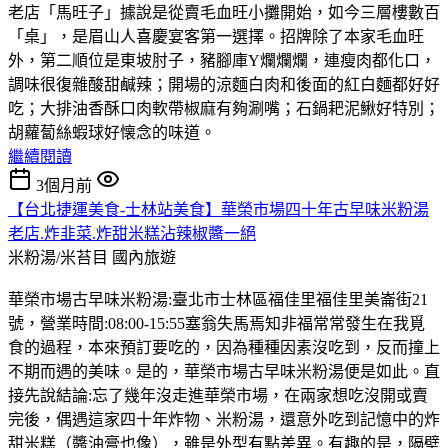
老店「馬旺子」據說是從賣毛血旺小攤開始，如今三層樓數百
「桌」，是眉山人喜慶宴客第一選擇。招牌除了本家毛血旺
外，第二順位是東坡肘子，豬腳庫Y爛爛爛，連瘦肉都化口，
調味很復雜酸甜鹹辣；開場的涼麵白肉和後面的紅白麵都好好
吃；大排油香酥口肉軟帶椒麻有夠涮嘴；石鍋耙泥鰍好特別；
胡蘿蔔絲蝦球好懐念的味道。
繼續閱讀
3個月前
【台北捷運美食-士林站美食】華榮市場四十年古早味米粉湯
老店.炸韭菜.炸甜米糕沾辣椒醬一絕
米粉湯/米苔目
國內旅遊
華榮市場古早味米粉湯:臺北市士林區福佳里福佳里美崙街21
號，營業時間:08:00-15:55塞翁失馬焉知非福常常發生在我覓
食的過程，本來預訂要吃的，因為種種因素沒吃到，反而撞上
不期而遇的美味。是的，華榮市場古早味米粉湯便是如此。直
接先說結論:忘了幾年沒走進華榮市場，在兩家想吃沒開或賣
完後，偶遇這家四十年炸物、米粉湯，還意外吃到記憶中的炸
甜米糕（醬油膏也像），雖是外型有點差異。有趣的是，隔壁