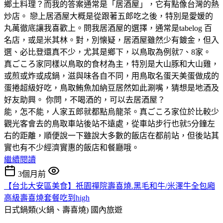
鄉土料理？而我的答案通常是「居酒屋」，它有點像台灣的熱
炒店。 戀上居酒屋大概是從跟著五郎吃之後，特別是愛媛的
丸萬徹底讓我喜歡上。問我居酒屋的選擇，通常是tabelog 百
名店，或是米其林。對，別懐疑，居酒屋雖然少有鍍金，但入
選、必比登還真不少，尤其是鄉下，以鳥取為例就7、8家。
真ごころ家同樣以鳥取的食材為主，特別是大山豚和大山雞，
或煎或炸或成鍋，滋與味各自不同，用鳥取名蛋天美蛋做成的
蛋捲超級好吃，鳥取鲔魚加納豆居然如此涮嘴，猜想是地酒及
好友助興。 你問，不喝酒的，可以去居酒屋？
能，怎不能，人家五郎就都點烏龍茶。真ごころ家位於比較少
觀光客會去的鳥取車站後站不遠處，從車站步行也就5分鐘左
右的距離，順便說一下雖說大多數的飯店在都前站，但後站其
實也有不少經濟實惠的飯店和餐廳哦。
繼續閱讀
3個月前
【台北大安區美食】祇園禪院壽喜燒.黑毛和牛/米澤牛全包廂
高級壽喜燒套餐吃到high
日式鍋類(火鍋、壽喜燒)
國內旅遊