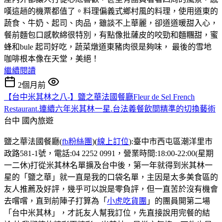
嘆這趟的機票都值了。料理偏義式鄉村風的料理，使用道東的
蔬食、牛奶、起司、肉品，雖談不上華麗，卻道道暖甜入心，
餐前麵包口感軟綿很特別，有點像批薩皮的咬勁和麵糰甜，蜜
蜂和bule 起司好吃，蔬菜燉道東豬肉很是夠味， 最後的雪地
咖啡根本像在天堂，美絕！
繼續閱讀
2個月前
【台中米其林之八-】鹽之華法國餐廳Fleur de Sel French
Restaurant.連續六年米其林一星.台法義餐飲間精準的切換藝術
台中
國內旅遊
鹽之華法國餐廳(
fb粉絲團
)(
線上訂位
):臺中市西屯區潮洋里市
政路581-1號，電話:04 2252 0991，營業時間:18:00-22:00(星期
一二休)打從米其林名單擴及台中後，第一年就得到米其林一
星的「鹽之華」就一直是我的口袋名單，主因是太多美食區的
友人推薦及好評，幾乎可以說是零負評，但一直苦於沒有機會
去嚐嚐，直到前陣子打算為「
小虎吃貨團
」的團員開第二場
「台中米其林」，才託友人幫我訂位，先直接說用完餐的結