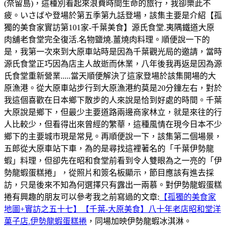
(奈留島)，這種別看起來浪費時間生命的旅行，我卻樂此不
疲。いさばや登場於第五季第九話登場，該集主要是介紹【孤
獨的美食家實訪第101家-千葉美食】源氏食堂.夷隅鐵道大原
肉舖老食堂完全復活.名物鹽燒.薑燒肉料理。順便說一下的
是，我第一次來到大原車站時是因為千葉觀光局的邀請，當時
源氏食堂正巧因為店主人故逝而休業，八年後我再返是因為源
氏食堂重新營業.....當天順便解決了這家登場於該集開場的大
原漁港。從大原車站步行到大原漁港約莫是20分鐘左右，對於
我這個喜歡在日本鄉下散步的人來說是恰到好處的時間。千葉
大原說是鄉下，但最少主要道路兩邊商家林立，就是來往的行
人比較少，但看得出來曾經的繁華，這種風情在現今日本不少
鄉下的主要城市現是常見。再順便說一下，該集第二個場景，
五郎從大原車站下車，為的是尋找這裡著名的「千葉伊勢龍
蝦」料理，但卻先在昭和食堂前看到令人雙眼為之一亮的「伊
勢龍蝦蛋糕捲」，從照片和簽名板顯示，節目應該有進去採
訪，只是後來不知為何選擇只有露出一兩慕。對伊勢龍蝦蛋糕
捲有興趣的朋友可以參考我之前寫過的文章:
【孤獨的美食家
地圖+實訪之五十七】【千葉-大原美食】八十年老店昭和堂洋
菓子店.伊勢龍蝦蛋糕捲
，同場加映伊勢龍蝦冰淇淋。