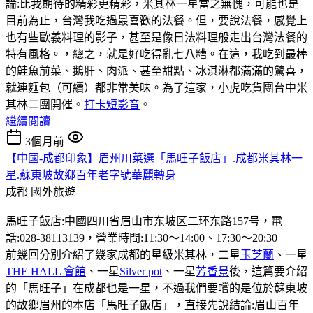
論:比我期待的精彩更精彩，米其林一星當之無愧，可能也是
目前為止，台灣我吃過最喜歡的法餐。但，要說法餐，感覺上
也有些歐義料理的影子，甚至是像日法料理般走出台灣法餐的
特有風格。，總之，就是好吃得亂七八糟。在這，我吃到最棒
的鮭魚前菜、鵝肝、肉派、甚至甜點、冰淇淋都滿滿的驚喜，
就連麵包（可續）都非常美味。為了這家，小虎吃貨團台中米
其林二團開催。
打卡短影音
。
繼續閱讀
3個月前
【中國-成都印象】眉州川菜選「馬旺子飯店」.成都米其林一
星.蘇東坡故鄉百年老字號華麗轉身
成都
國外旅遊
馬旺子飯店:中國四川省眉山市东坡区二环东路157号，電
話:028-38113139，營業時間:11:30〜14:00、17:30〜20:30
前幾回分別介紹了幾家成都的星級米其林，二星
玉芝蘭
、一星
THE HALL 會館
、一星
Silver pot
、一星
芳香景
後，這篇要介紹
的「馬旺子」在成都也是一星，不過我們要嚐的是位於蘇東坡
的故鄉眉州的本店「馬旺子飯店」，直接先說結論:眉山百年