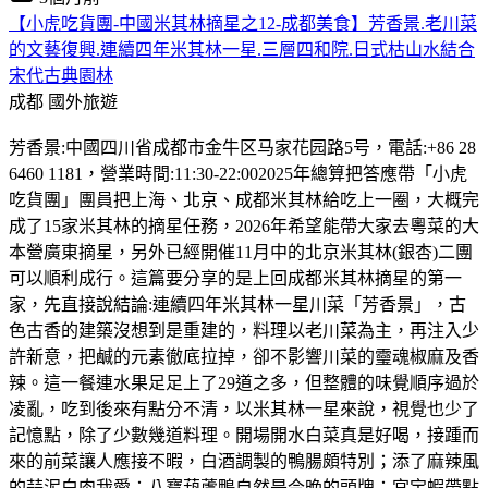
【小虎吃貨團-中國米其林摘星之12-成都美食】芳香景.老川菜
的文藝復興.連續四年米其林一星.三層四和院.日式枯山水結合
宋代古典園林
成都
國外旅遊
芳香景:中國四川省成都市金牛区马家花园路5号，電話:+86 28
6460 1181，營業時間:11:30-22:002025年總算把答應帶「小虎
吃貨團」團員把上海、北京、成都米其林給吃上一圈，大概完
成了15家米其林的摘星任務，2026年希望能帶大家去粵菜的大
本營廣東摘星，另外已經開催11月中的北京米其林(銀杏)二團
可以順利成行。這篇要分享的是上回成都米其林摘星的第一
家，先直接說結論:連續四年米其林一星川菜「芳香景」，古
色古香的建築沒想到是重建的，料理以老川菜為主，再注入少
許新意，把鹹的元素徹底拉掉，卻不影響川菜的𩆜魂椒麻及香
辣。這一餐連水果足足上了29道之多，但整體的味覺順序過於
凌亂，吃到後來有點分不清，以米其林一星來說，視覺也少了
記憶點，除了少數幾道料理。開場開水白菜真是好喝，接踵而
來的前菜讓人應接不暇，白酒調製的鴨腸頗特別；添了麻辣風
的蒜泥白肉我愛；八寶葫蘆鴨自然是今晚的頭牌；宮宝蝦帶點