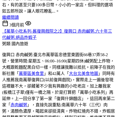
右，有的甚至只要100多日幣。小小的一家店，但料理的選項
如五郎所說，讓人眼花瞭亂...。
繼續閱讀
3個月前
【萬華小吃系列-舊復興戲院之2】復興口 赤肉鹹粥.六十年三
代鹹粥.絕品炸蝦子
粥類
國內旅遊
復興口 赤肉鹹粥:臺北市萬華區忠德里東園街66巷37弄58-2
號，營業時間:星期五、06:00–16:00(星期四休)鹹粥配上炸物，
大概跟乾麵配黑白切一樣，同樣讓我難以抵抗。前陣子在我的
新社團「
萬華區美食里
」和42萬人「
大台北美食地圖
」同時有
人推薦我南萬華復興口(以前復興戲院)，實際走上一遍後發現
這裡雖不大，卻藏著不少我有興趣的小吃老店，加上離我家
(板橋江子翠)僅有一橋之隔，於是打算把「萬華小吃系列」再
延伸。上一回分享了第一家「復興什錦麵店」，這回再來第二
家「
赤肉鹹粥
」，直接先說重點:南萬華六十年（三代）肉
粥，湯顏色濃厚，喝起來卻挺清爽，炸物紅燒肉不錯，炸蝦居