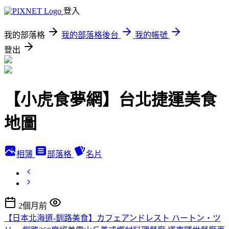
登入
我的部落格
我的部落格後台
我的帳號
登出
【小虎食夢網】台北捷運美食
地圖
相簿
部落格
名片
2個月前
【日本北海道-釧路美食】カフェアンドレスト ハートン・ツ