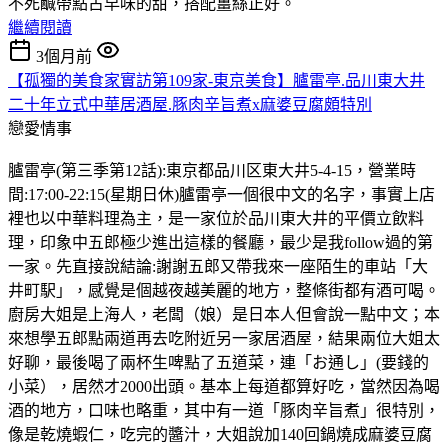
不死鹹帶點古早味的甜，搭配薑絲正好。
繼續閱讀
3個月前
【孤獨的美食家實訪第109家-東京美食】臚雷亭.品川東大井
二十年立式中華居酒屋.豚肉辛旨煮x麻婆豆腐頗特別
戀愛情事
臚雷亭(第三季第12話):東京都品川区東大井5-4-15，營業時
間:17:00-22:15(星期日休)臚雷亭一個很中文的名字，事實上店
裡也以中華料理為主，是一家位於品川東大井的平價立飲料
理，印象中五郎極少進出這樣的餐廳，最少是我follow過的第
一家。先直接說結論:謝謝五郎又帶我來一座陌生的車站「大
井町駅」，感覺是個越夜越美麗的地方，整條街都有酒可喝。
廚房大姐是上海人，老闆（娘）是日本人但會說一點中文；本
來想學五郎點兩道再去吃附近另一家居酒屋，結果兩位大姐太
好聊，最後喝了兩杯生啤點了五道菜，連「お通し」(要錢的
小菜），居然才2000出頭。基本上每道都算好吃，當然因為喝
酒的地方，口味也略重，其中有一道「豚肉辛旨煮」很特別，
像是乾燒蝦仁，吃完的醬汁，大姐說加140回鍋燒成麻婆豆腐