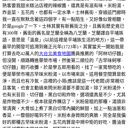
熟客要我甜米糕沾店裡的辣椒醬，還真是有滋有味。米粉湯、
炸韭菜、五花肉，也都有一定水準。士林舊街，穿過這門廊時
我一直在默默念著這四個字。有一點陌生，又好像似曾相聽，
於是google了一下。士林其實有新舊街之分，且舊街歷史竟已
有300年，舊街的舊名是芝蘭全稱為八芝蘭，芝蘭譯自平埔族
語，意思是「溫泉」(以前這裡是平埔族生活的地方)。這一帶
最早的開發可追溯到雍正元年(1723年)。其實當天一開始我是
打算去吃42萬人的
大台北美食地圖
團員推薦的「阿林切仔麵」
但沒開，順路轉進華榮市場，然後第二順位的「古早味蚵嗲·
切仔麵」剛巧收攤，於是學五郎用看的，找了一家胃想吃的，
便是華榮市場古早味米粉湯。以市場來說，這用餐空間算是乾
淨，而且也有冷氣，店裡的小哥(應該是這一代老闆)非常親切
且客氣，也會主動過來問米粉湯要不要加湯。除了米粉湯外，
也有米苔目、切仔麵，黑白切和炸物，選項還真是不少，尤其
是炸物還不少，根本就是炸粿店了。米粉是粗的那種，湯頭非
常清爽，大骨加上煮了黑白切等內臟的鮮甜，加上一點油蔥和
香菜，一整個好喝到不行，米粉本身微微的爽脆，完全是我偏
好的那種古早味米粉湯。五花肉算是中規中矩的好吃，醬油膏