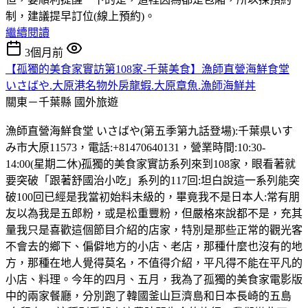
制，建議提早訂位(線上預約)。
繼續閱讀
3個月前
【孤獨的美食家實訪第108家-千葉美食】漁師直營海鮮食堂
いさばや.大原港名物外房龍蝦.大原章魚.漁師海鮮丼
關東－千葉縣
國外旅遊
漁師直營海鮮食堂 いさばや(第五季第九話登場):千葉県いす
み市大原11573，電話:+81470640131，營業時間:10:30-
14:00(星期二休)孤獨的美食家實訪系列來到108家，眼看著就
要突破「跟著舒國治小吃」系列的117回:坦白說這一系列能突
破100回已經是我當初始料未級的，畢竟我不是日本人:常有朋
友以為我是五郎粉，或是松重豐粉，但嚴格來說都不是，充其
量我只是喜歡這個節目介紹的店家，特別是那些正常的觀光客
不會去的鄉下、偏僻地方的小店、老店，那種什麼也沒有的地
方，那種在地人覺得莫名，不值得介紹，平凡得不能在平凡的
小店、料理。今年的四月、五月，我為了孤獨的美食家電影版
中的兩家餐廳，分別跑了韓國釜山巨濟島和日本長崎的五島