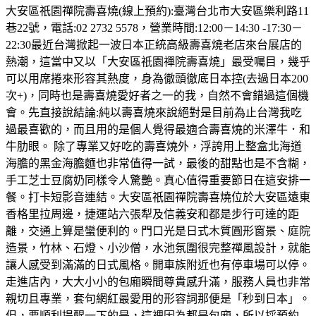
大安區祇園禪院壽喜燒(線上預約):臺灣台北市大安區樂利路11
巷22號，電話:02 2732 5578，營業時間:12:00－14:30 -17:30－
22:30最近台灣掀起一波日本正統高級壽喜燒老店來台展店的
熱潮，這當中又以「大安區祇園禪院壽喜燒」最受囑目，幾乎
可以用席捲來形容其熱度，身為徹頭徹底日本控(去過日本200
次+)，同時也是壽喜燒愛好者之一的我，自然不會錯過這個機
會。先直接說結論:純以壽喜燒來說絕對是目前為止台灣我吃
過最喜歡的，而且用的是個人覺得最適合壽喜燒的米澤牛．和
牛肋眼。 除了專業又好吃的壽喜燒外，浮誇用上整盒北海道
海膽的黑金海膽麵也非常值得一試，最後的甜點也是不含糊，
手工芝士豆腐奶同樣令人驚艷。真心值得重要節日在這安排一
餐。打卡短影音連結。大安區祇園禪院壽喜燒位於大安區遠東
香格里拉周邊，捷運站六張犁及信義安和都是步行可達的距
離，交通上算是蠻便利的。門口光是日式木質圓形窗景、庭院
造景，竹林、石燈、小沙僧，水池氛圍很完整禪風設計，就能
讓人感受到滿滿的日式風格。開車族附近也有停車場可以停。
走進店內，大大小小的包廂瞬間尊貴感升滿，服務人員也非常
親切且專業，套句網紅最愛用的形容詞那便是「秒到日本」。
但，要順利提醒一下的是，這裡因為都是包廂，所以採預約