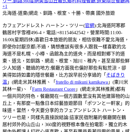
リー.釧路360度絕美雪山丘義式鄉村料理餐廳.道東隱世餐廳再
+1
北海道-道東(網走、釧路、根室、十勝、帶廣
國外旅遊
カフェアンドレスト ハートン・ツリー(
官網
):北海道阿寒郡
鶴居村字雪裡496-4，電話:+81154642542，營業時間:11:00-
16:00(星期四休)喜歡日本旅遊的朋友，相信很難不愛北海道，
即使你討厭京都;不過，猜想應該有很多人跟我一樣喜歡的北
海道不是札幌、小樽、函館為主的道央，而是相對鄉下的道
東、道北，如釧路、網走、根室、旭川、稚內，甚至是那些鮮
少人知道、聽過的地方;餐廳方面我也偏好那些有點荒涼，卻
美得如詩如畫的隱世餐廳，比方說早前分享過的「
そばきり
温
」(網走米其林推薦、「
fratello di mikuni kamikawa
」(東川米
其林一星)、「
Farm Restaurant Cuore
」(網走米其林推薦)都有
一個共同的特色，餐廳開在一個方圓數里沒有其他建築物的山
丘上，有那麼一點像日本綜藝旅遊節目「ポツンと一軒家」的
味道。當然，今天要分享的カフェアンドレスト ハートン・
ツリー也是，同樣先直接說結論:這家民宿附屬的餐廳開在鶴
居村郊外的山丘山，360度的視野根本像在拍電影，獨立的木
屋內外都讓人打從心底喜歡，甚至有團員看著四周的風景，感