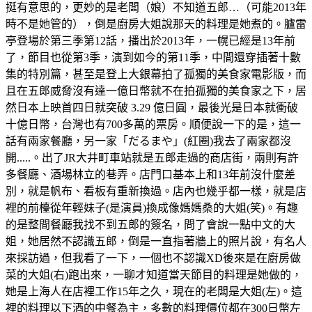
挺有意思的，更妙的是老闆（娘）不知道五郎…（可能2013年
時不是她管的），倒是廚房大姐說那天的料理是她煮的。臚雷
亭登場於第三季第12話，播出於2013年，一幌已經是13年前
了，節目也從第3季，演到如今的第11季，中間還穿插著十數
集的特別篇，甚至是登上大銀幕拍了孤獨的美食家電影版，而
且在五郎威脅沒有達一億日幣就不在拍孤獨的美食家之下，居
然日本上映首四日就突破 3.29 億日圓，最後光是日本就衝破
十億日幣，台灣也有700多萬的票房。順便說一下的是，這一
話有兩家餐廳，另一家「だるまや」(紅圈)我去了兩家都沒
開.....。出了JR大井町車站就是五郎走過的商店街，兩則有許
多餐廳、酒場林立的巷弄。店門口基本上和13年前沒什麼差
別，就是帆布、看板有重新換過。店內也幾乎都一樣，就是店
裡的前檯從年輕妹子(是演員)換成像媽媽桑的大姐(笑)。有趣
的是整間餐廳我找不到五郎的簽名，問了會說一點中文的大
姐，她居然不認識五郎，倒是一直指著牆上的照片說，有名人
來採訪過，但我看了一下，一個也不認識XD後來是在廚房做
菜的大姐(右)跑出來，一聊才知道當天節目的料理是她做的，
她是上海人在店裡工作15年之久，現在的老闆是大姐(左)。這
裡的料理以下酒的中餐為主，多數的料理價位都在300日幣左