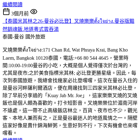
繼續閱讀
3個月前
【泰國米其林之26-曼谷必比登】叉燒樂樂ตั้งใจย่าง.曼谷版黯
然銷魂飯.地道粵式雲吞湯
泰國-曼谷
國外旅遊
叉燒樂樂ตั้งใจย่าง:171 Chan Rd, Wat Phraya Krai, Bang Kho
Laem, Bangkok 10120泰國，電話:+66 80 544 4645，營業時
間:10:00-19:00曼谷的小吃，大概是個人覺得僅次於台灣的，
尤其是夜市;之於美食指標米其林; 必比登更勝星級。因此，每
次到泰國旅遊，我總會找幾家必比登嚐嚐，這次在曼谷入住的
是曼谷河畔薩利爾酒店，便在周邊找到三四家米其林必比登，
除了早前分享過的「Kuay Jab Mr. Joe」，這家樂樂叉燒的叉燒
飯也是個人頗為喜歡的。打卡短影音。叉燒樂樂位於湄南河岸
不遠處，這一帶不止高級飯店林立，百貨、夜市也不少，觀光
客、本地人兼而有之，正是曼谷最迷人的地道風情之一。隔壁
這家好像是賣什錦海鮮粥，生意好到不行，下次有機會也來嚐
嚐看。