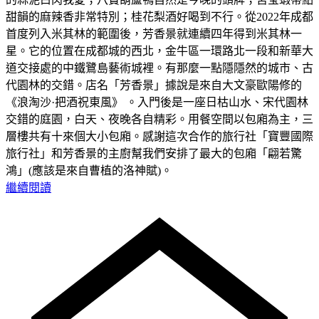
甜韻的麻辣香非常特別；桂花梨酒好喝到不行。從2022年成都
首度列入米其林的範圍後，芳香景就連續四年得到米其林一
星。它的位置在成都城的西北，金牛區一環路北一段和新華大
道交接處的中鐵鷺島藝術城裡。有那麼一點隱隱然的城市、古
代園林的交錯。店名「芳香景」據說是來自大文豪歐陽修的
《浪淘沙·把酒祝東風》 。入門後是一座日枯山水、宋代園林
交錯的庭園，白天、夜晚各自精彩。用餐空間以包廂為主，三
層樓共有十來個大小包廂。感謝這次合作的旅行社「寶豐國際
旅行社」和芳香景的主廚幫我們安排了最大的包廂「翩若驚
鴻」(應該是來自曹植的洛神賦)。
繼續閱讀