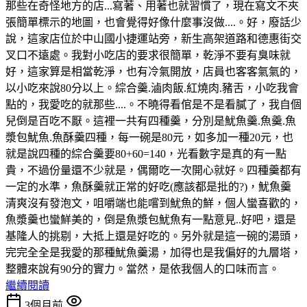
那些在奇怪地方的店...寫著、用著也就習慣了，現在寫文不夾
張簡單標示的地圖，也會覺得好像什麼事沒做....。好，廢話少
說，這家店位於中山國小捷運站旁，新生高架道路和德惠街交
叉口不遠處。我對小吃店的要求很簡單，乾淨不要有臭味就
好，這家算是相當乾淨，也有冷氣開放，店員也客客氣氣的，
以小吃來說80分以上。綜合羹.滷肉飯.紅燒肉.豬舌，小吃我會
點的，我愛吃的就那些....。不曉得看倌是不是看膩了，我自個
兒倒是百吃不厭。這裡一共有四種羹，分別是魷魚羹.魚羹.魚
漿包魷魚.魚酥羹四種，每一碗是80元，如多加一種20元，也
就是說四種的綜合羹要80+60=140，光看數字是真的有一點
貴，不過份量還不少就是，偶爾吃一次開心就好。四種羹都有
一定的水準，魚酥羹就正常的好吃(應該都是批的?)，魷魚羹
清爽沒有發泡文，咀嚼端也能嚐到魷魚的鮮，個人蠻喜歡的，
魚漿羹也蠻鮮美的，倒是魚漿包魷魚有一點意見..好吧，還是
基隆人的挑剔，大抵上還是好吃的。另外就是這一碗的湯頭，
完完全全是我愛的那種魷魚羹湯，加得也是我偏好的九層塔，
整體來說有90分的實力。當然，是依我個人的口味而言。
繼續閱讀
3個月前