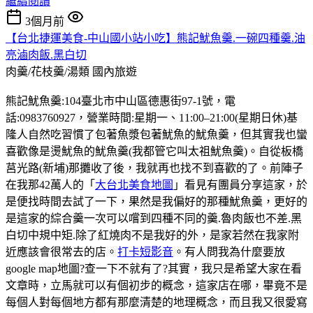
繼續閱讀
3個月前
【台北捷運美食-中山國小站小吃】熊記魷魚羹.一碗四種羹.油
亮滷肉飯.黑白切
肉羹/花枝羹/湯類
國內旅遊
熊記魷魚羹:104臺北市中山區德惠街97-1號，電
話:0983760927，營業時間:星期一、11:00–21:00(星期日休)基
隆人自然吃習慣了包著魚漿包著魷魚的魷魚羹，但其實我也蠻
喜歡像是燙魷魚的魷魚羹(我都管它叫太祖魷魚羹)。自從板橋
莒光路(新埔)那攤收了後，我就再也找不到喜歡的了。前陣子
在我那42萬人的「
大台北美食地圖
」看見有團員分享這家，於
是便找時間去試了一下，果然是我偏好的那種魷魚羹，更好的
是這家的綜合羹一次可以嚐到四種不同的羹.魯肉飯也不差.黑
白切中規中矩.除了紅燒肉不是我好的外，是家若然在我家附
近應該會很常去的店。
打卡短影音
。有人問我為什麼要放
google map地圖?查一下不就有了?其實，我只是希望大家在看
文章時，立馬就可以有個初步的概念，這家店在哪，畢竟不是
每個人對每個地方都有那麼清楚的地理概念，而且我又很愛寫