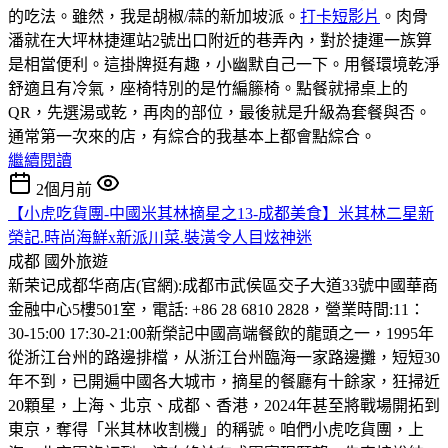
的吃法。雖然，我是胡椒/蒜的新加坡派。
打卡短影片
。肉骨
潘就在大坪林捷運站2號出口附近的巷弄內，對於捷運一族算
是相當便利。這掛牌挺有趣，小幽默自己一下。用餐環境乾淨
舒適且有冷氣，座椅特別的是竹編籐椅。點餐就掃桌上的
QR，先選湯或乾，再肉的部位，最後就是升級為套餐與否。
通常第一次來的店，有綜合的我基本上都會點綜合。
繼續閱讀
2個月前
【小虎吃貨團-中國米其林摘星之13-成都美食】米其林二星新
榮記.時尚海鮮x新派川菜.裝潢令人目炫神迷
成都
國外旅遊
新荣记成都华商店(官網):成都市武侯區交子大道33號中國華商
金融中心5樓501室，電話: +86 28 6810 2828，營業時間:11：
30-15:00 17:30-21:00
新榮記中國高端餐飲的龍頭之一，1995年
從浙江台州的路邊排檔，从浙江台州臨海一家路邊攤，短短30
年不到，已開遍中國各大城市，摘星的餐廳有十餘家，狂掃近
20顆星，上海、北京、成都、香港，2024年甚至將戰場開拓到
東京，奪得「米其林收割機」的稱號。咱們小虎吃貨團，上