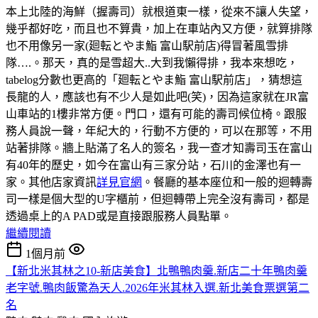
本上北陸的海鮮（握壽司）就根道東一樣，從來不讓人失望，
幾乎都好吃，而且也不算貴，加上在車站內又方便，就算排隊
也不用像另一家(廻転とやま鮨 富山駅前店)得冒著風雪排
隊….。那天，真的是雪超大..大到我懶得排，我本來想吃，
tabelog分數也更高的「廻転とやま鮨 富山駅前店」，猜想這
長龍的人，應該也有不少人是如此吧(笑)，因為這家就在JR富
山車站的1樓非常方便。門口，還有可能的壽司候位椅。跟服
務人員說一聲，年紀大的，行動不方便的，可以在那等，不用
站著排隊。牆上貼滿了名人的簽名，我一查才知壽司玉在富山
有40年的歷史，如今在富山有三家分站，石川的金澤也有一
家。其他店家資訊
詳見官網
。餐廳的基本座位和一般的迴轉壽
司一樣是個大型的U字櫃前，但迴轉帶上完全沒有壽司，都是
透過桌上的A PAD或是直接跟服務人員點單。
繼續閱讀
1個月前
【新北米其林之10-新店美食】北鴨鴨肉羹.新店二十年鴨肉羹
老字號.鴨肉飯驚為天人.2026年米其林入選.新北美食票選第二
名