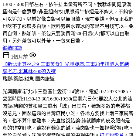
1300、400日幣左右，依牛排重量有所不同。我就想問健康漢
堡肉是什麼意思?非重組肉?如果覺得牛排還是不夠大，不夠多
可以追加。以前好像白飯可以無限續，現在要錢。但反正我們
也吃不了那麼多白飯。飲料旁邊水壺冰的茶是不用錢可以一免
費自倒，熱咖啡、茶包只要消費滿500日幣(人)都可以自由取
用，另外茶包可以外帶，一包50日幣。
繼續閱讀
1個月前
【新北米其林之9-三重美食】光興腿庫.三重28年排隊人氣豬
腳老店.米其林/500碗入選
豬腳/藥膳/鱔魚
國內旅遊
光興腿庫:新北市三重區仁愛街124號1F，電話: 02 2973 7085，
營業時間:11:30-13:30/16:30-19:30(星期六日休)要說大台北的滷
肉飯/豬腳的質和量三重出「城」出其右，猜想多數的老饕都
沒意見，固然這類的台灣庶民小吃，各地方要找上兩三家厲害
的，也不算什麼難事。先直接說結論:純就腿庫的皮及肥肉是
真的非常好吃，雖說有難免的鹹，滷肉飯也一如視覺的好吃。
至於白菜滷、味噌湯權當解油膩的中規中矩。
打卡短影片
。雖