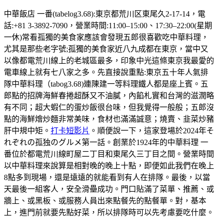
中華飯店 一番(tabelog3.68):東京都荒川区東尾久2-17-14，電
話:+81 3-3892-7090，營業時間:11:00–15:00、17:30–22:00(星期
一休)常看孤獨的美食家應該會發現五郎很喜歡吃中華料理，
尤其是那些老字號;孤獨的美食家近八九成都在東京，當中又
以像都電荒川線上的老城區最多，印象中光這條東京我最愛的
電車線上就有七八家之多。先直接說重點:東京五十年人氣排
隊中華料理（tabog3.68)連陳建一等料理鐵人都是座上賓。五
郎點的招牌海鮮春捲超酥又不油膩，內餡札實和台灣的滋潤略
有不同；超大蝦仁的蛋炒飯很台味，但我覺得一般般；五郎沒
點的海鮮燴炒麵非常美味，食材也滿滿誠意；燒賣、韭菜炒豬
肝中規中矩。
打卡短影片
。順便說一下，這家登場於2024年そ
れぞれの孤独のグルメ第一話。創業於1924年的中華料理 一
番位於都電荒川線町屋二丁目和東尾久三丁目之間。營業時間
以中華料理來說算是相對晚的晚上十點，即便如此我們在晚上
8點多到現場，還是遠遠的就能看到有人在排隊。最後，以當
天最後一組客人，安全滑壘成功。門口貼滿了菜單、推薦、或
牆上、或黑板、或服務人員出來點餐先的點餐單。對，基本
上，進門前就要先點好菜，所以排隊時可以先考慮要吃什麼。