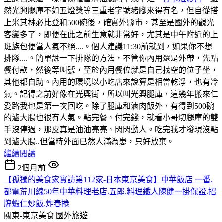
然光興腿庫不如五燈獎等三重老字號豬腳來得有名，但自從搭
上米其林必比登和500碗後，確實外縣市，甚至是國外的觀光
客變多了，即便在此之前生意就非常好，尤其是中午附近的上
班族包便當人氣不絕....。個人建議11:30前就到，如果你不想
排隊....。簡單說一下排隊的方法，不管你內用還是外帶，先點
餐付款，然後等叫號，至於內用餐位就是自己找空的位子坐，
其他都自助。內用的環境以小吃店來說算是相當乾淨，也有冷
氣。記得之前好像在光興街，所以叫光興腿庫，這幾年搬來仁
愛路我也是第一次回吃。除了腿庫和滷肉飯外，有得到500碗
的滷大腸也很有人氣。點完餐、付完錢，就看小哥切腿庫的雙
手沒停過，那皮真是油油亮亮、閃閃動人。吃完我才發現沒點
到滷大腸..但當時外面已然人滿為患，只好放棄。
繼續閱讀
2個月前
【孤獨的美食家實訪第112家-日本東京美食】中華飯店 一番.
都電荒川線50年中華料理老店.五郎.料理鐵人陳健一掛保證.招
牌蝦仁炒飯.炸春捲
關東-東京美食
國外旅遊