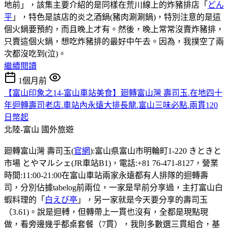
地前」，該集主要介紹的是同樣在荒川線上的炸豬排店「
どん
平
」，特色是該店的炎之酒鍋(豬肉涮涮鍋)，特別注意的是這
個火鍋要預約，而且晚上才有。然後，晚上常常沒賣炸豬排，
只賣這個火鍋，想吃炸豬排的最好中午去。因為，我撲空了兩
次都沒吃到(泣)。
繼續閱讀
1個月前
【富山印象之14-富山車站美食】廻轉富山灣 壽司玉.在地四十
年迴轉壽司老店.車站內永遠大排長龍.富山三味必點.兩貫120
日幣起
北陸-富山
國外旅遊
廻轉富山灣 壽司玉(
官網
):富山県富山市明輪町1-220 きときと
市場 とやマルシェ(JR車站B1)，電話:+81 76-471-8127，營業
時間:11:00-21:00在富山車站兩家永遠都有人排隊的迴轉壽
司，分別佔據tabelog前兩位，一家是早前分享過，主打富山白
蝦料理的「
白えび亭
」，另一家就是今天要分享的壽司玉
（3.61)。說是迴𨍭，但轉帶上一貫也沒有，全都是現點現
做，看旁邊幾乎都桌套餐（7貫），我則多數選三貫組合，基