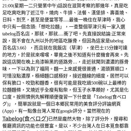
21:00(星期一二只營業中午)話說在滋賀考察的那幾年，真是吃
足吃爽吃夠了近江牛，燒肉、牛排、法餐、漢堡排、壽喜燒、
日料、割烹，甚至是便當等等.....最後一晚住在草津時，我心
中只有一個念頭:「想吃拉麵」，一查整個草津只有一家入選
tabelog百名店，那就，那就.....衝了吧。先直接說結論:正常來
說，我不會在九州以外的地區吃䐁骨，但因為這家是tabelog
百名店3.66），而且就在我飯店（草津），坐巴士15分鐘可達
的地方，於是就來嚐嚐，畢竟之後不知道有什麼機會再來。先
說這店開在晚上烏漆嘛黑的道路旁…，走近就聞到濃濃的豚骨
味，一下以為到了福岡。麵一上來感覺很普通，湯頭算順口，
可惜沒點濃厚，極細麵口感極好，接近麵線的細度，居然可以
保有脆口、咬勁和麵香，很有可能是我吃過500碗以上最棒的
拉麵麵條，叉燒近乎全瘦有點柴，但玉子水準頗好，尤其是化
口度。按照慣例先解釋順便復習一下什麼是「Tabelog(食べロ
グ)」，簡單說就是一個日本鄉民常用的美食評分評論網頁
(App)，有一點像台灣人常在google評分。當然現在的
Tabelog(食べログ)
已然是龐然大物，除了評分外，搜尋和
餐廳資訊的功能也很豐富。是以，不少台灣人在日本覓食都靠