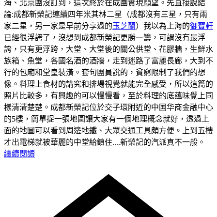
海、北京團沒訂到，這次終於在成團實現願望。先直接說結
論:成都新榮記連續四年米其林二星（成都沒有三星，只有兩
家二星，另一家是早前分享過的
玉芝蘭
）我以為上海的
御寶軒
已經很浮誇了，沒想到成都新榮記更勝一籌，可謂沒有最浮
誇，只有更浮跨，大堂、大堂後的關公供堂、花膠牆，生鮮水
族箱、魚堂，各國名酒的酒牆，走到迷路了富麗長廊，大到不
行的包廂和堂皇裝潢。套句團員說的，貧窮限制了我們的想
像。料理上食材的講究和排場視覺就能完全感受，所以這篇的
照片比較多，有興趣的可以慢慢看，至於料理的底蕴味覺上同
樣清清楚楚。
成都新榮記位於交子環附近的中国华商金融中心
的5樓，簡單捉一張地圖讓大家有一個地理概念就好，透過上
面的地圖可以看到周邊地鐵、大眾交通工具頗方便。
上到五樓
才出電梯就被華麗的中堂給鎮住....新榮記的汽派真不一般。
繼續閱讀