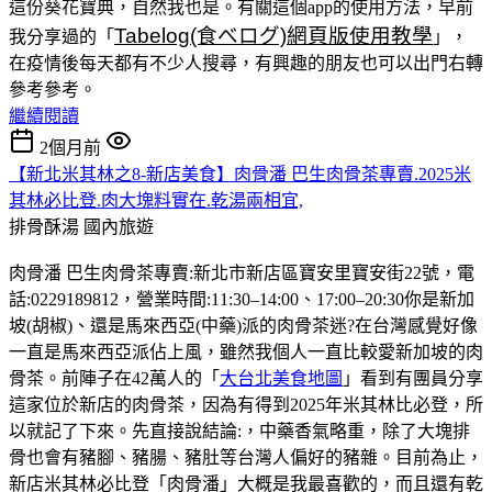
這份葵花寶典，自然我也是。有關這個app的使用方法，早前
Tabelog(食べログ)網頁版使用教學
我分享過的「
」，
在疫情後每天都有不少人搜尋，有興趣的朋友也可以出門右轉
參考參考。
繼續閱讀
2個月前
【新北米其林之8-新店美食】肉骨潘 巴生肉骨茶專賣.2025米
其林必比登.肉大塊料實在.乾湯兩相宜,
排骨酥湯
國內旅遊
肉骨潘 巴生肉骨茶專賣:新北市新店區寶安里寶安街22號，電
話:0229189812，營業時間:11:30–14:00、17:00–20:30你是新加
坡(胡椒)、還是馬來西亞(中藥)派的肉骨茶迷?在台灣感覺好像
一直是馬來西亞派佔上風，雖然我個人一直比較愛新加坡的肉
骨茶。前陣子在42萬人的「
大台北美食地圖
」看到有團員分享
這家位於新店的肉骨茶，因為有得到2025年米其林比必登，所
以就記了下來。先直接說結論:，中藥香氣略重，除了大塊排
骨也會有豬腳、豬腸、豬肚等台灣人偏好的豬雜。目前為止，
新店米其林必比登「肉骨潘」大概是我最喜歡的，而且還有乾