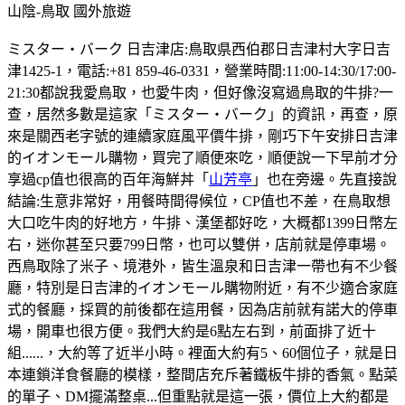
山陰-鳥取
國外旅遊
ミスター・バーク 日吉津店:鳥取県西伯郡日吉津村大字日吉
津1425-1，電話:+81 859-46-0331，營業時間:11:00-14:30/17:00-
21:30都說我愛鳥取，也愛牛肉，但好像沒寫過鳥取的牛排?一
查，居然多數是這家「ミスター・バーク」的資訊，再查，原
來是關西老字號的連續家庭風平價牛排，剛巧下午安排日吉津
的イオンモール購物，買完了順便來吃，順便說一下早前才分
享過cp值也很高的百年海鮮丼「
山芳亭
」也在旁邊。先直接說
結論:生意非常好，用餐時間得候位，CP值也不差，在鳥取想
大口吃牛肉的好地方，牛排、漢堡都好吃，大概都1399日幣左
右，迷你甚至只要799日幣，也可以雙併，店前就是停車場。
西鳥取除了米子、境港外，皆生溫泉和日吉津一帶也有不少餐
廳，特別是日吉津的イオンモール購物附近，有不少適合家庭
式的餐廳，採買的前後都在這用餐，因為店前就有諾大的停車
場，開車也很方便。我們大約是6點左右到，前面排了近十
組......，大約等了近半小時。裡面大約有5、60個位子，就是日
本連鎖洋食餐廳的模樣，整間店充斥著鐵板牛排的香氣。點菜
的單子、DM擺滿整桌...但重點就是這一張，價位上大約都是