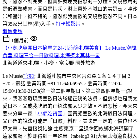
勁，雖然不到完美，但興許就差我拍照的一分鐘。叉燒飯用的
是低溫熟成肉，而且是片狀，淋上意外不膩口的美奶茲，哇沙
米和醬汁，挺不錯的，雖然跟我喜歡的叉燒飯截然不同。日本
第35家米其林(星)入手。
打卡短影片
。
繼續閱讀
1個月前
【小虎吃貨團日本摘星之24-北海道札幌美食】 Le Musée.空間.
食器.料理三合一日歐料理.米海道米其林一星
北海道道央-札幌、小樽、富良野
國外旅遊
Le Musée(
官網
):北海道札幌市中央区宮の森１条１４丁目３
−20，電話:營業時間:+81 11-640-6955，營業時間:12:00-
15:00/18:30-21:30(第一第二個星期日、第三第四個星期一)說
來，我漸漸發現我喜歡日法勝過正統的法餐，但猜想也是我太
愛日本，又或我吃過的正統法餐太少之故。不過怎樣，今天來
要來分享一家「
小虎吃貨團
」團員頗喜歡的北海道日法料理，
又正確的說法可能是「日歐」料理，美味是一定的，價位也不
算太高，先直接說結論:主廚東京二星退休回故鄉北海道開了
這家餐廳，旋即得到一星殊榮（tabelog3.91)大量北海道食材入