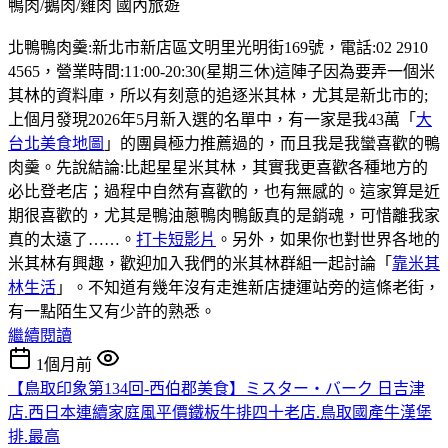
鴨肉/鵝肉/雞肉
國內旅遊
北鴨鴨肉羹:新北市新店區文明里光明街169號，電話:02 2910
4565，營業時間:11:00-20:30(星期三休)這陣子因為要弄一個米
其林的資料庫，所以有刻意的追逐米其林，尤其是新北市的;
上個月發現2026年5月新入選的名單中，有一家是我43萬「
大
台北美食地圖
」的團員極力推薦過的，而且我是我蠻喜歡的鴨
肉羹。先說結論:比起星星米其林，其實我更喜歡各種地方的
必比登老店；過程中自然有喜歡的，也有無感的。這家算是近
期很喜歡的，尤其是鴨油蔥鴨肉鴨飯真的是銷魂，可惜離我家
真的太遠了……。
打卡短影片
。另外，如果你也對世界各地的
米其林有興趣，歡迎加入我們的米其林群組一起討論「
靠米其
林生活
」。不知道有幾年沒有走進新店捷運站旁的這條老街，
有一點陌生又有少許的熟悉。
繼續閱讀
1個月前
【鳥取印象第134回-西伯郡美食】ミスター・バーク 日吉津
店.西日本連續家庭風平價鐵板牛排四十老店.鳥取國產牛漢堡
排.最高