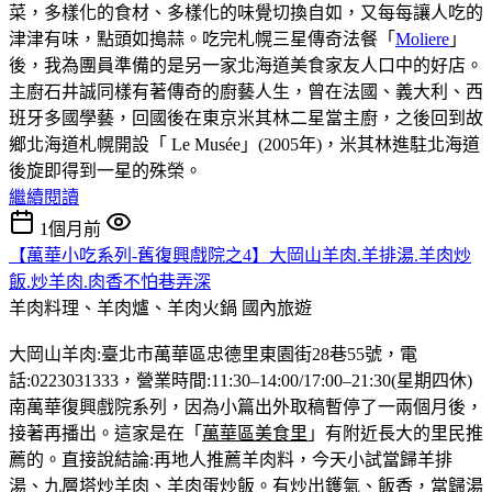
菜，多樣化的食材、多樣化的味覺切換自如，又每每讓人吃的
津津有味，點頭如搗蒜。吃完札幌三星傳奇法餐「
Moliere
」
後，我為團員準備的是另一家北海道美食家友人口中的好店。
主廚石井誠同樣有著傳奇的廚藝人生，曾在法國、義大利、西
班牙多國學藝，回國後在東京米其林二星當主廚，之後回到故
鄉北海道札幌開設「 Le Musée」(2005年)，米其林進駐北海道
後旋即得到一星的殊榮。
繼續閱讀
1個月前
【萬華小吃系列-舊復興戲院之4】大岡山羊肉.羊排湯.羊肉炒
飯.炒羊肉.肉香不怕巷弄深
羊肉料理、羊肉爐、羊肉火鍋
國內旅遊
大岡山羊肉:臺北市萬華區忠德里東園街28巷55號，電
話:0223031333，營業時間:11:30–14:00/17:00–21:30(星期四休)
南萬華復興戲院系列，因為小篇出外取稿暫停了一兩個月後，
接著再播出。這家是在「
萬華區美食里
」有附近長大的里民推
薦的。直接說結論:再地人推薦羊肉料，今天小試當歸羊排
湯、九層塔炒羊肉、羊肉蛋炒飯。有炒出鑊氣、飯香，當歸湯