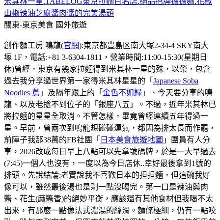
米其林一星.TABELOG東京拉麵百名店.絕品招牌擔擔麵.花椒
山椒辣油芝麻醬肉醬的完美湯頭
關東-東京美食
國外旅遊
創作麵工房 鳴龍(
官網
):東京都豊島区南大塚2-34-4 SKY南大
塚 1F，電話:+81 3-6304-1811，營業時間:11:00-15:30(星期日
休)曾經，東京有幾家拉麵得到米其林一星的殊，以榮，包含
過去我分享過世界第一家得米其林星星的「
Japanese Soba
Noodles 蔦
」及隔年跟上的「
金色不如歸
」、今天要分享的鳴
龍、以及老搶不到位子的「銀座八五」。不過，近年米其林已
將拉麵的星星全取消。不管怎樣，畢竟曾經連續五年得過一
星。早前，曾兩次到鳴龍想碰碰運氣，都因為排太長而作罷，
前陣子我那38萬的FB社團「
日本美食旅遊地圖
」團員有人分
享，2026改成每日早上八點可以先拿號碼牌，於是一大早過去
(7:45)一個人也沒有，一度以為今日店休..幸好最後拿到1號的
排頭。先說結論:老實說我不喜歡日本的担担麵，但這碗我好
像可以，雖然最後湯也是剩一點沒喝完。第一口是辣油與肉
醬、花生(麻醬香)的絕妙平衡，應該還有其他食材但我喝不太
出來，有那麼一點像法式濃湯的絲滑。麵條極細，仍有一點咬