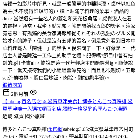
店裡一如影片中所見，就是一般簡單的中華料理，桌椅以紅色
為主(也不曉得誰規訂的)，牆上貼滿了料理的菜單、酒品的
dm，當然還有一些名人的簽名和天花板角落，感覺沒人在看
的電視。通常，我坐下點完餐，就是開始找五郎的簽名。這家
有意思，有孤獨的美食家海報和從それぞれの孤独のグルメ開
始才有的牌子，但就是沒有五郎的簽名。倒是意外看到日本中
華料理鐵人「陳健一」的簽名。後來問了一下，好像是上一代
店主人曾是陳建一工作上的助手之類。記得嗎?節目中曾有拍
到的ig打卡畫面，據說是這一代年輕店主開始經營ig。順便說
一下，當天接待我們的小姐姐蠻漂亮的，而且也很親切。五郎
set:海鮮春捲、蝦仁蛋炒飯、肉粽、雞拉麵(半碗)。
繼續閱讀
2個月前
【tabelog百名店之56-滋賀草津美食】博多とんこつ真咲雄.滋
賀草津唯一入選拉麵百名店.獨樹一格發酵系厚んこつ湯頭
近畿-滋賀
國外旅遊
博多とんこつ真咲雄(
fb官網
)tabelog:3.65:滋賀県草津市穴村町
250-6，電話:+81 77-532-3476，營業時間:11:00-14:30/17:00-