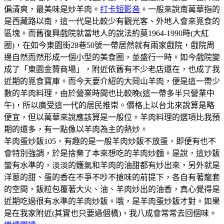
偏清爽，最美味是炒羊肉。
打卡短影音
。一般來說南萬華指的
是西藏路以南，這一代是比較少有觀光客、外地人會來覓食的
區塊。而舊復興戲院就當地人的說法約莫1964-1990時(大紅
圈)，在如今東園街28巷50號一帶居然就有兩家戲院，戲院周
邊自然而然形成一個小型的美食圈，並盛行一時。如今戲院變
成了「東園金贊商場」，附近依舊有不少老店還在，也成了我
近期的覓食寶庫。而今天要介紹的大岡山羊肉，便是這一帶少
數的羊肉料理，由於營業時間也比較晚(這一帶多半只營業中
午)，所以廣受這一代的居民推崇。價格上以台北來說算是略
便宜，但以萬華來說應該算是一般位。羊肉料理的選項比我預
期的還多，有一點像以羊肉為主的熱炒。
羊肉蛋炒飯105，有趣的是一般羊肉炒飯不放蛋，即便有也不
會特別強調，於是捨棄了本來想吃的羊肉炒麵。是說，這炒飯
蠻有水準的，淡淡的鑊氣和羊肉的油甜都有炒出來，另外就是
洋蔥的甜、蛋的香在不爭不吵不搶味的前提下，各自有著龍套
的空間，飯粒包覆著大火、油、羊肉炒出的油香，真心覺得是
近期吃過很有水準的羊肉炒飯。哦，是羊肉蛋炒飯才對。如果
是在我家附近(其實也只要過個橋)，我八成會常常去回個味。