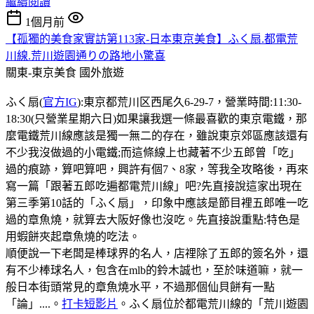
繼續閱讀
1個月前
【孤獨的美食家實訪第113家-日本東京美食】ふく扇.都電荒
川線.荒川遊園通りの路地小驚喜
關東-東京美食
國外旅遊
ふく扇(
官方IG
):東京都荒川区西尾久6-29-7，營業時間:11:30-
18:30(只營業星期六日)如果讓我選一條最喜歡的東京電鐵，那
麼電鐵荒川線應該是獨一無二的存在，雖說東京郊區應該還有
不少我沒做過的小電鐵;而這條線上也藏著不少五郎曾「吃」
過的痕跡，算吧算吧，興許有個7、8家，等我全攻略後，再來
寫一篇「跟著五郎吃遍都電荒川線」吧?先直接說這家出現在
第三季第10話的「ふく扇」，印象中應該是節目裡五郎唯一吃
過的章魚燒，就算去大阪好像也沒吃。先直接說重點:特色是
用蝦餅夾起章魚燒的吃法。
順便說一下老闆是棒球界的名人，店𥚃除了五郎的簽名外，還
有不少棒球名人，包含在mlb的鈴木誠也，至於味道嘛，就一
般日本街頭常見的章魚燒水平，不過那個仙貝餅有一點
「論」....。
打卡短影片
。ふく扇位於都電荒川線的「荒川遊園