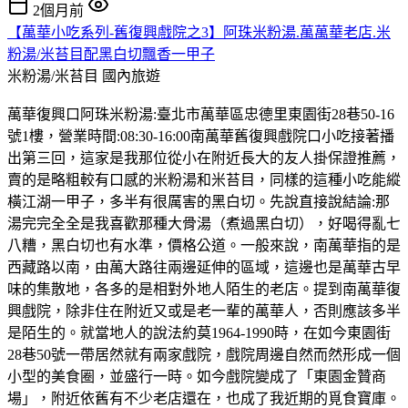
2個月前
【萬華小吃系列-舊復興戲院之3】阿珠米粉湯.萬萬華老店.米
粉湯/米苔目配黑白切飄香一甲子
米粉湯/米苔目
國內旅遊
萬華復興口阿珠米粉湯:臺北市萬華區忠德里東園街28巷50-16
號1樓，營業時間:08:30-16:00南萬華舊復興戲院口小吃接著播
出第三回，這家是我那位從小在附近長大的友人掛保證推薦，
賣的是略粗較有口感的米粉湯和米苔目，同樣的這種小吃能縱
橫江湖一甲子，多半有很厲害的黑白切。先說直接說結論:那
湯完完全全是我喜歡那種大骨湯（煮過黑白切），好喝得亂七
八糟，黑白切也有水準，價格公道。一般來說，南萬華指的是
西藏路以南，由萬大路往兩邊延伸的區域，這邊也是萬華古早
味的集散地，各多的是相對外地人陌生的老店。提到南萬華復
興戲院，除非住在附近又或是老一輩的萬華人，否則應該多半
是陌生的。就當地人的說法約莫1964-1990時，在如今東園街
28巷50號一帶居然就有兩家戲院，戲院周邊自然而然形成一個
小型的美食圈，並盛行一時。如今戲院變成了「東園金贊商
場」，附近依舊有不少老店還在，也成了我近期的覓食寶庫。