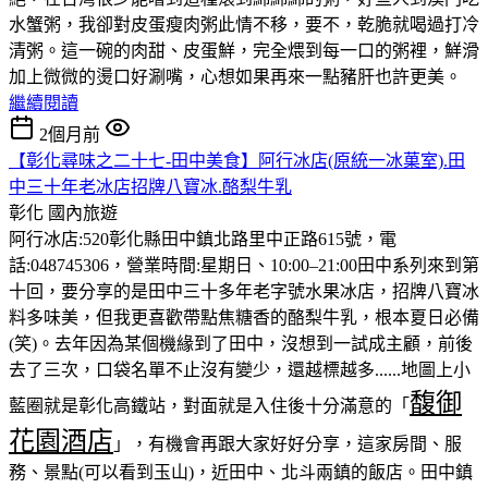
水蟹粥，我卻對皮蛋瘦肉粥此情不移，要不，乾脆就喝過打冷
清粥。這一碗的肉甜、皮蛋鮮，完全煨到每一口的粥裡，鮮滑
加上微微的燙口好涮嘴，心想如果再來一點豬肝也許更美。
繼續閱讀
2個月前
【彰化尋味之二十七-田中美食】阿行冰店(原統一冰菓室).田
中三十年老冰店招牌八寶冰.酪梨牛乳
彰化
國內旅遊
阿行冰店:520彰化縣田中鎮北路里中正路615號，電
話:048745306，營業時間:星期日、10:00–21:00田中系列來到第
十回，要分享的是田中三十多年老字號水果冰店，招牌八寶冰
料多味美，但我更喜歡帶點焦糖香的酪梨牛乳，根本夏日必備
(笑)。去年因為某個機緣到了田中，沒想到一試成主顧，前後
去了三次，口袋名單不止沒有變少，還越標越多......地圖上小
馥御
藍圈就是彰化高鐵站，對面就是入住後十分滿意的「
花園酒店
」，有機會再跟大家好好分享，這家房間、服
務、景點(可以看到玉山)，近田中、北斗兩鎮的飯店。田中鎮