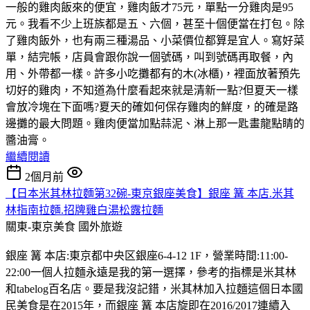
一般的雞肉飯來的便宜，雞肉飯才75元，單點一分雞肉是95
元。我看不少上班族都是五、六個，甚至十個便當在打包。除
了雞肉飯外，也有兩三種湯品、小菜價位都算是宜人。寫好菜
單，結完帳，店員會跟你說一個號碼，叫到號碼再取餐，內
用、外帶都一樣。許多小吃攤都有的木(冰櫃)，裡面放著預先
切好的雞肉，不知道為什麼看起來就是清新一點?但夏天一樣
會放冷塊在下面嗎?夏天的確如何保存雞肉的鮮度，的確是路
邊攤的最大問題。雞肉便當加點蒜泥、淋上那一匙畫龍點睛的
醬油膏。
繼續閱讀
2個月前
【日本米其林拉麵第32碗-東京銀座美食】銀座 篝 本店.米其
林指南拉麵.招牌雞白湯松露拉麵
關東-東京美食
國外旅遊
銀座 篝 本店:東京都中央区銀座6-4-12 1F，營業時間:11:00-
22:00一個人拉麵永遠是我的第一選擇，參考的指標是米其林
和tabelog百名店。要是我沒記錯，米其林加入拉麵這個日本國
民美食是在2015年，而銀座 篝 本店旋即在2016/2017連續入