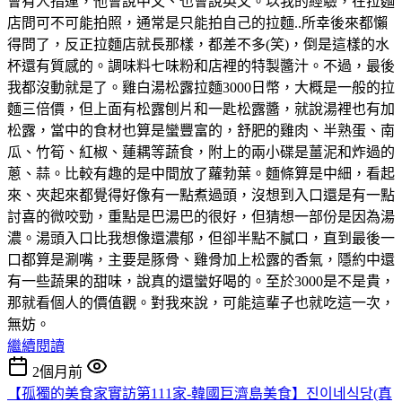
會有人指運，他會說中文、也會說英文。以我的經驗，在拉麵
店問可不可能拍照，通常是只能拍自己的拉麵..所幸後來都懶
得問了，反正拉麵店就長那樣，都差不多(笑)，倒是這樣的水
杯還有質感的。調味料七味粉和店裡的特製醬汁。不過，最後
我都沒動就是了。雞白湯松露拉麵3000日幣，大概是一般的拉
麵三倍價，但上面有松露刨片和一匙松露醬，就說湯裡也有加
松露，當中的食材也算是蠻豐富的，舒肥的雞肉、半熟蛋、南
瓜、竹筍、紅椒、蓮耦等蔬食，附上的兩小碟是薑泥和炸過的
蔥、蒜。比較有趣的是中間放了蘿勃葉。麵條算是中細，看起
來、夾起來都覺得好像有一點煮過頭，沒想到入口還是有一點
討喜的微咬勁，重點是巴湯巴的很好，但猜想一部份是因為湯
濃。湯頭入口比我想像還濃郁，但卻半點不膩口，直到最後一
口都算是涮嘴，主要是豚骨、雞骨加上松露的香氣，隱約中還
有一些蔬果的甜味，說真的還蠻好喝的。至於3000是不是貴，
那就看個人的價值觀。對我來說，可能這輩子也就吃這一次，
無妨。
繼續閱讀
2個月前
【孤獨的美食家實訪第111家-韓國巨濟島美食】진이네식당(真