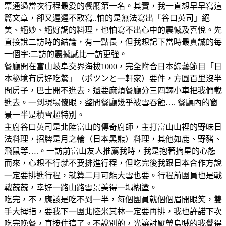
票通過當次行程最愛的餐廳第一名。其實，我一直想早早寫這
篇文章，卻又遲遲不敢寫..怕的是無法寫出「谷口英司」絕
美、絕妙、絕好調的料理，也怕寫不出心中的震憾及喜悅。先
直接說二訪時的結論，有一點長，但我想記下當時最真誠的每
一個字:二訪的震撼感比一訪更強。
餐廳開在富山岐阜交界海拔1000，完全附合日本綜藝節目「日
本秘境有房好吃驚」（ポツンと一軒家）要件，方圓百里沒半
間房子，巴士開不進去，還要麻煩餐廳分三四輛小車把我們載
進去。一到現場傻眼，整間餐廳幾乎被雪吞蝕…. 餐廳內的窗
景一半是積雪超特別。
主廚谷口英司是北陸富山的傳奇廚師，主打富山山𥚃的野味日
法料理，招牌是月之輪（日本黑熊）料理，其他如鹿、野豬、
飛鼠等….。一訪前富山友人推薦我時，我是抱著摘星的心態
而來，心想不行就不要排進行程，但吃完後我跟日本合作方說
一定要排進行程，就算二月可能大雪也要。行程前團員也是戰
戰兢兢，幸好一路山路雪景美得一塌糊塗。
吃完，不，應該是吃不到一半，每個團員就個個眉開眼笑，雙
手大拇指，要我下一團北陸米其林一定要再排，我也許諾下次
吃完晚餐，直接住這了。不說別的，光讓討厭螢烏賊的我覺得