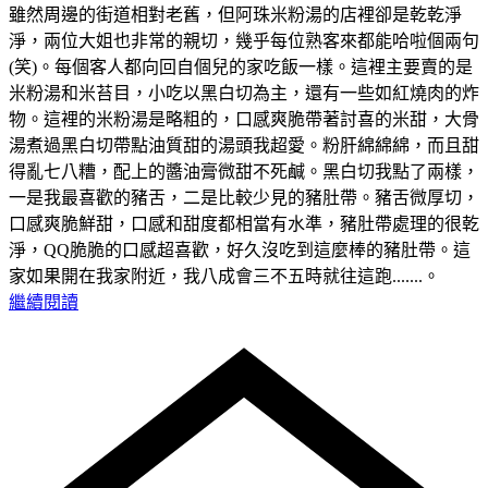
雖然周邊的街道相對老舊，但阿珠米粉湯的店裡卻是乾乾淨
淨，兩位大姐也非常的親切，幾乎每位熟客來都能哈啦個兩句
(笑)。每個客人都向回自個兒的家吃飯一樣。這裡主要賣的是
米粉湯和米苔目，小吃以黑白切為主，還有一些如紅燒肉的炸
物。這裡的米粉湯是略粗的，口感爽脆帶著討喜的米甜，大骨
湯煮過黑白切帶點油質甜的湯頭我超愛。粉肝綿綿綿，而且甜
得亂七八糟，配上的醬油膏微甜不死鹹。黑白切我點了兩樣，
一是我最喜歡的豬舌，二是比較少見的豬肚帶。豬舌微厚切，
口感爽脆鮮甜，口感和甜度都相當有水準，豬肚帶處理的很乾
淨，QQ脆脆的口感超喜歡，好久沒吃到這麼棒的豬肚帶。這
家如果開在我家附近，我八成會三不五時就往這跑.......。
繼續閱讀