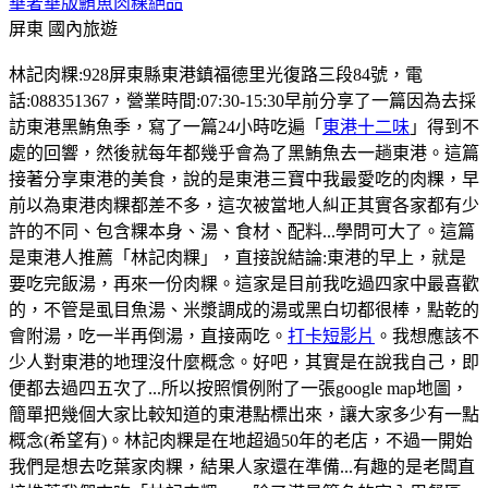
華奢華版鮪魚肉粿絕品
屏東
國內旅遊
林記肉粿:928屏東縣東港鎮福德里光復路三段84號，電
話:088351367，營業時間:07:30-15:30早前分享了一篇因為去採
訪東港黑鮪魚季，寫了一篇24小時吃遍「
東港十二味
」得到不
處的回響，然後就每年都幾乎會為了黑鮪魚去一趟東港。這篇
接著分享東港的美食，說的是東港三寶中我最愛吃的肉粿，早
前以為東港肉粿都差不多，這次被當地人糾正其實各家都有少
許的不同、包含粿本身、湯、食材、配料...學問可大了。這篇
是東港人推薦「林記肉粿」，直接說結論:東港的早上，就是
要吃完飯湯，再來一份肉粿。這家是目前我吃過四家中最喜歡
的，不管是虱目魚湯、米漿調成的湯或黑白切都很棒，點乾的
會附湯，吃一半再倒湯，直接兩吃。
打卡短影片
。我想應該不
少人對東港的地理沒什麼概念。好吧，其實是在說我自己，即
便都去過四五次了...所以按照慣例附了一張google map地圖，
簡單把幾個大家比較知道的東港點標出來，讓大家多少有一點
概念(希望有)。林記肉粿是在地超過50年的老店，不過一開始
我們是想去吃葉家肉粿，結果人家還在準備...有趣的是老闆直