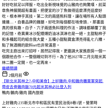
好好吃就足以拜服，吃出全新視味覺的山豬肉也夠驚嘆，前菜
章魚神展開超有畫面，把便宜的沙丁魚做得這麼漂亮這麼好
吃，根本神乎其技，第二次的兩道熊料理，讓在場所有人點頭
連連…，自養品牌的雞腿，好吃到每個都在啃骨頭..，那畫面
真的很有趣，白子、穴子兩道魚料理的作法、調味都顛覆了我
的記憶，奇異果冰沙配煙燻奶油冰淇淋也是一絕，主甜點柿子
和多種起司的組合我大愛，五種小甜點寶盒漂亮得亂七八糟，
點了無酒精的飲料set也非常滿意。
吃完主廚出來打招呼，居然記得我，更邀請大家進廚房一個一
個跟他合作，一整個親切到不行。為了他2027年二月北陸米其
林二團一定開，也一定再來。
繼續閱讀
2個月前
【新北米其林之7-中和美食】上好雞肉.中和雞肉攤異軍突起.
帶皮去骨雞肉飯70元起米其林必比登入列
鴨肉/鵝肉/雞肉
國內旅遊
上好雞肉:235新北市中和區民有里民治街8巷1號，營業時