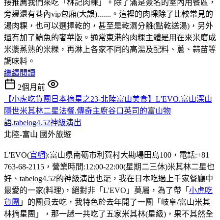
接推薦我們來吃「林記肉粿」。除了滿是簽名的室內用餐區，
旁邊還有巷內vip包廂(大誤).......。這裡的肉粿除了比較常見的
湯肉粿，也可以選擇乾的，甚至是乾濕分離(點乾送湯)，另外
還有加了鮪魚的奢華版。通常東港的肉粿主體是用在來米磨成
米漿蒸熟的米粿，再淋上各家不同的高湯及配料、蔥、蒜苗等
調味料。
繼續閱讀
2個月前
【小虎吃貨團日本摘星之23-北陸富山美食】L'EVO.富山深山
隱世米其林二星法餐.傳奇主廚谷口英司的富山物
語.tabelog4.52神級演出
北陸-富山
國外旅遊
L'EVO(
官網
):富山県南砺市利賀村大勘場田島100，電話:+81
763-68-2115，營業時間:12:00-22:00(星期二三休)米其林二星也
好、tabelog4.52的神級演出也罷，我在日本吃過上千家餐廳中
最愛的一家(料理)，絕對非「L'EVO」莫屬，為了帶「
小虎吃
貨團
」的團員去吃，我特色於去年開了一團「岐阜/富山米其
林摘星團」，那一趟一共吃了五家米其林(星級)，果不其然全