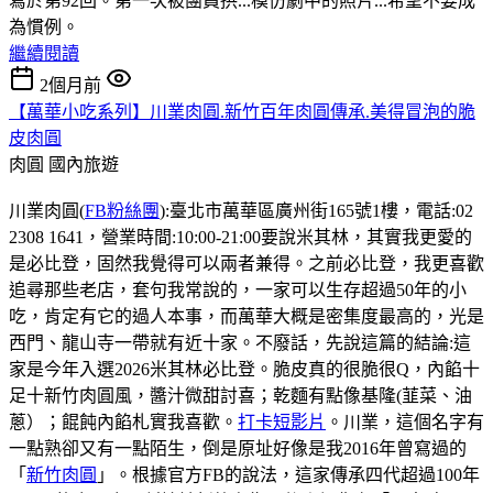
寫於第92回。第一次被團員拱...模仿劇中的照片...希望不要成
為慣例。
繼續閱讀
2個月前
【萬華小吃系列】川業肉圓.新竹百年肉圓傳承.美得冒泡的脆
皮肉圓
肉圓
國內旅遊
川業肉圓(
FB粉絲團
):臺北市萬華區廣州街165號1樓，電話:02
2308 1641，營業時間:10:00-21:00要說米其林，其實我更愛的
是必比登，固然我覺得可以兩者兼得。之前必比登，我更喜歡
追尋那些老店，套句我常說的，一家可以生存超過50年的小
吃，肯定有它的過人本事，而萬華大概是密集度最高的，光是
西門、龍山寺一帶就有近十家。不廢話，先說這篇的結論:這
家是今年入選2026米其林必比登。脆皮真的很脆很Q，內餡十
足十新竹肉圓風，醬汁微甜討喜；乾麵有點像基隆(韮菜、油
蔥）；餛飩內餡札實我喜歡。
打卡短影片
。川業，這個名字有
一點熟卻又有一點陌生，倒是原址好像是我2016年曾寫過的
「
新竹肉圓
」。根據官方FB的說法，這家傳承四代超過100年