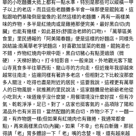
華的小吃麵攤大抵上都有一點水準，特別是那些可以縱橫一甲
子以上的老店，而且這些老麵攤多半會一味那便是餛飩湯，這
點跟咱們基隆倒是蠻像的:若然這樣的老麵攤，再有一兩樣美
味的炸物，多半是紅燒肉或是雞捲那便完美，最好黑白切(肉
臟」也能有幾樣，如此甚好(舒國治老師的口吻)。「萬華區美
食里」里民通報的「阿美陽春麵」便是這樣的好麵店。同樣先
說結論:南萬華老字號麵店，好喜歡加韮菜的乾麵，餛飩湯也
不錯，炸物紅燒肉中規中距，黑白切豬心有點燙過頭（微
硬），天梯好脆Q。打卡短影音。一般來說，外地觀光客下龍
山寺覓食多半往華西街、龍山寺的方向走，但近幾年我卻越來
越常往南走，這邊同樣有著許多老店，但相對之下比較沒那麼
多人關注，吃得也盡是附近的居民。這要我說，這裡更有萬華
人的日物風貌。就推薦的里民說法，這家麵攤是他爺爺老他從
小吃到大，味道幾乎沒什麼變。用餐環境沒什麼好提，但有冷
氣、乾乾淨淨，足已。對了，店家也挺客氣的。品項除了陽和
湯品外也有米苔目，當然配麵的黑白切、炸物少不了。一麵一
湯，有炸物選一樣(但如果有紅燒肉也有雞捲，我通常都會
點)，再來兩樣黑白切(內臟)，如果「不幸」也有白斬雞，那就
得請「老」胃多體諒一下「 老」嘴的念婪。哦，還有越來越