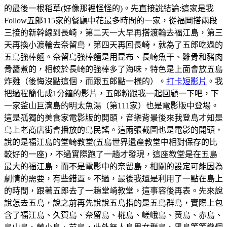
的最後一根稻草(好像那裡怪怪的)。先直接說結論:這家是我
Follow五郞115家的餐廳中花最多時間的一家，從福岡搭兩段
三接的新幹線到長崎，第二天一大早再搭渡輪去福江島，第三
天再換小渡輪去奈留島，第四天再回長崎，就為了五郎吃過的
五島強棒麵。奈留島強棒麵是用昆布、長崎魚干、雞骨和豬肉
骨醬煮的，相較於長崎的強棒多了海味，特色是上面會放五島
炸雞（後悔沒點這個，而跟五郎點一樣的）。
打卡短影片
。我
把過程簡化成1分鐘的影片，五郎粉跟我一起回顧一下吧，下
一家釜山巨濟島的明太魚湯（第111家）也是電影版中登場。
這是孤獨的美食家電影版的開頭，音樂背景後來我登島才知是
島上老商店街會播放的島民謠。這兩張截圖也是電影的開頭，
說的是福江島的堂崎教堂(五島世界遺產教堂中相對保存的比
較好的一座)，不過實際跑了一趟才發現，這座教堂是在五島
最大的福江島，而不是電影中的奈留島，相關的設定可能因為
劇情的需要，有些錯置。不過，最後我還是利用了一點在島上
的時間，跟著五郎去了一趟堂崎教堂，這事容後再表。先來說
說怎去五島，說之前再先說說五島指的是五島群島，實際上包
含了福江島、久賀島、奈留島、椛島、嵯峨島、黃島、赤島、