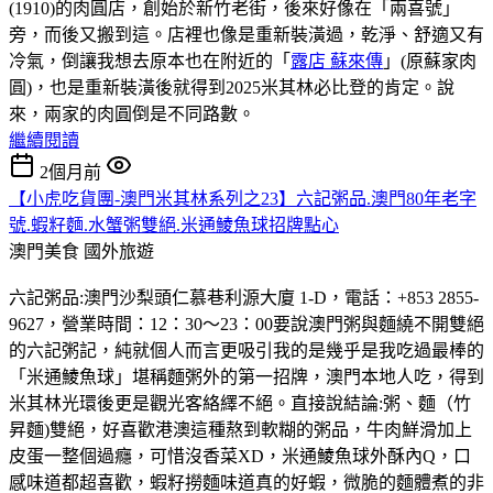
(1910)的肉圓店，創始於新竹老街，後來好像在「兩喜號」
旁，而後又搬到這。店裡也像是重新裝潢過，乾淨、舒適又有
冷氣，倒讓我想去原本也在附近的「
露店 蘇來傳
」(原蘇家肉
圓)，也是重新裝潢後就得到2025米其林必比登的肯定。說
來，兩家的肉圓倒是不同路數。
繼續閱讀
2個月前
【小虎吃貨團-澳門米其林系列之23】六記粥品.澳門80年老字
號.蝦籽麵.水蟹粥雙絕.米通鯪魚球招牌點心
澳門美食
國外旅遊
六記粥品:澳門沙梨頭仁慕巷利源大廈 1-D，電話：+853 2855-
9627，營業時間：12：30～23：00要說澳門粥與麵繞不開雙絕
的六記粥記，純就個人而言更吸引我的是幾乎是我吃過最棒的
「米通鯪魚球」堪稱麵粥外的第一招牌，澳門本地人吃，得到
米其林光環後更是觀光客絡繹不絕。直接說結論:粥、麵（竹
昇麵)雙絕，好喜歡港澳這種熬到軟糊的粥品，牛肉鮮滑加上
皮蛋一整個過癮，可惜沒香菜XD，米通鯪魚球外酥內Q，口
感味道都超喜歡，蝦籽撈麵味道真的好蝦，微脆的麵體煮的非