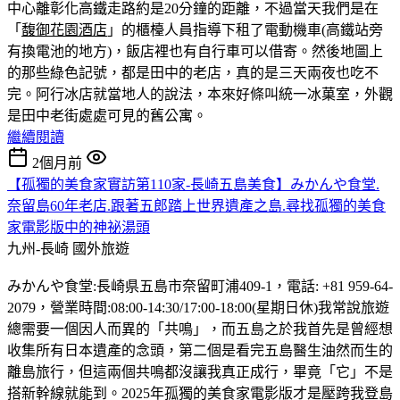
中心離彰化高鐵走路約是20分鐘的距離，不過當天我們是在
「
馥御花園酒店
」的櫃檯人員指導下租了電動機車(高鐵站旁
有換電池的地方)，飯店裡也有自行車可以借寄。然後地圖上
的那些綠色記號，都是田中的老店，真的是三天兩夜也吃不
完。
阿行冰店就當地人的說法，本來好條叫統一冰菓室，外觀
是田中老街處處可見的舊公寓。
繼續閱讀
2個月前
【孤獨的美食家實訪第110家-長崎五島美食】みかんや食堂.
奈留島60年老店.跟著五郎踏上世界遺產之島.尋找孤獨的美食
家電影版中的神祕湯頭
九州-長崎
國外旅遊
みかんや食堂:長崎県五島市奈留町浦409-1，電話: +81 959-64-
2079，營業時間:08:00-14:30/17:00-18:00(星期日休)我常說旅遊
總需要一個因人而異的「共鳴」，而五島之於我首先是曾經想
收集所有日本遺產的念頭，第二個是看完五島醫生油然而生的
離島旅行，但這兩個共鳴都沒讓我真正成行，畢竟「它」不是
搭新幹線就能到。2025年孤獨的美食家電影版才是壓跨我登島