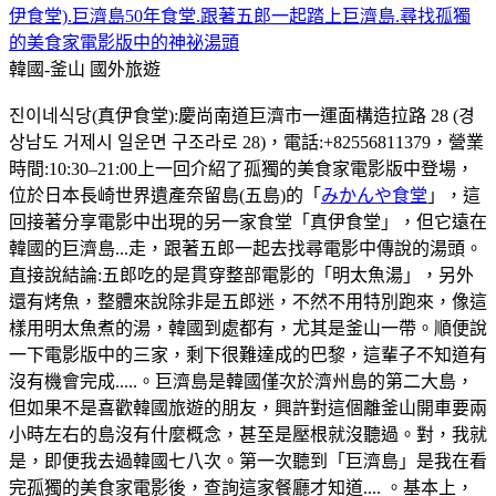
伊食堂).巨濟島50年食堂.跟著五郎一起踏上巨濟島.尋找孤獨
的美食家電影版中的神祕湯頭
韓國-釜山
國外旅遊
진이네식당(真伊食堂):慶尚南道巨濟市一運面構造拉路 28 (경
상남도 거제시 일운면 구조라로 28)，電話:+82556811379，營業
時間:10:30–21:00上一回介紹了孤獨的美食家電影版中登場，
位於日本長崎世界遺產奈留島(五島)的「
みかんや食堂
」，這
回接著分享電影中出現的另一家食堂「真伊食堂」，但它遠在
韓國的巨濟島...走，跟著五郎一起去找尋電影中傳說的湯頭。
直接說結論:五郎吃的是貫穿整部電影的「明太魚湯」，另外
還有烤魚，整體來說除非是五郎迷，不然不用特別跑來，像這
樣用明太魚煮的湯，韓國到處都有，尤其是釜山一帶。順便說
一下電影版中的三家，剩下很難達成的巴黎，這輩子不知道有
沒有機會完成.....。巨濟島是韓國僅次於濟州島的第二大島，
但如果不是喜歡韓國旅遊的朋友，興許對這個離釜山開車要兩
小時左右的島沒有什麼概念，甚至是壓根就沒聽過。對，我就
是，即便我去過韓國七八次。第一次聽到「巨濟島」是我在看
完孤獨的美食家電影後，查詢這家餐廳才知道.... 。基本上，