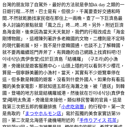
台灣的朋友除了自駕外，最好的方法就是參加kk day 之類的一
日遊行程....不然，巴士是有，但很少，千萬要查好交通和時
間..不然就乾脆找家民宿在那住上一兩晚。查了一下巨濟島最
多人討論的景點就是「風之丘」咚....咚...咚。另外，附近巨濟
島海金剛，後來因為當天天天氣好，我們的行程改成去「海金
剛博物館」，這裡陳列著許多老韓國的文物，二樓則是不定時
的現代藝術展。好，我不是什麼韓國通，也談不上了解韓國，
就不要再繼續班門弄斧了，有興趣的自己網路上找資料吧!진
이네식당(真伊食堂)位於巨濟島「結構羅」（구조라)的小漁
港，旁邊就是遊客服務中心，山頭上隱約可以看到不少櫻花，
算是一個寧靜美麗的小漁村。當天，其實有不少遊覽車停在
這，但多數是韓國的遊客，沒看到什麼外國人。如果你有看孤
獨的美食家電影，那就知道五郎在海灘之後，被「遺送」到韓
國，登場的地方就是結構羅城港，然後就在진이네식당(真伊食
堂)喝明太魚湯，旁邊是來接他，類似移民警署的官員。這是
我第三次把五郎的餐廳排進「
小虎吃貨團
」的行程中。第一次
是鳥取的「
まつやホルモン店
」寫於孤獨的美食家實訪第59
回，第二次是北海道千歲機場附近的「
手作りアイス 花茶
」