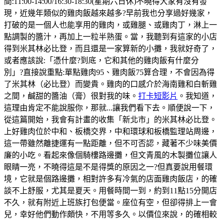
間:11:00-14:00/16:30-18:30(星期六日休)不曉得大家有沒有發
現，近幾年類似的雞肉飯越來越多?早前我也分享過好幾家，
打破的是一個人也能享用的雞肉，或雞腿、或雞肉丁，淋上一
點調製的醬汁，再加上一粒半熟蛋。當，我聽到有這家的小店
得到米其林必比登，而且還是一家算新的小攤，我就好奇了，
或者應該說:「憑什麼?到底，它和其他的雞肉飯有什麼分
別」?直接說重點:單點雞肉95、雞肉飯75算合理，不會因為得
了米其林（必比登）而變貴。雞肉的口感介於海南雞和白斬雞
之間，鹹甜的醬油（膏）很對我的味。
打卡短影片
。我知道，
這理由肯定不能說服你，那就...讓我們看下去。順便說一下，
從這篇開始，我會有計畫的收集「新北市」的米其林必比登。
上好雞肉位於中和、板橋交界，中和環球和板橋監理站周邊，
這一帶雖然離捷運有一點距離，但不可否認，藏著不少味美價
廉的小吃。看起來像個騎樓路邊攤，但文青風的木製攤位讓人
眼睛一亮，不曉得這是不是得獎的原因之一?但真要說用餐環
境，它就是個路邊攤，相對許多有冷氣的店面雞肉飯店，的確
談不上舒服，尤其是夏天。用餐時間一到，約到11點15分開店
不久，就有附近上班族打包便當。座位有空，但卻得排上一會
兒，幸好他們動作頗快，不用等多久。以價位來說，的確相較