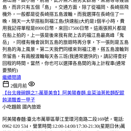
島山島、蕨小島、前島，此外無人島男女群島、黑島等等幾個
島，而非只有五個「島」。交通方面，除了從福岡、長崎搭飛
機外，一般都是從長崎搭五島渡輪。而我選擇在長崎住了一
晚，隔天一大早搭船到福江島(快速船)大約是1個半小時，費
用我記得單程是8900日幣，來回17500日幣。這兩張照片都是
在船上拍的，上一張是後來我有爬上去的福江島最高峰「鬼
岳」，同樣有機會說到五島的旅遊時再分享，下一張則是五島
列島的海上風景。第二天我們同樣來到福江港，搭五島渡輪到
奈留島，有兩艘渡輪每天各三班(我通常選快的)，請記得查好
回程的時間。當然，你也可以選擇各島間的海上計程車(通常
要預約)
繼續閱讀
2個月前
【台北幾碗麵之7-萬華美食】阿美陽春麵.韭菜油蔥乾麵配餛
飩湯飄香一甲子
小吃麵館
國內旅遊
阿美陽春麵:臺北市萬華區華江里環河南路二段169號，電話:
0962 020 534，營業時間:12:00-14:00/17:30-21:30(星期日休)萬