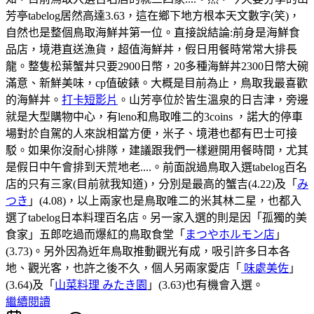
芳亭tabelog居然高達3.63，這在鄉下地方根本天文數字(笑)，
自然也是整個鳥取海鮮丼第一位。直接說結論:前身是海鮮食
品店，境港直送漁貨，超值海鮮丼，假日用餐時常常大排長
龍。整隻松葉蟹丼只要2900日幣，20多種海鮮丼2300日幣大碗
滿意、新鮮美味，cp值破錶。大概是目前為止，鳥取我最喜歡
的海鮮丼。
打卡短影片
。山芳亭位於皆生溫泉的日吉津，旁邊
就是大型購物中心，有leno和鳥取唯二的3coins ，諾大的停車
場對於自駕的人來說相當方便，米子、境港也都有巴士可接
駁。如果你沒耐心排隊，建議跟我們一樣避開用餐時間，尤其
是假日中午會排到天荒地老....。前面說過鳥取入選tabelog百名
店的只有三家(目前就我知道)，分別是最高的蟹吉(4.22)及「
み
つき
」(4.08)，以上兩家也是鳥取唯二的米其林二星，也都入
選了tabelog日本料理百名店。另一家入選的則是因「孤獨的美
食家」五郎吃過而爆紅的鳥取食堂「
まつやホルモン店
」
(3.73)。另外因為近年鳥取推動觀光有成，吸引許多日本各
地、觀光客，也許之後不久，個人另兩家愛店「
味處美佐
」
(3.64)及「
山菜料理 みたき園
」(3.63)也有機會入選。
繼續閱讀