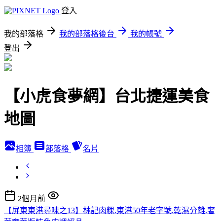
登入
我的部落格
我的部落格後台
我的帳號
登出
【小虎食夢網】台北捷運美食
地圖
相簿
部落格
名片
2個月前
【屏東東港尋味之13】林記肉粿.東港50年老字號.乾濕分離.奢