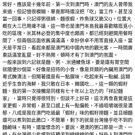
常好。應該是十幾年前，第一次到澳門時，澳門的友人曾帶我
來過，但記憶很模糊，畢竟那時還沒把「吃」當工作，甚至沒
當一回事。只記得粥很綿、麵很蝦，炸魚球又脆又Q。位置大
概在大三巴周邊不遠，這一帶也是澳門本島我最喜歡瞎逛覓小
吃的區塊，米其林必登的集中度也頗高。都已經刻避開用餐時
間了，但兩個店面依舊滿滿滿，幸好併卓不用等直接入座。當
天是平常日，看起來都是澳門和中國內地的觀光客，一時間廣
東話滿室亂竄，好不熱鬧，頓時才有了到澳門的氛圍。
一般來說到六記就是麵、粥、.米通鯪魚球，要是還有胃空間
就隨便炒個菜。好像是招待的小食，像是貝類的內臟用澳門的
粵式醃漬法，但聞著還是有一點腥味，吃起來有一點鹹..這類
近乎生食的海鮮，我只敢在日本、韓國吃....。這一類的蝦籽
麵，我的第一次接觸是同樣有七十年以上功力的「祥記麵
家」，當時只覺得很特別，但談不上好惡，這次再食直覺是這
家更蝦、非常蝦，甚至口感上有一點偏乾，不過咀嚼端很是濃
郁，八成是我在澳門吃過最「蝦籽」味的蝦籽撈麵，並且細麵
還可以煮到如此脆口，不簡單，剩下的就是台灣幾乎吃不到的
麵鹼味。有時，還蠻懷念的。要說，港澳的粥口那是一流、一
絕，在台灣很少能嚐到這種滾到綿綿綿的粥，好些人到澳門吃