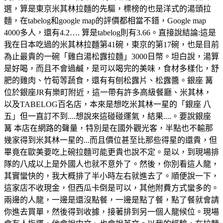
選，算是東京米其林拉麵的先驅，標榜的也是洋式的湯頭拉
麵，在tabelog和google map的評價都相當不錯，Google map
4000多人，還有4.2…. 算是tabelog則有3.66。直接說結論:這是
我在日本吃過的米其林拉麵第41碗，東京的第17碗，也是目前
為止最貴的一碗「雞白湯松露拉麵」3000日幣。坦白說，湯算
是好喝，而且不會過鹹，是可以喝完的美味，食材多樣化，舒
肥的雞肉、竹筍等蔬食，還有有刨松露片、松露醬。銀座 篝
位於銀座JR有樂町附近，這一帶有許多高級餐廳、米其林，
以及TABELOG百名店，本來是想吃米其林一星的「銀座 八
五」但一直訂不到....想說來這碰碰運氣，結果....。要說銀座
篝 本店在網路的聲量，特別是在國外觀光客，半點也不輸那
幾家得到米其林一星的...而且價位甚至比那些得星的還貴，但
畢竟在歐美要吃上碗拉麵可能更貴也說不定。是以，到現場排
隊的八成以上是外國人也就不意外了。然後，你別看這人龍，
其實蠻快的，我大概排了半小時左右就進去了。順便說一下，
這家店不收現金，但西瓜卡倒是可以，其他附費方式蠻多的。
兩邊的人龍，一邊是還沒點餐，一邊是點了餐，點了餐就會請
你進去買單，然後得到收據，接著排到另一個人龍候位。現場