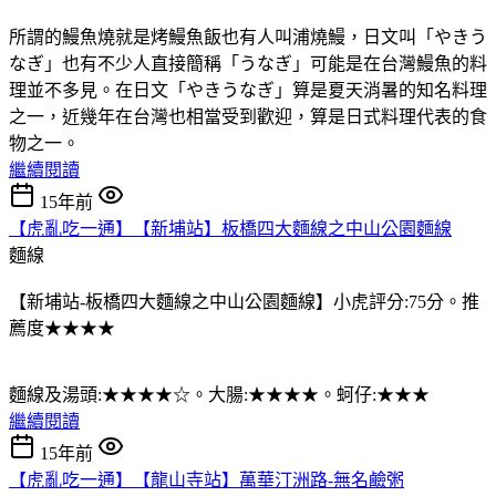
所謂的鰻魚燒就是烤鰻魚飯也有人叫浦燒鰻，日文叫「やきう
なぎ」也有不少人直接簡稱「うなぎ」可能是在台灣鰻魚的料
理並不多見。在日文「やきうなぎ」算是夏天消暑的知名料理
之一，近幾年在台灣也相當受到歡迎，算是日式料理代表的食
物之一。
繼續閱讀
15年前
【虎亂吃一通】【新埔站】板橋四大麵線之中山公園麵線
麵線
【新埔站-板橋四大麵線之中山公園麵線】小虎評分:75分。推
薦度★★★★
麵線及湯頭:★★★★☆。大腸:★★★★。蚵仔:★★★
繼續閱讀
15年前
【虎亂吃一通】【龍山寺站】萬華汀洲路-無名鹼粥