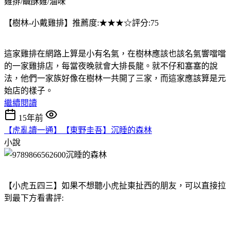
雞排/鹹酥雞/滷味
【樹林-小戴雞排】推薦度:★★★☆評分:75
這家雞排在網路上算是小有名氣，在樹林應該也該名氣響噹噹
的一家雞排店，每當夜晚就會大排長龍。就不仔和塞塞的說
法，他們一家族好像在樹林一共開了三家，而這家應該算是元
始店的樣子。
繼續閱讀
15年前
【虎亂讀一通】【東野圭吾】沉睡的森林
小說
【小虎五四三】如果不想聽小虎扯東扯西的朋友，可以直接拉
到最下方看書評: