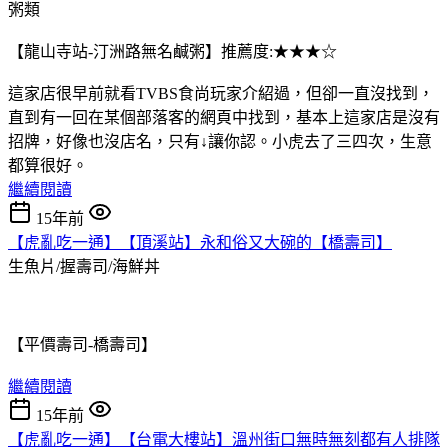
粥類
【龍山寺站-汀洲路無名鹹粥】推薦度:★★★☆
這家店很早前就看TVBS食尚玩家介紹過，但卻一直沒找到，
直到有一回在某個部落客的網頁中找到，基本上這家店是沒有
招牌，好像也沒店名，只有↓讓你認。小虎去了三四次，生意
都算很好。
繼續閱讀
15年前
【虎亂吃一通】【頂溪站】永和俗又大碗的【橋壽司】
生魚片/握壽司/海鮮丼
【平價壽司-橋壽司】
繼續閱讀
15年前
【虎亂吃一通】【台電大樓站】溫州街口無時無刻都有人排隊