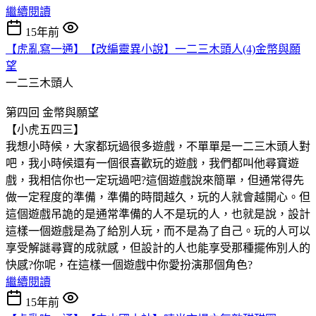
繼續閱讀
15年前
【虎亂寫一通】【改編靈異小說】一二三木頭人(4)金幣與願
望
一二三木頭人
第四回 金幣與願望
【小虎五四三】
我想小時候，大家都玩過很多遊戲，不單單是一二三木頭人對
吧，我小時候還有一個很喜歡玩的遊戲，我們都叫他尋寶遊
戲，我相信你也一定玩過吧?這個遊戲說來簡單，但通常得先
做一定程度的準備，準備的時間越久，玩的人就會越開心。但
這個遊戲吊詭的是通常準備的人不是玩的人，也就是說，設計
這樣一個遊戲是為了給別人玩，而不是為了自己。玩的人可以
享受解謎尋寶的成就感，但設計的人也能享受那種擺佈別人的
快感?你呢，在這樣一個遊戲中你愛扮演那個角色?
繼續閱讀
15年前