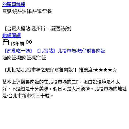
的蘿蔔絲餅
豆漿/燒餅油條/餅類/早餐
【台電大樓站-溫州街口-蘿蔔絲餅】
繼續閱讀
15年前
【虎亂吃一通】【北投站】北投市場-矮仔財魯肉飯
滷肉飯/雞肉飯/蝦仁飯
【北投站-北投市場之矮仔財魯肉飯]】推薦度:★★★★☆
基本上這攤魯肉飯的在北投市場的二F，坦白說環境是不太
好，不過還是十分美味，假日可是人潮湧擠。北投市場的地址
是:台北市新市街三十號。