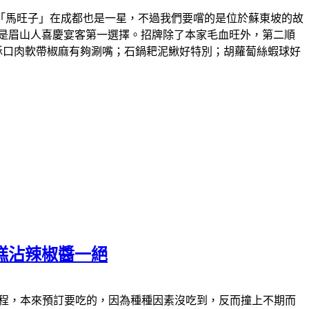
「馬旺子」在成都也是一星，不過我們要嚐的是位於蘇東坡的故
是眉山人喜慶宴客第一選擇。招牌除了本家毛血旺外，第二順
酥口肉軟帶椒麻有夠涮嘴；石鍋耙泥鰍好特別；胡蘿蔔絲蝦球好
糕沾辣椒醬一絕
食的過程，本來預訂要吃的，因為種種因素沒吃到，反而撞上不期而