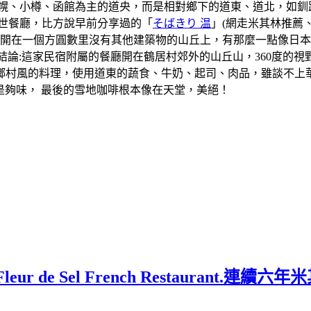
札幌、小樽、函館為主的道央，而是相對鄉下的道東、道北，如釧
世餐廳，比方說早前分享過的「
そばきり 温
」(網走米其林推薦
廳開在一個方圓數里沒有其他建築物的山丘上，有那麼一點像日
結論:這家民宿附屬的餐廳開在鶴居村郊外的山丘山，360度的
鄉村風的料理，使用道東的蔬食、牛奶、起司、肉品，雖談不上
很是夠味， 最後的雪地咖啡根本像在天堂，美絕！
 de Sel French Restaurant