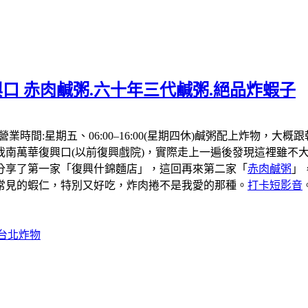
口 赤肉鹹粥.六十年三代鹹粥.絕品炸蝦子
，營業時間:星期五、06:00–16:00(星期四休)鹹粥配上炸
我南萬華復興口(以前復興戲院)，實際走上一遍後發現這裡雖不大
分享了第一家「復興什錦麵店」，這回再來第二家「
赤肉鹹粥
」
常見的蝦仁，特別又好吃，炸肉捲不是我愛的那種。
打卡短影音
#台北炸物