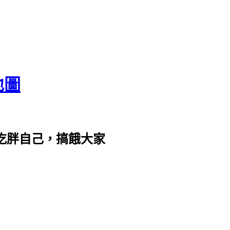
地圖
com。吃胖自己，搞餓大家