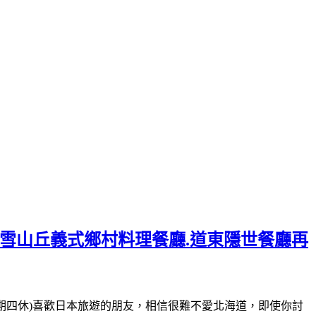
美雪山丘義式鄉村料理餐廳.道東隱世餐廳再
-16:00(星期四休)喜歡日本旅遊的朋友，相信很難不愛北海道，即使你討