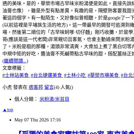
遇的美味。是的，華榮市場古早味米粉湯便是如此。直接先說
油膏也像），雖是外型有點差異。有趣的是，隔壁熟客要我甜
著這四個字。有一點陌生，又好像似曾相聽，於是google了
(以前這裡是平埔族生活的地方)。這一帶最早的開發可追溯到雍正
場，然後第二順位的「古早味蚵嗲·切仔麵」剛巧收攤，於是
哥(應該是這一代老闆)非常親切且客氣，也會主動過來問米
了。米粉是粗的那種，湯頭非常清爽，大骨加上煮了黑白切等
中規中矩的好吃，醬油膏不死鹹帶點古早味的甜，搭配薑絲正
(繼續閱讀...)
文章標籤：
#士林站美食
#台北捷運美食
#士林小吃
#華榮市場美食
#台
小虎 發表在
痞客邦
留言
(4)
人氣(
)
個人分類：
米粉湯/米苔目
▲top
May
07
Thu
2026
17:16