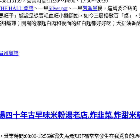
39，營業時間:11:30〜14:00、17:30〜20:30
THE HALL 會館
、一星
Silver pot
、一星
芳香景
後，這篇要介紹的
「馬旺子」據說是從賣毛血旺小攤開始，如今三層樓數百「桌」，
酸甜鹹辣；開場的涼麵白肉和後面的紅白麵都好好吃；大排油香
#眉州餐館
場四十年古早味米粉湯老店.炸韭菜.炸甜米
營業時間:08:00-15:55塞翁失馬焉知非福常常發生在我覓