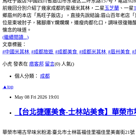
馬旺子飯店:中國四川省眉山市东坡区二环东路157号，電話:028-381131
前幾回分別介紹了幾家成都的星級米其林，二星
玉芝蘭
、一星
鄉眉州的本店「馬旺子飯店」，直接先說結論:眉山百年老店
位是東坡肘子，豬腳庫Y爛爛爛，連瘦肉都化口，調味很復雜
懐念的味道。
(繼續閱讀...)
文章標籤：
#中國米其林
#成都旅遊
#成都美食
#成都米其林
#眉州美食
小虎 發表在
痞客邦
留言
(0)
人氣(
)
個人分類：
成都
▲top
May
08
Fri
2026
19:01
【台北捷運美食-士林站美食】華榮市
華榮市場古早味米粉湯:臺北市士林區福佳里福佳里美崙街21號，