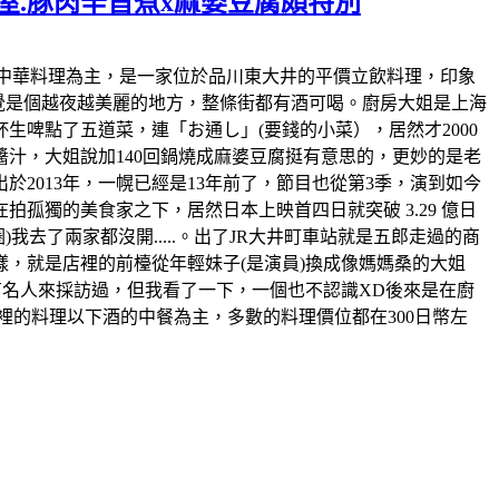
屋.豚肉辛旨煮x麻婆豆腐頗特別
上店裡也以中華料理為主，是一家位於品川東大井的平價立飲料理，印象
感覺是個越夜越美麗的地方，整條街都有酒可喝。廚房大姐是上海
啤點了五道菜，連「お通し」(要錢的小菜），居然才2000
汁，大姐說加140回鍋燒成麻婆豆腐挺有意思的，更妙的是老
於2013年，一幌已經是13年前了，節目也從第3季，演到如今
孤獨的美食家之下，居然日本上映首四日就突破 3.29 億日
去了兩家都沒開.....。出了JR大井町車站就是五郎走過的商
，就是店裡的前檯從年輕妹子(是演員)換成像媽媽桑的大姐
有名人來採訪過，但我看了一下，一個也不認識XD後來是在廚
裡的料理以下酒的中餐為主，多數的料理價位都在300日幣左