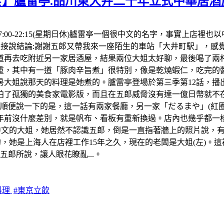
食】臚雷亭.品川東大井二十年立式中華居酒
間:17:00-22:15(星期日休)臚雷亭一個很中文的名字，事實
。先直接說結論:謝謝五郎又帶我來一座陌生的車站「大井町駅」，
再去吃附近另一家居酒屋，結果兩位大姐太好聊，最後喝了兩杯生
，其中有一道「豚肉辛旨煮」很特別，像是乾燒蝦仁，吃完的醬
房大姐說那天的料理是她煮的。臚雷亭登場於第三季第12話，播出
了孤獨的美食家電影版，而且在五郎威脅沒有達一億日幣就不在拍
便說一下的是，這一話有兩家餐廳，另一家「だるまや」(紅圈)我
年前沒什麼差別，就是帆布、看板有重新換過。店內也幾乎都一樣
中文的大姐，她居然不認識五郎，倒是一直指著牆上的照片說，
，她是上海人在店裡工作15年之久，現在的老闆是大姐(左)。這
郎所說，讓人眼花瞭亂...。
料理
#東京立飲