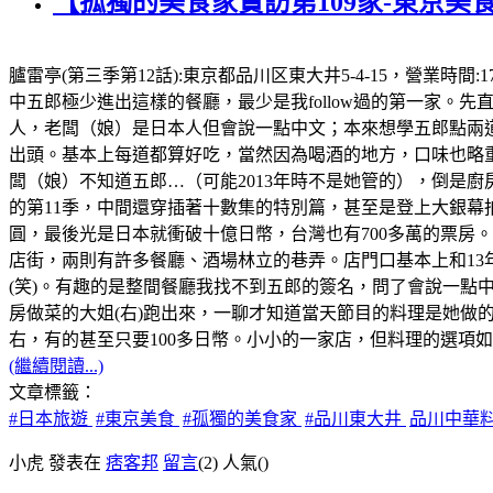
【孤獨的美食家實訪第109家-東京美
臚雷亭(第三季第12話):東京都品川区東大井5-4-15，營業時
中五郎極少進出這樣的餐廳，最少是我follow過的第一家
人，老闆（娘）是日本人但會說一點中文；本來想學五郎點兩道
出頭。基本上每道都算好吃，當然因為喝酒的地方，口味也略重
闆（娘）不知道五郎…（可能2013年時不是她管的），倒是廚
的第11季，中間還穿插著十數集的特別篇，甚至是登上大銀幕拍
圓，最後光是日本就衝破十億日幣，台灣也有700多萬的票房。順
店街，兩則有許多餐廳、酒場林立的巷弄。店門口基本上和13
(笑)。有趣的是整間餐廳我找不到五郎的簽名，問了會說一點
房做菜的大姐(右)跑出來，一聊才知道當天節目的料理是她做的
右，有的甚至只要100多日幣。小小的一家店，但料理的選項如五
(繼續閱讀...)
文章標籤：
#日本旅遊
#東京美食
#孤獨的美食家
#品川東大井
品川中華
小虎 發表在
痞客邦
留言
(2)
人氣(
)