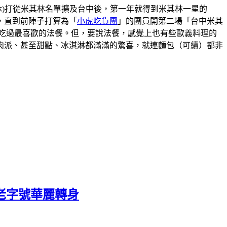
00(星期一二休)打從米其林名單擴及台中後，第一年就得到米其林一星的
，直到前陣子打算為「
小虎吃貨團
」的團員開第二場「台中米其
吃過最喜歡的法餐。但，要說法餐，感覺上也有些歐義料理的
肉派、甚至甜點、冰淇淋都滿滿的驚喜，就連麵包（可續）都非
老字號華麗轉身