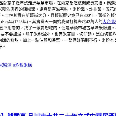
結論:忘了幾年沒走進華榮市場，在兩家想吃沒開或賣完後，偶遇
米糕沾店裡的辣椒醬，還真是有滋有味。米粉湯、炸韭菜、五花
一下。士林其實有新舊街之分，且舊街歷史竟已有300年，舊街
元年(1723年)。其實當天一開始我是打算去吃42萬人的
大台北
學五郎用看的，找了一家胃想吃的，便是華榮市場古早味米粉湯
粉湯要不要加湯。除了米粉湯外，也有米苔目、切仔麵，黑白切和
內臟的鮮甜，加上一點油蔥和香菜，一整個好喝到不行，米粉本
好。
北米粉湯
#炸甜米糕