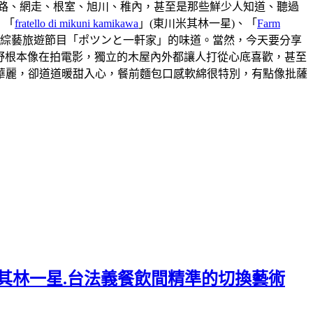
路、網走、根室、旭川、稚內，甚至是那些鮮少人知道、聽過
、「
fratello di mikuni kamikawa
」(東川米其林一星)、「
Farm
本綜藝旅遊節目「ポツンと一軒家」的味道。當然，今天要分享
視野根本像在拍電影，獨立的木屋內外都讓人打從心底喜歡，甚至
華麗，卻道道暖甜入心，餐前麵包口感軟綿很特別，有點像批薩
.連續六年米其林一星.台法義餐飲間精準的切換藝術