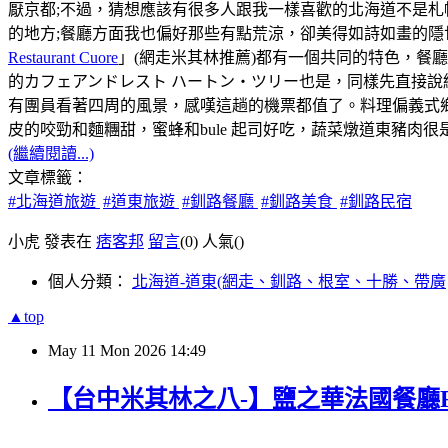
厭京都;不過，猜想應該有很多人跟我一樣喜歡的北海道不是
的地方;餐廳方面我也偏好那些有點荒涼，卻美得如詩如畫的隱
Restaurant Cuore
」(網走米其林推薦)都有一個共同的特色，餐
的カフェアンドレスト ハートン・ツリー也是，同樣先直接說
有團員看著四周的風景，感嘆這趟的機票都值了。料理偏義式
皮的咬勁和麵糰甜，蜜蜂和bule 起司好吃，蔬菜燉道東豬肉
(繼續閱讀...)
文章標籤：
#北海道旅遊
#道東旅遊
#釧路餐廳
#釧路美食
#釧路民宿
小虎 發表在
痞客邦
留言
(0)
人氣(
)
個人分類：
北海道-道東(網走、釧路、根室、十勝、帶廣
▲top
May
11
Mon
2026
14:49
【台中米其林之八-】鹽之華法國餐廳Fleur