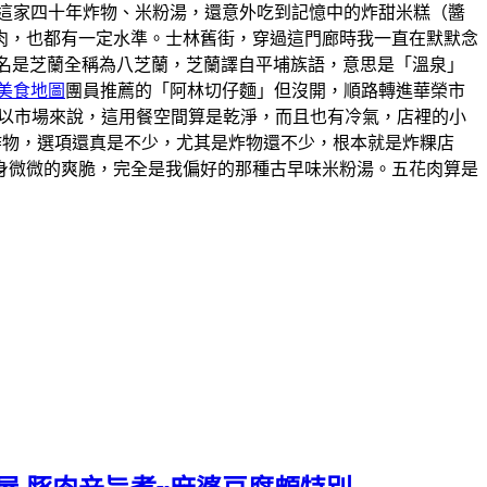
這家四十年炸物、米粉湯，還意外吃到記憶中的炸甜米糕（醬
肉，也都有一定水準。士林舊街，穿過這門廊時我一直在默默念
的舊名是芝蘭全稱為八芝蘭，芝蘭譯自平埔族語，意思是「溫泉」
美食地圖
團員推薦的「阿林切仔麵」但沒開，順路轉進華榮市
。以市場來說，這用餐空間算是乾淨，而且也有冷氣，店裡的小
炸物，選項還真是不少，尤其是炸物還不少，根本就是炸粿店
身微微的爽脆，完全是我偏好的那種古早味米粉湯。五花肉算是