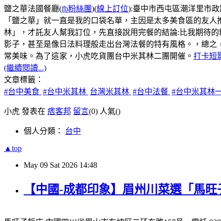
鹽之華法國餐廳(
fb粉絲團
)(
線上訂位
):臺中市西屯區潮洋里市政路5
「鹽之華」就一直是我的口袋名單，主因是太多美食區的友人
林」，才託友人幫我訂位，先直接說用完餐的結論:比我期待
影子，甚至是像日法料理般走出台灣法餐的特有風格。，總之
常美味。為了這家，小虎吃貨團台中米其林二團開催。
打卡短
(繼續閱讀...)
文章標籤：
#台中美食
#台中米其林
台灣米其林
#台中法餐
#台中米其林
小虎 發表在
痞客邦
留言
(0)
人氣(
)
個人分類：
台中
▲top
May
09
Sat
2026
14:48
【中國-成都印象】眉州川菜選「馬旺