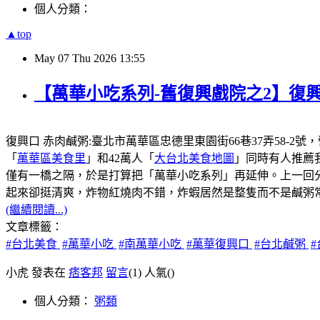
個人分類：
▲top
May
07
Thu
2026
13:55
【萬華小吃系列-舊復興戲院之2】復興
復興口 赤肉鹹粥:臺北市萬華區忠德里東園街66巷37弄58-2號
「
萬華區美食里
」和42萬人「
大台北美食地圖
」同時有人推薦
僅有一橋之隔，於是打算把「萬華小吃系列」再延伸。上一回
起來卻挺清爽，炸物紅燒肉不錯，炸蝦居然是整隻而不是鹹粥
(繼續閱讀...)
文章標籤：
#台北美食
#萬華小吃
#南萬華小吃
#萬華復興口
#台北鹹粥
小虎 發表在
痞客邦
留言
(1)
人氣(
)
個人分類：
粥類