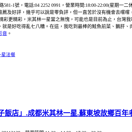
81-1號，電話:04 2252 0991，營業時間:18:00-22:
推薦及好評，幾乎可以說是零負評，但一直苦於沒有機會去嚐嚐
的精彩更精彩，米其林一星當之無愧，可能也是目前為止，台灣我
，就是好吃得亂七八糟。在這，我吃到最棒的鮭魚前菜、鵝肝、
影音
。
一星法餐
子飯店」.成都米其林一星.蘇東坡故鄉百年