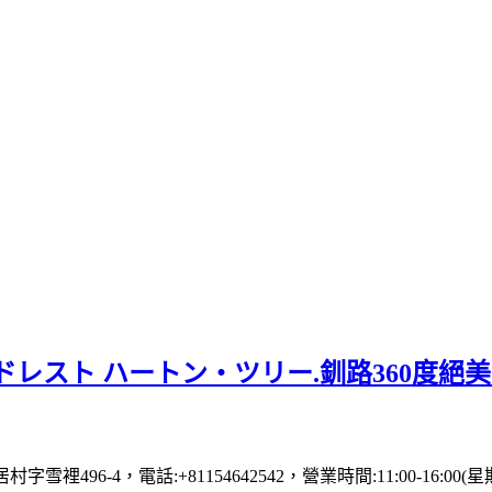
レスト ハートン・ツリー.釧路360度絕
村字雪裡496-4，電話:+81154642542，營業時間:11:00