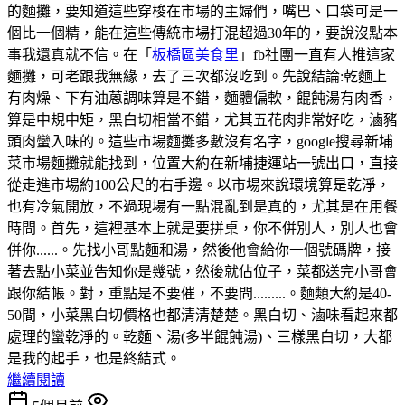
的麵攤，要知道這些穿梭在市場的主婦們，嘴巴、口袋可是一
個比一個精，能在這些傳統市場打混超過30年的，要說沒點本
事我還真就不信。在「
板橋區美食里
」fb社團一直有人推這家
麵攤，可老跟我無緣，去了三次都沒吃到。先說結論:乾麵上
有肉燥、下有油蒽調味算是不錯，麵體偏軟，餛飩湯有肉香，
算是中規中矩，黑白切相當不錯，尤其五花肉非常好吃，滷豬
頭肉蠻入味的。這些市場麵攤多數沒有名字，google搜尋新埔
菜市場麵攤就能找到，位置大約在新埔捷運站一號出口，直接
從走進市場約100公尺的右手邊。以市場來說環境算是乾淨，
也有冷氣開放，不過現場有一點混亂到是真的，尤其是在用餐
時間。首先，這裡基本上就是要拼桌，你不併別人，別人也會
併你......。先找小哥點麵和湯，然後他會給你一個號碼牌，接
著去點小菜並告知你是幾號，然後就佔位子，菜都送完小哥會
跟你結帳。對，重點是不要催，不要問.........。麵類大約是40-
50間，小菜黑白切價格也都清清楚楚。黑白切、滷味看起來都
處理的蠻乾淨的。乾麵、湯(多半餛飩湯)、三樣黑白切，大都
是我的起手，也是終結式。
繼續閱讀