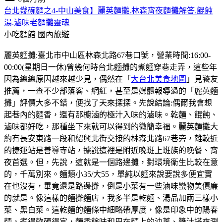
台北幾碗麵之4-中山美食】麗英麵攤.林森宵夜麵攤解答.餛飩
湯.滷味老麵攤靈魂
小吃麵館
國內旅遊
麗英麵攤:臺北市中山區林森北路67巷口號，營業時間:16:00-
00:00(星期日一休)曾幾何時台北麵攤的煮麵穿巷走弄，這些年
因為總總原因越來越少見，偶然在「
大台北美食地圖
」見饕友
推薦，一查不少部落客、網紅，甚至是媒體報導過的「麗英麵
攤」評價大多不錯，便找了天來探探。先說結論:偶爾我會想
起巷內的麵香，還有那櫥滷的極汁入味的滷味。乾麵、餛飩、
滷味都好吃，那種坐下來就可以得到的微簡幸福。麗英麵攤大
約有長安東路一段和紹興北街交接的林森北路67巷旁，離較近
的捷運站是善導寺站，據說這裡是附近晚班上班族的晚餐、宵
夜首選。但，先說，這就是一個路邊攤，對環境衛生比較在意
的，千萬別來。麵類小35/大55，單純以麵來說要說多便宜實
在也沒有，畢竟還是路邊攤，倒是小菜有一些滷味蠻物美價廉
的就是。像這樣的麵攤麵店，我多半是乾麵、湯品加兩三樣小
菜、黑白菜。這乾麵的麵條中細略帶厚度，像是印象中的陽春
麵，煮得軟硬得宜，麵香餘味和巴在麵上的油蔥、醬汁搭來涮