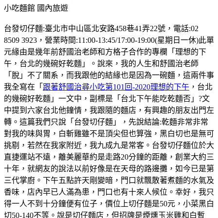
小吃麵館
國內旅遊
台發切仔麵:臺北市中山區北安路458巷41弄22號，電話:02
8509 3923，營業時間:11:00-13:45/17:00-19:00(星期日一休)此單
元緣由是幾年前舒國治老師和方格子合作的專欄「理想的下
午，台北的幾碗好乾麵」。說來，我的人生和舒國治老師
「脫」不了關系，而我跟他的結緣也是因為一碗麵，這兩件事
我全寫在「
跟著舒國治尋小吃第101回-2020理想的下午
，台北
的幾碗好乾麵」一文中，副標是「台北下午能吃乾麵否」?文
中提到六家台北他鐘情，我跟隨的麵店，有興趣的朋友出門左
轉。這篇我們只說「台發切仔麵」，先說結論:乾麵非常非常
對我的味與胃，白斬雞雖不是頂尖但也算強，黑白切也是無可
挑剔，若然在我家附近，我九成九是常客。台發切仔麵位於大
直捷運站不遠，離美麗華約是走路20分鐘的距離，創業大約三
十年，就網友的說法以前好像是在天母的路邊攤，如今已是第
三代掌廚。下午五點許天剛變暗，門口就飄散著煮麵的水氣及
香味，店內早已人滿為患，門口也有十來人候位。幸好，我只
得一人不到十分鐘便有位子，價位上切仔麵是50元，小菜黑白
切50-140不等。說是切仔麵店，但招牌是煙燻玉米雞和白暫