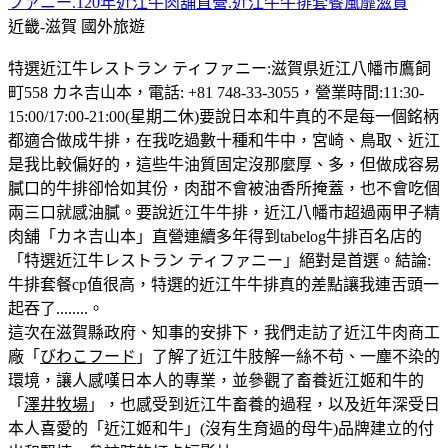
ファニー.120年近江牛肉舖直營.近江牛牛排套餐風靡滋賀
近畿-滋賀
國外旅遊
特選近江牛レストラン ティファニー:滋賀県近江八幡市鷹飼
町558 カネ吉山本，電話: +81 748-33-3055，營業時間:11:30-
15:00/17:00-21:00(星期二休)要說日本和牛真的不是每一個銘柄
都適合做成牛排，在我吃過數十種和牛中，宮崎、鳥取、近江
是我比較偏好的，這些牛油質固定沒那麼厚、多，但做成容易
膩口的牛排卻恰如其份，肉甜不會被油香所掩蓋，也不會吃個
兩三口就感油膩。要說近江牛牛排，近江八幡市超過兩甲子精
肉舖「カネ吉山本」直營連續多年得到tabelog牛排百名店的
「特選近江牛レストラン ティファニー」絕對是首選。結論:
牛排套餐cp值很高，特選的近江牛牛排真的差點讓我連舌頭一
起吞了........。
這次在滋賀縣政府、知事的安排下，我們走訪了近江牛肉商工
廠「
びわこフード
」了解了近江牛肢解一絲不苟、一塵不染的
環境，讓人感嘆日本人的專業，並參觀了畜養近江姬和牛的
「
澤井牧場
」，也感受到近江牛畜養的過程，以及近年深受日
本人喜愛的「近江姬和牛」(沒有生育過的母牛)品牌建立的付