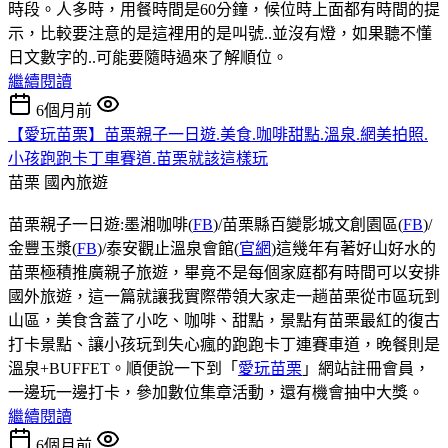
時段。人多時，用餐時間是60分鐘，候位時上面都有時間的提
示，比較要注意的是這裡用的是叫號..並沒有燈，如果聽不懂
日文數字的..可能要隨時過來了解順位。
繼續閱讀
6個月前
【愛玩苗栗】苗栗親子一日遊.美食.咖啡甜點.溫泉.網美拍照.
小孩跑跑卡丁車賽道.苗栗就該這樣玩
苗栗
國內旅遊
苗栗親子一日遊:墨湘咖啡(
FB
)/苗栗縣百變影城文創園區(
FB
)/
金豐玉漿(
FB
)/泰安觀止溫泉會館(
官網
)這幾年有著好山好水的
苗栗極積推廣親子旅遊，畢竟不是每個家庭都有時間可以安排
國外旅遊，這一篇就讓我實際帶領大家走一趟苗栗從市區玩到
山區，美食含蓋了小吃、咖啡、甜點，景點有苗栗最紅的復古
打卡景點、讓小孩玩到失心瘋的跑跑卡丁連賽車道，晚餐則是
溫泉+BUFFET。順便說一下到「
愛玩苗栗
」網站註冊會員，
一邊玩一邊打卡，參加數位集章活動，還有機會抽中大獎。
繼續閱讀
6個月前