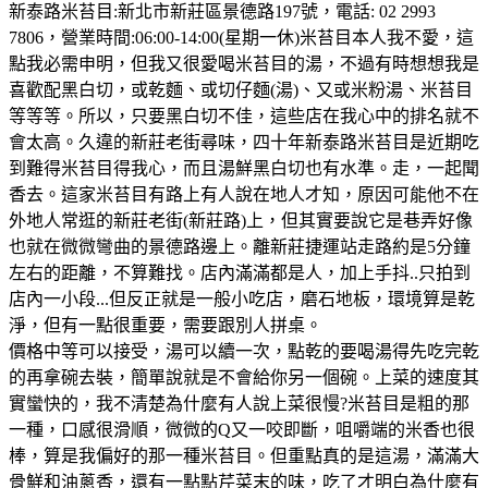
新泰路米苔目:新北市新莊區景德路197號，電話: 02 2993
7806，營業時間:06:00-14:00(星期一休)米苔目本人我不愛，這
點我必需申明，但我又很愛喝米苔目的湯，不過有時想想我是
喜歡配黑白切，或乾麵、或切仔麵(湯)、又或米粉湯、米苔目
等等等。所以，只要黑白切不佳，這些店在我心中的排名就不
會太高。久違的新莊老街尋味，四十年新泰路米苔目是近期吃
到難得米苔目得我心，而且湯鮮黑白切也有水準。走，一起聞
香去。這家米苔目有路上有人說在地人才知，原因可能他不在
外地人常逛的新莊老街(新莊路)上，但其實要說它是巷弄好像
也就在微微彎曲的景德路邊上。離新莊捷運站走路約是5分鐘
左右的距離，不算難找。店內滿滿都是人，加上手抖..只拍到
店內一小段...但反正就是一般小吃店，磨石地板，環境算是乾
淨，但有一點很重要，需要跟別人拼桌。
價格中等可以接受，湯可以續一次，點乾的要喝湯得先吃完乾
的再拿碗去裝，簡單說就是不會給你另一個碗。上菜的速度其
實蠻快的，我不清楚為什麼有人說上菜很慢?米苔目是粗的那
一種，口感很滑順，微微的Q又一咬即斷，咀嚼端的米香也很
棒，算是我偏好的那一種米苔目。但重點真的是這湯，滿滿大
骨鮮和油蔥香，還有一點點芹菜末的味，吃了才明白為什麼有