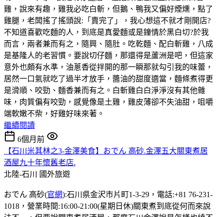
雞，說來有趣，雞我必吃白斬，但鵝、鴨我又偏好煙燻，點了
雞腿，老闆搖了搖頭說:「賣完了」，我心想這不就才剛開店?
不知道喜歡吃麵的人，到底是真愛麵或是鐘情於黑白切?於我
而言，兩者兼而有之，隨興、隨肚。吃乾麵、配白斬雞，八成
是基隆人的老習慣。要說切仔麵，那還得是蘆洲是吧，但這家
意外也頗有水準，油蔥香從拌開的那一瞬那就勾引我的味蕾，
居然一口氣就吃了過半才放手，醬油的甜度適當，麵條煮得更
是滑順、咬勁、麵香兼而有之。白斬雞白白淨淨沒有其他雜
味，肉質偏有咬勁，感覺像是土雞，雞皮薄卻不失油甜，咀嚼
端軟嫩不柴，好雞好味來著。
繼續閱讀
6個月前
【石川米其林之3-金澤美食】おでん 高砂.金澤五大關東煮居
酒屋九十年懷舊老店.
北陸-石川
國外旅遊
おでん 高砂(
官網
):石川県金沢市片町1-3-29，電話:+81 76-231-
1018，營業時間:16:00-21:00(星期日休)關東煮到底從何而來說