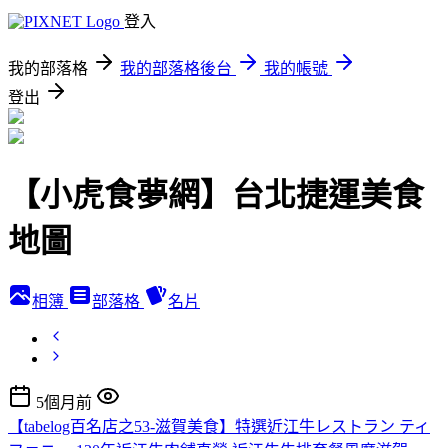
登入
我的部落格
我的部落格後台
我的帳號
登出
【小虎食夢網】台北捷運美食
地圖
相簿
部落格
名片
5個月前
【tabelog百名店之53-滋賀美食】特選近江牛レストラン ティ