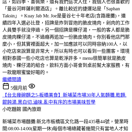
店，如四季、喜佩樂，還有我們這次入住，我個人也很喜歡的
「曼谷河畔薩利爾酒店」。離比較近的捷運站是「Saphan
Taksin」。Kuay Jab Mr. Joe是曼谷七十年老店(含路邊攤)，連
續四年入選必比登，招牌是炸到冒炮的脆皮燒肉，剁肉的工作
人員雙手就沒停過。另一個招牌是粿仔湯，一般的客人都是脆
皮燒肉粿仔湯，不過癮再追加一份脆皮燒肉。你別看他店門那
麼小，但其實裡面超大，加一加應該可以同時容納100人，以
小吃店來說算是非常大，所以有時也可以看到一些團客。環境
相對泰國一些小吃店也算是乾淨許多。menu很簡單就是脆皮
燒肉、粿仔湯的組合，飲料方面小哥會到桌前幫大家服務，有
一款龍眼蜜蠻好喝的。
繼續閱讀
5個月前
【台北幾碗麵之5-板橋美食】新埔菜市場30年人氣麵攤.乾麵.
餛飩湯.黑白切.滷味.亂中有序的市場美味哲學
小吃麵館
國內旅遊
新埔菜市場麵攤:新北市板橋區文化路一段435巷44號，營業時
間:08:00-14:00(星期一休)每個市場總藏著幾間只有當地人才知