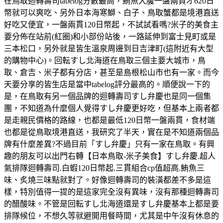
在鳥取迴轉壽司tabelog分數最高，鮪魚大腹一盤兩貫才620日
幣就可以爽吃、另外日本海寒鰤、白子、鳥取蟹都是境港直送
好吃又便宜，一盤兩貫120日幣起，不試試看嗎?米子的美食主
要分佈在站前(紅圈)和小部份站後，一路延伸到富士見町或是
三本松口，另外就是皆生溫泉周邊到日吉津町(這附近有大型
的購物中心)。回転すし北海道在鳥取三個主要大城市，鳥
取、倉吉、米子都有分店，甚至是島根松山市也有一家。而今
天要分享的皆生店是當中tabelog評分最高的。順便說一下的
是，在鳥取有另一個品牌的迴轉壽司すし弁慶也是同一個集
團，不知道為什麼個人覺得すし弁慶更好吃，但基本上兩者都
是走親民價格的路線，也都是最低120日幣一盤兩貫，食材端
也都是從鳥取境港直送，我研究了半天，實在是不知道兩個品
牌有什麼差異?不過目前「すし弁慶」只有一家在鳥取。有興
趣的朋友可以出門右轉【日本鳥取-米子美食】すし弁慶.超人
氣排隊迴轉壽司.白蝦120日幣起.三貫組合cp值超高.鮪魚三
味、炙燒三味點就對了。好像迴轉壽司的裝潢都差不多是這
樣，特別值得一提的是這家完全沒有異味，沒有那種迴轉壽司
的醋酸味。不管是回転すし北海道還是すし弁慶基本上都是要
排隊候位，不想久等就避開用餐時間，尤其是中午沒有休息的