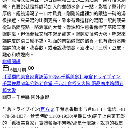
嘴，真要說就是拌麵時加入的煮麵水多了一點，影響了醬汁的
厚度。餛飩湯喝了一口才驚覺，剛剛乾麵裡加的跟這一碗的湯
很接近，只是湯的比例更高，雖來有趣這樣的湯配上餛飩硬是
從缺點變亮點，略濃厚的大骨、醬油和油蔥香像極了基隆某家
餛飩湯，但偏偏我又想不起是那家。餛飩皮薄略大張，吃起來
餛飩皮的滑口感不錯，裡面的肉餡微微的鹹香，也有幾分基隆
餛飩的火喉．我喜歡，或著說我懷念。滷味切了三樣，豆皮、
雞心和嘴邊肉。
繼續閱讀
6個月前
【孤獨的美食家實訪第102家-千葉美食】与倉ドライブイン.
千葉佐原50年公路老食堂.千元定食俗又大碗.絕品廣東燴麵五
郎大愛
關東－千葉縣
國外旅遊
与倉ドライブイン(
官方ig
):千葉県香取市与倉831-1，電話: +81
478-58-1837，營業時間:11:00-19:30(星期日休)跑了上百家五郎
的「孤獨美食家」實體餐廳不累嗎?那是什麼話，說真的我是