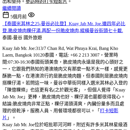
出和堅持。
參訪時的打卡短影片
。
繼續閱讀
5個月前
【泰國米其林之25-曼谷必比登】Kuay Jab Mr. Joe.連四年必比
登.脆皮燒肉粿仔湯.再配一份脆皮燒肉,縱橫曼谷街頭七十載.
泰國-曼谷
國外旅遊
Kuay Jab Mr. Joe:313/7 Chan Rd, Wat Phraya Krai, Bang Kho
Laem, Bangkok 10120泰國，電話: +66 2 213 3007，營業時
間:07:30-16:30泰國街頭美食，脆皮燒肉永遠是我的心頭好之
一，它跟我們熟知的港澳燒肉又有那麼一點不太一樣，感覺更
酥脆一點，在港澳流行的是脆皮燒肉麵，但泰國則是脆皮燒肉
搭粿仔湯。若問這一味，曼谷中華街同樣入選米其林必入登的
「陳億粿條」也這更有名(之於觀光客」，但個人覺得「Kuay
Jab Mr. Joe」更棒，脆皮燒肉也好、粿仔湯也罷都很得我心。
結論:脆皮燒肉非常正點，粿仔湯頭清爽，內臟份量多而且處
理的很乾淨，服務人員、用餐環境都很可以。「
打卡短影
片
」。
Kuay Jab Mr. Joe位於昭批耶河河畔，附近有許多米其林星級酒