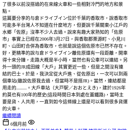
了很多以前沒搭過的在來線火車和一些相對冷門的地方和景
點。
這篇要分享的与倉ドライブイン位於千葉的香取市，說香取市
可能多半台灣人不知道在什麼地方，但要說千葉關東小江戶的
水鄉「佐原」沒準不少人去過。說來有趣大家熟知的「佐原
市」事實上已經在2006年3月27日，與香取郡栗源町、小見川
町、山田町合併為香取市，也就是說這個佐原市已然不存在。
好，更精準的說与倉ドライブイン離佐原還有一段距離，開車
得十來分鐘，走路大概是半小時，當然也有公車可以連結。另
外一頭的JR成田線「大戶」其實更近一些，但是之間沒有連
結的巴士。於是，我決定從大戶進、從佐原出，一次可以到兩
個車站(雖說佐原我去過，但當時不是搭JR)。當然，連結都是
用走的.........。大戶車站（大戸駅／おおとえき)，建於1926年
約莫也有100年的歷史(這段時間日本到處在蓋鐵路)，當時主
要是貨、人共用，一直到如今這條線上還是可以看到很多貨運
的火車。
繼續閱讀
6個月前