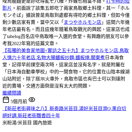
哩烏龍麵更是好吃得亂七八糟，炸雞也相當不錯。
打卡時的短
影片
。前面說了該集五郎吃了兩家鳥取鄉土料理，其一「ホル
モンそば」據說曾是鳥取到處都有得吃的鄉土料理，但如今僅
剩少數店家有賣，當中又以「
まつやホルモン店
」這間六年幾
年老店最有名，而且這幾年隨著鳥取觀光的興起，這家店也成
了tabelog百名店中鳥取唯一入選的食堂。有興趣的朋友可以參
考我2022年寫的這篇文章。
【孤獨的美食家地圖+實訪之五十九】まつやホルモン店.鳥取
人情六十年老店.名物大腸鐵板炒麵.鐵板燒.關東煮
日本海食
堂，記得早前撲空兩次時，這家店並沒有名字，就是附屬在
「日本海自動車學校」中的一間食物。它的位置在山陰本線湖
山站附近，除了搭JR火車外，鳥取市區也有巴士可以到達附
近的賣場，交通方面倒是沒有太大的問題。
繼續閱讀
5個月前
【新莊老街尋味之八】新泰路米苔目.湯好米苔目滑Q.黑白切
絕好調.新莊老街飄香四十年
米粉湯/米苔目
國內旅遊