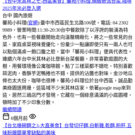
【台中米其林之七-西區美食】馨苑小料理.精緻新派台菜.咖啡
2025年米必登入選
台中
國內旅遊
馨苑小料理(
官網
):臺中市西區民生北路106號，電話: 04 2302
9989，營業時間:11:30-20:30
台中餐飲除了以浮誇的裝潢為特
色外，也有一些餐廳開始走向溫罄精緻化，將之一些常見的台
菜、家庭桌菜視味覺優化，份量少一點讓即使只有一兩人也可
以點個滿桌一飽口腹之慾，當中「馨苑小料理」便具代表性。
連續六年台中米其林必比登新台菜餐廳，非常喜歡庭園的大
樹，用餐環境像公寓咖啡館。點了三樣菜都不錯吃，特別喜歡
蒜泥肉，香酥芋泥鴨捲也不錯，提供的沾醬也對味，金沙地瓜
條也太大份，咖啡也很棒。
馨苑小料理位於台中西區，誠品勤
美綠園道周邊，這區域不少米其林店家。依著google map來到
這，居然三過店門才發現，它藏在一個綠意滿滿的小庭園裡，
頓時加了不少印象分數。
繼續閱讀
6個月前
【台北幾碗麵之3-大直美食】台發切仔麵.白斬雞.乾麵.粉肝.五
味粉腸簡單零缺點的美味