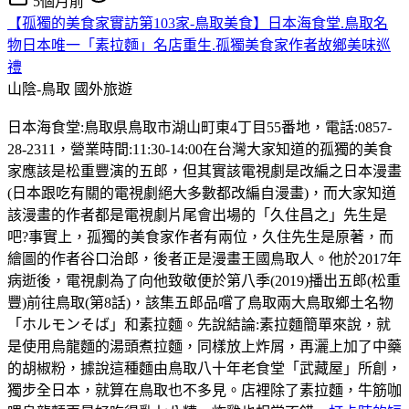
5個月前
【孤獨的美食家實訪第103家-鳥取美食】日本海食堂.鳥取名
物日本唯一「素拉麵」名店重生.孤獨美食家作者故鄉美味巡
禮
山陰-鳥取
國外旅遊
日本海食堂:鳥取県鳥取市湖山町東4丁目55番地，電話:0857-
28-2311，營業時間:11:30-14:00在台灣大家知道的孤獨的美食
家應該是松重豐演的五郎，但其實該電視劇是改編之日本漫畫
(日本跟吃有關的電視劇絕大多數都改編自漫畫)，而大家知道
該漫畫的作者都是電視劇片尾會出場的「久住昌之」先生是
吧?事實上，孤獨的美食家作者有兩位，久住先生是原著，而
繪圖的作者谷口治郎，後者正是漫畫王國鳥取人。他於2017年
病逝後，電視劇為了向他致敬便於第八季(2019)播出五郎(松重
豐)前往鳥取(第8話)，該集五郎品嚐了鳥取兩大鳥取鄉土名物
「ホルモンそば」和素拉麵。先說結論:素拉麵簡單來說，就
是使用烏龍麵的湯頭煮拉麵，同樣放上炸屑，再灑上加了中藥
的胡椒粉，據說這種麵由鳥取八十年老食堂「武藏屋」所創，
獨步全日本，就算在鳥取也不多見。店裡除了素拉麵，牛筋咖