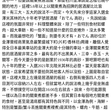
法不一，但要說關東煮居酒屋，那麼石川金澤說是怎樣也繞不
開的地方，這裡5.6年以上以關東煮為招牌的居酒屋比比皆
是，有三大、五大的說法不一而定。今天先來分享這家入選金
澤米其林的九十年老字號居酒屋「おでん 高砂」。先說結論:
店裡的氛圍非常好。料理整體來說，除了一些特別食材如螺
肉、超大車麩、和一些不知道是什麼的豆皮捲外，沒太多驚
喜，而我最想吃的「蟹面」則要冬天才有。おでん 高砂位於
金澤曾經商業氣息最繁盛城下町(片町/香林坊)周邊，離個人覺
得全日本最美車站的金澤大約是十分鐘的車站。金澤關東煮型
態的居酒屋非常之多，最有名的不出黑美人、三幸、赤玉、大
關等，而今天要分享的是創業於1936年的高砂，算吧算吧也有
九十年的歷史。入選2021年北陸米其林比必登。當天是客滿的
狀態，店家希望我不要拍到其他客人所以沒拍，上圖是取自官
網。店裡大致上左邊是居酒屋的板前，右側有幾張四人方桌，
目測可以容納25人左右，但就當地人的說法晚上幾乎是坐無虛
席，不想撲空可以在開店16:00左右就去。說來，你可能跟我
一樣以為日本的關東煮都差不多，但其實日本每個地方關東煮
的食材，甚至是湯底都有其特色與不同，以金澤為例，海鮮，
特別是蟹面(蟹斗丟進關東煮裡煮)是其特色，螺肉、牛筋、超