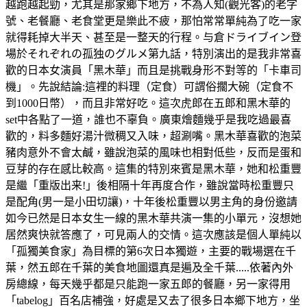
越跑越起勁，尤其是那家鄉下地方，不為人知(觀光客)的老字
號、老餐廳、老食堂更是樂此不疲，那怕常常單純為了吃一家
就得耗掉大半天、甚至是一整天的行程。与倉ドライブイン登
場於それぞれの孤独のグルメ第九話，特別演出的是我非常喜
歡的日本女演員「黑木華」而且是挑戰身形不對等的「卡車司
機」。先說結論:這裡的料理（定食）可謂俗擱大碗（定食不
到1000日幣），而且非常好吃。這次虎郎在五郎和黑木華的
set中各點了一道，誰也不辜負。廣東燴麵幾乎是我吃過最喜
歡的，料多麵好湯汁微稠又入味，超涮嘴。黑木華喜歡的泡菜
豬肉意外不會太鹹，雖說泡菜的風味也相對低些，反而是蛋和
豆芽的存在感比較高。這集的特別來賓是黑木華，她和松重豐
是繼「重版出来!」後相隔十年再度合作，雖說當時松重豐只
是配角(男一是小田切讓)，十年後松重豐以男主角的身份邀請
如今已然是日本女生一線的黑木華共演一集的小單元，沒想她
居然爽快就答應了，可見兩人的交情。這次應該是個人單純以
「孤獨美食家」為目標的第6次日本獨遊，主要的戰場選在千
葉，然五郎在千葉的美食地圖還真是遍及全千葉.....依著內外
房總線，每天幾乎都是只能跑一家五郎的餐廳，另一家得用
「tabelog」百名店補強，好處是又去了很多日本鄉下地方，坐