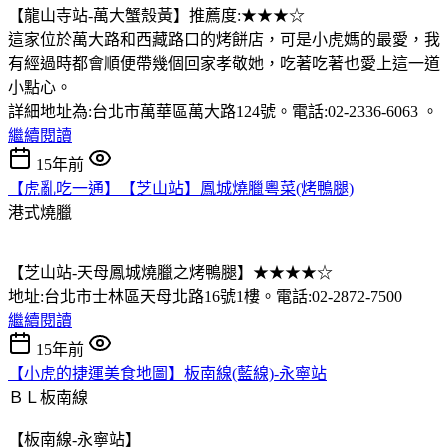
【龍山寺站-萬大蟹殼黃】推薦度:★★★☆
這家位於萬大路和西藏路口的烤餅店，可是小虎媽的最愛，我
有經過時都會順便帶幾個回家孝敬她，吃著吃著也愛上這一道
小點心。
詳細地址為:台北市萬華區萬大路124號。電話:02-2336-6063 。
繼續閱讀
15年前
【虎亂吃一通】【芝山站】鳳城燒臘粵菜(烤鴨腿)
港式燒臘
【芝山站-天母鳳城燒臘之烤鴨腿】★★★★☆
地址:台北市士林區天母北路16號1樓。電話:02-2872-7500
繼續閱讀
15年前
【小虎的捷運美食地圖】板南線(藍線)-永寧站
ＢＬ板南線
【板南線-永寧站】