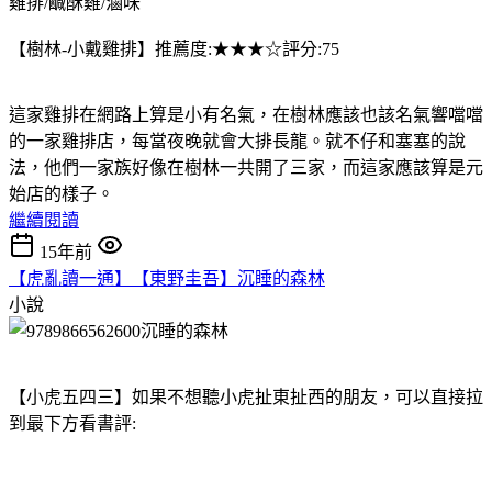
雞排/鹹酥雞/滷味
【樹林-小戴雞排】推薦度:★★★☆評分:75
這家雞排在網路上算是小有名氣，在樹林應該也該名氣響噹噹
的一家雞排店，每當夜晚就會大排長龍。就不仔和塞塞的說
法，他們一家族好像在樹林一共開了三家，而這家應該算是元
始店的樣子。
繼續閱讀
15年前
【虎亂讀一通】【東野圭吾】沉睡的森林
小說
【小虎五四三】如果不想聽小虎扯東扯西的朋友，可以直接拉
到最下方看書評: