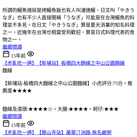
所謂的鰻魚燒就是烤鰻魚飯也有人叫浦燒鰻，日文叫「やきう
なぎ」也有不少人直接簡稱「うなぎ」可能是在台灣鰻魚的料
理並不多見。在日文「やきうなぎ」算是夏天消暑的知名料理
之一，近幾年在台灣也相當受到歡迎，算是日式料理代表的食
物之一。
繼續閱讀
15年前
【虎亂吃一通】【新埔站】板橋四大麵線之中山公園麵線
麵線
【新埔站-板橋四大麵線之中山公園麵線】小虎評分:75分。推
薦度★★★★
麵線及湯頭:★★★★☆。大腸:★★★★。蚵仔:★★★
繼續閱讀
15年前
【虎亂吃一通】【龍山寺站】萬華汀洲路-無名鹼粥