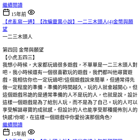
繼續閱讀
15年前
【虎亂寫一通】【改編靈異小說】一二三木頭人(4)金幣與願
望
一二三木頭人
第四回 金幣與願望
【小虎五四三】
我想小時候，大家都玩過很多遊戲，不單單是一二三木頭人對
吧，我小時候還有一個很喜歡玩的遊戲，我們都叫他尋寶遊
戲，我相信你也一定玩過吧?這個遊戲說來簡單，但通常得先
做一定程度的準備，準備的時間越久，玩的人就會越開心。但
這個遊戲吊詭的是通常準備的人不是玩的人，也就是說，設計
這樣一個遊戲是為了給別人玩，而不是為了自己。玩的人可以
享受解謎尋寶的成就感，但設計的人也能享受那種擺佈別人的
快感?你呢，在這樣一個遊戲中你愛扮演那個角色?
繼續閱讀
15年前