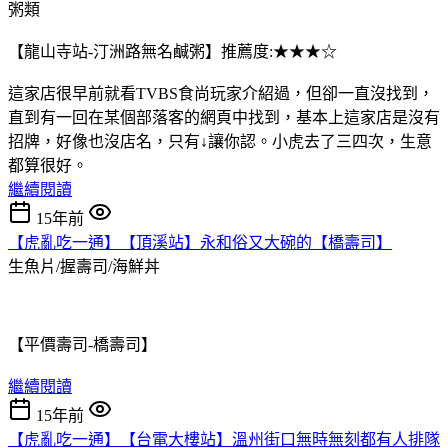
粥類
【龍山寺站-汀洲路無名鹹粥】推薦度:★★★☆
這家店很早前就看TVBS食尚玩家介紹過，但卻一直沒找到，
直到有一回在某個部落客的網頁中找到，基本上這家店是沒有
招牌，好像也沒店名，只有↓讓你認。小虎去了三四次，生意
都算很好。
繼續閱讀
15年前
【虎亂吃一通】【頂溪站】永和俗又大碗的【橋壽司】
生魚片/握壽司/海鮮丼
【平價壽司-橋壽司】
繼續閱讀
15年前
【虎亂吃一通】【台電大樓站】溫州街口無時無刻都有人排隊