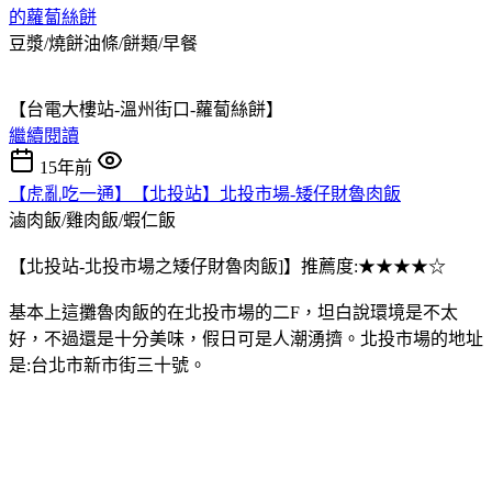
的蘿蔔絲餅
豆漿/燒餅油條/餅類/早餐
【台電大樓站-溫州街口-蘿蔔絲餅】
繼續閱讀
15年前
【虎亂吃一通】【北投站】北投市場-矮仔財魯肉飯
滷肉飯/雞肉飯/蝦仁飯
【北投站-北投市場之矮仔財魯肉飯]】推薦度:★★★★☆
基本上這攤魯肉飯的在北投市場的二F，坦白說環境是不太
好，不過還是十分美味，假日可是人潮湧擠。北投市場的地址
是:台北市新市街三十號。