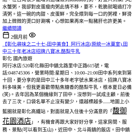
水蟹粥，我卻對皮蛋瘦肉粥此情不移，要不，乾脆就喝過打冷
清粥。這一碗的肉甜、皮蛋鮮，完全煨到每一口的粥裡，鮮滑
加上微微的燙口好涮嘴，心想如果再來一點豬肝也許更美。
繼續閱讀
2個月前
【彰化尋味之二十七-田中美食】阿行冰店(原統一冰菓室).田
中三十年老冰店招牌八寶冰.酪梨牛乳
彰化
國內旅遊
阿行冰店:520彰化縣田中鎮北路里中正路615號，電
話:048745306，營業時間:星期日、10:00–21:00田中系列來到第
十回，要分享的是田中三十多年老字號水果冰店，招牌八寶冰
料多味美，但我更喜歡帶點焦糖香的酪梨牛乳，根本夏日必備
(笑)。去年因為某個機緣到了田中，沒想到一試成主顧，前後
去了三次，口袋名單不止沒有變少，還越標越多......地圖上小
馥御
藍圈就是彰化高鐵站，對面就是入住後十分滿意的「
花園酒店
」，有機會再跟大家好好分享，這家房間、服
務、景點(可以看到玉山)，近田中、北斗兩鎮的飯店。田中鎮