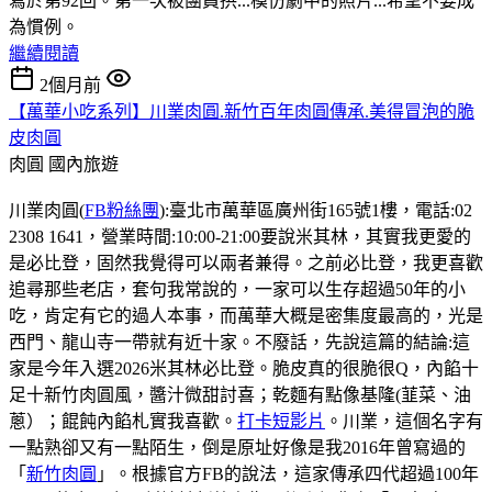
寫於第92回。第一次被團員拱...模仿劇中的照片...希望不要成
為慣例。
繼續閱讀
2個月前
【萬華小吃系列】川業肉圓.新竹百年肉圓傳承.美得冒泡的脆
皮肉圓
肉圓
國內旅遊
川業肉圓(
FB粉絲團
):臺北市萬華區廣州街165號1樓，電話:02
2308 1641，營業時間:10:00-21:00要說米其林，其實我更愛的
是必比登，固然我覺得可以兩者兼得。之前必比登，我更喜歡
追尋那些老店，套句我常說的，一家可以生存超過50年的小
吃，肯定有它的過人本事，而萬華大概是密集度最高的，光是
西門、龍山寺一帶就有近十家。不廢話，先說這篇的結論:這
家是今年入選2026米其林必比登。脆皮真的很脆很Q，內餡十
足十新竹肉圓風，醬汁微甜討喜；乾麵有點像基隆(韮菜、油
蔥）；餛飩內餡札實我喜歡。
打卡短影片
。川業，這個名字有
一點熟卻又有一點陌生，倒是原址好像是我2016年曾寫過的
「
新竹肉圓
」。根據官方FB的說法，這家傳承四代超過100年