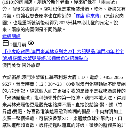
(1910)的肉圓店，創始於新竹老街，後來好像在「兩喜號」
旁，而後又搬到這。店裡也像是重新裝潢過，乾淨、舒適又有
冷氣，倒讓我想去原本也在附近的「
露店 蘇來傳
」(原蘇家肉
圓)，也是重新裝潢後就得到2025米其林必比登的肯定。說
來，兩家的肉圓倒是不同路數。
繼續閱讀
2個月前
【小虎吃貨團-澳門米其林系列之23】六記粥品.澳門80年老字
號.蝦籽麵.水蟹粥雙絕.米通鯪魚球招牌點心
澳門美食
國外旅遊
六記粥品:澳門沙梨頭仁慕巷利源大廈 1-D，電話：+853 2855-
9627，營業時間：12：30～23：00要說澳門粥與麵繞不開雙絕
的六記粥記，純就個人而言更吸引我的是幾乎是我吃過最棒的
「米通鯪魚球」堪稱麵粥外的第一招牌，澳門本地人吃，得到
米其林光環後更是觀光客絡繹不絕。直接說結論:粥、麵（竹
昇麵)雙絕，好喜歡港澳這種熬到軟糊的粥品，牛肉鮮滑加上
皮蛋一整個過癮，可惜沒香菜XD，米通鯪魚球外酥內Q，口
感味道都超喜歡，蝦籽撈麵味道真的好蝦，微脆的麵體煮的非