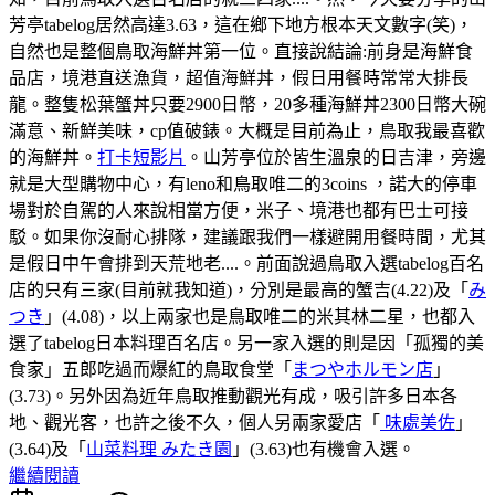
芳亭tabelog居然高達3.63，這在鄉下地方根本天文數字(笑)，
自然也是整個鳥取海鮮丼第一位。直接說結論:前身是海鮮食
品店，境港直送漁貨，超值海鮮丼，假日用餐時常常大排長
龍。整隻松葉蟹丼只要2900日幣，20多種海鮮丼2300日幣大碗
滿意、新鮮美味，cp值破錶。大概是目前為止，鳥取我最喜歡
的海鮮丼。
打卡短影片
。山芳亭位於皆生溫泉的日吉津，旁邊
就是大型購物中心，有leno和鳥取唯二的3coins ，諾大的停車
場對於自駕的人來說相當方便，米子、境港也都有巴士可接
駁。如果你沒耐心排隊，建議跟我們一樣避開用餐時間，尤其
是假日中午會排到天荒地老....。前面說過鳥取入選tabelog百名
店的只有三家(目前就我知道)，分別是最高的蟹吉(4.22)及「
み
つき
」(4.08)，以上兩家也是鳥取唯二的米其林二星，也都入
選了tabelog日本料理百名店。另一家入選的則是因「孤獨的美
食家」五郎吃過而爆紅的鳥取食堂「
まつやホルモン店
」
(3.73)。另外因為近年鳥取推動觀光有成，吸引許多日本各
地、觀光客，也許之後不久，個人另兩家愛店「
味處美佐
」
(3.64)及「
山菜料理 みたき園
」(3.63)也有機會入選。
繼續閱讀