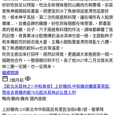
好好吃就足以拜服，吃出全新視味覺的山豬肉也夠驚嘆，前菜
章魚神展開超有畫面，把便宜的沙丁魚做得這麼漂亮這麼好
吃，根本神乎其技，第二次的兩道熊料理，讓在場所有人點頭
連連…，自養品牌的雞腿，好吃到每個都在啃骨頭..，那畫面
真的很有趣，白子、穴子兩道魚料理的作法、調味都顛覆了我
的記憶，奇異果冰沙配煙燻奶油冰淇淋也是一絕，主甜點柿子
和多種起司的組合我大愛，五種小甜點寶盒漂亮得亂七八糟，
點了無酒精的飲料set也非常滿意。
吃完主廚出來打招呼，居然記得我，更邀請大家進廚房一個一
個跟他合作，一整個親切到不行。為了他2027年二月北陸米其
林二團一定開，也一定再來。
繼續閱讀
2個月前
【新北米其林之7-中和美食】上好雞肉.中和雞肉攤異軍突起.
帶皮去骨雞肉飯70元起米其林必比登入列
鴨肉/鵝肉/雞肉
國內旅遊
上好雞肉:235新北市中和區民有里民治街8巷1號，營業時