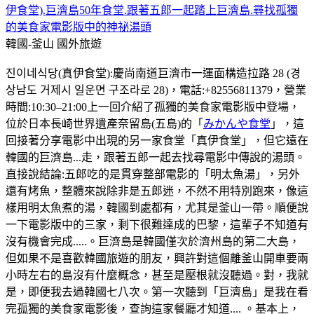
伊食堂).巨濟島50年食堂.跟著五郎一起踏上巨濟島.尋找孤獨
的美食家電影版中的神祕湯頭
韓國-釜山
國外旅遊
진이네식당(真伊食堂):慶尚南道巨濟市一運面構造拉路 28 (경
상남도 거제시 일운면 구조라로 28)，電話:+82556811379，營業
時間:10:30–21:00上一回介紹了孤獨的美食家電影版中登場，
位於日本長崎世界遺產奈留島(五島)的「
みかんや食堂
」，這
回接著分享電影中出現的另一家食堂「真伊食堂」，但它遠在
韓國的巨濟島...走，跟著五郎一起去找尋電影中傳說的湯頭。
直接說結論:五郎吃的是貫穿整部電影的「明太魚湯」，另外
還有烤魚，整體來說除非是五郎迷，不然不用特別跑來，像這
樣用明太魚煮的湯，韓國到處都有，尤其是釜山一帶。順便說
一下電影版中的三家，剩下很難達成的巴黎，這輩子不知道有
沒有機會完成.....。巨濟島是韓國僅次於濟州島的第二大島，
但如果不是喜歡韓國旅遊的朋友，興許對這個離釜山開車要兩
小時左右的島沒有什麼概念，甚至是壓根就沒聽過。對，我就
是，即便我去過韓國七八次。第一次聽到「巨濟島」是我在看
完孤獨的美食家電影後，查詢這家餐廳才知道.... 。基本上，