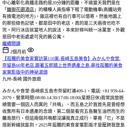
中心離彰化高鐵走路約是20分鐘的距離，不過當天我們是在
「
馥御花園酒店
」的櫃檯人員指導下租了電動機車(高鐵站旁
有換電池的地方)，飯店裡也有自行車可以借寄。然後地圖上
的那些綠色記號，都是田中的老店，真的是三天兩夜也吃不
完。
阿行冰店就當地人的說法，本來好條叫統一冰菓室，外觀
是田中老街處處可見的舊公寓。
繼續閱讀
2個月前
【孤獨的美食家實訪第110家-長崎五島美食】みかんや食堂.
奈留島60年老店.跟著五郎踏上世界遺產之島.尋找孤獨的美食
家電影版中的神祕湯頭
九州-長崎
國外旅遊
みかんや食堂:長崎県五島市奈留町浦409-1，電話: +81 959-64-
2079，營業時間:08:00-14:30/17:00-18:00(星期日休)我常說旅遊
總需要一個因人而異的「共鳴」，而五島之於我首先是曾經想
收集所有日本遺產的念頭，第二個是看完五島醫生油然而生的
離島旅行，但這兩個共鳴都沒讓我真正成行，畢竟「它」不是
搭新幹線就能到。2025年孤獨的美食家電影版才是壓跨我登島