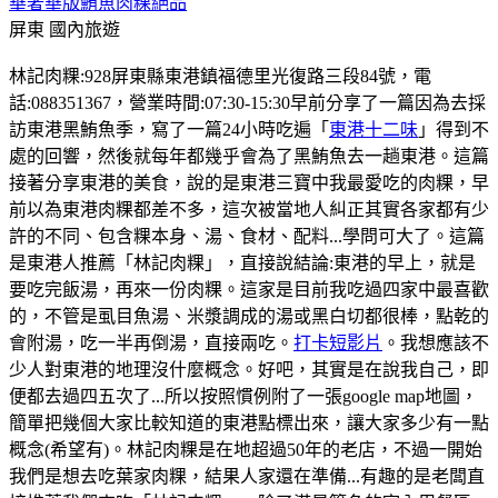
華奢華版鮪魚肉粿絕品
屏東
國內旅遊
林記肉粿:928屏東縣東港鎮福德里光復路三段84號，電
話:088351367，營業時間:07:30-15:30早前分享了一篇因為去採
訪東港黑鮪魚季，寫了一篇24小時吃遍「
東港十二味
」得到不
處的回響，然後就每年都幾乎會為了黑鮪魚去一趟東港。這篇
接著分享東港的美食，說的是東港三寶中我最愛吃的肉粿，早
前以為東港肉粿都差不多，這次被當地人糾正其實各家都有少
許的不同、包含粿本身、湯、食材、配料...學問可大了。這篇
是東港人推薦「林記肉粿」，直接說結論:東港的早上，就是
要吃完飯湯，再來一份肉粿。這家是目前我吃過四家中最喜歡
的，不管是虱目魚湯、米漿調成的湯或黑白切都很棒，點乾的
會附湯，吃一半再倒湯，直接兩吃。
打卡短影片
。我想應該不
少人對東港的地理沒什麼概念。好吧，其實是在說我自己，即
便都去過四五次了...所以按照慣例附了一張google map地圖，
簡單把幾個大家比較知道的東港點標出來，讓大家多少有一點
概念(希望有)。林記肉粿是在地超過50年的老店，不過一開始
我們是想去吃葉家肉粿，結果人家還在準備...有趣的是老闆直