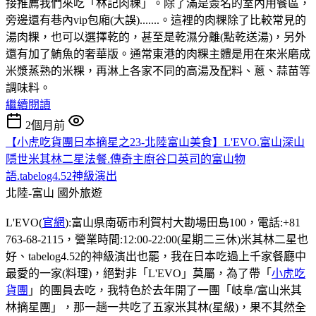
接推薦我們來吃「林記肉粿」。除了滿是簽名的室內用餐區，
旁邊還有巷內vip包廂(大誤).......。這裡的肉粿除了比較常見的
湯肉粿，也可以選擇乾的，甚至是乾濕分離(點乾送湯)，另外
還有加了鮪魚的奢華版。通常東港的肉粿主體是用在來米磨成
米漿蒸熟的米粿，再淋上各家不同的高湯及配料、蔥、蒜苗等
調味料。
繼續閱讀
2個月前
【小虎吃貨團日本摘星之23-北陸富山美食】L'EVO.富山深山
隱世米其林二星法餐.傳奇主廚谷口英司的富山物
語.tabelog4.52神級演出
北陸-富山
國外旅遊
L'EVO(
官網
):富山県南砺市利賀村大勘場田島100，電話:+81
763-68-2115，營業時間:12:00-22:00(星期二三休)米其林二星也
好、tabelog4.52的神級演出也罷，我在日本吃過上千家餐廳中
最愛的一家(料理)，絕對非「L'EVO」莫屬，為了帶「
小虎吃
貨團
」的團員去吃，我特色於去年開了一團「岐阜/富山米其
林摘星團」，那一趟一共吃了五家米其林(星級)，果不其然全