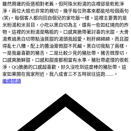
雖然周邊的街道相對老舊，但阿珠米粉湯的店裡卻是乾乾淨
淨，兩位大姐也非常的親切，幾乎每位熟客來都能哈啦個兩句
(笑)。每個客人都向回自個兒的家吃飯一樣。這裡主要賣的是
米粉湯和米苔目，小吃以黑白切為主，還有一些如紅燒肉的炸
物。這裡的米粉湯是略粗的，口感爽脆帶著討喜的米甜，大骨
湯煮過黑白切帶點油質甜的湯頭我超愛。粉肝綿綿綿，而且甜
得亂七八糟，配上的醬油膏微甜不死鹹。黑白切我點了兩樣，
一是我最喜歡的豬舌，二是比較少見的豬肚帶。豬舌微厚切，
口感爽脆鮮甜，口感和甜度都相當有水準，豬肚帶處理的很乾
淨，QQ脆脆的口感超喜歡，好久沒吃到這麼棒的豬肚帶。這
家如果開在我家附近，我八成會三不五時就往這跑.......。
繼續閱讀