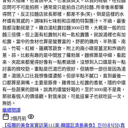
會有人指運，他會說中文、也會說英文。以我的經驗，在拉麵
店問可不可能拍照，通常是只能拍自己的拉麵..所幸後來都懶
得問了，反正拉麵店就長那樣，都差不多(笑)，倒是這樣的水
杯還有質感的。調味料七味粉和店裡的特製醬汁。不過，最後
我都沒動就是了。雞白湯松露拉麵3000日幣，大概是一般的拉
麵三倍價，但上面有松露刨片和一匙松露醬，就說湯裡也有加
松露，當中的食材也算是蠻豐富的，舒肥的雞肉、半熟蛋、南
瓜、竹筍、紅椒、蓮耦等蔬食，附上的兩小碟是薑泥和炸過的
蔥、蒜。比較有趣的是中間放了蘿勃葉。麵條算是中細，看起
來、夾起來都覺得好像有一點煮過頭，沒想到入口還是有一點
討喜的微咬勁，重點是巴湯巴的很好，但猜想一部份是因為湯
濃。湯頭入口比我想像還濃郁，但卻半點不膩口，直到最後一
口都算是涮嘴，主要是豚骨、雞骨加上松露的香氣，隱約中還
有一些蔬果的甜味，說真的還蠻好喝的。至於3000是不是貴，
那就看個人的價值觀。對我來說，可能這輩子也就吃這一次，
無妨。
繼續閱讀
2個月前
【孤獨的美食家實訪第111家-韓國巨濟島美食】진이네식당(真