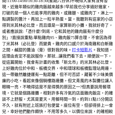
間:11:00-14:00/16:30-18:30(星期六日休)不曉得大家有沒有發
現，近幾年類似的雞肉飯越來越多?早前我也分享過好幾家，
打破的是一個人也能享用的雞肉，或雞腿、或雞肉丁，淋上一
點調製的醬汁，再加上一粒半熟蛋。當，我聽到有這家的小店
得到米其林必比登，而且還是一家算新的小攤，我就好奇了，
或者應該說:「憑什麼?到底，它和其他的雞肉飯有什麼分
別」?直接說重點:單點雞肉95、雞肉飯75算合理，不會因為得
了米其林（必比登）而變貴。雞肉的口感介於海南雞和白斬雞
之間，鹹甜的醬油（膏）很對我的味。
打卡短影片
。我知道，
這理由肯定不能說服你，那就...讓我們看下去。順便說一下，
從這篇開始，我會有計畫的收集「新北市」的米其林必比登。
上好雞肉位於中和、板橋交界，中和環球和板橋監理站周邊，
這一帶雖然離捷運有一點距離，但不可否認，藏著不少味美價
廉的小吃。看起來像個騎樓路邊攤，但文青風的木製攤位讓人
眼睛一亮，不曉得這是不是得獎的原因之一?但真要說用餐環
境，它就是個路邊攤，相對許多有冷氣的店面雞肉飯店，的確
談不上舒服，尤其是夏天。用餐時間一到，約到11點15分開店
不久，就有附近上班族打包便當。座位有空，但卻得排上一會
兒，幸好他們動作頗快，不用等多久。以價位來說，的確相較