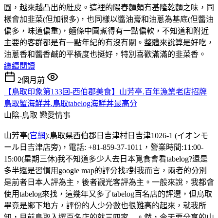
圓，越來越凸出的肚皮。這裡的陽春麵頗有基隆乾麵之味，同
樣會加韭菜(但加很多)，也同樣以醬油膏和油蔥為基底(但醬油
偏多，味道偏重)，麵條中圓煮得有一點偏軟，不知道和附近
主要的客群都是有一點年紀的有沒有關。整體來說算是好吃，
油蔥香和醬香鹹的平橫度也挺好，特別喜歡滿滿的韭菜香。
繼續閱讀
2個月前
【鳥取印象第133回-西伯郡美食】山芳亭.百年漁業老店招牌
鳥取蟹海鮮丼.鳥取tabelog海鮮丼最高分
山陰-鳥取
戀愛情事
山芳亭(
官網
):鳥取県西伯郡日吉津村日吉津1026-1 (イオンモ
ール日吉津店旁)，電話: +81-859-37-1011，營業時間:11:00-
15:00(星期三休)我不知道多少人去日本覓食會看tabelog?還是
多半還是習慣用google map的評分找?對我而言，兩者的分別
是前者日本人評為主，後者觀光客評為主。一般來說，我都會
使用tabelog來找，這幾年又多了tabelog百名店的評選，但鳥取
畢竟是鄉下地方，評份的人少分數也很難高的起來，就我所
知，目前鳥取入選百名店的就三四家....。然，今天要分享的山