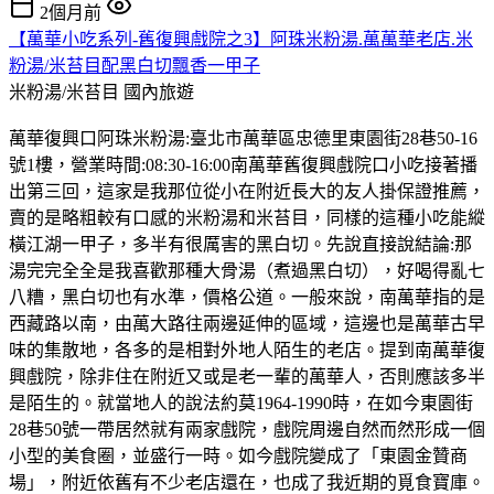
2個月前
【萬華小吃系列-舊復興戲院之3】阿珠米粉湯.萬萬華老店.米
粉湯/米苔目配黑白切飄香一甲子
米粉湯/米苔目
國內旅遊
萬華復興口阿珠米粉湯:臺北市萬華區忠德里東園街28巷50-16
號1樓，營業時間:08:30-16:00南萬華舊復興戲院口小吃接著播
出第三回，這家是我那位從小在附近長大的友人掛保證推薦，
賣的是略粗較有口感的米粉湯和米苔目，同樣的這種小吃能縱
橫江湖一甲子，多半有很厲害的黑白切。先說直接說結論:那
湯完完全全是我喜歡那種大骨湯（煮過黑白切），好喝得亂七
八糟，黑白切也有水準，價格公道。一般來說，南萬華指的是
西藏路以南，由萬大路往兩邊延伸的區域，這邊也是萬華古早
味的集散地，各多的是相對外地人陌生的老店。提到南萬華復
興戲院，除非住在附近又或是老一輩的萬華人，否則應該多半
是陌生的。就當地人的說法約莫1964-1990時，在如今東園街
28巷50號一帶居然就有兩家戲院，戲院周邊自然而然形成一個
小型的美食圈，並盛行一時。如今戲院變成了「東園金贊商
場」，附近依舊有不少老店還在，也成了我近期的覓食寶庫。