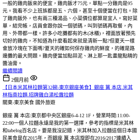
一般的雞肉飯來的便宜，雞肉飯才75元，單點一分雞肉是95
元。我看不少上班族都是五、六個，甚至十個便當在打包。除
了雞肉飯外，也有兩三種湯品、小菜價位都算是宜人。寫好菜
單，結完帳，店員會跟你說一個號碼，叫到號碼再取餐，內
用、外帶都一樣。許多小吃攤都有的木(冰櫃)，裡面放著預先
切好的雞肉，不知道為什麼看起來就是清新一點?但夏天一樣
會放冷塊在下面嗎?夏天的確如何保存雞肉的鮮度，的確是路
邊攤的最大問題。雞肉便當加點蒜泥、淋上那一匙畫龍點睛的
醬油膏。
繼續閱讀
2個月前
【日本米其林拉麵第32碗-東京銀座美食】銀座 篝 本店.米其
林指南拉麵.招牌雞白湯松露拉麵
關東-東京美食
國外旅遊
銀座 篝 本店:東京都中央区銀座6-4-12 1F，營業時間:11:00-
22:00一個人拉麵永遠是我的第一選擇，參考的指標是米其林
和tabelog百名店。要是我沒記錯，米其林加入拉麵這個日本國
民美食是在2015年，而銀座 篝 本店旋即在2016/2017連續入