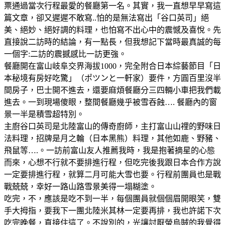
票通過當次行程最愛的餐廳第一名。其實，我一直想早早寫這
篇文章，卻又遲遲不敢寫..怕的是無法寫出「谷口英司」絕
美、絕妙、絕好調的料理，也怕寫不出心中的震憾及喜悅。先
直接說二訪時的結論，有一點長，但我想記下當時最真誠的每
一個字:二訪的震撼感比一訪更強。
餐廳開在富山岐阜交界海拔1000，完全附合日本綜藝節目「日
本秘境有房好吃驚」（ポツンと一軒家）要件，方圓百里沒半
間房子，巴士開不進去，還要麻煩餐廳分三四輛小車把我們載
進去。一到現場傻眼，整間餐廳幾乎被雪吞蝕…. 餐廳內的窗
景一半是積雪超特別。
主廚谷口英司是北陸富山的傳奇廚師，主打富山山𥚃的野味日
法料理，招牌是月之輪（日本黑熊）料理，其他如鹿、野豬、
飛鼠等….。一訪前富山友人推薦我時，我是抱著摘星的心態
而來，心想不行就不要排進行程，但吃完後我跟日本合作方說
一定要排進行程，就算二月可能大雪也要。行程前團員也是戰
戰兢兢，幸好一路山路雪景美得一塌糊塗。
吃完，不，應該是吃不到一半，每個團員就個個眉開眼笑，雙
手大拇指，要我下一團北陸米其林一定要再排，我也許諾下次
吃完晚餐，直接住這了。不說別的，光讓討厭螢烏賊的我覺得