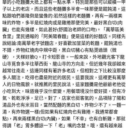
華的小吃麵攤大抵上都有一點水準，特別是那些可以縱橫一甲
子以上的老店，而且這些老麵攤多半會一味那便是餛飩湯，這
點跟咱們基隆倒是蠻像的:若然這樣的老麵攤，再有一兩樣美
味的炸物，多半是紅燒肉或是雞捲那便完美，最好黑白切(肉
臟」也能有幾樣，如此甚好(舒國治老師的口吻)。「萬華區美
食里」里民通報的「阿美陽春麵」便是這樣的好麵店。同樣先
說結論:南萬華老字號麵店，好喜歡加韮菜的乾麵，餛飩湯也
不錯，炸物紅燒肉中規中距，黑白切豬心有點燙過頭（微
硬），天梯好脆Q。打卡短影音。一般來說，外地觀光客下龍
山寺覓食多半往華西街、龍山寺的方向走，但近幾年我卻越來
越常往南走，這邊同樣有著許多老店，但相對之下比較沒那麼
多人關注，吃得也盡是附近的居民。這要我說，這裡更有萬華
人的日物風貌。就推薦的里民說法，這家麵攤是他爺爺老他從
小吃到大，味道幾乎沒什麼變。用餐環境沒什麼好提，但有冷
氣、乾乾淨淨，足已。對了，店家也挺客氣的。品項除了陽和
湯品外也有米苔目，當然配麵的黑白切、炸物少不了。一麵一
湯，有炸物選一樣(但如果有紅燒肉也有雞捲，我通常都會
點)，再來兩樣黑白切(內臟)，如果「不幸」也有白斬雞，那就
得請「老」胃多體諒一下「 老」嘴的念婪。哦，還有越來越