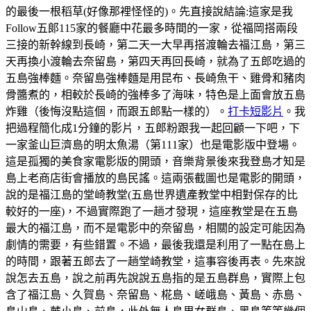
的最後一根稻草(好像那裡怪怪的)。先直接說結論:這家是我
Follow五郞115家的餐廳中花最多時間的一家，從福岡搭兩段
三接的新幹線到長崎，第二天一大早再搭渡輪去福江島，第三
天再換小渡輪去奈留島，第四天再回長崎，就為了五郎吃過的
五島強棒麵。奈留島強棒麵是用昆布、長崎魚干、雞骨和豬肉
骨醬煮的，相較於長崎的強棒多了海味，特色是上面會放五島
炸雞（後悔沒點這個，而跟五郎點一樣的）。
打卡短影片
。我
把過程簡化成1分鐘的影片，五郎粉跟我一起回顧一下吧，下
一家釜山巨濟島的明太魚湯（第111家）也是電影版中登場。
這是孤獨的美食家電影版的開頭，音樂背景後來我登島才知是
島上老商店街會播放的島民謠。這兩張截圖也是電影的開頭，
說的是福江島的堂崎教堂(五島世界遺產教堂中相對保存的比
較好的一座)，不過實際跑了一趟才發現，這座教堂是在五島
最大的福江島，而不是電影中的奈留島，相關的設定可能因為
劇情的需要，有些錯置。不過，最後我還是利用了一點在島上
的時間，跟著五郎去了一趟堂崎教堂，這事容後再表。先來說
說怎去五島，說之前再先說說五島指的是五島群島，實際上包
含了福江島、久賀島、奈留島、椛島、嵯峨島、黃島、赤島、