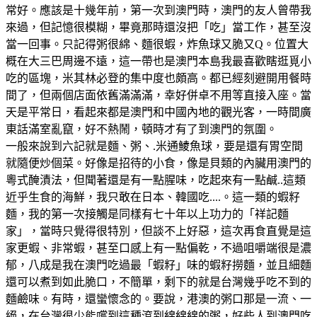
常好。應該是十幾年前，第一次到澳門時，澳門的友人曾帶我
來過，但記憶很模糊，畢竟那時還沒把「吃」當工作，甚至沒
當一回事。只記得粥很綿、麵很蝦，炸魚球又脆又Q。位置大
概在大三巴周邊不遠，這一帶也是澳門本島我最喜歡瞎逛覓小
吃的區塊，米其林必登的集中度也頗高。都已經刻避開用餐時
間了，但兩個店面依舊滿滿滿，幸好併卓不用等直接入座。當
天是平常日，看起來都是澳門和中國內地的觀光客，一時間廣
東話滿室亂竄，好不熱鬧，頓時才有了到澳門的氛圍。
一般來說到六記就是麵、粥、.米通鯪魚球，要是還有胃空間
就隨便炒個菜。好像是招待的小食，像是貝類的內臟用澳門的
粵式醃漬法，但聞著還是有一點腥味，吃起來有一點鹹..這類
近乎生食的海鮮，我只敢在日本、韓國吃....。這一類的蝦籽
麵，我的第一次接觸是同樣有七十年以上功力的「祥記麵
家」，當時只覺得很特別，但談不上好惡，這次再食直覺是這
家更蝦、非常蝦，甚至口感上有一點偏乾，不過咀嚼端很是濃
郁，八成是我在澳門吃過最「蝦籽」味的蝦籽撈麵，並且細麵
還可以煮到如此脆口，不簡單，剩下的就是台灣幾乎吃不到的
麵鹼味。有時，還蠻懷念的。要說，港澳的粥口那是一流、一
絕，在台灣很少能嚐到這種滾到綿綿綿的粥，好些人到澳門吃