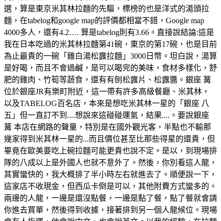
選，算是東京米其林拉麵的先驅，標榜的也是洋式的湯頭拉
麵，在tabelog和google map的評價都相當不錯，Google map
4000多人，還有4.2…. 算是tabelog則有3.66。直接說結論:這是
我在日本吃過的米其林拉麵第41碗，東京的第17碗，也是目前
為止最貴的一碗「雞白湯松露拉麵」3000日幣。坦白說，湯算
是好喝，而且不會過鹹，是可以喝完的美味，食材多樣化，舒
肥的雞肉、竹筍等蔬食，還有有刨松露片、松露醬。銀座 篝
位於銀座JR有樂町附近，這一帶有許多高級餐廳、米其林，
以及TABELOG百名店，本來是想吃米其林一星的「銀座 八
五」但一直訂不到....想說來這碰碰運氣，結果....。要說銀座
篝 本店在網路的聲量，特別是在國外觀光客，半點也不輸那
幾家得到米其林一星的...而且價位甚至比那些得星的還貴，但
畢竟在歐美要吃上碗拉麵可能更貴也說不定。是以，到現場排
隊的八成以上是外國人也就不意外了。然後，你別看這人龍，
其實蠻快的，我大概排了半小時左右就進去了。順便說一下，
這家店不收現金，但西瓜卡倒是可以，其他附費方式蠻多的。
兩邊的人龍，一邊是還沒點餐，一邊是點了餐，點了餐就會請
你進去買單，然後得到收據，接著排到另一個人龍候位。現場