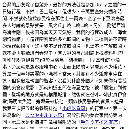
台灣的朋友除了自駕外，最好的方法就是參加kk day 之類的一
日遊行程....不然，巴士是有，但很少，千萬要查好交通和時
間..不然就乾脆找家民宿在那住上一兩晚。查了一下巨濟島最
多人討論的景點就是「風之丘」咚....咚...咚。另外，附近巨濟
島海金剛，後來因為當天天天氣好，我們的行程改成去「海金
剛博物館」，這裡陳列著許多老韓國的文物，二樓則是不定時
的現代藝術展。好，我不是什麼韓國通，也談不上了解韓國，
就不要再繼續班門弄斧了，有興趣的自己網路上找資料吧!진
이네식당(真伊食堂)位於巨濟島「結構羅」（구조라)的小漁
港，旁邊就是遊客服務中心，山頭上隱約可以看到不少櫻花，
算是一個寧靜美麗的小漁村。當天，其實有不少遊覽車停在
這，但多數是韓國的遊客，沒看到什麼外國人。如果你有看孤
獨的美食家電影，那就知道五郎在海灘之後，被「遺送」到韓
國，登場的地方就是結構羅城港，然後就在진이네식당(真伊食
堂)喝明太魚湯，旁邊是來接他，類似移民警署的官員。這是
我第三次把五郎的餐廳排進「
小虎吃貨團
」的行程中。第一次
是鳥取的「
まつやホルモン店
」寫於孤獨的美食家實訪第59
回，第二次是北海道千歲機場附近的「
手作りアイス 花茶
」