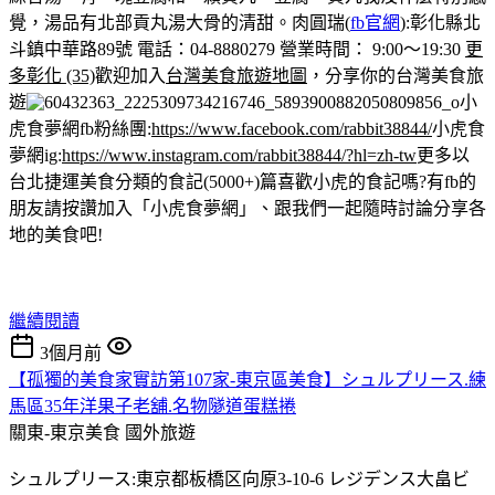
覺，湯品有北部貢丸湯大骨的清甜。
肉圓瑞(
fb官網
):彰化縣北
斗鎮中華路89號 電話：04-8880279 營業時間： 9:00～19:30
更
多彰化 (35)
歡迎加入
台灣美食旅遊地圖
，分享你的台灣美食旅
遊
小
虎食夢網fb粉絲團:
https://www.facebook.com/rabbit38844/
小虎食
夢網ig:
https://www.instagram.com/rabbit38844/?hl=zh-tw
更多以
台北捷運美食分類的食記(5000+)篇
喜歡小虎的食記嗎?有fb的
朋友請按讚加入「小虎食夢網」、跟我們一起隨時討論分享各
地的美食吧!
繼續閱讀
3個月前
【孤獨的美食家實訪第107家-東京區美食】シュルプリース.練
馬區35年洋果子老舖.名物隧道蛋糕捲
關東-東京美食
國外旅遊
シュルプリース:東京都板橋区向原3-10-6 レジデンス大畠ビ