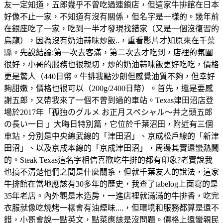
友一定知道，五郎幾乎不曾吃過連鎖店，但這家牛排館在日本
好像不止一家，不知道有沒有關係，但名字是一樣的。幾年前
在銀座吃了一家，吃到一半才發現找錯家（又是一個沒復習的
烏龍），因為沒有奶油蒜味炒飯..，重看影片才知原來在千葉
縣。先說結論:第一次去客滿，第二次去才吃到，店𥚃的氛圍
很好，小哥的服務也很親切，炒的奶油蒜味飯更好吃吃，價格
更是驚人（440日幣。牛排我點沙朗但感覺油質不夠，但幸好
夠甜嫩，價格也很可以（200g/2400日幣）。首先，還是要感
謝五郎，又帶我來了一個不曾到過的車站。Texas津田沼店登
場於2017年「孤独のグルメ お正月スペシャル～井之頭五郎
の長い一日 」大晦日特別篇，它位於千葉沼田，附近有三個
車站，分別是中央總武線的「津田沼」、京成松戶線的「新津
田沼」、以及京成本線的「京成津田沼」，周邊其實還蠻熱鬧
的。Steak Texas這名字相信喜歡吃牛排的都有印象?老實說我
也搞不清楚他們之間是什麼關系，但就千葉友人的說法，這家
牛排館在當地應該有30多年的歷史，我查了tabelog上面寫的是
35年老店。內外觀是木造房，一進店裡就滿滿的牛排香，吃完
衣服就像吃燒烤一樣會有油煙味....，但環境和服務都算是還不
錯，小哥會說一點英文，點菜應該是沒問題。價格上還蠻親民