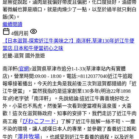
是無從說起，滷肉是我偏好帶皮且偏肥，化口度挺好，油甜帶
著微鹹也算是順口，就是肉燥少了一點，以至於過半就只剩白
飯(笑)。
繼續閱讀
4個月前
【日本滋賀-探索近江牛美味之7】南洋軒.草津130年近江牛便
當店.日本和牛便當初心之味
近畿-滋賀
國外旅遊
南洋軒(
官網
):滋賀県草津市追分1-1-33(草津車站內有實體
店)，營業時間:09:00 - 18:00，電話:+81120377040近江牛追蹤
報導接著播出，今天的主角是我前後三次到滋賀都錯過的「近
江牛便當」，當然我指的是這家創業130多年(明治22年1898
年)的老字號「南洋軒」。先說結論:這近江牛壽喜燒好吃之
外，小菜也不馬虎，然後第一次看到便當裡有溫泉蛋，大喜
歡！這次在滋賀縣政府、知事的安排下，我們走訪了近江牛肉
びわこフード
商工廠「
」了解了近江牛肢解一絲不苟、一塵
不染的環境，讓人感嘆日本人的專業，並參觀了畜養近江姬和
澤井牧場
牛的「
」，也感受到近江牛畜養的過程，以及近年