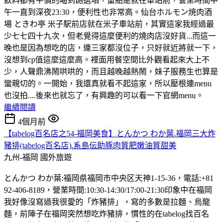
飲料都有平價的喝到飽選項，重點是就在車站前，營業時間中
午一直到深夜23:30，便利性也非常高。仙台ホルモン焼肉酒
場 ときわ亭 米子駅前店就在米子車站前，其實這家我經過最
少七七四十九次，但老覺得這麼便利的燒肉店沒好貨...而這一
晚也是因為想吃的店，連三家都沒位子，只好就近將就一下，
沒想到cp值這麼這麼高。裡面用餐空間比外觀看起來大上不
少，人聲鼎沸鬧哄哄的，而且越晚越熱鬧，妹子服務生也算是
蠻親切的。一開始，我還真就看不起這家，所以壓根連menu
也沒拍....後來也就忘了，有興趣的可以看一下官網menu。
繼續閱讀
4個月前
【tabelog百名店之54-福岡美食】とんかつ わか葉.福岡三大炸
豬排(tabelog百名店).系島伝助豚肉質肥嫩油質甜美
九州-福岡
國外旅遊
とんかつ わか葉:福岡県福岡市中央区天神1-15-36，電話:+81
92-406-8189，營業時間:10:30-14:30/17:00-21:30印象中在福岡
我好像沒寫過我很愛的「炸豬排」，寫的多數是拉麵、烏龍
麵，前陣子在福岡突然想吃炸豬排，慣性的在tabelog找百名