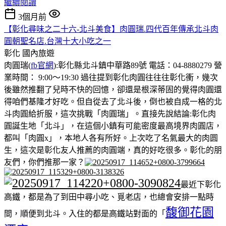
繼續閱讀
3個月前
【彰化尋味之二十六-北斗美食】肉圓瑞.四代百年傳承北斗肉
圓朝聖名店.台灣十大小吃之一
彰化
國內旅遊
肉圓瑞(
fb官網
):彰化縣北斗鎮中華路89號 電話：04-8880279 營
業時間： 9:00～19:30 過往提到彰化肉圓往往往彰化衝，幾次
後雖然推翻了兒時不快的回憶，卻還是根深蒂固的覺得肉圓還
得咱們基隆才好吃。但自從去了北斗後，倒也被自成一格的北
斗肉圓給折服，這次挑戰「肉圓瑞」。直接先說結論:彰化肉
圓誕生地「北斗」，在這個小鎮有可能密度最高境界肉圓店，
都叫「肉圓x」，本地人各有所好。上次吃了名氣最大的肉圆
生，這次是彰化友人推薦的肉圓端，真的好吃很多。彰化的朋
友們，你們推那一家？
最近下彰化
高鐵，都是為了到田中尋小吃、覓老店，也總會安排一點時
馥御花園
間，順便到北斗。入住的都是高鐵站對面的「