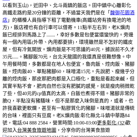
以看到玉山)，近田中、北斗兩鎮的飯店。田中鎮中心離彰化
高鐵走路約是20分鐘的距離，不過當天我們是在「
馥御花園酒
店
」的櫃檯人員指導下租了電動機車(高鐵站旁有換電池的地
方)，飯店裡也有自行車可以借寄。
11點半左右到，老K爌肉
飯已經排到馬路上了.......，幸好多數是包便當還蠻快的。
旁邊
有一個內用區(外帶、內用都要排)，環境雖然是不怎好的鐵皮
屋，但有冷氣開放。
爌肉飯是不可思議的40元，據說前不久才
35元.....。豬腳飯70元，台北天龍國的我還真是很難想像。
中
午用餐時間，多數都是在地人包便宜，魯肉飯、焢肉飯、豬腳
飯。
焢肉飯40、單點豬腳60，味噌湯15元。
先說肥、瘦幾乎分
離的焢肉飯，那皮那肥肉都是入口極化，重點是看起來鹹，但
其實半點不會，肥肉自然也沒有肥膩的感覺，就是瘦肉稍微乾
了些，但40元的cp值真的太高，白飯也煮得不錯。
豬腳非常的
脆Q，半點沒有豬騷味，但不是那麼入味倒是真的，或者，也
許我喜歡更軟爛，甚至有一點膠質化的豬腳。味噌湯就是傳統
的台味，裡面只有豆腐。
老K爌肉飯:彰化縣北斗鎮中華路84
號，電話:04 888 2584，營業時間:10:00-03:00
更多彰化 (32)
歡
迎加入
台灣美食旅遊地圖
，分享你的台灣美食旅遊