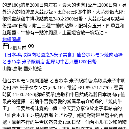
的是180g約是2000日幣左右，最大的也有1公斤12000日幣，另
外這家的招牌是大蒜炒飯。五郎set:沙郎牛排、大蒜炒飯虎郎:
依樣畫葫蘆牛排我點的是240克2900日幣，大蒜炒飯可以點半
份是400日幣，附上三種牛排的沾醬，配料有玉米、四季豆和
紅蘿蔔。牛排有一點沖繩風，上面還會放一塊奶油。
繼續閱讀
4個月前
【日本-鳥取燒肉地圖之7-米子美食】仙台ホルモン焼肉酒場
ときわ亭 米子駅前店.超厚切牛舌只要1200日幣
山陰-鳥取
國外旅遊
仙台ホルモン焼肉酒場 ときわ亭 米子駅前店:鳥取県米子市明
治町255 米子タウンホテル 1F，電話:+81 859-21-2770，營業
時間:11:00-23:30(詳細菜單)鳥取和牛已然成為我日本燒肉cp值
最高的選擇，若論牛舌我最愛的當屬早前介紹過的「焼肉牛
王」，但要說視味覺的cp值，今天要分享位於米子車站前的
「仙台ホルモン焼肉酒場 ときわ亭」絕絕對對是首選中的首
選，厚到不行的牛舌居然只要1200日幣，仙台ホルモン和酒精