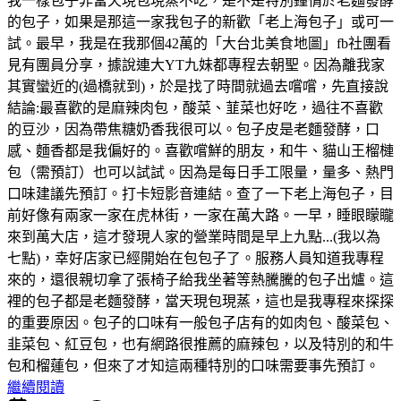
我一樣包子非當天現包現蒸不吃，是不是特別鐘情於老麵發酵
的包子，如果是那這一家我包子的新歡「老上海包子」或可一
試。最早，我是在我那個42萬的「大台北美食地圖」fb社團看
見有團員分享，據說連大YT九妹都專程去朝聖。因為離我家
其實蠻近的(過橋就到)，於是找了時間就過去嚐嚐，先直接說
結論:最喜歡的是麻辣肉包，酸菜、韮菜也好吃，過往不喜歡
的豆沙，因為帶焦糖奶香我很可以。包子皮是老麵發酵，口
感、麵香都是我偏好的。喜歡嚐鮮的朋友，和牛、貓山王榴槤
包（需預訂）也可以試試。因為是每日手工限量，量多、熱門
口味建議先預訂。打卡短影音連結。查了一下老上海包子，目
前好像有兩家一家在虎林街，一家在萬大路。一早，睡眼矇矓
來到萬大店，這才發現人家的營業時間是早上九點...(我以為
七點)，幸好店家已經開始在包包子了。服務人員知道我專程
來的，還很親切拿了張椅子給我坐著等熱騰騰的包子出爐。這
裡的包子都是老麵發酵，當天現包現蒸，這也是我專程來探探
的重要原因。包子的口味有一般包子店有的如肉包、酸菜包、
韭菜包、紅豆包，也有網路很推薦的麻辣包，以及特別的和牛
包和榴蓮包，但來了才知這兩種特別的口味需要事先預訂。
繼續閱讀