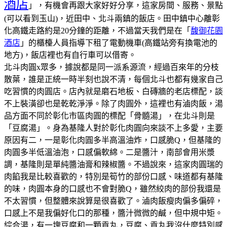
酒店
」，有機會再跟大家好好分享，這家房間、服務、景點
(可以看到玉山)，近田中、北斗兩鎮的飯店。田中鎮中心離彰
化高鐵走路約是20分鐘的距離，不過當天我們是在「
馥御花園
酒店
」的櫃檯人員指導下租了電動機車(高鐵站旁有換電池的
地方)，飯店裡也有自行車可以借寄。
北斗肉圓x眾多，據說都是同一派系源流，經過百來年的分枝
散葉，誰是正統一時半刻也說不清，每個北斗也都有幾家自己
吃習慣的肉圓店。
店內就是磨石地板、白磚牆的老店標配，談
不上裝潢卻也是乾乾淨淨。
除了肉圓外，這裡也有滷肉飯，湯
品方面不同於彰化市區肉圓的標配「骨髓湯」，在北斗則是
「豆腐湯」。
身為基隆人對於彰化肉圓向來談不上多愛，主要
原因有二，一是彰化肉圓多半高溫油炸，口感脆Q，但基隆的
肉圓多半低溫油泡，口感偏軟綿。二是醬汁，南部會用米漿
調，基隆則是單純醬油膏和辣椒醬。不過說來，這家肉圓瑞的
肉餡我是比較喜歡的，特別是筍竹的部份口感、味道都有基隆
的味，肉圓本身的口感也不會對脆Q，雖然絞肉的部份我還是
不太習慣，但整體來說算是很喜歡了。
滷肉飯瘦肉偏多偏碎，
口感上不是我偏好化口的那種，醬汁微微的鹹，但中規中矩。
綜合湯，有一塊豆腐和一顆貢丸，豆腐、貢丸我沒什麼特別感