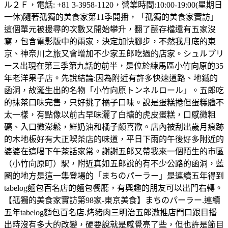
ル２Ｆ，電話: +81 3-3958-1120，營業時間:10:00-19:00(星期日
一休)隨著孤獨的美食家第11季開播，「孤獨的美食家實訪」
這個單元被援尋的次數又開始攀升，翻了翻存檔還有五家沒
寫，包含電影版中的兩家，決定加快腳步，不然我月底的東
京、神奈川之旅又會增加不少家五郎吃過的店家。シュルプリ
ース出現在第三季第九話的前半，是位於練馬區小竹向原的35
年老洋果子店。先說結論:因為附近有許多快速道路、地鐵的
函洞，故涎生出的名物「小竹向原トンネルロール」。五郎吃
的抹茶口味完售，只好挑了橘子口味。說是蛋糕捲但蛋糕體不
太一樣，有點像以前古早味灑了白糖的虎皮蛋糕，口感微粗
礦、入口微澎鬆，鮮奶油和橘子颇喜歡。店內被刮出歲月痕跡
的木地板好有大正喫茶店的味道，平日下雨的午後好多附近的
婆婆在這喝下午茶話家常。謝謝五郎又帶我來一個陌生的市區
（小竹向原町）駅，附近真如五郎說的有不少公路的函洞，藍
圈的地方是這一集登場的「まちのパーラー」是連續五年得到
tabelog麵包百名店的麵包餐廳，有興趣的朋友可以出門右轉。
【孤獨的美食家實訪第98家-東京美食】まちのパーラー.連續
五年tabelog麵包百名店.烤豬肉三明治五郎激推店門口跟目播
出時沒有多大的改變，硬要說就是感覺亮了些，但也許是節目