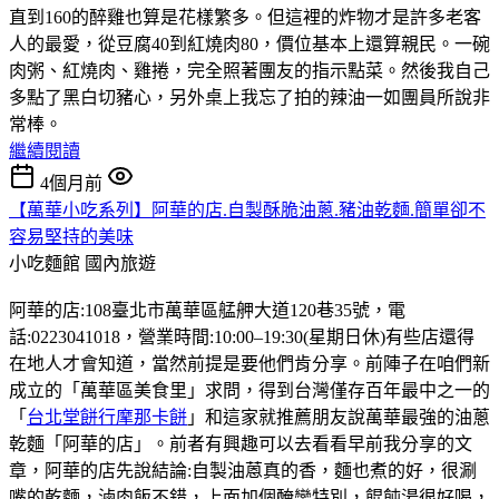
直到160的醉雞也算是花樣繁多。但這裡的炸物才是許多老客
人的最愛，從豆腐40到紅燒肉80，價位基本上還算親民。一碗
肉粥、紅燒肉、雞捲，完全照著團友的指示點菜。然後我自己
多點了黑白切豬心，另外桌上我忘了拍的辣油一如團員所說非
常棒。
繼續閱讀
4個月前
【萬華小吃系列】阿華的店.自製酥脆油蔥.豬油乾麵.簡單卻不
容易堅持的美味
小吃麵館
國內旅遊
阿華的店:108臺北市萬華區艋舺大道120巷35號，電
話:0223041018，營業時間:10:00–19:30(星期日休)有些店還得
在地人才會知道，當然前提是要他們肯分享。前陣子在咱們新
成立的「萬華區美食里」求問，得到台灣僅存百年最中之一的
「
台北堂餅行摩那卡餅
」和這家就推薦朋友說萬華最強的油蔥
乾麵「阿華的店」。前者有興趣可以去看看早前我分享的文
章，阿華的店先說結論:自製油蒽真的香，麵也煮的好，很涮
嘴的乾麵，滷肉飯不錯，上面加個醃蠻特別，餛飩湯很好喝，