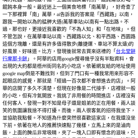
餛飩本身一般。最近迷上一個美食地標「南萬華」，好奇查了
一下那裡算「南」萬華，ai告訴我的答案是「西藏路」以南，
跟我一開始以為的艋舺大道(萬華車站)以南有一點出路。不
過，那也好，更接近我喜歡的「不為人知」和「在地味」。但
不管怎說，在萬華車站以南、西藏路以北、和平西路、西園路
這個方塊離，還是有許多值得散步(離捷運、車站不算太遠)的
好風景、好味道。比方，發現後就常去買來送禮的「
台北堂餅
行摩那卡餅
」。阿華的店用google搜尋幾乎沒有半點資料，會
出現的大約都是梧州街同名的小吃店。依著網友給的地址使用
google map倒是不難找到，但到了門口有一種我常用來形容不
起眼店的感覺，那就是「經過一百次都不會想進去的店」。阿
華的店開了多久不清楚，但現在好像是二代接手，店裡就一般
的小吃，但有冷氣開放。我挑了非用餐的時間進店，店裡沒有
任何客人，發現一對不知是母子還是姐弟的正在用餐，兩人談
笑的氛圍讓我捨不得打擾。而後，兩人很客氣的招待我坐下，
並協助我點餐。不知道為什麼突然很喜歡這家店，在我還沒坐
下前。依著在地人的推薦快速點了幾樣，立馬上來的是滷肉
飯，上面的醃瓜非常吸睛，夾了一塊入口即有懷念的滋味，只