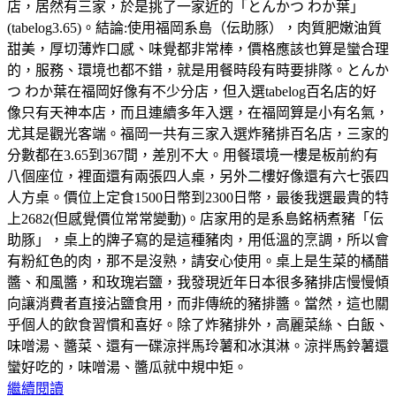
店，居然有三家，於是挑了一家近的「とんかつ わか葉」
(tabelog3.65)。結論:使用福岡系島（伝助豚），肉質肥嫩油質
甜美，厚切薄炸口感、味覺都非常棒，價格應該也算是蠻合理
的，服務、環境也都不錯，就是用餐時段有時要排隊。とんか
つ わか葉在福岡好像有不少分店，但入選tabelog百名店的好
像只有天神本店，而且連續多年入選，在福岡算是小有名氣，
尤其是觀光客端。福岡一共有三家入選炸豬排百名店，三家的
分數都在3.65到367間，差別不大。用餐環境一樓是板前約有
八個座位，裡面還有兩張四人桌，另外二樓好像還有六七張四
人方桌。價位上定食1500日幣到2300日幣，最後我選最貴的特
上2682(但感覺價位常常變動)。店家用的是系島銘柄煮豬「伝
助豚」，桌上的牌子寫的是這種豬肉，用低溫的烹調，所以會
有粉紅色的肉，那不是沒熟，請安心使用。桌上是生菜的橘醋
醬、和風醬，和玫瑰岩鹽，我發現近年日本很多豬排店慢慢傾
向讓消費者直接沾鹽食用，而非傳統的豬排醬。當然，這也關
乎個人的飲食習慣和喜好。除了炸豬排外，高麗菜絲、白飯、
味噌湯、醬菜、還有一碟涼拌馬玲薯和冰淇淋。涼拌馬鈴薯還
蠻好吃的，味噌湯、醬瓜就中規中矩。
繼續閱讀