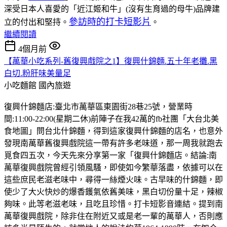
深受日本人喜愛的「近江姬和牛」(沒有生育過的母牛)品牌建
參訪時的打卡短影片
立的付出和堅持。
。
繼續閱讀
4個月前
【萬華小吃系列-舊復興戲院之1】復興什錦麵.五十年老攤.黑
白切.粉肝味美量足
小吃麵館
國內旅遊
復興什錦麵店:臺北市萬華區東園街28巷25號，營業時
間:11:00-22:00(星期二休)前陣子在我42萬的fb社團「大台北美
食地圖」問台北什錦麵，得到這家復興什錦麵的店名，也意外
發現南萬華舊復興戲院這一帶有許多老味道，那一周我就跑去
覓食四五次，今天先來分享第一家「復興什錦麵店。結論:南
萬華復興戲院曾經引領風騷，即使如今繁華落盡，依據可以在
這些庶民老滋老味中，尋得一絲煙火味。古早味的什錦麵，即
使少了大火快炒的爆香鑊氣依舊美味，黑白切份量十足，辣椒
夠味。此等老滋老味，且吃且珍惜。打卡短影音連結。提到南
萬華復興戲院，除非住在附近又或是老一輩的萬華人，否則應