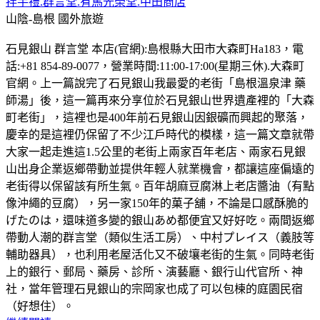
拌手禮.群言堂.有馬光榮堂.中田商店
山陰-島根
國外旅遊
石見銀山 群言堂 本店(官網):島根縣大田市大森町Ha183，電
話:+81 854-89-0077，營業時間:11:00-17:00(星期三休).大森町
官網。上一篇說完了石見銀山我最愛的老街「島根溫泉津 藥
師湯」後，這一篇再來分享位於石見銀山世界遺產裡的「大森
町老街」，這裡也是400年前石見銀山因銀礦而興起的聚落，
慶幸的是這裡仍保留了不少江戶時代的模樣，這一篇文章就帶
大家一起走進這1.5公里的老街上兩家百年老店、兩家石見銀
山出身企業返鄉帶動並提供年輕人就業機會，都讓這座偏遠的
老街得以保留該有所生氣。百年胡麻豆腐淋上老店醬油（有點
像沖繩的豆腐），另一家150年的菓子舖，不論是口感酥脆的
げたのは，還味道多變的銀山あめ都便宜又好好吃。兩間返鄉
帶動人潮的群言堂（類似生活工房）、中村プレイス（義肢等
輔助器具），也利用老屋活化又不破壤老街的生氣。同時老街
上的銀行、郵局、藥房、診所、演藝廳、銀行山代官所、神
社，當年管理石見銀山的宗岡家也成了可以包楝的庭園民宿
（好想住）。