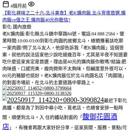
4個月前
【彰化尋味之二十六-北斗美食】老K爌肉飯.北斗宵夜首選.爌
肉飯cp值之王.爌肉飯40元你敢信?
彰化
國內旅遊
老K爌肉飯:彰化縣北斗鎮中華路84號，電話:04 888 2584，營
業時間:10:00-03:00到彰化肉圓的故鄉北斗，總猶豫著該吃那
一家肉圓?問了北斗友人，他卻告訴我「老K爌肉飯」這個答
案，就他的說法這家他少說吃過幾百年，尤其是半夜不知道要
吃什麼這家肯定是首選，理由是40元的爌肉飯你敢嗎?結論:肥
肉味道、口感完美，瘦肉微柴不太夠味，但鹹度意外很可以，
60元的豬腳也挺好。老K爌肉飯位於北斗肉圓名店「肉圓瑞」
的對面市場前，在北斗的主要道路中華路上。
最近下彰化
高鐵，都是為了到田中尋小吃、覓老店，也總會安排一點時
馥御花園酒
間，順便到北斗。入 住的鐵站對面的「
店
」，有機會再跟大家好好分享，這家房間、服務、景點(可