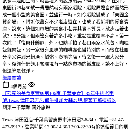
該多半是陌生的。就當地人的說法約莫1964-1990時，在如今
東園街28巷50號一帶居然就有兩家戲院，戲院周邊自然而然形
成一個小型的美食圈，並盛行一時。如今戲院變成了「東園金
贊商場」，附近依舊有不少老店還在，也成了我近期的覓食寶
庫。說來，這個如市場的美食小巷弄其實不算長，散步走著也
就3、5分鐘，但兩邊有著許多小吃，重點是重覆率不高。第一
次除了「復興什錦麵」外，也隨手拍了巷口兩家水煎包、咖哩
飯雞肉飯，另一家很有風味的咖啡廳也蠻特別的。而後在社團
分享又得到米粉湯、鹹粥、春捲等店，待之後一一跟大家分
享。復興什錦麵用餐環境有一點像市場的鐵皮屋，談不上好，
但還算是乾淨。
繼續閱讀
4個月前
【孤獨的美食家實訪第106家-千葉美食】35年牛排老字
號.Texas 津田沼店.沙郎牛排加大蒜炒飯.跟著五郎這樣吃
關東－千葉縣
國外旅遊
Texas 津田沼店:千葉県習志野市津田沼2-6-34， 電話:+81 47-
477-9917，營業時間:12:00-14:30/17:00-22:30有追這個節目的朋