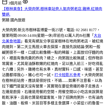
3個月前
【樹林美食】大榮肉粥.樹林車站旁人氣肉粥老店.雞捲.紅燒肉
雙絕.
粥類
國內旅遊
大榮肉粥:新北市樹林區博愛一街25號，電話: 02 2681 8177，
營業時間:09:00-14:00(星期一休)早前在42萬人的fb社團「
大台
北美食地圖
」看見有網友分享這家樹林在地肉粥老店，被紅燒
肉燒到，第二天立馬搭火車去探探。直接先說結論:粥和一般
鹹粥很不一樣，口感比較像稠一點的稀飯，上面放切仔麵的肉
片，裡面有像肉羮的炸肉？總之，肉粥我比較無感；但炸物非
常厲害，尤其是油酥軟嫩的紅燒肉，足以進入前三，好吃得亂
七八糟；另外，雞捲也有水準，真材實料，口感、味道，甚至
沾醬都得我心，豬心也可一試。
打卡短影片參考
。大榮肉粥就
在樹林前站旁，應該是很好找，不過.......如果不注意看，以為
拉下鐵門是當天沒有營業，其實現在要從旁邊的巷子走進去，
左邊是廚房，右邊是用餐的空間。用餐空間以小吃店來說算是
乾乾淨淨，店員也算是相當客氣。除了招牌肉粥外，也有滷肉
飯、油麵、板條、米苔目等多樣主食選擇，小菜從15的魯蛋一