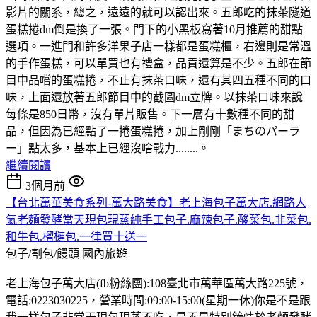
影片的關系，總之，遠遠的就可以認出來。五郎吃的抹茶隧道
蛋糕捲dm倒是換了一張。門下的小黑板寫著10月推薦的甜點
選項。一進門和許多洋果子店一樣都是蛋糕櫃，右邊則是常溫
的手作蛋糕，可以單買也有禮盒，品貢還算是不少。五郎在節
目中品嚐的蛋糕捲，不止有抹茶口味，還有其四五種不同的口
味，上面還放著五郎節目中的截圖dm立牌。以抹茶口味來說
每條是850日幣，沒有單片販售。下一層有十數種不同的甜
品，但因為已經點了一捲蛋糕捲，加上剛剛「まちのパーラ
ー」點太多，基本上已經沒啥戰力........。
繼續閱讀
3個月前
【台北萬華美食系列-萬大路美食】老上海包子萬大店.網路人
氣老麵發酵當天現包現蒸純手工包子.麻辣包子.酸菜包.韭菜包.
和牛包.榴槤包.一律買十送一
包子/割包/饅頭
國內旅遊
老上海包子萬大店(fb粉絲團):108臺北市萬華區萬大路225號，
電話:0223030225，營業時間:09:00-15:00(星期一休)你是不是跟