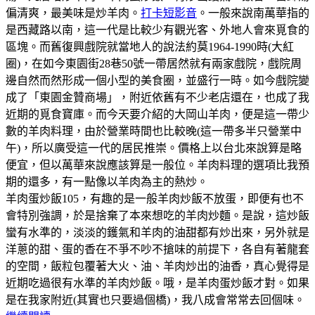
偏清爽，最美味是炒羊肉。
打卡短影音
。一般來說南萬華指的
是西藏路以南，這一代是比較少有觀光客、外地人會來覓食的
區塊。而舊復興戲院就當地人的說法約莫1964-1990時(大紅
圈)，在如今東園街28巷50號一帶居然就有兩家戲院，戲院周
邊自然而然形成一個小型的美食圈，並盛行一時。如今戲院變
成了「東園金贊商場」，附近依舊有不少老店還在，也成了我
近期的覓食寶庫。而今天要介紹的大岡山羊肉，便是這一帶少
數的羊肉料理，由於營業時間也比較晚(這一帶多半只營業中
午)，所以廣受這一代的居民推崇。價格上以台北來說算是略
便宜，但以萬華來說應該算是一般位。羊肉料理的選項比我預
期的還多，有一點像以羊肉為主的熱炒。
羊肉蛋炒飯105，有趣的是一般羊肉炒飯不放蛋，即便有也不
會特別強調，於是捨棄了本來想吃的羊肉炒麵。是說，這炒飯
蠻有水準的，淡淡的鑊氣和羊肉的油甜都有炒出來，另外就是
洋蔥的甜、蛋的香在不爭不吵不搶味的前提下，各自有著龍套
的空間，飯粒包覆著大火、油、羊肉炒出的油香，真心覺得是
近期吃過很有水準的羊肉炒飯。哦，是羊肉蛋炒飯才對。如果
是在我家附近(其實也只要過個橋)，我八成會常常去回個味。