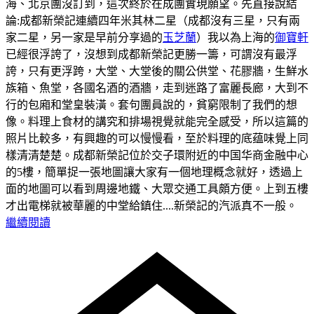
海、北京團沒訂到，這次終於在成團實現願望。先直接說結
論:成都新榮記連續四年米其林二星（成都沒有三星，只有兩
家二星，另一家是早前分享過的
玉芝蘭
）我以為上海的
御寶軒
已經很浮誇了，沒想到成都新榮記更勝一籌，可謂沒有最浮
誇，只有更浮跨，大堂、大堂後的關公供堂、花膠牆，生鮮水
族箱、魚堂，各國名酒的酒牆，走到迷路了富麗長廊，大到不
行的包廂和堂皇裝潢。套句團員說的，貧窮限制了我們的想
像。料理上食材的講究和排場視覺就能完全感受，所以這篇的
照片比較多，有興趣的可以慢慢看，至於料理的底蕴味覺上同
樣清清楚楚。
成都新榮記位於交子環附近的中国华商金融中心
的5樓，簡單捉一張地圖讓大家有一個地理概念就好，透過上
面的地圖可以看到周邊地鐵、大眾交通工具頗方便。
上到五樓
才出電梯就被華麗的中堂給鎮住....新榮記的汽派真不一般。
繼續閱讀