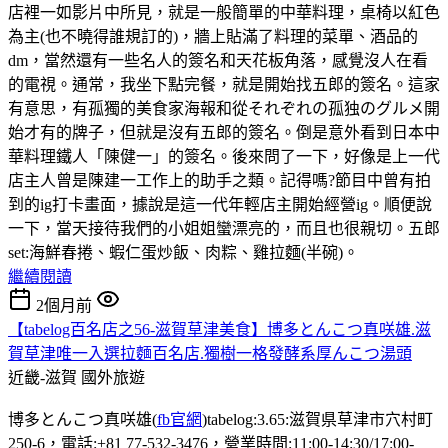
店裡一如影片中所見，就是一般簡單的中華料理，桌椅以紅色
為主(也不曉得誰規訂的)，牆上貼滿了料理的菜單、酒品的
dm，當然還有一些名人的簽名和天花板角落，感覺沒人在看
的電視。通常，我坐下點完餐，就是開始找五郎的簽名。這家
有意思，有孤獨的美食家海報和從それぞれの孤独のグルメ開
始才有的牌子，但就是沒有五郎的簽名。倒是意外看到日本中
華料理鐵人「陳健一」的簽名。後來問了一下，好像是上一代
店主人曾是陳建一工作上的助手之類。記得嗎?節目中曾有拍
到的ig打卡畫面，據說是這一代年輕店主開始經營ig。順便說
一下，當天接待我們的小姐姐蠻漂亮的，而且也很親切。五郎
set:海鮮春捲、蝦仁蛋炒飯、肉粽、雞拉麵(半碗)。
繼續閱讀
2個月前
【tabelog百名店之56-滋賀草津美食】博多とんこつ真咲雄.滋
賀草津唯一入選拉麵百名店.獨樹一格發酵系厚んこつ湯頭
近畿-滋賀
國外旅遊
博多とんこつ真咲雄(
fb官網
)tabelog:3.65:滋賀県草津市穴村町
250-6，電話:+81 77-532-3476，營業時間:11:00-14:30/17:00-