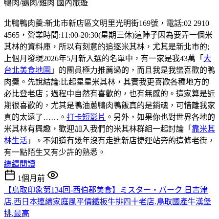
鴨肉/鵝肉/雞肉
國內旅遊
北鴨鴨肉羹:新北市新店區文明里光明街169號，電話:02 2910
4565，營業時間:11:00-20:30(星期三休)這陣子因為要弄一個米
其林的資料庫，所以有刻意的追逐米其林，尤其是新北市的;
上個月發現2026年5月新入選的名單中，有一家是我43萬「
大
台北美食地圖
」的團員極力推薦過的，而且我是我蠻喜歡的鴨
肉羹。先說結論:比起星星米其林，其實我更喜歡各種地方的
必比登老店；過程中自然有喜歡的，也有無感的。這家算是近
期很喜歡的，尤其是鴨油蔥鴨肉鴨飯真的是銷魂，可惜離我家
真的太遠了……。
打卡短影片
。另外，如果你也對世界各地的
米其林有興趣，歡迎加入我們的米其林群組一起討論「
靠米其
林生活
」。不知道有幾年沒有走進新店捷運站旁的這條老街，
有一點陌生又有少許的熟悉。
繼續閱讀
1個月前
【鳥取印象第134回-西伯郡美食】ミスター・バーク 日吉津
店.西日本連續家庭風平價鐵板牛排四十老店.鳥取國產牛漢堡
排.最高