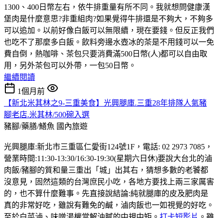
1300、400日幣左右，依牛排重量有所不同。我就想問健康漢
堡肉是什麼意思?非重組肉?如果覺得牛排還是不夠大，不夠多
可以追加。以前好像白飯可以無限續，現在要錢。但反正我們
也吃不了那麼多白飯。飲料旁邊水壺冰的茶是不用錢可以一免
費自倒，熱咖啡、茶包只要消費滿500日幣(人)都可以自由取
用，另外茶包可以外帶，一包50日幣。
繼續閱讀
1個月前
【新北米其林之9-三重美食】光興腿庫.三重28年排隊人氣豬
腳老店.米其林/500碗入選
豬腳/藥膳/鱔魚
國內旅遊
光興腿庫:新北市三重區仁愛街124號1F，電話: 02 2973 7085，
營業時間:11:30-13:30/16:30-19:30(星期六日休)要說大台北的滷
肉飯/豬腳的質和量三重出「城」出其右，猜想多數的老饕都
沒意見，固然這類的台灣庶民小吃，各地方要找上兩三家厲害
的，也不算什麼難事。先直接說結論:純就腿庫的皮及肥肉是
真的非常好吃，雖說有難免的鹹，滷肉飯也一如視覺的好吃。
至於白菜滷、味噌湯權當解油膩的中規中矩。
打卡短影片
。雖