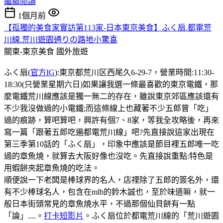
繼續閱讀
1個月前
【孤獨的美食家實訪第113家-日本東京美食】ふく扇.都電荒
川線.荒川遊園通りの路地小驚喜
關東-東京美食
國外旅遊
ふく扇(
官方IG
):東京都荒川区西尾久6-29-7，營業時間:11:30-
18:30(只營業星期六日)如果讓我選一條最喜歡的東京電鐵，那
麼電鐵荒川線應該是獨一無二的存在，雖說東京郊區應該還有
不少我沒做過的小電鐵;而這條線上也藏著不少五郎曾「吃」
過的痕跡，算吧算吧，興許有個7、8家，等我全攻略後，再來
寫一篇「跟著五郎吃遍都電荒川線」吧?先直接說這家出現在
第三季第10話的「ふく扇」，印象中應該是節目裡五郎唯一吃
過的章魚燒，就算去大阪好像也沒吃。先直接說重點:特色是
用蝦餅夾起章魚燒的吃法。
順便說一下老闆是棒球界的名人，店𥚃除了五郎的簽名外，還
有不少棒球名人，包含在mlb的鈴木誠也，至於味道嘛，就一
般日本街頭常見的章魚燒水平，不過那個仙貝餅有一點
「論」....。
打卡短影片
。ふく扇位於都電荒川線的「荒川遊園