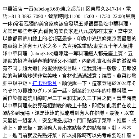
中華飯店 一番(tabelog3.68):東京都荒川区東尾久2-17-14，電
話:+81 3-3892-7090，營業時間:11:00–15:00、17:30–22:00(星期
一休)常看孤獨的美食家應該會發現五郎很喜歡吃中華料理，
尤其是那些老字號;孤獨的美食家近八九成都在東京，當中又
以像都電荒川線上的老城區最多，印象中光這條東京我最愛的
電車線上就有七八家之多。先直接說重點:東京五十年人氣排
隊中華料理（tabog3.68)連陳建一等料理鐵人都是座上賓。五
郎點的招牌海鮮春捲超酥又不油膩，內餡札實和台灣的滋潤略
有不同；超大蝦仁的蛋炒飯很台味，但我覺得一般般；五郎沒
點的海鮮燴炒麵非常美味，食材也滿滿誠意；燒賣、韭菜炒豬
肝中規中矩。
打卡短影片
。順便說一下，這家登場於2024年そ
れぞれの孤独のグルメ第一話。創業於1924年的中華料理 一
番位於都電荒川線町屋二丁目和東尾久三丁目之間。營業時間
以中華料理來說算是相對晚的晚上十點，即便如此我們在晚上
8點多到現場，還是遠遠的就能看到有人在排隊。最後，以當
天最後一組客人，安全滑壘成功。門口貼滿了菜單、推薦、或
牆上、或黑板、或服務人員出來點餐先的點餐單。對，基本
上，進門前就要先點好菜，所以排隊時可以先考慮要吃什麼。