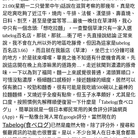
21:00(星期一二只營業中午)話說在滋賀考察的那幾年，真是吃
足吃爽吃夠了近江牛，燒肉、牛排、法餐、漢堡排、壽喜燒、
日料、割烹，甚至是便當等等.....最後一晚住在草津時，我心
中只有一個念頭:「想吃拉麵」，一查整個草津只有一家入選
tabelog百名店，那就，那就.....衝了吧。先直接說結論:正常來
說，我不會在九州以外的地區吃䐁骨，但因為這家是tabelog
百名店3.66），而且就在我飯店（草津），坐巴士15分鐘可達
的地方，於是就來嚐嚐，畢竟之後不知道有什麼機會再來。先
說這店開在晚上烏漆嘛黑的道路旁…，走近就聞到濃濃的豚骨
味，一下以為到了福岡。麵一上來感覺很普通，湯頭算順口，
可惜沒點濃厚，極細麵口感極好，接近麵線的細度，居然可以
保有脆口、咬勁和麵香，很有可能是我吃過500碗以上最棒的
拉麵麵條，叉燒近乎全瘦有點柴，但玉子水準頗好，尤其是化
口度。按照慣例先解釋順便復習一下什麼是「Tabelog(食べロ
グ)」，簡單說就是一個日本鄉民常用的美食評分評論網頁
(App)，有一點像台灣人常在google評分。當然現在的
Tabelog(食べログ)
已然是龐然大物，除了評分外，搜尋和
餐廳資訊的功能也很豐富。是以，不少台灣人在日本覓食都靠