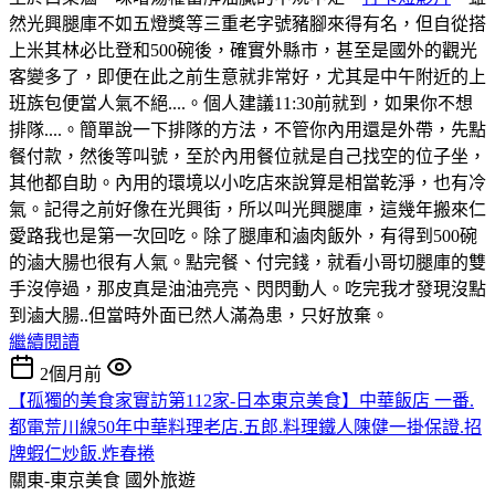
然光興腿庫不如五燈獎等三重老字號豬腳來得有名，但自從搭
上米其林必比登和500碗後，確實外縣市，甚至是國外的觀光
客變多了，即便在此之前生意就非常好，尤其是中午附近的上
班族包便當人氣不絕....。個人建議11:30前就到，如果你不想
排隊....。簡單說一下排隊的方法，不管你內用還是外帶，先點
餐付款，然後等叫號，至於內用餐位就是自己找空的位子坐，
其他都自助。內用的環境以小吃店來說算是相當乾淨，也有冷
氣。記得之前好像在光興街，所以叫光興腿庫，這幾年搬來仁
愛路我也是第一次回吃。除了腿庫和滷肉飯外，有得到500碗
的滷大腸也很有人氣。點完餐、付完錢，就看小哥切腿庫的雙
手沒停過，那皮真是油油亮亮、閃閃動人。吃完我才發現沒點
到滷大腸..但當時外面已然人滿為患，只好放棄。
繼續閱讀
2個月前
【孤獨的美食家實訪第112家-日本東京美食】中華飯店 一番.
都電荒川線50年中華料理老店.五郎.料理鐵人陳健一掛保證.招
牌蝦仁炒飯.炸春捲
關東-東京美食
國外旅遊