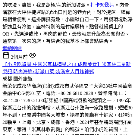
的吃法。雖然，我是胡椒/蒜的新加坡派。
打卡短影片
。肉骨
潘就在大坪林捷運站2號出口附近的巷弄內，對於捷運一族算
是相當便利。這掛牌挺有趣，小幽默自己一下。用餐環境乾淨
舒適且有冷氣，座椅特別的是竹編籐椅。點餐就掃桌上的
QR，先選湯或乾，再肉的部位，最後就是升級為套餐與否。
通常第一次來的店，有綜合的我基本上都會點綜合。
繼續閱讀
2個月前
【小虎吃貨團-中國米其林摘星之13-成都美食】米其林二星新
榮記.時尚海鮮x新派川菜.裝潢令人目炫神迷
成都
國外旅遊
新荣记成都华商店(官網):成都市武侯區交子大道33號中國華商
金融中心5樓501室，電話: +86 28 6810 2828，營業時間:11：
30-15:00 17:30-21:00
新榮記中國高端餐飲的龍頭之一，1995年
從浙江台州的路邊排檔，从浙江台州臨海一家路邊攤，短短30
年不到，已開遍中國各大城市，摘星的餐廳有十餘家，狂掃近
20顆星，上海、北京、成都、香港，2024年甚至將戰場開拓到
東京，奪得「米其林收割機」的稱號。咱們小虎吃貨團，上