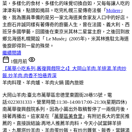
菜，多樣化的食材、多樣化的味覺切換自如，又每每讓人吃的
津津有味，點頭如搗蒜。吃完札幌三星傳奇法餐「
Moliere
」
後，我為團員準備的是另一家北海道美食家友人口中的好店。
主廚石井誠同樣有著傳奇的廚藝人生，曾在法國、義大利、西
班牙多國學藝，回國後在東京米其林二星當主廚，之後回到故
鄉北海道札幌開設「 Le Musée」(2005年)，米其林進駐北海道
後旋即得到一星的殊榮。
繼續閱讀
1個月前
【萬華小吃系列-舊復興戲院之4】大岡山羊肉.羊排湯.羊肉炒
飯.炒羊肉.肉香不怕巷弄深
羊肉料理、羊肉爐、羊肉火鍋
國內旅遊
大岡山羊肉:臺北市萬華區忠德里東園街28巷55號，電
話:0223031333，營業時間:11:30–14:00/17:00–21:30(星期四休)
南萬華復興戲院系列，因為小篇出外取稿暫停了一兩個月後，
接著再播出。這家是在「
萬華區美食里
」有附近長大的里民推
薦的。直接說結論:再地人推薦羊肉料，今天小試當歸羊排
湯、九層塔炒羊肉、羊肉蛋炒飯。有炒出鑊氣、飯香，當歸湯