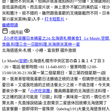
勁，雖然不到完美，但興許就差我拍照的一分鐘。叉燒飯用的
是低溫熟成肉，而且是片狀，淋上意外不膩口的美奶茲，哇沙
米和醬汁，挺不錯的，雖然跟我喜歡的叉燒飯截然不同。日本
第35家米其林(星)入手。
打卡短影片
。
繼續閱讀
1個月前
【小虎吃貨團日本摘星之24-北海道札幌美食】 Le Musée.空間.
食器.料理三合一日歐料理.米海道米其林一星
北海道道央-札幌、小樽、富良野
國外旅遊
Le Musée(
官網
):北海道札幌市中央区宮の森１条１４丁目３
−20，電話:營業時間:+81 11-640-6955，營業時間:12:00-
15:00/18:30-21:30(第一第二個星期日、第三第四個星期一)說
來，我漸漸發現我喜歡日法勝過正統的法餐，但猜想也是我太
愛日本，又或我吃過的正統法餐太少之故。不過怎樣，今天來
要來分享一家「
小虎吃貨團
」團員頗喜歡的北海道日法料理，
又正確的說法可能是「日歐」料理，美味是一定的，價位也不
算太高，先直接說結論:主廚東京二星退休回故鄉北海道開了
這家餐廳，旋即得到一星殊榮（tabelog3.91)大量北海道食材入