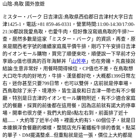
山陰-鳥取
國外旅遊
ミスター・バーク 日吉津店:鳥取県西伯郡日吉津村大字日吉
津1425-1，電話:+81 859-46-0331，營業時間:11:00-14:30/17:00-
21:30都說我愛鳥取，也愛牛肉，但好像沒寫過鳥取的牛排?一
查，居然多數是這家「ミスター・バーク」的資訊，再查，原
來是關西老字號的連續家庭風平價牛排，剛巧下午安排日吉津
的イオンモール購物，買完了順便來吃，順便說一下早前才分
享過cp值也很高的百年海鮮丼「
山芳亭
」也在旁邊。先直接說
結論:生意非常好，用餐時間得候位，CP值也不差，在鳥取想
大口吃牛肉的好地方，牛排、漢堡都好吃，大概都1399日幣左
右，迷你甚至只要799日幣，也可以雙併，店前就是停車場。
西鳥取除了米子、境港外，皆生溫泉和日吉津一帶也有不少餐
廳，特別是日吉津的イオンモール購物附近，有不少適合家庭
式的餐廳，採買的前後都在這用餐，因為店前就有諾大的停車
場，開車也很方便。我們大約是6點左右到，前面排了近十
組......，大約等了近半小時。裡面大約有5、60個位子，就是日
本連鎖洋食餐廳的模樣，整間店充斥著鐵板牛排的香氣。點菜
的單子、DM擺滿整桌...但重點就是這一張，價位上大約都是