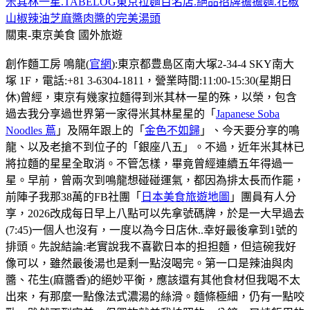
米其林一星.TABELOG東京拉麵百名店.絕品招牌擔擔麵.花椒
山椒辣油芝麻醬肉醬的完美湯頭
關東-東京美食
國外旅遊
創作麵工房 鳴龍(
官網
):東京都豊島区南大塚2-34-4 SKY南大
塚 1F，電話:+81 3-6304-1811，營業時間:11:00-15:30(星期日
休)曾經，東京有幾家拉麵得到米其林一星的殊，以榮，包含
過去我分享過世界第一家得米其林星星的「
Japanese Soba
Noodles 蔦
」及隔年跟上的「
金色不如歸
」、今天要分享的鳴
龍、以及老搶不到位子的「銀座八五」。不過，近年米其林已
將拉麵的星星全取消。不管怎樣，畢竟曾經連續五年得過一
星。早前，曾兩次到鳴龍想碰碰運氣，都因為排太長而作罷，
前陣子我那38萬的FB社團「
日本美食旅遊地圖
」團員有人分
享，2026改成每日早上八點可以先拿號碼牌，於是一大早過去
(7:45)一個人也沒有，一度以為今日店休..幸好最後拿到1號的
排頭。先說結論:老實說我不喜歡日本的担担麵，但這碗我好
像可以，雖然最後湯也是剩一點沒喝完。第一口是辣油與肉
醬、花生(麻醬香)的絕妙平衡，應該還有其他食材但我喝不太
出來，有那麼一點像法式濃湯的絲滑。麵條極細，仍有一點咬