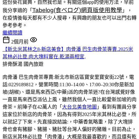
這份葵花寶典，自然我也是。有關這個app的使用方法，早前
Tabelog(食べログ)網頁版使用教學
我分享過的「
」，
在疫情後每天都有不少人搜尋，有興趣的朋友也可以出門右轉
參考參考。
繼續閱讀
2個月前
【新北米其林之8-新店美食】肉骨潘 巴生肉骨茶專賣.2025米
其林必比登.肉大塊料實在.乾湯兩相宜,
排骨酥湯
國內旅遊
肉骨潘 巴生肉骨茶專賣:新北市新店區寶安里寶安街22號，電
話:0229189812，營業時間:11:30–14:00、17:00–20:30你是新加
坡(胡椒)、還是馬來西亞(中藥)派的肉骨茶迷?在台灣感覺好像
一直是馬來西亞派佔上風，雖然我個人一直比較愛新加坡的肉
骨茶。前陣子在42萬人的「
大台北美食地圖
」看到有團員分享
這家位於新店的肉骨茶，因為有得到2025年米其林比必登，所
以就記了下來。先直接說結論:，中藥香氣略重，除了大塊排
骨也會有豬腳、豬腸、豬肚等台灣人偏好的豬雜。目前為止，
新店米其林必比登「肉骨潘」大概是我最喜歡的，而且還有乾