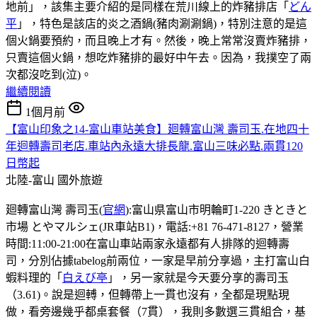
地前」，該集主要介紹的是同樣在荒川線上的炸豬排店「
どん
平
」，特色是該店的炎之酒鍋(豬肉涮涮鍋)，特別注意的是這
個火鍋要預約，而且晚上才有。然後，晚上常常沒賣炸豬排，
只賣這個火鍋，想吃炸豬排的最好中午去。因為，我撲空了兩
次都沒吃到(泣)。
繼續閱讀
1個月前
【富山印象之14-富山車站美食】廻轉富山灣 壽司玉.在地四十
年迴轉壽司老店.車站內永遠大排長龍.富山三味必點.兩貫120
日幣起
北陸-富山
國外旅遊
廻轉富山灣 壽司玉(
官網
):富山県富山市明輪町1-220 きときと
市場 とやマルシェ(JR車站B1)，電話:+81 76-471-8127，營業
時間:11:00-21:00在富山車站兩家永遠都有人排隊的迴轉壽
司，分別佔據tabelog前兩位，一家是早前分享過，主打富山白
蝦料理的「
白えび亭
」，另一家就是今天要分享的壽司玉
（3.61)。說是迴𨍭，但轉帶上一貫也沒有，全都是現點現
做，看旁邊幾乎都桌套餐（7貫），我則多數選三貫組合，基