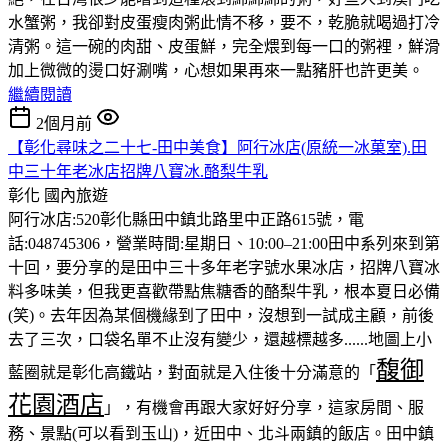
水蟹粥，我卻對皮蛋瘦肉粥此情不移，要不，乾脆就喝過打冷
清粥。這一碗的肉甜、皮蛋鮮，完全煨到每一口的粥裡，鮮滑
加上微微的燙口好涮嘴，心想如果再來一點豬肝也許更美。
繼續閱讀
2個月前
【彰化尋味之二十七-田中美食】阿行冰店(原統一冰菓室).田
中三十年老冰店招牌八寶冰.酪梨牛乳
彰化
國內旅遊
阿行冰店:520彰化縣田中鎮北路里中正路615號，電
話:048745306，營業時間:星期日、10:00–21:00田中系列來到第
十回，要分享的是田中三十多年老字號水果冰店，招牌八寶冰
料多味美，但我更喜歡帶點焦糖香的酪梨牛乳，根本夏日必備
(笑)。去年因為某個機緣到了田中，沒想到一試成主顧，前後
去了三次，口袋名單不止沒有變少，還越標越多......地圖上小
馥御
藍圈就是彰化高鐵站，對面就是入住後十分滿意的「
花園酒店
」，有機會再跟大家好好分享，這家房間、服
務、景點(可以看到玉山)，近田中、北斗兩鎮的飯店。田中鎮