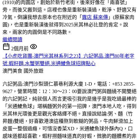
(1910)的肉圓店，創始於新竹老街，後來好像在「兩喜號」
旁，而後又搬到這。店裡也像是重新裝潢過，乾淨、舒適又有
冷氣，倒讓我想去原本也在附近的「
露店 蘇來傳
」(原蘇家肉
圓)，也是重新裝潢後就得到2025米其林必比登的肯定。說
來，兩家的肉圓倒是不同路數。
繼續閱讀
2個月前
【小虎吃貨團-澳門米其林系列之23】六記粥品.澳門80年老字
號.蝦籽麵.水蟹粥雙絕.米通鯪魚球招牌點心
澳門美食
國外旅遊
六記粥品:澳門沙梨頭仁慕巷利源大廈 1-D，電話：+853 2855-
9627，營業時間：12：30～23：00要說澳門粥與麵繞不開雙絕
的六記粥記，純就個人而言更吸引我的是幾乎是我吃過最棒的
「米通鯪魚球」堪稱麵粥外的第一招牌，澳門本地人吃，得到
米其林光環後更是觀光客絡繹不絕。直接說結論:粥、麵（竹
昇麵)雙絕，好喜歡港澳這種熬到軟糊的粥品，牛肉鮮滑加上
皮蛋一整個過癮，可惜沒香菜XD，米通鯪魚球外酥內Q，口
感味道都超喜歡，蝦籽撈麵味道真的好蝦，微脆的麵體煮的非