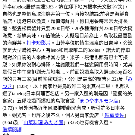
芳亭tabelog居然高達3.63，這在鄉下地方根本天文數字(笑)，
自然也是整個鳥取海鮮丼第一位。直接說結論:前身是海鮮食
品店，境港直送漁貨，超值海鮮丼，假日用餐時常常大排長
龍。整隻松葉蟹丼只要2900日幣，20多種海鮮丼2300日幣大碗
滿意、新鮮美味，cp值破錶。大概是目前為止，鳥取我最喜歡
的海鮮丼。
打卡短影片
。山芳亭位於皆生溫泉的日吉津，旁邊
就是大型購物中心，有leno和鳥取唯二的3coins ，諾大的停車
場對於自駕的人來說相當方便，米子、境港也都有巴士可接
駁。如果你沒耐心排隊，建議跟我們一樣避開用餐時間，尤其
是假日中午會排到天荒地老....。前面說過鳥取入選tabelog百名
店的只有三家(目前就我知道)，分別是最高的蟹吉(4.22)及「
み
つき
」(4.08)，以上兩家也是鳥取唯二的米其林二星，也都入
選了tabelog日本料理百名店。另一家入選的則是因「孤獨的美
食家」五郎吃過而爆紅的鳥取食堂「
まつやホルモン店
」
(3.73)。另外因為近年鳥取推動觀光有成，吸引許多日本各
地、觀光客，也許之後不久，個人另兩家愛店「
味處美佐
」
(3.64)及「
山菜料理 みたき園
」(3.63)也有機會入選。
繼續閱讀