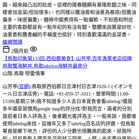
圓，越來越凸出的肚皮。這裡的陽春麵頗有基隆乾麵之味，同
樣會加韭菜(但加很多)，也同樣以醬油膏和油蔥為基底(但醬油
偏多，味道偏重)，麵條中圓煮得有一點偏軟，不知道和附近
主要的客群都是有一點年紀的有沒有關。整體來說算是好吃，
油蔥香和醬香鹹的平橫度也挺好，特別喜歡滿滿的韭菜香。
繼續閱讀
2個月前
【鳥取印象第133回-西伯郡美食】山芳亭.百年漁業老店招牌
鳥取蟹海鮮丼.鳥取tabelog海鮮丼最高分
山陰-鳥取
戀愛情事
山芳亭(
官網
):鳥取県西伯郡日吉津村日吉津1026-1 (イオンモ
ール日吉津店旁)，電話: +81-859-37-1011，營業時間:11:00-
15:00(星期三休)我不知道多少人去日本覓食會看tabelog?還是
多半還是習慣用google map的評分找?對我而言，兩者的分別
是前者日本人評為主，後者觀光客評為主。一般來說，我都會
使用tabelog來找，這幾年又多了tabelog百名店的評選，但鳥取
畢竟是鄉下地方，評份的人少分數也很難高的起來，就我所
知，目前鳥取入選百名店的就三四家....。然，今天要分享的山