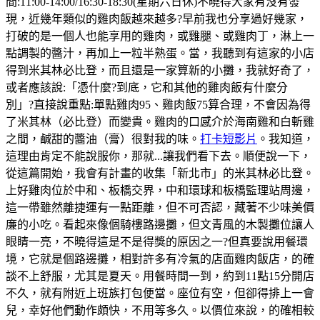
間:11:00-14:00/16:30-18:30(星期六日休)不曉得大家有沒有發
現，近幾年類似的雞肉飯越來越多?早前我也分享過好幾家，
打破的是一個人也能享用的雞肉，或雞腿、或雞肉丁，淋上一
點調製的醬汁，再加上一粒半熟蛋。當，我聽到有這家的小店
得到米其林必比登，而且還是一家算新的小攤，我就好奇了，
或者應該說:「憑什麼?到底，它和其他的雞肉飯有什麼分
別」?直接說重點:單點雞肉95、雞肉飯75算合理，不會因為得
了米其林（必比登）而變貴。雞肉的口感介於海南雞和白斬雞
之間，鹹甜的醬油（膏）很對我的味。
打卡短影片
。我知道，
這理由肯定不能說服你，那就...讓我們看下去。順便說一下，
從這篇開始，我會有計畫的收集「新北市」的米其林必比登。
上好雞肉位於中和、板橋交界，中和環球和板橋監理站周邊，
這一帶雖然離捷運有一點距離，但不可否認，藏著不少味美價
廉的小吃。看起來像個騎樓路邊攤，但文青風的木製攤位讓人
眼睛一亮，不曉得這是不是得獎的原因之一?但真要說用餐環
境，它就是個路邊攤，相對許多有冷氣的店面雞肉飯店，的確
談不上舒服，尤其是夏天。用餐時間一到，約到11點15分開店
不久，就有附近上班族打包便當。座位有空，但卻得排上一會
兒，幸好他們動作頗快，不用等多久。以價位來說，的確相較