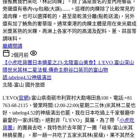
接推薦我們來吃「林記肉粿」。除了滿是簽名的室內用餐區，
旁邊還有巷內vip包廂(大誤).......。這裡的肉粿除了比較常見的
湯肉粿，也可以選擇乾的，甚至是乾濕分離(點乾送湯)，另外
還有加了鮪魚的奢華版。通常東港的肉粿主體是用在來米磨成
米漿蒸熟的米粿，再淋上各家不同的高湯及配料、蔥、蒜苗等
調味料。
繼續閱讀
2個月前
【小虎吃貨團日本摘星之23-北陸富山美食】L'EVO.富山深山
隱世米其林二星法餐.傳奇主廚谷口英司的富山物
語.tabelog4.52神級演出
北陸-富山
國外旅遊
L'EVO(
官網
):富山県南砺市利賀村大勘場田島100，電話:+81
763-68-2115，營業時間:12:00-22:00(星期二三休)米其林二星也
好、tabelog4.52的神級演出也罷，我在日本吃過上千家餐廳中
最愛的一家(料理)，絕對非「L'EVO」莫屬，為了帶「
小虎吃
貨團
」的團員去吃，我特色於去年開了一團「岐阜/富山米其
林摘星團」，那一趟一共吃了五家米其林(星級)，果不其然全