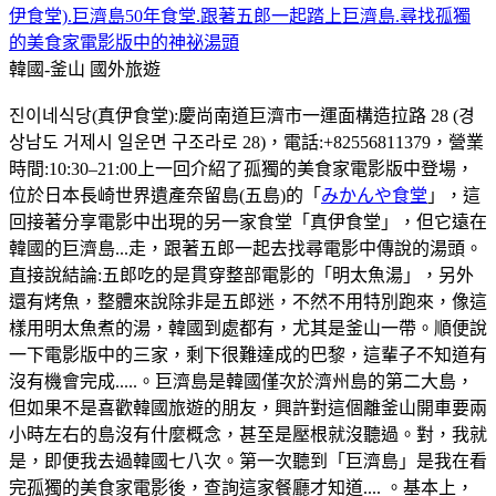
伊食堂).巨濟島50年食堂.跟著五郎一起踏上巨濟島.尋找孤獨
的美食家電影版中的神祕湯頭
韓國-釜山
國外旅遊
진이네식당(真伊食堂):慶尚南道巨濟市一運面構造拉路 28 (경
상남도 거제시 일운면 구조라로 28)，電話:+82556811379，營業
時間:10:30–21:00上一回介紹了孤獨的美食家電影版中登場，
位於日本長崎世界遺產奈留島(五島)的「
みかんや食堂
」，這
回接著分享電影中出現的另一家食堂「真伊食堂」，但它遠在
韓國的巨濟島...走，跟著五郎一起去找尋電影中傳說的湯頭。
直接說結論:五郎吃的是貫穿整部電影的「明太魚湯」，另外
還有烤魚，整體來說除非是五郎迷，不然不用特別跑來，像這
樣用明太魚煮的湯，韓國到處都有，尤其是釜山一帶。順便說
一下電影版中的三家，剩下很難達成的巴黎，這輩子不知道有
沒有機會完成.....。巨濟島是韓國僅次於濟州島的第二大島，
但如果不是喜歡韓國旅遊的朋友，興許對這個離釜山開車要兩
小時左右的島沒有什麼概念，甚至是壓根就沒聽過。對，我就
是，即便我去過韓國七八次。第一次聽到「巨濟島」是我在看
完孤獨的美食家電影後，查詢這家餐廳才知道.... 。基本上，