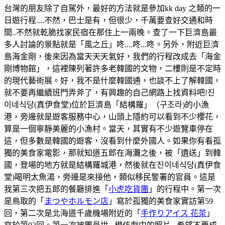
台灣的朋友除了自駕外，最好的方法就是參加kk day 之類的一
日遊行程....不然，巴士是有，但很少，千萬要查好交通和時
間..不然就乾脆找家民宿在那住上一兩晚。查了一下巨濟島最
多人討論的景點就是「風之丘」咚....咚...咚。另外，附近巨濟
島海金剛，後來因為當天天天氣好，我們的行程改成去「海金
剛博物館」，這裡陳列著許多老韓國的文物，二樓則是不定時
的現代藝術展。好，我不是什麼韓國通，也談不上了解韓國，
就不要再繼續班門弄斧了，有興趣的自己網路上找資料吧!진
이네식당(真伊食堂)位於巨濟島「結構羅」（구조라)的小漁
港，旁邊就是遊客服務中心，山頭上隱約可以看到不少櫻花，
算是一個寧靜美麗的小漁村。當天，其實有不少遊覽車停在
這，但多數是韓國的遊客，沒看到什麼外國人。如果你有看孤
獨的美食家電影，那就知道五郎在海灘之後，被「遺送」到韓
國，登場的地方就是結構羅城港，然後就在진이네식당(真伊食
堂)喝明太魚湯，旁邊是來接他，類似移民警署的官員。這是
我第三次把五郎的餐廳排進「
小虎吃貨團
」的行程中。第一次
是鳥取的「
まつやホルモン店
」寫於孤獨的美食家實訪第59
回，第二次是北海道千歲機場附近的「
手作りアイス 花茶
」