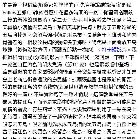
的最後一根稻草(好像那裡怪怪的)。先直接說結論:這家是我
Follow五郞115家的餐廳中花最多時間的一家，從福岡搭兩段
三接的新幹線到長崎，第二天一大早再搭渡輪去福江島，第三
天再換小渡輪去奈留島，第四天再回長崎，就為了五郎吃過的
五島強棒麵。奈留島強棒麵是用昆布、長崎魚干、雞骨和豬肉
骨醬煮的，相較於長崎的強棒多了海味，特色是上面會放五島
炸雞（後悔沒點這個，而跟五郎點一樣的）。
打卡短影片
。我
把過程簡化成1分鐘的影片，五郎粉跟我一起回顧一下吧，下
一家釜山巨濟島的明太魚湯（第111家）也是電影版中登場。
這是孤獨的美食家電影版的開頭，音樂背景後來我登島才知是
島上老商店街會播放的島民謠。這兩張截圖也是電影的開頭，
說的是福江島的堂崎教堂(五島世界遺產教堂中相對保存的比
較好的一座)，不過實際跑了一趟才發現，這座教堂是在五島
最大的福江島，而不是電影中的奈留島，相關的設定可能因為
劇情的需要，有些錯置。不過，最後我還是利用了一點在島上
的時間，跟著五郎去了一趟堂崎教堂，這事容後再表。先來說
說怎去五島，說之前再先說說五島指的是五島群島，實際上包
含了福江島、久賀島、奈留島、椛島、嵯峨島、黃島、赤島、