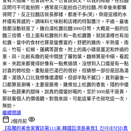
會有人指運，他會說中文、也會說英文。以我的經驗，在拉麵
店問可不可能拍照，通常是只能拍自己的拉麵..所幸後來都懶
得問了，反正拉麵店就長那樣，都差不多(笑)，倒是這樣的水
杯還有質感的。調味料七味粉和店裡的特製醬汁。不過，最後
我都沒動就是了。雞白湯松露拉麵3000日幣，大概是一般的拉
麵三倍價，但上面有松露刨片和一匙松露醬，就說湯裡也有加
松露，當中的食材也算是蠻豐富的，舒肥的雞肉、半熟蛋、南
瓜、竹筍、紅椒、蓮耦等蔬食，附上的兩小碟是薑泥和炸過的
蔥、蒜。比較有趣的是中間放了蘿勃葉。麵條算是中細，看起
來、夾起來都覺得好像有一點煮過頭，沒想到入口還是有一點
討喜的微咬勁，重點是巴湯巴的很好，但猜想一部份是因為湯
濃。湯頭入口比我想像還濃郁，但卻半點不膩口，直到最後一
口都算是涮嘴，主要是豚骨、雞骨加上松露的香氣，隱約中還
有一些蔬果的甜味，說真的還蠻好喝的。至於3000是不是貴，
那就看個人的價值觀。對我來說，可能這輩子也就吃這一次，
無妨。
繼續閱讀
2個月前
【孤獨的美食家實訪第111家-韓國巨濟島美食】진이네식당(真