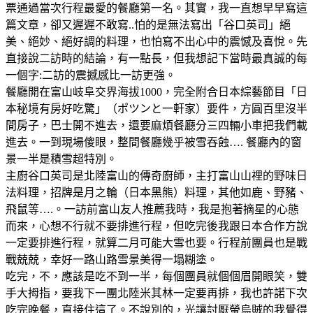
票通過當次行程最愛的餐廳第一名。其實，我一直想早早寫這
篇文章，卻又遲遲不敢寫..怕的是無法寫出「谷口英司」絕
美、絕妙、絕好調的料理，也怕寫不出心中的震憾及喜悅。先
直接說二訪時的結論，有一點長，但我想記下當時最真誠的每
一個字:二訪的震撼感比一訪更強。
餐廳開在富山岐阜交界海拔1000，完全附合日本綜藝節目「日
本秘境有房好吃驚」（ポツンと一軒家）要件，方圓百里沒半
間房子，巴士開不進去，還要麻煩餐廳分三四輛小車把我們載
進去。一到現場傻眼，整間餐廳幾乎被雪吞蝕…. 餐廳內的窗
景一半是積雪超特別。
主廚谷口英司是北陸富山的傳奇廚師，主打富山山𥚃的野味日
法料理，招牌是月之輪（日本黑熊）料理，其他如鹿、野豬、
飛鼠等….。一訪前富山友人推薦我時，我是抱著摘星的心態
而來，心想不行就不要排進行程，但吃完後我跟日本合作方說
一定要排進行程，就算二月可能大雪也要。行程前團員也是戰
戰兢兢，幸好一路山路雪景美得一塌糊塗。
吃完，不，應該是吃不到一半，每個團員就個個眉開眼笑，雙
手大拇指，要我下一團北陸米其林一定要再排，我也許諾下次
吃完晚餐，直接住這了。不說別的，光讓討厭螢烏賊的我覺得