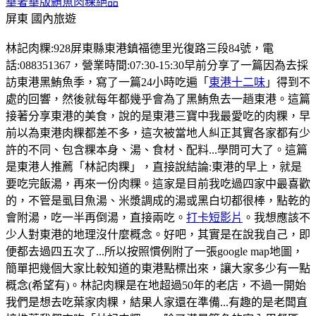
華奢華版鮪魚肉粿絕品
屏東
國內旅遊
林記肉粿:928屏東縣東港鎮福德里光復路三段84號，電
話:088351367，營業時間:07:30-15:30早前分享了一篇因為去採
訪東港黑鮪魚季，寫了一篇24小時吃遍「
東港十二味
」得到不
處的回響，然後就每年都幾乎會為了黑鮪魚去一趟東港。這篇
接著分享東港的美食，說的是東港三寶中我最愛吃的肉粿，早
前以為東港肉粿都差不多，這次被當地人糾正其實各家都有少
許的不同、包含粿本身、湯、食材、配料...學問可大了。這篇
是東港人推薦「林記肉粿」，直接說結論:東港的早上，就是
要吃完飯湯，再來一份肉粿。這家是目前我吃過四家中最喜歡
的，不管是虱目魚湯、米漿調成的湯或黑白切都很棒，點乾的
會附湯，吃一半再倒湯，直接兩吃。
打卡短影片
。我想應該不
少人對東港的地理沒什麼概念。好吧，其實是在說我自己，即
便都去過四五次了...所以按照慣例附了一張google map地圖，
簡單把幾個大家比較知道的東港點標出來，讓大家多少有一點
概念(希望有)。林記肉粿是在地超過50年的老店，不過一開始
我們是想去吃葉家肉粿，結果人家還在準備...有趣的是老闆直