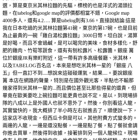
選，算是東京米其林拉麵的先驅，標榜的也是洋式的湯頭拉
麵，在tabelog和google map的評價都相當不錯，Google map
4000多人，還有4.2…. 算是tabelog則有3.66。直接說結論:這是
我在日本吃過的米其林拉麵第41碗，東京的第17碗，也是目前
為止最貴的一碗「雞白湯松露拉麵」3000日幣。坦白說，湯算
是好喝，而且不會過鹹，是可以喝完的美味，食材多樣化，舒
肥的雞肉、竹筍等蔬食，還有有刨松露片、松露醬。銀座 篝
位於銀座JR有樂町附近，這一帶有許多高級餐廳、米其林，
以及TABELOG百名店，本來是想吃米其林一星的「銀座 八
五」但一直訂不到....想說來這碰碰運氣，結果....。要說銀座
篝 本店在網路的聲量，特別是在國外觀光客，半點也不輸那
幾家得到米其林一星的...而且價位甚至比那些得星的還貴，但
畢竟在歐美要吃上碗拉麵可能更貴也說不定。是以，到現場排
隊的八成以上是外國人也就不意外了。然後，你別看這人龍，
其實蠻快的，我大概排了半小時左右就進去了。順便說一下，
這家店不收現金，但西瓜卡倒是可以，其他附費方式蠻多的。
兩邊的人龍，一邊是還沒點餐，一邊是點了餐，點了餐就會請
你進去買單，然後得到收據，接著排到另一個人龍候位。現場