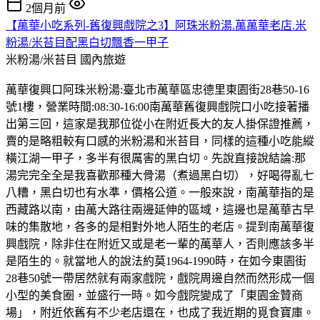
2個月前
【萬華小吃系列-舊復興戲院之3】阿珠米粉湯.萬萬華老店.米
粉湯/米苔目配黑白切飄香一甲子
米粉湯/米苔目
國內旅遊
萬華復興口阿珠米粉湯:臺北市萬華區忠德里東園街28巷50-16
號1樓，營業時間:08:30-16:00南萬華舊復興戲院口小吃接著播
出第三回，這家是我那位從小在附近長大的友人掛保證推薦，
賣的是略粗較有口感的米粉湯和米苔目，同樣的這種小吃能縱
橫江湖一甲子，多半有很厲害的黑白切。先說直接說結論:那
湯完完全全是我喜歡那種大骨湯（煮過黑白切），好喝得亂七
八糟，黑白切也有水準，價格公道。一般來說，南萬華指的是
西藏路以南，由萬大路往兩邊延伸的區域，這邊也是萬華古早
味的集散地，各多的是相對外地人陌生的老店。提到南萬華復
興戲院，除非住在附近又或是老一輩的萬華人，否則應該多半
是陌生的。就當地人的說法約莫1964-1990時，在如今東園街
28巷50號一帶居然就有兩家戲院，戲院周邊自然而然形成一個
小型的美食圈，並盛行一時。如今戲院變成了「東園金贊商
場」，附近依舊有不少老店還在，也成了我近期的覓食寶庫。