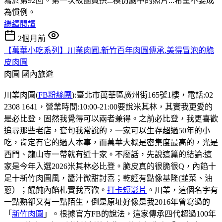
寫於第92回。第一次被團員拱...模仿劇中的照片...希望不要成
為慣例。
繼續閱讀
2個月前
【萬華小吃系列】川業肉圓.新竹百年肉圓傳承.美得冒泡的脆
皮肉圓
肉圓
國內旅遊
川業肉圓(
FB粉絲團
):臺北市萬華區廣州街165號1樓，電話:02
2308 1641，營業時間:10:00-21:00要說米其林，其實我更愛的
是必比登，固然我覺得可以兩者兼得。之前必比登，我更喜歡
追尋那些老店，套句我常說的，一家可以生存超過50年的小
吃，肯定有它的過人本事，而萬華大概是密集度最高的，光是
西門、龍山寺一帶就有近十家。不廢話，先說這篇的結論:這
家是今年入選2026米其林必比登。脆皮真的很脆很Q，內餡十
足十新竹肉圓風，醬汁微甜討喜；乾麵有點像基隆(韮菜、油
蔥）；餛飩內餡札實我喜歡。
打卡短影片
。川業，這個名字有
一點熟卻又有一點陌生，倒是原址好像是我2016年曾寫過的
「
新竹肉圓
」。根據官方FB的說法，這家傳承四代超過100年