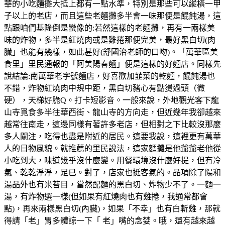
華的小吃麵攤大抵上都有一點水準，特別是那些可以縱橫一甲
子以上的老店，而且這些老麵攤多半會一味那便是餛飩湯，這
點跟咱們基隆倒是蠻像的:若然這樣的老麵攤，再有一兩樣美
味的炸物，多半是紅燒肉或是雞捲那便完美，最好黑白切(肉
臟」也能有幾樣，如此甚好(舒國治老師的口吻)。「萬華區美
食里」里民通報的「阿美陽春麵」便是這樣的好麵店。同樣先
說結論:南萬華老字號麵店，好喜歡加韮菜的乾麵，餛飩湯也
不錯，炸物紅燒肉中規中距，黑白切豬心有點燙過頭（微
硬），天梯好脆Q。打卡短影音。一般來說，外地觀光客下龍
山寺覓食多半往華西街、龍山寺的方向走，但近幾年我卻越來
越常往南走，這邊同樣有著許多老店，但相對之下比較沒那麼
多人關注，吃得也盡是附近的居民。這要我說，這裡更有萬華
人的日物風貌。就推薦的里民說法，這家麵攤是他爺爺老他從
小吃到大，味道幾乎沒什麼變。用餐環境沒什麼好提，但有冷
氣、乾乾淨淨，足已。對了，店家也挺客氣的。品項除了陽和
湯品外也有米苔目，當然配麵的黑白切、炸物少不了。一麵一
湯，有炸物選一樣(但如果有紅燒肉也有雞捲，我通常都會
點)，再來兩樣黑白切(內臟)，如果「不幸」也有白斬雞，那就
得請「老」胃多體諒一下「 老」嘴的念婪。哦，還有越來越