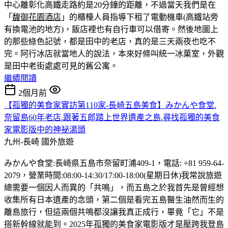
中心離彰化高鐵走路約是20分鐘的距離，不過當天我們是在
「
馥御花園酒店
」的櫃檯人員指導下租了電動機車(高鐵站旁
有換電池的地方)，飯店裡也有自行車可以借寄。然後地圖上
的那些綠色記號，都是田中的老店，真的是三天兩夜也吃不
完。
阿行冰店就當地人的說法，本來好條叫統一冰菓室，外觀
是田中老街處處可見的舊公寓。
繼續閱讀
2個月前
【孤獨的美食家實訪第110家-長崎五島美食】みかんや食堂.
奈留島60年老店.跟著五郎踏上世界遺產之島.尋找孤獨的美食
家電影版中的神祕湯頭
九州-長崎
國外旅遊
みかんや食堂:長崎県五島市奈留町浦409-1，電話: +81 959-64-
2079，營業時間:08:00-14:30/17:00-18:00(星期日休)我常說旅遊
總需要一個因人而異的「共鳴」，而五島之於我首先是曾經想
收集所有日本遺產的念頭，第二個是看完五島醫生油然而生的
離島旅行，但這兩個共鳴都沒讓我真正成行，畢竟「它」不是
搭新幹線就能到。2025年孤獨的美食家電影版才是壓跨我登島