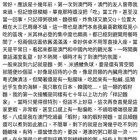
常好。應該是十幾年前，第一次到澳門時，澳門的友人曾帶我
來過，但記憶很模糊，畢竟那時還沒把「吃」當工作，甚至沒
當一回事。只記得粥很綿、麵很蝦，炸魚球又脆又Q。位置大
概在大三巴周邊不遠，這一帶也是澳門本島我最喜歡瞎逛覓小
吃的區塊，米其林必登的集中度也頗高。都已經刻避開用餐時
間了，但兩個店面依舊滿滿滿，幸好併卓不用等直接入座。當
天是平常日，看起來都是澳門和中國內地的觀光客，一時間廣
東話滿室亂竄，好不熱鬧，頓時才有了到澳門的氛圍。
一般來說到六記就是麵、粥、.米通鯪魚球，要是還有胃空間
就隨便炒個菜。好像是招待的小食，像是貝類的內臟用澳門的
粵式醃漬法，但聞著還是有一點腥味，吃起來有一點鹹..這類
近乎生食的海鮮，我只敢在日本、韓國吃....。這一類的蝦籽
麵，我的第一次接觸是同樣有七十年以上功力的「祥記麵
家」，當時只覺得很特別，但談不上好惡，這次再食直覺是這
家更蝦、非常蝦，甚至口感上有一點偏乾，不過咀嚼端很是濃
郁，八成是我在澳門吃過最「蝦籽」味的蝦籽撈麵，並且細麵
還可以煮到如此脆口，不簡單，剩下的就是台灣幾乎吃不到的
麵鹼味。有時，還蠻懷念的。要說，港澳的粥口那是一流、一
絕，在台灣很少能嚐到這種滾到綿綿綿的粥，好些人到澳門吃