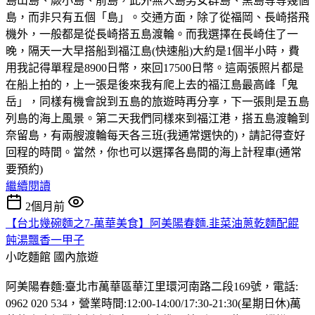
島山島、蕨小島、前島，此外無人島男女群島、黑島等等幾個
島，而非只有五個「島」。交通方面，除了從福岡、長崎搭飛
機外，一般都是從長崎搭五島渡輪。而我選擇在長崎住了一
晚，隔天一大早搭船到福江島(快速船)大約是1個半小時，費
用我記得單程是8900日幣，來回17500日幣。這兩張照片都是
在船上拍的，上一張是後來我有爬上去的福江島最高峰「鬼
岳」，同樣有機會說到五島的旅遊時再分享，下一張則是五島
列島的海上風景。第二天我們同樣來到福江港，搭五島渡輪到
奈留島，有兩艘渡輪每天各三班(我通常選快的)，請記得查好
回程的時間。當然，你也可以選擇各島間的海上計程車(通常
要預約)
繼續閱讀
2個月前
【台北幾碗麵之7-萬華美食】阿美陽春麵.韭菜油蔥乾麵配餛
飩湯飄香一甲子
小吃麵館
國內旅遊
阿美陽春麵:臺北市萬華區華江里環河南路二段169號，電話:
0962 020 534，營業時間:12:00-14:00/17:30-21:30(星期日休)萬