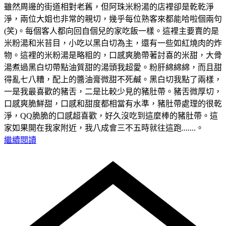
雖然周邊的街道相對老舊，但阿珠米粉湯的店裡卻是乾乾淨
淨，兩位大姐也非常的親切，幾乎每位熟客來都能哈啦個兩句
(笑)。每個客人都向回自個兒的家吃飯一樣。這裡主要賣的是
米粉湯和米苔目，小吃以黑白切為主，還有一些如紅燒肉的炸
物。這裡的米粉湯是略粗的，口感爽脆帶著討喜的米甜，大骨
湯煮過黑白切帶點油質甜的湯頭我超愛。粉肝綿綿綿，而且甜
得亂七八糟，配上的醬油膏微甜不死鹹。黑白切我點了兩樣，
一是我最喜歡的豬舌，二是比較少見的豬肚帶。豬舌微厚切，
口感爽脆鮮甜，口感和甜度都相當有水準，豬肚帶處理的很乾
淨，QQ脆脆的口感超喜歡，好久沒吃到這麼棒的豬肚帶。這
家如果開在我家附近，我八成會三不五時就往這跑.......。
繼續閱讀