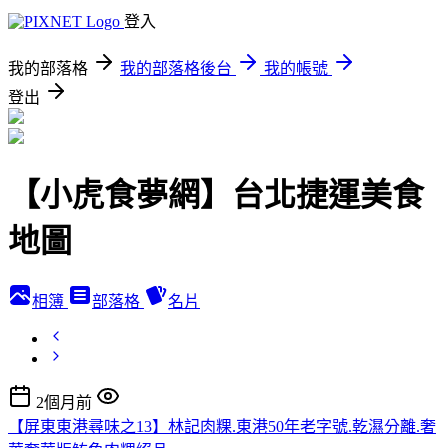
登入
我的部落格
我的部落格後台
我的帳號
登出
【小虎食夢網】台北捷運美食
地圖
相簿
部落格
名片
2個月前
【屏東東港尋味之13】林記肉粿.東港50年老字號.乾濕分離.奢