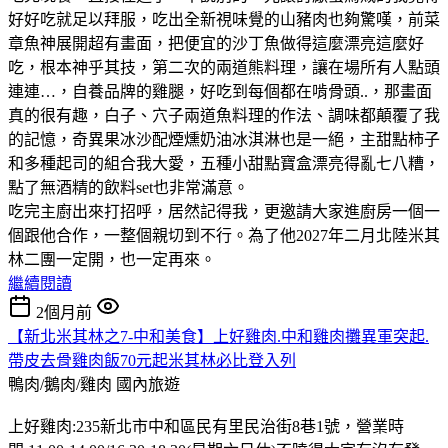
好好吃就足以拜服，吃出全新視味覺的山豬肉也夠驚嘆，前菜
章魚神展開超有畫面，把便宜的沙丁魚做得這麼漂亮這麼好
吃，根本神乎其技，第二次的兩道熊料理，讓在場所有人點頭
連連…，自養品牌的雞腿，好吃到每個都在啃骨頭..，那畫面
真的很有趣，白子、穴子兩道魚料理的作法、調味都顛覆了我
的記憶，奇異果冰沙配煙燻奶油冰淇淋也是一絕，主甜點柿子
和多種起司的組合我大愛，五種小甜點寶盒漂亮得亂七八糟，
點了無酒精的飲料set也非常滿意。
吃完主廚出來打招呼，居然記得我，更邀請大家進廚房一個一
個跟他合作，一整個親切到不行。為了他2027年二月北陸米其
林二團一定開，也一定再來。
繼續閱讀
2個月前
【新北米其林之7-中和美食】上好雞肉.中和雞肉攤異軍突起.
帶皮去骨雞肉飯70元起米其林必比登入列
鴨肉/鵝肉/雞肉
國內旅遊
上好雞肉:235新北市中和區民有里民治街8巷1號，營業時