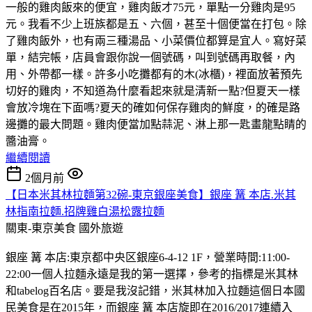
一般的雞肉飯來的便宜，雞肉飯才75元，單點一分雞肉是95
元。我看不少上班族都是五、六個，甚至十個便當在打包。除
了雞肉飯外，也有兩三種湯品、小菜價位都算是宜人。寫好菜
單，結完帳，店員會跟你說一個號碼，叫到號碼再取餐，內
用、外帶都一樣。許多小吃攤都有的木(冰櫃)，裡面放著預先
切好的雞肉，不知道為什麼看起來就是清新一點?但夏天一樣
會放冷塊在下面嗎?夏天的確如何保存雞肉的鮮度，的確是路
邊攤的最大問題。雞肉便當加點蒜泥、淋上那一匙畫龍點睛的
醬油膏。
繼續閱讀
2個月前
【日本米其林拉麵第32碗-東京銀座美食】銀座 篝 本店.米其
林指南拉麵.招牌雞白湯松露拉麵
關東-東京美食
國外旅遊
銀座 篝 本店:東京都中央区銀座6-4-12 1F，營業時間:11:00-
22:00一個人拉麵永遠是我的第一選擇，參考的指標是米其林
和tabelog百名店。要是我沒記錯，米其林加入拉麵這個日本國
民美食是在2015年，而銀座 篝 本店旋即在2016/2017連續入