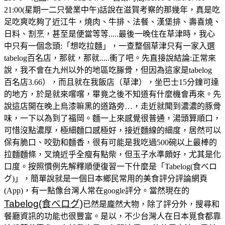
21:00(星期一二只營業中午)話說在滋賀考察的那幾年，真是吃
足吃爽吃夠了近江牛，燒肉、牛排、法餐、漢堡排、壽喜燒、
日料、割烹，甚至是便當等等.....最後一晚住在草津時，我心
中只有一個念頭:「想吃拉麵」，一查整個草津只有一家入選
tabelog百名店，那就，那就.....衝了吧。先直接說結論:正常來
說，我不會在九州以外的地區吃䐁骨，但因為這家是tabelog
百名店3.66），而且就在我飯店（草津），坐巴士15分鐘可達
的地方，於是就來嚐嚐，畢竟之後不知道有什麼機會再來。先
說這店開在晚上烏漆嘛黑的道路旁…，走近就聞到濃濃的豚骨
味，一下以為到了福岡。麵一上來感覺很普通，湯頭算順口，
可惜沒點濃厚，極細麵口感極好，接近麵線的細度，居然可以
保有脆口、咬勁和麵香，很有可能是我吃過500碗以上最棒的
拉麵麵條，叉燒近乎全瘦有點柴，但玉子水準頗好，尤其是化
口度。按照慣例先解釋順便復習一下什麼是「Tabelog(食べロ
グ)」，簡單說就是一個日本鄉民常用的美食評分評論網頁
(App)，有一點像台灣人常在google評分。當然現在的
Tabelog(食べログ)
已然是龐然大物，除了評分外，搜尋和
餐廳資訊的功能也很豐富。是以，不少台灣人在日本覓食都靠