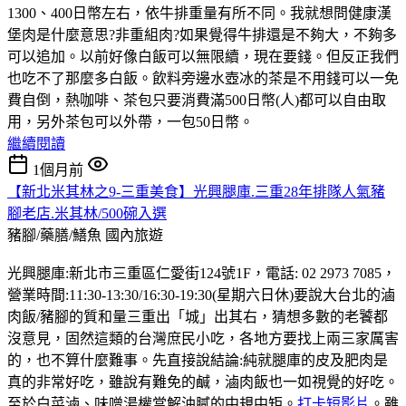
1300、400日幣左右，依牛排重量有所不同。我就想問健康漢
堡肉是什麼意思?非重組肉?如果覺得牛排還是不夠大，不夠多
可以追加。以前好像白飯可以無限續，現在要錢。但反正我們
也吃不了那麼多白飯。飲料旁邊水壺冰的茶是不用錢可以一免
費自倒，熱咖啡、茶包只要消費滿500日幣(人)都可以自由取
用，另外茶包可以外帶，一包50日幣。
繼續閱讀
1個月前
【新北米其林之9-三重美食】光興腿庫.三重28年排隊人氣豬
腳老店.米其林/500碗入選
豬腳/藥膳/鱔魚
國內旅遊
光興腿庫:新北市三重區仁愛街124號1F，電話: 02 2973 7085，
營業時間:11:30-13:30/16:30-19:30(星期六日休)要說大台北的滷
肉飯/豬腳的質和量三重出「城」出其右，猜想多數的老饕都
沒意見，固然這類的台灣庶民小吃，各地方要找上兩三家厲害
的，也不算什麼難事。先直接說結論:純就腿庫的皮及肥肉是
真的非常好吃，雖說有難免的鹹，滷肉飯也一如視覺的好吃。
至於白菜滷、味噌湯權當解油膩的中規中矩。
打卡短影片
。雖