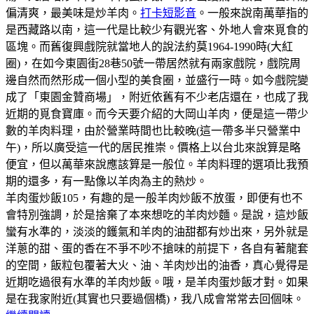
偏清爽，最美味是炒羊肉。
打卡短影音
。一般來說南萬華指的
是西藏路以南，這一代是比較少有觀光客、外地人會來覓食的
區塊。而舊復興戲院就當地人的說法約莫1964-1990時(大紅
圈)，在如今東園街28巷50號一帶居然就有兩家戲院，戲院周
邊自然而然形成一個小型的美食圈，並盛行一時。如今戲院變
成了「東園金贊商場」，附近依舊有不少老店還在，也成了我
近期的覓食寶庫。而今天要介紹的大岡山羊肉，便是這一帶少
數的羊肉料理，由於營業時間也比較晚(這一帶多半只營業中
午)，所以廣受這一代的居民推崇。價格上以台北來說算是略
便宜，但以萬華來說應該算是一般位。羊肉料理的選項比我預
期的還多，有一點像以羊肉為主的熱炒。
羊肉蛋炒飯105，有趣的是一般羊肉炒飯不放蛋，即便有也不
會特別強調，於是捨棄了本來想吃的羊肉炒麵。是說，這炒飯
蠻有水準的，淡淡的鑊氣和羊肉的油甜都有炒出來，另外就是
洋蔥的甜、蛋的香在不爭不吵不搶味的前提下，各自有著龍套
的空間，飯粒包覆著大火、油、羊肉炒出的油香，真心覺得是
近期吃過很有水準的羊肉炒飯。哦，是羊肉蛋炒飯才對。如果
是在我家附近(其實也只要過個橋)，我八成會常常去回個味。