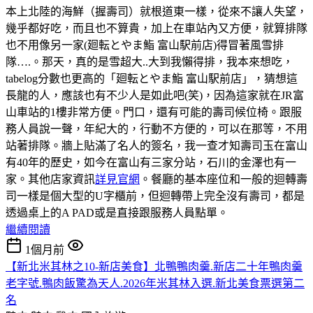
本上北陸的海鮮（握壽司）就根道東一樣，從來不讓人失望，
幾乎都好吃，而且也不算貴，加上在車站內又方便，就算排隊
也不用像另一家(廻転とやま鮨 富山駅前店)得冒著風雪排
隊….。那天，真的是雪超大..大到我懶得排，我本來想吃，
tabelog分數也更高的「廻転とやま鮨 富山駅前店」，猜想這
長龍的人，應該也有不少人是如此吧(笑)，因為這家就在JR富
山車站的1樓非常方便。門口，還有可能的壽司候位椅。跟服
務人員說一聲，年紀大的，行動不方便的，可以在那等，不用
站著排隊。牆上貼滿了名人的簽名，我一查才知壽司玉在富山
有40年的歷史，如今在富山有三家分站，石川的金澤也有一
家。其他店家資訊
詳見官網
。餐廳的基本座位和一般的迴轉壽
司一樣是個大型的U字櫃前，但迴轉帶上完全沒有壽司，都是
透過桌上的A PAD或是直接跟服務人員點單。
繼續閱讀
1個月前
【新北米其林之10-新店美食】北鴨鴨肉羹.新店二十年鴨肉羹
老字號.鴨肉飯驚為天人.2026年米其林入選.新北美食票選第二
名