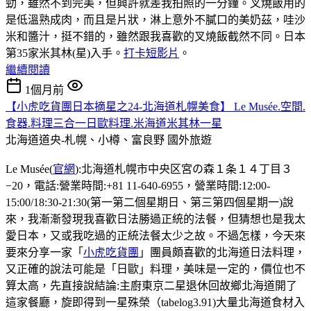
勁，雖然不到完美，但興許就差我拍照的一分鐘。叉燒飯用的
是低溫熟成肉，而且是片狀，淋上意外不膩口的美奶茲，哇沙
米和醬汁，挺不錯的，雖然跟我喜歡的叉燒飯截然不同。日本
第35家米其林(星)入手。
打卡短影片
。
繼續閱讀
1個月前
【小虎吃貨團日本摘星之24-北海道札幌美食】 Le Musée.空間.
食器.料理三合一日歐料理.米海道米其林一星
北海道道央-札幌、小樽、富良野
國外旅遊
Le Musée(
官網
):北海道札幌市中央区宮の森１条１４丁目３
−20，電話:營業時間:+81 11-640-6955，營業時間:12:00-
15:00/18:30-21:30(第一第二個星期日、第三第四個星期一)說
來，我漸漸發現我喜歡日法勝過正統的法餐，但猜想也是我太
愛日本，又或我吃過的正統法餐太少之故。不過怎樣，今天來
要來分享一家「
小虎吃貨團
」團員頗喜歡的北海道日法料理，
又正確的說法可能是「日歐」料理，美味是一定的，價位也不
算太高，先直接說結論:主廚東京二星退休回故鄉北海道開了
這家餐廳，旋即得到一星殊榮（tabelog3.91)大量北海道食材入