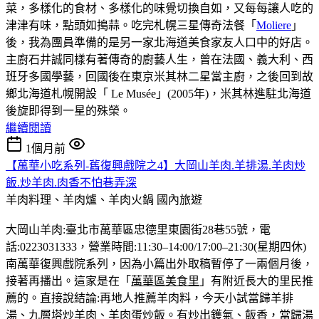
菜，多樣化的食材、多樣化的味覺切換自如，又每每讓人吃的
津津有味，點頭如搗蒜。吃完札幌三星傳奇法餐「
Moliere
」
後，我為團員準備的是另一家北海道美食家友人口中的好店。
主廚石井誠同樣有著傳奇的廚藝人生，曾在法國、義大利、西
班牙多國學藝，回國後在東京米其林二星當主廚，之後回到故
鄉北海道札幌開設「 Le Musée」(2005年)，米其林進駐北海道
後旋即得到一星的殊榮。
繼續閱讀
1個月前
【萬華小吃系列-舊復興戲院之4】大岡山羊肉.羊排湯.羊肉炒
飯.炒羊肉.肉香不怕巷弄深
羊肉料理、羊肉爐、羊肉火鍋
國內旅遊
大岡山羊肉:臺北市萬華區忠德里東園街28巷55號，電
話:0223031333，營業時間:11:30–14:00/17:00–21:30(星期四休)
南萬華復興戲院系列，因為小篇出外取稿暫停了一兩個月後，
接著再播出。這家是在「
萬華區美食里
」有附近長大的里民推
薦的。直接說結論:再地人推薦羊肉料，今天小試當歸羊排
湯、九層塔炒羊肉、羊肉蛋炒飯。有炒出鑊氣、飯香，當歸湯