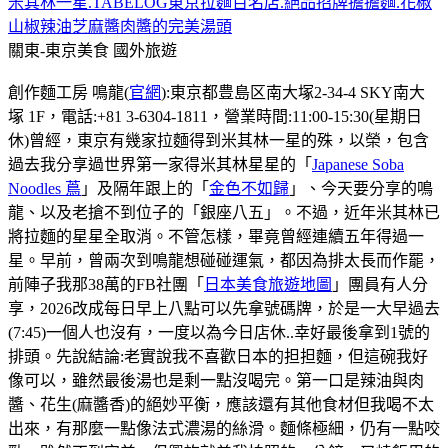
米其林一星.TABELOG東京拉麵百名店.絕品招牌擔擔麵.花椒
山椒辣油芝麻醬肉醬的完美湯頭
關東-東京美食
國外旅遊
創作麵工房 鳴龍(
官網
):東京都豊島区南大塚2-34-4 SKY南大
塚 1F，電話:+81 3-6304-1811，營業時間:11:00-15:30(星期日
休)曾經，東京有幾家拉麵得到米其林一星的殊，以榮，包含
過去我分享過世界第一家得米其林星星的「
Japanese Soba
Noodles 蔦
」及隔年跟上的「
金色不如歸
」、今天要分享的鳴
龍、以及老搶不到位子的「銀座八五」。不過，近年米其林已
將拉麵的星星全取消。不管怎樣，畢竟曾經連續五年得過一
星。早前，曾兩次到鳴龍想碰碰運氣，都因為排太長而作罷，
前陣子我那38萬的FB社團「
日本美食旅遊地圖
」團員有人分
享，2026改成每日早上八點可以先拿號碼牌，於是一大早過去
(7:45)一個人也沒有，一度以為今日店休..幸好最後拿到1號的
排頭。先說結論:老實說我不喜歡日本的担担麵，但這碗我好
像可以，雖然最後湯也是剩一點沒喝完。第一口是辣油與肉
醬、花生(麻醬香)的絕妙平衡，應該還有其他食材但我喝不太
出來，有那麼一點像法式濃湯的絲滑。麵條極細，仍有一點咬