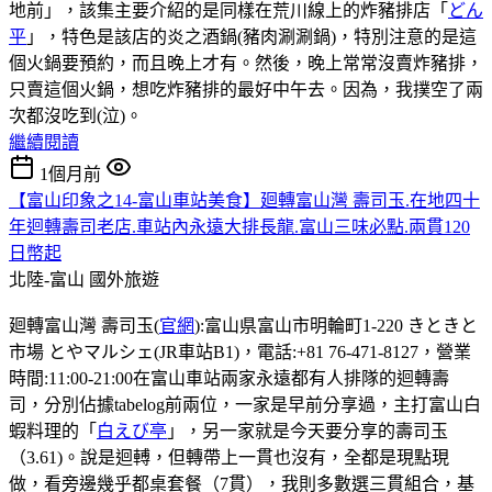
地前」，該集主要介紹的是同樣在荒川線上的炸豬排店「
どん
平
」，特色是該店的炎之酒鍋(豬肉涮涮鍋)，特別注意的是這
個火鍋要預約，而且晚上才有。然後，晚上常常沒賣炸豬排，
只賣這個火鍋，想吃炸豬排的最好中午去。因為，我撲空了兩
次都沒吃到(泣)。
繼續閱讀
1個月前
【富山印象之14-富山車站美食】廻轉富山灣 壽司玉.在地四十
年迴轉壽司老店.車站內永遠大排長龍.富山三味必點.兩貫120
日幣起
北陸-富山
國外旅遊
廻轉富山灣 壽司玉(
官網
):富山県富山市明輪町1-220 きときと
市場 とやマルシェ(JR車站B1)，電話:+81 76-471-8127，營業
時間:11:00-21:00在富山車站兩家永遠都有人排隊的迴轉壽
司，分別佔據tabelog前兩位，一家是早前分享過，主打富山白
蝦料理的「
白えび亭
」，另一家就是今天要分享的壽司玉
（3.61)。說是迴𨍭，但轉帶上一貫也沒有，全都是現點現
做，看旁邊幾乎都桌套餐（7貫），我則多數選三貫組合，基