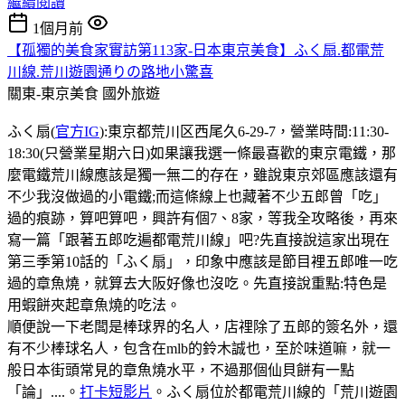
繼續閱讀
1個月前
【孤獨的美食家實訪第113家-日本東京美食】ふく扇.都電荒
川線.荒川遊園通りの路地小驚喜
關東-東京美食
國外旅遊
ふく扇(
官方IG
):東京都荒川区西尾久6-29-7，營業時間:11:30-
18:30(只營業星期六日)如果讓我選一條最喜歡的東京電鐵，那
麼電鐵荒川線應該是獨一無二的存在，雖說東京郊區應該還有
不少我沒做過的小電鐵;而這條線上也藏著不少五郎曾「吃」
過的痕跡，算吧算吧，興許有個7、8家，等我全攻略後，再來
寫一篇「跟著五郎吃遍都電荒川線」吧?先直接說這家出現在
第三季第10話的「ふく扇」，印象中應該是節目裡五郎唯一吃
過的章魚燒，就算去大阪好像也沒吃。先直接說重點:特色是
用蝦餅夾起章魚燒的吃法。
順便說一下老闆是棒球界的名人，店𥚃除了五郎的簽名外，還
有不少棒球名人，包含在mlb的鈴木誠也，至於味道嘛，就一
般日本街頭常見的章魚燒水平，不過那個仙貝餅有一點
「論」....。
打卡短影片
。ふく扇位於都電荒川線的「荒川遊園