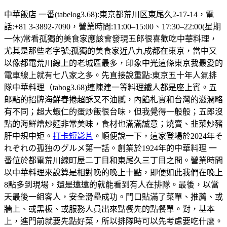
中華飯店 一番(tabelog3.68):東京都荒川区東尾久2-17-14，電
話:+81 3-3892-7090，營業時間:11:00–15:00、17:30–22:00(星期
一休)常看孤獨的美食家應該會發現五郎很喜歡吃中華料理，
尤其是那些老字號;孤獨的美食家近八九成都在東京，當中又
以像都電荒川線上的老城區最多，印象中光這條東京我最愛的
電車線上就有七八家之多。先直接說重點:東京五十年人氣排
隊中華料理（tabog3.68)連陳建一等料理鐵人都是座上賓。五
郎點的招牌海鮮春捲超酥又不油膩，內餡札實和台灣的滋潤略
有不同；超大蝦仁的蛋炒飯很台味，但我覺得一般般；五郎沒
點的海鮮燴炒麵非常美味，食材也滿滿誠意；燒賣、韭菜炒豬
肝中規中矩。
打卡短影片
。順便說一下，這家登場於2024年そ
れぞれの孤独のグルメ第一話。創業於1924年的中華料理 一
番位於都電荒川線町屋二丁目和東尾久三丁目之間。營業時間
以中華料理來說算是相對晚的晚上十點，即便如此我們在晚上
8點多到現場，還是遠遠的就能看到有人在排隊。最後，以當
天最後一組客人，安全滑壘成功。門口貼滿了菜單、推薦、或
牆上、或黑板、或服務人員出來點餐先的點餐單。對，基本
上，進門前就要先點好菜，所以排隊時可以先考慮要吃什麼。