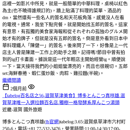
店裡一如影片中所見，就是一般簡單的中華料理，桌椅以紅色
為主(也不曉得誰規訂的)，牆上貼滿了料理的菜單、酒品的
dm，當然還有一些名人的簽名和天花板角落，感覺沒人在看
的電視。通常，我坐下點完餐，就是開始找五郎的簽名。這家
有意思，有孤獨的美食家海報和從それぞれの孤独のグルメ開
始才有的牌子，但就是沒有五郎的簽名。倒是意外看到日本中
華料理鐵人「陳健一」的簽名。後來問了一下，好像是上一代
店主人曾是陳建一工作上的助手之類。記得嗎?節目中曾有拍
到的ig打卡畫面，據說是這一代年輕店主開始經營ig。順便說
一下，當天接待我們的小姐姐蠻漂亮的，而且也很親切。五郎
set:海鮮春捲、蝦仁蛋炒飯、肉粽、雞拉麵(半碗)。
繼續閱讀
2個月前
【tabelog百名店之56-滋賀草津美食】博多とんこつ真咲雄.滋
賀草津唯一入選拉麵百名店.獨樹一格發酵系厚んこつ湯頭
近畿-滋賀
國外旅遊
博多とんこつ真咲雄(
fb官網
)tabelog:3.65:滋賀県草津市穴村町
250-6，電話:+81 77-532-3476，營業時間:11:00-14:30/17:00-