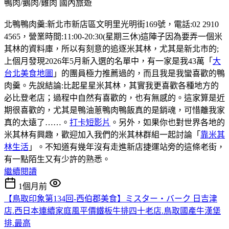
鴨肉/鵝肉/雞肉
國內旅遊
北鴨鴨肉羹:新北市新店區文明里光明街169號，電話:02 2910
4565，營業時間:11:00-20:30(星期三休)這陣子因為要弄一個米
其林的資料庫，所以有刻意的追逐米其林，尤其是新北市的;
上個月發現2026年5月新入選的名單中，有一家是我43萬「
大
台北美食地圖
」的團員極力推薦過的，而且我是我蠻喜歡的鴨
肉羹。先說結論:比起星星米其林，其實我更喜歡各種地方的
必比登老店；過程中自然有喜歡的，也有無感的。這家算是近
期很喜歡的，尤其是鴨油蔥鴨肉鴨飯真的是銷魂，可惜離我家
真的太遠了……。
打卡短影片
。另外，如果你也對世界各地的
米其林有興趣，歡迎加入我們的米其林群組一起討論「
靠米其
林生活
」。不知道有幾年沒有走進新店捷運站旁的這條老街，
有一點陌生又有少許的熟悉。
繼續閱讀
1個月前
【鳥取印象第134回-西伯郡美食】ミスター・バーク 日吉津
店.西日本連續家庭風平價鐵板牛排四十老店.鳥取國產牛漢堡
排.最高