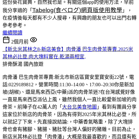
這份葵花寶典，自然我也是。有關這個app的使用方法，早前
Tabelog(食べログ)網頁版使用教學
我分享過的「
」，
在疫情後每天都有不少人搜尋，有興趣的朋友也可以出門右轉
參考參考。
繼續閱讀
2個月前
【新北米其林之8-新店美食】肉骨潘 巴生肉骨茶專賣.2025米
其林必比登.肉大塊料實在.乾湯兩相宜,
排骨酥湯
國內旅遊
肉骨潘 巴生肉骨茶專賣:新北市新店區寶安里寶安街22號，電
話:0229189812，營業時間:11:30–14:00、17:00–20:30你是新加
坡(胡椒)、還是馬來西亞(中藥)派的肉骨茶迷?在台灣感覺好像
一直是馬來西亞派佔上風，雖然我個人一直比較愛新加坡的肉
骨茶。前陣子在42萬人的「
大台北美食地圖
」看到有團員分享
這家位於新店的肉骨茶，因為有得到2025年米其林比必登，所
以就記了下來。先直接說結論:，中藥香氣略重，除了大塊排
骨也會有豬腳、豬腸、豬肚等台灣人偏好的豬雜。目前為止，
新店米其林必比登「肉骨潘」大概是我最喜歡的，而且還有乾