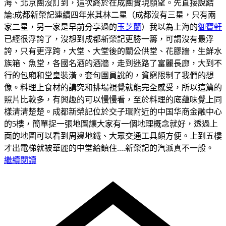
海、北京團沒訂到，這次終於在成團實現願望。先直接說結
論:成都新榮記連續四年米其林二星（成都沒有三星，只有兩
家二星，另一家是早前分享過的
玉芝蘭
）我以為上海的
御寶軒
已經很浮誇了，沒想到成都新榮記更勝一籌，可謂沒有最浮
誇，只有更浮跨，大堂、大堂後的關公供堂、花膠牆，生鮮水
族箱、魚堂，各國名酒的酒牆，走到迷路了富麗長廊，大到不
行的包廂和堂皇裝潢。套句團員說的，貧窮限制了我們的想
像。料理上食材的講究和排場視覺就能完全感受，所以這篇的
照片比較多，有興趣的可以慢慢看，至於料理的底蕴味覺上同
樣清清楚楚。
成都新榮記位於交子環附近的中国华商金融中心
的5樓，簡單捉一張地圖讓大家有一個地理概念就好，透過上
面的地圖可以看到周邊地鐵、大眾交通工具頗方便。
上到五樓
才出電梯就被華麗的中堂給鎮住....新榮記的汽派真不一般。
繼續閱讀