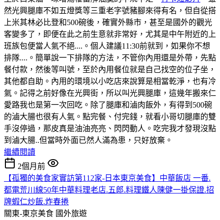
然光興腿庫不如五燈獎等三重老字號豬腳來得有名，但自從搭
上米其林必比登和500碗後，確實外縣市，甚至是國外的觀光
客變多了，即便在此之前生意就非常好，尤其是中午附近的上
班族包便當人氣不絕....。個人建議11:30前就到，如果你不想
排隊....。簡單說一下排隊的方法，不管你內用還是外帶，先點
餐付款，然後等叫號，至於內用餐位就是自己找空的位子坐，
其他都自助。內用的環境以小吃店來說算是相當乾淨，也有冷
氣。記得之前好像在光興街，所以叫光興腿庫，這幾年搬來仁
愛路我也是第一次回吃。除了腿庫和滷肉飯外，有得到500碗
的滷大腸也很有人氣。點完餐、付完錢，就看小哥切腿庫的雙
手沒停過，那皮真是油油亮亮、閃閃動人。吃完我才發現沒點
到滷大腸..但當時外面已然人滿為患，只好放棄。
繼續閱讀
2個月前
【孤獨的美食家實訪第112家-日本東京美食】中華飯店 一番.
都電荒川線50年中華料理老店.五郎.料理鐵人陳健一掛保證.招
牌蝦仁炒飯.炸春捲
關東-東京美食
國外旅遊