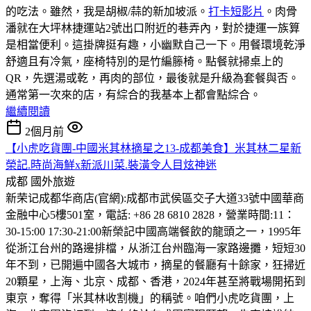
的吃法。雖然，我是胡椒/蒜的新加坡派。
打卡短影片
。肉骨
潘就在大坪林捷運站2號出口附近的巷弄內，對於捷運一族算
是相當便利。這掛牌挺有趣，小幽默自己一下。用餐環境乾淨
舒適且有冷氣，座椅特別的是竹編籐椅。點餐就掃桌上的
QR，先選湯或乾，再肉的部位，最後就是升級為套餐與否。
通常第一次來的店，有綜合的我基本上都會點綜合。
繼續閱讀
2個月前
【小虎吃貨團-中國米其林摘星之13-成都美食】米其林二星新
榮記.時尚海鮮x新派川菜.裝潢令人目炫神迷
成都
國外旅遊
新荣记成都华商店(官網):成都市武侯區交子大道33號中國華商
金融中心5樓501室，電話: +86 28 6810 2828，營業時間:11：
30-15:00 17:30-21:00
新榮記中國高端餐飲的龍頭之一，1995年
從浙江台州的路邊排檔，从浙江台州臨海一家路邊攤，短短30
年不到，已開遍中國各大城市，摘星的餐廳有十餘家，狂掃近
20顆星，上海、北京、成都、香港，2024年甚至將戰場開拓到
東京，奪得「米其林收割機」的稱號。咱們小虎吃貨團，上