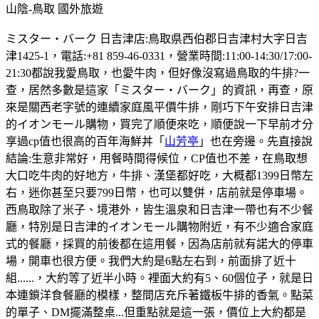
山陰-鳥取
國外旅遊
ミスター・バーク 日吉津店:鳥取県西伯郡日吉津村大字日吉
津1425-1，電話:+81 859-46-0331，營業時間:11:00-14:30/17:00-
21:30都說我愛鳥取，也愛牛肉，但好像沒寫過鳥取的牛排?一
查，居然多數是這家「ミスター・バーク」的資訊，再查，原
來是關西老字號的連續家庭風平價牛排，剛巧下午安排日吉津
的イオンモール購物，買完了順便來吃，順便說一下早前才分
享過cp值也很高的百年海鮮丼「
山芳亭
」也在旁邊。先直接說
結論:生意非常好，用餐時間得候位，CP值也不差，在鳥取想
大口吃牛肉的好地方，牛排、漢堡都好吃，大概都1399日幣左
右，迷你甚至只要799日幣，也可以雙併，店前就是停車場。
西鳥取除了米子、境港外，皆生溫泉和日吉津一帶也有不少餐
廳，特別是日吉津的イオンモール購物附近，有不少適合家庭
式的餐廳，採買的前後都在這用餐，因為店前就有諾大的停車
場，開車也很方便。我們大約是6點左右到，前面排了近十
組......，大約等了近半小時。裡面大約有5、60個位子，就是日
本連鎖洋食餐廳的模樣，整間店充斥著鐵板牛排的香氣。點菜
的單子、DM擺滿整桌...但重點就是這一張，價位上大約都是