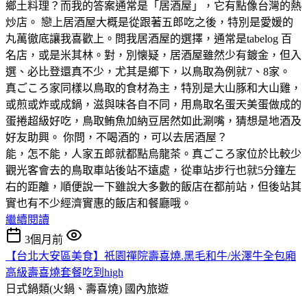
鄉土料理？而我的答案通常是「居酒屋」，它有點像台灣的熱
炒店。 戀上居酒屋大概是從跟著五郎吃之後，特別是愛媛的
丸萬徹底讓我喜歡上。問我居酒屋的選擇，通常是tabelog 百
名店，或是米其林。對，別懐疑，居酒屋雖然少有鍍金，但入
選、必比登還真不少，尤其是鄉下，以鳥取為例就7、8家。
真ごころ家同樣以鳥取的食材為主，特別是大山豚和大山雞，
或煎或炸或成鍋，滋與味各自不同，用鳥取名蛋天美蛋做成的
蛋捲超級好吃，鳥取鲔魚加納豆居然如此涮嘴，猜想是地酒及
好友助興。 你問，不喝酒的，可以去居酒屋？
能，怎不能，人家五郎就都點烏龍茶。真ごころ家位於比較少
觀光客會去的鳥取車站後站不遠處，從車站步行也就5分鐘左
右的距離，順便說一下雖說大多數的飯店在都前站，但後站其
實也有不少經濟實惠的飯店和餐廳哦。
繼續閱讀
3個月前
【台北大安區美食】祇園禪院壽喜燒.黑毛和牛/米澤牛全包廂
高級壽喜燒套餐吃到high
日式鍋類(火鍋、壽喜燒)
國內旅遊