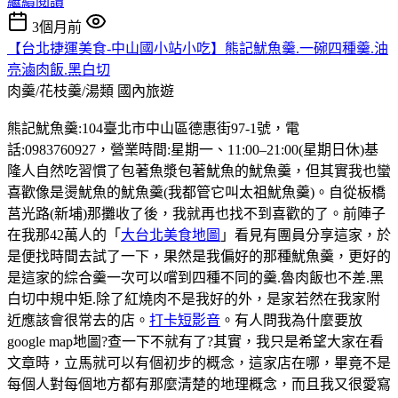
繼續閱讀
3個月前
【台北捷運美食-中山國小站小吃】熊記魷魚羹.一碗四種羹.油
亮滷肉飯.黑白切
肉羹/花枝羹/湯類
國內旅遊
熊記魷魚羹:104臺北市中山區德惠街97-1號，電
話:0983760927，營業時間:星期一、11:00–21:00(星期日休)基
隆人自然吃習慣了包著魚漿包著魷魚的魷魚羹，但其實我也蠻
喜歡像是燙魷魚的魷魚羹(我都管它叫太祖魷魚羹)。自從板橋
莒光路(新埔)那攤收了後，我就再也找不到喜歡的了。前陣子
在我那42萬人的「
大台北美食地圖
」看見有團員分享這家，於
是便找時間去試了一下，果然是我偏好的那種魷魚羹，更好的
是這家的綜合羹一次可以嚐到四種不同的羹.魯肉飯也不差.黑
白切中規中矩.除了紅燒肉不是我好的外，是家若然在我家附
近應該會很常去的店。
打卡短影音
。有人問我為什麼要放
google map地圖?查一下不就有了?其實，我只是希望大家在看
文章時，立馬就可以有個初步的概念，這家店在哪，畢竟不是
每個人對每個地方都有那麼清楚的地理概念，而且我又很愛寫