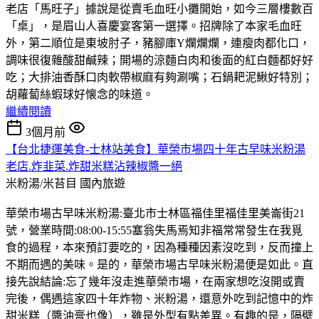
老店「馬旺子」據說是從賣毛血旺小攤開始，如今三層樓數百
「桌」，是眉山人喜慶宴客第一選擇。招牌除了本家毛血旺
外，第二順位是東坡肘子，豬腳庫Y爛爛爛，連瘦肉都化口，
調味很復雜酸甜鹹辣；開場的涼麵白肉和後面的紅白麵都好好
吃；大排油香酥口肉軟帶椒麻有夠涮嘴；石鍋耙泥鰍好特別；
胡蘿蔔絲蝦球好懐念的味道。
繼續閱讀
3個月前
【台北捷運美食-士林站美食】華榮市場四十年古早味米粉湯
老店.炸韭菜.炸甜米糕沾辣椒醬一絕
米粉湯/米苔目
國內旅遊
華榮市場古早味米粉湯:臺北市士林區福佳里福佳里美崙街21
號，營業時間:08:00-15:55塞翁失馬焉知非福常常發生在我覓
食的過程，本來預訂要吃的，因為種種因素沒吃到，反而撞上
不期而遇的美味。是的，華榮市場古早味米粉湯便是如此。直
接先說結論:忘了幾年沒走進華榮市場，在兩家想吃沒開或賣
完後，偶遇這家四十年炸物、米粉湯，還意外吃到記憶中的炸
甜米糕（醬油膏也像），雖是外型有點差異。有趣的是，隔壁