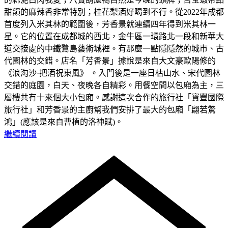
甜韻的麻辣香非常特別；桂花梨酒好喝到不行。從2022年成都
首度列入米其林的範圍後，芳香景就連續四年得到米其林一
星。它的位置在成都城的西北，金牛區一環路北一段和新華大
道交接處的中鐵鷺島藝術城裡。有那麼一點隱隱然的城市、古
代園林的交錯。店名「芳香景」據說是來自大文豪歐陽修的
《浪淘沙·把酒祝東風》 。入門後是一座日枯山水、宋代園林
交錯的庭園，白天、夜晚各自精彩。用餐空間以包廂為主，三
層樓共有十來個大小包廂。感謝這次合作的旅行社「寶豐國際
旅行社」和芳香景的主廚幫我們安排了最大的包廂「翩若驚
鴻」(應該是來自曹植的洛神賦)。
繼續閱讀