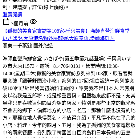
制，建議提早訂位(線上預約)。
繼續閱讀
3個月前
【孤獨的美食家實訪第108家-千葉美食】漁師直營海鮮食堂
いさばや.大原港名物外房龍蝦.大原章魚.漁師海鮮丼
關東－千葉縣
國外旅遊
漁師直營海鮮食堂 いさばや(第五季第九話登場):千葉県いす
み市大原11573，電話:+81470640131，營業時間:10:30-
14:00(星期二休)孤獨的美食家實訪系列來到108家，眼看著就
要突破「跟著舒國治小吃」系列的117回:坦白說這一系列能突
破100回已經是我當初始料未級的，畢竟我不是日本人:常有朋
友以為我是五郎粉，或是松重豐粉，但嚴格來說都不是，充其
量我只是喜歡這個節目介紹的店家，特別是那些正常的觀光客
不會去的鄉下、偏僻地方的小店、老店，那種什麼也沒有的地
方，那種在地人覺得莫名，不值得介紹，平凡得不能在平凡的
小店、料理。今年的四月、五月，我為了孤獨的美食家電影版
中的兩家餐廳，分別跑了韓國釜山巨濟島和日本長崎的五島