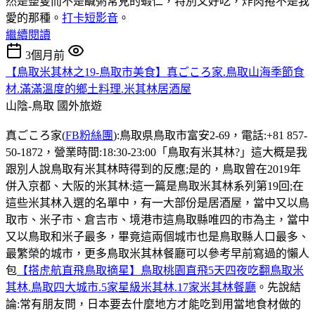
然是整隻而不是鹹粥常見的蝦仁，特別又好吃，炸肉捲不是我
愛的那種。
打卡短影音
。
繼續閱讀
3個月前
【鳥取米其林之19-鳥取市美食】真ごころ家.鳥取山海季節食
材.滿滿溫度的鄉土料理.米其林居酒屋
山陰-鳥取
國外旅遊
真ごころ家(
FB粉絲團
):鳥取県鳥取市富安2-69，電話:+81 857-
50-1872，營業時間:18:30-23:00「鳥取有米其林?」這大概是我
跟別人說鳥取有米其林時得到的反應;是的，鳥取曾在2019年
併入京都、大阪的米其林:這一篇是鳥取米其林系列第19回;在
這些米其林入選的名單中，有一大部份是居酒屋，當中又以鳥
取市、米子市、倉吉市、境港市這鳥取縣唯四的市為主，當中
又以鳥取和米子最多，畢竟這兩個城市也是鳥取縣人口最多、
最繁榮的城市，更多鳥取米其林餐廳可以參考早前寫過的懶人
包
【搭虎航直飛鳥取摘星】鳥取桃園直飛5天四夜吃翻鳥取米
其林.鳥取四大城市.5家星級米其林.17家米其林餐廳
。先說結
論:常有朋友問，日本要去什麼地方才能吃到用當地食材做的