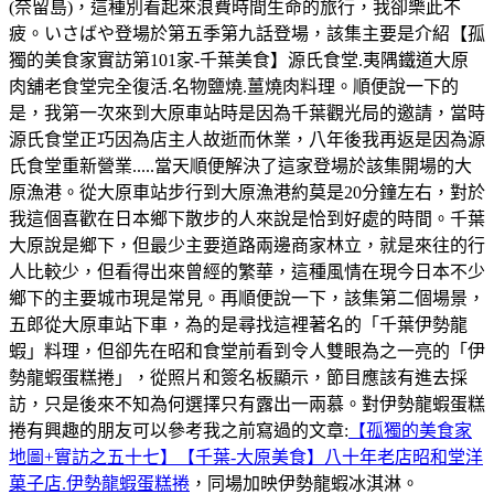
(奈留島)，這種別看起來浪費時間生命的旅行，我卻樂此不
疲。いさばや登場於第五季第九話登場，該集主要是介紹【孤
獨的美食家實訪第101家-千葉美食】源氏食堂.夷隅鐵道大原
肉舖老食堂完全復活.名物鹽燒.薑燒肉料理。順便說一下的
是，我第一次來到大原車站時是因為千葉觀光局的邀請，當時
源氏食堂正巧因為店主人故逝而休業，八年後我再返是因為源
氏食堂重新營業.....當天順便解決了這家登場於該集開場的大
原漁港。從大原車站步行到大原漁港約莫是20分鐘左右，對於
我這個喜歡在日本鄉下散步的人來說是恰到好處的時間。千葉
大原說是鄉下，但最少主要道路兩邊商家林立，就是來往的行
人比較少，但看得出來曾經的繁華，這種風情在現今日本不少
鄉下的主要城市現是常見。再順便說一下，該集第二個場景，
五郎從大原車站下車，為的是尋找這裡著名的「千葉伊勢龍
蝦」料理，但卻先在昭和食堂前看到令人雙眼為之一亮的「伊
勢龍蝦蛋糕捲」，從照片和簽名板顯示，節目應該有進去採
訪，只是後來不知為何選擇只有露出一兩慕。對伊勢龍蝦蛋糕
捲有興趣的朋友可以參考我之前寫過的文章:
【孤獨的美食家
地圖+實訪之五十七】【千葉-大原美食】八十年老店昭和堂洋
菓子店.伊勢龍蝦蛋糕捲
，同場加映伊勢龍蝦冰淇淋。