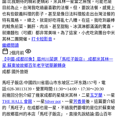
論:比我期待的精彩更精彩，米其林一星當之無愧，可能也是
目前為止，台灣我吃過最喜歡的法餐。但，要說法餐，感覺上
也有些歐義料理的影子，甚至是像日法料理般走出台灣法餐的
特有風格。，總之，就是好吃得亂七八糟。在這，我吃到最棒
的鮭魚前菜、鵝肝、肉派、甚至甜點、冰淇淋都滿滿的驚喜，
就連麵包（可續）都非常美味。為了這家，小虎吃貨團台中米
其林二團開催。
打卡短影音
。
繼續閱讀
2個月前
【中國-成都印象】眉州川菜選「馬旺子飯店」.成都米其林一
星.蘇東坡故鄉百年老字號華麗轉身
成都
國外旅遊
馬旺子飯店:中國四川省眉山市东坡区二环东路157号，電
話:028-38113139，營業時間:11:30〜14:00、17:30〜20:30
前幾回分別介紹了幾家成都的星級米其林，二星
玉芝蘭
、一星
THE HALL 會館
、一星
Silver pot
、一星
芳香景
後，這篇要介紹
的「馬旺子」在成都也是一星，不過我們要嚐的是位於蘇東坡
的故鄉眉州的本店「馬旺子飯店」，直接先說結論:眉山百年