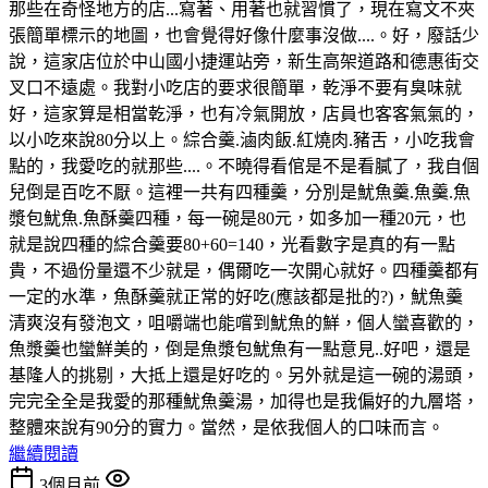
那些在奇怪地方的店...寫著、用著也就習慣了，現在寫文不夾
張簡單標示的地圖，也會覺得好像什麼事沒做....。好，廢話少
說，這家店位於中山國小捷運站旁，新生高架道路和德惠街交
叉口不遠處。我對小吃店的要求很簡單，乾淨不要有臭味就
好，這家算是相當乾淨，也有冷氣開放，店員也客客氣氣的，
以小吃來說80分以上。綜合羹.滷肉飯.紅燒肉.豬舌，小吃我會
點的，我愛吃的就那些....。不曉得看倌是不是看膩了，我自個
兒倒是百吃不厭。這裡一共有四種羹，分別是魷魚羹.魚羹.魚
漿包魷魚.魚酥羹四種，每一碗是80元，如多加一種20元，也
就是說四種的綜合羹要80+60=140，光看數字是真的有一點
貴，不過份量還不少就是，偶爾吃一次開心就好。四種羹都有
一定的水準，魚酥羹就正常的好吃(應該都是批的?)，魷魚羹
清爽沒有發泡文，咀嚼端也能嚐到魷魚的鮮，個人蠻喜歡的，
魚漿羹也蠻鮮美的，倒是魚漿包魷魚有一點意見..好吧，還是
基隆人的挑剔，大抵上還是好吃的。另外就是這一碗的湯頭，
完完全全是我愛的那種魷魚羹湯，加得也是我偏好的九層塔，
整體來說有90分的實力。當然，是依我個人的口味而言。
繼續閱讀
3個月前