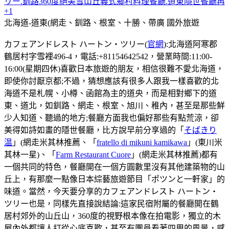
リー.釧路360度絕美雪山丘義式鄉村料理餐廳.道東隱世餐廳再
+1
北海道-道東(網走、釧路、根室、十勝、帶廣
國外旅遊
カフェアンドレスト ハートン・ツリー(
官網
):北海道阿寒郡
鶴居村字雪裡496-4，電話:+81154642542，營業時間:11:00-
16:00(星期四休)喜歡日本旅遊的朋友，相信很難不愛北海道，
即使你討厭京都;不過，猜想應該有很多人跟我一樣喜歡的北
海道不是札幌、小樽、函館為主的道央，而是相對鄉下的道
東、道北，如釧路、網走、根室、旭川、稚內，甚至是那些鮮
少人知道、聽過的地方;餐廳方面我也偏好那些有點荒涼，卻
美得如詩如畫的隱世餐廳，比方說早前分享過的「
そばきり
温
」(網走米其林推薦、「
fratello di mikuni kamikawa
」(東川米
其林一星)、「
Farm Restaurant Cuore
」(網走米其林推薦)都有
一個共同的特色，餐廳開在一個方圓數里沒有其他建築物的山
丘上，有那麼一點像日本綜藝旅遊節目「ポツンと一軒家」的
味道。當然，今天要分享的カフェアンドレスト ハートン・
ツリー也是，同樣先直接說結論:這家民宿附屬的餐廳開在鶴
居村郊外的山丘山，360度的視野根本像在拍電影，獨立的木
屋內外都讓人打從心底喜歡，甚至有團員看著四周的風景，感