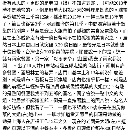
挺有意思的，更妙的是老闆（娘）不知道五郎…（可能2013年
時不是她管的），倒是廚房大姐說那天的料理是她煮的。臚雷
亭登場於第三季第12話，播出於2013年，一幌已經是13年前
了，節目也從第3季，演到如今的第11季，中間還穿插著十數
集的特別篇，甚至是登上大銀幕拍了孤獨的美食家電影版，而
且在五郎威脅沒有達一億日幣就不在拍孤獨的美食家之下，居
然日本上映首四日就突破 3.29 億日圓，最後光是日本就衝破
十億日幣，台灣也有700多萬的票房。順便說一下的是，這一
話有兩家餐廳，另一家「だるまや」(紅圈)我去了兩家都沒
開.....。出了JR大井町車站就是五郎走過的商店街，兩則有許
多餐廳、酒場林立的巷弄。店門口基本上和13年前沒什麼差
別，就是帆布、看板有重新換過。店內也幾乎都一樣，就是店
裡的前檯從年輕妹子(是演員)換成像媽媽桑的大姐(笑)。有趣
的是整間餐廳我找不到五郎的簽名，問了會說一點中文的大
姐，她居然不認識五郎，倒是一直指著牆上的照片說，有名人
來採訪過，但我看了一下，一個也不認識XD後來是在廚房做
菜的大姐(右)跑出來，一聊才知道當天節目的料理是她做的，
她是上海人在店裡工作15年之久，現在的老闆是大姐(左)。這
裡的料理以下酒的中餐為主，多數的料理價位都在300日幣左