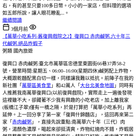
右，有的甚至只要100多日幣。小小的一家店，但料理的選項
如五郎所說，讓人眼花瞭亂...。
繼續閱讀
3個月前
【萬華小吃系列-舊復興戲院之2】復興口 赤肉鹹粥.六十年三
代鹹粥.絕品炸蝦子
粥類
國內旅遊
復興口 赤肉鹹粥:臺北市萬華區忠德里東園街66巷37弄58-2
號，營業時間:星期五、06:00–16:00(星期四休)鹹粥配上炸物，
大概跟乾麵配黑白切一樣，同樣讓我難以抵抗。前陣子在我的
新社團「
萬華區美食里
」和42萬人「
大台北美食地圖
」同時有
人推薦我南萬華復興口(以前復興戲院)，實際走上一遍後發現
這裡雖不大，卻藏著不少我有興趣的小吃老店，加上離我家
(板橋江子翠)僅有一橋之隔，於是打算把「萬華小吃系列」再
延伸。上一回分享了第一家「復興什錦麵店」，這回再來第二
家「
赤肉鹹粥
」，直接先說重點:南萬華六十年（三代）肉
粥，湯顏色濃厚，喝起來卻挺清爽，炸物紅燒肉不錯，炸蝦居