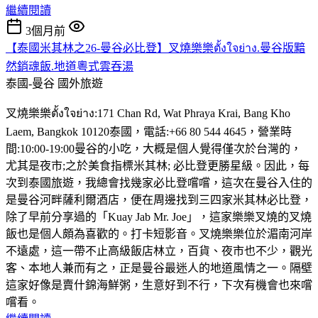
繼續閱讀
3個月前
【泰國米其林之26-曼谷必比登】叉燒樂樂ตั้งใจย่าง.曼谷版黯
然銷魂飯.地道粵式雲吞湯
泰國-曼谷
國外旅遊
叉燒樂樂ตั้งใจย่าง:171 Chan Rd, Wat Phraya Krai, Bang Kho
Laem, Bangkok 10120泰國，電話:+66 80 544 4645，營業時
間:10:00-19:00曼谷的小吃，大概是個人覺得僅次於台灣的，
尤其是夜市;之於美食指標米其林; 必比登更勝星級。因此，每
次到泰國旅遊，我總會找幾家必比登嚐嚐，這次在曼谷入住的
是曼谷河畔薩利爾酒店，便在周邊找到三四家米其林必比登，
除了早前分享過的「Kuay Jab Mr. Joe」，這家樂樂叉燒的叉燒
飯也是個人頗為喜歡的。打卡短影音。叉燒樂樂位於湄南河岸
不遠處，這一帶不止高級飯店林立，百貨、夜市也不少，觀光
客、本地人兼而有之，正是曼谷最迷人的地道風情之一。隔壁
這家好像是賣什錦海鮮粥，生意好到不行，下次有機會也來嚐
嚐看。