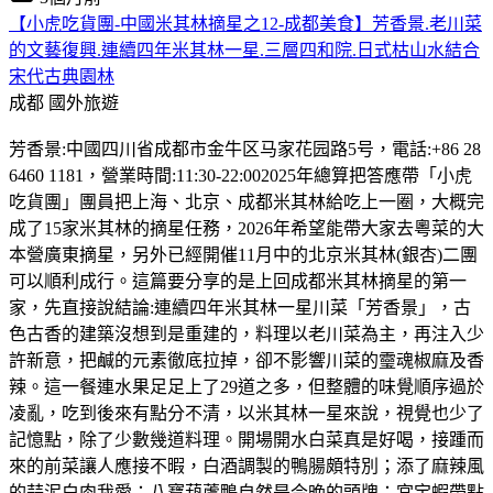
【小虎吃貨團-中國米其林摘星之12-成都美食】芳香景.老川菜
的文藝復興.連續四年米其林一星.三層四和院.日式枯山水結合
宋代古典園林
成都
國外旅遊
芳香景:中國四川省成都市金牛区马家花园路5号，電話:+86 28
6460 1181，營業時間:11:30-22:002025年總算把答應帶「小虎
吃貨團」團員把上海、北京、成都米其林給吃上一圈，大概完
成了15家米其林的摘星任務，2026年希望能帶大家去粵菜的大
本營廣東摘星，另外已經開催11月中的北京米其林(銀杏)二團
可以順利成行。這篇要分享的是上回成都米其林摘星的第一
家，先直接說結論:連續四年米其林一星川菜「芳香景」，古
色古香的建築沒想到是重建的，料理以老川菜為主，再注入少
許新意，把鹹的元素徹底拉掉，卻不影響川菜的𩆜魂椒麻及香
辣。這一餐連水果足足上了29道之多，但整體的味覺順序過於
凌亂，吃到後來有點分不清，以米其林一星來說，視覺也少了
記憶點，除了少數幾道料理。開場開水白菜真是好喝，接踵而
來的前菜讓人應接不暇，白酒調製的鴨腸頗特別；添了麻辣風
的蒜泥白肉我愛；八寶葫蘆鴨自然是今晚的頭牌；宮宝蝦帶點