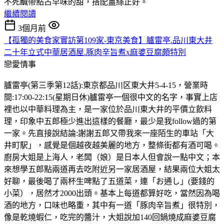
不死鹹帶點古早味的甜，搭配薑絲正好。
繼續閱讀
3個月前
【孤獨的美食家實訪第109家-東京美食】臚雷亭.品川東大井
二十年立式中華居酒屋.豚肉辛旨煮x麻婆豆腐頗特別
戀愛情事
臚雷亭(第三季第12話):東京都品川区東大井5-4-15，營業時
間:17:00-22:15(星期日休)臚雷亭一個很中文的名字，事實上店
裡也以中華料理為主，是一家位於品川東大井的平價立飲料
理，印象中五郎極少進出這樣的餐廳，最少是我follow過的第
一家。先直接說結論:謝謝五郎又帶我來一座陌生的車站「大
井町駅」，感覺是個越夜越美麗的地方，整條街都有酒可喝。
廚房大姐是上海人，老闆（娘）是日本人但會說一點中文；本
來想學五郎點兩道再去吃附近另一家居酒屋，結果兩位大姐太
好聊，最後喝了兩杯生啤點了五道菜，連「お通し」(要錢的
小菜），居然才2000出頭。基本上每道都算好吃，當然因為喝
酒的地方，口味也略重，其中有一道「豚肉辛旨煮」很特別，
像是乾燒蝦仁，吃完的醬汁，大姐說加140回鍋燒成麻婆豆腐