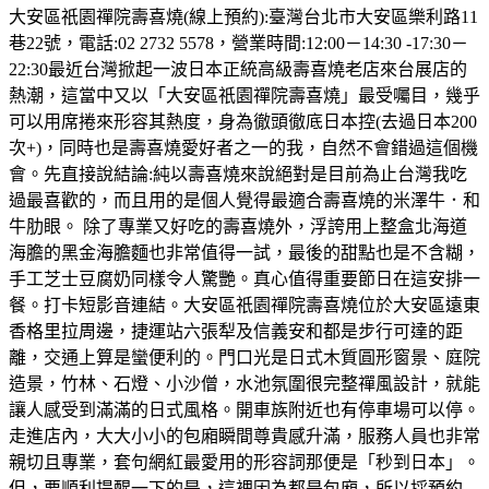
大安區祇園禪院壽喜燒(線上預約):臺灣台北市大安區樂利路11
巷22號，電話:02 2732 5578，營業時間:12:00－14:30 -17:30－
22:30最近台灣掀起一波日本正統高級壽喜燒老店來台展店的
熱潮，這當中又以「大安區祇園禪院壽喜燒」最受囑目，幾乎
可以用席捲來形容其熱度，身為徹頭徹底日本控(去過日本200
次+)，同時也是壽喜燒愛好者之一的我，自然不會錯過這個機
會。先直接說結論:純以壽喜燒來說絕對是目前為止台灣我吃
過最喜歡的，而且用的是個人覺得最適合壽喜燒的米澤牛．和
牛肋眼。 除了專業又好吃的壽喜燒外，浮誇用上整盒北海道
海膽的黑金海膽麵也非常值得一試，最後的甜點也是不含糊，
手工芝士豆腐奶同樣令人驚艷。真心值得重要節日在這安排一
餐。打卡短影音連結。大安區祇園禪院壽喜燒位於大安區遠東
香格里拉周邊，捷運站六張犁及信義安和都是步行可達的距
離，交通上算是蠻便利的。門口光是日式木質圓形窗景、庭院
造景，竹林、石燈、小沙僧，水池氛圍很完整禪風設計，就能
讓人感受到滿滿的日式風格。開車族附近也有停車場可以停。
走進店內，大大小小的包廂瞬間尊貴感升滿，服務人員也非常
親切且專業，套句網紅最愛用的形容詞那便是「秒到日本」。
但，要順利提醒一下的是，這裡因為都是包廂，所以採預約