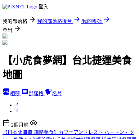
登入
我的部落格
我的部落格後台
我的帳號
登出
【小虎食夢網】台北捷運美食
地圖
相簿
部落格
名片
2個月前
【日本北海道-釧路美食】カフェアンドレスト ハートン・ツ