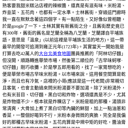
熟客要我甜米糕沾店裡的辣椒醬，還真是有滋有味。米粉湯、
炸韭菜、五花肉，也都有一定水準。士林舊街，穿過這門廊時
我一直在默默念著這四個字。有一點陌生，又好像似曾相聽，
於是google了一下。士林其實有新舊街之分，且舊街歷史竟已
有300年，舊街的舊名是芝蘭全稱為八芝蘭，芝蘭譯自平埔族
語，意思是「溫泉」(以前這裡是平埔族生活的地方)。這一帶
最早的開發可追溯到雍正元年(1723年)。其實當天一開始我是
打算去吃42萬人的
大台北美食地圖
團員推薦的「阿林切仔麵」
但沒開，順路轉進華榮市場，然後第二順位的「古早味蚵嗲·
切仔麵」剛巧收攤，於是學五郎用看的，找了一家胃想吃的，
便是華榮市場古早味米粉湯。以市場來說，這用餐空間算是乾
淨，而且也有冷氣，店裡的小哥(應該是這一代老闆)非常親切
且客氣，也會主動過來問米粉湯要不要加湯。除了米粉湯外，
也有米苔目、切仔麵，黑白切和炸物，選項還真是不少，尤其
是炸物還不少，根本就是炸粿店了。米粉是粗的那種，湯頭非
常清爽，大骨加上煮了黑白切等內臟的鮮甜，加上一點油蔥和
香菜，一整個好喝到不行，米粉本身微微的爽脆，完全是我偏
好的那種古早味米粉湯。五花肉算是中規中矩的好吃，醬油膏