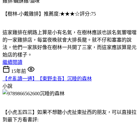
雞排/鹹酥雞/滷味
【樹林-小戴雞排】推薦度:★★★☆評分:75
這家雞排在網路上算是小有名氣，在樹林應該也該名氣響噹噹
的一家雞排店，每當夜晚就會大排長龍。就不仔和塞塞的說
法，他們一家族好像在樹林一共開了三家，而這家應該算是元
始店的樣子。
繼續閱讀
15年前
【虎亂讀一通】【東野圭吾】沉睡的森林
小說
【小虎五四三】如果不想聽小虎扯東扯西的朋友，可以直接拉
到最下方看書評: