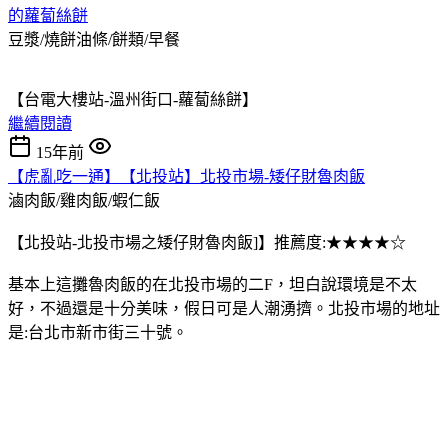
的蘿蔔絲餅
豆漿/燒餅油條/餅類/早餐
【台電大樓站-溫州街口-蘿蔔絲餅】
繼續閱讀
15年前
【虎亂吃一通】【北投站】北投市場-矮仔財魯肉飯
滷肉飯/雞肉飯/蝦仁飯
【北投站-北投市場之矮仔財魯肉飯]】推薦度:★★★★☆
基本上這攤魯肉飯的在北投市場的二F，坦白說環境是不太
好，不過還是十分美味，假日可是人潮湧擠。北投市場的地址
是:台北市新市街三十號。