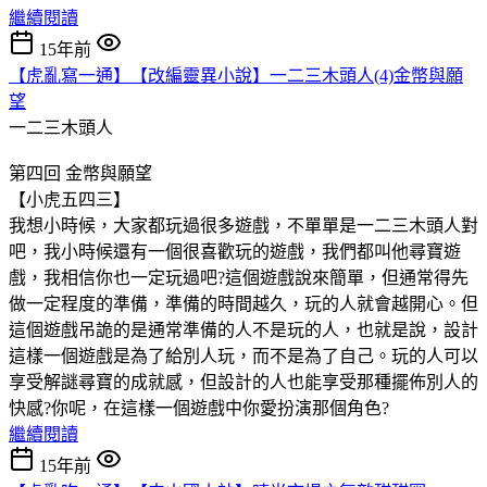
繼續閱讀
15年前
【虎亂寫一通】【改編靈異小說】一二三木頭人(4)金幣與願
望
一二三木頭人
第四回 金幣與願望
【小虎五四三】
我想小時候，大家都玩過很多遊戲，不單單是一二三木頭人對
吧，我小時候還有一個很喜歡玩的遊戲，我們都叫他尋寶遊
戲，我相信你也一定玩過吧?這個遊戲說來簡單，但通常得先
做一定程度的準備，準備的時間越久，玩的人就會越開心。但
這個遊戲吊詭的是通常準備的人不是玩的人，也就是說，設計
這樣一個遊戲是為了給別人玩，而不是為了自己。玩的人可以
享受解謎尋寶的成就感，但設計的人也能享受那種擺佈別人的
快感?你呢，在這樣一個遊戲中你愛扮演那個角色?
繼續閱讀
15年前