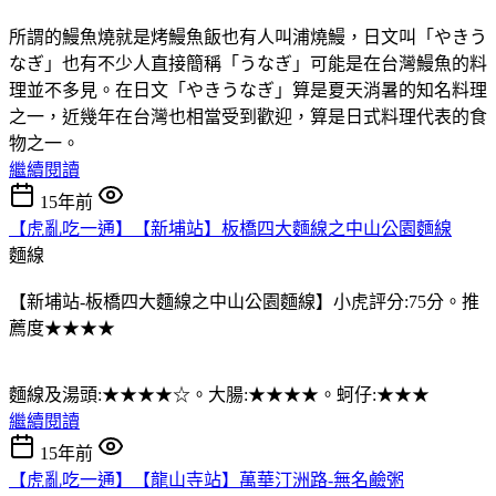
所謂的鰻魚燒就是烤鰻魚飯也有人叫浦燒鰻，日文叫「やきう
なぎ」也有不少人直接簡稱「うなぎ」可能是在台灣鰻魚的料
理並不多見。在日文「やきうなぎ」算是夏天消暑的知名料理
之一，近幾年在台灣也相當受到歡迎，算是日式料理代表的食
物之一。
繼續閱讀
15年前
【虎亂吃一通】【新埔站】板橋四大麵線之中山公園麵線
麵線
【新埔站-板橋四大麵線之中山公園麵線】小虎評分:75分。推
薦度★★★★
麵線及湯頭:★★★★☆。大腸:★★★★。蚵仔:★★★
繼續閱讀
15年前
【虎亂吃一通】【龍山寺站】萬華汀洲路-無名鹼粥