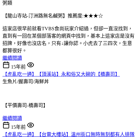
粥類
【龍山寺站-汀洲路無名鹹粥】推薦度:★★★☆
這家店很早前就看TVBS食尚玩家介紹過，但卻一直沒找到，
直到有一回在某個部落客的網頁中找到，基本上這家店是沒有
招牌，好像也沒店名，只有↓讓你認。小虎去了三四次，生意
都算很好。
繼續閱讀
15年前
【虎亂吃一通】【頂溪站】永和俗又大碗的【橋壽司】
生魚片/握壽司/海鮮丼
【平價壽司-橋壽司】
繼續閱讀
15年前
【虎亂吃一通】【台電大樓站】溫州街口無時無刻都有人排隊