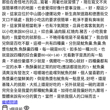
那些在奇怪地方的店...寫著、用著也就習慣了，現在寫文不夾
張簡單標示的地圖，也會覺得好像什麼事沒做....。好，廢話少
說，這家店位於中山國小捷運站旁，新生高架道路和德惠街交
叉口不遠處。我對小吃店的要求很簡單，乾淨不要有臭味就
好，這家算是相當乾淨，也有冷氣開放，店員也客客氣氣的，
以小吃來說80分以上。綜合羹.滷肉飯.紅燒肉.豬舌，小吃我會
點的，我愛吃的就那些....。不曉得看倌是不是看膩了，我自個
兒倒是百吃不厭。這裡一共有四種羹，分別是魷魚羹.魚羹.魚
漿包魷魚.魚酥羹四種，每一碗是80元，如多加一種20元，也
就是說四種的綜合羹要80+60=140，光看數字是真的有一點
貴，不過份量還不少就是，偶爾吃一次開心就好。四種羹都有
一定的水準，魚酥羹就正常的好吃(應該都是批的?)，魷魚羹
清爽沒有發泡文，咀嚼端也能嚐到魷魚的鮮，個人蠻喜歡的，
魚漿羹也蠻鮮美的，倒是魚漿包魷魚有一點意見..好吧，還是
基隆人的挑剔，大抵上還是好吃的。另外就是這一碗的湯頭，
完完全全是我愛的那種魷魚羹湯，加得也是我偏好的九層塔，
整體來說有90分的實力。當然，是依我個人的口味而言。
繼續閱讀
3個月前