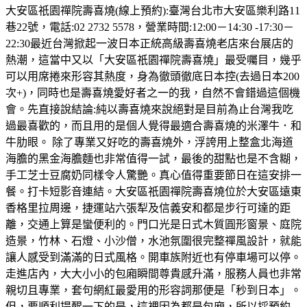
大安區祇園禪院壽喜燒(線上預約):臺灣台北市大安區樂利路11
巷22號，電話:02 2732 5578，營業時間:12:00－14:30 -17:30－
22:30最近台灣掀起一波日本正統高級壽喜燒老店來台展店的
熱潮，這當中又以「大安區祇園禪院壽喜燒」最受囑目，幾乎
可以用席捲來形容其熱度，身為徹頭徹底日本控(去過日本200
次+)，同時也是壽喜燒愛好者之一的我，自然不會錯過這個機
會。先直接說結論:純以壽喜燒來說絕對是目前為止台灣我吃
過最喜歡的，而且用的是個人覺得最適合壽喜燒的米澤牛．和
牛肋眼。 除了專業又好吃的壽喜燒外，浮誇用上整盒北海道
海膽的黑金海膽麵也非常值得一試，最後的甜點也是不含糊，
手工芝士豆腐奶同樣令人驚艷。真心值得重要節日在這安排一
餐。打卡短影音連結。大安區祇園禪院壽喜燒位於大安區遠東
香格里拉周邊，捷運站六張犁及信義安和都是步行可達的距
離，交通上算是蠻便利的。門口光是日式木質圓形窗景、庭院
造景，竹林、石燈、小沙僧，水池氛圍很完整禪風設計，就能
讓人感受到滿滿的日式風格。開車族附近也有停車場可以停。
走進店內，大大小小的包廂瞬間尊貴感升滿，服務人員也非常
親切且專業，套句網紅最愛用的形容詞那便是「秒到日本」。
但，要順利提醒一下的是，這裡因為都是包廂，所以採預約