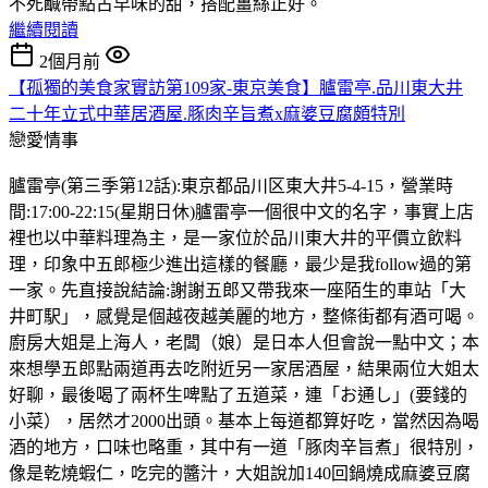
不死鹹帶點古早味的甜，搭配薑絲正好。
繼續閱讀
2個月前
【孤獨的美食家實訪第109家-東京美食】臚雷亭.品川東大井
二十年立式中華居酒屋.豚肉辛旨煮x麻婆豆腐頗特別
戀愛情事
臚雷亭(第三季第12話):東京都品川区東大井5-4-15，營業時
間:17:00-22:15(星期日休)臚雷亭一個很中文的名字，事實上店
裡也以中華料理為主，是一家位於品川東大井的平價立飲料
理，印象中五郎極少進出這樣的餐廳，最少是我follow過的第
一家。先直接說結論:謝謝五郎又帶我來一座陌生的車站「大
井町駅」，感覺是個越夜越美麗的地方，整條街都有酒可喝。
廚房大姐是上海人，老闆（娘）是日本人但會說一點中文；本
來想學五郎點兩道再去吃附近另一家居酒屋，結果兩位大姐太
好聊，最後喝了兩杯生啤點了五道菜，連「お通し」(要錢的
小菜），居然才2000出頭。基本上每道都算好吃，當然因為喝
酒的地方，口味也略重，其中有一道「豚肉辛旨煮」很特別，
像是乾燒蝦仁，吃完的醬汁，大姐說加140回鍋燒成麻婆豆腐