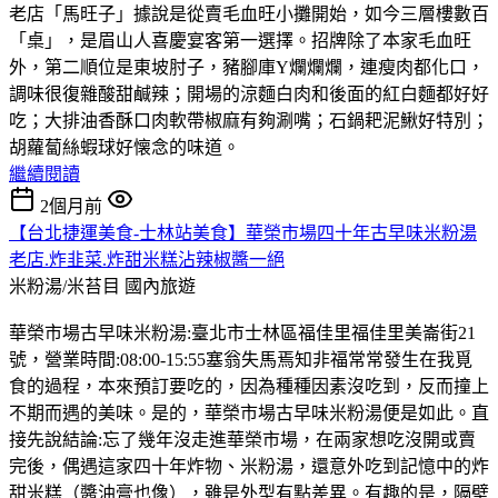
老店「馬旺子」據說是從賣毛血旺小攤開始，如今三層樓數百
「桌」，是眉山人喜慶宴客第一選擇。招牌除了本家毛血旺
外，第二順位是東坡肘子，豬腳庫Y爛爛爛，連瘦肉都化口，
調味很復雜酸甜鹹辣；開場的涼麵白肉和後面的紅白麵都好好
吃；大排油香酥口肉軟帶椒麻有夠涮嘴；石鍋耙泥鰍好特別；
胡蘿蔔絲蝦球好懐念的味道。
繼續閱讀
2個月前
【台北捷運美食-士林站美食】華榮市場四十年古早味米粉湯
老店.炸韭菜.炸甜米糕沾辣椒醬一絕
米粉湯/米苔目
國內旅遊
華榮市場古早味米粉湯:臺北市士林區福佳里福佳里美崙街21
號，營業時間:08:00-15:55塞翁失馬焉知非福常常發生在我覓
食的過程，本來預訂要吃的，因為種種因素沒吃到，反而撞上
不期而遇的美味。是的，華榮市場古早味米粉湯便是如此。直
接先說結論:忘了幾年沒走進華榮市場，在兩家想吃沒開或賣
完後，偶遇這家四十年炸物、米粉湯，還意外吃到記憶中的炸
甜米糕（醬油膏也像），雖是外型有點差異。有趣的是，隔壁