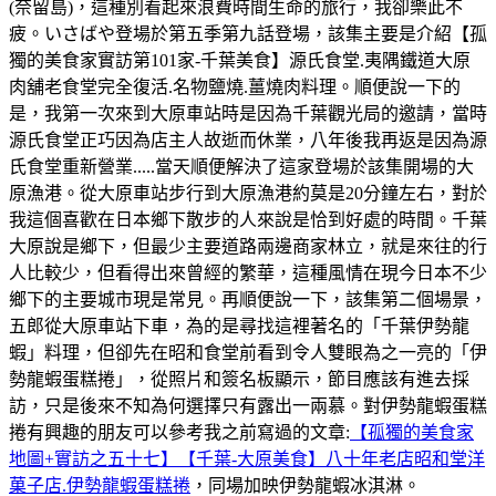
(奈留島)，這種別看起來浪費時間生命的旅行，我卻樂此不
疲。いさばや登場於第五季第九話登場，該集主要是介紹【孤
獨的美食家實訪第101家-千葉美食】源氏食堂.夷隅鐵道大原
肉舖老食堂完全復活.名物鹽燒.薑燒肉料理。順便說一下的
是，我第一次來到大原車站時是因為千葉觀光局的邀請，當時
源氏食堂正巧因為店主人故逝而休業，八年後我再返是因為源
氏食堂重新營業.....當天順便解決了這家登場於該集開場的大
原漁港。從大原車站步行到大原漁港約莫是20分鐘左右，對於
我這個喜歡在日本鄉下散步的人來說是恰到好處的時間。千葉
大原說是鄉下，但最少主要道路兩邊商家林立，就是來往的行
人比較少，但看得出來曾經的繁華，這種風情在現今日本不少
鄉下的主要城市現是常見。再順便說一下，該集第二個場景，
五郎從大原車站下車，為的是尋找這裡著名的「千葉伊勢龍
蝦」料理，但卻先在昭和食堂前看到令人雙眼為之一亮的「伊
勢龍蝦蛋糕捲」，從照片和簽名板顯示，節目應該有進去採
訪，只是後來不知為何選擇只有露出一兩慕。對伊勢龍蝦蛋糕
捲有興趣的朋友可以參考我之前寫過的文章:
【孤獨的美食家
地圖+實訪之五十七】【千葉-大原美食】八十年老店昭和堂洋
菓子店.伊勢龍蝦蛋糕捲
，同場加映伊勢龍蝦冰淇淋。