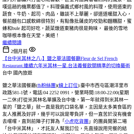
嘆這趟的機票都值了。料理偏義式鄉村風的料理，使用道東的
蔬食、牛奶、起司、肉品，雖談不上華麗，卻道道暖甜入心，
餐前麵包口感軟綿很特別，有點像批薩皮的咬勁和麵糰甜，蜜
蜂和bule 起司好吃，蔬菜燉道東豬肉很是夠味， 最後的雪地
咖啡根本像在天堂，美絕！
繼續閱讀
2個月前
【台中米其林之八-】鹽之華法國餐廳Fleur de Sel French
Restaurant.連續六年米其林一星.台法義餐飲間精準的切換藝術
台中
國內旅遊
鹽之華法國餐廳(
fb粉絲團
)(
線上訂位
):臺中市西屯區潮洋里市
政路581-1號，電話:04 2252 0991，營業時間:18:00-22:00(星期
一二休)打從米其林名單擴及台中後，第一年就得到米其林一
星的「鹽之華」就一直是我的口袋名單，主因是太多美食區的
友人推薦及好評，幾乎可以說是零負評，但一直苦於沒有機會
去嚐嚐，直到前陣子打算為「
小虎吃貨團
」的團員開第二場
「台中米其林」，才託友人幫我訂位，先直接說用完餐的結