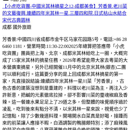
【小虎吃貨團-中國米其林摘星之12-成都美食】芳香景.老川菜
的文藝復興.連續四年米其林一星.三層四和院.日式枯山水結合
宋代古典園林
成都
國外旅遊
芳香景:中國四川省成都市金牛区马家花园路5号，電話:+86 28
6460 1181，營業時間:11:30-22:002025年總算把答應帶「小虎
吃貨團」團員把上海、北京、成都米其林給吃上一圈，大概完
成了15家米其林的摘星任務，2026年希望能帶大家去粵菜的大
本營廣東摘星，另外已經開催11月中的北京米其林(銀杏)二團
可以順利成行。這篇要分享的是上回成都米其林摘星的第一
家，先直接說結論:連續四年米其林一星川菜「芳香景」，古
色古香的建築沒想到是重建的，料理以老川菜為主，再注入少
許新意，把鹹的元素徹底拉掉，卻不影響川菜的𩆜魂椒麻及香
辣。這一餐連水果足足上了29道之多，但整體的味覺順序過於
凌亂，吃到後來有點分不清，以米其林一星來說，視覺也少了
記憶點，除了少數幾道料理。開場開水白菜真是好喝，接踵而
來的前菜讓人應接不暇，白酒調製的鴨腸頗特別；添了麻辣風
的蒜泥白肉我愛；八寶葫蘆鴨自然是今晚的頭牌；宮宝蝦帶點