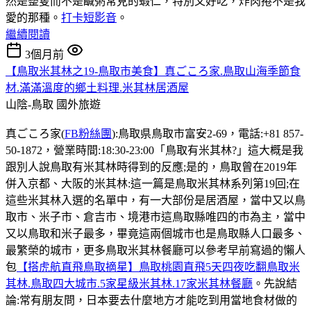
然是整隻而不是鹹粥常見的蝦仁，特別又好吃，炸肉捲不是我
愛的那種。
打卡短影音
。
繼續閱讀
3個月前
【鳥取米其林之19-鳥取市美食】真ごころ家.鳥取山海季節食
材.滿滿溫度的鄉土料理.米其林居酒屋
山陰-鳥取
國外旅遊
真ごころ家(
FB粉絲團
):鳥取県鳥取市富安2-69，電話:+81 857-
50-1872，營業時間:18:30-23:00「鳥取有米其林?」這大概是我
跟別人說鳥取有米其林時得到的反應;是的，鳥取曾在2019年
併入京都、大阪的米其林:這一篇是鳥取米其林系列第19回;在
這些米其林入選的名單中，有一大部份是居酒屋，當中又以鳥
取市、米子市、倉吉市、境港市這鳥取縣唯四的市為主，當中
又以鳥取和米子最多，畢竟這兩個城市也是鳥取縣人口最多、
最繁榮的城市，更多鳥取米其林餐廳可以參考早前寫過的懶人
包
【搭虎航直飛鳥取摘星】鳥取桃園直飛5天四夜吃翻鳥取米
其林.鳥取四大城市.5家星級米其林.17家米其林餐廳
。先說結
論:常有朋友問，日本要去什麼地方才能吃到用當地食材做的