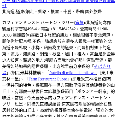
リー.釧路360度絕美雪山丘義式鄉村料理餐廳.道東隱世餐廳再
+1
北海道-道東(網走、釧路、根室、十勝、帶廣
國外旅遊
カフェアンドレスト ハートン・ツリー(
官網
):北海道阿寒郡
鶴居村字雪裡496-4，電話:+81154642542，營業時間:11:00-
16:00(星期四休)喜歡日本旅遊的朋友，相信很難不愛北海道，
即使你討厭京都;不過，猜想應該有很多人跟我一樣喜歡的北
海道不是札幌、小樽、函館為主的道央，而是相對鄉下的道
東、道北，如釧路、網走、根室、旭川、稚內，甚至是那些鮮
少人知道、聽過的地方;餐廳方面我也偏好那些有點荒涼，卻
美得如詩如畫的隱世餐廳，比方說早前分享過的「
そばきり
温
」(網走米其林推薦、「
fratello di mikuni kamikawa
」(東川米
其林一星)、「
Farm Restaurant Cuore
」(網走米其林推薦)都有
一個共同的特色，餐廳開在一個方圓數里沒有其他建築物的山
丘上，有那麼一點像日本綜藝旅遊節目「ポツンと一軒家」的
味道。當然，今天要分享的カフェアンドレスト ハートン・
ツリー也是，同樣先直接說結論:這家民宿附屬的餐廳開在鶴
居村郊外的山丘山，360度的視野根本像在拍電影，獨立的木
屋內外都讓人打從心底喜歡，甚至有團員看著四周的風景，感