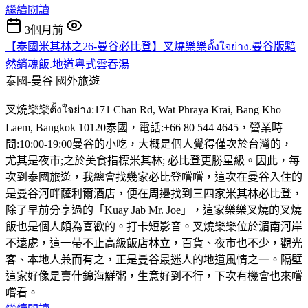
繼續閱讀
3個月前
【泰國米其林之26-曼谷必比登】叉燒樂樂ตั้งใจย่าง.曼谷版黯
然銷魂飯.地道粵式雲吞湯
泰國-曼谷
國外旅遊
叉燒樂樂ตั้งใจย่าง:171 Chan Rd, Wat Phraya Krai, Bang Kho
Laem, Bangkok 10120泰國，電話:+66 80 544 4645，營業時
間:10:00-19:00曼谷的小吃，大概是個人覺得僅次於台灣的，
尤其是夜市;之於美食指標米其林; 必比登更勝星級。因此，每
次到泰國旅遊，我總會找幾家必比登嚐嚐，這次在曼谷入住的
是曼谷河畔薩利爾酒店，便在周邊找到三四家米其林必比登，
除了早前分享過的「Kuay Jab Mr. Joe」，這家樂樂叉燒的叉燒
飯也是個人頗為喜歡的。打卡短影音。叉燒樂樂位於湄南河岸
不遠處，這一帶不止高級飯店林立，百貨、夜市也不少，觀光
客、本地人兼而有之，正是曼谷最迷人的地道風情之一。隔壁
這家好像是賣什錦海鮮粥，生意好到不行，下次有機會也來嚐
嚐看。