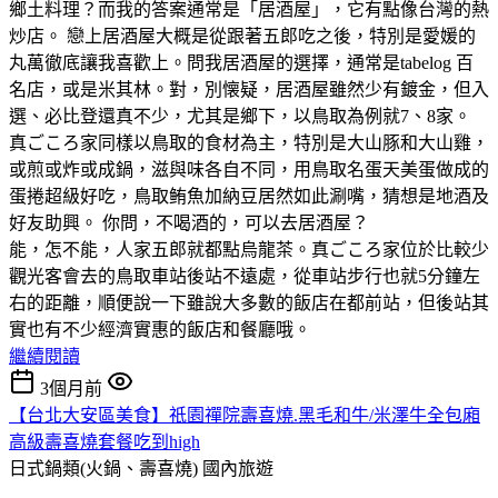
鄉土料理？而我的答案通常是「居酒屋」，它有點像台灣的熱
炒店。 戀上居酒屋大概是從跟著五郎吃之後，特別是愛媛的
丸萬徹底讓我喜歡上。問我居酒屋的選擇，通常是tabelog 百
名店，或是米其林。對，別懐疑，居酒屋雖然少有鍍金，但入
選、必比登還真不少，尤其是鄉下，以鳥取為例就7、8家。
真ごころ家同樣以鳥取的食材為主，特別是大山豚和大山雞，
或煎或炸或成鍋，滋與味各自不同，用鳥取名蛋天美蛋做成的
蛋捲超級好吃，鳥取鲔魚加納豆居然如此涮嘴，猜想是地酒及
好友助興。 你問，不喝酒的，可以去居酒屋？
能，怎不能，人家五郎就都點烏龍茶。真ごころ家位於比較少
觀光客會去的鳥取車站後站不遠處，從車站步行也就5分鐘左
右的距離，順便說一下雖說大多數的飯店在都前站，但後站其
實也有不少經濟實惠的飯店和餐廳哦。
繼續閱讀
3個月前
【台北大安區美食】祇園禪院壽喜燒.黑毛和牛/米澤牛全包廂
高級壽喜燒套餐吃到high
日式鍋類(火鍋、壽喜燒)
國內旅遊