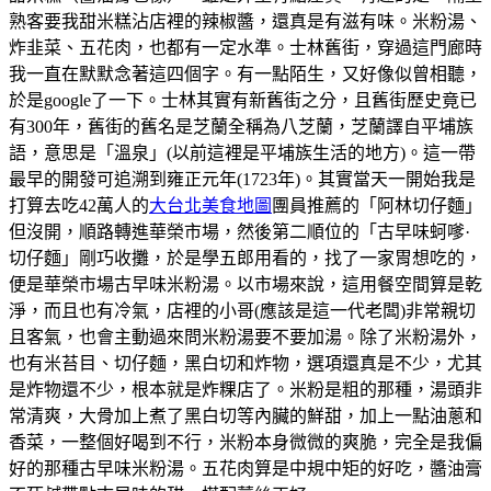
熟客要我甜米糕沾店裡的辣椒醬，還真是有滋有味。米粉湯、
炸韭菜、五花肉，也都有一定水準。士林舊街，穿過這門廊時
我一直在默默念著這四個字。有一點陌生，又好像似曾相聽，
於是google了一下。士林其實有新舊街之分，且舊街歷史竟已
有300年，舊街的舊名是芝蘭全稱為八芝蘭，芝蘭譯自平埔族
語，意思是「溫泉」(以前這裡是平埔族生活的地方)。這一帶
最早的開發可追溯到雍正元年(1723年)。其實當天一開始我是
打算去吃42萬人的
大台北美食地圖
團員推薦的「阿林切仔麵」
但沒開，順路轉進華榮市場，然後第二順位的「古早味蚵嗲·
切仔麵」剛巧收攤，於是學五郎用看的，找了一家胃想吃的，
便是華榮市場古早味米粉湯。以市場來說，這用餐空間算是乾
淨，而且也有冷氣，店裡的小哥(應該是這一代老闆)非常親切
且客氣，也會主動過來問米粉湯要不要加湯。除了米粉湯外，
也有米苔目、切仔麵，黑白切和炸物，選項還真是不少，尤其
是炸物還不少，根本就是炸粿店了。米粉是粗的那種，湯頭非
常清爽，大骨加上煮了黑白切等內臟的鮮甜，加上一點油蔥和
香菜，一整個好喝到不行，米粉本身微微的爽脆，完全是我偏
好的那種古早味米粉湯。五花肉算是中規中矩的好吃，醬油膏