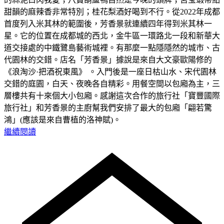
甜韻的麻辣香非常特別；桂花梨酒好喝到不行。從2022年成都
首度列入米其林的範圍後，芳香景就連續四年得到米其林一
星。它的位置在成都城的西北，金牛區一環路北一段和新華大
道交接處的中鐵鷺島藝術城裡。有那麼一點隱隱然的城市、古
代園林的交錯。店名「芳香景」據說是來自大文豪歐陽修的
《浪淘沙·把酒祝東風》 。入門後是一座日枯山水、宋代園林
交錯的庭園，白天、夜晚各自精彩。用餐空間以包廂為主，三
層樓共有十來個大小包廂。感謝這次合作的旅行社「寶豐國際
旅行社」和芳香景的主廚幫我們安排了最大的包廂「翩若驚
鴻」(應該是來自曹植的洛神賦)。
繼續閱讀