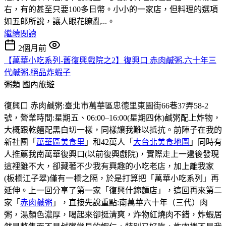
右，有的甚至只要100多日幣。小小的一家店，但料理的選項
如五郎所說，讓人眼花瞭亂...。
繼續閱讀
2個月前
【萬華小吃系列-舊復興戲院之2】復興口 赤肉鹹粥.六十年三
代鹹粥.絕品炸蝦子
粥類
國內旅遊
復興口 赤肉鹹粥:臺北市萬華區忠德里東園街66巷37弄58-2
號，營業時間:星期五、06:00–16:00(星期四休)鹹粥配上炸物，
大概跟乾麵配黑白切一樣，同樣讓我難以抵抗。前陣子在我的
新社團「
萬華區美食里
」和42萬人「
大台北美食地圖
」同時有
人推薦我南萬華復興口(以前復興戲院)，實際走上一遍後發現
這裡雖不大，卻藏著不少我有興趣的小吃老店，加上離我家
(板橋江子翠)僅有一橋之隔，於是打算把「萬華小吃系列」再
延伸。上一回分享了第一家「復興什錦麵店」，這回再來第二
家「
赤肉鹹粥
」，直接先說重點:南萬華六十年（三代）肉
粥，湯顏色濃厚，喝起來卻挺清爽，炸物紅燒肉不錯，炸蝦居