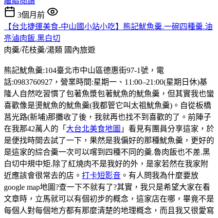
繼續閱讀
3個月前
【台北捷運美食-中山國小站小吃】熊記魷魚羹.一碗四種羹.油
亮滷肉飯.黑白切
肉羹/花枝羹/湯類
國內旅遊
熊記魷魚羹:104臺北市中山區德惠街97-1號，電
話:0983760927，營業時間:星期一、11:00–21:00(星期日休)基
隆人自然吃習慣了包著魚漿包著魷魚的魷魚羹，但其實我也蠻
喜歡像是燙魷魚的魷魚羹(我都管它叫太祖魷魚羹)。自從板橋
莒光路(新埔)那攤收了後，我就再也找不到喜歡的了。前陣子
在我那42萬人的「
大台北美食地圖
」看見有團員分享這家，於
是便找時間去試了一下，果然是我偏好的那種魷魚羹，更好的
是這家的綜合羹一次可以嚐到四種不同的羹.魯肉飯也不差.黑
白切中規中矩.除了紅燒肉不是我好的外，是家若然在我家附
近應該會很常去的店。
打卡短影音
。有人問我為什麼要放
google map地圖?查一下不就有了?其實，我只是希望大家在看
文章時，立馬就可以有個初步的概念，這家店在哪，畢竟不是
每個人對每個地方都有那麼清楚的地理概念，而且我又很愛寫