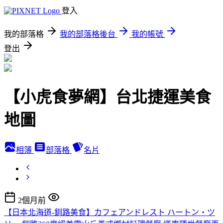
登入
我的部落格
我的部落格後台
我的帳號
登出
【小虎食夢網】台北捷運美食
地圖
相簿
部落格
名片
2個月前
【日本北海道-釧路美食】カフェアンドレスト ハートン・ツ