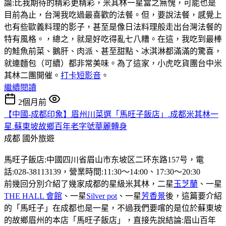
論:比我期待的精彩更精彩，米其林一星當之無愧，可能也是
目前為止，台灣我吃過最喜歡的法餐。但，要說法餐，感覺上
也有些歐義料理的影子，甚至是像日法料理般走出台灣法餐的
特有風格。，總之，就是好吃得亂七八糟。在這，我吃到最棒
的鮭魚前菜、鵝肝、肉派、甚至甜點、冰淇淋都滿滿的驚喜，
就連麵包（可續）都非常美味。為了這家，小虎吃貨團台中米
其林二團開催。
打卡短影音
。
繼續閱讀
2個月前
【中國-成都印象】眉州川菜選「馬旺子飯店」.成都米其林一
星.蘇東坡故鄉百年老字號華麗轉身
成都
國外旅遊
馬旺子飯店:中國四川省眉山市东坡区二环东路157号，電
話:028-38113139，營業時間:11:30〜14:00、17:30〜20:30
前幾回分別介紹了幾家成都的星級米其林，二星
玉芝蘭
、一星
THE HALL 會館
、一星
Silver pot
、一星
芳香景
後，這篇要介紹
的「馬旺子」在成都也是一星，不過我們要嚐的是位於蘇東坡
的故鄉眉州的本店「馬旺子飯店」，直接先說結論:眉山百年