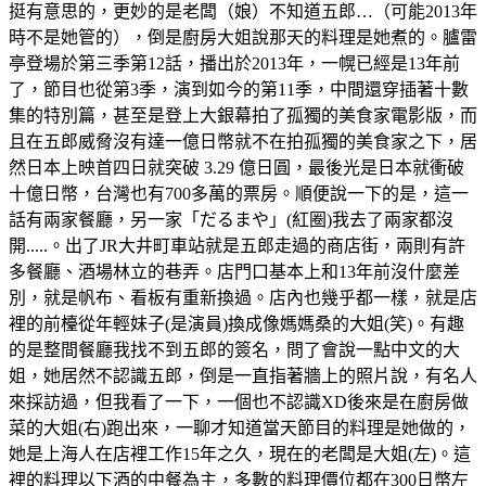
挺有意思的，更妙的是老闆（娘）不知道五郎…（可能2013年
時不是她管的），倒是廚房大姐說那天的料理是她煮的。臚雷
亭登場於第三季第12話，播出於2013年，一幌已經是13年前
了，節目也從第3季，演到如今的第11季，中間還穿插著十數
集的特別篇，甚至是登上大銀幕拍了孤獨的美食家電影版，而
且在五郎威脅沒有達一億日幣就不在拍孤獨的美食家之下，居
然日本上映首四日就突破 3.29 億日圓，最後光是日本就衝破
十億日幣，台灣也有700多萬的票房。順便說一下的是，這一
話有兩家餐廳，另一家「だるまや」(紅圈)我去了兩家都沒
開.....。出了JR大井町車站就是五郎走過的商店街，兩則有許
多餐廳、酒場林立的巷弄。店門口基本上和13年前沒什麼差
別，就是帆布、看板有重新換過。店內也幾乎都一樣，就是店
裡的前檯從年輕妹子(是演員)換成像媽媽桑的大姐(笑)。有趣
的是整間餐廳我找不到五郎的簽名，問了會說一點中文的大
姐，她居然不認識五郎，倒是一直指著牆上的照片說，有名人
來採訪過，但我看了一下，一個也不認識XD後來是在廚房做
菜的大姐(右)跑出來，一聊才知道當天節目的料理是她做的，
她是上海人在店裡工作15年之久，現在的老闆是大姐(左)。這
裡的料理以下酒的中餐為主，多數的料理價位都在300日幣左