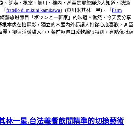
路、網走、根室、旭川、稚內，甚至是那些鮮少人知道、聽過
、「
fratello di mikuni kamikawa
」(東川米其林一星)、「
Farm
本綜藝旅遊節目「ポツンと一軒家」的味道。當然，今天要分享
視野根本像在拍電影，獨立的木屋內外都讓人打從心底喜歡，甚至
華麗，卻道道暖甜入心，餐前麵包口感軟綿很特別，有點像批薩
.連續六年米其林一星.台法義餐飲間精準的切換藝術