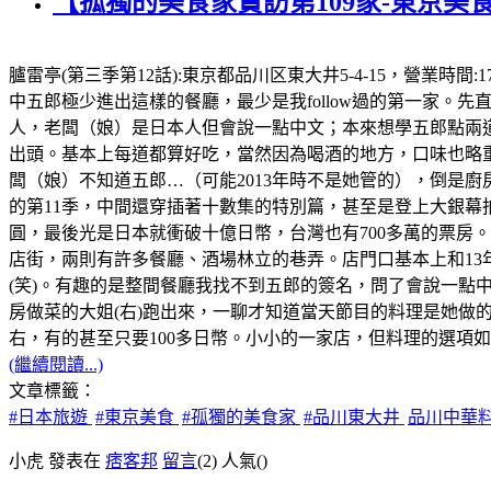
【孤獨的美食家實訪第109家-東京美
臚雷亭(第三季第12話):東京都品川区東大井5-4-15，營業時
中五郎極少進出這樣的餐廳，最少是我follow過的第一家
人，老闆（娘）是日本人但會說一點中文；本來想學五郎點兩道
出頭。基本上每道都算好吃，當然因為喝酒的地方，口味也略重
闆（娘）不知道五郎…（可能2013年時不是她管的），倒是廚
的第11季，中間還穿插著十數集的特別篇，甚至是登上大銀幕拍
圓，最後光是日本就衝破十億日幣，台灣也有700多萬的票房。順
店街，兩則有許多餐廳、酒場林立的巷弄。店門口基本上和13
(笑)。有趣的是整間餐廳我找不到五郎的簽名，問了會說一點
房做菜的大姐(右)跑出來，一聊才知道當天節目的料理是她做的
右，有的甚至只要100多日幣。小小的一家店，但料理的選項如五
(繼續閱讀...)
文章標籤：
#日本旅遊
#東京美食
#孤獨的美食家
#品川東大井
品川中華
小虎 發表在
痞客邦
留言
(2)
人氣(
)