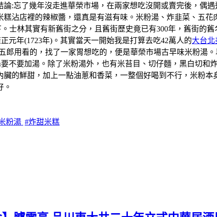
結論:忘了幾年沒走進華榮市場，在兩家想吃沒開或賣完後，偶遇
米糕沾店裡的辣椒醬，還真是有滋有味。米粉湯、炸韭菜、五花
一下。士林其實有新舊街之分，且舊街歷史竟已有300年，舊街
元年(1723年)。其實當天一開始我是打算去吃42萬人的
大台北
學五郎用看的，找了一家胃想吃的，便是華榮市場古早味米粉湯
粉湯要不要加湯。除了米粉湯外，也有米苔目、切仔麵，黑白切和
內臟的鮮甜，加上一點油蔥和香菜，一整個好喝到不行，米粉本
好。
北米粉湯
#炸甜米糕