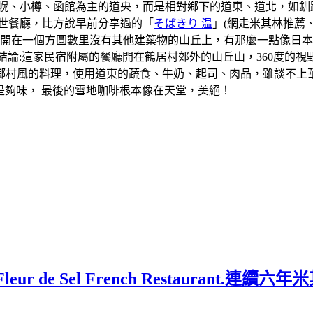
札幌、小樽、函館為主的道央，而是相對鄉下的道東、道北，如釧
世餐廳，比方說早前分享過的「
そばきり 温
」(網走米其林推薦
廳開在一個方圓數里沒有其他建築物的山丘上，有那麼一點像日
結論:這家民宿附屬的餐廳開在鶴居村郊外的山丘山，360度的
鄉村風的料理，使用道東的蔬食、牛奶、起司、肉品，雖談不上
很是夠味， 最後的雪地咖啡根本像在天堂，美絕！
 de Sel French Restaurant