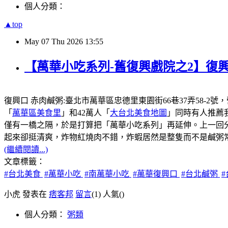
個人分類：
▲top
May
07
Thu
2026
13:55
【萬華小吃系列-舊復興戲院之2】復興
復興口 赤肉鹹粥:臺北市萬華區忠德里東園街66巷37弄58-2號
「
萬華區美食里
」和42萬人「
大台北美食地圖
」同時有人推薦
僅有一橋之隔，於是打算把「萬華小吃系列」再延伸。上一回
起來卻挺清爽，炸物紅燒肉不錯，炸蝦居然是整隻而不是鹹粥
(繼續閱讀...)
文章標籤：
#台北美食
#萬華小吃
#南萬華小吃
#萬華復興口
#台北鹹粥
小虎 發表在
痞客邦
留言
(1)
人氣(
)
個人分類：
粥類