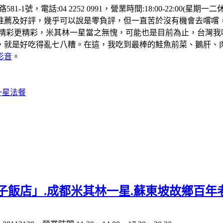
81-1號，電話:04 2252 0991，營業時間:18:00-22:
推薦及好評，幾乎可以說是零負評，但一直苦於沒有機會去嚐嚐
的精彩更精彩，米其林一星當之無愧，可能也是目前為止，台灣我
，就是好吃得亂七八糟。在這，我吃到最棒的鮭魚前菜、鵝肝、
影音
。
一星法餐
子飯店」.成都米其林一星.蘇東坡故鄉百年