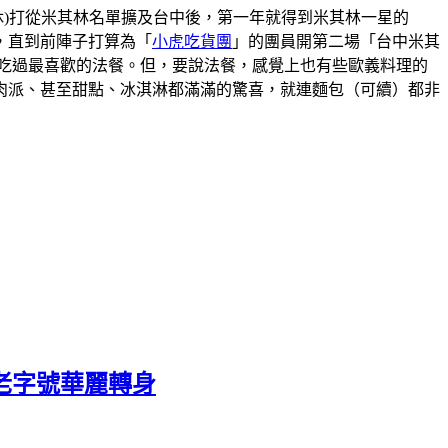
00(星期一二休)打從米其林名單擴及台中後，第一年就得到米其林一星的
，直到前陣子打算為「
小虎吃貨團
」的團員開第二場「台中米其
吃過最喜歡的法餐。但，要說法餐，感覺上也有些歐義料理的
肉派、甚至甜點、冰淇淋都滿滿的驚喜，就連麵包（可續）都非
老字號華麗轉身