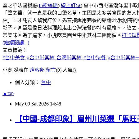
鹽之華法國餐廳(
fb粉絲團
)(
線上訂位
):臺中市西屯區潮洋里市政路5
「鹽之華」就一直是我的口袋名單，主因是太多美食區的友人
林」，才託友人幫我訂位，先直接說用完餐的結論:比我期待
影子，甚至是像日法料理般走出台灣法餐的特有風格。，總之
常美味。為了這家，小虎吃貨團台中米其林二團開催。
打卡短
(繼續閱讀...)
文章標籤：
#台中美食
#台中米其林
台灣米其林
#台中法餐
#台中米其林
小虎 發表在
痞客邦
留言
(0)
人氣(
)
個人分類：
台中
▲top
May
09
Sat
2026
14:48
【中國-成都印象】眉州川菜選「馬旺