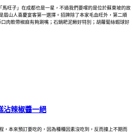
「馬旺子」在成都也是一星，不過我們要嚐的是位於蘇東坡的故
是眉山人喜慶宴客第一選擇。招牌除了本家毛血旺外，第二順
酥口肉軟帶椒麻有夠涮嘴；石鍋耙泥鰍好特別；胡蘿蔔絲蝦球好
糕沾辣椒醬一絕
食的過程，本來預訂要吃的，因為種種因素沒吃到，反而撞上不期而