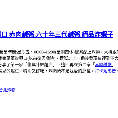
口 赤肉鹹粥.六十年三代鹹粥.絕品炸蝦子
，營業時間:星期五、06:00–16:00(星期四休)鹹粥配上炸
我南萬華復興口(以前復興戲院)，實際走上一遍後發現這裡雖不大
分享了第一家「復興什錦麵店」，這回再來第二家「
赤肉鹹粥
」
常見的蝦仁，特別又好吃，炸肉捲不是我愛的那種。
打卡短影音
#台北炸物