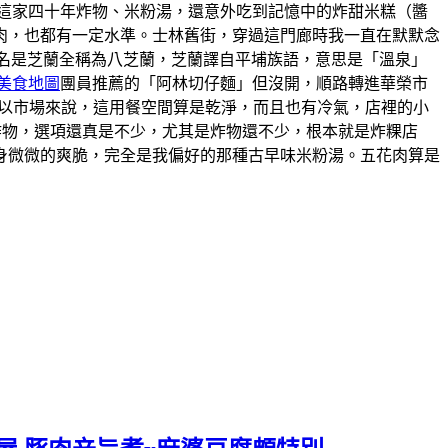
這家四十年炸物、米粉湯，還意外吃到記憶中的炸甜米糕（醬
肉，也都有一定水準。士林舊街，穿過這門廊時我一直在默默念
的舊名是芝蘭全稱為八芝蘭，芝蘭譯自平埔族語，意思是「溫泉」
美食地圖
團員推薦的「阿林切仔麵」但沒開，順路轉進華榮市
。以市場來說，這用餐空間算是乾淨，而且也有冷氣，店裡的小
炸物，選項還真是不少，尤其是炸物還不少，根本就是炸粿店
身微微的爽脆，完全是我偏好的那種古早味米粉湯。五花肉算是