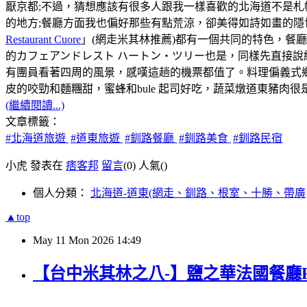
厭京都;不過，猜想應該有很多人跟我一樣喜歡的北海道不是
的地方;餐廳方面我也偏好那些有點荒涼，卻美得如詩如畫的隱
Restaurant Cuore
」(網走米其林推薦)都有一個共同的特色，餐
的カフェアンドレスト ハートン・ツリー也是，同樣先直接說
有團員看著四周的風景，感嘆這趟的機票都值了。料理偏義式
皮的咬勁和麵糰甜，蜜蜂和bule 起司好吃，蔬菜燉道東豬肉
(繼續閱讀...)
文章標籤：
#北海道旅遊
#道東旅遊
#釧路餐廳
#釧路美食
#釧路民宿
小虎 發表在
痞客邦
留言
(0)
人氣(
)
個人分類：
北海道-道東(網走、釧路、根室、十勝、帶廣
▲top
May
11
Mon
2026
14:49
【台中米其林之八-】鹽之華法國餐廳Fleur