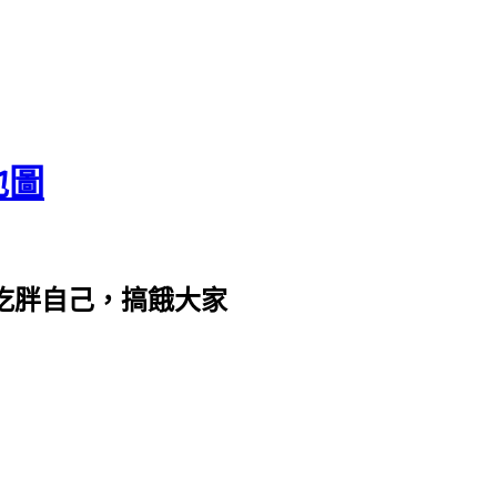
地圖
com。吃胖自己，搞餓大家