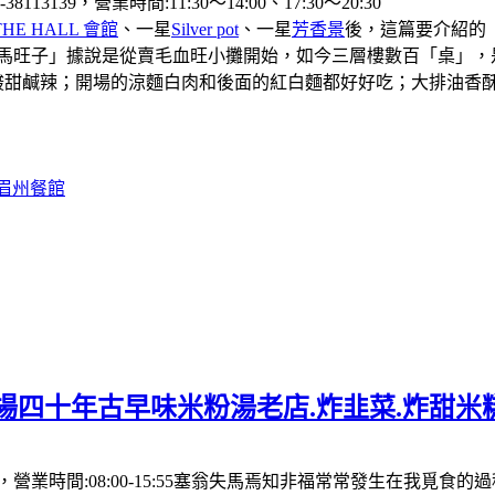
39，營業時間:11:30〜14:00、17:30〜20:30
THE HALL 會館
、一星
Silver pot
、一星
芳香景
後，這篇要介紹的
「馬旺子」據說是從賣毛血旺小攤開始，如今三層樓數百「桌」，
酸甜鹹辣；開場的涼麵白肉和後面的紅白麵都好好吃；大排油香
#眉州餐館
場四十年古早味米粉湯老店.炸韭菜.炸甜米
營業時間:08:00-15:55塞翁失馬焉知非福常常發生在我覓