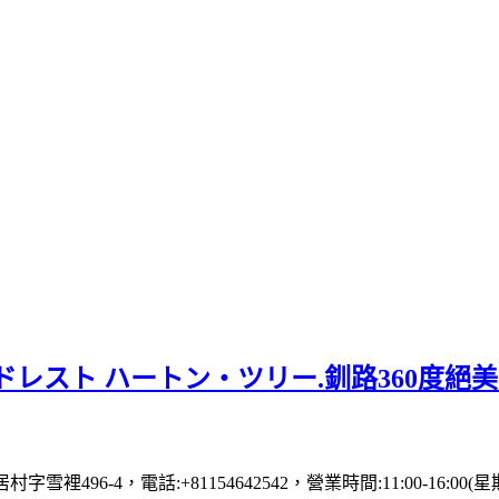
レスト ハートン・ツリー.釧路360度絕
村字雪裡496-4，電話:+81154642542，營業時間:11:00