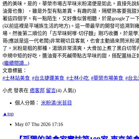
遇的美味。是的，華榮市場古早味米粉湯便是如此。直接先說
油膏也像），雖是外型有點差異。有趣的是，隔壁熟客要我甜
著這四個字。有一點陌生，又好像似曾相聽，於是google了
(以前這裡是平埔族生活的地方)。這一帶最早的開發可追溯到雍正
場，然後第二順位的「古早味蚵嗲·切仔麵」剛巧收攤，於是
哥(應該是這一代老闆)非常親切且客氣，也會主動過來問米
了。米粉是粗的那種，湯頭非常清爽，大骨加上煮了黑白切等
中規中矩的好吃，醬油膏不死鹹帶點古早味的甜，搭配薑絲正
(繼續閱讀...)
文章標籤：
#士林站美食
#台北捷運美食
#士林小吃
#華榮市場美食
#台
小虎 發表在
痞客邦
留言
(4)
人氣(
)
個人分類：
米粉湯/米苔目
▲top
May
07
Thu
2026
17:16