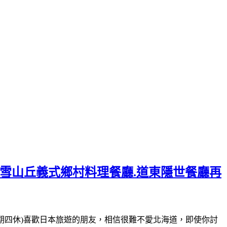
美雪山丘義式鄉村料理餐廳.道東隱世餐廳再
-16:00(星期四休)喜歡日本旅遊的朋友，相信很難不愛北海道，即使你討