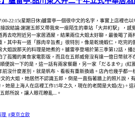
食】臚雷亭.品川東大井二十年立式中華居酒
間:17:00-22:15(星期日休)臚雷亭一個很中文的名字，事實
。先直接說結論:謝謝五郎又帶我來一座陌生的車站「大井町駅」，
再去吃附近另一家居酒屋，結果兩位大姐太好聊，最後喝了兩杯生
，其中有一道「豚肉辛旨煮」很特別，像是乾燒蝦仁，吃完的醬
房大姐說那天的料理是她煮的。臚雷亭登場於第三季第12話，播出
了孤獨的美食家電影版，而且在五郎威脅沒有達一億日幣就不在拍
便說一下的是，這一話有兩家餐廳，另一家「だるまや」(紅圈)我
年前沒什麼差別，就是帆布、看板有重新換過。店內也幾乎都一樣
中文的大姐，她居然不認識五郎，倒是一直指著牆上的照片說，
，她是上海人在店裡工作15年之久，現在的老闆是大姐(左)。這
郎所說，讓人眼花瞭亂...。
料理
#東京立飲