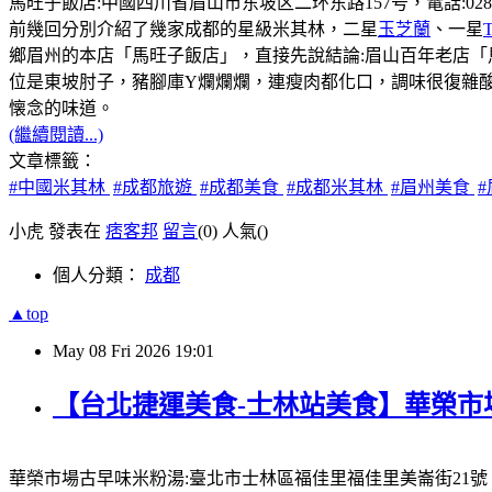
馬旺子飯店:中國四川省眉山市东坡区二环东路157号，電話:028-381131
前幾回分別介紹了幾家成都的星級米其林，二星
玉芝蘭
、一星
鄉眉州的本店「馬旺子飯店」，直接先說結論:眉山百年老店
位是東坡肘子，豬腳庫Y爛爛爛，連瘦肉都化口，調味很復雜
懐念的味道。
(繼續閱讀...)
文章標籤：
#中國米其林
#成都旅遊
#成都美食
#成都米其林
#眉州美食
小虎 發表在
痞客邦
留言
(0)
人氣(
)
個人分類：
成都
▲top
May
08
Fri
2026
19:01
【台北捷運美食-士林站美食】華榮市
華榮市場古早味米粉湯:臺北市士林區福佳里福佳里美崙街21號，