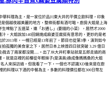
屋.豚肉辛旨煮x麻婆豆腐頗特別
上店裡也以中華料理為主，是一家位於品川東大井的平價立飲料理，印象
感覺是個越夜越美麗的地方，整條街都有酒可喝。廚房大姐是上海
啤點了五道菜，連「お通し」(要錢的小菜），居然才2000
汁，大姐說加140回鍋燒成麻婆豆腐挺有意思的，更妙的是老
於2013年，一幌已經是13年前了，節目也從第3季，演到如今
孤獨的美食家之下，居然日本上映首四日就突破 3.29 億日
去了兩家都沒開.....。出了JR大井町車站就是五郎走過的商
，就是店裡的前檯從年輕妹子(是演員)換成像媽媽桑的大姐
有名人來採訪過，但我看了一下，一個也不認識XD後來是在廚
裡的料理以下酒的中餐為主，多數的料理價位都在300日幣左