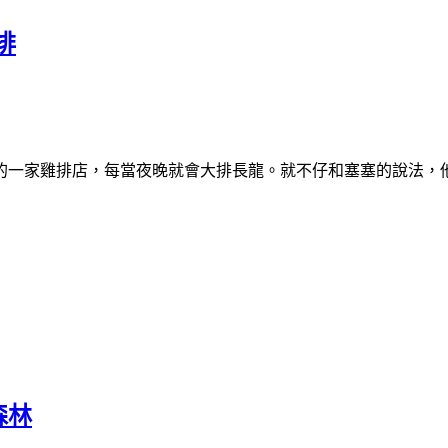
排
的一家雞排店，每當夜晚就會大排長龍。就不仔和塞塞的說法，
森林