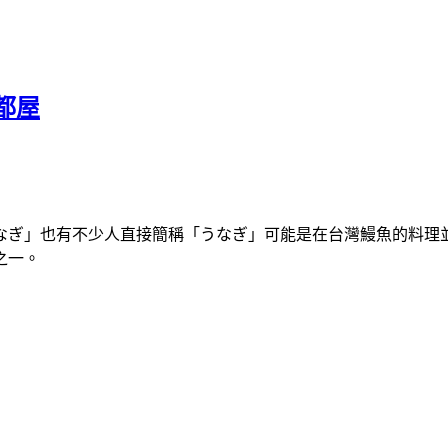
都屋
なぎ」也有不少人直接簡稱「うなぎ」可能是在台灣鰻魚的料理
之一。