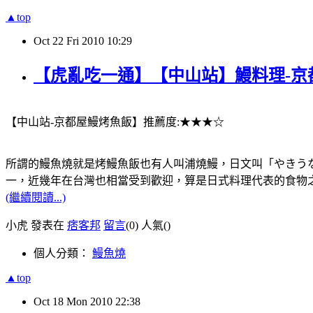
▲top
Oct
22
Fri
2010
10:29
【虎亂吃一通】【中山站】鰻料理-京
【中山站-京都屋鰻烤魚飯】推薦度:★★★☆
所謂的鰻魚燒就是烤鰻魚飯也有人叫浦燒鰻，日文叫「やきう
一，近幾年在台灣也相當受到歡迎，算是日式料理代表的食物
(繼續閱讀...)
小虎 發表在
痞客邦
留言
(0)
人氣(
)
個人分類：
鰻魚燒
▲top
Oct
18
Mon
2010
22:38