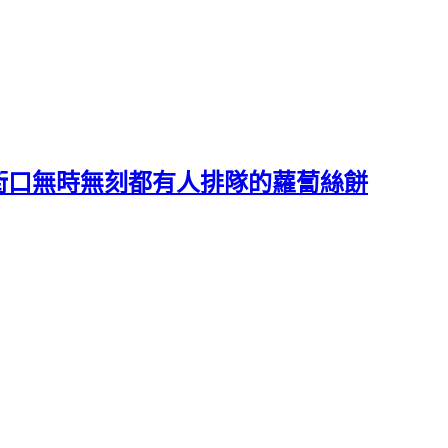
街口無時無刻都有人排隊的蘿蔔絲餅