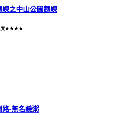
麵線之中山公園麵線
薦度★★★★
路-無名鹼粥