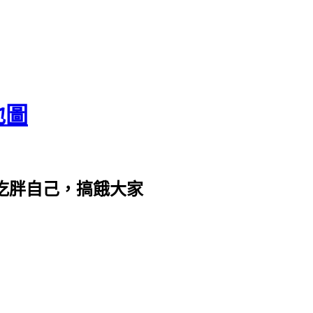
地圖
com。吃胖自己，搞餓大家