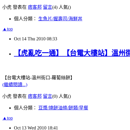
小虎 發表在
痞客邦
留言
(4)
人氣(
)
個人分類：
生魚片/握壽司/海鮮丼
▲top
Oct
14
Thu
2010
08:33
【虎亂吃一通】【台電大樓站】溫州
【台電大樓站-溫州街口-蘿蔔絲餅】
(繼續閱讀...)
小虎 發表在
痞客邦
留言
(0)
人氣(
)
個人分類：
豆漿/燒餅油條/餅類/早餐
▲top
Oct
13
Wed
2010
18:41