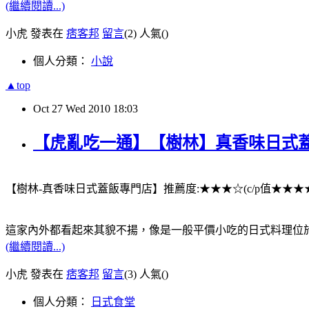
(繼續閱讀...)
小虎 發表在
痞客邦
留言
(2)
人氣(
)
個人分類：
小說
▲top
Oct
27
Wed
2010
18:03
【虎亂吃一通】【樹林】真香味日式
【樹林-真香味日式蓋飯專門店】推薦度:★★★☆(c/p值★★★
這家內外都看起來其貌不揚，像是一般平價小吃的日式料理位
(繼續閱讀...)
小虎 發表在
痞客邦
留言
(3)
人氣(
)
個人分類：
日式食堂