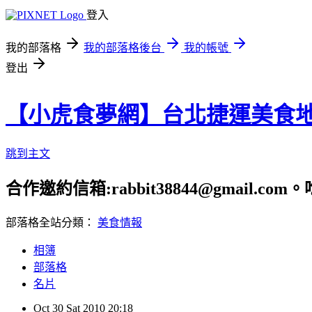
登入
我的部落格
我的部落格後台
我的帳號
登出
【小虎食夢網】台北捷運美食
跳到主文
合作邀約信箱:rabbit38844@gmail.
部落格全站分類：
美食情報
相簿
部落格
名片
Oct
30
Sat
2010
20:18