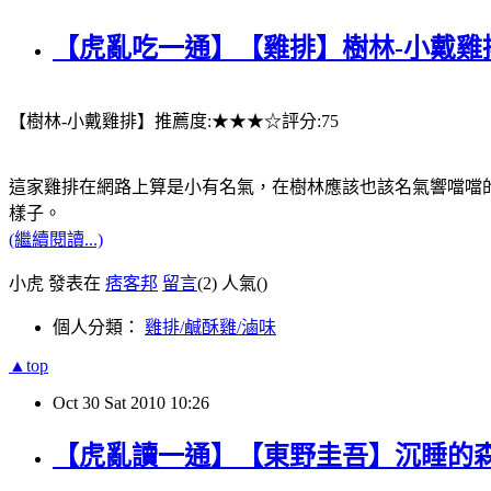
【虎亂吃一通】【雞排】樹林-小戴雞
【樹林-小戴雞排】推薦度:★★★☆評分:75
這家雞排在網路上算是小有名氣，在樹林應該也該名氣響噹噹
樣子。
(繼續閱讀...)
小虎 發表在
痞客邦
留言
(2)
人氣(
)
個人分類：
雞排/鹹酥雞/滷味
▲top
Oct
30
Sat
2010
10:26
【虎亂讀一通】【東野圭吾】沉睡的