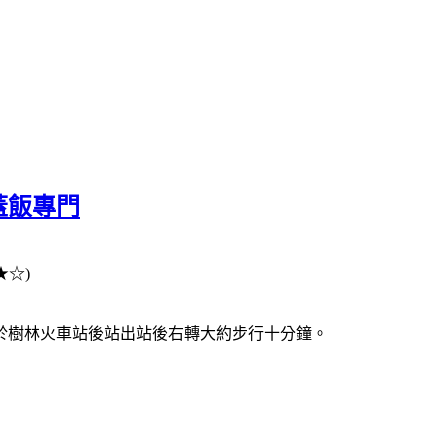
蓋飯專門
★☆)
於樹林火車站後站出站後右轉大約步行十分鐘。