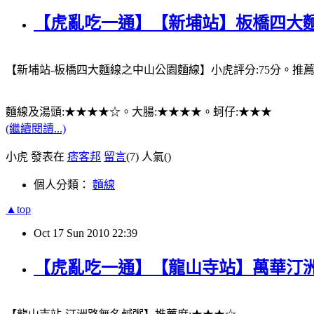
【虎亂吃一通】【新埔站】板橋四大
【新埔站-板橋四大麵線之中山公園麵線】小虎評分:75分。推
麵線及湯頭:★★★★☆。大腸:★★★★。蚵仔:★★★
(繼續閱讀...)
小虎 發表在
痞客邦
留言
(7)
人氣(
)
個人分類：
麵線
▲top
Oct
17
Sun
2010
22:39
【虎亂吃一通】【龍山寺站】萬華汀洲