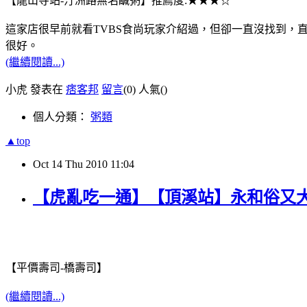
【龍山寺站-汀洲路無名鹹粥】推薦度:★★★☆
這家店很早前就看TVBS食尚玩家介紹過，但卻一直沒找到，
很好。
(繼續閱讀...)
小虎 發表在
痞客邦
留言
(0)
人氣(
)
個人分類：
粥類
▲top
Oct
14
Thu
2010
11:04
【虎亂吃一通】【頂溪站】永和俗又
【平價壽司-橋壽司】
(繼續閱讀...)