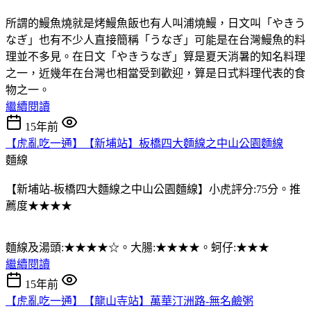
所謂的鰻魚燒就是烤鰻魚飯也有人叫浦燒鰻，日文叫「やきう
なぎ」也有不少人直接簡稱「うなぎ」可能是在台灣鰻魚的料
理並不多見。在日文「やきうなぎ」算是夏天消暑的知名料理
之一，近幾年在台灣也相當受到歡迎，算是日式料理代表的食
物之一。
繼續閱讀
15年前
【虎亂吃一通】【新埔站】板橋四大麵線之中山公園麵線
麵線
【新埔站-板橋四大麵線之中山公園麵線】小虎評分:75分。推
薦度★★★★
麵線及湯頭:★★★★☆。大腸:★★★★。蚵仔:★★★
繼續閱讀
15年前
【虎亂吃一通】【龍山寺站】萬華汀洲路-無名鹼粥