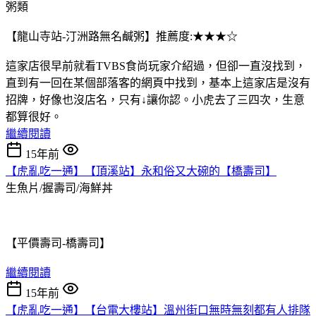
粥類
【龍山寺站-汀洲路無名鹹粥】推薦度:★★★☆
這家店很早前就看TVBS食尚玩家介紹過，但卻一直沒找到，
直到有一回在某個部落客的網頁中找到，基本上這家店是沒有
招牌，好像也沒店名，只有↓讓你認。小虎去了三四次，生意
都算很好。
繼續閱讀
15年前
【虎亂吃一通】【頂溪站】永和俗又大碗的【橋壽司】
生魚片/握壽司/海鮮丼
【平價壽司-橋壽司】
繼續閱讀
15年前
【虎亂吃一通】【台電大樓站】溫州街口無時無刻都有人排隊