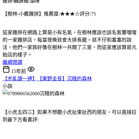
雞排/鹹酥雞/滷味
【樹林-小戴雞排】推薦度:★★★☆評分:75
這家雞排在網路上算是小有名氣，在樹林應該也該名氣響噹噹
的一家雞排店，每當夜晚就會大排長龍。就不仔和塞塞的說
法，他們一家族好像在樹林一共開了三家，而這家應該算是元
始店的樣子。
繼續閱讀
15年前
【虎亂讀一通】【東野圭吾】沉睡的森林
小說
【小虎五四三】如果不想聽小虎扯東扯西的朋友，可以直接拉
到最下方看書評: