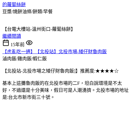
的蘿蔔絲餅
豆漿/燒餅油條/餅類/早餐
【台電大樓站-溫州街口-蘿蔔絲餅】
繼續閱讀
15年前
【虎亂吃一通】【北投站】北投市場-矮仔財魯肉飯
滷肉飯/雞肉飯/蝦仁飯
【北投站-北投市場之矮仔財魯肉飯]】推薦度:★★★★☆
基本上這攤魯肉飯的在北投市場的二F，坦白說環境是不太
好，不過還是十分美味，假日可是人潮湧擠。北投市場的地址
是:台北市新市街三十號。