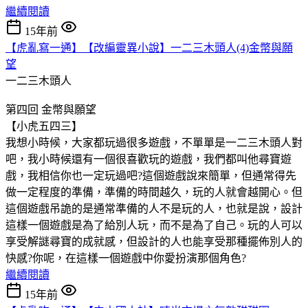
繼續閱讀
15年前
【虎亂寫一通】【改編靈異小說】一二三木頭人(4)金幣與願
望
一二三木頭人
第四回 金幣與願望
【小虎五四三】
我想小時候，大家都玩過很多遊戲，不單單是一二三木頭人對
吧，我小時候還有一個很喜歡玩的遊戲，我們都叫他尋寶遊
戲，我相信你也一定玩過吧?這個遊戲說來簡單，但通常得先
做一定程度的準備，準備的時間越久，玩的人就會越開心。但
這個遊戲吊詭的是通常準備的人不是玩的人，也就是說，設計
這樣一個遊戲是為了給別人玩，而不是為了自己。玩的人可以
享受解謎尋寶的成就感，但設計的人也能享受那種擺佈別人的
快感?你呢，在這樣一個遊戲中你愛扮演那個角色?
繼續閱讀
15年前