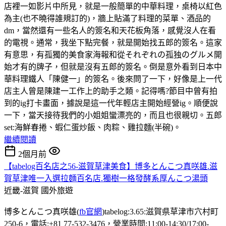
店裡一如影片中所見，就是一般簡單的中華料理，桌椅以紅色
為主(也不曉得誰規訂的)，牆上貼滿了料理的菜單、酒品的
dm，當然還有一些名人的簽名和天花板角落，感覺沒人在看
的電視。通常，我坐下點完餐，就是開始找五郎的簽名。這家
有意思，有孤獨的美食家海報和從それぞれの孤独のグルメ開
始才有的牌子，但就是沒有五郎的簽名。倒是意外看到日本中
華料理鐵人「陳健一」的簽名。後來問了一下，好像是上一代
店主人曾是陳建一工作上的助手之類。記得嗎?節目中曾有拍
到的ig打卡畫面，據說是這一代年輕店主開始經營ig。順便說
一下，當天接待我們的小姐姐蠻漂亮的，而且也很親切。五郎
set:海鮮春捲、蝦仁蛋炒飯、肉粽、雞拉麵(半碗)。
繼續閱讀
2個月前
【tabelog百名店之56-滋賀草津美食】博多とんこつ真咲雄.滋
賀草津唯一入選拉麵百名店.獨樹一格發酵系厚んこつ湯頭
近畿-滋賀
國外旅遊
博多とんこつ真咲雄(
fb官網
)tabelog:3.65:滋賀県草津市穴村町
250-6，電話:+81 77-532-3476，營業時間:11:00-14:30/17:00-