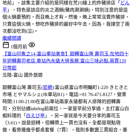
地前」，該集主要介紹的是同樣在荒川線上的炸豬排店「
どん
平
」，特色是該店的炎之酒鍋(豬肉涮涮鍋)，特別注意的是這
個火鍋要預約，而且晚上才有。然後，晚上常常沒賣炸豬排，
只賣這個火鍋，想吃炸豬排的最好中午去。因為，我撲空了兩
次都沒吃到(泣)。
繼續閱讀
1個月前
【富山印象之14-富山車站美食】廻轉富山灣 壽司玉.在地四十
年迴轉壽司老店.車站內永遠大排長龍.富山三味必點.兩貫120
日幣起
北陸-富山
國外旅遊
廻轉富山灣 壽司玉(
官網
):富山県富山市明輪町1-220 きときと
市場 とやマルシェ(JR車站B1)，電話:+81 76-471-8127，營業
時間:11:00-21:00在富山車站兩家永遠都有人排隊的迴轉壽
司，分別佔據tabelog前兩位，一家是早前分享過，主打富山白
蝦料理的「
白えび亭
」，另一家就是今天要分享的壽司玉
（3.61)。說是迴𨍭，但轉帶上一貫也沒有，全都是現點現
做，看旁邊幾乎都桌套餐（7貫），我則多數選三貫組合，基