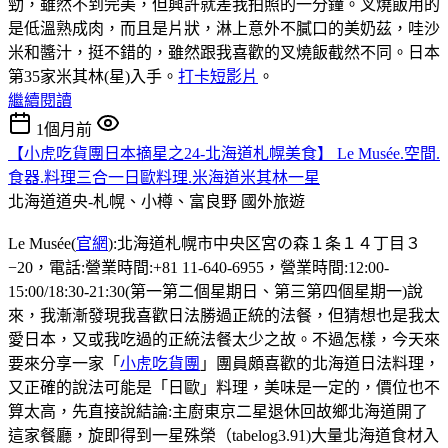
勁，雖然不到完美，但興許就差我拍照的一分鐘。叉燒飯用的
是低溫熟成肉，而且是片狀，淋上意外不膩口的美奶茲，哇沙
米和醬汁，挺不錯的，雖然跟我喜歡的叉燒飯截然不同。日本
第35家米其林(星)入手。
打卡短影片
。
繼續閱讀
1個月前
【小虎吃貨團日本摘星之24-北海道札幌美食】 Le Musée.空間.
食器.料理三合一日歐料理.米海道米其林一星
北海道道央-札幌、小樽、富良野
國外旅遊
Le Musée(
官網
):北海道札幌市中央区宮の森１条１４丁目３
−20，電話:營業時間:+81 11-640-6955，營業時間:12:00-
15:00/18:30-21:30(第一第二個星期日、第三第四個星期一)說
來，我漸漸發現我喜歡日法勝過正統的法餐，但猜想也是我太
愛日本，又或我吃過的正統法餐太少之故。不過怎樣，今天來
要來分享一家「
小虎吃貨團
」團員頗喜歡的北海道日法料理，
又正確的說法可能是「日歐」料理，美味是一定的，價位也不
算太高，先直接說結論:主廚東京二星退休回故鄉北海道開了
這家餐廳，旋即得到一星殊榮（tabelog3.91)大量北海道食材入