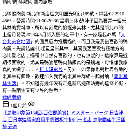
鴨肉/鵝肉/雞肉
國內旅遊
北鴨鴨肉羹:新北市新店區文明里光明街169號，電話:02 2910
4565，營業時間:11:00-20:30(星期三休)這陣子因為要弄一個米
其林的資料庫，所以有刻意的追逐米其林，尤其是新北市的;
上個月發現2026年5月新入選的名單中，有一家是我43萬「
大
台北美食地圖
」的團員極力推薦過的，而且我是我蠻喜歡的鴨
肉羹。先說結論:比起星星米其林，其實我更喜歡各種地方的
必比登老店；過程中自然有喜歡的，也有無感的。這家算是近
期很喜歡的，尤其是鴨油蔥鴨肉鴨飯真的是銷魂，可惜離我家
真的太遠了……。
打卡短影片
。另外，如果你也對世界各地的
米其林有興趣，歡迎加入我們的米其林群組一起討論「
靠米其
林生活
」。不知道有幾年沒有走進新店捷運站旁的這條老街，
有一點陌生又有少許的熟悉。
繼續閱讀
1個月前
【鳥取印象第134回-西伯郡美食】ミスター・バーク 日吉津
店.西日本連續家庭風平價鐵板牛排四十老店.鳥取國產牛漢堡
排.最高