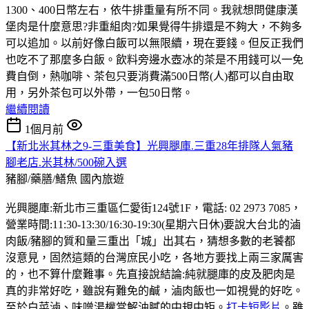
1300、400日幣左右，依牛排重量有所不同。我就想問健康漢
堡肉是什麼意思?非重組肉?如果覺得牛排還是不夠大，不夠多
可以追加。以前好像白飯可以無限續，現在要錢。但反正我們
也吃不了那麼多白飯。飲料旁邊水壺冰的茶是不用錢可以一免
費自倒，熱咖啡、茶包只要消費滿500日幣(人)都可以自由取
用，另外茶包可以外帶，一包50日幣。
繼續閱讀
1個月前
【新北米其林之9-三重美食】光興腿庫.三重28年排隊人氣豬
腳老店.米其林/500碗入選
豬腳/藥膳/鱔魚
國內旅遊
光興腿庫:新北市三重區仁愛街124號1F，電話: 02 2973 7085，
營業時間:11:30-13:30/16:30-19:30(星期六日休)要說大台北的滷
肉飯/豬腳的質和量三重出「城」出其右，猜想多數的老饕都
沒意見，固然這類的台灣庶民小吃，各地方要找上兩三家厲害
的，也不算什麼難事。先直接說結論:純就腿庫的皮及肥肉是
真的非常好吃，雖說有難免的鹹，滷肉飯也一如視覺的好吃。
至於白菜滷、味噌湯權當解油膩的中規中矩。
打卡短影片
。雖