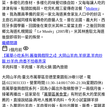
菜，多樣化的食材、多樣化的味覺切換自如，又每每讓人吃的
津津有味，點頭如搗蒜。吃完札幌三星傳奇法餐「
Moliere
」
後，我為團員準備的是另一家北海道美食家友人口中的好店。
主廚石井誠同樣有著傳奇的廚藝人生，曾在法國、義大利、西
班牙多國學藝，回國後在東京米其林二星當主廚，之後回到故
鄉北海道札幌開設「 Le Musée」(2005年)，米其林進駐北海道
後旋即得到一星的殊榮。
繼續閱讀
1個月前
【萬華小吃系列-舊復興戲院之4】大岡山羊肉.羊排湯.羊肉炒
飯.炒羊肉.肉香不怕巷弄深
羊肉料理、羊肉爐、羊肉火鍋
國內旅遊
大岡山羊肉:臺北市萬華區忠德里東園街28巷55號，電
話:0223031333，營業時間:11:30–14:00/17:00–21:30(星期四休)
南萬華復興戲院系列，因為小篇出外取稿暫停了一兩個月後，
接著再播出。這家是在「
萬華區美食里
」有附近長大的里民推
薦的。直接說結論:再地人推薦羊肉料，今天小試當歸羊排
湯、九層塔炒羊肉、羊肉蛋炒飯。有炒出鑊氣、飯香，當歸湯