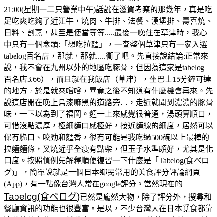
21:00(星期一二只營業中午)話說在滋賀考察的那幾年，真是吃
足吃爽吃夠了近江牛，燒肉、牛排、法餐、漢堡排、壽喜燒、
日料、割烹，甚至是便當等等.....最後一晚住在草津時，我心
中只有一個念頭:「想吃拉麵」，一查整個草津只有一家入選
tabelog百名店，那就，那就.....衝了吧。先直接說結論:正常來
說，我不會在九州以外的地區吃䐁骨，但因為這家是tabelog
百名店3.66），而且就在我飯店（草津），坐巴士15分鐘可達
的地方，於是就來嚐嚐，畢竟之後不知道有什麼機會再來。先
說這店開在晚上烏漆嘛黑的道路旁…，走近就聞到濃濃的豚骨
味，一下以為到了福岡。麵一上來感覺很普通，湯頭算順口，
可惜沒點濃厚，極細麵口感極好，接近麵線的細度，居然可以
保有脆口、咬勁和麵香，很有可能是我吃過500碗以上最棒的
拉麵麵條，叉燒近乎全瘦有點柴，但玉子水準頗好，尤其是化
口度。按照慣例先解釋順便復習一下什麼是「Tabelog(食べロ
グ)」，簡單說就是一個日本鄉民常用的美食評分評論網頁
(App)，有一點像台灣人常在google評分。當然現在的
Tabelog(食べログ)
已然是龐然大物，除了評分外，搜尋和
餐廳資訊的功能也很豐富。是以，不少台灣人在日本覓食都靠