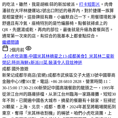
的吃法。雖然，我是胡椒/蒜的新加坡派。
打卡短影片
。肉骨
潘就在大坪林捷運站2號出口附近的巷弄內，對於捷運一族算
是相當便利。這掛牌挺有趣，小幽默自己一下。用餐環境乾淨
舒適且有冷氣，座椅特別的是竹編籐椅。點餐就掃桌上的
QR，先選湯或乾，再肉的部位，最後就是升級為套餐與否。
通常第一次來的店，有綜合的我基本上都會點綜合。
繼續閱讀
2個月前
【小虎吃貨團-中國米其林摘星之13-成都美食】米其林二星新
榮記.時尚海鮮x新派川菜.裝潢令人目炫神迷
成都
國外旅遊
新荣记成都华商店(官網):成都市武侯區交子大道33號中國華商
金融中心5樓501室，電話: +86 28 6810 2828，營業時間:11：
30-15:00 17:30-21:00
新榮記中國高端餐飲的龍頭之一，1995年
從浙江台州的路邊排檔，从浙江台州臨海一家路邊攤，短短30
年不到，已開遍中國各大城市，摘星的餐廳有十餘家，狂掃近
20顆星，上海、北京、成都、香港，2024年甚至將戰場開拓到
東京，奪得「米其林收割機」的稱號。咱們小虎吃貨團，上