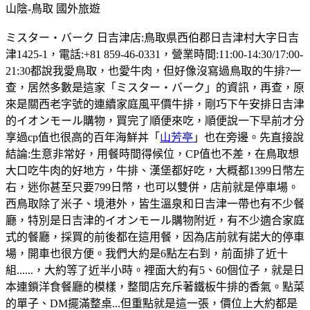
山陰-鳥取
國外旅遊
ミスター・バーク 日吉津店:鳥取県西伯郡日吉津村大字日吉
津1425-1，電話:+81 859-46-0331，營業時間:11:00-14:30/17:00-
21:30都說我愛鳥取，也愛牛肉，但好像沒寫過鳥取的牛排?一
查，居然多數是這家「ミスター・バーク」的資訊，再查，原
來是關西老字號的連續家庭風平價牛排，剛巧下午安排日吉津
的イオンモール購物，買完了順便來吃，順便說一下早前才分
享過cp值也很高的百年海鮮丼「
山芳亭
」也在旁邊。先直接說
結論:生意非常好，用餐時間得候位，CP值也不差，在鳥取想
大口吃牛肉的好地方，牛排、漢堡都好吃，大概都1399日幣左
右，迷你甚至只要799日幣，也可以雙併，店前就是停車場。
西鳥取除了米子、境港外，皆生溫泉和日吉津一帶也有不少餐
廳，特別是日吉津的イオンモール購物附近，有不少適合家庭
式的餐廳，採買的前後都在這用餐，因為店前就有諾大的停車
場，開車也很方便。我們大約是6點左右到，前面排了近十
組......，大約等了近半小時。裡面大約有5、60個位子，就是日
本連鎖洋食餐廳的模樣，整間店充斥著鐵板牛排的香氣。點菜
的單子、DM擺滿整桌...但重點就是這一張，價位上大約都是