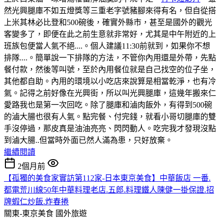
然光興腿庫不如五燈獎等三重老字號豬腳來得有名，但自從搭
上米其林必比登和500碗後，確實外縣市，甚至是國外的觀光
客變多了，即便在此之前生意就非常好，尤其是中午附近的上
班族包便當人氣不絕....。個人建議11:30前就到，如果你不想
排隊....。簡單說一下排隊的方法，不管你內用還是外帶，先點
餐付款，然後等叫號，至於內用餐位就是自己找空的位子坐，
其他都自助。內用的環境以小吃店來說算是相當乾淨，也有冷
氣。記得之前好像在光興街，所以叫光興腿庫，這幾年搬來仁
愛路我也是第一次回吃。除了腿庫和滷肉飯外，有得到500碗
的滷大腸也很有人氣。點完餐、付完錢，就看小哥切腿庫的雙
手沒停過，那皮真是油油亮亮、閃閃動人。吃完我才發現沒點
到滷大腸..但當時外面已然人滿為患，只好放棄。
繼續閱讀
2個月前
【孤獨的美食家實訪第112家-日本東京美食】中華飯店 一番.
都電荒川線50年中華料理老店.五郎.料理鐵人陳健一掛保證.招
牌蝦仁炒飯.炸春捲
關東-東京美食
國外旅遊