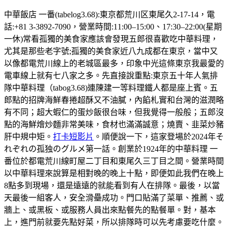
中華飯店 一番(tabelog3.68):東京都荒川区東尾久2-17-14，電
話:+81 3-3892-7090，營業時間:11:00–15:00、17:30–22:00(星期
一休)常看孤獨的美食家應該會發現五郎很喜歡吃中華料理，
尤其是那些老字號;孤獨的美食家近八九成都在東京，當中又
以像都電荒川線上的老城區最多，印象中光這條東京我最愛的
電車線上就有七八家之多。先直接說重點:東京五十年人氣排
隊中華料理（tabog3.68)連陳建一等料理鐵人都是座上賓。五
郎點的招牌海鮮春捲超酥又不油膩，內餡札實和台灣的滋潤略
有不同；超大蝦仁的蛋炒飯很台味，但我覺得一般般；五郎沒
點的海鮮燴炒麵非常美味，食材也滿滿誠意；燒賣、韭菜炒豬
肝中規中矩。
打卡短影片
。順便說一下，這家登場於2024年そ
れぞれの孤独のグルメ第一話。創業於1924年的中華料理 一
番位於都電荒川線町屋二丁目和東尾久三丁目之間。營業時間
以中華料理來說算是相對晚的晚上十點，即便如此我們在晚上
8點多到現場，還是遠遠的就能看到有人在排隊。最後，以當
天最後一組客人，安全滑壘成功。門口貼滿了菜單、推薦、或
牆上、或黑板、或服務人員出來點餐先的點餐單。對，基本
上，進門前就要先點好菜，所以排隊時可以先考慮要吃什麼。