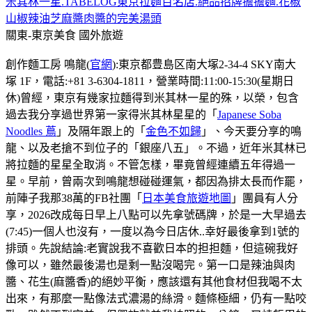
米其林一星.TABELOG東京拉麵百名店.絕品招牌擔擔麵.花椒
山椒辣油芝麻醬肉醬的完美湯頭
關東-東京美食
國外旅遊
創作麵工房 鳴龍(
官網
):東京都豊島区南大塚2-34-4 SKY南大
塚 1F，電話:+81 3-6304-1811，營業時間:11:00-15:30(星期日
休)曾經，東京有幾家拉麵得到米其林一星的殊，以榮，包含
過去我分享過世界第一家得米其林星星的「
Japanese Soba
Noodles 蔦
」及隔年跟上的「
金色不如歸
」、今天要分享的鳴
龍、以及老搶不到位子的「銀座八五」。不過，近年米其林已
將拉麵的星星全取消。不管怎樣，畢竟曾經連續五年得過一
星。早前，曾兩次到鳴龍想碰碰運氣，都因為排太長而作罷，
前陣子我那38萬的FB社團「
日本美食旅遊地圖
」團員有人分
享，2026改成每日早上八點可以先拿號碼牌，於是一大早過去
(7:45)一個人也沒有，一度以為今日店休..幸好最後拿到1號的
排頭。先說結論:老實說我不喜歡日本的担担麵，但這碗我好
像可以，雖然最後湯也是剩一點沒喝完。第一口是辣油與肉
醬、花生(麻醬香)的絕妙平衡，應該還有其他食材但我喝不太
出來，有那麼一點像法式濃湯的絲滑。麵條極細，仍有一點咬