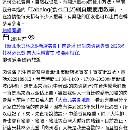
這份葵花寶典，自然我也是。有關這個app的使用方法，早前
Tabelog(食べログ)網頁版使用教學
我分享過的「
」，
在疫情後每天都有不少人搜尋，有興趣的朋友也可以出門右轉
參考參考。
繼續閱讀
2個月前
【新北米其林之8-新店美食】肉骨潘 巴生肉骨茶專賣.2025米
其林必比登.肉大塊料實在.乾湯兩相宜,
排骨酥湯
國內旅遊
肉骨潘 巴生肉骨茶專賣:新北市新店區寶安里寶安街22號，電
話:0229189812，營業時間:11:30–14:00、17:00–20:30你是新加
坡(胡椒)、還是馬來西亞(中藥)派的肉骨茶迷?在台灣感覺好像
一直是馬來西亞派佔上風，雖然我個人一直比較愛新加坡的肉
骨茶。前陣子在42萬人的「
大台北美食地圖
」看到有團員分享
這家位於新店的肉骨茶，因為有得到2025年米其林比必登，所
以就記了下來。先直接說結論:，中藥香氣略重，除了大塊排
骨也會有豬腳、豬腸、豬肚等台灣人偏好的豬雜。目前為止，
新店米其林必比登「肉骨潘」大概是我最喜歡的，而且還有乾