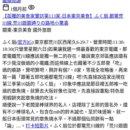
繼續閱讀
1個月前
【孤獨的美食家實訪第113家-日本東京美食】ふく扇.都電荒
川線.荒川遊園通りの路地小驚喜
關東-東京美食
國外旅遊
ふく扇(
官方IG
):東京都荒川区西尾久6-29-7，營業時間:11:30-
18:30(只營業星期六日)如果讓我選一條最喜歡的東京電鐵，那
麼電鐵荒川線應該是獨一無二的存在，雖說東京郊區應該還有
不少我沒做過的小電鐵;而這條線上也藏著不少五郎曾「吃」
過的痕跡，算吧算吧，興許有個7、8家，等我全攻略後，再來
寫一篇「跟著五郎吃遍都電荒川線」吧?先直接說這家出現在
第三季第10話的「ふく扇」，印象中應該是節目裡五郎唯一吃
過的章魚燒，就算去大阪好像也沒吃。先直接說重點:特色是
用蝦餅夾起章魚燒的吃法。
順便說一下老闆是棒球界的名人，店𥚃除了五郎的簽名外，還
有不少棒球名人，包含在mlb的鈴木誠也，至於味道嘛，就一
般日本街頭常見的章魚燒水平，不過那個仙貝餅有一點
「論」....。
打卡短影片
。ふく扇位於都電荒川線的「荒川遊園