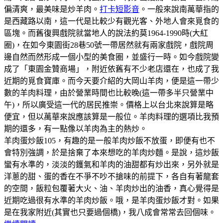
偏清爽，最美味是炒羊肉。
打卡短影音
。一般來說南萬華指的
是西藏路以南，這一代是比較少有觀光客、外地人會來覓食的
區塊。而舊復興戲院就當地人的說法約莫1964-1990時(大紅
圈)，在如今東園街28巷50號一帶居然就有兩家戲院，戲院周
邊自然而然形成一個小型的美食圈，並盛行一時。如今戲院變
成了「東園金贊商場」，附近依舊有不少老店還在，也成了我
近期的覓食寶庫。而今天要介紹的大岡山羊肉，便是這一帶少
數的羊肉料理，由於營業時間也比較晚(這一帶多半只營業中
午)，所以廣受這一代的居民推崇。價格上以台北來說算是略
便宜，但以萬華來說應該算是一般位。羊肉料理的選項比我預
期的還多，有一點像以羊肉為主的熱炒。
羊肉蛋炒飯105，有趣的是一般羊肉炒飯不放蛋，即便有也不
會特別強調，於是捨棄了本來想吃的羊肉炒麵。是說，這炒飯
蠻有水準的，淡淡的鑊氣和羊肉的油甜都有炒出來，另外就是
洋蔥的甜、蛋的香在不爭不吵不搶味的前提下，各自有著龍套
的空間，飯粒包覆著大火、油、羊肉炒出的油香，真心覺得是
近期吃過很有水準的羊肉炒飯。哦，是羊肉蛋炒飯才對。如果
是在我家附近(其實也只要過個橋)，我八成會常常去回個味。