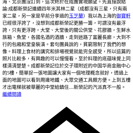
海、北京團沒訂到，這次終於在成團實現願望。先直接說結
論:成都新榮記連續四年米其林二星（成都沒有三星，只有兩
家二星，另一家是早前分享過的
玉芝蘭
）我以為上海的
御寶軒
已經很浮誇了，沒想到成都新榮記更勝一籌，可謂沒有最浮
誇，只有更浮跨，大堂、大堂後的關公供堂、花膠牆，生鮮水
族箱、魚堂，各國名酒的酒牆，走到迷路了富麗長廊，大到不
行的包廂和堂皇裝潢。套句團員說的，貧窮限制了我們的想
像。料理上食材的講究和排場視覺就能完全感受，所以這篇的
照片比較多，有興趣的可以慢慢看，至於料理的底蕴味覺上同
樣清清楚楚。
成都新榮記位於交子環附近的中国华商金融中心
的5樓，簡單捉一張地圖讓大家有一個地理概念就好，透過上
面的地圖可以看到周邊地鐵、大眾交通工具頗方便。
上到五樓
才出電梯就被華麗的中堂給鎮住....新榮記的汽派真不一般。
繼續閱讀