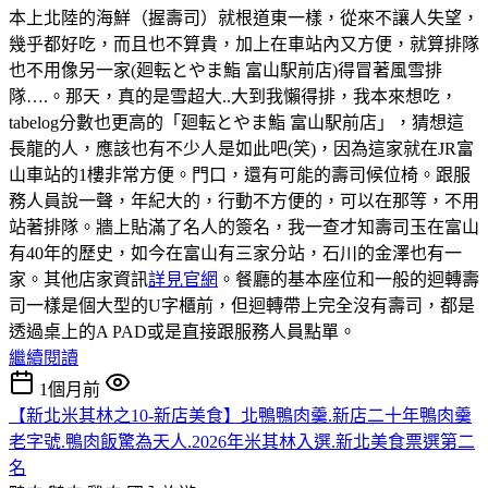
本上北陸的海鮮（握壽司）就根道東一樣，從來不讓人失望，
幾乎都好吃，而且也不算貴，加上在車站內又方便，就算排隊
也不用像另一家(廻転とやま鮨 富山駅前店)得冒著風雪排
隊….。那天，真的是雪超大..大到我懶得排，我本來想吃，
tabelog分數也更高的「廻転とやま鮨 富山駅前店」，猜想這
長龍的人，應該也有不少人是如此吧(笑)，因為這家就在JR富
山車站的1樓非常方便。門口，還有可能的壽司候位椅。跟服
務人員說一聲，年紀大的，行動不方便的，可以在那等，不用
站著排隊。牆上貼滿了名人的簽名，我一查才知壽司玉在富山
有40年的歷史，如今在富山有三家分站，石川的金澤也有一
家。其他店家資訊
詳見官網
。餐廳的基本座位和一般的迴轉壽
司一樣是個大型的U字櫃前，但迴轉帶上完全沒有壽司，都是
透過桌上的A PAD或是直接跟服務人員點單。
繼續閱讀
1個月前
【新北米其林之10-新店美食】北鴨鴨肉羹.新店二十年鴨肉羹
老字號.鴨肉飯驚為天人.2026年米其林入選.新北美食票選第二
名