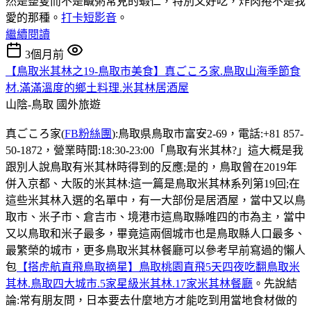
然是整隻而不是鹹粥常見的蝦仁，特別又好吃，炸肉捲不是我
愛的那種。
打卡短影音
。
繼續閱讀
3個月前
【鳥取米其林之19-鳥取市美食】真ごころ家.鳥取山海季節食
材.滿滿溫度的鄉土料理.米其林居酒屋
山陰-鳥取
國外旅遊
真ごころ家(
FB粉絲團
):鳥取県鳥取市富安2-69，電話:+81 857-
50-1872，營業時間:18:30-23:00「鳥取有米其林?」這大概是我
跟別人說鳥取有米其林時得到的反應;是的，鳥取曾在2019年
併入京都、大阪的米其林:這一篇是鳥取米其林系列第19回;在
這些米其林入選的名單中，有一大部份是居酒屋，當中又以鳥
取市、米子市、倉吉市、境港市這鳥取縣唯四的市為主，當中
又以鳥取和米子最多，畢竟這兩個城市也是鳥取縣人口最多、
最繁榮的城市，更多鳥取米其林餐廳可以參考早前寫過的懶人
包
【搭虎航直飛鳥取摘星】鳥取桃園直飛5天四夜吃翻鳥取米
其林.鳥取四大城市.5家星級米其林.17家米其林餐廳
。先說結
論:常有朋友問，日本要去什麼地方才能吃到用當地食材做的