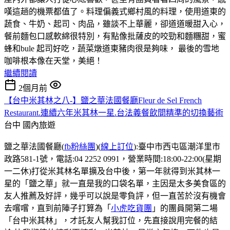
嘆這趟的機票都值了。料理偏義式鄉村風的料理，使用道東的
蔬食、牛奶、起司、肉品，雖談不上華麗，卻道道暖甜入心，
餐前麵包口感軟綿很特別，有點像批薩皮的咬勁和麵糰甜，蜜
蜂和bule 起司好吃，蔬菜燉道東豬肉很是夠味， 最後的雪地
咖啡根本像在天堂，美絕！
繼續閱讀
2個月前
【台中米其林之八-】鹽之華法國餐廳Fleur de Sel French
Restaurant.連續六年米其林一星.台法義餐飲間精準的切換藝術
台中
國內旅遊
鹽之華法國餐廳(
fb粉絲團
)(
線上訂位
):臺中市西屯區潮洋里市
政路581-1號，電話:04 2252 0991，營業時間:18:00-22:00(星期
一二休)打從米其林名單擴及台中後，第一年就得到米其林一
星的「鹽之華」就一直是我的口袋名單，主因是太多美食區的
友人推薦及好評，幾乎可以說是零負評，但一直苦於沒有機會
去嚐嚐，直到前陣子打算為「
小虎吃貨團
」的團員開第二場
「台中米其林」，才託友人幫我訂位，先直接說用完餐的結