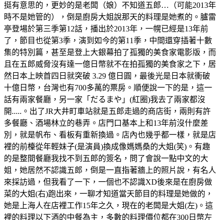
挺有意思的，更妙的是老闆（娘）不知道五郎…（可能2013年
時不是她管的），倒是廚房大姐說那天的料理是她煮的。臚雷
亭登場於第三季第12話，播出於2013年，一幌已經是13年前
了，節目也從第3季，演到如今的第11季，中間還穿插著十數
集的特別篇，甚至是登上大銀幕拍了孤獨的美食家電影版，而
且在五郎威脅沒有達一億日幣就不在拍孤獨的美食家之下，居
然日本上映首四日就突破 3.29 億日圓，最後光是日本就衝破
十億日幣，台灣也有700多萬的票房。順便說一下的是，這一
話有兩家餐廳，另一家「だるまや」(紅圈)我去了兩家都沒
開.....。出了JR大井町車站就是五郎走過的商店街，兩則有許
多餐廳、酒場林立的巷弄。店門口基本上和13年前沒什麼差
別，就是帆布、看板有重新換過。店內也幾乎都一樣，就是店
裡的前檯從年輕妹子(是演員)換成像媽媽桑的大姐(笑)。有趣
的是整間餐廳我找不到五郎的簽名，問了會說一點中文的大
姐，她居然不認識五郎，倒是一直指著牆上的照片說，有名人
來採訪過，但我看了一下，一個也不認識XD後來是在廚房做
菜的大姐(右)跑出來，一聊才知道當天節目的料理是她做的，
她是上海人在店裡工作15年之久，現在的老闆是大姐(左)。這
裡的料理以下酒的中餐為主，多數的料理價位都在300日幣左