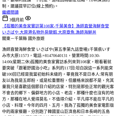
制，建議提早訂位(線上預約)。
繼續閱讀
3個月前
【孤獨的美食家實訪第108家-千葉美食】漁師直營海鮮食堂
いさばや.大原港名物外房龍蝦.大原章魚.漁師海鮮丼
關東－千葉縣
國外旅遊
漁師直營海鮮食堂 いさばや(第五季第九話登場):千葉県いす
み市大原11573，電話:+81470640131，營業時間:10:30-
14:00(星期二休)孤獨的美食家實訪系列來到108家，眼看著就
要突破「跟著舒國治小吃」系列的117回:坦白說這一系列能突
破100回已經是我當初始料未級的，畢竟我不是日本人:常有朋
友以為我是五郎粉，或是松重豐粉，但嚴格來說都不是，充其
量我只是喜歡這個節目介紹的店家，特別是那些正常的觀光客
不會去的鄉下、偏僻地方的小店、老店，那種什麼也沒有的地
方，那種在地人覺得莫名，不值得介紹，平凡得不能在平凡的
小店、料理。今年的四月、五月，我為了孤獨的美食家電影版
中的兩家餐廳，分別跑了韓國釜山巨濟島和日本長崎的五島