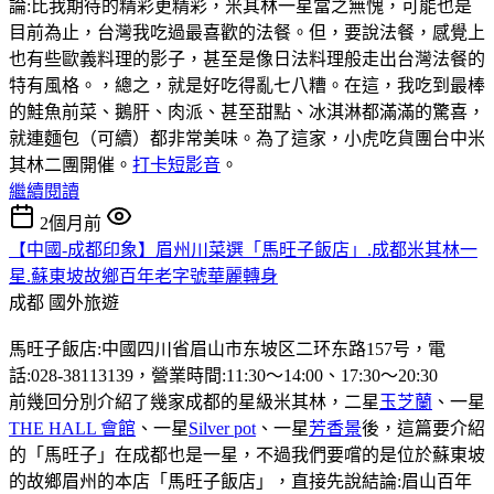
論:比我期待的精彩更精彩，米其林一星當之無愧，可能也是
目前為止，台灣我吃過最喜歡的法餐。但，要說法餐，感覺上
也有些歐義料理的影子，甚至是像日法料理般走出台灣法餐的
特有風格。，總之，就是好吃得亂七八糟。在這，我吃到最棒
的鮭魚前菜、鵝肝、肉派、甚至甜點、冰淇淋都滿滿的驚喜，
就連麵包（可續）都非常美味。為了這家，小虎吃貨團台中米
其林二團開催。
打卡短影音
。
繼續閱讀
2個月前
【中國-成都印象】眉州川菜選「馬旺子飯店」.成都米其林一
星.蘇東坡故鄉百年老字號華麗轉身
成都
國外旅遊
馬旺子飯店:中國四川省眉山市东坡区二环东路157号，電
話:028-38113139，營業時間:11:30〜14:00、17:30〜20:30
前幾回分別介紹了幾家成都的星級米其林，二星
玉芝蘭
、一星
THE HALL 會館
、一星
Silver pot
、一星
芳香景
後，這篇要介紹
的「馬旺子」在成都也是一星，不過我們要嚐的是位於蘇東坡
的故鄉眉州的本店「馬旺子飯店」，直接先說結論:眉山百年