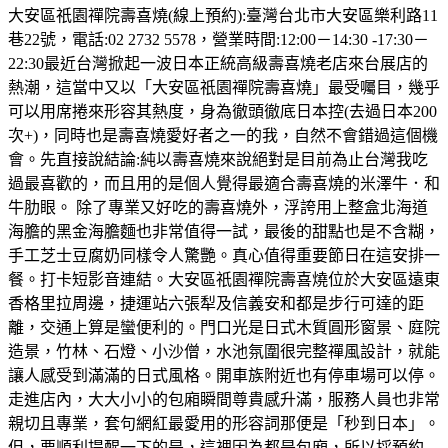
大安區祇園禪院壽喜燒(線上預約):臺灣台北市大安區樂利路11
巷22號，電話:02 2732 5578，營業時間:12:00－14:30 -17:30－
22:30最近台灣掀起一波日本正統高級壽喜燒老店來台展店的
熱潮，這當中又以「大安區祇園禪院壽喜燒」最受囑目，幾乎
可以用席捲來形容其熱度，身為徹頭徹底日本控(去過日本200
次+)，同時也是壽喜燒愛好者之一的我，自然不會錯過這個機
會。先直接說結論:純以壽喜燒來說絕對是目前為止台灣我吃
過最喜歡的，而且用的是個人覺得最適合壽喜燒的米澤牛．和
牛肋眼。 除了專業又好吃的壽喜燒外，浮誇用上整盒北海道
海膽的黑金海膽麵也非常值得一試，最後的甜點也是不含糊，
手工芝士豆腐奶同樣令人驚艷。真心值得重要節日在這安排一
餐。打卡短影音連結。大安區祇園禪院壽喜燒位於大安區遠東
香格里拉周邊，捷運站六張犁及信義安和都是步行可達的距
離，交通上算是蠻便利的。門口光是日式木質圓形窗景、庭院
造景，竹林、石燈、小沙僧，水池氛圍很完整禪風設計，就能
讓人感受到滿滿的日式風格。開車族附近也有停車場可以停。
走進店內，大大小小的包廂瞬間尊貴感升滿，服務人員也非常
親切且專業，套句網紅最愛用的形容詞那便是「秒到日本」。
但，要順利提醒一下的是，這裡因為都是包廂，所以採預約