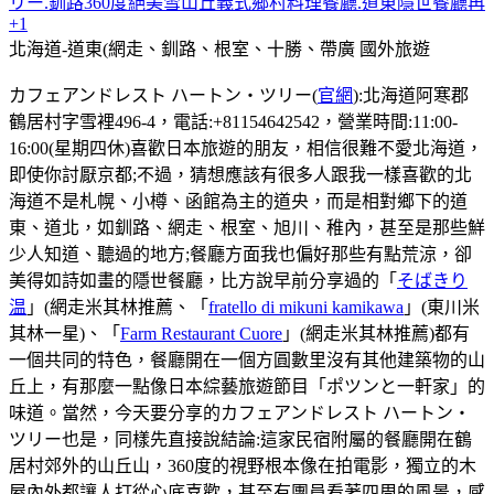
リー.釧路360度絕美雪山丘義式鄉村料理餐廳.道東隱世餐廳再
+1
北海道-道東(網走、釧路、根室、十勝、帶廣
國外旅遊
カフェアンドレスト ハートン・ツリー(
官網
):北海道阿寒郡
鶴居村字雪裡496-4，電話:+81154642542，營業時間:11:00-
16:00(星期四休)喜歡日本旅遊的朋友，相信很難不愛北海道，
即使你討厭京都;不過，猜想應該有很多人跟我一樣喜歡的北
海道不是札幌、小樽、函館為主的道央，而是相對鄉下的道
東、道北，如釧路、網走、根室、旭川、稚內，甚至是那些鮮
少人知道、聽過的地方;餐廳方面我也偏好那些有點荒涼，卻
美得如詩如畫的隱世餐廳，比方說早前分享過的「
そばきり
温
」(網走米其林推薦、「
fratello di mikuni kamikawa
」(東川米
其林一星)、「
Farm Restaurant Cuore
」(網走米其林推薦)都有
一個共同的特色，餐廳開在一個方圓數里沒有其他建築物的山
丘上，有那麼一點像日本綜藝旅遊節目「ポツンと一軒家」的
味道。當然，今天要分享的カフェアンドレスト ハートン・
ツリー也是，同樣先直接說結論:這家民宿附屬的餐廳開在鶴
居村郊外的山丘山，360度的視野根本像在拍電影，獨立的木
屋內外都讓人打從心底喜歡，甚至有團員看著四周的風景，感