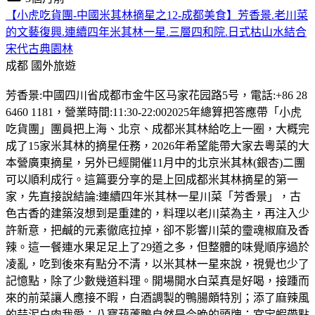
【小虎吃貨團-中國米其林摘星之12-成都美食】芳香景.老川菜
的文藝復興.連續四年米其林一星.三層四和院.日式枯山水結合
宋代古典園林
成都
國外旅遊
芳香景:中國四川省成都市金牛区马家花园路5号，電話:+86 28
6460 1181，營業時間:11:30-22:002025年總算把答應帶「小虎
吃貨團」團員把上海、北京、成都米其林給吃上一圈，大概完
成了15家米其林的摘星任務，2026年希望能帶大家去粵菜的大
本營廣東摘星，另外已經開催11月中的北京米其林(銀杏)二團
可以順利成行。這篇要分享的是上回成都米其林摘星的第一
家，先直接說結論:連續四年米其林一星川菜「芳香景」，古
色古香的建築沒想到是重建的，料理以老川菜為主，再注入少
許新意，把鹹的元素徹底拉掉，卻不影響川菜的𩆜魂椒麻及香
辣。這一餐連水果足足上了29道之多，但整體的味覺順序過於
凌亂，吃到後來有點分不清，以米其林一星來說，視覺也少了
記憶點，除了少數幾道料理。開場開水白菜真是好喝，接踵而
來的前菜讓人應接不暇，白酒調製的鴨腸頗特別；添了麻辣風
的蒜泥白肉我愛；八寶葫蘆鴨自然是今晚的頭牌；宮宝蝦帶點