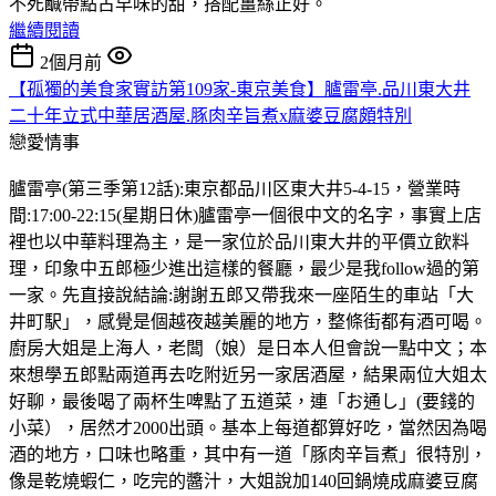
不死鹹帶點古早味的甜，搭配薑絲正好。
繼續閱讀
2個月前
【孤獨的美食家實訪第109家-東京美食】臚雷亭.品川東大井
二十年立式中華居酒屋.豚肉辛旨煮x麻婆豆腐頗特別
戀愛情事
臚雷亭(第三季第12話):東京都品川区東大井5-4-15，營業時
間:17:00-22:15(星期日休)臚雷亭一個很中文的名字，事實上店
裡也以中華料理為主，是一家位於品川東大井的平價立飲料
理，印象中五郎極少進出這樣的餐廳，最少是我follow過的第
一家。先直接說結論:謝謝五郎又帶我來一座陌生的車站「大
井町駅」，感覺是個越夜越美麗的地方，整條街都有酒可喝。
廚房大姐是上海人，老闆（娘）是日本人但會說一點中文；本
來想學五郎點兩道再去吃附近另一家居酒屋，結果兩位大姐太
好聊，最後喝了兩杯生啤點了五道菜，連「お通し」(要錢的
小菜），居然才2000出頭。基本上每道都算好吃，當然因為喝
酒的地方，口味也略重，其中有一道「豚肉辛旨煮」很特別，
像是乾燒蝦仁，吃完的醬汁，大姐說加140回鍋燒成麻婆豆腐