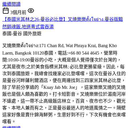
繼續閱讀
3個月前
【泰國米其林之26-曼谷必比登】叉燒樂樂ตั้งใจย่าง.曼谷版黯
然銷魂飯.地道粵式雲吞湯
泰國-曼谷
國外旅遊
叉燒樂樂ตั้งใจย่าง:171 Chan Rd, Wat Phraya Krai, Bang Kho
Laem, Bangkok 10120泰國，電話:+66 80 544 4645，營業時
間:10:00-19:00曼谷的小吃，大概是個人覺得僅次於台灣的，
尤其是夜市;之於美食指標米其林; 必比登更勝星級。因此，每
次到泰國旅遊，我總會找幾家必比登嚐嚐，這次在曼谷入住的
是曼谷河畔薩利爾酒店，便在周邊找到三四家米其林必比登，
除了早前分享過的「Kuay Jab Mr. Joe」，這家樂樂叉燒的叉燒
飯也是個人頗為喜歡的。打卡短影音。叉燒樂樂位於湄南河岸
不遠處，這一帶不止高級飯店林立，百貨、夜市也不少，觀光
客、本地人兼而有之，正是曼谷最迷人的地道風情之一。隔壁
這家好像是賣什錦海鮮粥，生意好到不行，下次有機會也來嚐
嚐看。