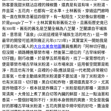
熟客要我甜米糕沾店裡的辣椒醬，還真是有滋有味。米粉湯、
炸韭菜、五花肉，也都有一定水準。士林舊街，穿過這門廊時
我一直在默默念著這四個字。有一點陌生，又好像似曾相聽，
於是google了一下。士林其實有新舊街之分，且舊街歷史竟已
有300年，舊街的舊名是芝蘭全稱為八芝蘭，芝蘭譯自平埔族
語，意思是「溫泉」(以前這裡是平埔族生活的地方)。這一帶
最早的開發可追溯到雍正元年(1723年)。其實當天一開始我是
打算去吃42萬人的
大台北美食地圖
團員推薦的「阿林切仔麵」
但沒開，順路轉進華榮市場，然後第二順位的「古早味蚵嗲·
切仔麵」剛巧收攤，於是學五郎用看的，找了一家胃想吃的，
便是華榮市場古早味米粉湯。以市場來說，這用餐空間算是乾
淨，而且也有冷氣，店裡的小哥(應該是這一代老闆)非常親切
且客氣，也會主動過來問米粉湯要不要加湯。除了米粉湯外，
也有米苔目、切仔麵，黑白切和炸物，選項還真是不少，尤其
是炸物還不少，根本就是炸粿店了。米粉是粗的那種，湯頭非
常清爽，大骨加上煮了黑白切等內臟的鮮甜，加上一點油蔥和
香菜，一整個好喝到不行，米粉本身微微的爽脆，完全是我偏
好的那種古早味米粉湯。五花肉算是中規中矩的好吃，醬油膏