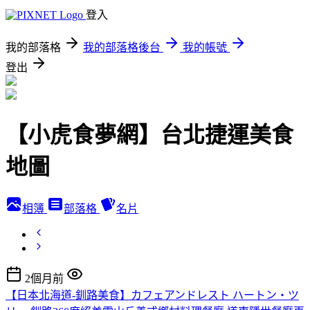
登入
我的部落格
我的部落格後台
我的帳號
登出
【小虎食夢網】台北捷運美食
地圖
相簿
部落格
名片
2個月前
【日本北海道-釧路美食】カフェアンドレスト ハートン・ツ