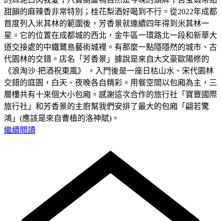
甜韻的麻辣香非常特別；桂花梨酒好喝到不行。從2022年成都
首度列入米其林的範圍後，芳香景就連續四年得到米其林一
星。它的位置在成都城的西北，金牛區一環路北一段和新華大
道交接處的中鐵鷺島藝術城裡。有那麼一點隱隱然的城市、古
代園林的交錯。店名「芳香景」據說是來自大文豪歐陽修的
《浪淘沙·把酒祝東風》 。入門後是一座日枯山水、宋代園林
交錯的庭園，白天、夜晚各自精彩。用餐空間以包廂為主，三
層樓共有十來個大小包廂。感謝這次合作的旅行社「寶豐國際
旅行社」和芳香景的主廚幫我們安排了最大的包廂「翩若驚
鴻」(應該是來自曹植的洛神賦)。
繼續閱讀