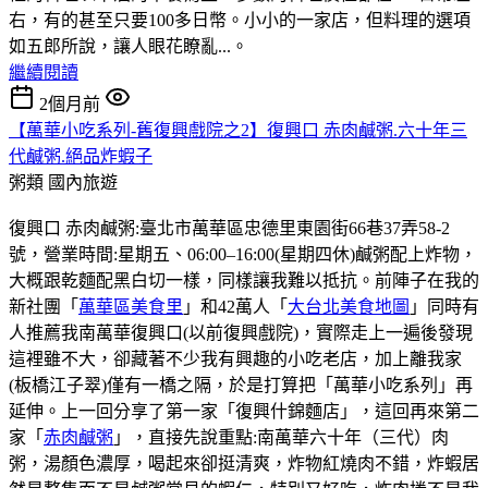
右，有的甚至只要100多日幣。小小的一家店，但料理的選項
如五郎所說，讓人眼花瞭亂...。
繼續閱讀
2個月前
【萬華小吃系列-舊復興戲院之2】復興口 赤肉鹹粥.六十年三
代鹹粥.絕品炸蝦子
粥類
國內旅遊
復興口 赤肉鹹粥:臺北市萬華區忠德里東園街66巷37弄58-2
號，營業時間:星期五、06:00–16:00(星期四休)鹹粥配上炸物，
大概跟乾麵配黑白切一樣，同樣讓我難以抵抗。前陣子在我的
新社團「
萬華區美食里
」和42萬人「
大台北美食地圖
」同時有
人推薦我南萬華復興口(以前復興戲院)，實際走上一遍後發現
這裡雖不大，卻藏著不少我有興趣的小吃老店，加上離我家
(板橋江子翠)僅有一橋之隔，於是打算把「萬華小吃系列」再
延伸。上一回分享了第一家「復興什錦麵店」，這回再來第二
家「
赤肉鹹粥
」，直接先說重點:南萬華六十年（三代）肉
粥，湯顏色濃厚，喝起來卻挺清爽，炸物紅燒肉不錯，炸蝦居