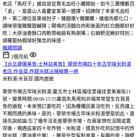
老店「馬旺子」據說是從賣毛血旺小攤開始，如今三層樓數百
「桌」，是眉山人喜慶宴客第一選擇。招牌除了本家毛血旺
外，第二順位是東坡肘子，豬腳庫Y爛爛爛，連瘦肉都化口，
調味很復雜酸甜鹹辣；開場的涼麵白肉和後面的紅白麵都好好
吃；大排油香酥口肉軟帶椒麻有夠涮嘴；石鍋耙泥鰍好特別；
胡蘿蔔絲蝦球好懐念的味道。
繼續閱讀
2個月前
【台北捷運美食-士林站美食】華榮市場四十年古早味米粉湯
老店.炸韭菜.炸甜米糕沾辣椒醬一絕
米粉湯/米苔目
國內旅遊
華榮市場古早味米粉湯:臺北市士林區福佳里福佳里美崙街21
號，營業時間:08:00-15:55塞翁失馬焉知非福常常發生在我覓
食的過程，本來預訂要吃的，因為種種因素沒吃到，反而撞上
不期而遇的美味。是的，華榮市場古早味米粉湯便是如此。直
接先說結論:忘了幾年沒走進華榮市場，在兩家想吃沒開或賣
完後，偶遇這家四十年炸物、米粉湯，還意外吃到記憶中的炸
甜米糕（醬油膏也像），雖是外型有點差異。有趣的是，隔壁