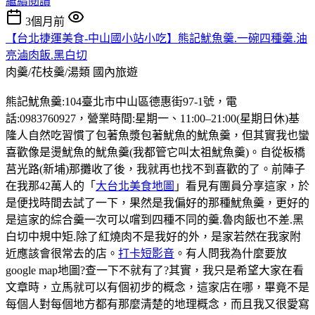
繼續閱讀
3個月前
【台北捷運美食-中山國小站小吃】熊記魷魚羹.一碗四種羹.油
亮滷肉飯.黑白切
肉羹/花枝羹/湯類
國內旅遊
熊記魷魚羹:104臺北市中山區德惠街97-1號，電
話:0983760927，營業時間:星期一、11:00–21:00(星期日休)基
隆人自然吃習慣了包著魚漿包著魷魚的魷魚羹，但其實我也蠻
喜歡像是燙魷魚的魷魚羹(我都管它叫太祖魷魚羹)。自從板橋
莒光路(新埔)那攤收了後，我就再也找不到喜歡的了。前陣子
在我那42萬人的「
大台北美食地圖
」看見有團員分享這家，於
是便找時間去試了一下，果然是我偏好的那種魷魚羹，更好的
是這家的綜合羹一次可以嚐到四種不同的羹.魯肉飯也不差.黑
白切中規中矩.除了紅燒肉不是我好的外，是家若然在我家附
近應該會很常去的店。
打卡短影音
。有人問我為什麼要放
google map地圖?查一下不就有了?其實，我只是希望大家在看
文章時，立馬就可以有個初步的概念，這家店在哪，畢竟不是
每個人對每個地方都有那麼清楚的地理概念，而且我又很愛寫