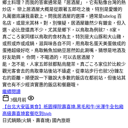
鄉土料理？而我的答案通常是「居酒屋」，它有點像台灣的熱
炒店。 戀上居酒屋大概是從跟著五郎吃之後，特別是愛媛的
丸萬徹底讓我喜歡上。問我居酒屋的選擇，通常是tabelog 百
名店，或是米其林。對，別懐疑，居酒屋雖然少有鍍金，但入
選、必比登還真不少，尤其是鄉下，以鳥取為例就7、8家。
真ごころ家同樣以鳥取的食材為主，特別是大山豚和大山雞，
或煎或炸或成鍋，滋與味各自不同，用鳥取名蛋天美蛋做成的
蛋捲超級好吃，鳥取鲔魚加納豆居然如此涮嘴，猜想是地酒及
好友助興。 你問，不喝酒的，可以去居酒屋？
能，怎不能，人家五郎就都點烏龍茶。真ごころ家位於比較少
觀光客會去的鳥取車站後站不遠處，從車站步行也就5分鐘左
右的距離，順便說一下雖說大多數的飯店在都前站，但後站其
實也有不少經濟實惠的飯店和餐廳哦。
繼續閱讀
3個月前
【台北大安區美食】祇園禪院壽喜燒.黑毛和牛/米澤牛全包廂
高級壽喜燒套餐吃到high
日式鍋類(火鍋、壽喜燒)
國內旅遊