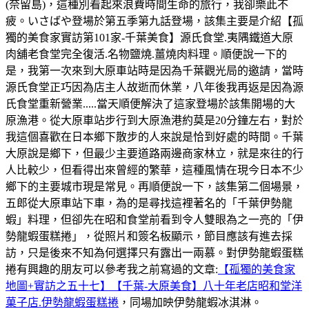
(奈留島)，這種別看起來浪費時間生命的旅行，我卻樂此不
疲。いさばや登場於第五季第九話登場，該集主要是介紹【孤
獨的美食家實訪第101家-千葉美食】源氏食堂.夷隅鐵道大原
肉舖老食堂完全復活.名物鹽燒.薑燒肉料理。順便說一下的
是，我第一次來到大原車站時是因為千葉觀光局的邀請，當時
源氏食堂正巧因為店主人故逝而休業，八年後我再返是因為源
氏食堂重新營業.....當天順便解決了這家登場於該集開場的大
原漁港。從大原車站步行到大原漁港約莫是20分鐘左右，對於
我這個喜歡在日本鄉下散步的人來說是恰到好處的時間。千葉
大原說是鄉下，但最少主要道路兩邊商家林立，就是來往的行
人比較少，但看得出來曾經的繁華，這種風情在現今日本不少
鄉下的主要城市現是常見。再順便說一下，該集第二個場景，
五郎從大原車站下車，為的是尋找這裡著名的「千葉伊勢龍
蝦」料理，但卻先在昭和食堂前看到令人雙眼為之一亮的「伊
勢龍蝦蛋糕捲」，從照片和簽名板顯示，節目應該有進去採
訪，只是後來不知為何選擇只有露出一兩慕。對伊勢龍蝦蛋糕
捲有興趣的朋友可以參考我之前寫過的文章:
【孤獨的美食家
地圖+實訪之五十七】【千葉-大原美食】八十年老店昭和堂洋
菓子店.伊勢龍蝦蛋糕捲
，同場加映伊勢龍蝦冰淇淋。