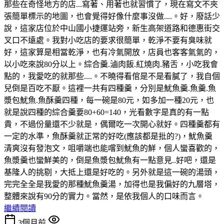
那些在奇怪地方的店...寫著、用著也就習慣了，現在寫文不夾
張簡單標示的地圖，也會覺得好像什麼事沒做....。好，廢話少
說，這家店位於中山國小捷運站旁，新生高架道路和德惠街交
叉口不遠處。我對小吃店的要求很簡單，乾淨不要有臭味就
好，這家算是相當乾淨，也有冷氣開放，店員也客客氣氣的，
以小吃來說80分以上。綜合羹.滷肉飯.紅燒肉.豬舌，小吃我會
點的，我愛吃的就那些....。不曉得看倌是不是看膩了，我自個
兒倒是百吃不厭。這裡一共有四種羹，分別是魷魚羹.魚羹.魚
漿包魷魚.魚酥羹四種，每一碗是80元，如多加一種20元，也
就是說四種的綜合羹要80+60=140，光看數字是真的有一點
貴，不過份量還不少就是，偶爾吃一次開心就好。四種羹都有
一定的水準，魚酥羹就正常的好吃(應該都是批的?)，魷魚羹
清爽沒有發泡文，咀嚼端也能嚐到魷魚的鮮，個人蠻喜歡的，
魚漿羹也蠻鮮美的，倒是魚漿包魷魚有一點意見..好吧，還是
基隆人的挑剔，大抵上還是好吃的。另外就是這一碗的湯頭，
完完全全是我愛的那種魷魚羹湯，加得也是我偏好的九層塔，
整體來說有90分的實力。當然，是依我個人的口味而言。
繼續閱讀
3個月前