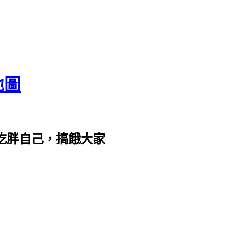
地圖
com。吃胖自己，搞餓大家