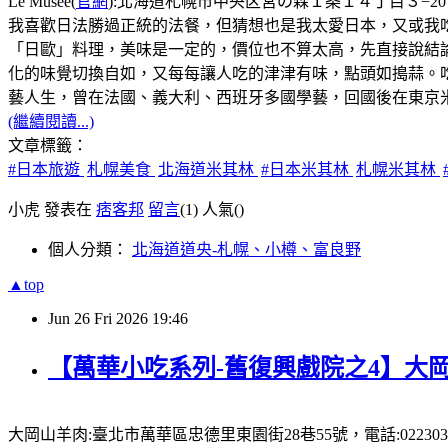
Le Musée(
官網
):北海道札幌市中央区宮の森１条１４丁目３−20，電話:
我喜歡日法勝過正統的法餐，但猜想也是我太愛日本，又或我
「日歐」料理，美味是一定的，價位也不算太高，先直接說結論:主
化的味覺切換自如，又每每讓人吃的津津有味，點頭如搗蒜。
藝人生，曾在法國、義大利、西班牙多國學藝，回國後在東京米其林
(繼續閱讀...)
文章標籤：
#日本旅遊
札幌美食
北海道米其林
#日本米其林
札幌米其林
小虎 發表在
痞客邦
留言
(1)
人氣(
)
個人分類：
北海道道央-札幌、小樽、富良野
▲top
Jun
26
Fri
2026
19:46
【萬華小吃系列-舊復興戲院之4】大岡
大岡山羊肉:臺北市萬華區忠德里東園街28巷55號，電話:0223031