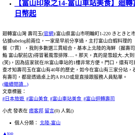
【富山印象之14-富山車站美食】廻轉
日幣起
廻轉富山灣 壽司玉(
官網
):富山県富山市明輪町1-220 きときと市
佔據tabelog前兩位，一家是早前分享過，主打富山白蝦料理的
餐（7貫），我則多數選三貫組合，基本上北陸的海鮮（握壽
鮨 富山駅前店)得冒著風雪排隊….。那天，真的是雪超大..大
(笑)，因為這家就在JR富山車站的1樓非常方便。門口，還
查才知壽司玉在富山有40年的歷史，如今在富山有三家分站，
有壽司，都是透過桌上的A PAD或是直接跟服務人員點單。
(繼續閱讀...)
文章標籤：
#日本旅遊
#富山美食
#富山車站美食
#富山迴轉壽司
小虎 發表在
痞客邦
留言
(0)
人氣(
)
個人分類：
北陸-富山
▲top