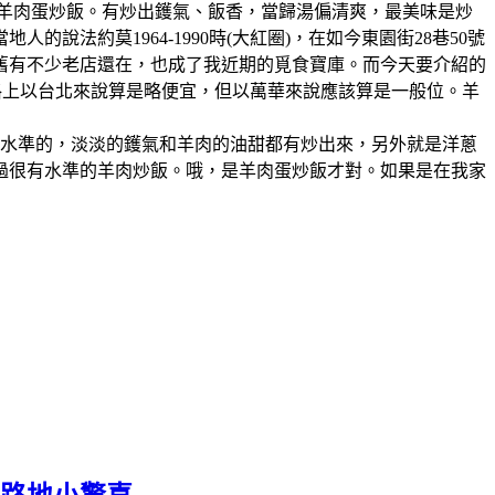
、羊肉蛋炒飯。有炒出鑊氣、飯香，當歸湯偏清爽，最美味是炒
法約莫1964-1990時(大紅圈)，在如今東園街28巷50號
舊有不少老店還在，也成了我近期的覓食寶庫。而今天要介紹的
格上以台北來說算是略便宜，但以萬華來說應該算是一般位。羊
有水準的，淡淡的鑊氣和羊肉的油甜都有炒出來，另外就是洋蔥
過很有水準的羊肉炒飯。哦，是羊肉蛋炒飯才對。如果是在我家