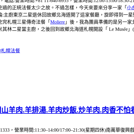
營業時間:+81 11-640-6955，營業時間:12:00-15:00/1
吃過的正統法餐太少之故。不過怎樣，今天來要來分享一家「
小
廚東京二星退休回故鄉北海道開了這家餐廳，旋即得到一星殊榮（t
吃完札幌三星傳奇法餐「
Moliere
」後，我為團員準備的是另一家
二星當主廚，之後回到故鄉北海道札幌開設「 Le Musée」(
#札幌法餐
山羊肉.羊排湯.羊肉炒飯.炒羊肉.肉香不怕
333，營業時間:11:30–14:00/17:00–21:30(星期四