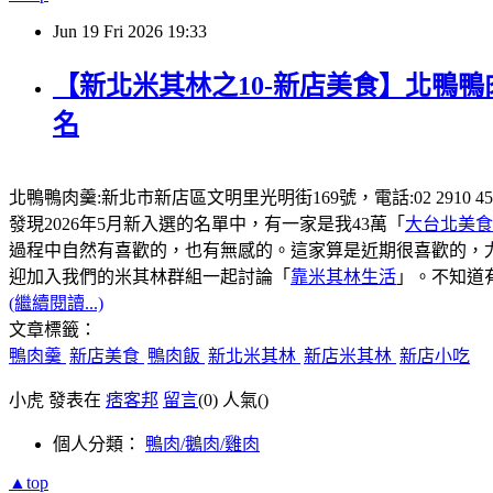
Jun
19
Fri
2026
19:33
【新北米其林之10-新店美食】北鴨鴨
名
北鴨鴨肉羹:新北市新店區文明里光明街169號，電話:02 2910
發現2026年5月新入選的名單中，有一家是我43萬「
大台北美食
過程中自然有喜歡的，也有無感的。這家算是近期很喜歡的，
迎加入我們的米其林群組一起討論「
靠米其林生活
」。不知道
(繼續閱讀...)
文章標籤：
鴨肉羹
新店美食
鴨肉飯
新北米其林
新店米其林
新店小吃
小虎 發表在
痞客邦
留言
(0)
人氣(
)
個人分類：
鴨肉/鵝肉/雞肉
▲top