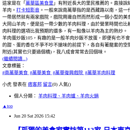
這家是在「
萬華區美食里
」有附近長大的里民推薦的。直接說
羊肉。
打卡短影音
。一般來說南萬華指的是西藏路以南，這一代是
一帶居然就有兩家戲院，戲院周邊自然而然形成一個小型的美
大岡山羊肉，便是這一帶少數的羊肉料理，由於營業時間也比
肉料理的選項比我預期的還多，有一點像以羊肉為主的熱炒。
羊肉蛋炒飯105，有趣的是一般羊肉炒飯不放蛋，即便有也不
的甜、蛋的香在不爭不吵不搶味的前提下，各自有著龍套的空
附近(其實也只要過個橋)，我八成會常常去回個味。
(繼續閱讀...)
文章標籤：
#南萬華美食
#萬華美食
#萬華復興戲院
#萬華羊肉料理
小虎 發表在
痞客邦
留言
(0)
人氣(
)
個人分類：
羊肉料理、羊肉爐、羊肉火鍋
▲top
Jun
20
Sat
2026
15:42