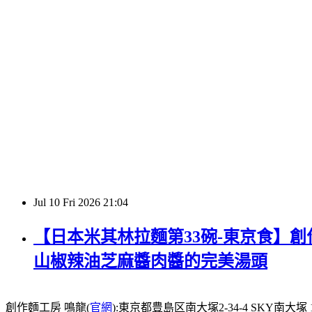
Jul
10
Fri
2026
21:04
【日本米其林拉麵第33碗-東京食】創作
山椒辣油芝麻醬肉醬的完美湯頭
創作麵工房 鳴龍(
官網
):東京都豊島区南大塚2-34-4 SKY南大塚