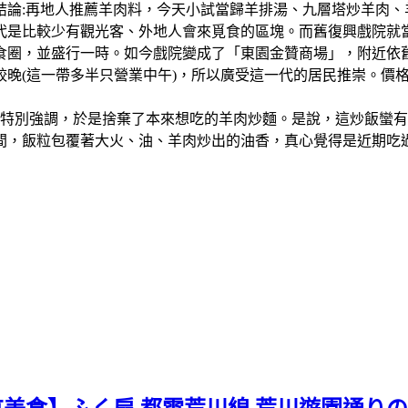
結論:再地人推薦羊肉料，今天小試當歸羊排湯、九層塔炒羊肉
比較少有觀光客、外地人會來覓食的區塊。而舊復興戲院就當地人的說
食圈，並盛行一時。如今戲院變成了「東園金贊商場」，附近依
較晚(這一帶多半只營業中午)，所以廣受這一代的居民推崇。價
會特別強調，於是捨棄了本來想吃的羊肉炒麵。是說，這炒飯蠻
間，飯粒包覆著大火、油、羊肉炒出的油香，真心覺得是近期吃