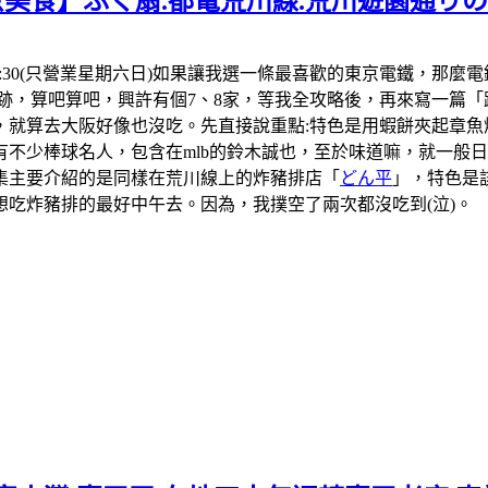
京美食】ふく扇.都電荒川線.荒川遊園通り
1:30-18:30(只營業星期六日)如果讓我選一條最喜歡的東京電
跡，算吧算吧，興許有個7、8家，等我全攻略後，再來寫一篇「
，就算去大阪好像也沒吃。先直接說重點:特色是用蝦餅夾起章魚
不少棒球名人，包含在mlb的鈴木誠也，至於味道嘛，就一般日本
集主要介紹的是同樣在荒川線上的炸豬排店「
どん平
」，特色是
吃炸豬排的最好中午去。因為，我撲空了兩次都沒吃到(泣)。