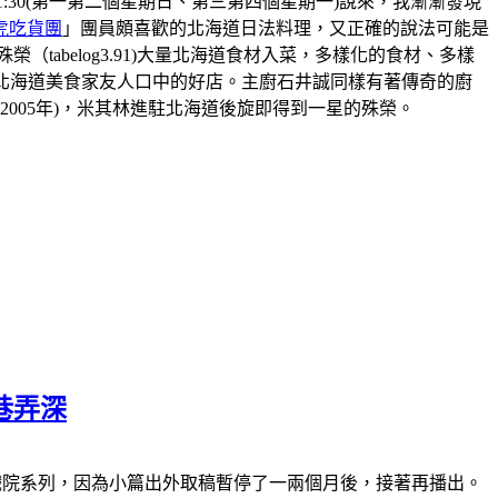
8:30-21:30(第一第二個星期日、第三第四個星期一)說來，我漸漸發現
虎吃貨團
」團員頗喜歡的北海道日法料理，又正確的說法可能是
abelog3.91)大量北海道食材入菜，多樣化的食材、多樣
北海道美食家友人口中的好店。主廚石井誠同樣有著傳奇的廚
2005年)，米其林進駐北海道後旋即得到一星的殊榮。
巷弄深
休)南萬華復興戲院系列，因為小篇出外取稿暫停了一兩個月後，接著再播出。