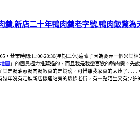
肉羹.新店二十年鴨肉羹老字號.鴨肉飯驚為天
 4565，營業時間:11:00-20:30(星期三休)這陣子因為要
地圖
」的團員極力推薦過的，而且我是我蠻喜歡的鴨肉羹。先說
尤其是鴨油蔥鴨肉鴨飯真的是銷魂，可惜離我家真的太遠了……
有幾年沒有走進新店捷運站旁的這條老街，有一點陌生又有少許