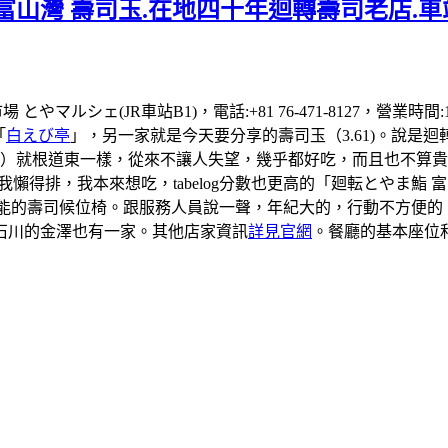
富山灣 壽司玉.在地四十年迴轉壽司老店.車
場 とやマルシェ(JR車站B1)，電話:+81 76-471-8127，營業
「
白えび亭
」，另一家就是今天要分享的壽司玉（3.61)。說是
司）就根道東一樣，從來不讓人失望，幾乎都好吃，而且也不算貴
到我懶得排，我本來想吃，tabelog分數也更高的「廻転とやま
有可能的壽司候位椅。跟服務人員說一聲，年紀大的，行動不方便
石川的金澤也有一家。其他店家資訊
詳見官網
。餐廳的基本座位