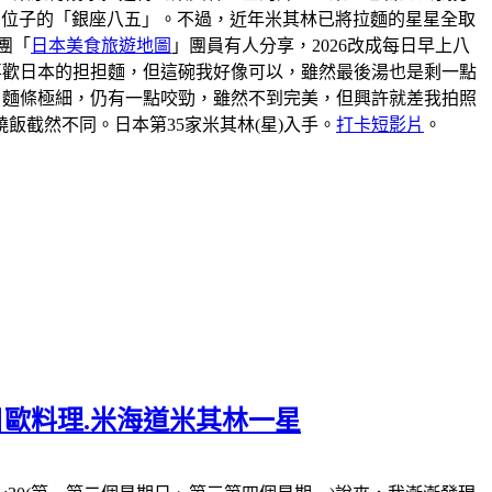
到位子的「銀座八五」。不過，近年米其林已將拉麵的星星全取
團「
日本美食旅遊地圖
」團員有人分享，2026改成每日早上八
我不喜歡日本的担担麵，但這碗我好像可以，雖然最後湯也是剩一點
。麵條極細，仍有一點咬勁，雖然不到完美，但興許就差我拍照
截然不同。日本第35家米其林(星)入手。
打卡短影片
。
一日歐料理.米海道米其林一星