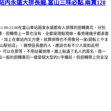
站內永遠大排長龍.富山三味必點.兩貫120
時間:11:00-21:00在富山車站兩家永遠都有人排隊的迴轉壽司，分別
迴𨍭，但轉帶上一貫也沒有，全都是現點現做，看旁邊幾乎都桌套
，加上在車站內又方便，就算排隊也不用像另一家(廻転とやま
鮨 富山駅前店」，猜想這長龍的人，應該也有不少人是如此吧
的，可以在那等，不用站著排隊。牆上貼滿了名人的簽名，我一
和一般的迴轉壽司一樣是個大型的U字櫃前，但迴轉帶上完全沒