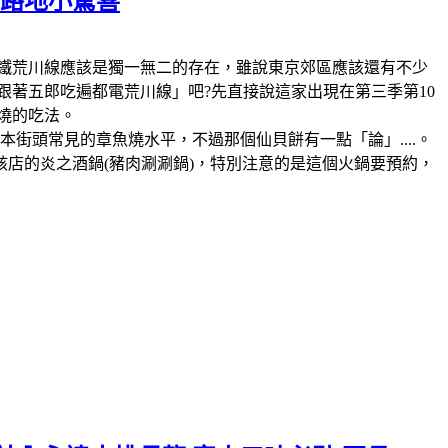
の路地小驚喜
鐵，那麼電鐵荒川線應該是獨一無二的存在，雖說東京郊區應該還有不少
跟著五郎吃遍都電荒川線」吧?先直接說這家出現在第三季第10
燒的吃法。
街頭常見的章魚燒水平，不過那個仙貝餅有一點「論」....。
該店的炎之酒鍋(豬肉涮涮鍋)，特別注意的是這個火鍋要預約，