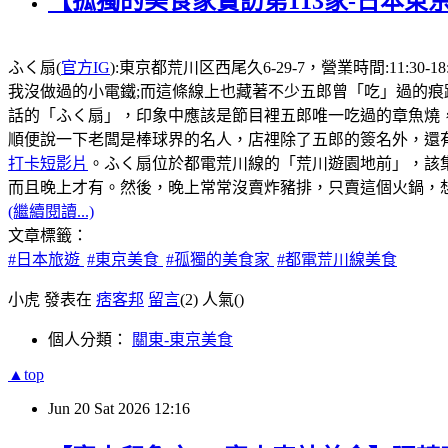
【孤獨的美食家實訪第113家-日本東
ふく扇(
官方IG
):東京都荒川区西尾久6-29-7，營業時間:1
我沒做過的小電鐵;而這條線上也藏著不少五郎曾「吃」過的痕
話的「ふく扇」，印象中應該是節目裡五郎唯一吃過的章魚燒
順便說一下老闆是棒球界的名人，店𥚃除了五郎的簽名外，還有
打卡短影片
。ふく扇位於都電荒川線的「荒川遊園地前」，該
而且晚上才有。然後，晚上常常沒賣炸豬排，只賣這個火鍋，想
(繼續閱讀...)
文章標籤：
#日本旅遊
#東京美食
#孤獨的美食家
#都電荒川線美食
小虎 發表在
痞客邦
留言
(2)
人氣(
)
個人分類：
關東-東京美食
▲top
Jun
20
Sat
2026
12:16