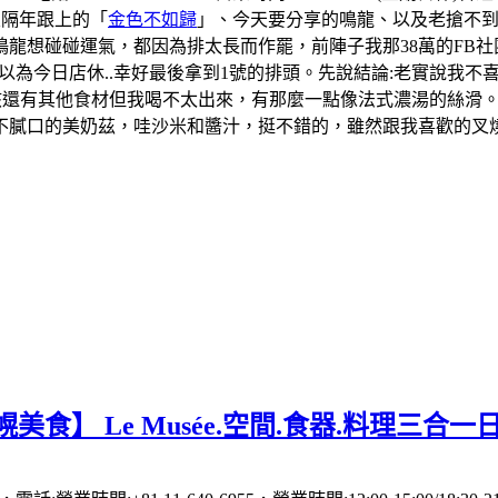
及隔年跟上的「
金色不如歸
」、今天要分享的鳴龍、以及老搶不
龍想碰碰運氣，都因為排太長而作罷，前陣子我那38萬的FB社
一度以為今日店休..幸好最後拿到1號的排頭。先說結論:老實說
應該還有其他食材但我喝不太出來，有那麼一點像法式濃湯的絲滑
膩口的美奶茲，哇沙米和醬汁，挺不錯的，雖然跟我喜歡的叉燒飯
美食】 Le Musée.空間.食器.料理三合