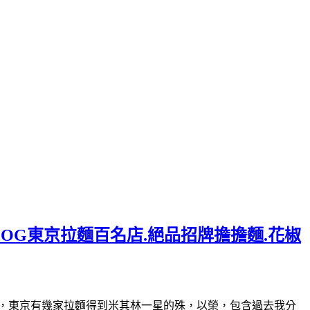
LOG東京拉麵百名店.絕品招牌擔擔麵.花椒
30(星期日休)曾經，東京有幾家拉麵得到米其林一星的殊，以榮，包含過去我分