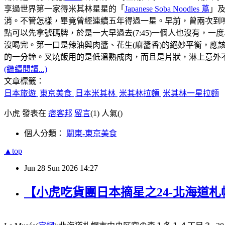
享過世界第一家得米其林星星的「
Japanese Soba Noodles 蔦
」
消。不管怎樣，畢竟曾經連續五年得過一星。早前，曾兩次到鳴
點可以先拿號碼牌，於是一大早過去(7:45)一個人也沒有，
沒喝完。第一口是辣油與肉醬、花生(麻醬香)的絕妙平衡，
的一分鐘。叉燒飯用的是低溫熟成肉，而且是片狀，淋上意外不
(繼續閱讀...)
文章標籤：
日本旅遊
東京美食
日本米其林
米其林拉麵
米其林一星拉麵
小虎 發表在
痞客邦
留言
(1)
人氣(
)
個人分類：
關東-東京美食
▲top
Jun
28
Sun
2026
14:27
【小虎吃貨團日本摘星之24-北海道札幌