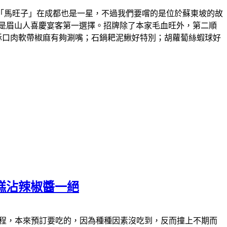
「馬旺子」在成都也是一星，不過我們要嚐的是位於蘇東坡的故
是眉山人喜慶宴客第一選擇。招牌除了本家毛血旺外，第二順
酥口肉軟帶椒麻有夠涮嘴；石鍋耙泥鰍好特別；胡蘿蔔絲蝦球好
糕沾辣椒醬一絕
食的過程，本來預訂要吃的，因為種種因素沒吃到，反而撞上不期而