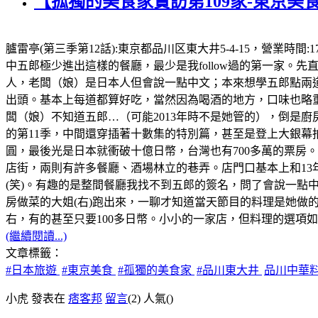
【孤獨的美食家實訪第109家-東京美
臚雷亭(第三季第12話):東京都品川区東大井5-4-15，營業時
中五郎極少進出這樣的餐廳，最少是我follow過的第一家
人，老闆（娘）是日本人但會說一點中文；本來想學五郎點兩道
出頭。基本上每道都算好吃，當然因為喝酒的地方，口味也略重
闆（娘）不知道五郎…（可能2013年時不是她管的），倒是廚
的第11季，中間還穿插著十數集的特別篇，甚至是登上大銀幕拍
圓，最後光是日本就衝破十億日幣，台灣也有700多萬的票房。順
店街，兩則有許多餐廳、酒場林立的巷弄。店門口基本上和13
(笑)。有趣的是整間餐廳我找不到五郎的簽名，問了會說一點
房做菜的大姐(右)跑出來，一聊才知道當天節目的料理是她做的
右，有的甚至只要100多日幣。小小的一家店，但料理的選項如五
(繼續閱讀...)
文章標籤：
#日本旅遊
#東京美食
#孤獨的美食家
#品川東大井
品川中華
小虎 發表在
痞客邦
留言
(2)
人氣(
)