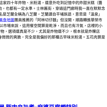
這家四十年炸物、米粉湯，還意外吃到記憶中的炸甜米糕（醬
肉，也都有一定水準。士林舊街，穿過這門廊時我一直在默默念
的舊名是芝蘭全稱為八芝蘭，芝蘭譯自平埔族語，意思是「溫泉」
美食地圖
團員推薦的「阿林切仔麵」但沒開，順路轉進華榮市
。以市場來說，這用餐空間算是乾淨，而且也有冷氣，店裡的小
炸物，選項還真是不少，尤其是炸物還不少，根本就是炸粿店
身微微的爽脆，完全是我偏好的那種古早味米粉湯。五花肉算是