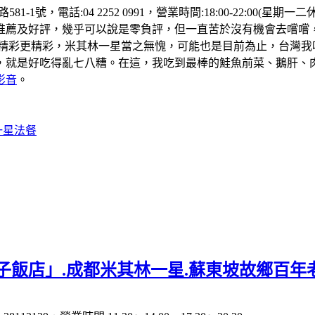
81-1號，電話:04 2252 0991，營業時間:18:00-22:
推薦及好評，幾乎可以說是零負評，但一直苦於沒有機會去嚐嚐
的精彩更精彩，米其林一星當之無愧，可能也是目前為止，台灣我
，就是好吃得亂七八糟。在這，我吃到最棒的鮭魚前菜、鵝肝、
影音
。
一星法餐
子飯店」.成都米其林一星.蘇東坡故鄉百年