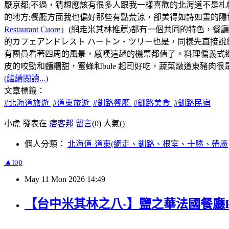
厭京都;不過，猜想應該有很多人跟我一樣喜歡的北海道不是
的地方;餐廳方面我也偏好那些有點荒涼，卻美得如詩如畫的隱
Restaurant Cuore
」(網走米其林推薦)都有一個共同的特色，餐
的カフェアンドレスト ハートン・ツリー也是，同樣先直接說
有團員看著四周的風景，感嘆這趟的機票都值了。料理偏義式
皮的咬勁和麵糰甜，蜜蜂和bule 起司好吃，蔬菜燉道東豬肉
(繼續閱讀...)
文章標籤：
#北海道旅遊
#道東旅遊
#釧路餐廳
#釧路美食
#釧路民宿
小虎 發表在
痞客邦
留言
(0)
人氣(
)
個人分類：
北海道-道東(網走、釧路、根室、十勝、帶廣
▲top
May
11
Mon
2026
14:49
【台中米其林之八-】鹽之華法國餐廳Fleur