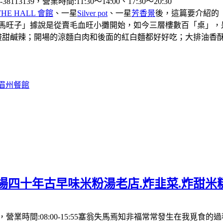
39，營業時間:11:30〜14:00、17:30〜20:30
THE HALL 會館
、一星
Silver pot
、一星
芳香景
後，這篇要介紹的
「馬旺子」據說是從賣毛血旺小攤開始，如今三層樓數百「桌」，
酸甜鹹辣；開場的涼麵白肉和後面的紅白麵都好好吃；大排油香
#眉州餐館
場四十年古早味米粉湯老店.炸韭菜.炸甜米
營業時間:08:00-15:55塞翁失馬焉知非福常常發生在我覓