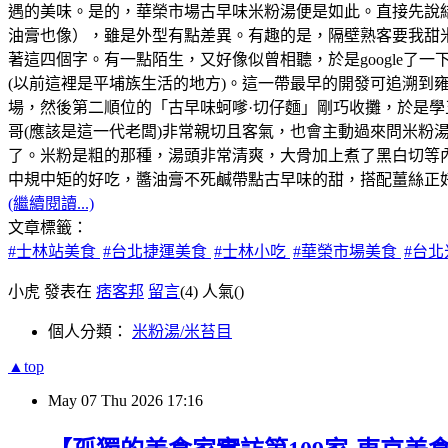
遇的美味。是的，華榮市場古早味米粉湯便是如此。直接先說
油膏也像），雖是外型有點差異。有趣的是，隔壁熟客要我甜
著這四個字。有一點陌生，又好像似曾相聽，於是google了
(以前這裡是平埔族生活的地方)。這一帶最早的開發可追溯到雍正
場，然後第二順位的「古早味蚵嗲·切仔麵」剛巧收攤，於是
哥(應該是這一代老闆)非常親切且客氣，也會主動過來問米
了。米粉是粗的那種，湯頭非常清爽，大骨加上煮了黑白切等
中規中矩的好吃，醬油膏不死鹹帶點古早味的甜，搭配薑絲正
(繼續閱讀...)
文章標籤：
#士林站美食
#台北捷運美食
#士林小吃
#華榮市場美食
#台
小虎 發表在
痞客邦
留言
(4)
人氣(
)
個人分類：
米粉湯/米苔目
▲top
May
07
Thu
2026
17:16