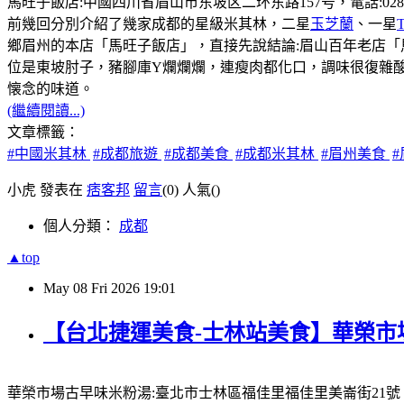
馬旺子飯店:中國四川省眉山市东坡区二环东路157号，電話:028-381131
前幾回分別介紹了幾家成都的星級米其林，二星
玉芝蘭
、一星
鄉眉州的本店「馬旺子飯店」，直接先說結論:眉山百年老店
位是東坡肘子，豬腳庫Y爛爛爛，連瘦肉都化口，調味很復雜
懐念的味道。
(繼續閱讀...)
文章標籤：
#中國米其林
#成都旅遊
#成都美食
#成都米其林
#眉州美食
小虎 發表在
痞客邦
留言
(0)
人氣(
)
個人分類：
成都
▲top
May
08
Fri
2026
19:01
【台北捷運美食-士林站美食】華榮市
華榮市場古早味米粉湯:臺北市士林區福佳里福佳里美崙街21號，