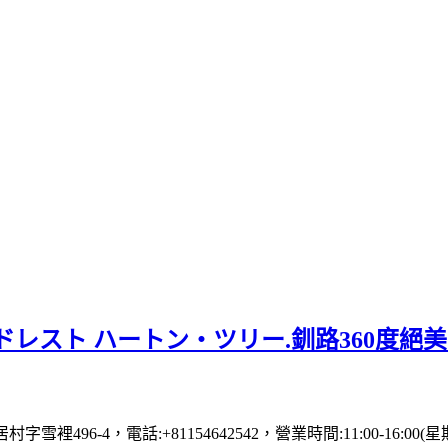
レスト ハートン・ツリー.釧路360度絕
村字雪裡496-4，電話:+81154642542，營業時間:11:00