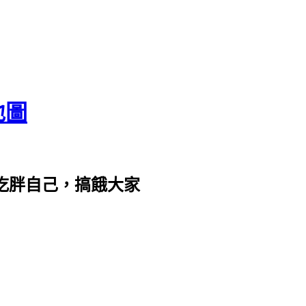
地圖
com。吃胖自己，搞餓大家