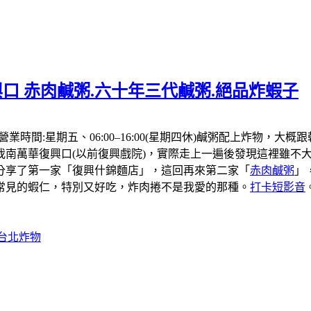
口 赤肉鹹粥.六十年三代鹹粥.絕品炸蝦子
，營業時間:星期五、06:00–16:00(星期四休)鹹粥配上炸
我南萬華復興口(以前復興戲院)，實際走上一遍後發現這裡雖不大
分享了第一家「復興什錦麵店」，這回再來第二家「
赤肉鹹粥
」
常見的蝦仁，特別又好吃，炸肉捲不是我愛的那種。
打卡短影音
#台北炸物