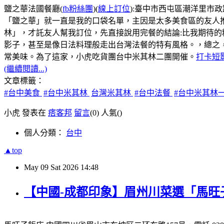
鹽之華法國餐廳(
fb粉絲團
)(
線上訂位
):臺中市西屯區潮洋里市政路5
「鹽之華」就一直是我的口袋名單，主因是太多美食區的友人
林」，才託友人幫我訂位，先直接說用完餐的結論:比我期待
影子，甚至是像日法料理般走出台灣法餐的特有風格。，總之
常美味。為了這家，小虎吃貨團台中米其林二團開催。
打卡短
(繼續閱讀...)
文章標籤：
#台中美食
#台中米其林
台灣米其林
#台中法餐
#台中米其林
小虎 發表在
痞客邦
留言
(0)
人氣(
)
個人分類：
台中
▲top
May
09
Sat
2026
14:48
【中國-成都印象】眉州川菜選「馬旺