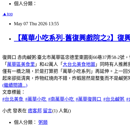
個人分類：
▲top
May
07
Thu
2026
13:55
【萬華小吃系列-舊復興戲院之2】復興
復興口 赤肉鹹粥:臺北市萬華區忠德里東園街66巷37弄58-2號
「
萬華區美食里
」和42萬人「
大台北美食地圖
」同時有人推薦
僅有一橋之隔，於是打算把「萬華小吃系列」再延伸。上一回
起來卻挺清爽，炸物紅燒肉不錯，炸蝦居然是整隻而不是鹹粥
(繼續閱讀...)
文章標籤：
#台北美食
#萬華小吃
#南萬華小吃
#萬華復興口
#台北鹹粥
小虎 發表在
痞客邦
留言
(1)
人氣(
)
個人分類：
粥類