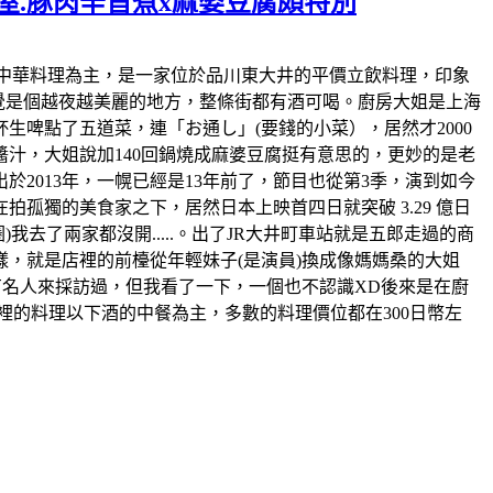
屋.豚肉辛旨煮x麻婆豆腐頗特別
上店裡也以中華料理為主，是一家位於品川東大井的平價立飲料理，印象
感覺是個越夜越美麗的地方，整條街都有酒可喝。廚房大姐是上海
啤點了五道菜，連「お通し」(要錢的小菜），居然才2000
汁，大姐說加140回鍋燒成麻婆豆腐挺有意思的，更妙的是老
於2013年，一幌已經是13年前了，節目也從第3季，演到如今
孤獨的美食家之下，居然日本上映首四日就突破 3.29 億日
去了兩家都沒開.....。出了JR大井町車站就是五郎走過的商
，就是店裡的前檯從年輕妹子(是演員)換成像媽媽桑的大姐
有名人來採訪過，但我看了一下，一個也不認識XD後來是在廚
裡的料理以下酒的中餐為主，多數的料理價位都在300日幣左