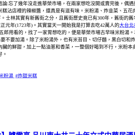
結論:忘了幾年沒走進華榮市場，在兩家想吃沒開或賣完後，偶遇
米糕沾店裡的辣椒醬，還真是有滋有味。米粉湯、炸韭菜、五花
一下。士林其實有新舊街之分，且舊街歷史竟已有300年，舊街
元年(1723年)。其實當天一開始我是打算去吃42萬人的
大台北
學五郎用看的，找了一家胃想吃的，便是華榮市場古早味米粉湯
粉湯要不要加湯。除了米粉湯外，也有米苔目、切仔麵，黑白切和
內臟的鮮甜，加上一點油蔥和香菜，一整個好喝到不行，米粉本
好。
北米粉湯
#炸甜米糕