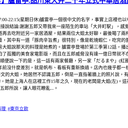
食】臚雷亭.品川東大井二十年立式中華居酒
間:17:00-22:15(星期日休)臚雷亭一個很中文的名字，事實
。先直接說結論:謝謝五郎又帶我來一座陌生的車站「大井町駅」，
再去吃附近另一家居酒屋，結果兩位大姐太好聊，最後喝了兩杯生
，其中有一道「豚肉辛旨煮」很特別，像是乾燒蝦仁，吃完的醬
房大姐說那天的料理是她煮的。臚雷亭登場於第三季第12話，播出
了孤獨的美食家電影版，而且在五郎威脅沒有達一億日幣就不在拍
便說一下的是，這一話有兩家餐廳，另一家「だるまや」(紅圈)我
年前沒什麼差別，就是帆布、看板有重新換過。店內也幾乎都一樣
中文的大姐，她居然不認識五郎，倒是一直指著牆上的照片說，
，她是上海人在店裡工作15年之久，現在的老闆是大姐(左)。這
郎所說，讓人眼花瞭亂...。
料理
#東京立飲