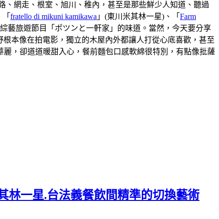
路、網走、根室、旭川、稚內，甚至是那些鮮少人知道、聽過
、「
fratello di mikuni kamikawa
」(東川米其林一星)、「
Farm
本綜藝旅遊節目「ポツンと一軒家」的味道。當然，今天要分享
視野根本像在拍電影，獨立的木屋內外都讓人打從心底喜歡，甚至
華麗，卻道道暖甜入心，餐前麵包口感軟綿很特別，有點像批薩
.連續六年米其林一星.台法義餐飲間精準的切換藝術