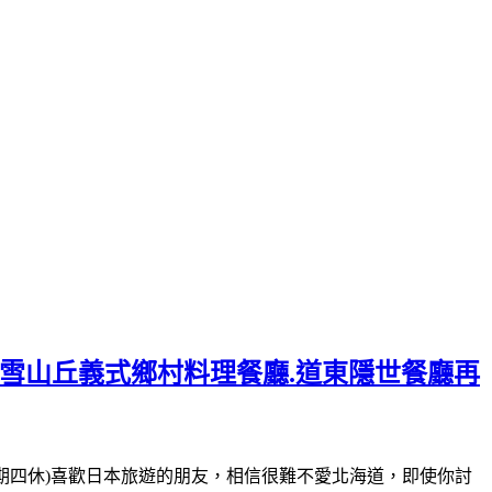
美雪山丘義式鄉村料理餐廳.道東隱世餐廳再
-16:00(星期四休)喜歡日本旅遊的朋友，相信很難不愛北海道，即使你討