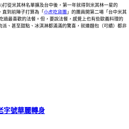
00(星期一二休)打從米其林名單擴及台中後，第一年就得到米其林一星的
，直到前陣子打算為「
小虎吃貨團
」的團員開第二場「台中米其
吃過最喜歡的法餐。但，要說法餐，感覺上也有些歐義料理的
肉派、甚至甜點、冰淇淋都滿滿的驚喜，就連麵包（可續）都非
老字號華麗轉身