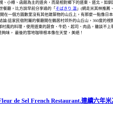
札幌、小樽、函館為主的道央，而是相對鄉下的道東、道北，如釧
世餐廳，比方說早前分享過的「
そばきり 温
」(網走米其林推薦
廳開在一個方圓數里沒有其他建築物的山丘上，有那麼一點像日
結論:這家民宿附屬的餐廳開在鶴居村郊外的山丘山，360度的
鄉村風的料理，使用道東的蔬食、牛奶、起司、肉品，雖談不上
很是夠味， 最後的雪地咖啡根本像在天堂，美絕！
 de Sel French Restaurant