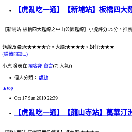
【虎亂吃一通】【新埔站】板橋四大
【新埔站-板橋四大麵線之中山公園麵線】小虎評分:75分。推
麵線及湯頭:★★★★☆。大腸:★★★★。蚵仔:★★★
(繼續閱讀...)
小虎 發表在
痞客邦
留言
(7)
人氣(
)
個人分類：
麵線
▲top
Oct
17
Sun
2010
22:39
【虎亂吃一通】【龍山寺站】萬華汀洲