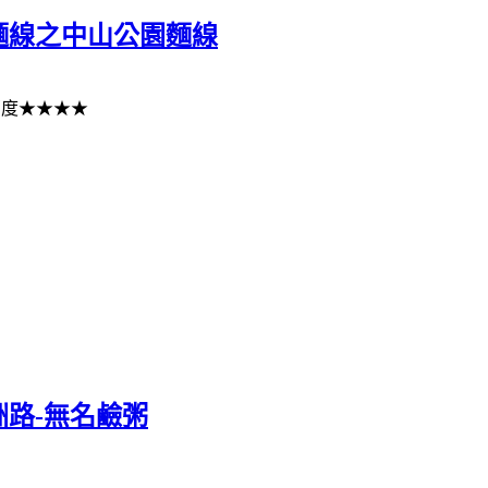
麵線之中山公園麵線
薦度★★★★
路-無名鹼粥