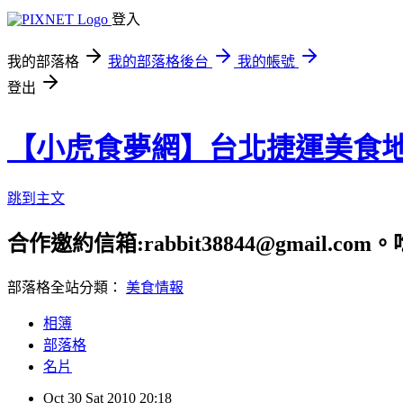
登入
我的部落格
我的部落格後台
我的帳號
登出
【小虎食夢網】台北捷運美食
跳到主文
合作邀約信箱:rabbit38844@gmail.
部落格全站分類：
美食情報
相簿
部落格
名片
Oct
30
Sat
2010
20:18