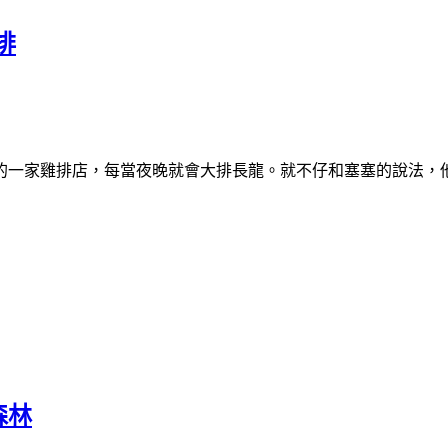
排
的一家雞排店，每當夜晚就會大排長龍。就不仔和塞塞的說法，
森林