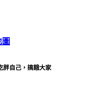
地圖
com。吃胖自己，搞餓大家