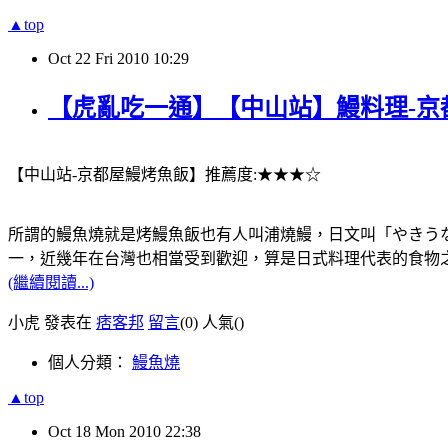
▲top
Oct
22
Fri
2010
10:29
【虎亂吃一通】【中山站】鰻料理-京
【中山站-京都屋鰻烤魚飯】推薦度:★★★☆
所謂的鰻魚燒就是烤鰻魚飯也有人叫浦燒鰻，日文叫「やきう
一，近幾年在台灣也相當受到歡迎，算是日式料理代表的食物
(繼續閱讀...)
小虎 發表在
痞客邦
留言
(0)
人氣(
)
個人分類：
鰻魚燒
▲top
Oct
18
Mon
2010
22:38