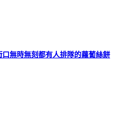
街口無時無刻都有人排隊的蘿蔔絲餅