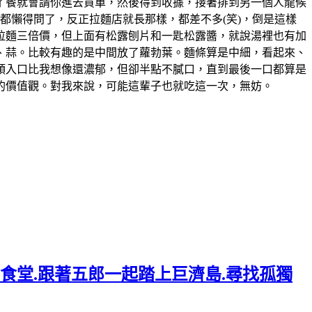
了餐就會請你進去買單，然後得到收據，接著排到另一個人龍候
都懶得問了，反正拉麵店就長那樣，都差不多(笑)，倒是這樣
的拉麵三倍價，但上面有松露刨片和一匙松露醬，就說湯裡也有加
、蒜。比較有趣的是中間放了蘿勃葉。麵條算是中細，看起來、
頭入口比我想像還濃郁，但卻半點不膩口，直到最後一口都算是
人的價值觀。對我來說，可能這輩子也就吃這一次，無妨。
年食堂.跟著五郎一起踏上巨濟島.尋找孤獨