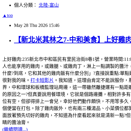
個人分類：
北陸-富山
▲top
May
28
Thu
2026
15:46
【新北米其林之7-中和美食】上好雞肉
上好雞肉:235新北市中和區民有里民治街8巷1號，營業時間:11:
人也能享用的雞肉，或雞腿、或雞肉丁，淋上一點調製的醬汁
什麼?到底，它和其他的雞肉飯有什麼分別」?直接說重點:單
很對我的味。
打卡短影片
。我知道，這理由肯定不能說服你，那
界，中和環球和板橋監理站周邊，這一帶雖然離捷運有一點距
的原因之一?但真要說用餐環境，它就是個路邊攤，相對許多有
位有空，但卻得排上一會兒，幸好他們動作頗快，不用等多久。
個便當在打包。除了雞肉飯外，也有兩三種湯品、小菜價位都
面放著預先切好的雞肉，不知道為什麼看起來就是清新一點?
睛的醬油膏。
(繼續閱讀...)