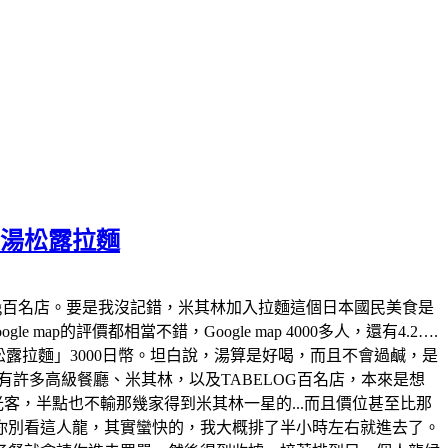
白湯松露拉麵
tabelog百名店。要是我沒記錯，米其林加入拉麵這個日本國民美食是
map的評價都相當不錯，Google map 4000多人，還有4.2….
白湯松露拉麵」3000日幣。坦白說，湯算是好喝，而且不會過鹹，是
許多高級餐廳、米其林，以及TABELOG百名店，本來是想
觀光客，半點也不輸那幾家得到米其林一星的...而且價位甚至比那
你別看這人龍，其實蠻快的，我大概排了半小時左右就進去了。