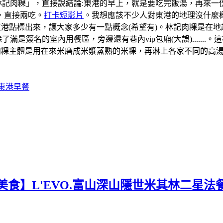
「林記肉粿」，直接說結論:東港的早上，就是要吃完飯湯，再來
，直接兩吃。
打卡短影片
。我想應該不少人對東港的地理沒什麼概
道的東港點標出來，讓大家多少有一點概念(希望有)。林記肉粿是
滿是簽名的室內用餐區，旁邊還有巷內vip包廂(大誤).....
肉粿主體是用在來米磨成米漿蒸熟的米粿，再淋上各家不同的高
#東港早餐
美食】L'EVO.富山深山隱世米其林二星法