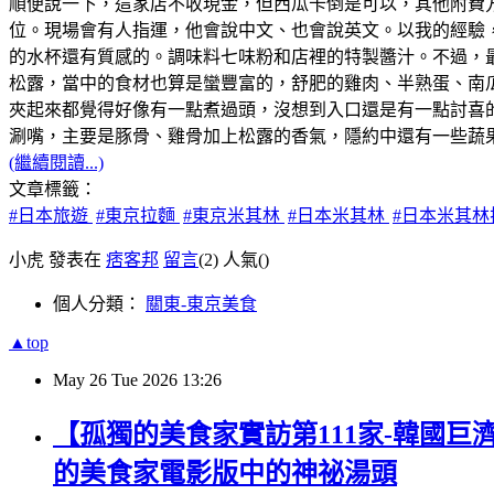
順便說一下，這家店不收現金，但西瓜卡倒是可以，其他附費
位。現場會有人指運，他會說中文、也會說英文。以我的經驗，
的水杯還有質感的。調味料七味粉和店裡的特製醬汁。不過，最
松露，當中的食材也算是蠻豐富的，舒肥的雞肉、半熟蛋、南
夾起來都覺得好像有一點煮過頭，沒想到入口還是有一點討喜
涮嘴，主要是豚骨、雞骨加上松露的香氣，隱約中還有一些蔬果
(繼續閱讀...)
文章標籤：
#日本旅遊
#東京拉麵
#東京米其林
#日本米其林
#日本米其林
小虎 發表在
痞客邦
留言
(2)
人氣(
)
個人分類：
關東-東京美食
▲top
May
26
Tue
2026
13:26
【孤獨的美食家實訪第111家-韓國巨
的美食家電影版中的神祕湯頭