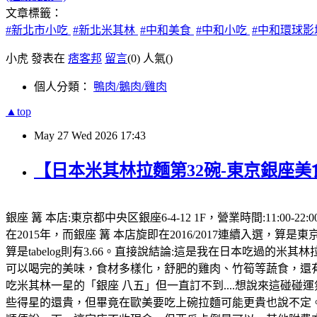
文章標籤：
#新北市小吃
#新北米其林
#中和美食
#中和小吃
#中和環球
小虎 發表在
痞客邦
留言
(0)
人氣(
)
個人分類：
鴨肉/鵝肉/雞肉
▲top
May
27
Wed
2026
17:43
【日本米其林拉麵第32碗-東京銀座美
銀座 篝 本店:東京都中央区銀座6-4-12 1F，營業時間:11
在2015年，而銀座 篝 本店旋即在2016/2017連續入選，算是東京
算是tabelog則有3.66。直接說結論:這是我在日本吃過的
可以喝完的美味，食材多樣化，舒肥的雞肉、竹筍等蔬食，還有
吃米其林一星的「銀座 八五」但一直訂不到....想說來這碰碰運
些得星的還貴，但畢竟在歐美要吃上碗拉麵可能更貴也說不定