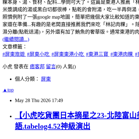
粿本身、湯、食材、配料...學問可大了。這篇是東港人推薦
米漿調成的湯或黑白切都很棒，點乾的會附湯，吃一半再倒湯
照慣例附了一張google map地圖，簡單把幾個大家比較知
家還在準備...有趣的是老闆直接推薦我們來吃「林記肉粿」。除了
濕分離(點乾送湯)，另外還有加了鮪魚的奢華版。通常東港的
(繼續閱讀...)
文章標籤：
#屏東旅遊
#屏東小吃
#屏東東港小吃
#東港三寶
#東港肉粿
小虎 發表在
痞客邦
留言
(0)
人氣(
)
個人分類：
屏東
▲top
May
28
Thu
2026
17:49
【小虎吃貨團日本摘星之23-北陸富山
語.tabelog4.52神級演出