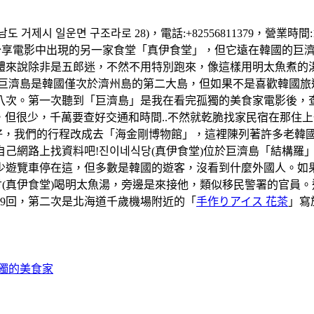
 거제시 일운면 구조라로 28)，電話:+82556811379，營業時
享電影中出現的另一家食堂「真伊食堂」，但它遠在韓國的巨濟島
體來說除非是五郎迷，不然不用特別跑來，像這樣用明太魚煮的
..。巨濟島是韓國僅次於濟州島的第二大島，但如果不是喜歡韓國
次。第一次聽到「巨濟島」是我在看完孤獨的美食家電影後，查詢這
巴士是有，但很少，千萬要查好交通和時間..不然就乾脆找家民宿在
天天氣好，我們的行程改成去「海金剛博物館」，這裡陳列著許多老
己網路上找資料吧!진이네식당(真伊食堂)位於巨濟島「結構羅
少遊覽車停在這，但多數是韓國的遊客，沒看到什麼外國人。如
(真伊食堂)喝明太魚湯，旁邊是來接他，類似移民警署的官員
59回，第二次是北海道千歲機場附近的「
手作りアイス 花茶
」寫
孤獨的美食家