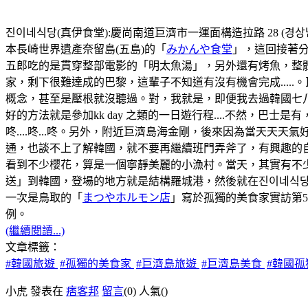
진이네식당(真伊食堂):慶尚南道巨濟市一運面構造拉路 28 (경상남도
本長崎世界遺產奈留島(五島)的「
みかんや食堂
」，這回接著分
五郎吃的是貫穿整部電影的「明太魚湯」，另外還有烤魚，整
家，剩下很難達成的巴黎，這輩子不知道有沒有機會完成...
概念，甚至是壓根就沒聽過。對，我就是，即便我去過韓國七八
好的方法就是參加kk day 之類的一日遊行程....不然，
咚....咚...咚。另外，附近巨濟島海金剛，後來因為當天
通，也談不上了解韓國，就不要再繼續班門弄斧了，有興趣的自
看到不少櫻花，算是一個寧靜美麗的小漁村。當天，其實有不
送」到韓國，登場的地方就是結構羅城港，然後就在진이네식당
一次是鳥取的「
まつやホルモン店
」寫於孤獨的美食家實訪第
例。
(繼續閱讀...)
文章標籤：
#韓國旅遊
#孤獨的美食家
#巨濟島旅遊
#巨濟島美食
#韓國
小虎 發表在
痞客邦
留言
(0)
人氣(
)