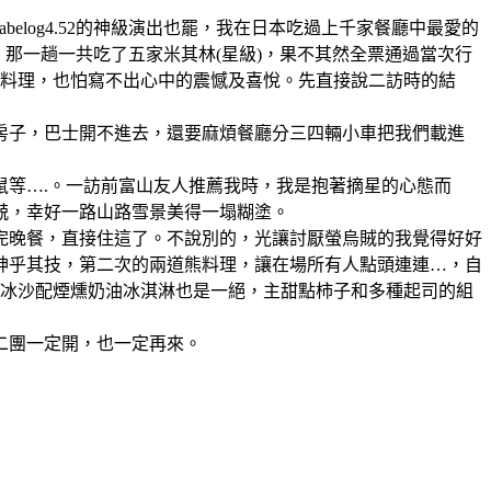
也好、tabelog4.52的神級演出也罷，我在日本吃過上千家餐廳中最愛的
那一趟一共吃了五家米其林(星級)，果不其然全票通過當次行
的料理，也怕寫不出心中的震憾及喜悅。先直接說二訪時的結
間房子，巴士開不進去，還要麻煩餐廳分三四輛小車把我們載進
鼠等….。一訪前富山友人推薦我時，我是抱著摘星的心態而
兢，幸好一路山路雪景美得一塌糊塗。
完晚餐，直接住這了。不說別的，光讓討厭螢烏賊的我覺得好好
神乎其技，第二次的兩道熊料理，讓在場所有人點頭連連…，自
果冰沙配煙燻奶油冰淇淋也是一絕，主甜點柿子和多種起司的組
二團一定開，也一定再來。