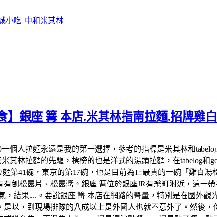
影城小吃
中和米其林
食】銀座 篝 本店.米其林指南拉麵.招牌雞
:00-22:00一個人拉麵永遠是我的第一選擇，參考的指標是米其林和
米其林拉麵的先驅，標榜的也是洋式的湯頭拉麵，在tabelog和google 
米其林拉麵第41碗，東京的第17碗，也是目前為止最貴的一碗「雞
有刨松露片、松露醬。銀座 篝位於銀座JR有樂町附近，這一帶有
氣，結果....。要說銀座 篝 本店在網路的聲量，特別是在國外
。是以，到現場排隊的八成以上是外國人也就不意外了。然後，