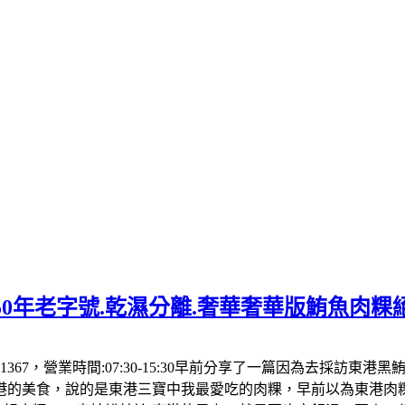
50年老字號.乾濕分離.奢華奢華版鮪魚肉粿
1367，營業時間:07:30-15:30早前分享了一篇因為去採訪東
港的美食，說的是東港三寶中我最愛吃的肉粿，早前以為東港肉