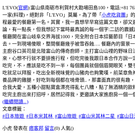
L'EVO(
官網
):富山県南砺市利賀村大勘場田島100，電話:+81 76
一家(料理)，絕對非「L'EVO」莫屬，為了帶「
小虎吃貨團
」的
程最愛的餐廳第一名。其實，我一直想早早寫這篇文章，卻又遲
論，有一點長，但我想記下當時最真誠的每一個字:二訪的震撼
餐廳開在富山岐阜交界海拔1000，完全附合日本綜藝節目「
去。一到現場傻眼，整間餐廳幾乎被雪吞蝕…. 餐廳內的窗景
主廚谷口英司是北陸富山的傳奇廚師，主打富山山𥚃的野味日
來，心想不行就不要排進行程，但吃完後我跟日本合作方說一
吃完，不，應該是吃不到一半，每個團員就個個眉開眼笑，雙
吃就足以拜服，吃出全新視味覺的山豬肉也夠驚嘆，前菜章魚
養品牌的雞腿，好吃到每個都在啃骨頭..，那畫面真的很有趣
合我大愛，五種小甜點寶盒漂亮得亂七八糟，點了無酒精的飲料s
吃完主廚出來打招呼，居然記得我，更邀請大家進廚房一個一個
(繼續閱讀...)
文章標籤：
#日本旅遊
#日本米其林
#富山旅遊
#富山米其林二星
#富山
小虎 發表在
痞客邦
留言
(0)
人氣(
)