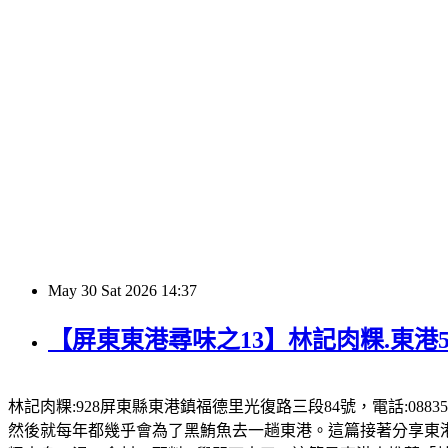
May
30
Sat
2026
14:37
【屏東東港尋味之13】林記肉粿.東港
林記肉粿:928屏東縣東港鎮福德里光復路三段84號，電話:08835
然後就每年都幾乎會為了黑鮪魚去一趟東港。這篇接著分享東