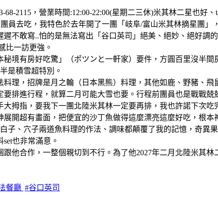
3-68-2115，營業時間:12:00-22:00(星期二三休)米其林二星
團員去吃，我特色於去年開了一團「岐阜/富山米其林摘星團」，
遲不敢寫..怕的是無法寫出「谷口英司」絕美、絕妙、絕好調
感比一訪更強。
日本秘境有房好吃驚」（ポツンと一軒家）要件，方圓百里沒半
一半是積雪超特別。
法料理，招牌是月之輪（日本黑熊）料理，其他如鹿、野豬、飛
定要排進行程，就算二月可能大雪也要。行程前團員也是戰戰兢
手大拇指，要我下一團北陸米其林一定要再排，我也許諾下次吃
神展開超有畫面，把便宜的沙丁魚做得這麼漂亮這麼好吃，根本
，白子、穴子兩道魚料理的作法、調味都顛覆了我的記憶，奇異
et也非常滿意。
跟他合作，一整個親切到不行。為了他2027年二月北陸米其林
日法餐廳
#谷口英司