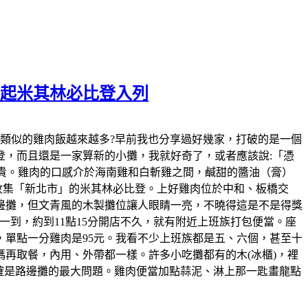
元起米其林必比登入列
發現，近幾年類似的雞肉飯越來越多?早前我也分享過好幾家，打破的是一個
，而且還是一家算新的小攤，我就好奇了，或者應該說:「憑
變貴。雞肉的口感介於海南雞和白斬雞之間，鹹甜的醬油（膏）
的收集「新北市」的米其林必比登。上好雞肉位於中和、板橋交
邊攤，但文青風的木製攤位讓人眼睛一亮，不曉得這是不是得獎
到，約到11點15分開店不久，就有附近上班族打包便當。座
，單點一分雞肉是95元。我看不少上班族都是五、六個，甚至十
再取餐，內用、外帶都一樣。許多小吃攤都有的木(冰櫃)，裡
確是路邊攤的最大問題。雞肉便當加點蒜泥、淋上那一匙畫龍點