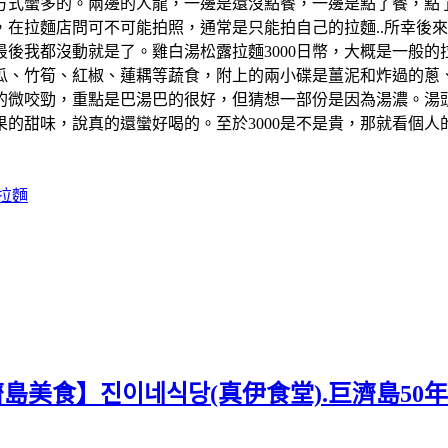
方式蠻多的。兩邊的人龍，一邊是還沒點餐，一邊是點了餐，點
在拉麵店問可不可能拍照，通常是只能拍自己的拉麵..所幸後來
後我都沒動就是了。雞白湯松露拉麵3000日幣，大概是一般
瓜、竹筍、紅椒、蓮耦等蔬食，附上的兩小碟是薑泥和炸過的蔥
的微咬勁，重點是巴湯巴的很好，但猜想一部份是因為湯濃。湯
的甜味，說真的還蠻好喝的。至於3000是不是貴，那就看個
拉麵
濟島美食】진이네식당(真伊食堂).巨濟島50