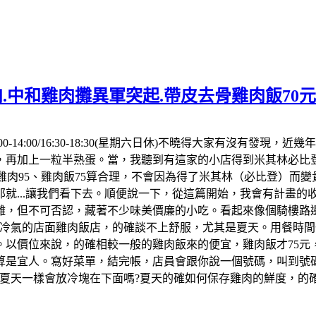
.中和雞肉攤異軍突起.帶皮去骨雞肉飯70
00-14:00/16:30-18:30(星期六日休)不曉得大家有沒有
，再加上一粒半熟蛋。當，我聽到有這家的小店得到米其林必比登
點雞肉95、雞肉飯75算合理，不會因為得了米其林（必比登）而
就...讓我們看下去。順便說一下，從這篇開始，我會有計畫
離，但不可否認，藏著不少味美價廉的小吃。看起來像個騎樓路
冷氣的店面雞肉飯店，的確談不上舒服，尤其是夏天。用餐時間一
以價位來說，的確相較一般的雞肉飯來的便宜，雞肉飯才75元
算是宜人。寫好菜單，結完帳，店員會跟你說一個號碼，叫到號碼
但夏天一樣會放冷塊在下面嗎?夏天的確如何保存雞肉的鮮度，的