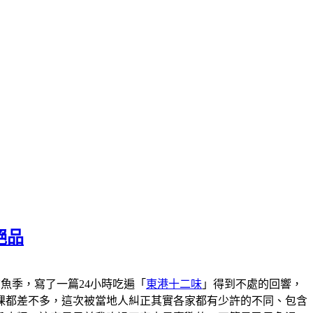
絕品
港黑鮪魚季，寫了一篇24小時吃遍「
東港十二味
」得到不處的回響，
粿都差不多，這次被當地人糾正其實各家都有少許的不同、包含