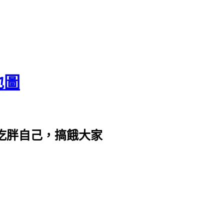
地圖
com。吃胖自己，搞餓大家