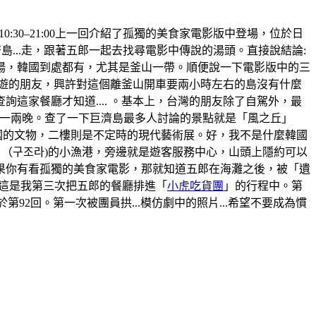
間:10:30–21:00上一回介紹了孤獨的美食家電影版中登場，位於日
...走，跟著五郎一起去找尋電影中傳說的湯頭。直接說結論:
湯，韓國到處都有，尤其是釜山一帶。順便說一下電影版中的三
旅遊的朋友，興許對這個離釜山開車要兩小時左右的島沒有什麼
家餐廳才知道.... 。基本上，台灣的朋友除了自駕外，最
那住上一兩晚。查了一下巨濟島最多人討論的景點就是「風之丘」
韓國的文物，二樓則是不定時的現代藝術展。好，我不是什麼韓國
」（구조라)的小漁港，旁邊就是遊客服務中心，山頭上隱約可以
果你有看孤獨的美食家電影，那就知道五郎在海灘之後，被「遺
。這是我第三次把五郎的餐廳排進「
小虎吃貨團
」的行程中。第
於第92回。第一次被團員拱...模仿劇中的照片...希望不要成為慣