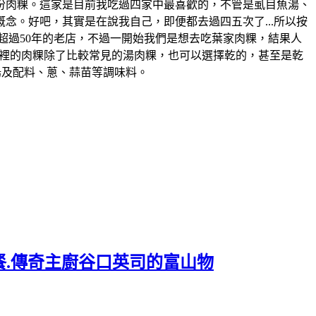
一份肉粿。這家是目前我吃過四家中最喜歡的，不管是虱目魚湯、
念。好吧，其實是在說我自己，即便都去過四五次了...所以按
在地超過50年的老店，不過一開始我們是想去吃葉家肉粿，結果人
..。這裡的肉粿除了比較常見的湯肉粿，也可以選擇乾的，甚至是乾
湯及配料、蔥、蒜苗等調味料。
餐.傳奇主廚谷口英司的富山物