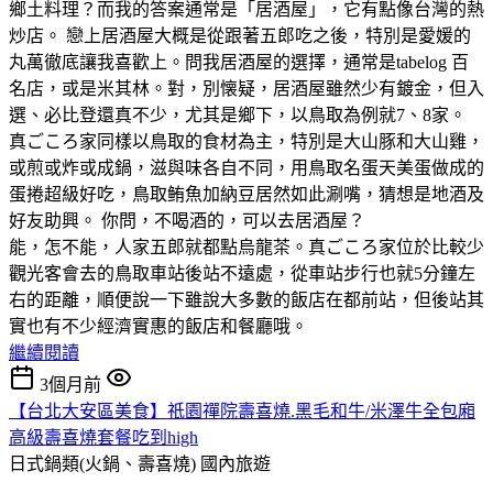
鄉土料理？而我的答案通常是「居酒屋」，它有點像台灣的熱
炒店。 戀上居酒屋大概是從跟著五郎吃之後，特別是愛媛的
丸萬徹底讓我喜歡上。問我居酒屋的選擇，通常是tabelog 百
名店，或是米其林。對，別懐疑，居酒屋雖然少有鍍金，但入
選、必比登還真不少，尤其是鄉下，以鳥取為例就7、8家。
真ごころ家同樣以鳥取的食材為主，特別是大山豚和大山雞，
或煎或炸或成鍋，滋與味各自不同，用鳥取名蛋天美蛋做成的
蛋捲超級好吃，鳥取鲔魚加納豆居然如此涮嘴，猜想是地酒及
好友助興。 你問，不喝酒的，可以去居酒屋？
能，怎不能，人家五郎就都點烏龍茶。真ごころ家位於比較少
觀光客會去的鳥取車站後站不遠處，從車站步行也就5分鐘左
右的距離，順便說一下雖說大多數的飯店在都前站，但後站其
實也有不少經濟實惠的飯店和餐廳哦。
繼續閱讀
3個月前
【台北大安區美食】祇園禪院壽喜燒.黑毛和牛/米澤牛全包廂
高級壽喜燒套餐吃到high
日式鍋類(火鍋、壽喜燒)
國內旅遊