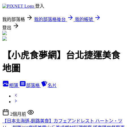
登入
我的部落格
我的部落格後台
我的帳號
登出
【小虎食夢網】台北捷運美食
地圖
相簿
部落格
名片
2個月前
【日本北海道-釧路美食】カフェアンドレスト ハートン・ツ