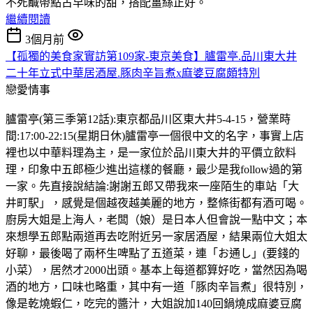
不死鹹帶點古早味的甜，搭配薑絲正好。
繼續閱讀
3個月前
【孤獨的美食家實訪第109家-東京美食】臚雷亭.品川東大井
二十年立式中華居酒屋.豚肉辛旨煮x麻婆豆腐頗特別
戀愛情事
臚雷亭(第三季第12話):東京都品川区東大井5-4-15，營業時
間:17:00-22:15(星期日休)臚雷亭一個很中文的名字，事實上店
裡也以中華料理為主，是一家位於品川東大井的平價立飲料
理，印象中五郎極少進出這樣的餐廳，最少是我follow過的第
一家。先直接說結論:謝謝五郎又帶我來一座陌生的車站「大
井町駅」，感覺是個越夜越美麗的地方，整條街都有酒可喝。
廚房大姐是上海人，老闆（娘）是日本人但會說一點中文；本
來想學五郎點兩道再去吃附近另一家居酒屋，結果兩位大姐太
好聊，最後喝了兩杯生啤點了五道菜，連「お通し」(要錢的
小菜），居然才2000出頭。基本上每道都算好吃，當然因為喝
酒的地方，口味也略重，其中有一道「豚肉辛旨煮」很特別，
像是乾燒蝦仁，吃完的醬汁，大姐說加140回鍋燒成麻婆豆腐