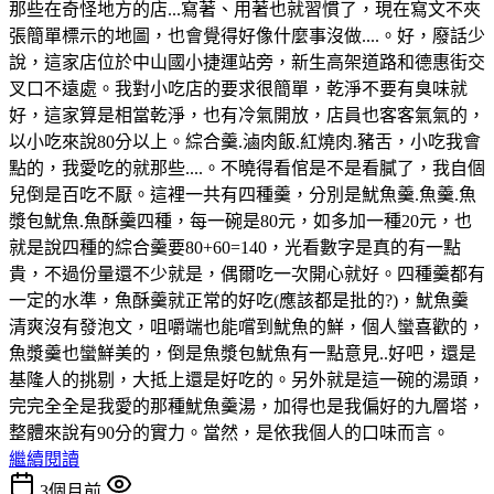
那些在奇怪地方的店...寫著、用著也就習慣了，現在寫文不夾
張簡單標示的地圖，也會覺得好像什麼事沒做....。好，廢話少
說，這家店位於中山國小捷運站旁，新生高架道路和德惠街交
叉口不遠處。我對小吃店的要求很簡單，乾淨不要有臭味就
好，這家算是相當乾淨，也有冷氣開放，店員也客客氣氣的，
以小吃來說80分以上。綜合羹.滷肉飯.紅燒肉.豬舌，小吃我會
點的，我愛吃的就那些....。不曉得看倌是不是看膩了，我自個
兒倒是百吃不厭。這裡一共有四種羹，分別是魷魚羹.魚羹.魚
漿包魷魚.魚酥羹四種，每一碗是80元，如多加一種20元，也
就是說四種的綜合羹要80+60=140，光看數字是真的有一點
貴，不過份量還不少就是，偶爾吃一次開心就好。四種羹都有
一定的水準，魚酥羹就正常的好吃(應該都是批的?)，魷魚羹
清爽沒有發泡文，咀嚼端也能嚐到魷魚的鮮，個人蠻喜歡的，
魚漿羹也蠻鮮美的，倒是魚漿包魷魚有一點意見..好吧，還是
基隆人的挑剔，大抵上還是好吃的。另外就是這一碗的湯頭，
完完全全是我愛的那種魷魚羹湯，加得也是我偏好的九層塔，
整體來說有90分的實力。當然，是依我個人的口味而言。
繼續閱讀
3個月前