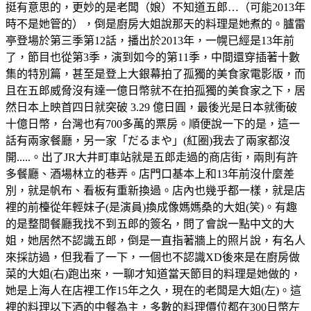
挺有意思的，更妙的是老闆（娘）不知道五郎…（可能2013年
時不是她管的），倒是廚房大姐說那天的料理是她煮的。臚雷
亭登場於第三季第12話，播出於2013年，一幌已經是13年前
了，節目也從第3季，演到如今的第11季，中間還穿插著十數
集的特別篇，甚至是登上大銀幕拍了孤獨的美食家電影版，而
且在五郎威脅沒有達一億日幣就不在拍孤獨的美食家之下，居
然日本上映首四日就突破 3.29 億日圓，最後光是日本就衝破
十億日幣，台灣也有700多萬的票房。順便說一下的是，這一
話有兩家餐廳，另一家「だるまや」(紅圈)我去了兩家都沒
開.....。出了JR大井町車站就是五郎走過的商店街，兩則有許
多餐廳、酒場林立的巷弄。店門口基本上和13年前沒什麼差
別，就是帆布、看板有重新換過。店內也幾乎都一樣，就是店
裡的前檯從年輕妹子(是演員)換成像媽媽桑的大姐(笑)。有趣
的是整間餐廳我找不到五郎的簽名，問了會說一點中文的大
姐，她居然不認識五郎，倒是一直指著牆上的照片說，有名人
來採訪過，但我看了一下，一個也不認識XD後來是在廚房做
菜的大姐(右)跑出來，一聊才知道當天節目的料理是她做的，
她是上海人在店裡工作15年之久，現在的老闆是大姐(左)。這
裡的料理以下酒的中餐為主，多數的料理價位都在300日幣左