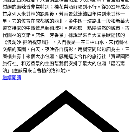
甜韻的麻辣香非常特別；桂花梨酒好喝到不行。從2022年成都
首度列入米其林的範圍後，芳香景就連續四年得到米其林一
星。它的位置在成都城的西北，金牛區一環路北一段和新華大
道交接處的中鐵鷺島藝術城裡。有那麼一點隱隱然的城市、古
代園林的交錯。店名「芳香景」據說是來自大文豪歐陽修的
《浪淘沙·把酒祝東風》 。入門後是一座日枯山水、宋代園林
交錯的庭園，白天、夜晚各自精彩。用餐空間以包廂為主，三
層樓共有十來個大小包廂。感謝這次合作的旅行社「寶豐國際
旅行社」和芳香景的主廚幫我們安排了最大的包廂「翩若驚
鴻」(應該是來自曹植的洛神賦)。
繼續閱讀