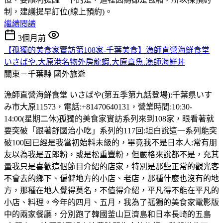
制，建議提早訂位(線上預約)。
繼續閱讀
3個月前
【孤獨的美食家實訪第108家-千葉美食】漁師直營海鮮食堂
いさばや.大原港名物外房龍蝦.大原章魚.漁師海鮮丼
關東－千葉縣
國外旅遊
漁師直營海鮮食堂 いさばや(第五季第九話登場):千葉県いす
み市大原11573，電話:+81470640131，營業時間:10:30-
14:00(星期二休)孤獨的美食家實訪系列來到108家，眼看著就
要突破「跟著舒國治小吃」系列的117回:坦白說這一系列能突
破100回已經是我當初始料未級的，畢竟我不是日本人:常有朋
友以為我是五郎粉，或是松重豐粉，但嚴格來說都不是，充其
量我只是喜歡這個節目介紹的店家，特別是那些正常的觀光客
不會去的鄉下、偏僻地方的小店、老店，那種什麼也沒有的地
方，那種在地人覺得莫名，不值得介紹，平凡得不能在平凡的
小店、料理。今年的四月、五月，我為了孤獨的美食家電影版
中的兩家餐廳，分別跑了韓國釜山巨濟島和日本長崎的五島