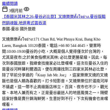
繼續閱讀
3個月前
【泰國米其林之26-曼谷必比登】叉燒樂樂ตั้งใจย่าง.曼谷版黯
然銷魂飯.地道粵式雲吞湯
泰國-曼谷
國外旅遊
叉燒樂樂ตั้งใจย่าง:171 Chan Rd, Wat Phraya Krai, Bang Kho
Laem, Bangkok 10120泰國，電話:+66 80 544 4645，營業時
間:10:00-19:00曼谷的小吃，大概是個人覺得僅次於台灣的，
尤其是夜市;之於美食指標米其林; 必比登更勝星級。因此，每
次到泰國旅遊，我總會找幾家必比登嚐嚐，這次在曼谷入住的
是曼谷河畔薩利爾酒店，便在周邊找到三四家米其林必比登，
除了早前分享過的「Kuay Jab Mr. Joe」，這家樂樂叉燒的叉燒
飯也是個人頗為喜歡的。打卡短影音。叉燒樂樂位於湄南河岸
不遠處，這一帶不止高級飯店林立，百貨、夜市也不少，觀光
客、本地人兼而有之，正是曼谷最迷人的地道風情之一。隔壁
這家好像是賣什錦海鮮粥，生意好到不行，下次有機會也來嚐
嚐看。