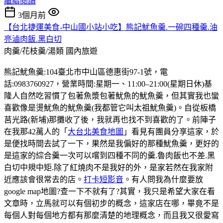
繼續閱讀
3個月前
【台北捷運美食-中山國小站小吃】熊記魷魚羹.一碗四種羹.油
亮滷肉飯.黑白切
肉羹/花枝羹/湯類
國內旅遊
熊記魷魚羹:104臺北市中山區德惠街97-1號，電
話:0983760927，營業時間:星期一、11:00–21:00(星期日休)基
隆人自然吃習慣了包著魚漿包著魷魚的魷魚羹，但其實我也蠻
喜歡像是燙魷魚的魷魚羹(我都管它叫太祖魷魚羹)。自從板橋
莒光路(新埔)那攤收了後，我就再也找不到喜歡的了。前陣子
在我那42萬人的「
大台北美食地圖
」看見有團員分享這家，於
是便找時間去試了一下，果然是我偏好的那種魷魚羹，更好的
是這家的綜合羹一次可以嚐到四種不同的羹.魯肉飯也不差.黑
白切中規中矩.除了紅燒肉不是我好的外，是家若然在我家附
近應該會很常去的店。
打卡短影音
。有人問我為什麼要放
google map地圖?查一下不就有了?其實，我只是希望大家在看
文章時，立馬就可以有個初步的概念，這家店在哪，畢竟不是
每個人對每個地方都有那麼清楚的地理概念，而且我又很愛寫