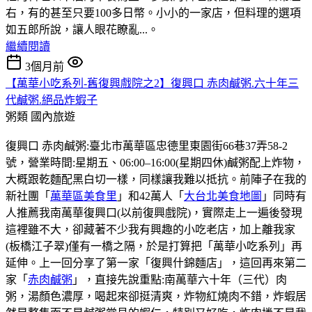
右，有的甚至只要100多日幣。小小的一家店，但料理的選項
如五郎所說，讓人眼花瞭亂...。
繼續閱讀
3個月前
【萬華小吃系列-舊復興戲院之2】復興口 赤肉鹹粥.六十年三
代鹹粥.絕品炸蝦子
粥類
國內旅遊
復興口 赤肉鹹粥:臺北市萬華區忠德里東園街66巷37弄58-2
號，營業時間:星期五、06:00–16:00(星期四休)鹹粥配上炸物，
大概跟乾麵配黑白切一樣，同樣讓我難以抵抗。前陣子在我的
新社團「
萬華區美食里
」和42萬人「
大台北美食地圖
」同時有
人推薦我南萬華復興口(以前復興戲院)，實際走上一遍後發現
這裡雖不大，卻藏著不少我有興趣的小吃老店，加上離我家
(板橋江子翠)僅有一橋之隔，於是打算把「萬華小吃系列」再
延伸。上一回分享了第一家「復興什錦麵店」，這回再來第二
家「
赤肉鹹粥
」，直接先說重點:南萬華六十年（三代）肉
粥，湯顏色濃厚，喝起來卻挺清爽，炸物紅燒肉不錯，炸蝦居