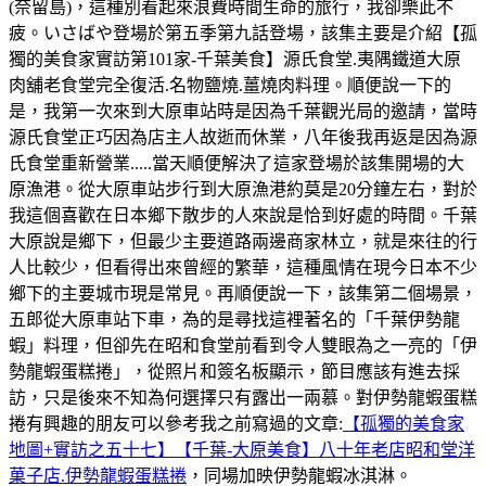
(奈留島)，這種別看起來浪費時間生命的旅行，我卻樂此不
疲。いさばや登場於第五季第九話登場，該集主要是介紹【孤
獨的美食家實訪第101家-千葉美食】源氏食堂.夷隅鐵道大原
肉舖老食堂完全復活.名物鹽燒.薑燒肉料理。順便說一下的
是，我第一次來到大原車站時是因為千葉觀光局的邀請，當時
源氏食堂正巧因為店主人故逝而休業，八年後我再返是因為源
氏食堂重新營業.....當天順便解決了這家登場於該集開場的大
原漁港。從大原車站步行到大原漁港約莫是20分鐘左右，對於
我這個喜歡在日本鄉下散步的人來說是恰到好處的時間。千葉
大原說是鄉下，但最少主要道路兩邊商家林立，就是來往的行
人比較少，但看得出來曾經的繁華，這種風情在現今日本不少
鄉下的主要城市現是常見。再順便說一下，該集第二個場景，
五郎從大原車站下車，為的是尋找這裡著名的「千葉伊勢龍
蝦」料理，但卻先在昭和食堂前看到令人雙眼為之一亮的「伊
勢龍蝦蛋糕捲」，從照片和簽名板顯示，節目應該有進去採
訪，只是後來不知為何選擇只有露出一兩慕。對伊勢龍蝦蛋糕
捲有興趣的朋友可以參考我之前寫過的文章:
【孤獨的美食家
地圖+實訪之五十七】【千葉-大原美食】八十年老店昭和堂洋
菓子店.伊勢龍蝦蛋糕捲
，同場加映伊勢龍蝦冰淇淋。