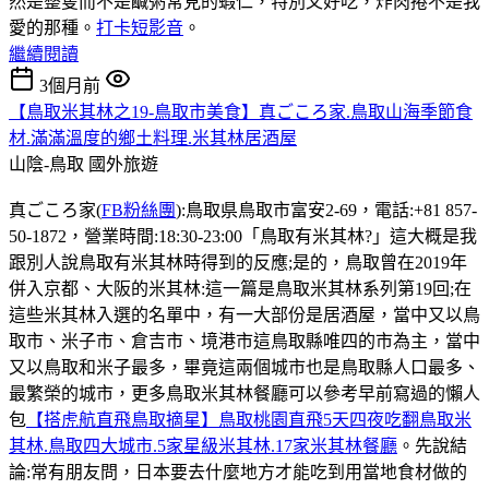
然是整隻而不是鹹粥常見的蝦仁，特別又好吃，炸肉捲不是我
愛的那種。
打卡短影音
。
繼續閱讀
3個月前
【鳥取米其林之19-鳥取市美食】真ごころ家.鳥取山海季節食
材.滿滿溫度的鄉土料理.米其林居酒屋
山陰-鳥取
國外旅遊
真ごころ家(
FB粉絲團
):鳥取県鳥取市富安2-69，電話:+81 857-
50-1872，營業時間:18:30-23:00「鳥取有米其林?」這大概是我
跟別人說鳥取有米其林時得到的反應;是的，鳥取曾在2019年
併入京都、大阪的米其林:這一篇是鳥取米其林系列第19回;在
這些米其林入選的名單中，有一大部份是居酒屋，當中又以鳥
取市、米子市、倉吉市、境港市這鳥取縣唯四的市為主，當中
又以鳥取和米子最多，畢竟這兩個城市也是鳥取縣人口最多、
最繁榮的城市，更多鳥取米其林餐廳可以參考早前寫過的懶人
包
【搭虎航直飛鳥取摘星】鳥取桃園直飛5天四夜吃翻鳥取米
其林.鳥取四大城市.5家星級米其林.17家米其林餐廳
。先說結
論:常有朋友問，日本要去什麼地方才能吃到用當地食材做的