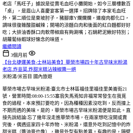
老店「馬旺子」據說是從賣毛血旺小攤開始，如今三層樓數百
「桌」，是眉山人喜慶宴客第一選擇。招牌除了本家毛血旺
外，第二順位是東坡肘子，豬腳庫Y爛爛爛，連瘦肉都化口，
調味很復雜酸甜鹹辣；開場的涼麵白肉和後面的紅白麵都好好
吃；大排油香酥口肉軟帶椒麻有夠涮嘴；石鍋耙泥鰍好特別；
胡蘿蔔絲蝦球好懐念的味道。
繼續閱讀
3個月前
【台北捷運美食-士林站美食】華榮市場四十年古早味米粉湯
老店.炸韭菜.炸甜米糕沾辣椒醬一絕
米粉湯/米苔目
國內旅遊
華榮市場古早味米粉湯:臺北市士林區福佳里福佳里美崙街21
號，營業時間:08:00-15:55塞翁失馬焉知非福常常發生在我覓
食的過程，本來預訂要吃的，因為種種因素沒吃到，反而撞上
不期而遇的美味。是的，華榮市場古早味米粉湯便是如此。直
接先說結論:忘了幾年沒走進華榮市場，在兩家想吃沒開或賣
完後，偶遇這家四十年炸物、米粉湯，還意外吃到記憶中的炸
甜米糕（醬油膏也像），雖是外型有點差異。有趣的是，隔壁