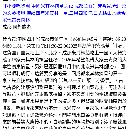
【小虎吃貨團-中國米其林摘星之12-成都美食】芳香景.老川菜
的文藝復興.連續四年米其林一星.三層四和院.日式枯山水結合
宋代古典園林
成都
國外旅遊
芳香景:中國四川省成都市金牛区马家花园路5号，電話:+86 28
6460 1181，營業時間:11:30-22:002025年總算把答應帶「小虎
吃貨團」團員把上海、北京、成都米其林給吃上一圈，大概完
成了15家米其林的摘星任務，2026年希望能帶大家去粵菜的大
本營廣東摘星，另外已經開催11月中的北京米其林(銀杏)二團
可以順利成行。這篇要分享的是上回成都米其林摘星的第一
家，先直接說結論:連續四年米其林一星川菜「芳香景」，古
色古香的建築沒想到是重建的，料理以老川菜為主，再注入少
許新意，把鹹的元素徹底拉掉，卻不影響川菜的𩆜魂椒麻及香
辣。這一餐連水果足足上了29道之多，但整體的味覺順序過於
凌亂，吃到後來有點分不清，以米其林一星來說，視覺也少了
記憶點，除了少數幾道料理。開場開水白菜真是好喝，接踵而
來的前菜讓人應接不暇，白酒調製的鴨腸頗特別；添了麻辣風
的蒜泥白肉我愛；八寶葫蘆鴨自然是今晚的頭牌；宮宝蝦帶點