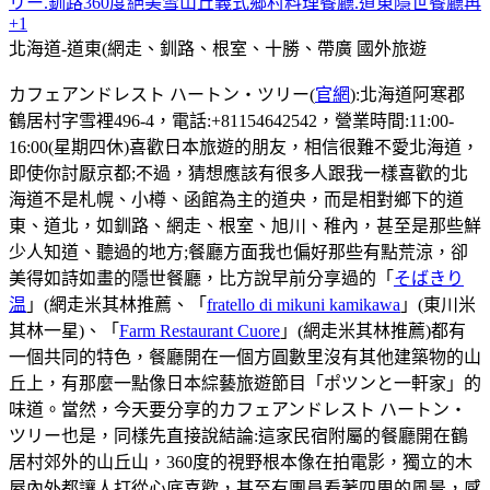
リー.釧路360度絕美雪山丘義式鄉村料理餐廳.道東隱世餐廳再
+1
北海道-道東(網走、釧路、根室、十勝、帶廣
國外旅遊
カフェアンドレスト ハートン・ツリー(
官網
):北海道阿寒郡
鶴居村字雪裡496-4，電話:+81154642542，營業時間:11:00-
16:00(星期四休)喜歡日本旅遊的朋友，相信很難不愛北海道，
即使你討厭京都;不過，猜想應該有很多人跟我一樣喜歡的北
海道不是札幌、小樽、函館為主的道央，而是相對鄉下的道
東、道北，如釧路、網走、根室、旭川、稚內，甚至是那些鮮
少人知道、聽過的地方;餐廳方面我也偏好那些有點荒涼，卻
美得如詩如畫的隱世餐廳，比方說早前分享過的「
そばきり
温
」(網走米其林推薦、「
fratello di mikuni kamikawa
」(東川米
其林一星)、「
Farm Restaurant Cuore
」(網走米其林推薦)都有
一個共同的特色，餐廳開在一個方圓數里沒有其他建築物的山
丘上，有那麼一點像日本綜藝旅遊節目「ポツンと一軒家」的
味道。當然，今天要分享的カフェアンドレスト ハートン・
ツリー也是，同樣先直接說結論:這家民宿附屬的餐廳開在鶴
居村郊外的山丘山，360度的視野根本像在拍電影，獨立的木
屋內外都讓人打從心底喜歡，甚至有團員看著四周的風景，感