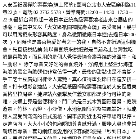
大安區祇園禪院壽喜燒(線上預約):臺灣台北市大安區樂利路11
巷22號，電話:02 2732 5578，營業時間:12:00－14:30 -17:30－
22:30最近台灣掀起一波日本正統高級壽喜燒老店來台展店的
熱潮，這當中又以「大安區祇園禪院壽喜燒」最受囑目，幾乎
可以用席捲來形容其熱度，身為徹頭徹底日本控(去過日本200
次+)，同時也是壽喜燒愛好者之一的我，自然不會錯過這個機
會。先直接說結論:純以壽喜燒來說絕對是目前為止台灣我吃
過最喜歡的，而且用的是個人覺得最適合壽喜燒的米澤牛．和
牛肋眼。 除了專業又好吃的壽喜燒外，浮誇用上整盒北海道
海膽的黑金海膽麵也非常值得一試，最後的甜點也是不含糊，
手工芝士豆腐奶同樣令人驚艷。真心值得重要節日在這安排一
餐。打卡短影音連結。大安區祇園禪院壽喜燒位於大安區遠東
香格里拉周邊，捷運站六張犁及信義安和都是步行可達的距
離，交通上算是蠻便利的。門口光是日式木質圓形窗景、庭院
造景，竹林、石燈、小沙僧，水池氛圍很完整禪風設計，就能
讓人感受到滿滿的日式風格。開車族附近也有停車場可以停。
走進店內，大大小小的包廂瞬間尊貴感升滿，服務人員也非常
親切且專業，套句網紅最愛用的形容詞那便是「秒到日本」。
但，要順利提醒一下的是，這裡因為都是包廂，所以採預約