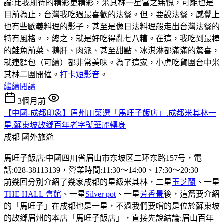
論:比我期待的精彩更精彩，米其林一星當之無愧，可能也是
目前為止，台灣我吃過最喜歡的法餐。但，要說法餐，感覺上
也有些歐義料理的影子，甚至是像日法料理般走出台灣法餐的
特有風格。，總之，就是好吃得亂七八糟。在這，我吃到最棒
的鮭魚前菜、鵝肝、肉派、甚至甜點、冰淇淋都滿滿的驚喜，
就連麵包（可續）都非常美味。為了這家，小虎吃貨團台中米
其林二團開催。
打卡短影音
。
繼續閱讀
3個月前
【中國-成都印象】眉州川菜選「馬旺子飯店」.成都米其林一
星.蘇東坡故鄉百年老字號華麗轉身
成都
國外旅遊
馬旺子飯店:中國四川省眉山市东坡区二环东路157号，電
話:028-38113139，營業時間:11:30〜14:00、17:30〜20:30
前幾回分別介紹了幾家成都的星級米其林，二星
玉芝蘭
、一星
THE HALL 會館
、一星
Silver pot
、一星
芳香景
後，這篇要介紹
的「馬旺子」在成都也是一星，不過我們要嚐的是位於蘇東坡
的故鄉眉州的本店「馬旺子飯店」，直接先說結論:眉山百年