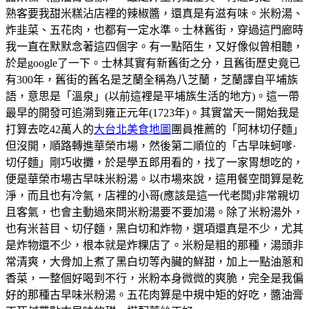
熟客要我甜米糕沾店裡的辣椒醬，還真是有滋有味。米粉湯、
炸韭菜、五花肉，也都有一定水準。士林舊街，穿過這門廊時
我一直在默默念著這四個字。有一點陌生，又好像似曾相聽，
於是google了一下。士林其實有新舊街之分，且舊街歷史竟已
有300年，舊街的舊名是芝蘭全稱為八芝蘭，芝蘭譯自平埔族
語，意思是「溫泉」(以前這裡是平埔族生活的地方)。這一帶
最早的開發可追溯到雍正元年(1723年)。其實當天一開始我是
打算去吃42萬人的
大台北美食地圖
團員推薦的「阿林切仔麵」
但沒開，順路轉進華榮市場，然後第二順位的「古早味蚵嗲·
切仔麵」剛巧收攤，於是學五郎用看的，找了一家胃想吃的，
便是華榮市場古早味米粉湯。以市場來說，這用餐空間算是乾
淨，而且也有冷氣，店裡的小哥(應該是這一代老闆)非常親切
且客氣，也會主動過來問米粉湯要不要加湯。除了米粉湯外，
也有米苔目、切仔麵，黑白切和炸物，選項還真是不少，尤其
是炸物還不少，根本就是炸粿店了。米粉是粗的那種，湯頭非
常清爽，大骨加上煮了黑白切等內臟的鮮甜，加上一點油蔥和
香菜，一整個好喝到不行，米粉本身微微的爽脆，完全是我偏
好的那種古早味米粉湯。五花肉算是中規中矩的好吃，醬油膏