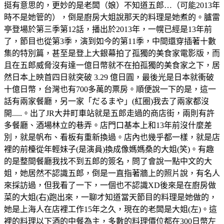
挺有意思的，更妙的是老闆（娘）不知道五郎…（可能2013年
時不是她管的），倒是廚房大姐說那天的料理是她煮的。臚雷
亭登場於第三季第12話，播出於2013年，一幌已經是13年前
了，節目也從第3季，演到如今的第11季，中間還穿插著十數
集的特別篇，甚至是登上大銀幕拍了孤獨的美食家電影版，而
且在五郎威脅沒有達一億日幣就不在拍孤獨的美食家之下，居
然日本上映首四日就突破 3.29 億日圓，最後光是日本就衝破
十億日幣，台灣也有700多萬的票房。順便說一下的是，這一
話有兩家餐廳，另一家「だるまや」(紅圈)我去了兩家都沒
開.....。出了JR大井町車站就是五郎走過的商店街，兩則有許
多餐廳、酒場林立的巷弄。店門口基本上和13年前沒什麼差
別，就是帆布、看板有重新換過。店內也幾乎都一樣，就是店
裡的前檯從年輕妹子(是演員)換成像媽媽桑的大姐(笑)。有趣
的是整間餐廳我找不到五郎的簽名，問了會說一點中文的大
姐，她居然不認識五郎，倒是一直指著牆上的照片說，有名人
來採訪過，但我看了一下，一個也不認識XD後來是在廚房做
菜的大姐(右)跑出來，一聊才知道當天節目的料理是她做的，
她是上海人在店裡工作15年之久，現在的老闆是大姐(左)。這
裡的料理以下酒的中餐為主，多數的料理價位都在300日幣左