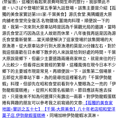
(奈留島)，這種別看起來浪費時間生命的旅行，我卻樂此不
疲。いさばや登場於第五季第九話登場，該集主要是介紹【孤
獨的美食家實訪第101家-千葉美食】源氏食堂.夷隅鐵道大原
肉舖老食堂完全復活.名物鹽燒.薑燒肉料理。順便說一下的
是，我第一次來到大原車站時是因為千葉觀光局的邀請，當時
源氏食堂正巧因為店主人故逝而休業，八年後我再返是因為源
氏食堂重新營業.....當天順便解決了這家登場於該集開場的大
原漁港。從大原車站步行到大原漁港約莫是20分鐘左右，對於
我這個喜歡在日本鄉下散步的人來說是恰到好處的時間。千葉
大原說是鄉下，但最少主要道路兩邊商家林立，就是來往的行
人比較少，但看得出來曾經的繁華，這種風情在現今日本不少
鄉下的主要城市現是常見。再順便說一下，該集第二個場景，
五郎從大原車站下車，為的是尋找這裡著名的「千葉伊勢龍
蝦」料理，但卻先在昭和食堂前看到令人雙眼為之一亮的「伊
勢龍蝦蛋糕捲」，從照片和簽名板顯示，節目應該有進去採
訪，只是後來不知為何選擇只有露出一兩慕。對伊勢龍蝦蛋糕
捲有興趣的朋友可以參考我之前寫過的文章:
【孤獨的美食家
地圖+實訪之五十七】【千葉-大原美食】八十年老店昭和堂洋
菓子店.伊勢龍蝦蛋糕捲
，同場加映伊勢龍蝦冰淇淋。