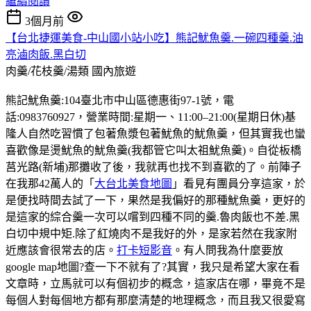
繼續閱讀
3個月前
【台北捷運美食-中山國小站小吃】熊記魷魚羹.一碗四種羹.油
亮滷肉飯.黑白切
肉羹/花枝羹/湯類
國內旅遊
熊記魷魚羹:104臺北市中山區德惠街97-1號，電
話:0983760927，營業時間:星期一、11:00–21:00(星期日休)基
隆人自然吃習慣了包著魚漿包著魷魚的魷魚羹，但其實我也蠻
喜歡像是燙魷魚的魷魚羹(我都管它叫太祖魷魚羹)。自從板橋
莒光路(新埔)那攤收了後，我就再也找不到喜歡的了。前陣子
在我那42萬人的「
大台北美食地圖
」看見有團員分享這家，於
是便找時間去試了一下，果然是我偏好的那種魷魚羹，更好的
是這家的綜合羹一次可以嚐到四種不同的羹.魯肉飯也不差.黑
白切中規中矩.除了紅燒肉不是我好的外，是家若然在我家附
近應該會很常去的店。
打卡短影音
。有人問我為什麼要放
google map地圖?查一下不就有了?其實，我只是希望大家在看
文章時，立馬就可以有個初步的概念，這家店在哪，畢竟不是
每個人對每個地方都有那麼清楚的地理概念，而且我又很愛寫