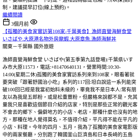
制，建議提早訂位(線上預約)。
繼續閱讀
3個月前
【孤獨的美食家實訪第108家-千葉美食】漁師直營海鮮食堂
いさばや.大原港名物外房龍蝦.大原章魚.漁師海鮮丼
關東－千葉縣
國外旅遊
漁師直營海鮮食堂 いさばや(第五季第九話登場):千葉県いす
み市大原11573，電話:+81470640131，營業時間:10:30-
14:00(星期二休)孤獨的美食家實訪系列來到108家，眼看著就
要突破「跟著舒國治小吃」系列的117回:坦白說這一系列能突
破100回已經是我當初始料未級的，畢竟我不是日本人:常有朋
友以為我是五郎粉，或是松重豐粉，但嚴格來說都不是，充其
量我只是喜歡這個節目介紹的店家，特別是那些正常的觀光客
不會去的鄉下、偏僻地方的小店、老店，那種什麼也沒有的地
方，那種在地人覺得莫名，不值得介紹，平凡得不能在平凡的
小店、料理。今年的四月、五月，我為了孤獨的美食家電影版
中的兩家餐廳，分別跑了韓國釜山巨濟島和日本長崎的五島