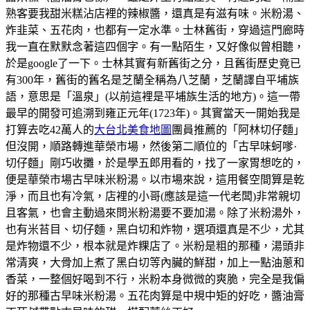
熟客要我甜米糕沾店裡的辣椒醬，還真是有滋有味。米粉湯、
炸韭菜、五花肉，也都有一定水準。士林舊街，穿過這門廊時
我一直在默默念著這四個字。有一點陌生，又好像似曾相聽，
於是google了一下。士林其實有新舊街之分，且舊街歷史竟已
有300年，舊街的舊名是芝蘭全稱為八芝蘭，芝蘭譯自平埔族
語，意思是「溫泉」(以前這裡是平埔族生活的地方)。這一帶
最早的開發可追溯到雍正元年(1723年)。其實當天一開始我是
打算去吃42萬人的
大台北美食地圖
團員推薦的「阿林切仔麵」
但沒開，順路轉進華榮市場，然後第二順位的「古早味蚵嗲·
切仔麵」剛巧收攤，於是學五郎用看的，找了一家胃想吃的，
便是華榮市場古早味米粉湯。以市場來說，這用餐空間算是乾
淨，而且也有冷氣，店裡的小哥(應該是這一代老闆)非常親切
且客氣，也會主動過來問米粉湯要不要加湯。除了米粉湯外，
也有米苔目、切仔麵，黑白切和炸物，選項還真是不少，尤其
是炸物還不少，根本就是炸粿店了。米粉是粗的那種，湯頭非
常清爽，大骨加上煮了黑白切等內臟的鮮甜，加上一點油蔥和
香菜，一整個好喝到不行，米粉本身微微的爽脆，完全是我偏
好的那種古早味米粉湯。五花肉算是中規中矩的好吃，醬油膏