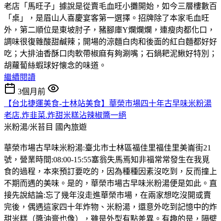
老店「馬旺子」據說是從賣毛血旺小攤開始，如今三層樓數百
「桌」，是眉山人喜慶宴客第一選擇。招牌除了本家毛血旺
外，第二順位是東坡肘子，豬腳庫Y爛爛爛，連瘦肉都化口，
調味很復雜酸甜鹹辣；開場的涼麵白肉和後面的紅白麵都好好
吃；大排油香酥口肉軟帶椒麻有夠涮嘴；石鍋耙泥鰍好特別；
胡蘿蔔絲蝦球好懐念的味道。
繼續閱讀
3個月前
【台北捷運美食-士林站美食】華榮市場四十年古早味米粉湯
老店.炸韭菜.炸甜米糕沾辣椒醬一絕
米粉湯/米苔目
國內旅遊
華榮市場古早味米粉湯:臺北市士林區福佳里福佳里美崙街21
號，營業時間:08:00-15:55塞翁失馬焉知非福常常發生在我覓
食的過程，本來預訂要吃的，因為種種因素沒吃到，反而撞上
不期而遇的美味。是的，華榮市場古早味米粉湯便是如此。直
接先說結論:忘了幾年沒走進華榮市場，在兩家想吃沒開或賣
完後，偶遇這家四十年炸物、米粉湯，還意外吃到記憶中的炸
甜米糕（醬油膏也像），雖是外型有點差異。有趣的是，隔壁