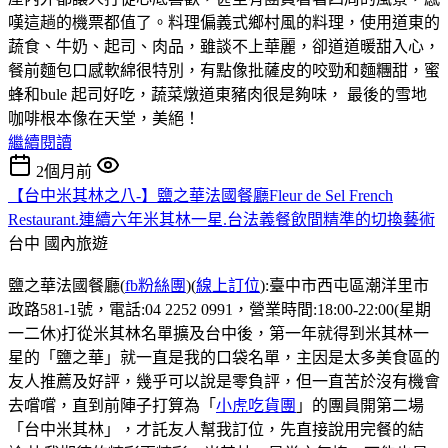
嘆這趟的機票都值了。料理偏義式鄉村風的料理，使用道東的
蔬食、牛奶、起司、肉品，雖談不上華麗，卻道道暖甜入心，
餐前麵包口感軟綿很特別，有點像批薩皮的咬勁和麵糰甜，蜜
蜂和bule 起司好吃，蔬菜燉道東豬肉很是夠味， 最後的雪地
咖啡根本像在天堂，美絕！
繼續閱讀
2個月前
【台中米其林之八-】鹽之華法國餐廳Fleur de Sel French
Restaurant.連續六年米其林一星.台法義餐飲間精準的切換藝術
台中
國內旅遊
鹽之華法國餐廳(
fb粉絲團
)(
線上訂位
):臺中市西屯區潮洋里市
政路581-1號，電話:04 2252 0991，營業時間:18:00-22:00(星期
一二休)打從米其林名單擴及台中後，第一年就得到米其林一
星的「鹽之華」就一直是我的口袋名單，主因是太多美食區的
友人推薦及好評，幾乎可以說是零負評，但一直苦於沒有機會
去嚐嚐，直到前陣子打算為「
小虎吃貨團
」的團員開第二場
「台中米其林」，才託友人幫我訂位，先直接說用完餐的結