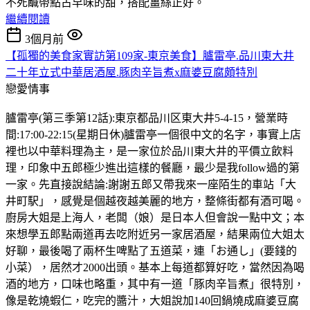
不死鹹帶點古早味的甜，搭配薑絲正好。
繼續閱讀
3個月前
【孤獨的美食家實訪第109家-東京美食】臚雷亭.品川東大井
二十年立式中華居酒屋.豚肉辛旨煮x麻婆豆腐頗特別
戀愛情事
臚雷亭(第三季第12話):東京都品川区東大井5-4-15，營業時
間:17:00-22:15(星期日休)臚雷亭一個很中文的名字，事實上店
裡也以中華料理為主，是一家位於品川東大井的平價立飲料
理，印象中五郎極少進出這樣的餐廳，最少是我follow過的第
一家。先直接說結論:謝謝五郎又帶我來一座陌生的車站「大
井町駅」，感覺是個越夜越美麗的地方，整條街都有酒可喝。
廚房大姐是上海人，老闆（娘）是日本人但會說一點中文；本
來想學五郎點兩道再去吃附近另一家居酒屋，結果兩位大姐太
好聊，最後喝了兩杯生啤點了五道菜，連「お通し」(要錢的
小菜），居然才2000出頭。基本上每道都算好吃，當然因為喝
酒的地方，口味也略重，其中有一道「豚肉辛旨煮」很特別，
像是乾燒蝦仁，吃完的醬汁，大姐說加140回鍋燒成麻婆豆腐