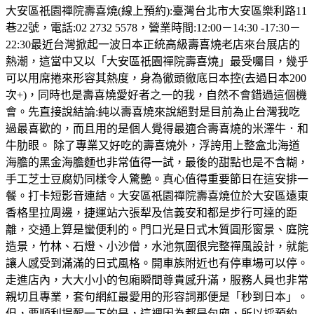
大安區祇園禪院壽喜燒(線上預約):臺灣台北市大安區樂利路11
巷22號，電話:02 2732 5578，營業時間:12:00－14:30 -17:30－
22:30最近台灣掀起一波日本正統高級壽喜燒老店來台展店的
熱潮，這當中又以「大安區祇園禪院壽喜燒」最受囑目，幾乎
可以用席捲來形容其熱度，身為徹頭徹底日本控(去過日本200
次+)，同時也是壽喜燒愛好者之一的我，自然不會錯過這個機
會。先直接說結論:純以壽喜燒來說絕對是目前為止台灣我吃
過最喜歡的，而且用的是個人覺得最適合壽喜燒的米澤牛．和
牛肋眼。 除了專業又好吃的壽喜燒外，浮誇用上整盒北海道
海膽的黑金海膽麵也非常值得一試，最後的甜點也是不含糊，
手工芝士豆腐奶同樣令人驚艷。真心值得重要節日在這安排一
餐。打卡短影音連結。大安區祇園禪院壽喜燒位於大安區遠東
香格里拉周邊，捷運站六張犁及信義安和都是步行可達的距
離，交通上算是蠻便利的。門口光是日式木質圓形窗景、庭院
造景，竹林、石燈、小沙僧，水池氛圍很完整禪風設計，就能
讓人感受到滿滿的日式風格。開車族附近也有停車場可以停。
走進店內，大大小小的包廂瞬間尊貴感升滿，服務人員也非常
親切且專業，套句網紅最愛用的形容詞那便是「秒到日本」。
但，要順利提醒一下的是，這裡因為都是包廂，所以採預約