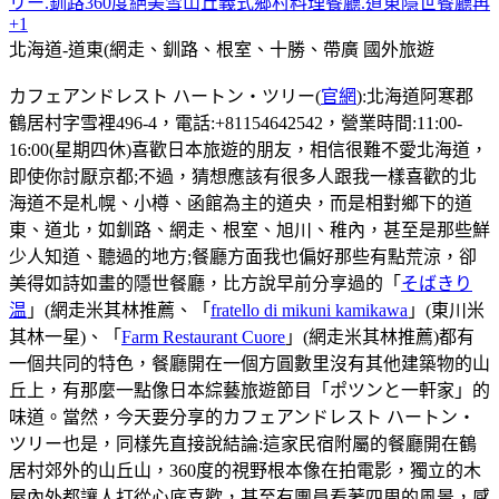
リー.釧路360度絕美雪山丘義式鄉村料理餐廳.道東隱世餐廳再
+1
北海道-道東(網走、釧路、根室、十勝、帶廣
國外旅遊
カフェアンドレスト ハートン・ツリー(
官網
):北海道阿寒郡
鶴居村字雪裡496-4，電話:+81154642542，營業時間:11:00-
16:00(星期四休)喜歡日本旅遊的朋友，相信很難不愛北海道，
即使你討厭京都;不過，猜想應該有很多人跟我一樣喜歡的北
海道不是札幌、小樽、函館為主的道央，而是相對鄉下的道
東、道北，如釧路、網走、根室、旭川、稚內，甚至是那些鮮
少人知道、聽過的地方;餐廳方面我也偏好那些有點荒涼，卻
美得如詩如畫的隱世餐廳，比方說早前分享過的「
そばきり
温
」(網走米其林推薦、「
fratello di mikuni kamikawa
」(東川米
其林一星)、「
Farm Restaurant Cuore
」(網走米其林推薦)都有
一個共同的特色，餐廳開在一個方圓數里沒有其他建築物的山
丘上，有那麼一點像日本綜藝旅遊節目「ポツンと一軒家」的
味道。當然，今天要分享的カフェアンドレスト ハートン・
ツリー也是，同樣先直接說結論:這家民宿附屬的餐廳開在鶴
居村郊外的山丘山，360度的視野根本像在拍電影，獨立的木
屋內外都讓人打從心底喜歡，甚至有團員看著四周的風景，感