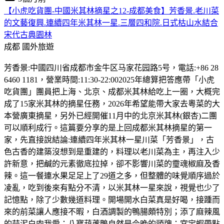
【小虎吃貨團-中國米其林摘星之12-成都美食】芳香景.老川菜
的文藝復興.連續四年米其林一星.三層四和院.日式枯山水結合
宋代古典園林
成都
國外旅遊
芳香景:中國四川省成都市金牛区马家花园路5号，電話:+86 28
6460 1181，營業時間:11:30-22:002025年總算把答應帶「小虎
吃貨團」團員把上海、北京、成都米其林給吃上一圈，大概完
成了15家米其林的摘星任務，2026年希望能帶大家去粵菜的大
本營廣東摘星，另外已經開催11月中的北京米其林(銀杏)二團
可以順利成行。這篇要分享的是上回成都米其林摘星的第一
家，先直接說結論:連續四年米其林一星川菜「芳香景」，古
色古香的建築沒想到是重建的，料理以老川菜為主，再注入少
許新意，把鹹的元素徹底拉掉，卻不影響川菜的𩆜魂椒麻及香
辣。這一餐連水果足足上了29道之多，但整體的味覺順序過於
凌亂，吃到後來有點分不清，以米其林一星來說，視覺也少了
記憶點，除了少數幾道料理。開場開水白菜真是好喝，接踵而
來的前菜讓人應接不暇，白酒調製的鴨腸頗特別；添了麻辣風
的蒜泥白肉我愛；八寶葫蘆鴨自然是今晚的頭牌；宮宝蝦帶點