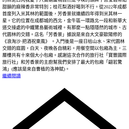
甜韻的麻辣香非常特別；桂花梨酒好喝到不行。從2022年成都
首度列入米其林的範圍後，芳香景就連續四年得到米其林一
星。它的位置在成都城的西北，金牛區一環路北一段和新華大
道交接處的中鐵鷺島藝術城裡。有那麼一點隱隱然的城市、古
代園林的交錯。店名「芳香景」據說是來自大文豪歐陽修的
《浪淘沙·把酒祝東風》 。入門後是一座日枯山水、宋代園林
交錯的庭園，白天、夜晚各自精彩。用餐空間以包廂為主，三
層樓共有十來個大小包廂。感謝這次合作的旅行社「寶豐國際
旅行社」和芳香景的主廚幫我們安排了最大的包廂「翩若驚
鴻」(應該是來自曹植的洛神賦)。
繼續閱讀