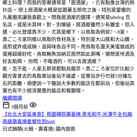
鄉土料理？而我的答案通常是「居酒屋」，它有點像台灣的熱
炒店。 戀上居酒屋大概是從跟著五郎吃之後，特別是愛媛的
丸萬徹底讓我喜歡上。問我居酒屋的選擇，通常是tabelog 百
名店，或是米其林。對，別懐疑，居酒屋雖然少有鍍金，但入
選、必比登還真不少，尤其是鄉下，以鳥取為例就7、8家。
真ごころ家同樣以鳥取的食材為主，特別是大山豚和大山雞，
或煎或炸或成鍋，滋與味各自不同，用鳥取名蛋天美蛋做成的
蛋捲超級好吃，鳥取鲔魚加納豆居然如此涮嘴，猜想是地酒及
好友助興。 你問，不喝酒的，可以去居酒屋？
能，怎不能，人家五郎就都點烏龍茶。真ごころ家位於比較少
觀光客會去的鳥取車站後站不遠處，從車站步行也就5分鐘左
右的距離，順便說一下雖說大多數的飯店在都前站，但後站其
實也有不少經濟實惠的飯店和餐廳哦。
繼續閱讀
3個月前
【台北大安區美食】祇園禪院壽喜燒.黑毛和牛/米澤牛全包廂
高級壽喜燒套餐吃到high
日式鍋類(火鍋、壽喜燒)
國內旅遊