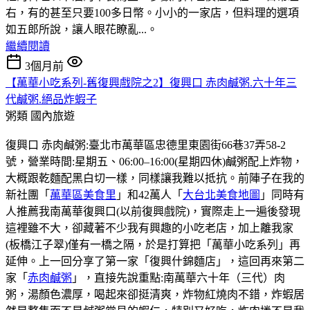
右，有的甚至只要100多日幣。小小的一家店，但料理的選項
如五郎所說，讓人眼花瞭亂...。
繼續閱讀
3個月前
【萬華小吃系列-舊復興戲院之2】復興口 赤肉鹹粥.六十年三
代鹹粥.絕品炸蝦子
粥類
國內旅遊
復興口 赤肉鹹粥:臺北市萬華區忠德里東園街66巷37弄58-2
號，營業時間:星期五、06:00–16:00(星期四休)鹹粥配上炸物，
大概跟乾麵配黑白切一樣，同樣讓我難以抵抗。前陣子在我的
新社團「
萬華區美食里
」和42萬人「
大台北美食地圖
」同時有
人推薦我南萬華復興口(以前復興戲院)，實際走上一遍後發現
這裡雖不大，卻藏著不少我有興趣的小吃老店，加上離我家
(板橋江子翠)僅有一橋之隔，於是打算把「萬華小吃系列」再
延伸。上一回分享了第一家「復興什錦麵店」，這回再來第二
家「
赤肉鹹粥
」，直接先說重點:南萬華六十年（三代）肉
粥，湯顏色濃厚，喝起來卻挺清爽，炸物紅燒肉不錯，炸蝦居