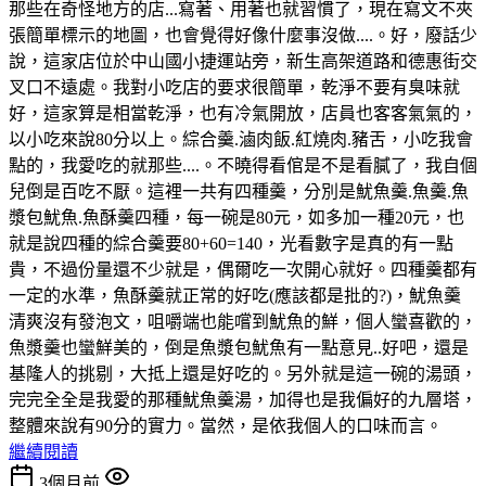
那些在奇怪地方的店...寫著、用著也就習慣了，現在寫文不夾
張簡單標示的地圖，也會覺得好像什麼事沒做....。好，廢話少
說，這家店位於中山國小捷運站旁，新生高架道路和德惠街交
叉口不遠處。我對小吃店的要求很簡單，乾淨不要有臭味就
好，這家算是相當乾淨，也有冷氣開放，店員也客客氣氣的，
以小吃來說80分以上。綜合羹.滷肉飯.紅燒肉.豬舌，小吃我會
點的，我愛吃的就那些....。不曉得看倌是不是看膩了，我自個
兒倒是百吃不厭。這裡一共有四種羹，分別是魷魚羹.魚羹.魚
漿包魷魚.魚酥羹四種，每一碗是80元，如多加一種20元，也
就是說四種的綜合羹要80+60=140，光看數字是真的有一點
貴，不過份量還不少就是，偶爾吃一次開心就好。四種羹都有
一定的水準，魚酥羹就正常的好吃(應該都是批的?)，魷魚羹
清爽沒有發泡文，咀嚼端也能嚐到魷魚的鮮，個人蠻喜歡的，
魚漿羹也蠻鮮美的，倒是魚漿包魷魚有一點意見..好吧，還是
基隆人的挑剔，大抵上還是好吃的。另外就是這一碗的湯頭，
完完全全是我愛的那種魷魚羹湯，加得也是我偏好的九層塔，
整體來說有90分的實力。當然，是依我個人的口味而言。
繼續閱讀
3個月前