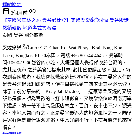
繼續閱讀
3個月前
【泰國米其林之26-曼谷必比登】叉燒樂樂ตั้งใจย่าง.曼谷版黯
然銷魂飯.地道粵式雲吞湯
泰國-曼谷
國外旅遊
叉燒樂樂ตั้งใจย่าง:171 Chan Rd, Wat Phraya Krai, Bang Kho
Laem, Bangkok 10120泰國，電話:+66 80 544 4645，營業時
間:10:00-19:00曼谷的小吃，大概是個人覺得僅次於台灣的，
尤其是夜市;之於美食指標米其林; 必比登更勝星級。因此，每
次到泰國旅遊，我總會找幾家必比登嚐嚐，這次在曼谷入住的
是曼谷河畔薩利爾酒店，便在周邊找到三四家米其林必比登，
除了早前分享過的「Kuay Jab Mr. Joe」，這家樂樂叉燒的叉燒
飯也是個人頗為喜歡的。打卡短影音。叉燒樂樂位於湄南河岸
不遠處，這一帶不止高級飯店林立，百貨、夜市也不少，觀光
客、本地人兼而有之，正是曼谷最迷人的地道風情之一。隔壁
這家好像是賣什錦海鮮粥，生意好到不行，下次有機會也來嚐
嚐看。