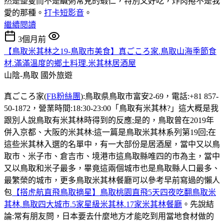
然是整隻而不是鹹粥常見的蝦仁，特別又好吃，炸肉捲不是我
愛的那種。
打卡短影音
。
繼續閱讀
3個月前
【鳥取米其林之19-鳥取市美食】真ごころ家.鳥取山海季節食
材.滿滿溫度的鄉土料理.米其林居酒屋
山陰-鳥取
國外旅遊
真ごころ家(
FB粉絲團
):鳥取県鳥取市富安2-69，電話:+81 857-
50-1872，營業時間:18:30-23:00「鳥取有米其林?」這大概是我
跟別人說鳥取有米其林時得到的反應;是的，鳥取曾在2019年
併入京都、大阪的米其林:這一篇是鳥取米其林系列第19回;在
這些米其林入選的名單中，有一大部份是居酒屋，當中又以鳥
取市、米子市、倉吉市、境港市這鳥取縣唯四的市為主，當中
又以鳥取和米子最多，畢竟這兩個城市也是鳥取縣人口最多、
最繁榮的城市，更多鳥取米其林餐廳可以參考早前寫過的懶人
包
【搭虎航直飛鳥取摘星】鳥取桃園直飛5天四夜吃翻鳥取米
其林.鳥取四大城市.5家星級米其林.17家米其林餐廳
。先說結
論:常有朋友問，日本要去什麼地方才能吃到用當地食材做的