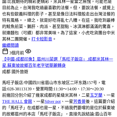
論:比我期待的精彩更精彩，米其林一星當之無愧，可能也是
目前為止，台灣我吃過最喜歡的法餐。但，要說法餐，感覺上
也有些歐義料理的影子，甚至是像日法料理般走出台灣法餐的
特有風格。，總之，就是好吃得亂七八糟。在這，我吃到最棒
的鮭魚前菜、鵝肝、肉派、甚至甜點、冰淇淋都滿滿的驚喜，
就連麵包（可續）都非常美味。為了這家，小虎吃貨團台中米
其林二團開催。
打卡短影音
。
繼續閱讀
3個月前
【中國-成都印象】眉州川菜選「馬旺子飯店」.成都米其林一
星.蘇東坡故鄉百年老字號華麗轉身
成都
國外旅遊
馬旺子飯店:中國四川省眉山市东坡区二环东路157号，電
話:028-38113139，營業時間:11:30〜14:00、17:30〜20:30
前幾回分別介紹了幾家成都的星級米其林，二星
玉芝蘭
、一星
THE HALL 會館
、一星
Silver pot
、一星
芳香景
後，這篇要介紹
的「馬旺子」在成都也是一星，不過我們要嚐的是位於蘇東坡
的故鄉眉州的本店「馬旺子飯店」，直接先說結論:眉山百年