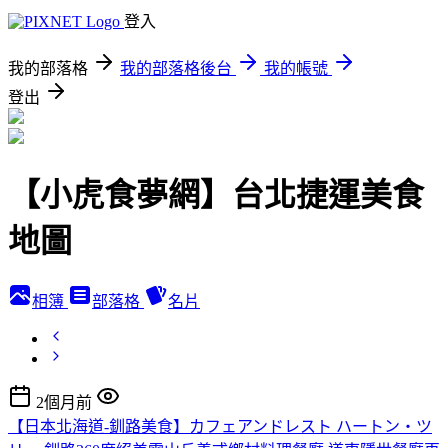
登入
我的部落格
我的部落格後台
我的帳號
登出
【小虎食夢網】台北捷運美食
地圖
相簿
部落格
名片
2個月前
【日本北海道-釧路美食】カフェアンドレスト ハートン・ツ