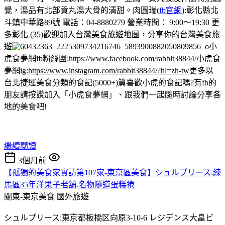
覺，湯品有北部貢丸湯大骨的清甜。
肉圓瑞(
fb官網
):彰化縣北
斗鎮中華路89號 電話：04-8880279 營業時間： 9:00～19:30
更
多彰化 (35)
歡迎加入
台灣美食旅遊地圖
，分享你的台灣美食旅
遊
小
虎食夢網fb粉絲團:
https://www.facebook.com/rabbit38844/
小虎食
夢網ig:
https://www.instagram.com/rabbit38844/?hl=zh-tw
更多以
台北捷運美食分類的食記(5000+)篇
喜歡小虎的食記嗎?有fb的
朋友請按讚加入「小虎食夢網」、跟我們一起隨時討論分享各
地的美食吧!
繼續閱讀
3個月前
【孤獨的美食家實訪第107家-東京區美食】シュルプリース.練
馬區35年洋果子老舖.名物隧道蛋糕捲
關東-東京美食
國外旅遊
シュルプリース:東京都板橋区向原3-10-6 レジデンス大畠ビ