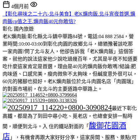
4個月前
【彰化尋味之二十六-北斗美食】老K爌肉飯.北斗宵夜首選.爌
肉飯cp值之王.爌肉飯40元你敢信?
彰化
國內旅遊
老K爌肉飯:彰化縣北斗鎮中華路84號，電話:04 888 2584，營
業時間:10:00-03:00到彰化肉圓的故鄉北斗，總猶豫著該吃那
一家肉圓?問了北斗友人，他卻告訴我「老K爌肉飯」這個答
案，就他的說法這家他少說吃過幾百年，尤其是半夜不知道要
吃什麼這家肯定是首選，理由是40元的爌肉飯你敢嗎?結論:肥
肉味道、口感完美，瘦肉微柴不太夠味，但鹹度意外很可以，
60元的豬腳也挺好。老K爌肉飯位於北斗肉圓名店「肉圓瑞」
的對面市場前，在北斗的主要道路中華路上。
最近下彰化
高鐵，都是為了到田中尋小吃、覓老店，也總會安排一點時
馥御花園酒
間，順便到北斗。入 住的鐵站對面的「
店
」，有機會再跟大家好好分享，這家房間、服務、景點(可