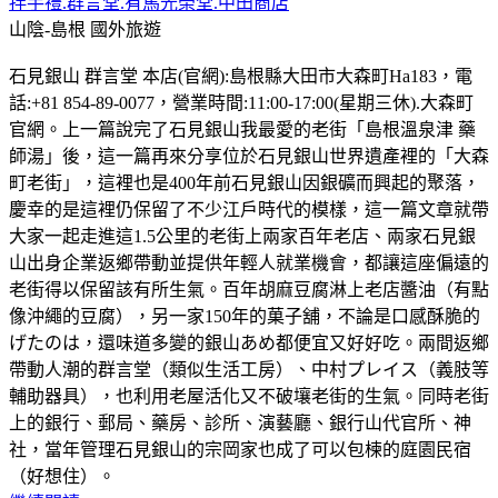
拌手禮.群言堂.有馬光榮堂.中田商店
山陰-島根
國外旅遊
石見銀山 群言堂 本店(官網):島根縣大田市大森町Ha183，電
話:+81 854-89-0077，營業時間:11:00-17:00(星期三休).大森町
官網。上一篇說完了石見銀山我最愛的老街「島根溫泉津 藥
師湯」後，這一篇再來分享位於石見銀山世界遺產裡的「大森
町老街」，這裡也是400年前石見銀山因銀礦而興起的聚落，
慶幸的是這裡仍保留了不少江戶時代的模樣，這一篇文章就帶
大家一起走進這1.5公里的老街上兩家百年老店、兩家石見銀
山出身企業返鄉帶動並提供年輕人就業機會，都讓這座偏遠的
老街得以保留該有所生氣。百年胡麻豆腐淋上老店醬油（有點
像沖繩的豆腐），另一家150年的菓子舖，不論是口感酥脆的
げたのは，還味道多變的銀山あめ都便宜又好好吃。兩間返鄉
帶動人潮的群言堂（類似生活工房）、中村プレイス（義肢等
輔助器具），也利用老屋活化又不破壤老街的生氣。同時老街
上的銀行、郵局、藥房、診所、演藝廳、銀行山代官所、神
社，當年管理石見銀山的宗岡家也成了可以包楝的庭園民宿
（好想住）。