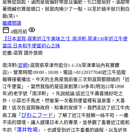
是無從說起，滷肉是我偏好帶皮且偏肥，化口度挺好，油甜帶
著微鹹也算是順口，就是肉燥少了一點，以至於過半就只剩白
飯(笑)。
繼續閱讀
4個月前
【日本滋賀-探索近江牛美味之7】南洋軒.草津130年近江牛便
當店.日本和牛便當初心之味
近畿-滋賀
國外旅遊
南洋軒(
官網
):滋賀県草津市追分1-1-33(草津車站內有實體
店)，營業時間:09:00 - 18:00，電話:+81120377040近江牛追蹤
報導接著播出，今天的主角是我前後三次到滋賀都錯過的「近
江牛便當」，當然我指的是這家創業130多年(明治22年1898
年)的老字號「南洋軒」。先說結論:這近江牛壽喜燒好吃之
外，小菜也不馬虎，然後第一次看到便當裡有溫泉蛋，大喜
歡！這次在滋賀縣政府、知事的安排下，我們走訪了近江牛肉
びわこフード
商工廠「
」了解了近江牛肢解一絲不苟、一塵
不染的環境，讓人感嘆日本人的專業，並參觀了畜養近江姬和
澤井牧場
牛的「
」，也感受到近江牛畜養的過程，以及近年