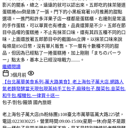
影片的關系，總之，遠遠的就可以認出來。五郎吃的抹茶隧道
蛋糕捲dm倒是換了一張。門下的小黑板寫著10月推薦的甜點
選項。一進門和許多洋果子店一樣都是蛋糕櫃，右邊則是常溫
的手作蛋糕，可以單買也有禮盒，品貢還算是不少。五郎在節
目中品嚐的蛋糕捲，不止有抹茶口味，還有其四五種不同的口
味，上面還放著五郎節目中的截圖dm立牌。以抹茶口味來說
每條是850日幣，沒有單片販售。下一層有十數種不同的甜
品，但因為已經點了一捲蛋糕捲，加上剛剛「まちのパーラ
ー」點太多，基本上已經沒啥戰力........。
繼續閱讀
3個月前
【台北萬華美食系列-萬大路美食】老上海包子萬大店.網路人
氣老麵發酵當天現包現蒸純手工包子.麻辣包子.酸菜包.韭菜包.
和牛包.榴槤包.一律買十送一
包子/割包/饅頭
國內旅遊
老上海包子萬大店(fb粉絲團):108臺北市萬華區萬大路225號，
電話:0223030225，營業時間:09:00-15:00(星期一休)你是不是跟