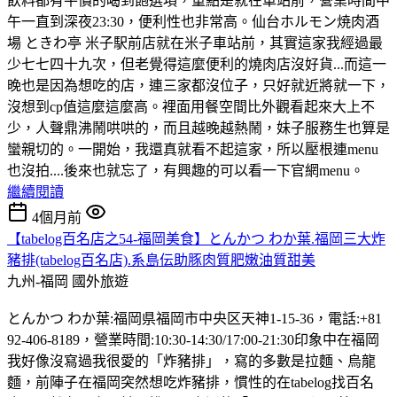
飲料都有平價的喝到飽選項，重點是就在車站前，營業時間中
午一直到深夜23:30，便利性也非常高。仙台ホルモン焼肉酒
場 ときわ亭 米子駅前店就在米子車站前，其實這家我經過最
少七七四十九次，但老覺得這麼便利的燒肉店沒好貨...而這一
晚也是因為想吃的店，連三家都沒位子，只好就近將就一下，
沒想到cp值這麼這麼高。裡面用餐空間比外觀看起來大上不
少，人聲鼎沸鬧哄哄的，而且越晚越熱鬧，妹子服務生也算是
蠻親切的。一開始，我還真就看不起這家，所以壓根連menu
也沒拍....後來也就忘了，有興趣的可以看一下官網menu。
繼續閱讀
4個月前
【tabelog百名店之54-福岡美食】とんかつ わか葉.福岡三大炸
豬排(tabelog百名店).系島伝助豚肉質肥嫩油質甜美
九州-福岡
國外旅遊
とんかつ わか葉:福岡県福岡市中央区天神1-15-36，電話:+81
92-406-8189，營業時間:10:30-14:30/17:00-21:30印象中在福岡
我好像沒寫過我很愛的「炸豬排」，寫的多數是拉麵、烏龍
麵，前陣子在福岡突然想吃炸豬排，慣性的在tabelog找百名