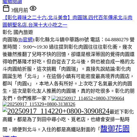
繼續閱讀
3個月前
【彰化尋味之二十六-北斗美食】肉圓瑞.四代百年傳承北斗肉
圓朝聖名店.台灣十大小吃之一
彰化
國內旅遊
肉圓瑞(
fb官網
):彰化縣北斗鎮中華路89號 電話：04-8880279 營
業時間： 9:00～19:30 過往提到彰化肉圓往往往彰化衝，幾次
後雖然推翻了兒時不快的回憶，卻還是根深蒂固的覺得肉圓還
得咱們基隆才好吃。但自從去了北斗後，倒也被自成一格的北
斗肉圓給折服，這次挑戰「肉圓瑞」。直接先說結論:彰化肉
圓誕生地「北斗」，在這個小鎮有可能密度最高境界肉圓店，
都叫「肉圓x」，本地人各有所好。上次吃了名氣最大的肉圆
生，這次是彰化友人推薦的肉圓端，真的好吃很多。彰化的朋
友們，你們推那一家？
最近下彰化
高鐵，都是為了到田中尋小吃、覓老店，也總會安排一點時
馥御花園
間，順便到北斗。入住的都是高鐵站對面的「