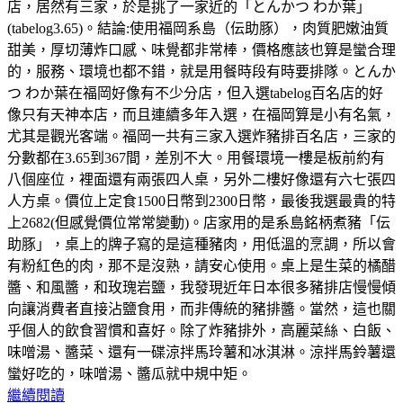
店，居然有三家，於是挑了一家近的「とんかつ わか葉」
(tabelog3.65)。結論:使用福岡系島（伝助豚），肉質肥嫩油質
甜美，厚切薄炸口感、味覺都非常棒，價格應該也算是蠻合理
的，服務、環境也都不錯，就是用餐時段有時要排隊。とんか
つ わか葉在福岡好像有不少分店，但入選tabelog百名店的好
像只有天神本店，而且連續多年入選，在福岡算是小有名氣，
尤其是觀光客端。福岡一共有三家入選炸豬排百名店，三家的
分數都在3.65到367間，差別不大。用餐環境一樓是板前約有
八個座位，裡面還有兩張四人桌，另外二樓好像還有六七張四
人方桌。價位上定食1500日幣到2300日幣，最後我選最貴的特
上2682(但感覺價位常常變動)。店家用的是系島銘柄煮豬「伝
助豚」，桌上的牌子寫的是這種豬肉，用低溫的烹調，所以會
有粉紅色的肉，那不是沒熟，請安心使用。桌上是生菜的橘醋
醬、和風醬，和玫瑰岩鹽，我發現近年日本很多豬排店慢慢傾
向讓消費者直接沾鹽食用，而非傳統的豬排醬。當然，這也關
乎個人的飲食習慣和喜好。除了炸豬排外，高麗菜絲、白飯、
味噌湯、醬菜、還有一碟涼拌馬玲薯和冰淇淋。涼拌馬鈴薯還
蠻好吃的，味噌湯、醬瓜就中規中矩。
繼續閱讀