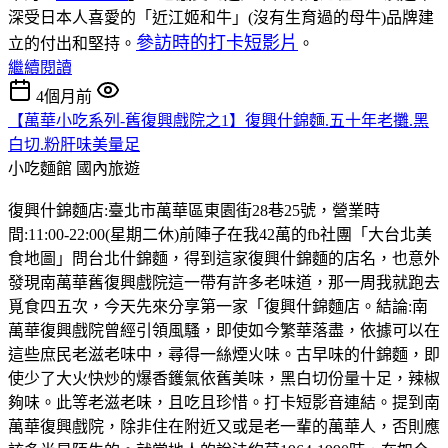
深受日本人喜愛的「近江姬和牛」(沒有生育過的母牛)品牌建
參訪時的打卡短影片
立的付出和堅持。
。
繼續閱讀
4個月前
【萬華小吃系列-舊復興戲院之1】復興什錦麵.五十年老攤.黑
白切.粉肝味美量足
小吃麵館
國內旅遊
復興什錦麵店:臺北市萬華區東園街28巷25號，營業時
間:11:00-22:00(星期二休)前陣子在我42萬的fb社團「大台北美
食地圖」問台北什錦麵，得到這家復興什錦麵的店名，也意外
發現南萬華舊復興戲院這一帶有許多老味道，那一周我就跑去
覓食四五次，今天先來分享第一家「復興什錦麵店。結論:南
萬華復興戲院曾經引領風騷，即使如今繁華落盡，依據可以在
這些庶民老滋老味中，尋得一絲煙火味。古早味的什錦麵，即
使少了大火快炒的爆香鑊氣依舊美味，黑白切份量十足，辣椒
夠味。此等老滋老味，且吃且珍惜。打卡短影音連結。提到南
萬華復興戲院，除非住在附近又或是老一輩的萬華人，否則應