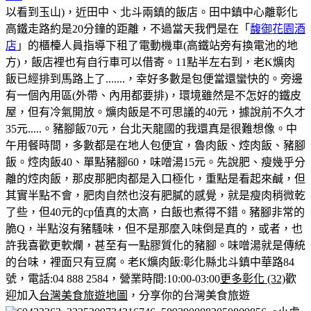
以看到玉山)，近田中、北斗兩鎮的飯店。田中鎮中心離彰化
高鐵走路約是20分鐘的距離，不過當天我們是在「
馥御花園酒
店
」的櫃檯人員指導下租了電動機車(高鐵站旁有換電池的地
方)，飯店裡也有自行車可以借寄。
11點半左右到，老K爌肉
飯已經排到馬路上了.......，幸好多數是包便當還蠻快的。
旁邊
有一個內用區(外帶、內用都要排)，環境雖然是不怎好的鐵皮
屋，但有冷氣開放。
爌肉飯是不可思議的40元，據說前不久才
35元.....。豬腳飯70元，台北天龍國的我還真是很難想像。
中
午用餐時間，多數都是在地人包便宜，魯肉飯、焢肉飯、豬腳
飯。
焢肉飯40、單點豬腳60，味噌湯15元。
先說肥、瘦幾乎分
離的焢肉飯，那皮那肥肉都是入口極化，重點是看起來鹹，但
其實半點不會，肥肉自然也沒有肥膩的感覺，就是瘦肉稍微乾
了些，但40元的cp值真的太高，白飯也煮得不錯。
豬腳非常的
脆Q，半點沒有豬騷味，但不是那麼入味倒是真的，或者，也
許我喜歡更軟爛，甚至有一點膠質化的豬腳。味噌湯就是傳統
的台味，裡面只有豆腐。
老K爌肉飯:彰化縣北斗鎮中華路84
號，電話:04 888 2584，營業時間:10:00-03:00
更多彰化 (32)
歡
迎加入
台灣美食旅遊地圖
，分享你的台灣美食旅遊