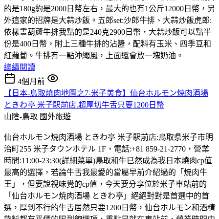
的是180g約是2000日幣左右，最大的也有1公斤12000日幣，另
外這家的招牌是大蒜炒飯。五郎set:沙郎牛排、大蒜炒飯虎郎:
依樣畫葫蘆牛排我點的是240克2900日幣，大蒜炒飯可以點半
份是400日幣，附上三種牛排的沾醬，配料有玉米、四季豆和
紅蘿蔔。牛排有一點沖繩風，上面還會放一塊奶油。
繼續閱讀
4個月前
【日本-鳥取燒肉地圖之7-米子美食】仙台ホルモン焼肉酒場
ときわ亭 米子駅前店.超厚切牛舌只要1200日幣
山陰-鳥取
國外旅遊
仙台ホルモン焼肉酒場 ときわ亭 米子駅前店:鳥取県米子市明
治町255 米子タウンホテル 1F，電話:+81 859-21-2770，營業
時間:11:00-23:30(詳細菜單)鳥取和牛已然成為我日本燒肉cp值
最高的選擇，若論牛舌我最愛的當屬早前介紹過的「焼肉牛
王」，但要說視味覺的cp值，今天要分享位於米子車站前的
「仙台ホルモン焼肉酒場 ときわ亭」絕絕對對是首選中的首
選，厚到不行的牛舌居然只要1200日幣，仙台ホルモン和酒精