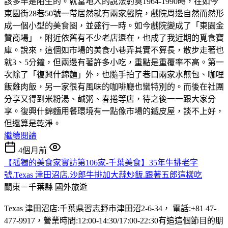
該多半是陌生的。就當地人的說法約莫1964-1990時，在如今
東園街28巷50號一帶居然就有兩家戲院，戲院周邊自然而然形
成一個小型的美食圈，並盛行一時。如今戲院變成了「東園金
贊商場」，附近依舊有不少老店還在，也成了我近期的覓食寶
庫。說來，這個如市場的美食小巷弄其實不算長，散步走著也
就3、5分鐘，但兩邊有著許多小吃，重點是重覆率不高。第一
次除了「復興什錦麵」外，也隨手拍了巷口兩家水煎包、咖哩
飯雞肉飯，另一家很有風味的咖啡廳也蠻特別的。而後在社團
分享又得到米粉湯、鹹粥、春捲等店，待之後一一跟大家分
享。復興什錦麵用餐環境有一點像市場的鐵皮屋，談不上好，
但還算是乾淨。
繼續閱讀
4個月前
【孤獨的美食家實訪第106家-千葉美食】35年牛排老字
號.Texas 津田沼店.沙郎牛排加大蒜炒飯.跟著五郎這樣吃
關東－千葉縣
國外旅遊
Texas 津田沼店:千葉県習志野市津田沼2-6-34， 電話:+81 47-
477-9917，營業時間:12:00-14:30/17:00-22:30有追這個節目的朋