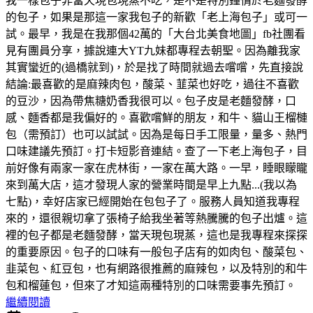
我一樣包子非當天現包現蒸不吃，是不是特別鐘情於老麵發酵
的包子，如果是那這一家我包子的新歡「老上海包子」或可一
試。最早，我是在我那個42萬的「大台北美食地圖」fb社團看
見有團員分享，據說連大YT九妹都專程去朝聖。因為離我家
其實蠻近的(過橋就到)，於是找了時間就過去嚐嚐，先直接說
結論:最喜歡的是麻辣肉包，酸菜、韮菜也好吃，過往不喜歡
的豆沙，因為帶焦糖奶香我很可以。包子皮是老麵發酵，口
感、麵香都是我偏好的。喜歡嚐鮮的朋友，和牛、貓山王榴槤
包（需預訂）也可以試試。因為是每日手工限量，量多、熱門
口味建議先預訂。打卡短影音連結。查了一下老上海包子，目
前好像有兩家一家在虎林街，一家在萬大路。一早，睡眼矇矓
來到萬大店，這才發現人家的營業時間是早上九點...(我以為
七點)，幸好店家已經開始在包包子了。服務人員知道我專程
來的，還很親切拿了張椅子給我坐著等熱騰騰的包子出爐。這
裡的包子都是老麵發酵，當天現包現蒸，這也是我專程來探探
的重要原因。包子的口味有一般包子店有的如肉包、酸菜包、
韭菜包、紅豆包，也有網路很推薦的麻辣包，以及特別的和牛
包和榴蓮包，但來了才知這兩種特別的口味需要事先預訂。
繼續閱讀