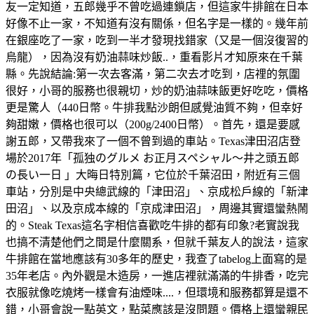
友一定知道，五郎幾乎不曾吃過連鎖店，但這家牛排館在日本
好像不止一家，不知道有沒有關係，但名字是一樣的。幾年前
在銀座吃了一家，吃到一半才發現找錯家（又是一個沒復習的
烏龍），因為沒有奶油蒜味炒飯..，重看影片才知原來在千葉
縣。先說結論:第一次去客滿，第二次去才吃到，店𥚃的氛圍
很好，小哥的服務也很親切，炒的奶油蒜味飯更好吃吃，價格
更是驚人（440日幣。牛排我點沙朗但感覺油質不夠，但幸好
夠甜嫩，價格也很可以（200g/2400日幣）。首先，還是要感
謝五郎，又帶我來了一個不曾到過的車站。Texas津田沼店登
場於2017年「孤独のグルメ お正月スペシャル～井之頭五郎
の長い一日 」大晦日特別篇，它位於千葉沼田，附近有三個
車站，分別是中央總武線的「津田沼」、京成松戶線的「新津
田沼」、以及京成本線的「京成津田沼」，周邊其實還蠻熱鬧
的。Steak Texas這名字相信喜歡吃牛排的都有印象?老實說我
也搞不清楚他們之間是什麼關系，但就千葉友人的說法，這家
牛排館在當地應該有30多年的歷史，我查了tabelog上面寫的是
35年老店。內外觀是木造房，一進店裡就滿滿的牛排香，吃完
衣服就像吃燒烤一樣會有油煙味....，但環境和服務都算是還不
錯，小哥會說一點英文，點菜應該是沒問題。價格上還蠻親民