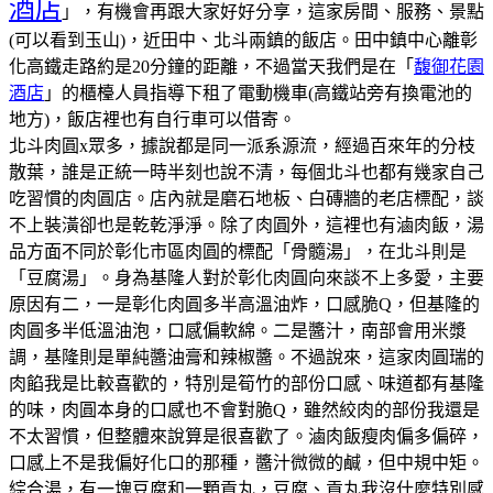
酒店
」，有機會再跟大家好好分享，這家房間、服務、景點
(可以看到玉山)，近田中、北斗兩鎮的飯店。田中鎮中心離彰
化高鐵走路約是20分鐘的距離，不過當天我們是在「
馥御花園
酒店
」的櫃檯人員指導下租了電動機車(高鐵站旁有換電池的
地方)，飯店裡也有自行車可以借寄。
北斗肉圓x眾多，據說都是同一派系源流，經過百來年的分枝
散葉，誰是正統一時半刻也說不清，每個北斗也都有幾家自己
吃習慣的肉圓店。
店內就是磨石地板、白磚牆的老店標配，談
不上裝潢卻也是乾乾淨淨。
除了肉圓外，這裡也有滷肉飯，湯
品方面不同於彰化市區肉圓的標配「骨髓湯」，在北斗則是
「豆腐湯」。
身為基隆人對於彰化肉圓向來談不上多愛，主要
原因有二，一是彰化肉圓多半高溫油炸，口感脆Q，但基隆的
肉圓多半低溫油泡，口感偏軟綿。二是醬汁，南部會用米漿
調，基隆則是單純醬油膏和辣椒醬。不過說來，這家肉圓瑞的
肉餡我是比較喜歡的，特別是筍竹的部份口感、味道都有基隆
的味，肉圓本身的口感也不會對脆Q，雖然絞肉的部份我還是
不太習慣，但整體來說算是很喜歡了。
滷肉飯瘦肉偏多偏碎，
口感上不是我偏好化口的那種，醬汁微微的鹹，但中規中矩。
綜合湯，有一塊豆腐和一顆貢丸，豆腐、貢丸我沒什麼特別感