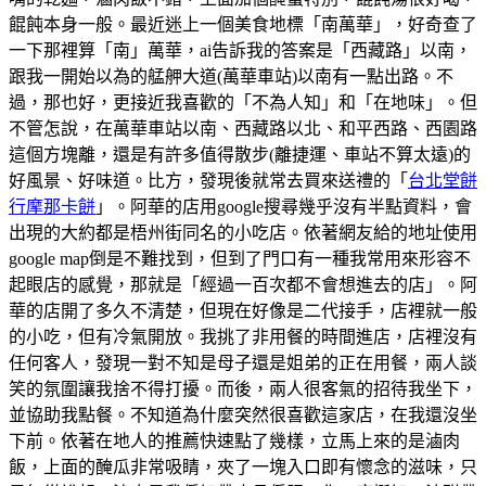
餛飩本身一般。最近迷上一個美食地標「南萬華」，好奇查了
一下那裡算「南」萬華，ai告訴我的答案是「西藏路」以南，
跟我一開始以為的艋舺大道(萬華車站)以南有一點出路。不
過，那也好，更接近我喜歡的「不為人知」和「在地味」。但
不管怎說，在萬華車站以南、西藏路以北、和平西路、西園路
這個方塊離，還是有許多值得散步(離捷運、車站不算太遠)的
好風景、好味道。比方，發現後就常去買來送禮的「
台北堂餅
行摩那卡餅
」。阿華的店用google搜尋幾乎沒有半點資料，會
出現的大約都是梧州街同名的小吃店。依著網友給的地址使用
google map倒是不難找到，但到了門口有一種我常用來形容不
起眼店的感覺，那就是「經過一百次都不會想進去的店」。阿
華的店開了多久不清楚，但現在好像是二代接手，店裡就一般
的小吃，但有冷氣開放。我挑了非用餐的時間進店，店裡沒有
任何客人，發現一對不知是母子還是姐弟的正在用餐，兩人談
笑的氛圍讓我捨不得打擾。而後，兩人很客氣的招待我坐下，
並協助我點餐。不知道為什麼突然很喜歡這家店，在我還沒坐
下前。依著在地人的推薦快速點了幾樣，立馬上來的是滷肉
飯，上面的醃瓜非常吸睛，夾了一塊入口即有懷念的滋味，只