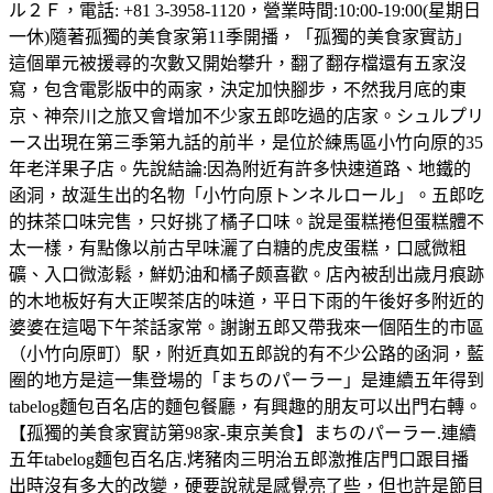
ル２Ｆ，電話: +81 3-3958-1120，營業時間:10:00-19:00(星期日
一休)隨著孤獨的美食家第11季開播，「孤獨的美食家實訪」
這個單元被援尋的次數又開始攀升，翻了翻存檔還有五家沒
寫，包含電影版中的兩家，決定加快腳步，不然我月底的東
京、神奈川之旅又會增加不少家五郎吃過的店家。シュルプリ
ース出現在第三季第九話的前半，是位於練馬區小竹向原的35
年老洋果子店。先說結論:因為附近有許多快速道路、地鐵的
函洞，故涎生出的名物「小竹向原トンネルロール」。五郎吃
的抹茶口味完售，只好挑了橘子口味。說是蛋糕捲但蛋糕體不
太一樣，有點像以前古早味灑了白糖的虎皮蛋糕，口感微粗
礦、入口微澎鬆，鮮奶油和橘子颇喜歡。店內被刮出歲月痕跡
的木地板好有大正喫茶店的味道，平日下雨的午後好多附近的
婆婆在這喝下午茶話家常。謝謝五郎又帶我來一個陌生的市區
（小竹向原町）駅，附近真如五郎說的有不少公路的函洞，藍
圈的地方是這一集登場的「まちのパーラー」是連續五年得到
tabelog麵包百名店的麵包餐廳，有興趣的朋友可以出門右轉。
【孤獨的美食家實訪第98家-東京美食】まちのパーラー.連續
五年tabelog麵包百名店.烤豬肉三明治五郎激推店門口跟目播
出時沒有多大的改變，硬要說就是感覺亮了些，但也許是節目