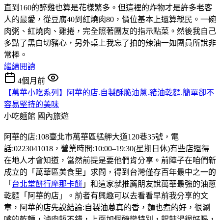
直到160的醉雞也算是花樣繁多。但這裡的炸物才是許多老客
人的最愛，從豆腐40到紅燒肉80，價位基本上還算親民。一碗
肉粥、紅燒肉、雞捲，完全照著團友的指示點菜。然後我自己
多點了黑白切豬心，另外桌上我忘了拍的辣油一如團員所說非
常棒。
繼續閱讀
4個月前
【萬華小吃系列】阿華的店.自製酥脆油蔥.豬油乾麵.簡單卻不
容易堅持的美味
小吃麵館
國內旅遊
阿華的店:108臺北市萬華區艋舺大道120巷35號，電
話:0223041018，營業時間:10:00–19:30(星期日休)有些店還得
在地人才會知道，當然前提是要他們肯分享。前陣子在咱們新
成立的「萬華區美食里」求問，得到台灣僅存百年最中之一的
「
台北堂餅行摩那卡餅
」和這家就推薦朋友說萬華最強的油蔥
乾麵「阿華的店」。前者有興趣可以去看看早前我分享的文
章，阿華的店先說結論:自製油蒽真的香，麵也煮的好，很涮
嘴的乾麵，滷肉飯不錯，上面加個醃蠻特別，餛飩湯很好喝，