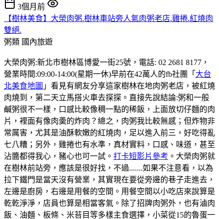
3個月前
【樹林美食】大榮肉粥.樹林車站旁人氣肉粥老店.雞捲.紅燒肉
雙絕.
粥類
國內旅遊
大榮肉粥:新北市樹林區博愛一街25號，電話: 02 2681 8177，
營業時間:09:00-14:00(星期一休)早前在42萬人的fb社團「
大台
北美食地圖
」看見有網友分享這家樹林在地肉粥老店，被紅燒
肉燒到，第二天立馬搭火車去探探。直接先說結論:粥和一般
鹹粥很不一樣，口感比較像稠一點的稀飯，上面放切仔麵的肉
片，裡面有像肉羮的炸肉？總之，肉粥我比較無感；但炸物非
常厲害，尤其是油酥軟嫩的紅燒肉，足以進入前三，好吃得亂
七八糟；另外，雞捲也有水準，真材實料，口感、味道，甚至
沾醬都得我心，豬心也可一試。
打卡短影片參考
。大榮肉粥就
在樹林前站旁，應該是很好找，不過.......如果不注意看，以為
拉下鐵門是當天沒有營業，其實現在要從旁邊的巷子走進去，
左邊是廚房，右邊是用餐的空間。用餐空間以小吃店來說算是
乾乾淨淨，店員也算是相當客氣。除了招牌肉粥外，也有滷肉
飯、油麵、板條、米苔目等多樣主食選擇，小菜從15的魯蛋一