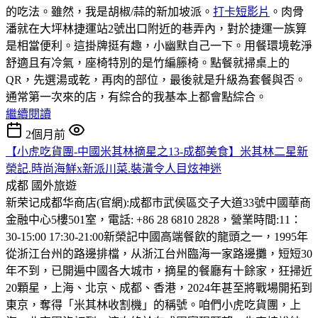
的吃法。雖然，我是胡椒/蒜的新加坡派。
打卡短影片
。肉骨
潘就在大坪林捷運站2號出口附近的巷弄內，對於捷運一族算
是相當便利。這掛牌挺有趣，小幽默自己一下。用餐環境乾淨
舒適且有冷氣，座椅特別的是竹編籐椅。點餐就掃桌上的
QR，先選湯或乾，再肉的部位，最後就是升級為套餐與否。
通常第一次來的店，有綜合的我基本上都會點綜合。
繼續閱讀
2個月前
【小虎吃貨團-中國米其林摘星之13-成都美食】米其林二星新
榮記.時尚海鮮x新派川菜.裝潢令人目炫神迷
成都
國外旅遊
新荣记成都华商店(官網):成都市武侯區交子大道33號中國華商
金融中心5樓501室，電話: +86 28 6810 2828，營業時間:11：
30-15:00 17:30-21:00
新榮記中國高端餐飲的龍頭之一，1995年
從浙江台州的路邊排檔，从浙江台州臨海一家路邊攤，短短30
年不到，已開遍中國各大城市，摘星的餐廳有十餘家，狂掃近
20顆星，上海、北京、成都、香港，2024年甚至將戰場開拓到
東京，奪得「米其林收割機」的稱號。咱們小虎吃貨團，上