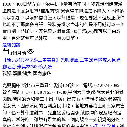
1300、400日幣左右，依牛排重量有所不同。我就想問健康漢
堡肉是什麼意思?非重組肉?如果覺得牛排還是不夠大，不夠多
可以追加。以前好像白飯可以無限續，現在要錢。但反正我們
也吃不了那麼多白飯。飲料旁邊水壺冰的茶是不用錢可以一免
費自倒，熱咖啡、茶包只要消費滿500日幣(人)都可以自由取
用，另外茶包可以外帶，一包50日幣。
繼續閱讀
1個月前
【新北米其林之9-三重美食】光興腿庫.三重28年排隊人氣豬
腳老店.米其林/500碗入選
豬腳/藥膳/鱔魚
國內旅遊
光興腿庫:新北市三重區仁愛街124號1F，電話: 02 2973 7085，
營業時間:11:30-13:30/16:30-19:30(星期六日休)要說大台北的滷
肉飯/豬腳的質和量三重出「城」出其右，猜想多數的老饕都
沒意見，固然這類的台灣庶民小吃，各地方要找上兩三家厲害
的，也不算什麼難事。先直接說結論:純就腿庫的皮及肥肉是
真的非常好吃，雖說有難免的鹹，滷肉飯也一如視覺的好吃。
至於白菜滷、味噌湯權當解油膩的中規中矩。
打卡短影片
。雖