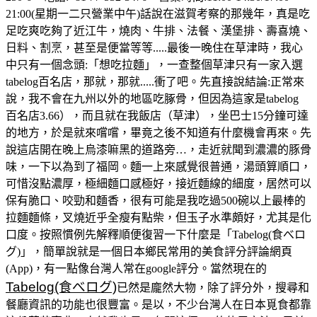
21:00(星期一二只營業中午)話說在滋賀考察的那幾年，真是吃
足吃爽吃夠了近江牛，燒肉、牛排、法餐、漢堡排、壽喜燒、
日料、割烹，甚至是便當等等.....最後一晚住在草津時，我心
中只有一個念頭:「想吃拉麵」，一查整個草津只有一家入選
tabelog百名店，那就，那就.....衝了吧。先直接說結論:正常來
說，我不會在九州以外的地區吃䐁骨，但因為這家是tabelog
百名店3.66），而且就在我飯店（草津），坐巴士15分鐘可達
的地方，於是就來嚐嚐，畢竟之後不知道有什麼機會再來。先
說這店開在晚上烏漆嘛黑的道路旁…，走近就聞到濃濃的豚骨
味，一下以為到了福岡。麵一上來感覺很普通，湯頭算順口，
可惜沒點濃厚，極細麵口感極好，接近麵線的細度，居然可以
保有脆口、咬勁和麵香，很有可能是我吃過500碗以上最棒的
拉麵麵條，叉燒近乎全瘦有點柴，但玉子水準頗好，尤其是化
口度。按照慣例先解釋順便復習一下什麼是「Tabelog(食べロ
グ)」，簡單說就是一個日本鄉民常用的美食評分評論網頁
(App)，有一點像台灣人常在google評分。當然現在的
Tabelog(食べログ)
已然是龐然大物，除了評分外，搜尋和
餐廳資訊的功能也很豐富。是以，不少台灣人在日本覓食都靠