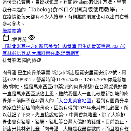
這份葵花寶典，自然我也是。有關這個app的使用方法，早前
Tabelog(食べログ)網頁版使用教學
我分享過的「
」，
在疫情後每天都有不少人搜尋，有興趣的朋友也可以出門右轉
參考參考。
繼續閱讀
2個月前
【新北米其林之8-新店美食】肉骨潘 巴生肉骨茶專賣.2025米
其林必比登.肉大塊料實在.乾湯兩相宜,
排骨酥湯
國內旅遊
肉骨潘 巴生肉骨茶專賣:新北市新店區寶安里寶安街22號，電
話:0229189812，營業時間:11:30–14:00、17:00–20:30你是新加
坡(胡椒)、還是馬來西亞(中藥)派的肉骨茶迷?在台灣感覺好像
一直是馬來西亞派佔上風，雖然我個人一直比較愛新加坡的肉
骨茶。前陣子在42萬人的「
大台北美食地圖
」看到有團員分享
這家位於新店的肉骨茶，因為有得到2025年米其林比必登，所
以就記了下來。先直接說結論:，中藥香氣略重，除了大塊排
骨也會有豬腳、豬腸、豬肚等台灣人偏好的豬雜。目前為止，
新店米其林必比登「肉骨潘」大概是我最喜歡的，而且還有乾