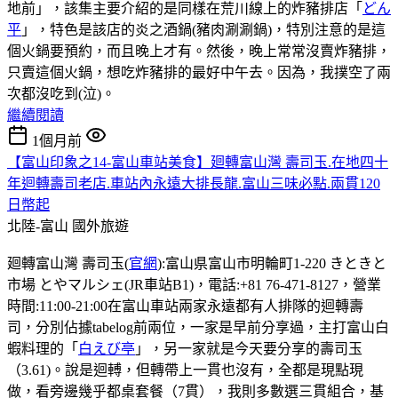
地前」，該集主要介紹的是同樣在荒川線上的炸豬排店「
どん
平
」，特色是該店的炎之酒鍋(豬肉涮涮鍋)，特別注意的是這
個火鍋要預約，而且晚上才有。然後，晚上常常沒賣炸豬排，
只賣這個火鍋，想吃炸豬排的最好中午去。因為，我撲空了兩
次都沒吃到(泣)。
繼續閱讀
1個月前
【富山印象之14-富山車站美食】廻轉富山灣 壽司玉.在地四十
年迴轉壽司老店.車站內永遠大排長龍.富山三味必點.兩貫120
日幣起
北陸-富山
國外旅遊
廻轉富山灣 壽司玉(
官網
):富山県富山市明輪町1-220 きときと
市場 とやマルシェ(JR車站B1)，電話:+81 76-471-8127，營業
時間:11:00-21:00在富山車站兩家永遠都有人排隊的迴轉壽
司，分別佔據tabelog前兩位，一家是早前分享過，主打富山白
蝦料理的「
白えび亭
」，另一家就是今天要分享的壽司玉
（3.61)。說是迴𨍭，但轉帶上一貫也沒有，全都是現點現
做，看旁邊幾乎都桌套餐（7貫），我則多數選三貫組合，基