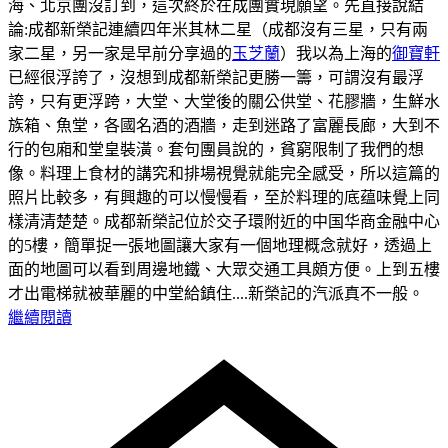
海、北京團沒訂到，這次終於在成團實現願望。先直接說結
論:成都新榮記連續四年米其林二星（成都沒有三星，只有兩
家二星，另一家是早前分享過的
玉芝蘭
）我以為上海的
御寶軒
已經很浮誇了，沒想到成都新榮記更勝一籌，可謂沒有最浮
誇，只有更浮跨，大堂、大堂後的關公供堂、花膠牆，生鮮水
族箱、魚堂，各國名酒的酒牆，走到迷路了富麗長廊，大到不
行的包廂和堂皇裝潢。套句團員說的，貧窮限制了我們的想
像。料理上食材的講究和排場視覺就能完全感受，所以這篇的
照片比較多，有興趣的可以慢慢看，至於料理的底蕴味覺上同
樣清清楚楚。
成都新榮記位於交子環附近的中国华商金融中心
的5樓，簡單捉一張地圖讓大家有一個地理概念就好，透過上
面的地圖可以看到周邊地鐵、大眾交通工具頗方便。
上到五樓
才出電梯就被華麗的中堂給鎮住....新榮記的汽派真不一般。
繼續閱讀