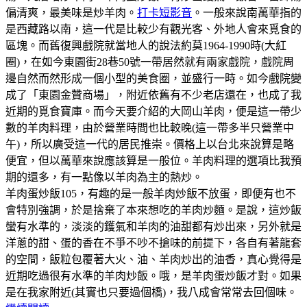
偏清爽，最美味是炒羊肉。
打卡短影音
。一般來說南萬華指的
是西藏路以南，這一代是比較少有觀光客、外地人會來覓食的
區塊。而舊復興戲院就當地人的說法約莫1964-1990時(大紅
圈)，在如今東園街28巷50號一帶居然就有兩家戲院，戲院周
邊自然而然形成一個小型的美食圈，並盛行一時。如今戲院變
成了「東園金贊商場」，附近依舊有不少老店還在，也成了我
近期的覓食寶庫。而今天要介紹的大岡山羊肉，便是這一帶少
數的羊肉料理，由於營業時間也比較晚(這一帶多半只營業中
午)，所以廣受這一代的居民推崇。價格上以台北來說算是略
便宜，但以萬華來說應該算是一般位。羊肉料理的選項比我預
期的還多，有一點像以羊肉為主的熱炒。
羊肉蛋炒飯105，有趣的是一般羊肉炒飯不放蛋，即便有也不
會特別強調，於是捨棄了本來想吃的羊肉炒麵。是說，這炒飯
蠻有水準的，淡淡的鑊氣和羊肉的油甜都有炒出來，另外就是
洋蔥的甜、蛋的香在不爭不吵不搶味的前提下，各自有著龍套
的空間，飯粒包覆著大火、油、羊肉炒出的油香，真心覺得是
近期吃過很有水準的羊肉炒飯。哦，是羊肉蛋炒飯才對。如果
是在我家附近(其實也只要過個橋)，我八成會常常去回個味。