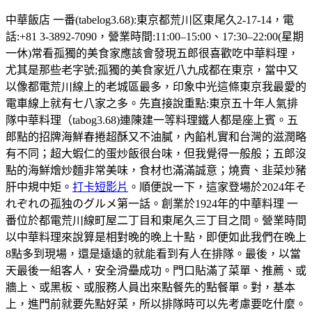
中華飯店 一番(tabelog3.68):東京都荒川区東尾久2-17-14，電
話:+81 3-3892-7090，營業時間:11:00–15:00、17:30–22:00(星期
一休)常看孤獨的美食家應該會發現五郎很喜歡吃中華料理，
尤其是那些老字號;孤獨的美食家近八九成都在東京，當中又
以像都電荒川線上的老城區最多，印象中光這條東京我最愛的
電車線上就有七八家之多。先直接說重點:東京五十年人氣排
隊中華料理（tabog3.68)連陳建一等料理鐵人都是座上賓。五
郎點的招牌海鮮春捲超酥又不油膩，內餡札實和台灣的滋潤略
有不同；超大蝦仁的蛋炒飯很台味，但我覺得一般般；五郎沒
點的海鮮燴炒麵非常美味，食材也滿滿誠意；燒賣、韭菜炒豬
肝中規中矩。
打卡短影片
。順便說一下，這家登場於2024年そ
れぞれの孤独のグルメ第一話。創業於1924年的中華料理 一
番位於都電荒川線町屋二丁目和東尾久三丁目之間。營業時間
以中華料理來說算是相對晚的晚上十點，即便如此我們在晚上
8點多到現場，還是遠遠的就能看到有人在排隊。最後，以當
天最後一組客人，安全滑壘成功。門口貼滿了菜單、推薦、或
牆上、或黑板、或服務人員出來點餐先的點餐單。對，基本
上，進門前就要先點好菜，所以排隊時可以先考慮要吃什麼。