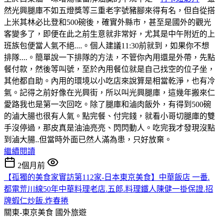
然光興腿庫不如五燈獎等三重老字號豬腳來得有名，但自從搭
上米其林必比登和500碗後，確實外縣市，甚至是國外的觀光
客變多了，即便在此之前生意就非常好，尤其是中午附近的上
班族包便當人氣不絕....。個人建議11:30前就到，如果你不想
排隊....。簡單說一下排隊的方法，不管你內用還是外帶，先點
餐付款，然後等叫號，至於內用餐位就是自己找空的位子坐，
其他都自助。內用的環境以小吃店來說算是相當乾淨，也有冷
氣。記得之前好像在光興街，所以叫光興腿庫，這幾年搬來仁
愛路我也是第一次回吃。除了腿庫和滷肉飯外，有得到500碗
的滷大腸也很有人氣。點完餐、付完錢，就看小哥切腿庫的雙
手沒停過，那皮真是油油亮亮、閃閃動人。吃完我才發現沒點
到滷大腸..但當時外面已然人滿為患，只好放棄。
繼續閱讀
2個月前
【孤獨的美食家實訪第112家-日本東京美食】中華飯店 一番.
都電荒川線50年中華料理老店.五郎.料理鐵人陳健一掛保證.招
牌蝦仁炒飯.炸春捲
關東-東京美食
國外旅遊