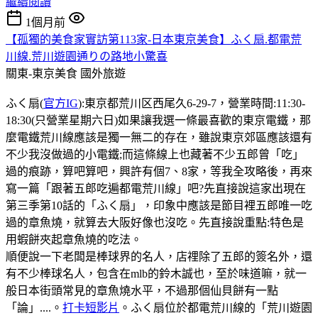
繼續閱讀
1個月前
【孤獨的美食家實訪第113家-日本東京美食】ふく扇.都電荒
川線.荒川遊園通りの路地小驚喜
關東-東京美食
國外旅遊
ふく扇(
官方IG
):東京都荒川区西尾久6-29-7，營業時間:11:30-
18:30(只營業星期六日)如果讓我選一條最喜歡的東京電鐵，那
麼電鐵荒川線應該是獨一無二的存在，雖說東京郊區應該還有
不少我沒做過的小電鐵;而這條線上也藏著不少五郎曾「吃」
過的痕跡，算吧算吧，興許有個7、8家，等我全攻略後，再來
寫一篇「跟著五郎吃遍都電荒川線」吧?先直接說這家出現在
第三季第10話的「ふく扇」，印象中應該是節目裡五郎唯一吃
過的章魚燒，就算去大阪好像也沒吃。先直接說重點:特色是
用蝦餅夾起章魚燒的吃法。
順便說一下老闆是棒球界的名人，店𥚃除了五郎的簽名外，還
有不少棒球名人，包含在mlb的鈴木誠也，至於味道嘛，就一
般日本街頭常見的章魚燒水平，不過那個仙貝餅有一點
「論」....。
打卡短影片
。ふく扇位於都電荒川線的「荒川遊園