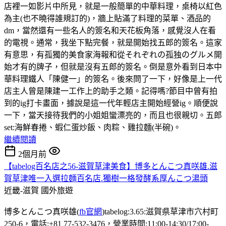
店裡一如影片中所見，就是一般簡單的中華料理，桌椅以紅色
為主(也不曉得誰規訂的)，牆上貼滿了料理的菜單、酒品的
dm，當然還有一些名人的簽名和天花板角落，感覺沒人在看
的電視。通常，我坐下點完餐，就是開始找五郎的簽名。這家
有意思，有孤獨的美食家海報和從それぞれの孤独のグルメ開
始才有的牌子，但就是沒有五郎的簽名。倒是意外看到日本中
華料理鐵人「陳健一」的簽名。後來問了一下，好像是上一代
店主人曾是陳建一工作上的助手之類。記得嗎?節目中曾有拍
到的ig打卡畫面，據說是這一代年輕店主開始經營ig。順便說
一下，當天接待我們的小姐姐蠻漂亮的，而且也很親切。五郎
set:海鮮春捲、蝦仁蛋炒飯、肉粽、雞拉麵(半碗)。
繼續閱讀
2個月前
【tabelog百名店之56-滋賀草津美食】博多とんこつ真咲雄.滋
賀草津唯一入選拉麵百名店.獨樹一格發酵系厚んこつ湯頭
近畿-滋賀
國外旅遊
博多とんこつ真咲雄(
fb官網
)tabelog:3.65:滋賀県草津市穴村町
250-6，電話:+81 77-532-3476，營業時間:11:00-14:30/17:00-