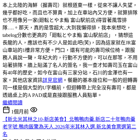
本上北陸的海鮮（握壽司）就根道東一樣，從來不讓人失望，
幾乎都好吃，而且也不算貴，加上在車站內又方便，就算排隊
也不用像另一家(廻転とやま鮨 富山駅前店)得冒著風雪排
隊….。那天，真的是雪超大..大到我懶得排，我本來想吃，
tabelog分數也更高的「廻転とやま鮨 富山駅前店」，猜想這
長龍的人，應該也有不少人是如此吧(笑)，因為這家就在JR富
山車站的1樓非常方便。門口，還有可能的壽司候位椅。跟服
務人員說一聲，年紀大的，行動不方便的，可以在那等，不用
站著排隊。牆上貼滿了名人的簽名，我一查才知壽司玉在富山
有40年的歷史，如今在富山有三家分站，石川的金澤也有一
家。其他店家資訊
詳見官網
。餐廳的基本座位和一般的迴轉壽
司一樣是個大型的U字櫃前，但迴轉帶上完全沒有壽司，都是
透過桌上的A PAD或是直接跟服務人員點單。
繼續閱讀
1個月前
【新北米其林之10-新店美食】北鴨鴨肉羹.新店二十年鴨肉羹
老字號.鴨肉飯驚為天人.2026年米其林入選.新北美食票選第二
名