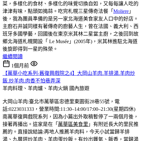
菜，多樣化的食材、多樣化的味覺切換自如，又每每讓人吃的
津津有味，點頭如搗蒜。吃完札幌三星傳奇法餐「
Moliere
」
後，我為團員準備的是另一家北海道美食家友人口中的好店。
主廚石井誠同樣有著傳奇的廚藝人生，曾在法國、義大利、西
班牙多國學藝，回國後在東京米其林二星當主廚，之後回到故
鄉北海道札幌開設「 Le Musée」(2005年)，米其林進駐北海道
後旋即得到一星的殊榮。
繼續閱讀
1個月前
【萬華小吃系列-舊復興戲院之4】大岡山羊肉.羊排湯.羊肉炒
飯.炒羊肉.肉香不怕巷弄深
羊肉料理、羊肉爐、羊肉火鍋
國內旅遊
大岡山羊肉:臺北市萬華區忠德里東園街28巷55號，電
話:0223031333，營業時間:11:30–14:00/17:00–21:30(星期四休)
南萬華復興戲院系列，因為小篇出外取稿暫停了一兩個月後，
接著再播出。這家是在「
萬華區美食里
」有附近長大的里民推
薦的。直接說結論:再地人推薦羊肉料，今天小試當歸羊排
湯、九層塔炒羊肉、羊肉蛋炒飯。有炒出鑊氣、飯香，當歸湯