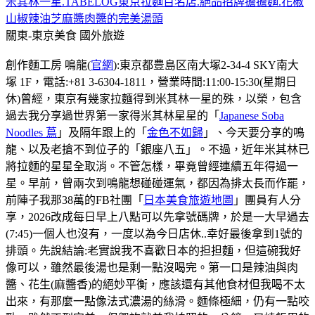
米其林一星.TABELOG東京拉麵百名店.絕品招牌擔擔麵.花椒
山椒辣油芝麻醬肉醬的完美湯頭
關東-東京美食
國外旅遊
創作麵工房 鳴龍(
官網
):東京都豊島区南大塚2-34-4 SKY南大
塚 1F，電話:+81 3-6304-1811，營業時間:11:00-15:30(星期日
休)曾經，東京有幾家拉麵得到米其林一星的殊，以榮，包含
過去我分享過世界第一家得米其林星星的「
Japanese Soba
Noodles 蔦
」及隔年跟上的「
金色不如歸
」、今天要分享的鳴
龍、以及老搶不到位子的「銀座八五」。不過，近年米其林已
將拉麵的星星全取消。不管怎樣，畢竟曾經連續五年得過一
星。早前，曾兩次到鳴龍想碰碰運氣，都因為排太長而作罷，
前陣子我那38萬的FB社團「
日本美食旅遊地圖
」團員有人分
享，2026改成每日早上八點可以先拿號碼牌，於是一大早過去
(7:45)一個人也沒有，一度以為今日店休..幸好最後拿到1號的
排頭。先說結論:老實說我不喜歡日本的担担麵，但這碗我好
像可以，雖然最後湯也是剩一點沒喝完。第一口是辣油與肉
醬、花生(麻醬香)的絕妙平衡，應該還有其他食材但我喝不太
出來，有那麼一點像法式濃湯的絲滑。麵條極細，仍有一點咬