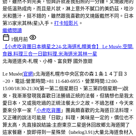
勁，雖然不到完美，但興許就差我拍照的一分鐘。叉燒飯用的
是低溫熟成肉，而且是片狀，淋上意外不膩口的美奶茲，哇沙
米和醬汁，挺不錯的，雖然跟我喜歡的叉燒飯截然不同。日本
第35家米其林(星)入手。
打卡短影片
。
繼續閱讀
1個月前
【小虎吃貨團日本摘星之24-北海道札幌美食】 Le Musée.空間.
食器.料理三合一日歐料理.米海道米其林一星
北海道道央-札幌、小樽、富良野
國外旅遊
Le Musée(
官網
):北海道札幌市中央区宮の森１条１４丁目３
−20，電話:營業時間:+81 11-640-6955，營業時間:12:00-
15:00/18:30-21:30(第一第二個星期日、第三第四個星期一)說
來，我漸漸發現我喜歡日法勝過正統的法餐，但猜想也是我太
愛日本，又或我吃過的正統法餐太少之故。不過怎樣，今天來
要來分享一家「
小虎吃貨團
」團員頗喜歡的北海道日法料理，
又正確的說法可能是「日歐」料理，美味是一定的，價位也不
算太高，先直接說結論:主廚東京二星退休回故鄉北海道開了
這家餐廳，旋即得到一星殊榮（tabelog3.91)大量北海道食材入