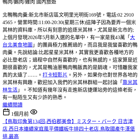
鴨肉/鵝肉/雞肉
國內旅遊
北鴨鴨肉羹:新北市新店區文明里光明街169號，電話:02 2910
4565，營業時間:11:00-20:30(星期三休)這陣子因為要弄一個米
其林的資料庫，所以有刻意的追逐米其林，尤其是新北市的;
上個月發現2026年5月新入選的名單中，有一家是我43萬「
大
台北美食地圖
」的團員極力推薦過的，而且我是我蠻喜歡的鴨
肉羹。先說結論:比起星星米其林，其實我更喜歡各種地方的
必比登老店；過程中自然有喜歡的，也有無感的。這家算是近
期很喜歡的，尤其是鴨油蔥鴨肉鴨飯真的是銷魂，可惜離我家
真的太遠了……。
打卡短影片
。另外，如果你也對世界各地的
米其林有興趣，歡迎加入我們的米其林群組一起討論「
靠米其
林生活
」。不知道有幾年沒有走進新店捷運站旁的這條老街，
有一點陌生又有少許的熟悉。
繼續閱讀
1個月前
【鳥取印象第134回-西伯郡美食】ミスター・バーク 日吉津
店.西日本連續家庭風平價鐵板牛排四十老店.鳥取國產牛漢堡
排.最高