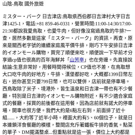
山陰-鳥取
國外旅遊
ミスター・バーク 日吉津店:鳥取県西伯郡日吉津村大字日吉
津1425-1，電話:+81 859-46-0331，營業時間:11:00-14:30/17:00-
21:30都說我愛鳥取，也愛牛肉，但好像沒寫過鳥取的牛排?一
查，居然多數是這家「ミスター・バーク」的資訊，再查，原
來是關西老字號的連續家庭風平價牛排，剛巧下午安排日吉津
的イオンモール購物，買完了順便來吃，順便說一下早前才分
享過cp值也很高的百年海鮮丼「
山芳亭
」也在旁邊。先直接說
結論:生意非常好，用餐時間得候位，CP值也不差，在鳥取想
大口吃牛肉的好地方，牛排、漢堡都好吃，大概都1399日幣左
右，迷你甚至只要799日幣，也可以雙併，店前就是停車場。
西鳥取除了米子、境港外，皆生溫泉和日吉津一帶也有不少餐
廳，特別是日吉津的イオンモール購物附近，有不少適合家庭
式的餐廳，採買的前後都在這用餐，因為店前就有諾大的停車
場，開車也很方便。我們大約是6點左右到，前面排了近十
組......，大約等了近半小時。裡面大約有5、60個位子，就是日
本連鎖洋食餐廳的模樣，整間店充斥著鐵板牛排的香氣。點菜
的單子、DM擺滿整桌...但重點就是這一張，價位上大約都是