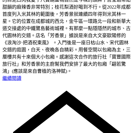
甜韻的麻辣香非常特別；桂花梨酒好喝到不行。從2022年成都
首度列入米其林的範圍後，芳香景就連續四年得到米其林一
星。它的位置在成都城的西北，金牛區一環路北一段和新華大
道交接處的中鐵鷺島藝術城裡。有那麼一點隱隱然的城市、古
代園林的交錯。店名「芳香景」據說是來自大文豪歐陽修的
《浪淘沙·把酒祝東風》 。入門後是一座日枯山水、宋代園林
交錯的庭園，白天、夜晚各自精彩。用餐空間以包廂為主，三
層樓共有十來個大小包廂。感謝這次合作的旅行社「寶豐國際
旅行社」和芳香景的主廚幫我們安排了最大的包廂「翩若驚
鴻」(應該是來自曹植的洛神賦)。
繼續閱讀