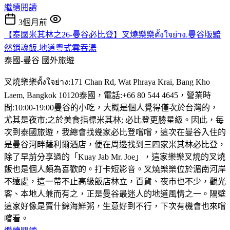
繼續閱讀
3個月前
【泰國米其林之26-曼谷必比登】叉燒樂樂ตั้งใจย่าง.曼谷版黯
然銷魂飯.地道粵式雲吞湯
泰國-曼谷
國外旅遊
叉燒樂樂ตั้งใจย่าง:171 Chan Rd, Wat Phraya Krai, Bang Kho
Laem, Bangkok 10120泰國，電話:+66 80 544 4645，營業時
間:10:00-19:00曼谷的小吃，大概是個人覺得僅次於台灣的，
尤其是夜市;之於美食指標米其林; 必比登更勝星級。因此，每
次到泰國旅遊，我總會找幾家必比登嚐嚐，這次在曼谷入住的
是曼谷河畔薩利爾酒店，便在周邊找到三四家米其林必比登，
除了早前分享過的「Kuay Jab Mr. Joe」，這家樂樂叉燒的叉燒
飯也是個人頗為喜歡的。打卡短影音。叉燒樂樂位於湄南河岸
不遠處，這一帶不止高級飯店林立，百貨、夜市也不少，觀光
客、本地人兼而有之，正是曼谷最迷人的地道風情之一。隔壁
這家好像是賣什錦海鮮粥，生意好到不行，下次有機會也來嚐
嚐看。