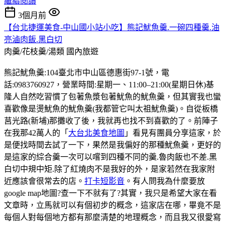
繼續閱讀
3個月前
【台北捷運美食-中山國小站小吃】熊記魷魚羹.一碗四種羹.油
亮滷肉飯.黑白切
肉羹/花枝羹/湯類
國內旅遊
熊記魷魚羹:104臺北市中山區德惠街97-1號，電
話:0983760927，營業時間:星期一、11:00–21:00(星期日休)基
隆人自然吃習慣了包著魚漿包著魷魚的魷魚羹，但其實我也蠻
喜歡像是燙魷魚的魷魚羹(我都管它叫太祖魷魚羹)。自從板橋
莒光路(新埔)那攤收了後，我就再也找不到喜歡的了。前陣子
在我那42萬人的「
大台北美食地圖
」看見有團員分享這家，於
是便找時間去試了一下，果然是我偏好的那種魷魚羹，更好的
是這家的綜合羹一次可以嚐到四種不同的羹.魯肉飯也不差.黑
白切中規中矩.除了紅燒肉不是我好的外，是家若然在我家附
近應該會很常去的店。
打卡短影音
。有人問我為什麼要放
google map地圖?查一下不就有了?其實，我只是希望大家在看
文章時，立馬就可以有個初步的概念，這家店在哪，畢竟不是
每個人對每個地方都有那麼清楚的地理概念，而且我又很愛寫