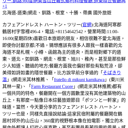
リー.釧路360度絕美雪山丘義式鄉村料理餐廳.道東隱世餐廳再
+1
北海道-道東(網走、釧路、根室、十勝、帶廣
國外旅遊
カフェアンドレスト ハートン・ツリー(
官網
):北海道阿寒郡
鶴居村字雪裡496-4，電話:+81154642542，營業時間:11:00-
16:00(星期四休)喜歡日本旅遊的朋友，相信很難不愛北海道，
即使你討厭京都;不過，猜想應該有很多人跟我一樣喜歡的北
海道不是札幌、小樽、函館為主的道央，而是相對鄉下的道
東、道北，如釧路、網走、根室、旭川、稚內，甚至是那些鮮
少人知道、聽過的地方;餐廳方面我也偏好那些有點荒涼，卻
美得如詩如畫的隱世餐廳，比方說早前分享過的「
そばきり
温
」(網走米其林推薦、「
fratello di mikuni kamikawa
」(東川米
其林一星)、「
Farm Restaurant Cuore
」(網走米其林推薦)都有
一個共同的特色，餐廳開在一個方圓數里沒有其他建築物的山
丘上，有那麼一點像日本綜藝旅遊節目「ポツンと一軒家」的
味道。當然，今天要分享的カフェアンドレスト ハートン・
ツリー也是，同樣先直接說結論:這家民宿附屬的餐廳開在鶴
居村郊外的山丘山，360度的視野根本像在拍電影，獨立的木
屋內外都讓人打從心底喜歡，甚至有團員看著四周的風景，感