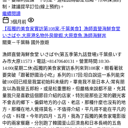
制，建議提早訂位(線上預約)。
繼續閱讀
3個月前
【孤獨的美食家實訪第108家-千葉美食】漁師直營海鮮食堂
いさばや.大原港名物外房龍蝦.大原章魚.漁師海鮮丼
關東－千葉縣
國外旅遊
漁師直營海鮮食堂 いさばや(第五季第九話登場):千葉県いす
み市大原11573，電話:+81470640131，營業時間:10:30-
14:00(星期二休)孤獨的美食家實訪系列來到108家，眼看著就
要突破「跟著舒國治小吃」系列的117回:坦白說這一系列能突
破100回已經是我當初始料未級的，畢竟我不是日本人:常有朋
友以為我是五郎粉，或是松重豐粉，但嚴格來說都不是，充其
量我只是喜歡這個節目介紹的店家，特別是那些正常的觀光客
不會去的鄉下、偏僻地方的小店、老店，那種什麼也沒有的地
方，那種在地人覺得莫名，不值得介紹，平凡得不能在平凡的
小店、料理。今年的四月、五月，我為了孤獨的美食家電影版
中的兩家餐廳，分別跑了韓國釜山巨濟島和日本長崎的五島