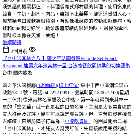
嘆這趟的機票都值了。料理偏義式鄉村風的料理，使用道東的
蔬食、牛奶、起司、肉品，雖談不上華麗，卻道道暖甜入心，
餐前麵包口感軟綿很特別，有點像批薩皮的咬勁和麵糰甜，蜜
蜂和bule 起司好吃，蔬菜燉道東豬肉很是夠味， 最後的雪地
咖啡根本像在天堂，美絕！
繼續閱讀
2個月前
【台中米其林之八-】鹽之華法國餐廳Fleur de Sel French
Restaurant.連續六年米其林一星.台法義餐飲間精準的切換藝術
台中
國內旅遊
鹽之華法國餐廳(
fb粉絲團
)(
線上訂位
):臺中市西屯區潮洋里市
政路581-1號，電話:04 2252 0991，營業時間:18:00-22:00(星期
一二休)打從米其林名單擴及台中後，第一年就得到米其林一
星的「鹽之華」就一直是我的口袋名單，主因是太多美食區的
友人推薦及好評，幾乎可以說是零負評，但一直苦於沒有機會
去嚐嚐，直到前陣子打算為「
小虎吃貨團
」的團員開第二場
「台中米其林」，才託友人幫我訂位，先直接說用完餐的結