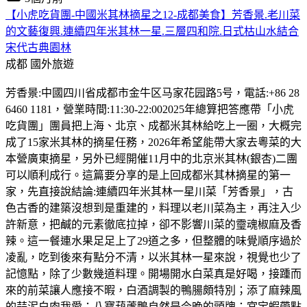
【小虎吃貨團-中國米其林摘星之12-成都美食】芳香景.老川菜
的文藝復興.連續四年米其林一星.三層四和院.日式枯山水結合
宋代古典園林
成都
國外旅遊
芳香景:中國四川省成都市金牛区马家花园路5号，電話:+86 28
6460 1181，營業時間:11:30-22:002025年總算把答應帶「小虎
吃貨團」團員把上海、北京、成都米其林給吃上一圈，大概完
成了15家米其林的摘星任務，2026年希望能帶大家去粵菜的大
本營廣東摘星，另外已經開催11月中的北京米其林(銀杏)二團
可以順利成行。這篇要分享的是上回成都米其林摘星的第一
家，先直接說結論:連續四年米其林一星川菜「芳香景」，古
色古香的建築沒想到是重建的，料理以老川菜為主，再注入少
許新意，把鹹的元素徹底拉掉，卻不影響川菜的𩆜魂椒麻及香
辣。這一餐連水果足足上了29道之多，但整體的味覺順序過於
凌亂，吃到後來有點分不清，以米其林一星來說，視覺也少了
記憶點，除了少數幾道料理。開場開水白菜真是好喝，接踵而
來的前菜讓人應接不暇，白酒調製的鴨腸頗特別；添了麻辣風
的蒜泥白肉我愛；八寶葫蘆鴨自然是今晚的頭牌；宮宝蝦帶點