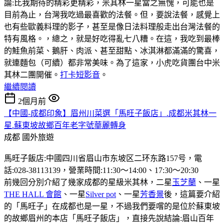
論:比我期待的精彩更精彩，米其林一星當之無愧，可能也是
目前為止，台灣我吃過最喜歡的法餐。但，要說法餐，感覺上
也有些歐義料理的影子，甚至是像日法料理般走出台灣法餐的
特有風格。，總之，就是好吃得亂七八糟。在這，我吃到最棒
的鮭魚前菜、鵝肝、肉派、甚至甜點、冰淇淋都滿滿的驚喜，
就連麵包（可續）都非常美味。為了這家，小虎吃貨團台中米
其林二團開催。
打卡短影音
。
繼續閱讀
2個月前
【中國-成都印象】眉州川菜選「馬旺子飯店」.成都米其林一
星.蘇東坡故鄉百年老字號華麗轉身
成都
國外旅遊
馬旺子飯店:中國四川省眉山市东坡区二环东路157号，電
話:028-38113139，營業時間:11:30〜14:00、17:30〜20:30
前幾回分別介紹了幾家成都的星級米其林，二星
玉芝蘭
、一星
THE HALL 會館
、一星
Silver pot
、一星
芳香景
後，這篇要介紹
的「馬旺子」在成都也是一星，不過我們要嚐的是位於蘇東坡
的故鄉眉州的本店「馬旺子飯店」，直接先說結論:眉山百年