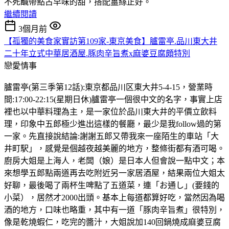
不死鹹帶點古早味的甜，搭配薑絲正好。
繼續閱讀
3個月前
【孤獨的美食家實訪第109家-東京美食】臚雷亭.品川東大井
二十年立式中華居酒屋.豚肉辛旨煮x麻婆豆腐頗特別
戀愛情事
臚雷亭(第三季第12話):東京都品川区東大井5-4-15，營業時
間:17:00-22:15(星期日休)臚雷亭一個很中文的名字，事實上店
裡也以中華料理為主，是一家位於品川東大井的平價立飲料
理，印象中五郎極少進出這樣的餐廳，最少是我follow過的第
一家。先直接說結論:謝謝五郎又帶我來一座陌生的車站「大
井町駅」，感覺是個越夜越美麗的地方，整條街都有酒可喝。
廚房大姐是上海人，老闆（娘）是日本人但會說一點中文；本
來想學五郎點兩道再去吃附近另一家居酒屋，結果兩位大姐太
好聊，最後喝了兩杯生啤點了五道菜，連「お通し」(要錢的
小菜），居然才2000出頭。基本上每道都算好吃，當然因為喝
酒的地方，口味也略重，其中有一道「豚肉辛旨煮」很特別，
像是乾燒蝦仁，吃完的醬汁，大姐說加140回鍋燒成麻婆豆腐