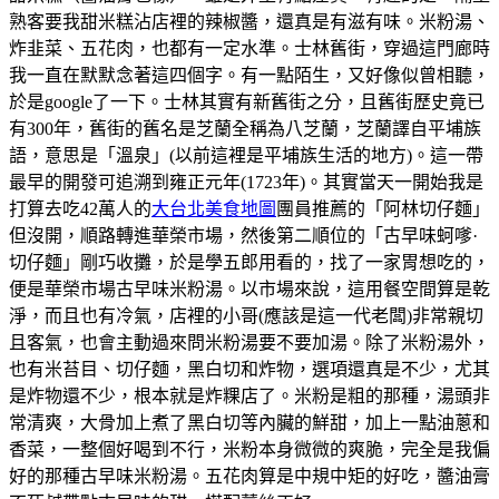
熟客要我甜米糕沾店裡的辣椒醬，還真是有滋有味。米粉湯、
炸韭菜、五花肉，也都有一定水準。士林舊街，穿過這門廊時
我一直在默默念著這四個字。有一點陌生，又好像似曾相聽，
於是google了一下。士林其實有新舊街之分，且舊街歷史竟已
有300年，舊街的舊名是芝蘭全稱為八芝蘭，芝蘭譯自平埔族
語，意思是「溫泉」(以前這裡是平埔族生活的地方)。這一帶
最早的開發可追溯到雍正元年(1723年)。其實當天一開始我是
打算去吃42萬人的
大台北美食地圖
團員推薦的「阿林切仔麵」
但沒開，順路轉進華榮市場，然後第二順位的「古早味蚵嗲·
切仔麵」剛巧收攤，於是學五郎用看的，找了一家胃想吃的，
便是華榮市場古早味米粉湯。以市場來說，這用餐空間算是乾
淨，而且也有冷氣，店裡的小哥(應該是這一代老闆)非常親切
且客氣，也會主動過來問米粉湯要不要加湯。除了米粉湯外，
也有米苔目、切仔麵，黑白切和炸物，選項還真是不少，尤其
是炸物還不少，根本就是炸粿店了。米粉是粗的那種，湯頭非
常清爽，大骨加上煮了黑白切等內臟的鮮甜，加上一點油蔥和
香菜，一整個好喝到不行，米粉本身微微的爽脆，完全是我偏
好的那種古早味米粉湯。五花肉算是中規中矩的好吃，醬油膏