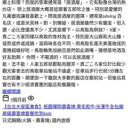
鄉土料理？而我的答案通常是「居酒屋」，它有點像台灣的熱
炒店。 戀上居酒屋大概是從跟著五郎吃之後，特別是愛媛的
丸萬徹底讓我喜歡上。問我居酒屋的選擇，通常是tabelog 百
名店，或是米其林。對，別懐疑，居酒屋雖然少有鍍金，但入
選、必比登還真不少，尤其是鄉下，以鳥取為例就7、8家。
真ごころ家同樣以鳥取的食材為主，特別是大山豚和大山雞，
或煎或炸或成鍋，滋與味各自不同，用鳥取名蛋天美蛋做成的
蛋捲超級好吃，鳥取鲔魚加納豆居然如此涮嘴，猜想是地酒及
好友助興。 你問，不喝酒的，可以去居酒屋？
能，怎不能，人家五郎就都點烏龍茶。真ごころ家位於比較少
觀光客會去的鳥取車站後站不遠處，從車站步行也就5分鐘左
右的距離，順便說一下雖說大多數的飯店在都前站，但後站其
實也有不少經濟實惠的飯店和餐廳哦。
繼續閱讀
3個月前
【台北大安區美食】祇園禪院壽喜燒.黑毛和牛/米澤牛全包廂
高級壽喜燒套餐吃到high
日式鍋類(火鍋、壽喜燒)
國內旅遊