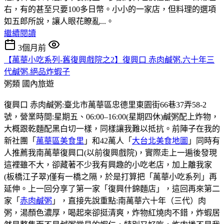
右，有的甚至只要100多日幣。小小的一家店，但料理的選項
如五郎所說，讓人眼花瞭亂...。
繼續閱讀
3個月前
【萬華小吃系列-舊復興戲院之2】復興口 赤肉鹹粥.六十年三
代鹹粥.絕品炸蝦子
粥類
國內旅遊
復興口 赤肉鹹粥:臺北市萬華區忠德里東園街66巷37弄58-2
號，營業時間:星期五、06:00–16:00(星期四休)鹹粥配上炸物，
大概跟乾麵配黑白切一樣，同樣讓我難以抵抗。前陣子在我的
新社團「
萬華區美食里
」和42萬人「
大台北美食地圖
」同時有
人推薦我南萬華復興口(以前復興戲院)，實際走上一遍後發現
這裡雖不大，卻藏著不少我有興趣的小吃老店，加上離我家
(板橋江子翠)僅有一橋之隔，於是打算把「萬華小吃系列」再
延伸。上一回分享了第一家「復興什錦麵店」，這回再來第二
家「
赤肉鹹粥
」，直接先說重點:南萬華六十年（三代）肉
粥，湯顏色濃厚，喝起來卻挺清爽，炸物紅燒肉不錯，炸蝦居