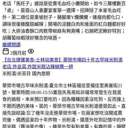
老店「馬旺子」據說是從賣毛血旺小攤開始，如今三層樓數百
「桌」，是眉山人喜慶宴客第一選擇。招牌除了本家毛血旺
外，第二順位是東坡肘子，豬腳庫Y爛爛爛，連瘦肉都化口，
調味很復雜酸甜鹹辣；開場的涼麵白肉和後面的紅白麵都好好
吃；大排油香酥口肉軟帶椒麻有夠涮嘴；石鍋耙泥鰍好特別；
胡蘿蔔絲蝦球好懐念的味道。
繼續閱讀
2個月前
【台北捷運美食-士林站美食】華榮市場四十年古早味米粉湯
老店.炸韭菜.炸甜米糕沾辣椒醬一絕
米粉湯/米苔目
國內旅遊
華榮市場古早味米粉湯:臺北市士林區福佳里福佳里美崙街21
號，營業時間:08:00-15:55塞翁失馬焉知非福常常發生在我覓
食的過程，本來預訂要吃的，因為種種因素沒吃到，反而撞上
不期而遇的美味。是的，華榮市場古早味米粉湯便是如此。直
接先說結論:忘了幾年沒走進華榮市場，在兩家想吃沒開或賣
完後，偶遇這家四十年炸物、米粉湯，還意外吃到記憶中的炸
甜米糕（醬油膏也像），雖是外型有點差異。有趣的是，隔壁