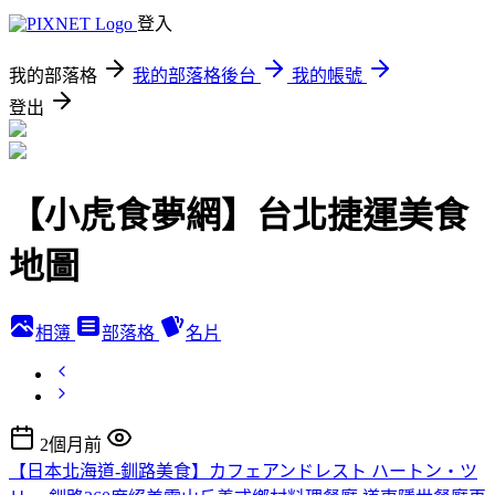
登入
我的部落格
我的部落格後台
我的帳號
登出
【小虎食夢網】台北捷運美食
地圖
相簿
部落格
名片
2個月前
【日本北海道-釧路美食】カフェアンドレスト ハートン・ツ