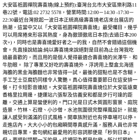
大安區祇園禪院壽喜燒(線上預約):臺灣台北市大安區樂利路11
巷22號，電話:02 2732 5578，營業時間:12:00－14:30 -17:30－
22:30最近台灣掀起一波日本正統高級壽喜燒老店來台展店的
熱潮，這當中又以「大安區祇園禪院壽喜燒」最受囑目，幾乎
可以用席捲來形容其熱度，身為徹頭徹底日本控(去過日本200
次+)，同時也是壽喜燒愛好者之一的我，自然不會錯過這個機
會。先直接說結論:純以壽喜燒來說絕對是目前為止台灣我吃
過最喜歡的，而且用的是個人覺得最適合壽喜燒的米澤牛．和
牛肋眼。 除了專業又好吃的壽喜燒外，浮誇用上整盒北海道
海膽的黑金海膽麵也非常值得一試，最後的甜點也是不含糊，
手工芝士豆腐奶同樣令人驚艷。真心值得重要節日在這安排一
餐。打卡短影音連結。大安區祇園禪院壽喜燒位於大安區遠東
香格里拉周邊，捷運站六張犁及信義安和都是步行可達的距
離，交通上算是蠻便利的。門口光是日式木質圓形窗景、庭院
造景，竹林、石燈、小沙僧，水池氛圍很完整禪風設計，就能
讓人感受到滿滿的日式風格。開車族附近也有停車場可以停。
走進店內，大大小小的包廂瞬間尊貴感升滿，服務人員也非常
親切且專業，套句網紅最愛用的形容詞那便是「秒到日本」。
但，要順利提醒一下的是，這裡因為都是包廂，所以採預約