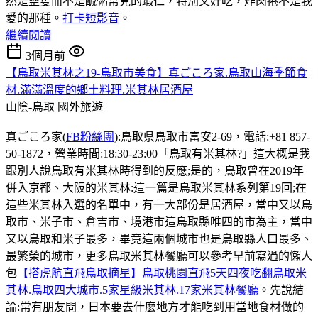
然是整隻而不是鹹粥常見的蝦仁，特別又好吃，炸肉捲不是我
愛的那種。
打卡短影音
。
繼續閱讀
3個月前
【鳥取米其林之19-鳥取市美食】真ごころ家.鳥取山海季節食
材.滿滿溫度的鄉土料理.米其林居酒屋
山陰-鳥取
國外旅遊
真ごころ家(
FB粉絲團
):鳥取県鳥取市富安2-69，電話:+81 857-
50-1872，營業時間:18:30-23:00「鳥取有米其林?」這大概是我
跟別人說鳥取有米其林時得到的反應;是的，鳥取曾在2019年
併入京都、大阪的米其林:這一篇是鳥取米其林系列第19回;在
這些米其林入選的名單中，有一大部份是居酒屋，當中又以鳥
取市、米子市、倉吉市、境港市這鳥取縣唯四的市為主，當中
又以鳥取和米子最多，畢竟這兩個城市也是鳥取縣人口最多、
最繁榮的城市，更多鳥取米其林餐廳可以參考早前寫過的懶人
包
【搭虎航直飛鳥取摘星】鳥取桃園直飛5天四夜吃翻鳥取米
其林.鳥取四大城市.5家星級米其林.17家米其林餐廳
。先說結
論:常有朋友問，日本要去什麼地方才能吃到用當地食材做的