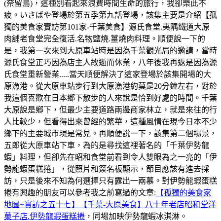
(奈留島)，這種別看起來浪費時間生命的旅行，我卻樂此不
疲。いさばや登場於第五季第九話登場，該集主要是介紹【孤
獨的美食家實訪第101家-千葉美食】源氏食堂.夷隅鐵道大原
肉舖老食堂完全復活.名物鹽燒.薑燒肉料理。順便說一下的
是，我第一次來到大原車站時是因為千葉觀光局的邀請，當時
源氏食堂正巧因為店主人故逝而休業，八年後我再返是因為源
氏食堂重新營業.....當天順便解決了這家登場於該集開場的大
原漁港。從大原車站步行到大原漁港約莫是20分鐘左右，對於
我這個喜歡在日本鄉下散步的人來說是恰到好處的時間。千葉
大原說是鄉下，但最少主要道路兩邊商家林立，就是來往的行
人比較少，但看得出來曾經的繁華，這種風情在現今日本不少
鄉下的主要城市現是常見。再順便說一下，該集第二個場景，
五郎從大原車站下車，為的是尋找這裡著名的「千葉伊勢龍
蝦」料理，但卻先在昭和食堂前看到令人雙眼為之一亮的「伊
勢龍蝦蛋糕捲」，從照片和簽名板顯示，節目應該有進去採
訪，只是後來不知為何選擇只有露出一兩慕。對伊勢龍蝦蛋糕
捲有興趣的朋友可以參考我之前寫過的文章:
【孤獨的美食家
地圖+實訪之五十七】【千葉-大原美食】八十年老店昭和堂洋
菓子店.伊勢龍蝦蛋糕捲
，同場加映伊勢龍蝦冰淇淋。