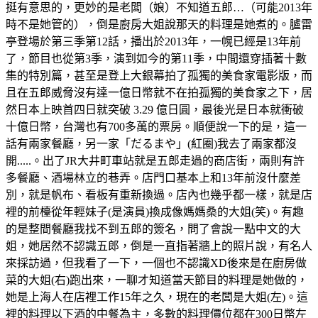
挺有意思的，更妙的是老闆（娘）不知道五郎…（可能2013年
時不是她管的），倒是廚房大姐說那天的料理是她煮的。臚雷
亭登場於第三季第12話，播出於2013年，一幌已經是13年前
了，節目也從第3季，演到如今的第11季，中間還穿插著十數
集的特別篇，甚至是登上大銀幕拍了孤獨的美食家電影版，而
且在五郎威脅沒有達一億日幣就不在拍孤獨的美食家之下，居
然日本上映首四日就突破 3.29 億日圓，最後光是日本就衝破
十億日幣，台灣也有700多萬的票房。順便說一下的是，這一
話有兩家餐廳，另一家「だるまや」(紅圈)我去了兩家都沒
開.....。出了JR大井町車站就是五郎走過的商店街，兩則有許
多餐廳、酒場林立的巷弄。店門口基本上和13年前沒什麼差
別，就是帆布、看板有重新換過。店內也幾乎都一樣，就是店
裡的前檯從年輕妹子(是演員)換成像媽媽桑的大姐(笑)。有趣
的是整間餐廳我找不到五郎的簽名，問了會說一點中文的大
姐，她居然不認識五郎，倒是一直指著牆上的照片說，有名人
來採訪過，但我看了一下，一個也不認識XD後來是在廚房做
菜的大姐(右)跑出來，一聊才知道當天節目的料理是她做的，
她是上海人在店裡工作15年之久，現在的老闆是大姐(左)。這
裡的料理以下酒的中餐為主，多數的料理價位都在300日幣左