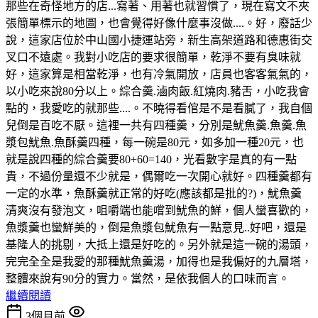
那些在奇怪地方的店...寫著、用著也就習慣了，現在寫文不夾
張簡單標示的地圖，也會覺得好像什麼事沒做....。好，廢話少
說，這家店位於中山國小捷運站旁，新生高架道路和德惠街交
叉口不遠處。我對小吃店的要求很簡單，乾淨不要有臭味就
好，這家算是相當乾淨，也有冷氣開放，店員也客客氣氣的，
以小吃來說80分以上。綜合羹.滷肉飯.紅燒肉.豬舌，小吃我會
點的，我愛吃的就那些....。不曉得看倌是不是看膩了，我自個
兒倒是百吃不厭。這裡一共有四種羹，分別是魷魚羹.魚羹.魚
漿包魷魚.魚酥羹四種，每一碗是80元，如多加一種20元，也
就是說四種的綜合羹要80+60=140，光看數字是真的有一點
貴，不過份量還不少就是，偶爾吃一次開心就好。四種羹都有
一定的水準，魚酥羹就正常的好吃(應該都是批的?)，魷魚羹
清爽沒有發泡文，咀嚼端也能嚐到魷魚的鮮，個人蠻喜歡的，
魚漿羹也蠻鮮美的，倒是魚漿包魷魚有一點意見..好吧，還是
基隆人的挑剔，大抵上還是好吃的。另外就是這一碗的湯頭，
完完全全是我愛的那種魷魚羹湯，加得也是我偏好的九層塔，
整體來說有90分的實力。當然，是依我個人的口味而言。
繼續閱讀
3個月前