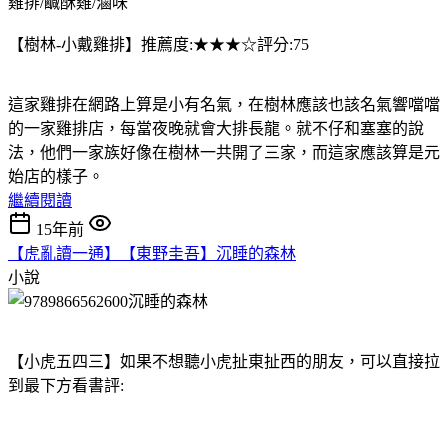
雞排/鹹酥雞/滷味
【樹林-小戴雞排】推薦度:★★★☆評分:75
這家雞排在網路上算是小有名氣，在樹林應該也該名氣響噹噹
的一家雞排店，每當夜晚就會大排長龍。就不仔和塞塞的說
法，他們一家族好像在樹林一共開了三家，而這家應該算是元
始店的樣子。
繼續閱讀
15年前
【虎亂讀一通】【東野圭吾】沉睡的森林
小說
【小虎五四三】如果不想聽小虎扯東扯西的朋友，可以直接拉
到最下方看書評: