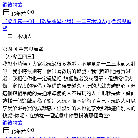
繼續閱讀
15年前
【虎亂寫一通】【改編靈異小說】一二三木頭人(4)金幣與願
望
一二三木頭人
第四回 金幣與願望
【小虎五四三】
我想小時候，大家都玩過很多遊戲，不單單是一二三木頭人對
吧，我小時候還有一個很喜歡玩的遊戲，我們都叫他尋寶遊
戲，我相信你也一定玩過吧?這個遊戲說來簡單，但通常得先
做一定程度的準備，準備的時間越久，玩的人就會越開心。但
這個遊戲吊詭的是通常準備的人不是玩的人，也就是說，設計
這樣一個遊戲是為了給別人玩，而不是為了自己。玩的人可以
享受解謎尋寶的成就感，但設計的人也能享受那種擺佈別人的
快感?你呢，在這樣一個遊戲中你愛扮演那個角色?
繼續閱讀
15年前