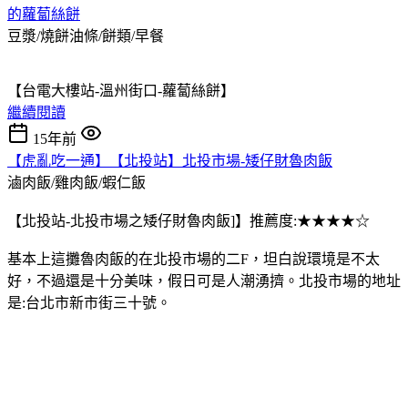
的蘿蔔絲餅
豆漿/燒餅油條/餅類/早餐
【台電大樓站-溫州街口-蘿蔔絲餅】
繼續閱讀
15年前
【虎亂吃一通】【北投站】北投市場-矮仔財魯肉飯
滷肉飯/雞肉飯/蝦仁飯
【北投站-北投市場之矮仔財魯肉飯]】推薦度:★★★★☆
基本上這攤魯肉飯的在北投市場的二F，坦白說環境是不太
好，不過還是十分美味，假日可是人潮湧擠。北投市場的地址
是:台北市新市街三十號。