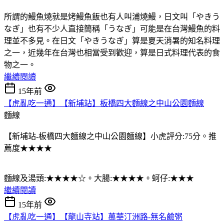
所謂的鰻魚燒就是烤鰻魚飯也有人叫浦燒鰻，日文叫「やきう
なぎ」也有不少人直接簡稱「うなぎ」可能是在台灣鰻魚的料
理並不多見。在日文「やきうなぎ」算是夏天消暑的知名料理
之一，近幾年在台灣也相當受到歡迎，算是日式料理代表的食
物之一。
繼續閱讀
15年前
【虎亂吃一通】【新埔站】板橋四大麵線之中山公園麵線
麵線
【新埔站-板橋四大麵線之中山公園麵線】小虎評分:75分。推
薦度★★★★
麵線及湯頭:★★★★☆。大腸:★★★★。蚵仔:★★★
繼續閱讀
15年前
【虎亂吃一通】【龍山寺站】萬華汀洲路-無名鹼粥