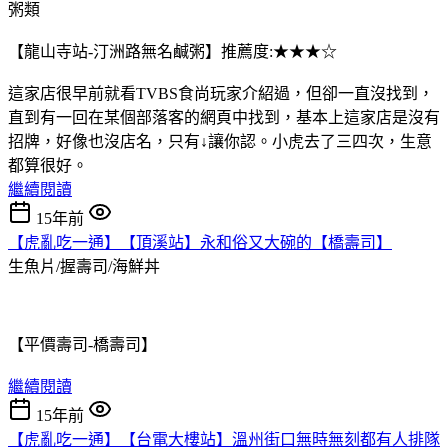
粥類
【龍山寺站-汀洲路無名鹹粥】推薦度:★★★☆
這家店很早前就看TVBS食尚玩家介紹過，但卻一直沒找到，
直到有一回在某個部落客的網頁中找到，基本上這家店是沒有
招牌，好像也沒店名，只有↓讓你認。小虎去了三四次，生意
都算很好。
繼續閱讀
15年前
【虎亂吃一通】【頂溪站】永和俗又大碗的【橋壽司】
生魚片/握壽司/海鮮丼
【平價壽司-橋壽司】
繼續閱讀
15年前
【虎亂吃一通】【台電大樓站】溫州街口無時無刻都有人排隊