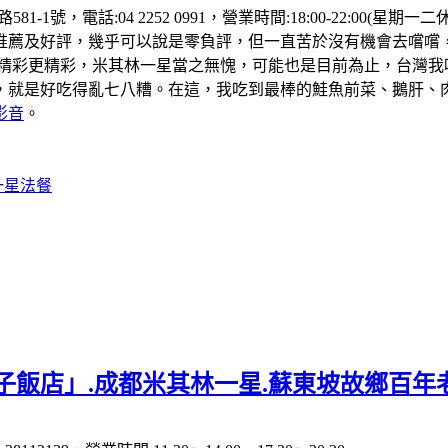
81-1號，電話:04 2252 0991，營業時間:18:00-22:
推薦及好評，幾乎可以說是零負評，但一直苦於沒有機會去嚐嚐
的精彩更精彩，米其林一星當之無愧，可能也是目前為止，台灣我
，就是好吃得亂七八糟。在這，我吃到最棒的鮭魚前菜、鵝肝、
影音
。
一星法餐
子飯店」.成都米其林一星.蘇東坡故鄉百年