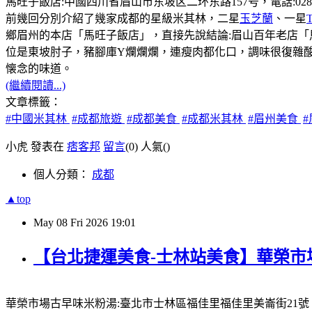
馬旺子飯店:中國四川省眉山市东坡区二环东路157号，電話:028-381131
前幾回分別介紹了幾家成都的星級米其林，二星
玉芝蘭
、一星
鄉眉州的本店「馬旺子飯店」，直接先說結論:眉山百年老店
位是東坡肘子，豬腳庫Y爛爛爛，連瘦肉都化口，調味很復雜
懐念的味道。
(繼續閱讀...)
文章標籤：
#中國米其林
#成都旅遊
#成都美食
#成都米其林
#眉州美食
小虎 發表在
痞客邦
留言
(0)
人氣(
)
個人分類：
成都
▲top
May
08
Fri
2026
19:01
【台北捷運美食-士林站美食】華榮市
華榮市場古早味米粉湯:臺北市士林區福佳里福佳里美崙街21號，