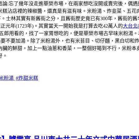
結論:忘了幾年沒走進華榮市場，在兩家想吃沒開或賣完後，偶遇
米糕沾店裡的辣椒醬，還真是有滋有味。米粉湯、炸韭菜、五花
一下。士林其實有新舊街之分，且舊街歷史竟已有300年，舊街
元年(1723年)。其實當天一開始我是打算去吃42萬人的
大台北
學五郎用看的，找了一家胃想吃的，便是華榮市場古早味米粉湯
粉湯要不要加湯。除了米粉湯外，也有米苔目、切仔麵，黑白切和
內臟的鮮甜，加上一點油蔥和香菜，一整個好喝到不行，米粉本
好。
北米粉湯
#炸甜米糕