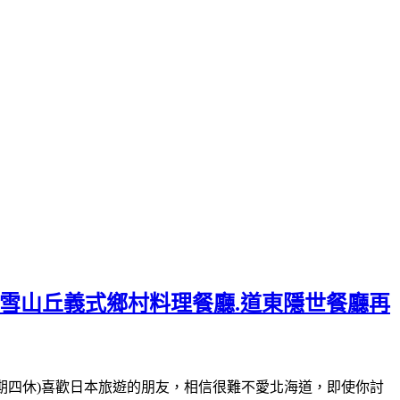
美雪山丘義式鄉村料理餐廳.道東隱世餐廳再
-16:00(星期四休)喜歡日本旅遊的朋友，相信很難不愛北海道，即使你討