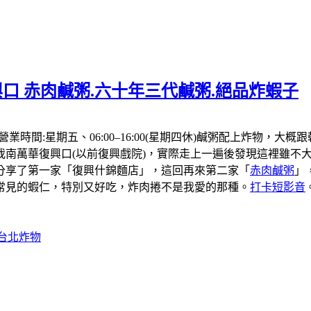
口 赤肉鹹粥.六十年三代鹹粥.絕品炸蝦子
，營業時間:星期五、06:00–16:00(星期四休)鹹粥配上炸
我南萬華復興口(以前復興戲院)，實際走上一遍後發現這裡雖不大
分享了第一家「復興什錦麵店」，這回再來第二家「
赤肉鹹粥
」
常見的蝦仁，特別又好吃，炸肉捲不是我愛的那種。
打卡短影音
#台北炸物