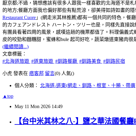
厭京都;不過，猜想應該有很多人跟我一樣喜歡的北海道不是
的地方;餐廳方面我也偏好那些有點荒涼，卻美得如詩如畫的隱
Restaurant Cuore
」(網走米其林推薦)都有一個共同的特色，餐
的カフェアンドレスト ハートン・ツリー也是，同樣先直接說
有團員看著四周的風景，感嘆這趟的機票都值了。料理偏義式
皮的咬勁和麵糰甜，蜜蜂和bule 起司好吃，蔬菜燉道東豬肉
(繼續閱讀...)
文章標籤：
#北海道旅遊
#道東旅遊
#釧路餐廳
#釧路美食
#釧路民宿
小虎 發表在
痞客邦
留言
(0)
人氣(
)
個人分類：
北海道-道東(網走、釧路、根室、十勝、帶廣
▲top
May
11
Mon
2026
14:49
【台中米其林之八-】鹽之華法國餐廳Fleur