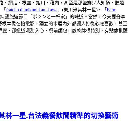
路、網走、根室、旭川、稚內，甚至是那些鮮少人知道、聽過
、「
fratello di mikuni kamikawa
」(東川米其林一星)、「
Farm
本綜藝旅遊節目「ポツンと一軒家」的味道。當然，今天要分享
視野根本像在拍電影，獨立的木屋內外都讓人打從心底喜歡，甚至
華麗，卻道道暖甜入心，餐前麵包口感軟綿很特別，有點像批薩
.連續六年米其林一星.台法義餐飲間精準的切換藝術