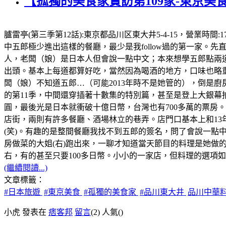
【孤獨的美食家實訪第109家-東京美
臚雷亭(第三季第12話):東京都品川区東大井5-4-15，營業時
中五郎極少進出這樣的餐廳，最少是我follow過的第一家
人，老闆（娘）是日本人但會說一點中文；本來想學五郎點兩道
出頭。基本上每道都算好吃，當然因為喝酒的地方，口味也略重
闆（娘）不知道五郎…（可能2013年時不是她管的），倒是廚
的第11季，中間還穿插著十數集的特別篇，甚至是登上大銀幕拍
圓，最後光是日本就衝破十億日幣，台灣也有700多萬的票房。順
店街，兩則有許多餐廳、酒場林立的巷弄。店門口基本上和13
(笑)。有趣的是整間餐廳我找不到五郎的簽名，問了會說一點
房做菜的大姐(右)跑出來，一聊才知道當天節目的料理是她做的
右，有的甚至只要100多日幣。小小的一家店，但料理的選項如五
(繼續閱讀...)
文章標籤：
#日本旅遊
#東京美食
#孤獨的美食家
#品川東大井
品川中華
小虎 發表在
痞客邦
留言
(2)
人氣(
)