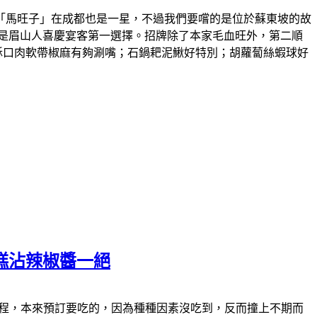
「馬旺子」在成都也是一星，不過我們要嚐的是位於蘇東坡的故
是眉山人喜慶宴客第一選擇。招牌除了本家毛血旺外，第二順
酥口肉軟帶椒麻有夠涮嘴；石鍋耙泥鰍好特別；胡蘿蔔絲蝦球好
糕沾辣椒醬一絕
食的過程，本來預訂要吃的，因為種種因素沒吃到，反而撞上不期而