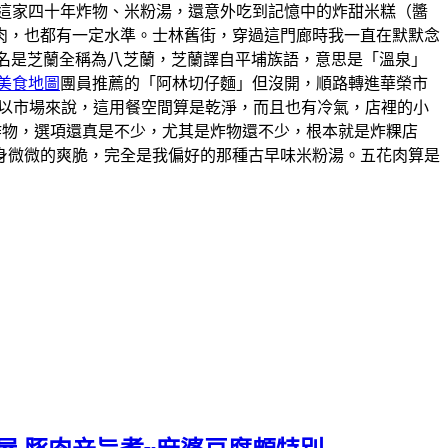
這家四十年炸物、米粉湯，還意外吃到記憶中的炸甜米糕（醬
肉，也都有一定水準。士林舊街，穿過這門廊時我一直在默默念
的舊名是芝蘭全稱為八芝蘭，芝蘭譯自平埔族語，意思是「溫泉」
美食地圖
團員推薦的「阿林切仔麵」但沒開，順路轉進華榮市
。以市場來說，這用餐空間算是乾淨，而且也有冷氣，店裡的小
炸物，選項還真是不少，尤其是炸物還不少，根本就是炸粿店
身微微的爽脆，完全是我偏好的那種古早味米粉湯。五花肉算是