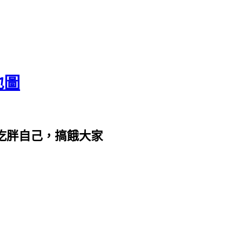
地圖
com。吃胖自己，搞餓大家