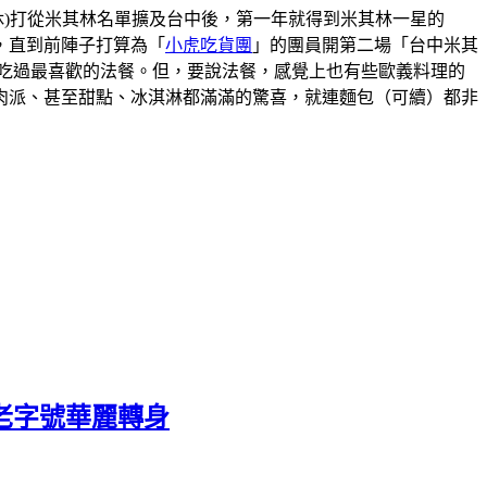
00(星期一二休)打從米其林名單擴及台中後，第一年就得到米其林一星的
，直到前陣子打算為「
小虎吃貨團
」的團員開第二場「台中米其
吃過最喜歡的法餐。但，要說法餐，感覺上也有些歐義料理的
肉派、甚至甜點、冰淇淋都滿滿的驚喜，就連麵包（可續）都非
老字號華麗轉身