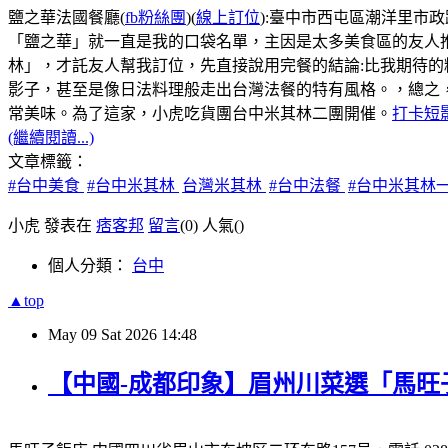
鹽之華法國餐廳(
fb粉絲團
)(
線上訂位
):臺中市西屯區潮洋里市政路5
「鹽之華」就一直是我的口袋名單，主因是太多美食區的友人
林」，才託友人幫我訂位，先直接說用完餐的結論:比我期待
影子，甚至是像日法料理般走出台灣法餐的特有風格。，總之
常美味。為了這家，小虎吃貨團台中米其林二團開催。
打卡短
(繼續閱讀...)
文章標籤：
#台中美食
#台中米其林
台灣米其林
#台中法餐
#台中米其林
小虎 發表在
痞客邦
留言
(0)
人氣(
)
個人分類：
台中
▲top
May
09
Sat
2026
14:48
【中國-成都印象】眉州川菜選「馬旺