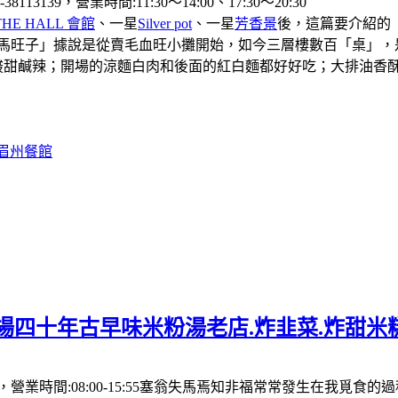
39，營業時間:11:30〜14:00、17:30〜20:30
THE HALL 會館
、一星
Silver pot
、一星
芳香景
後，這篇要介紹的
「馬旺子」據說是從賣毛血旺小攤開始，如今三層樓數百「桌」，
酸甜鹹辣；開場的涼麵白肉和後面的紅白麵都好好吃；大排油香
#眉州餐館
場四十年古早味米粉湯老店.炸韭菜.炸甜米
營業時間:08:00-15:55塞翁失馬焉知非福常常發生在我覓