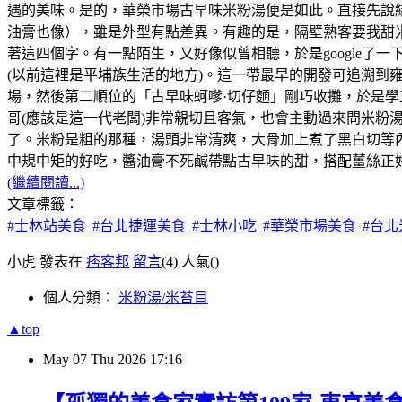
遇的美味。是的，華榮市場古早味米粉湯便是如此。直接先說
油膏也像），雖是外型有點差異。有趣的是，隔壁熟客要我甜
著這四個字。有一點陌生，又好像似曾相聽，於是google了
(以前這裡是平埔族生活的地方)。這一帶最早的開發可追溯到雍正
場，然後第二順位的「古早味蚵嗲·切仔麵」剛巧收攤，於是
哥(應該是這一代老闆)非常親切且客氣，也會主動過來問米
了。米粉是粗的那種，湯頭非常清爽，大骨加上煮了黑白切等
中規中矩的好吃，醬油膏不死鹹帶點古早味的甜，搭配薑絲正
(繼續閱讀...)
文章標籤：
#士林站美食
#台北捷運美食
#士林小吃
#華榮市場美食
#台
小虎 發表在
痞客邦
留言
(4)
人氣(
)
個人分類：
米粉湯/米苔目
▲top
May
07
Thu
2026
17:16