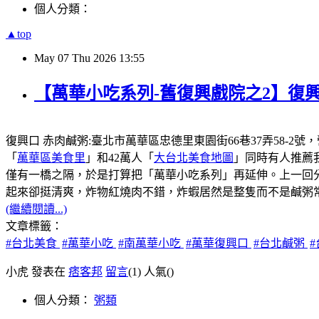
個人分類：
▲top
May
07
Thu
2026
13:55
【萬華小吃系列-舊復興戲院之2】復興
復興口 赤肉鹹粥:臺北市萬華區忠德里東園街66巷37弄58-2號
「
萬華區美食里
」和42萬人「
大台北美食地圖
」同時有人推薦
僅有一橋之隔，於是打算把「萬華小吃系列」再延伸。上一回
起來卻挺清爽，炸物紅燒肉不錯，炸蝦居然是整隻而不是鹹粥
(繼續閱讀...)
文章標籤：
#台北美食
#萬華小吃
#南萬華小吃
#萬華復興口
#台北鹹粥
小虎 發表在
痞客邦
留言
(1)
人氣(
)
個人分類：
粥類