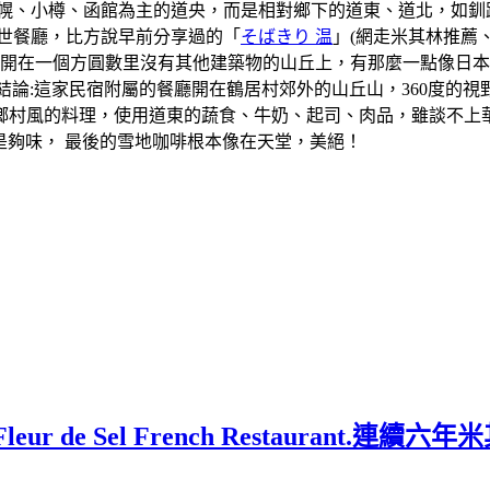
札幌、小樽、函館為主的道央，而是相對鄉下的道東、道北，如釧
世餐廳，比方說早前分享過的「
そばきり 温
」(網走米其林推薦
廳開在一個方圓數里沒有其他建築物的山丘上，有那麼一點像日
結論:這家民宿附屬的餐廳開在鶴居村郊外的山丘山，360度的
鄉村風的料理，使用道東的蔬食、牛奶、起司、肉品，雖談不上
很是夠味， 最後的雪地咖啡根本像在天堂，美絕！
 de Sel French Restaurant