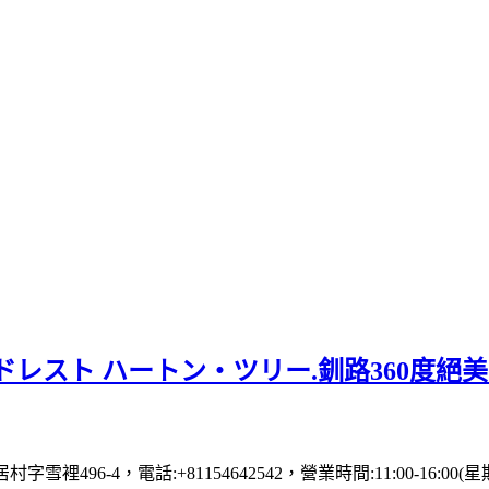
レスト ハートン・ツリー.釧路360度絕
村字雪裡496-4，電話:+81154642542，營業時間:11:00