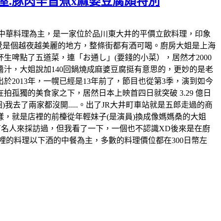
屋.豚肉辛旨煮x麻婆豆腐頗特別
上店裡也以中華料理為主，是一家位於品川東大井的平價立飲料理，印象
感覺是個越夜越美麗的地方，整條街都有酒可喝。廚房大姐是上海
啤點了五道菜，連「お通し」(要錢的小菜），居然才2000
汁，大姐說加140回鍋燒成麻婆豆腐挺有意思的，更妙的是老
於2013年，一幌已經是13年前了，節目也從第3季，演到如今
孤獨的美食家之下，居然日本上映首四日就突破 3.29 億日
去了兩家都沒開.....。出了JR大井町車站就是五郎走過的商
，就是店裡的前檯從年輕妹子(是演員)換成像媽媽桑的大姐
有名人來採訪過，但我看了一下，一個也不認識XD後來是在廚
裡的料理以下酒的中餐為主，多數的料理價位都在300日幣左