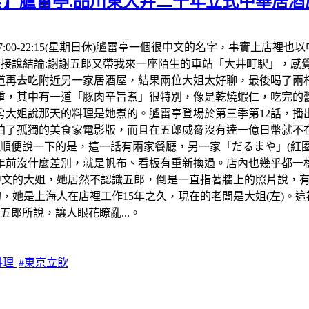
食】臚雷亭.品川東大井二十年立式中華居酒
間:17:00-22:15(星期日休)臚雷亭一個很中文的名字，事實
。先直接說結論:謝謝五郎又帶我來一座陌生的車站「大井町駅」，
再去吃附近另一家居酒屋，結果兩位大姐太好聊，最後喝了兩杯生
，其中有一道「豚肉辛旨煮」很特別，像是乾燒蝦仁，吃完的醬
房大姐說那天的料理是她煮的。臚雷亭登場於第三季第12話，播出
了孤獨的美食家電影版，而且在五郎威脅沒有達一億日幣就不在拍
便說一下的是，這一話有兩家餐廳，另一家「だるまや」(紅圈)我
年前沒什麼差別，就是帆布、看板有重新換過。店內也幾乎都一樣
中文的大姐，她居然不認識五郎，倒是一直指著牆上的照片說，
，她是上海人在店裡工作15年之久，現在的老闆是大姐(左)。這
郎所說，讓人眼花瞭亂...。
料理
#東京立飲