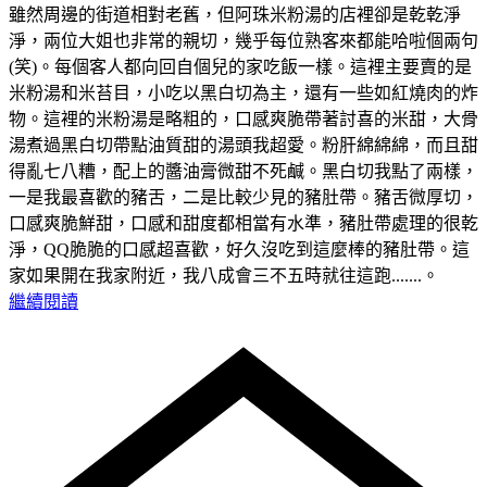
雖然周邊的街道相對老舊，但阿珠米粉湯的店裡卻是乾乾淨
淨，兩位大姐也非常的親切，幾乎每位熟客來都能哈啦個兩句
(笑)。每個客人都向回自個兒的家吃飯一樣。這裡主要賣的是
米粉湯和米苔目，小吃以黑白切為主，還有一些如紅燒肉的炸
物。這裡的米粉湯是略粗的，口感爽脆帶著討喜的米甜，大骨
湯煮過黑白切帶點油質甜的湯頭我超愛。粉肝綿綿綿，而且甜
得亂七八糟，配上的醬油膏微甜不死鹹。黑白切我點了兩樣，
一是我最喜歡的豬舌，二是比較少見的豬肚帶。豬舌微厚切，
口感爽脆鮮甜，口感和甜度都相當有水準，豬肚帶處理的很乾
淨，QQ脆脆的口感超喜歡，好久沒吃到這麼棒的豬肚帶。這
家如果開在我家附近，我八成會三不五時就往這跑.......。
繼續閱讀