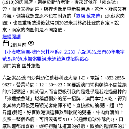
(1910)的肉圓店，創始於新竹老街，後來好像在「兩喜號」
旁，而後又搬到這。店裡也像是重新裝潢過，乾淨、舒適又有
冷氣，倒讓我想去原本也在附近的「
露店 蘇來傳
」(原蘇家肉
圓)，也是重新裝潢後就得到2025米其林必比登的肯定。說
來，兩家的肉圓倒是不同路數。
繼續閱讀
2個月前
【小虎吃貨團-澳門米其林系列之23】六記粥品.澳門80年老字
號.蝦籽麵.水蟹粥雙絕.米通鯪魚球招牌點心
澳門美食
國外旅遊
六記粥品:澳門沙梨頭仁慕巷利源大廈 1-D，電話：+853 2855-
9627，營業時間：12：30～23：00要說澳門粥與麵繞不開雙絕
的六記粥記，純就個人而言更吸引我的是幾乎是我吃過最棒的
「米通鯪魚球」堪稱麵粥外的第一招牌，澳門本地人吃，得到
米其林光環後更是觀光客絡繹不絕。直接說結論:粥、麵（竹
昇麵)雙絕，好喜歡港澳這種熬到軟糊的粥品，牛肉鮮滑加上
皮蛋一整個過癮，可惜沒香菜XD，米通鯪魚球外酥內Q，口
感味道都超喜歡，蝦籽撈麵味道真的好蝦，微脆的麵體煮的非