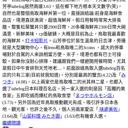
芳亭tabelog居然高達3.63，這在鄉下地方根本天文數字(笑)，
自然也是整個鳥取海鮮丼第一位。直接說結論:前身是海鮮食
品店，境港直送漁貨，超值海鮮丼，假日用餐時常常大排長
龍。整隻松葉蟹丼只要2900日幣，20多種海鮮丼2300日幣大碗
滿意、新鮮美味，cp值破錶。大概是目前為止，鳥取我最喜歡
的海鮮丼。
打卡短影片
。山芳亭位於皆生溫泉的日吉津，旁邊
就是大型購物中心，有leno和鳥取唯二的3coins ，諾大的停車
場對於自駕的人來說相當方便，米子、境港也都有巴士可接
駁。如果你沒耐心排隊，建議跟我們一樣避開用餐時間，尤其
是假日中午會排到天荒地老....。前面說過鳥取入選tabelog百名
店的只有三家(目前就我知道)，分別是最高的蟹吉(4.22)及「
み
つき
」(4.08)，以上兩家也是鳥取唯二的米其林二星，也都入
選了tabelog日本料理百名店。另一家入選的則是因「孤獨的美
食家」五郎吃過而爆紅的鳥取食堂「
まつやホルモン店
」
(3.73)。另外因為近年鳥取推動觀光有成，吸引許多日本各
地、觀光客，也許之後不久，個人另兩家愛店「
味處美佐
」
(3.64)及「
山菜料理 みたき園
」(3.63)也有機會入選。
繼續閱讀