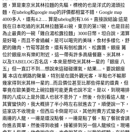
選，算是東京米其林拉麵的先驅，標榜的也是洋式的湯頭拉
麵，在tabelog和google map的評價都相當不錯，Google map
4000多人，還有4.2…. 算是tabelog則有3.66。直接說結論:這是
我在日本吃過的米其林拉麵第41碗，東京的第17碗，也是目前
為止最貴的一碗「雞白湯松露拉麵」3000日幣。坦白說，湯算
是好喝，而且不會過鹹，是可以喝完的美味，食材多樣化，舒
肥的雞肉、竹筍等蔬食，還有有刨松露片、松露醬。銀座 篝
位於銀座JR有樂町附近，這一帶有許多高級餐廳、米其林，
以及TABELOG百名店，本來是想吃米其林一星的「銀座 八
五」但一直訂不到....想說來這碰碰運氣，結果....。要說銀座
篝 本店在網路的聲量，特別是在國外觀光客，半點也不輸那
幾家得到米其林一星的...而且價位甚至比那些得星的還貴，但
畢竟在歐美要吃上碗拉麵可能更貴也說不定。是以，到現場排
隊的八成以上是外國人也就不意外了。然後，你別看這人龍，
其實蠻快的，我大概排了半小時左右就進去了。順便說一下，
這家店不收現金，但西瓜卡倒是可以，其他附費方式蠻多的。
兩邊的人龍，一邊是還沒點餐，一邊是點了餐，點了餐就會請
你進去買單，然後得到收據，接著排到另一個人龍候位。現場