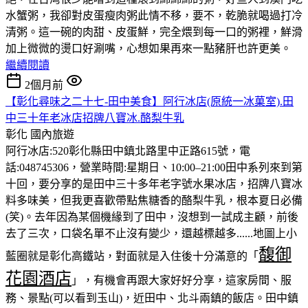
水蟹粥，我卻對皮蛋瘦肉粥此情不移，要不，乾脆就喝過打冷
清粥。這一碗的肉甜、皮蛋鮮，完全煨到每一口的粥裡，鮮滑
加上微微的燙口好涮嘴，心想如果再來一點豬肝也許更美。
繼續閱讀
2個月前
【彰化尋味之二十七-田中美食】阿行冰店(原統一冰菓室).田
中三十年老冰店招牌八寶冰.酪梨牛乳
彰化
國內旅遊
阿行冰店:520彰化縣田中鎮北路里中正路615號，電
話:048745306，營業時間:星期日、10:00–21:00田中系列來到第
十回，要分享的是田中三十多年老字號水果冰店，招牌八寶冰
料多味美，但我更喜歡帶點焦糖香的酪梨牛乳，根本夏日必備
(笑)。去年因為某個機緣到了田中，沒想到一試成主顧，前後
去了三次，口袋名單不止沒有變少，還越標越多......地圖上小
馥御
藍圈就是彰化高鐵站，對面就是入住後十分滿意的「
花園酒店
」，有機會再跟大家好好分享，這家房間、服
務、景點(可以看到玉山)，近田中、北斗兩鎮的飯店。田中鎮