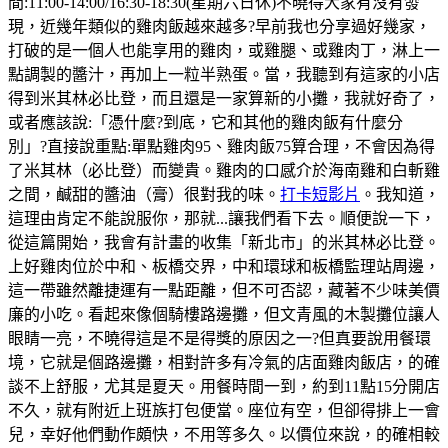
間:11:00-14:00/16:30-18:30(星期六日休)不曉得大家有沒有發
現，近幾年類似的雞肉飯越來越多?早前我也分享過好幾家，
打破的是一個人也能享用的雞肉，或雞腿、或雞肉丁，淋上一
點調製的醬汁，再加上一粒半熟蛋。當，我聽到有這家的小店
得到米其林必比登，而且還是一家算新的小攤，我就好奇了，
或者應該說:「憑什麼?到底，它和其他的雞肉飯有什麼分
別」?直接說重點:單點雞肉95、雞肉飯75算合理，不會因為得
了米其林（必比登）而變貴。雞肉的口感介於海南雞和白斬雞
之間，鹹甜的醬油（膏）很對我的味。
打卡短影片
。我知道，
這理由肯定不能說服你，那就...讓我們看下去。順便說一下，
從這篇開始，我會有計畫的收集「新北市」的米其林必比登。
上好雞肉位於中和、板橋交界，中和環球和板橋監理站周邊，
這一帶雖然離捷運有一點距離，但不可否認，藏著不少味美價
廉的小吃。看起來像個騎樓路邊攤，但文青風的木製攤位讓人
眼睛一亮，不曉得這是不是得獎的原因之一?但真要說用餐環
境，它就是個路邊攤，相對許多有冷氣的店面雞肉飯店，的確
談不上舒服，尤其是夏天。用餐時間一到，約到11點15分開店
不久，就有附近上班族打包便當。座位有空，但卻得排上一會
兒，幸好他們動作頗快，不用等多久。以價位來說，的確相較