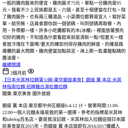
一般的雞肉飯來的便宜，雞肉飯才75元，單點一分雞肉是95
元。我看不少上班族都是五、六個，甚至十個便當在打包。除
了雞肉飯外，也有兩三種湯品、小菜價位都算是宜人。寫好菜
單，結完帳，店員會跟你說一個號碼，叫到號碼再取餐，內
用、外帶都一樣。許多小吃攤都有的木(冰櫃)，裡面放著預先
切好的雞肉，不知道為什麼看起來就是清新一點?但夏天一樣
會放冷塊在下面嗎?夏天的確如何保存雞肉的鮮度，的確是路
邊攤的最大問題。雞肉便當加點蒜泥、淋上那一匙畫龍點睛的
醬油膏。
繼續閱讀
2個月前
【日本米其林拉麵第32碗-東京銀座美食】銀座 篝 本店.米其
林指南拉麵.招牌雞白湯松露拉麵
關東-東京美食
國外旅遊
銀座 篝 本店:東京都中央区銀座6-4-12 1F，營業時間:11:00-
22:00一個人拉麵永遠是我的第一選擇，參考的指標是米其林
和tabelog百名店。要是我沒記錯，米其林加入拉麵這個日本國
民美食是在2015年，而銀座 篝 本店旋即在2016/2017連續入