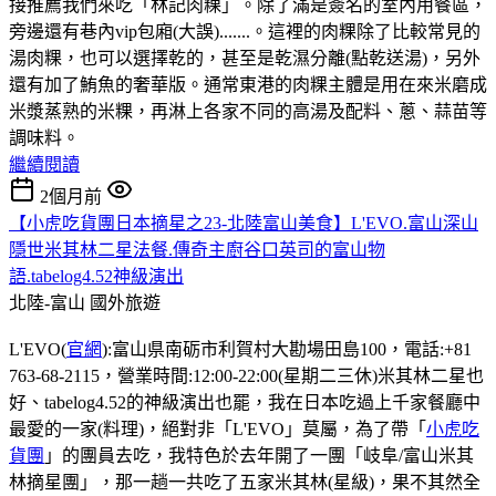
接推薦我們來吃「林記肉粿」。除了滿是簽名的室內用餐區，
旁邊還有巷內vip包廂(大誤).......。這裡的肉粿除了比較常見的
湯肉粿，也可以選擇乾的，甚至是乾濕分離(點乾送湯)，另外
還有加了鮪魚的奢華版。通常東港的肉粿主體是用在來米磨成
米漿蒸熟的米粿，再淋上各家不同的高湯及配料、蔥、蒜苗等
調味料。
繼續閱讀
2個月前
【小虎吃貨團日本摘星之23-北陸富山美食】L'EVO.富山深山
隱世米其林二星法餐.傳奇主廚谷口英司的富山物
語.tabelog4.52神級演出
北陸-富山
國外旅遊
L'EVO(
官網
):富山県南砺市利賀村大勘場田島100，電話:+81
763-68-2115，營業時間:12:00-22:00(星期二三休)米其林二星也
好、tabelog4.52的神級演出也罷，我在日本吃過上千家餐廳中
最愛的一家(料理)，絕對非「L'EVO」莫屬，為了帶「
小虎吃
貨團
」的團員去吃，我特色於去年開了一團「岐阜/富山米其
林摘星團」，那一趟一共吃了五家米其林(星級)，果不其然全