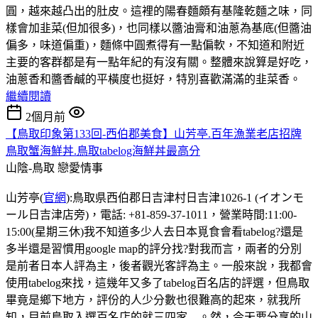
圓，越來越凸出的肚皮。這裡的陽春麵頗有基隆乾麵之味，同
樣會加韭菜(但加很多)，也同樣以醬油膏和油蔥為基底(但醬油
偏多，味道偏重)，麵條中圓煮得有一點偏軟，不知道和附近
主要的客群都是有一點年紀的有沒有關。整體來說算是好吃，
油蔥香和醬香鹹的平橫度也挺好，特別喜歡滿滿的韭菜香。
繼續閱讀
2個月前
【鳥取印象第133回-西伯郡美食】山芳亭.百年漁業老店招牌
鳥取蟹海鮮丼.鳥取tabelog海鮮丼最高分
山陰-鳥取
戀愛情事
山芳亭(
官網
):鳥取県西伯郡日吉津村日吉津1026-1 (イオンモ
ール日吉津店旁)，電話: +81-859-37-1011，營業時間:11:00-
15:00(星期三休)我不知道多少人去日本覓食會看tabelog?還是
多半還是習慣用google map的評分找?對我而言，兩者的分別
是前者日本人評為主，後者觀光客評為主。一般來說，我都會
使用tabelog來找，這幾年又多了tabelog百名店的評選，但鳥取
畢竟是鄉下地方，評份的人少分數也很難高的起來，就我所
知，目前鳥取入選百名店的就三四家....。然，今天要分享的山