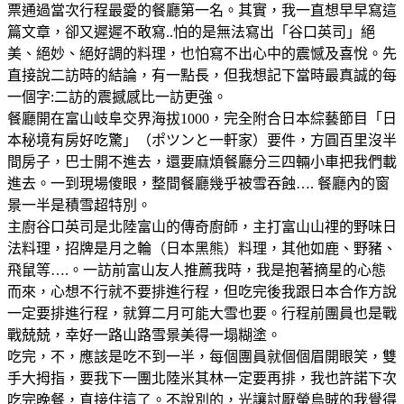
票通過當次行程最愛的餐廳第一名。其實，我一直想早早寫這
篇文章，卻又遲遲不敢寫..怕的是無法寫出「谷口英司」絕
美、絕妙、絕好調的料理，也怕寫不出心中的震憾及喜悅。先
直接說二訪時的結論，有一點長，但我想記下當時最真誠的每
一個字:二訪的震撼感比一訪更強。
餐廳開在富山岐阜交界海拔1000，完全附合日本綜藝節目「日
本秘境有房好吃驚」（ポツンと一軒家）要件，方圓百里沒半
間房子，巴士開不進去，還要麻煩餐廳分三四輛小車把我們載
進去。一到現場傻眼，整間餐廳幾乎被雪吞蝕…. 餐廳內的窗
景一半是積雪超特別。
主廚谷口英司是北陸富山的傳奇廚師，主打富山山𥚃的野味日
法料理，招牌是月之輪（日本黑熊）料理，其他如鹿、野豬、
飛鼠等….。一訪前富山友人推薦我時，我是抱著摘星的心態
而來，心想不行就不要排進行程，但吃完後我跟日本合作方說
一定要排進行程，就算二月可能大雪也要。行程前團員也是戰
戰兢兢，幸好一路山路雪景美得一塌糊塗。
吃完，不，應該是吃不到一半，每個團員就個個眉開眼笑，雙
手大拇指，要我下一團北陸米其林一定要再排，我也許諾下次
吃完晚餐，直接住這了。不說別的，光讓討厭螢烏賊的我覺得