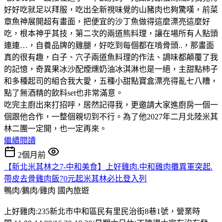
好好吃就足以拜服，吃出全新視味覺的山豬肉也夠驚嘆，前菜
章魚神展開超有畫面，把便宜的沙丁魚做得這麼漂亮這麼好
吃，根本神乎其技，第二次的兩道熊料理，讓在場所有人點頭
連連…，自養品牌的雞腿，好吃到每個都在啃骨頭..，那畫面
真的很有趣，白子、穴子兩道魚料理的作法、調味都顛覆了我
的記憶，奇異果冰沙配煙燻奶油冰淇淋也是一絕，主甜點柿子
和多種起司的組合我大愛，五種小甜點寶盒漂亮得亂七八糟，
點了無酒精的飲料set也非常滿意。
吃完主廚出來打招呼，居然記得我，更邀請大家進廚房一個一
個跟他合作，一整個親切到不行。為了他2027年二月北陸米其
林二團一定開，也一定再來。
繼續閱讀
2個月前
【新北米其林之7-中和美食】上好雞肉.中和雞肉攤異軍突起.
帶皮去骨雞肉飯70元起米其林必比登入列
鴨肉/鵝肉/雞肉
國內旅遊
上好雞肉:235新北市中和區民有里民治街8巷1號，營業時