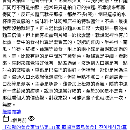
會有人指運，他會說中文、也會說英文。以我的經驗，在拉麵
店問可不可能拍照，通常是只能拍自己的拉麵..所幸後來都懶
得問了，反正拉麵店就長那樣，都差不多(笑)，倒是這樣的水
杯還有質感的。調味料七味粉和店裡的特製醬汁。不過，最後
我都沒動就是了。雞白湯松露拉麵3000日幣，大概是一般的拉
麵三倍價，但上面有松露刨片和一匙松露醬，就說湯裡也有加
松露，當中的食材也算是蠻豐富的，舒肥的雞肉、半熟蛋、南
瓜、竹筍、紅椒、蓮耦等蔬食，附上的兩小碟是薑泥和炸過的
蔥、蒜。比較有趣的是中間放了蘿勃葉。麵條算是中細，看起
來、夾起來都覺得好像有一點煮過頭，沒想到入口還是有一點
討喜的微咬勁，重點是巴湯巴的很好，但猜想一部份是因為湯
濃。湯頭入口比我想像還濃郁，但卻半點不膩口，直到最後一
口都算是涮嘴，主要是豚骨、雞骨加上松露的香氣，隱約中還
有一些蔬果的甜味，說真的還蠻好喝的。至於3000是不是貴，
那就看個人的價值觀。對我來說，可能這輩子也就吃這一次，
無妨。
繼續閱讀
2個月前
【孤獨的美食家實訪第111家-韓國巨濟島美食】진이네식당(真