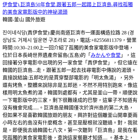
伊食堂).巨濟島50年食堂.跟著五郎一起踏上巨濟島.尋找孤獨
的美食家電影版中的神祕湯頭
韓國-釜山
國外旅遊
진이네식당(真伊食堂):慶尚南道巨濟市一運面構造拉路 28 (경
상남도 거제시 일운면 구조라로 28)，電話:+82556811379，營業
時間:10:30–21:00上一回介紹了孤獨的美食家電影版中登場，
位於日本長崎世界遺產奈留島(五島)的「
みかんや食堂
」，這
回接著分享電影中出現的另一家食堂「真伊食堂」，但它遠在
韓國的巨濟島...走，跟著五郎一起去找尋電影中傳說的湯頭。
直接說結論:五郎吃的是貫穿整部電影的「明太魚湯」，另外
還有烤魚，整體來說除非是五郎迷，不然不用特別跑來，像這
樣用明太魚煮的湯，韓國到處都有，尤其是釜山一帶。順便說
一下電影版中的三家，剩下很難達成的巴黎，這輩子不知道有
沒有機會完成.....。巨濟島是韓國僅次於濟州島的第二大島，
但如果不是喜歡韓國旅遊的朋友，興許對這個離釜山開車要兩
小時左右的島沒有什麼概念，甚至是壓根就沒聽過。對，我就
是，即便我去過韓國七八次。第一次聽到「巨濟島」是我在看
完孤獨的美食家電影後，查詢這家餐廳才知道.... 。基本上，