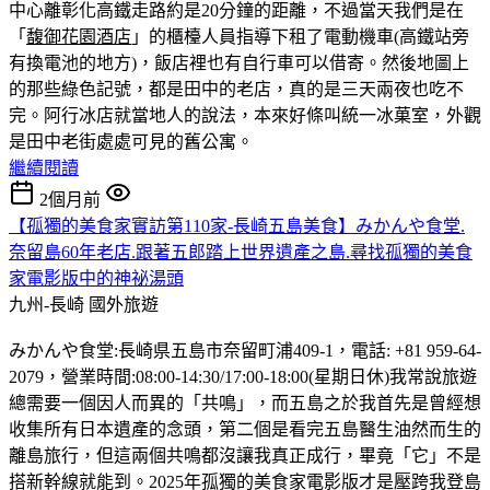
中心離彰化高鐵走路約是20分鐘的距離，不過當天我們是在
「
馥御花園酒店
」的櫃檯人員指導下租了電動機車(高鐵站旁
有換電池的地方)，飯店裡也有自行車可以借寄。然後地圖上
的那些綠色記號，都是田中的老店，真的是三天兩夜也吃不
完。
阿行冰店就當地人的說法，本來好條叫統一冰菓室，外觀
是田中老街處處可見的舊公寓。
繼續閱讀
2個月前
【孤獨的美食家實訪第110家-長崎五島美食】みかんや食堂.
奈留島60年老店.跟著五郎踏上世界遺產之島.尋找孤獨的美食
家電影版中的神祕湯頭
九州-長崎
國外旅遊
みかんや食堂:長崎県五島市奈留町浦409-1，電話: +81 959-64-
2079，營業時間:08:00-14:30/17:00-18:00(星期日休)我常說旅遊
總需要一個因人而異的「共鳴」，而五島之於我首先是曾經想
收集所有日本遺產的念頭，第二個是看完五島醫生油然而生的
離島旅行，但這兩個共鳴都沒讓我真正成行，畢竟「它」不是
搭新幹線就能到。2025年孤獨的美食家電影版才是壓跨我登島