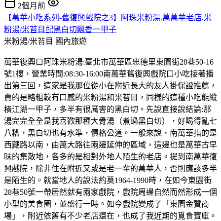
2個月前
【萬華小吃系列-舊復興戲院之3】阿珠米粉湯.萬萬華老店.米
粉湯/米苔目配黑白切飄香一甲子
米粉湯/米苔目
國內旅遊
萬華復興口阿珠米粉湯:臺北市萬華區忠德里東園街28巷50-16
號1樓，營業時間:08:30-16:00南萬華舊復興戲院口小吃接著播
出第三回，這家是我那位從小在附近長大的友人掛保證推薦，
賣的是略粗較有口感的米粉湯和米苔目，同樣的這種小吃能縱
橫江湖一甲子，多半有很厲害的黑白切。先說直接說結論:那
湯完完全全是我喜歡那種大骨湯（煮過黑白切），好喝得亂七
八糟，黑白切也有水準，價格公道。一般來說，南萬華指的是
西藏路以南，由萬大路往兩邊延伸的區域，這邊也是萬華古早
味的集散地，各多的是相對外地人陌生的老店。提到南萬華復
興戲院，除非住在附近又或是老一輩的萬華人，否則應該多半
是陌生的。就當地人的說法約莫1964-1990時，在如今東園街
28巷50號一帶居然就有兩家戲院，戲院周邊自然而然形成一個
小型的美食圈，並盛行一時。如今戲院變成了「東園金贊商
場」，附近依舊有不少老店還在，也成了我近期的覓食寶庫。