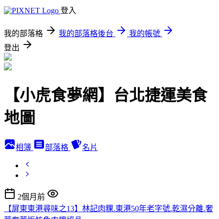
登入
我的部落格
我的部落格後台
我的帳號
登出
【小虎食夢網】台北捷運美食
地圖
相簿
部落格
名片
2個月前
【屏東東港尋味之13】林記肉粿.東港50年老字號.乾濕分離.奢