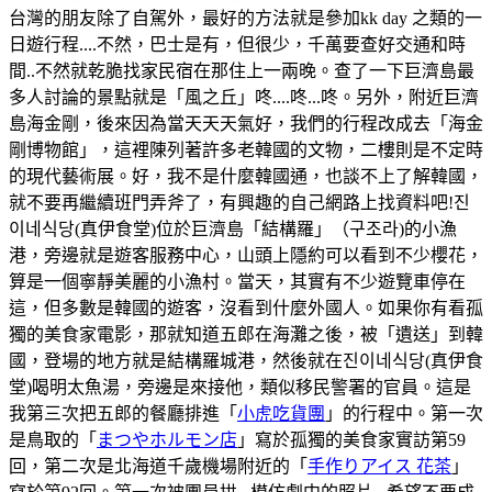
台灣的朋友除了自駕外，最好的方法就是參加kk day 之類的一
日遊行程....不然，巴士是有，但很少，千萬要查好交通和時
間..不然就乾脆找家民宿在那住上一兩晚。查了一下巨濟島最
多人討論的景點就是「風之丘」咚....咚...咚。另外，附近巨濟
島海金剛，後來因為當天天天氣好，我們的行程改成去「海金
剛博物館」，這裡陳列著許多老韓國的文物，二樓則是不定時
的現代藝術展。好，我不是什麼韓國通，也談不上了解韓國，
就不要再繼續班門弄斧了，有興趣的自己網路上找資料吧!진
이네식당(真伊食堂)位於巨濟島「結構羅」（구조라)的小漁
港，旁邊就是遊客服務中心，山頭上隱約可以看到不少櫻花，
算是一個寧靜美麗的小漁村。當天，其實有不少遊覽車停在
這，但多數是韓國的遊客，沒看到什麼外國人。如果你有看孤
獨的美食家電影，那就知道五郎在海灘之後，被「遺送」到韓
國，登場的地方就是結構羅城港，然後就在진이네식당(真伊食
堂)喝明太魚湯，旁邊是來接他，類似移民警署的官員。這是
我第三次把五郎的餐廳排進「
小虎吃貨團
」的行程中。第一次
是鳥取的「
まつやホルモン店
」寫於孤獨的美食家實訪第59
回，第二次是北海道千歲機場附近的「
手作りアイス 花茶
」