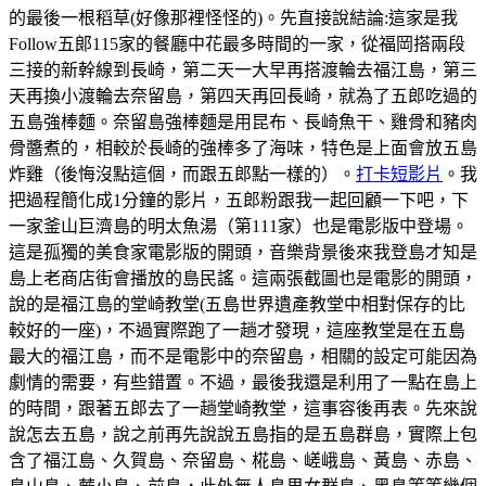
的最後一根稻草(好像那裡怪怪的)。先直接說結論:這家是我
Follow五郞115家的餐廳中花最多時間的一家，從福岡搭兩段
三接的新幹線到長崎，第二天一大早再搭渡輪去福江島，第三
天再換小渡輪去奈留島，第四天再回長崎，就為了五郎吃過的
五島強棒麵。奈留島強棒麵是用昆布、長崎魚干、雞骨和豬肉
骨醬煮的，相較於長崎的強棒多了海味，特色是上面會放五島
炸雞（後悔沒點這個，而跟五郎點一樣的）。
打卡短影片
。我
把過程簡化成1分鐘的影片，五郎粉跟我一起回顧一下吧，下
一家釜山巨濟島的明太魚湯（第111家）也是電影版中登場。
這是孤獨的美食家電影版的開頭，音樂背景後來我登島才知是
島上老商店街會播放的島民謠。這兩張截圖也是電影的開頭，
說的是福江島的堂崎教堂(五島世界遺產教堂中相對保存的比
較好的一座)，不過實際跑了一趟才發現，這座教堂是在五島
最大的福江島，而不是電影中的奈留島，相關的設定可能因為
劇情的需要，有些錯置。不過，最後我還是利用了一點在島上
的時間，跟著五郎去了一趟堂崎教堂，這事容後再表。先來說
說怎去五島，說之前再先說說五島指的是五島群島，實際上包
含了福江島、久賀島、奈留島、椛島、嵯峨島、黃島、赤島、