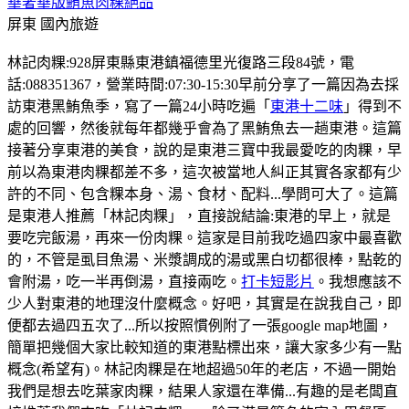
華奢華版鮪魚肉粿絕品
屏東
國內旅遊
林記肉粿:928屏東縣東港鎮福德里光復路三段84號，電
話:088351367，營業時間:07:30-15:30早前分享了一篇因為去採
訪東港黑鮪魚季，寫了一篇24小時吃遍「
東港十二味
」得到不
處的回響，然後就每年都幾乎會為了黑鮪魚去一趟東港。這篇
接著分享東港的美食，說的是東港三寶中我最愛吃的肉粿，早
前以為東港肉粿都差不多，這次被當地人糾正其實各家都有少
許的不同、包含粿本身、湯、食材、配料...學問可大了。這篇
是東港人推薦「林記肉粿」，直接說結論:東港的早上，就是
要吃完飯湯，再來一份肉粿。這家是目前我吃過四家中最喜歡
的，不管是虱目魚湯、米漿調成的湯或黑白切都很棒，點乾的
會附湯，吃一半再倒湯，直接兩吃。
打卡短影片
。我想應該不
少人對東港的地理沒什麼概念。好吧，其實是在說我自己，即
便都去過四五次了...所以按照慣例附了一張google map地圖，
簡單把幾個大家比較知道的東港點標出來，讓大家多少有一點
概念(希望有)。林記肉粿是在地超過50年的老店，不過一開始
我們是想去吃葉家肉粿，結果人家還在準備...有趣的是老闆直