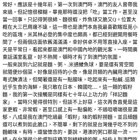
常好。應該是十幾年前，第一次到澳門時，澳門的友人曾帶我
來過，但記憶很模糊，畢竟那時還沒把「吃」當工作，甚至沒
當一回事。只記得粥很綿、麵很蝦，炸魚球又脆又Q。位置大
概在大三巴周邊不遠，這一帶也是澳門本島我最喜歡瞎逛覓小
吃的區塊，米其林必登的集中度也頗高。都已經刻避開用餐時
間了，但兩個店面依舊滿滿滿，幸好併卓不用等直接入座。當
天是平常日，看起來都是澳門和中國內地的觀光客，一時間廣
東話滿室亂竄，好不熱鬧，頓時才有了到澳門的氛圍。
一般來說到六記就是麵、粥、.米通鯪魚球，要是還有胃空間
就隨便炒個菜。好像是招待的小食，像是貝類的內臟用澳門的
粵式醃漬法，但聞著還是有一點腥味，吃起來有一點鹹..這類
近乎生食的海鮮，我只敢在日本、韓國吃....。這一類的蝦籽
麵，我的第一次接觸是同樣有七十年以上功力的「祥記麵
家」，當時只覺得很特別，但談不上好惡，這次再食直覺是這
家更蝦、非常蝦，甚至口感上有一點偏乾，不過咀嚼端很是濃
郁，八成是我在澳門吃過最「蝦籽」味的蝦籽撈麵，並且細麵
還可以煮到如此脆口，不簡單，剩下的就是台灣幾乎吃不到的
麵鹼味。有時，還蠻懷念的。要說，港澳的粥口那是一流、一
絕，在台灣很少能嚐到這種滾到綿綿綿的粥，好些人到澳門吃