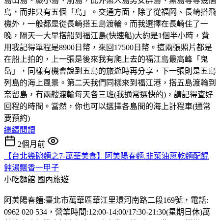
島山島、蕨小島、前島，此外無人島男女群島、黑島等等幾個
島，而非只有五個「島」。交通方面，除了從福岡、長崎搭飛
機外，一般都是從長崎搭五島渡輪。而我選擇在長崎住了一
晚，隔天一大早搭船到福江島(快速船)大約是1個半小時，費
用我記得單程是8900日幣，來回17500日幣。這兩張照片都是
在船上拍的，上一張是後來我有爬上去的福江島最高峰「鬼
岳」，同樣有機會說到五島的旅遊時再分享，下一張則是五島
列島的海上風景。第二天我們同樣來到福江港，搭五島渡輪到
奈留島，有兩艘渡輪每天各三班(我通常選快的)，請記得查好
回程的時間。當然，你也可以選擇各島間的海上計程車(通常
要預約)
繼續閱讀
2個月前
【台北幾碗麵之7-萬華美食】阿美陽春麵.韭菜油蔥乾麵配餛
飩湯飄香一甲子
小吃麵館
國內旅遊
阿美陽春麵:臺北市萬華區華江里環河南路二段169號，電話:
0962 020 534，營業時間:12:00-14:00/17:30-21:30(星期日休)萬