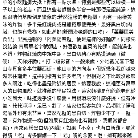
華的小吃麵攤大抵上都有一點水準，特別是那些可以縱橫一甲
子以上的老店，而且這些老麵攤多半會一味那便是餛飩湯，這
點跟咱們基隆倒是蠻像的:若然這樣的老麵攤，再有一兩樣美
味的炸物，多半是紅燒肉或是雞捲那便完美，最好黑白切(肉
臟」也能有幾樣，如此甚好(舒國治老師的口吻)。「萬華區美
食里」里民通報的「阿美陽春麵」便是這樣的好麵店。同樣先
說結論:南萬華老字號麵店，好喜歡加韮菜的乾麵，餛飩湯也
不錯，炸物紅燒肉中規中距，黑白切豬心有點燙過頭（微
硬），天梯好脆Q。打卡短影音。一般來說，外地觀光客下龍
山寺覓食多半往華西街、龍山寺的方向走，但近幾年我卻越來
越常往南走，這邊同樣有著許多老店，但相對之下比較沒那麼
多人關注，吃得也盡是附近的居民。這要我說，這裡更有萬華
人的日物風貌。就推薦的里民說法，這家麵攤是他爺爺老他從
小吃到大，味道幾乎沒什麼變。用餐環境沒什麼好提，但有冷
氣、乾乾淨淨，足已。對了，店家也挺客氣的。品項除了陽和
湯品外也有米苔目，當然配麵的黑白切、炸物少不了。一麵一
湯，有炸物選一樣(但如果有紅燒肉也有雞捲，我通常都會
點)，再來兩樣黑白切(內臟)，如果「不幸」也有白斬雞，那就
得請「老」胃多體諒一下「 老」嘴的念婪。哦，還有越來越