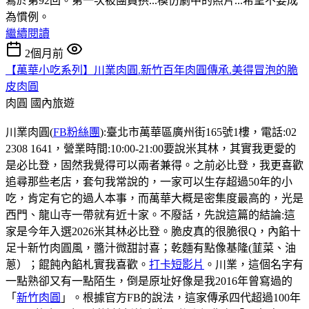
寫於第92回。第一次被團員拱...模仿劇中的照片...希望不要成
為慣例。
繼續閱讀
2個月前
【萬華小吃系列】川業肉圓.新竹百年肉圓傳承.美得冒泡的脆
皮肉圓
肉圓
國內旅遊
川業肉圓(
FB粉絲團
):臺北市萬華區廣州街165號1樓，電話:02
2308 1641，營業時間:10:00-21:00要說米其林，其實我更愛的
是必比登，固然我覺得可以兩者兼得。之前必比登，我更喜歡
追尋那些老店，套句我常說的，一家可以生存超過50年的小
吃，肯定有它的過人本事，而萬華大概是密集度最高的，光是
西門、龍山寺一帶就有近十家。不廢話，先說這篇的結論:這
家是今年入選2026米其林必比登。脆皮真的很脆很Q，內餡十
足十新竹肉圓風，醬汁微甜討喜；乾麵有點像基隆(韮菜、油
蔥）；餛飩內餡札實我喜歡。
打卡短影片
。川業，這個名字有
一點熟卻又有一點陌生，倒是原址好像是我2016年曾寫過的
「
新竹肉圓
」。根據官方FB的說法，這家傳承四代超過100年