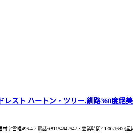
レスト ハートン・ツリー.釧路360度絕
村字雪裡496-4，電話:+81154642542，營業時間:11:00