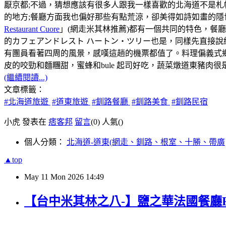
厭京都;不過，猜想應該有很多人跟我一樣喜歡的北海道不是
的地方;餐廳方面我也偏好那些有點荒涼，卻美得如詩如畫的隱
Restaurant Cuore
」(網走米其林推薦)都有一個共同的特色，餐
的カフェアンドレスト ハートン・ツリー也是，同樣先直接說
有團員看著四周的風景，感嘆這趟的機票都值了。料理偏義式
皮的咬勁和麵糰甜，蜜蜂和bule 起司好吃，蔬菜燉道東豬肉
(繼續閱讀...)
文章標籤：
#北海道旅遊
#道東旅遊
#釧路餐廳
#釧路美食
#釧路民宿
小虎 發表在
痞客邦
留言
(0)
人氣(
)
個人分類：
北海道-道東(網走、釧路、根室、十勝、帶廣
▲top
May
11
Mon
2026
14:49
【台中米其林之八-】鹽之華法國餐廳Fleur