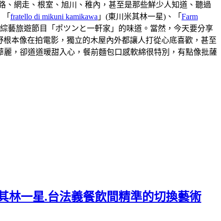
路、網走、根室、旭川、稚內，甚至是那些鮮少人知道、聽過
、「
fratello di mikuni kamikawa
」(東川米其林一星)、「
Farm
本綜藝旅遊節目「ポツンと一軒家」的味道。當然，今天要分享
視野根本像在拍電影，獨立的木屋內外都讓人打從心底喜歡，甚至
華麗，卻道道暖甜入心，餐前麵包口感軟綿很特別，有點像批薩
.連續六年米其林一星.台法義餐飲間精準的切換藝術