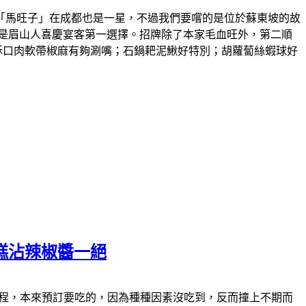
「馬旺子」在成都也是一星，不過我們要嚐的是位於蘇東坡的故
是眉山人喜慶宴客第一選擇。招牌除了本家毛血旺外，第二順
酥口肉軟帶椒麻有夠涮嘴；石鍋耙泥鰍好特別；胡蘿蔔絲蝦球好
糕沾辣椒醬一絕
食的過程，本來預訂要吃的，因為種種因素沒吃到，反而撞上不期而