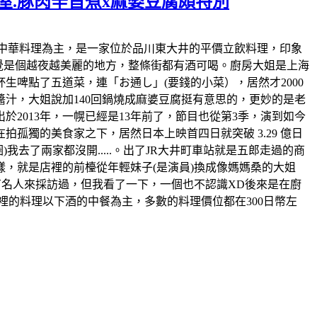
屋.豚肉辛旨煮x麻婆豆腐頗特別
上店裡也以中華料理為主，是一家位於品川東大井的平價立飲料理，印象
感覺是個越夜越美麗的地方，整條街都有酒可喝。廚房大姐是上海
啤點了五道菜，連「お通し」(要錢的小菜），居然才2000
汁，大姐說加140回鍋燒成麻婆豆腐挺有意思的，更妙的是老
於2013年，一幌已經是13年前了，節目也從第3季，演到如今
孤獨的美食家之下，居然日本上映首四日就突破 3.29 億日
去了兩家都沒開.....。出了JR大井町車站就是五郎走過的商
，就是店裡的前檯從年輕妹子(是演員)換成像媽媽桑的大姐
有名人來採訪過，但我看了一下，一個也不認識XD後來是在廚
裡的料理以下酒的中餐為主，多數的料理價位都在300日幣左