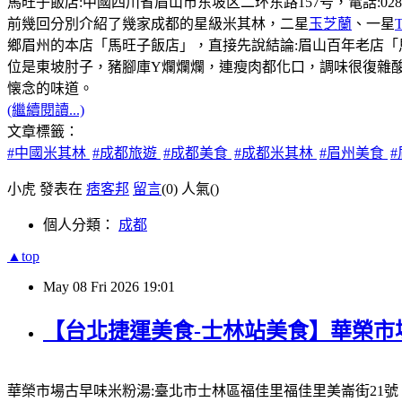
馬旺子飯店:中國四川省眉山市东坡区二环东路157号，電話:028-381131
前幾回分別介紹了幾家成都的星級米其林，二星
玉芝蘭
、一星
鄉眉州的本店「馬旺子飯店」，直接先說結論:眉山百年老店
位是東坡肘子，豬腳庫Y爛爛爛，連瘦肉都化口，調味很復雜
懐念的味道。
(繼續閱讀...)
文章標籤：
#中國米其林
#成都旅遊
#成都美食
#成都米其林
#眉州美食
小虎 發表在
痞客邦
留言
(0)
人氣(
)
個人分類：
成都
▲top
May
08
Fri
2026
19:01
【台北捷運美食-士林站美食】華榮市
華榮市場古早味米粉湯:臺北市士林區福佳里福佳里美崙街21號，