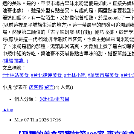
遇的美味。是的，華榮市場古早味米粉湯便是如此。直接先說
油膏也像），雖是外型有點差異。有趣的是，隔壁熟客要我甜
著這四個字。有一點陌生，又好像似曾相聽，於是google了
(以前這裡是平埔族生活的地方)。這一帶最早的開發可追溯到雍正
場，然後第二順位的「古早味蚵嗲·切仔麵」剛巧收攤，於是
哥(應該是這一代老闆)非常親切且客氣，也會主動過來問米
了。米粉是粗的那種，湯頭非常清爽，大骨加上煮了黑白切等
中規中矩的好吃，醬油膏不死鹹帶點古早味的甜，搭配薑絲正
(繼續閱讀...)
文章標籤：
#士林站美食
#台北捷運美食
#士林小吃
#華榮市場美食
#台
小虎 發表在
痞客邦
留言
(4)
人氣(
)
個人分類：
米粉湯/米苔目
▲top
May
07
Thu
2026
17:16