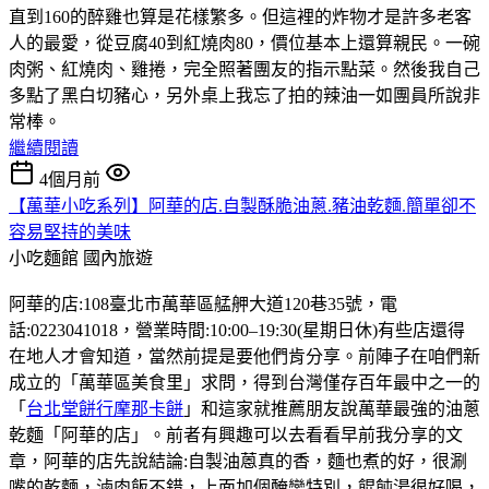
直到160的醉雞也算是花樣繁多。但這裡的炸物才是許多老客
人的最愛，從豆腐40到紅燒肉80，價位基本上還算親民。一碗
肉粥、紅燒肉、雞捲，完全照著團友的指示點菜。然後我自己
多點了黑白切豬心，另外桌上我忘了拍的辣油一如團員所說非
常棒。
繼續閱讀
4個月前
【萬華小吃系列】阿華的店.自製酥脆油蔥.豬油乾麵.簡單卻不
容易堅持的美味
小吃麵館
國內旅遊
阿華的店:108臺北市萬華區艋舺大道120巷35號，電
話:0223041018，營業時間:10:00–19:30(星期日休)有些店還得
在地人才會知道，當然前提是要他們肯分享。前陣子在咱們新
成立的「萬華區美食里」求問，得到台灣僅存百年最中之一的
「
台北堂餅行摩那卡餅
」和這家就推薦朋友說萬華最強的油蔥
乾麵「阿華的店」。前者有興趣可以去看看早前我分享的文
章，阿華的店先說結論:自製油蒽真的香，麵也煮的好，很涮
嘴的乾麵，滷肉飯不錯，上面加個醃蠻特別，餛飩湯很好喝，