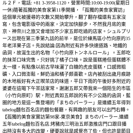
ル２Ｆ，電話: +81 3-3958-1120，營業時間:10:00-19:00(星期日
一休)隨著孤獨的美食家第11季開播，「孤獨的美食家實訪」
這個單元被援尋的次數又開始攀升，翻了翻存檔還有五家沒
寫，包含電影版中的兩家，決定加快腳步，不然我月底的東
京、神奈川之旅又會增加不少家五郎吃過的店家。シュルプリ
ース出現在第三季第九話的前半，是位於練馬區小竹向原的35
年老洋果子店。先說結論:因為附近有許多快速道路、地鐵的
函洞，故涎生出的名物「小竹向原トンネルロール」。五郎吃
的抹茶口味完售，只好挑了橘子口味。說是蛋糕捲但蛋糕體不
太一樣，有點像以前古早味灑了白糖的虎皮蛋糕，口感微粗
礦、入口微澎鬆，鮮奶油和橘子颇喜歡。店內被刮出歲月痕跡
的木地板好有大正喫茶店的味道，平日下雨的午後好多附近的
婆婆在這喝下午茶話家常。謝謝五郎又帶我來一個陌生的市區
（小竹向原町）駅，附近真如五郎說的有不少公路的函洞，藍
圈的地方是這一集登場的「まちのパーラー」是連續五年得到
tabelog麵包百名店的麵包餐廳，有興趣的朋友可以出門右轉。
【孤獨的美食家實訪第98家-東京美食】まちのパーラー.連續
五年tabelog麵包百名店.烤豬肉三明治五郎激推店門口跟目播
出時沒有多大的改變，硬要說就是感覺亮了些，但也許是節目