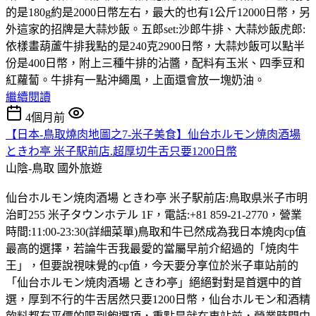
的是180g約是2000日幣左右，最大的也有1公斤12000日幣，另
外這家的招牌是大蒜炒飯。五郎set:沙郎牛排、大蒜炒飯虎郎:
依樣畫葫蘆牛排我點的是240克2900日幣，大蒜炒飯可以點半
份是400日幣，附上三種牛排的沾醬，配料有玉米、四季豆和
紅蘿蔔。牛排有一點沖繩風，上面還會放一塊奶油。
繼續閱讀
4個月前
【日本-鳥取燒肉地圖之7-米子美食】仙台ホルモン焼肉酒場
ときわ亭 米子駅前店.超厚切牛舌只要1200日幣
山陰-鳥取
國外旅遊
仙台ホルモン焼肉酒場 ときわ亭 米子駅前店:鳥取県米子市明
治町255 米子タウンホテル 1F，電話:+81 859-21-2770，營業
時間:11:00-23:30(詳細菜單)鳥取和牛已然成為我日本燒肉cp值
最高的選擇，若論牛舌我最愛的當屬早前介紹過的「焼肉牛
王」，但要說視味覺的cp值，今天要分享位於米子車站前的
「仙台ホルモン焼肉酒場 ときわ亭」絕絕對對是首選中的首
選，厚到不行的牛舌居然只要1200日幣，仙台ホルモン和酒精