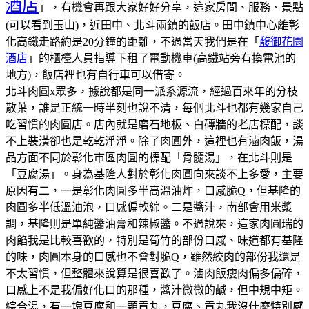
酒店
」，有機會再跟大家好好分享，這家房間、服務、景點
(可以看到玉山)，近田中、北斗兩鎮的飯店。田中鎮中心離彰
化高鐵走路約是20分鐘的距離，不過當天我們是在「
馥御花園
酒店
」的櫃檯人員指導下租了電動機車(高鐵站旁有換電池的
地方)，飯店裡也有自行車可以借寄。
北斗肉圓x眾多，據說都是同一派系源流，經過百來年的分枝
散葉，誰是正統一時半刻也說不清，每個北斗也都有幾家自己
吃習慣的肉圓店。
店內就是磨石地板、白磚牆的老店標配，談
不上裝潢卻也是乾乾淨淨。
除了肉圓外，這裡也有滷肉飯，湯
品方面不同於彰化市區肉圓的標配「骨髓湯」，在北斗則是
「豆腐湯」。
身為基隆人對於彰化肉圓向來談不上多愛，主要
原因有二，一是彰化肉圓多半高溫油炸，口感脆Q，但基隆的
肉圓多半低溫油泡，口感偏軟綿。二是醬汁，南部會用米漿
調，基隆則是單純醬油膏和辣椒醬。不過說來，這家肉圓瑞的
肉餡我是比較喜歡的，特別是筍竹的部份口感、味道都有基隆
的味，肉圓本身的口感也不會對脆Q，雖然絞肉的部份我還是
不太習慣，但整體來說算是很喜歡了。
滷肉飯瘦肉偏多偏碎，
口感上不是我偏好化口的那種，醬汁微微的鹹，但中規中矩。
綜合湯，有一塊豆腐和一顆貢丸，豆腐、貢丸我沒什麼特別感