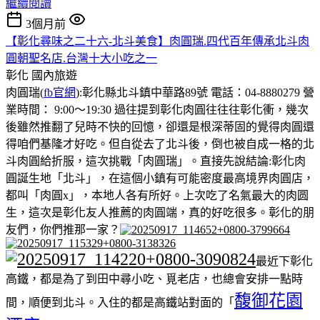
繼續閱讀
3個月前
【彰化尋味之二十六-北斗美食】肉圓瑞.四代百年傳承北斗肉
圓朝聖名店.台灣十大小吃之一
彰化
國內旅遊
肉圓瑞(
fb官網
):彰化縣北斗鎮中華路89號 電話：04-8880279 營
業時間： 9:00～19:30 過往提到彰化肉圓往往往彰化衝，幾次
後雖然推翻了兒時不快的回憶，卻還是根深蒂固的覺得肉圓還
得咱們基隆才好吃。但自從去了北斗後，倒也被自成一格的北
斗肉圓給折服，這次挑戰「肉圓瑞」。直接先說結論:彰化肉
圓誕生地「北斗」，在這個小鎮有可能密度最高境界肉圓店，
都叫「肉圓x」，本地人各有所好。上次吃了名氣最大的肉圆
生，這次是彰化友人推薦的肉圓端，真的好吃很多。彰化的朋
友們，你們推那一家？
最近下彰化
高鐵，都是為了到田中尋小吃、覓老店，也總會安排一點時
馥御花園
間，順便到北斗。入住的都是高鐵站對面的「