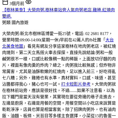
3個月前
【樹林美食】大榮肉粥.樹林車站旁人氣肉粥老店.雞捲.紅燒肉
雙絕.
粥類
國內旅遊
大榮肉粥:新北市樹林區博愛一街25號，電話: 02 2681 8177，
營業時間:09:00-14:00(星期一休)早前在42萬人的fb社團「
大台
北美食地圖
」看見有網友分享這家樹林在地肉粥老店，被紅燒
肉燒到，第二天立馬搭火車去探探。直接先說結論:粥和一般
鹹粥很不一樣，口感比較像稠一點的稀飯，上面放切仔麵的肉
片，裡面有像肉羮的炸肉？總之，肉粥我比較無感；但炸物非
常厲害，尤其是油酥軟嫩的紅燒肉，足以進入前三，好吃得亂
七八糟；另外，雞捲也有水準，真材實料，口感、味道，甚至
沾醬都得我心，豬心也可一試。
打卡短影片參考
。大榮肉粥就
在樹林前站旁，應該是很好找，不過.......如果不注意看，以為
拉下鐵門是當天沒有營業，其實現在要從旁邊的巷子走進去，
左邊是廚房，右邊是用餐的空間。用餐空間以小吃店來說算是
乾乾淨淨，店員也算是相當客氣。除了招牌肉粥外，也有滷肉
飯、油麵、板條、米苔目等多樣主食選擇，小菜從15的魯蛋一