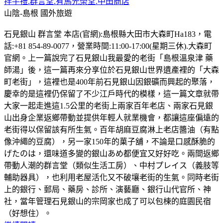
拌手禮.群言堂.有馬光榮堂.中田商店
山陰-島根
國外旅遊
石見銀山 群言堂 本店(官網):島根縣大田市大森町Ha183，電
話:+81 854-89-0077，營業時間:11:00-17:00(星期三休).大森町
官網。上一篇說完了石見銀山我最愛的老街「島根溫泉津 藥
師湯」後，這一篇再來分享位於石見銀山世界遺產裡的「大森
町老街」，這裡也是400年前石見銀山因銀礦而興起的聚落，
慶幸的是這裡仍保留了不少江戶時代的模樣，這一篇文章就帶
大家一起走進這1.5公里的老街上兩家百年老店、兩家石見銀
山出身企業返鄉帶動並提供年輕人就業機會，都讓這座偏遠的
老街得以保留該有所生氣。百年胡麻豆腐淋上老店醬油（有點
像沖繩的豆腐），另一家150年的菓子舖，不論是口感酥脆的
げたのは，還味道多變的銀山あめ都便宜又好好吃。兩間返鄉
帶動人潮的群言堂（類似生活工房）、中村プレイス（義肢等
輔助器具），也利用老屋活化又不破壤老街的生氣。同時老街
上的銀行、郵局、藥房、診所、演藝廳、銀行山代官所、神
社，當年管理石見銀山的宗岡家也成了可以包楝的庭園民宿
（好想住）。