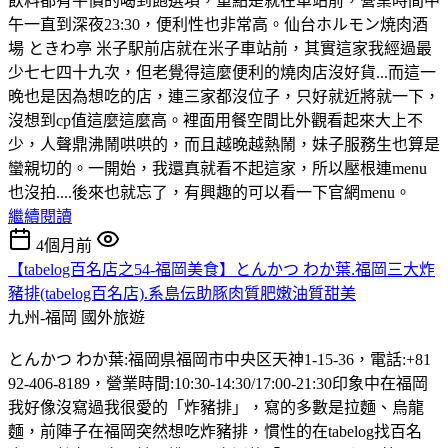
飲料都有平價的喝到飽選項，重點是就在車站前，營業時間中
午一直到深夜23:30，便利性也非常高。仙台ホルモン焼肉酒
場 ときわ亭 米子駅前店就在米子車站前，其實這家我經過最
少七七四十九次，但老覺得這麼便利的燒肉店沒好貨...而這一
晚也是因為想吃的店，連三家都沒位子，只好就近將就一下，
沒想到cp值這麼這麼高。裡面用餐空間比外觀看起來大上不
少，人聲鼎沸鬧哄哄的，而且越晚越熱鬧，妹子服務生也算是
蠻親切的。一開始，我還真就看不起這家，所以壓根連menu
也沒拍....後來也就忘了，有興趣的可以看一下官網menu。
繼續閱讀
4個月前
【tabelog百名店之54-福岡美食】とんかつ わか葉.福岡三大炸
豬排(tabelog百名店).系島伝助豚肉質肥嫩油質甜美
九州-福岡
國外旅遊
とんかつ わか葉:福岡県福岡市中央区天神1-15-36，電話:+81
92-406-8189，營業時間:10:30-14:30/17:00-21:30印象中在福岡
我好像沒寫過我很愛的「炸豬排」，寫的多數是拉麵、烏龍
麵，前陣子在福岡突然想吃炸豬排，慣性的在tabelog找百名