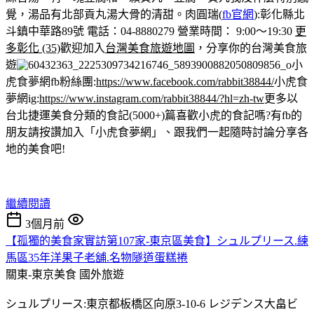
覺，湯品有北部貢丸湯大骨的清甜。
肉圓瑞(
fb官網
):彰化縣北
斗鎮中華路89號 電話：04-8880279 營業時間： 9:00～19:30
更
多彰化 (35)
歡迎加入
台灣美食旅遊地圖
，分享你的台灣美食旅
遊
小
虎食夢網fb粉絲團:
https://www.facebook.com/rabbit38844/
小虎食
夢網ig:
https://www.instagram.com/rabbit38844/?hl=zh-tw
更多以
台北捷運美食分類的食記(5000+)篇
喜歡小虎的食記嗎?有fb的
朋友請按讚加入「小虎食夢網」、跟我們一起隨時討論分享各
地的美食吧!
繼續閱讀
3個月前
【孤獨的美食家實訪第107家-東京區美食】シュルプリース.練
馬區35年洋果子老舖.名物隧道蛋糕捲
關東-東京美食
國外旅遊
シュルプリース:東京都板橋区向原3-10-6 レジデンス大畠ビ