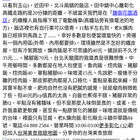
以看到玉山)，近田中、北斗兩鎮的飯店。田中鎮中心離彰化
高鐵走路約是20分鐘的距離，不過當天我們是在「
馥御花園酒
店
」的櫃檯人員指導下租了電動機車(高鐵站旁有換電池的地
方)，飯店裡也有自行車可以借寄。
11點半左右到，老K爌肉
飯已經排到馬路上了.......，幸好多數是包便當還蠻快的。
旁邊
有一個內用區(外帶、內用都要排)，環境雖然是不怎好的鐵皮
屋，但有冷氣開放。
爌肉飯是不可思議的40元，據說前不久才
35元.....。豬腳飯70元，台北天龍國的我還真是很難想像。
中
午用餐時間，多數都是在地人包便宜，魯肉飯、焢肉飯、豬腳
飯。
焢肉飯40、單點豬腳60，味噌湯15元。
先說肥、瘦幾乎分
離的焢肉飯，那皮那肥肉都是入口極化，重點是看起來鹹，但
其實半點不會，肥肉自然也沒有肥膩的感覺，就是瘦肉稍微乾
了些，但40元的cp值真的太高，白飯也煮得不錯。
豬腳非常的
脆Q，半點沒有豬騷味，但不是那麼入味倒是真的，或者，也
許我喜歡更軟爛，甚至有一點膠質化的豬腳。味噌湯就是傳統
的台味，裡面只有豆腐。
老K爌肉飯:彰化縣北斗鎮中華路84
號，電話:04 888 2584，營業時間:10:00-03:00
更多彰化 (32)
歡
迎加入
台灣美食旅遊地圖
，分享你的台灣美食旅遊