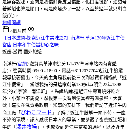
是無從說起，滷肉是我偏好帶皮且偏肥，化口度挺好，油甜帶
著微鹹也算是順口，就是肉燥少了一點，以至於過半就只剩白
飯(笑)。
繼續閱讀
4個月前
【日本滋賀-探索近江牛美味之7】南洋軒.草津130年近江牛便
當店.日本和牛便當初心之味
近畿-滋賀
國外旅遊
南洋軒(
官網
):滋賀県草津市追分1-1-33(草津車站內有實體
店)，營業時間:09:00 - 18:00，電話:+81120377040近江牛追蹤
報導接著播出，今天的主角是我前後三次到滋賀都錯過的「近
江牛便當」，當然我指的是這家創業130多年(明治22年1898
年)的老字號「南洋軒」。先說結論:這近江牛壽喜燒好吃之
外，小菜也不馬虎，然後第一次看到便當裡有溫泉蛋，大喜
歡！這次在滋賀縣政府、知事的安排下，我們走訪了近江牛肉
びわこフード
商工廠「
」了解了近江牛肢解一絲不苟、一塵
不染的環境，讓人感嘆日本人的專業，並參觀了畜養近江姬和
澤井牧場
牛的「
」，也感受到近江牛畜養的過程，以及近年