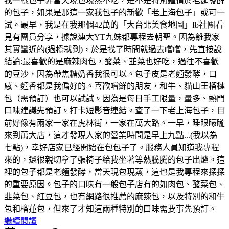
我一樣包子非當天現包現蒸不吃，是不是特別鐘情於老麵發酵
的包子，如果是那這一家我包子的新歡「老上海包子」或可一
試。最早，我是在我那個42萬的「大台北美食地圖」fb社團看
見有團員分享，據說連大YT九妹都專程去朝聖。因為離我家
其實蠻近的(過橋就到)，於是找了時間就過去嚐嚐，先直接說
結論:最喜歡的是麻辣肉包，酸菜、韮菜也好吃，過往不喜歡
的豆沙，因為帶焦糖奶香我很可以。包子皮是老麵發酵，口
感、麵香都是我偏好的。喜歡嚐鮮的朋友，和牛、貓山王榴槤
包（需預訂）也可以試試。因為是每日手工限量，量多、熱門
口味建議先預訂。打卡短影音連結。查了一下老上海包子，目
前好像有兩家一家在虎林街，一家在萬大路。一早，睡眼矇矓
來到萬大店，這才發現人家的營業時間是早上九點...(我以為
七點)，幸好店家已經開始在包包子了。服務人員知道我專程
來的，還很親切拿了張椅子給我坐著等熱騰騰的包子出爐。這
裡的包子都是老麵發酵，當天現包現蒸，這也是我專程來探探
的重要原因。包子的口味有一般包子店有的如肉包、酸菜包、
韭菜包、紅豆包，也有網路很推薦的麻辣包，以及特別的和牛
包和榴蓮包，但來了才知這兩種特別的口味需要事先預訂。
繼續閱讀