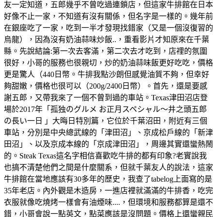
友一定知道，五郎幾乎不曾吃過連鎖店，但這家牛排館在日本
好像不止一家，不知道有沒有關係，但名字是一樣的。幾年前
在銀座吃了一家，吃到一半才發現找錯家（又是一個沒復習的
烏龍），因為沒有奶油蒜味炒飯..，重看影片才知原來在千葉
縣。先說結論:第一次去客滿，第二次去才吃到，店𥚃的氛圍
很好，小哥的服務也很親切，炒的奶油蒜味飯更好吃吃，價格
更是驚人（440日幣。牛排我點沙朗但感覺油質不夠，但幸好
夠甜嫩，價格也很可以（200g/2400日幣）。首先，還是要感
謝五郎，又帶我來了一個不曾到過的車站。Texas津田沼店登
場於2017年「孤独のグルメ お正月スペシャル～井之頭五郎
の長い一日 」大晦日特別篇，它位於千葉沼田，附近有三個
車站，分別是中央總武線的「津田沼」、京成松戶線的「新津
田沼」、以及京成本線的「京成津田沼」，周邊其實還蠻熱鬧
的。Steak Texas這名字相信喜歡吃牛排的都有印象?老實說我
也搞不清楚他們之間是什麼關系，但就千葉友人的說法，這家
牛排館在當地應該有30多年的歷史，我查了tabelog上面寫的是
35年老店。內外觀是木造房，一進店裡就滿滿的牛排香，吃完
衣服就像吃燒烤一樣會有油煙味....，但環境和服務都算是還不
錯，小哥會說一點英文，點菜應該是沒問題。價格上還蠻親民