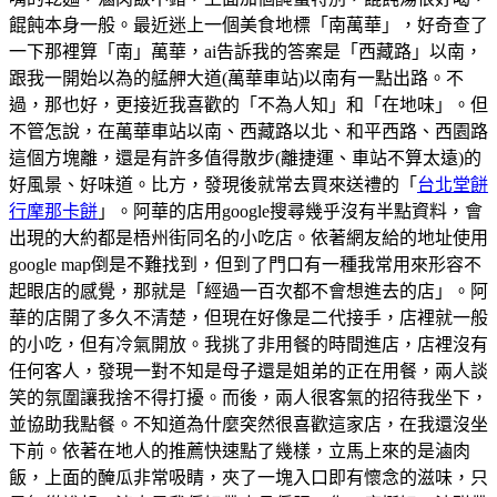
餛飩本身一般。最近迷上一個美食地標「南萬華」，好奇查了
一下那裡算「南」萬華，ai告訴我的答案是「西藏路」以南，
跟我一開始以為的艋舺大道(萬華車站)以南有一點出路。不
過，那也好，更接近我喜歡的「不為人知」和「在地味」。但
不管怎說，在萬華車站以南、西藏路以北、和平西路、西園路
這個方塊離，還是有許多值得散步(離捷運、車站不算太遠)的
好風景、好味道。比方，發現後就常去買來送禮的「
台北堂餅
行摩那卡餅
」。阿華的店用google搜尋幾乎沒有半點資料，會
出現的大約都是梧州街同名的小吃店。依著網友給的地址使用
google map倒是不難找到，但到了門口有一種我常用來形容不
起眼店的感覺，那就是「經過一百次都不會想進去的店」。阿
華的店開了多久不清楚，但現在好像是二代接手，店裡就一般
的小吃，但有冷氣開放。我挑了非用餐的時間進店，店裡沒有
任何客人，發現一對不知是母子還是姐弟的正在用餐，兩人談
笑的氛圍讓我捨不得打擾。而後，兩人很客氣的招待我坐下，
並協助我點餐。不知道為什麼突然很喜歡這家店，在我還沒坐
下前。依著在地人的推薦快速點了幾樣，立馬上來的是滷肉
飯，上面的醃瓜非常吸睛，夾了一塊入口即有懷念的滋味，只