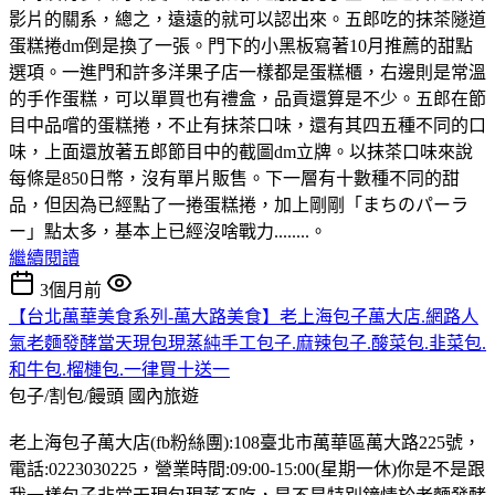
影片的關系，總之，遠遠的就可以認出來。五郎吃的抹茶隧道
蛋糕捲dm倒是換了一張。門下的小黑板寫著10月推薦的甜點
選項。一進門和許多洋果子店一樣都是蛋糕櫃，右邊則是常溫
的手作蛋糕，可以單買也有禮盒，品貢還算是不少。五郎在節
目中品嚐的蛋糕捲，不止有抹茶口味，還有其四五種不同的口
味，上面還放著五郎節目中的截圖dm立牌。以抹茶口味來說
每條是850日幣，沒有單片販售。下一層有十數種不同的甜
品，但因為已經點了一捲蛋糕捲，加上剛剛「まちのパーラ
ー」點太多，基本上已經沒啥戰力........。
繼續閱讀
3個月前
【台北萬華美食系列-萬大路美食】老上海包子萬大店.網路人
氣老麵發酵當天現包現蒸純手工包子.麻辣包子.酸菜包.韭菜包.
和牛包.榴槤包.一律買十送一
包子/割包/饅頭
國內旅遊
老上海包子萬大店(fb粉絲團):108臺北市萬華區萬大路225號，
電話:0223030225，營業時間:09:00-15:00(星期一休)你是不是跟