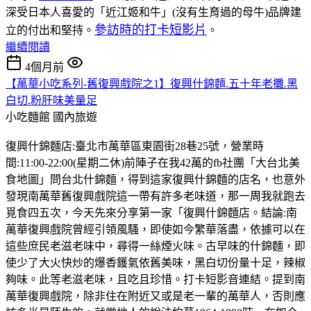
深受日本人喜愛的「近江姬和牛」(沒有生育過的母牛)品牌建
參訪時的打卡短影片
立的付出和堅持。
。
繼續閱讀
4個月前
【萬華小吃系列-舊復興戲院之1】復興什錦麵.五十年老攤.黑
白切.粉肝味美量足
小吃麵館
國內旅遊
復興什錦麵店:臺北市萬華區東園街28巷25號，營業時
間:11:00-22:00(星期二休)前陣子在我42萬的fb社團「大台北美
食地圖」問台北什錦麵，得到這家復興什錦麵的店名，也意外
發現南萬華舊復興戲院這一帶有許多老味道，那一周我就跑去
覓食四五次，今天先來分享第一家「復興什錦麵店。結論:南
萬華復興戲院曾經引領風騷，即使如今繁華落盡，依據可以在
這些庶民老滋老味中，尋得一絲煙火味。古早味的什錦麵，即
使少了大火快炒的爆香鑊氣依舊美味，黑白切份量十足，辣椒
夠味。此等老滋老味，且吃且珍惜。打卡短影音連結。提到南
萬華復興戲院，除非住在附近又或是老一輩的萬華人，否則應