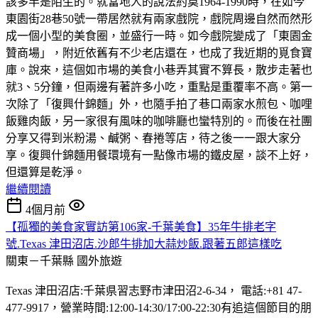
該多半是陌生的。就當地人的說法約莫1964-1990時，在如今
東園街28巷50號一帶居然就有兩家戲院，戲院周邊自然而然形
成一個小型的美食圈，並盛行一時。如今戲院變成了「東園金
贊商場」，附近依舊有不少老店還在，也成了我近期的覓食寶
庫。說來，這個如市場的美食小巷弄其實不算長，散步走著也
就3、5分鐘，但兩邊有著許多小吃，重點是重覆率不高。第一
次除了「復興什錦麵」外，也隨手拍了巷口兩家水煎包、咖哩
飯雞肉飯，另一家很有風味的咖啡廳也蠻特別的。而後在社團
分享又得到米粉湯、鹹粥、春捲等店，待之後一一跟大家分
享。復興什錦麵用餐環境有一點像市場的鐵皮屋，談不上好，
但還算是乾淨。
繼續閱讀
4個月前
【孤獨的美食家實訪第106家-千葉美食】35年牛排老字
號.Texas 津田沼店.沙郎牛排加大蒜炒飯.跟著五郎這樣吃
關東－千葉縣
國外旅遊
Texas 津田沼店:千葉県習志野市津田沼2-6-34， 電話:+81 47-
477-9917，營業時間:12:00-14:30/17:00-22:30有追這個節目的朋