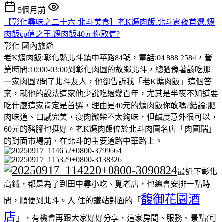
5個月前
【彰化尋味之二十六-北斗美食】老K爌肉飯.北斗宵夜首選.爌
肉飯cp值之王.爌肉飯40元你敢信?
彰化
國內旅遊
老K爌肉飯:彰化縣北斗鎮中華路84號，電話:04 888 2584，營
業時間:10:00-03:00到彰化肉圓的故鄉北斗，總猶豫著該吃那
一家肉圓?問了北斗友人，他卻告訴我「老K爌肉飯」這個答
案，就他的說法這家他少說吃過幾百年，尤其是半夜不知道要
吃什麼這家肯定是首選，理由是40元的爌肉飯你敢嗎?結論:肥
肉味道、口感完美，瘦肉微柴不太夠味，但鹹度意外很可以，
60元的豬腳也挺好。老K爌肉飯位於北斗肉圓名店「肉圓瑞」
的對面市場前，在北斗的主要道路中華路上。
最近下彰化
高鐵，都是為了到田中尋小吃、覓老店，也總會安排一點時
馥御花園酒
間，順便到北斗。入 住的鐵站對面的「
店
」，有機會再跟大家好好分享，這家房間、服務、景點(可