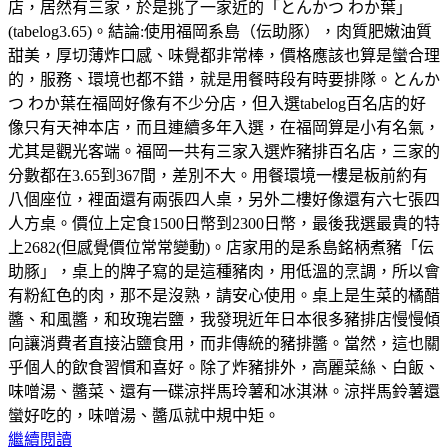
店，居然有三家，於是挑了一家近的「とんかつ わか葉」
(tabelog3.65)。結論:使用福岡系島（伝助豚），肉質肥嫩油質
甜美，厚切薄炸口感、味覺都非常棒，價格應該也算是蠻合理
的，服務、環境也都不錯，就是用餐時段有時要排隊。とんか
つ わか葉在福岡好像有不少分店，但入選tabelog百名店的好
像只有天神本店，而且連續多年入選，在福岡算是小有名氣，
尤其是觀光客端。福岡一共有三家入選炸豬排百名店，三家的
分數都在3.65到367間，差別不大。用餐環境一樓是板前約有
八個座位，裡面還有兩張四人桌，另外二樓好像還有六七張四
人方桌。價位上定食1500日幣到2300日幣，最後我選最貴的特
上2682(但感覺價位常常變動)。店家用的是系島銘柄煮豬「伝
助豚」，桌上的牌子寫的是這種豬肉，用低溫的烹調，所以會
有粉紅色的肉，那不是沒熟，請安心使用。桌上是生菜的橘醋
醬、和風醬，和玫瑰岩鹽，我發現近年日本很多豬排店慢慢傾
向讓消費者直接沾鹽食用，而非傳統的豬排醬。當然，這也關
乎個人的飲食習慣和喜好。除了炸豬排外，高麗菜絲、白飯、
味噌湯、醬菜、還有一碟涼拌馬玲薯和冰淇淋。涼拌馬鈴薯還
蠻好吃的，味噌湯、醬瓜就中規中矩。
繼續閱讀