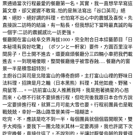
票通過當次行程最愛的餐廳第一名。其實，我一直想早早寫這
篇文章，卻又遲遲不敢寫..怕的是無法寫出「谷口英司」絕
美、絕妙、絕好調的料理，也怕寫不出心中的震憾及喜悅。先
直接說二訪時的結論，有一點長，但我想記下當時最真誠的每
一個字:二訪的震撼感比一訪更強。
餐廳開在富山岐阜交界海拔1000，完全附合日本綜藝節目「日
本秘境有房好吃驚」（ポツンと一軒家）要件，方圓百里沒半
間房子，巴士開不進去，還要麻煩餐廳分三四輛小車把我們載
進去。一到現場傻眼，整間餐廳幾乎被雪吞蝕…. 餐廳內的窗
景一半是積雪超特別。
主廚谷口英司是北陸富山的傳奇廚師，主打富山山𥚃的野味日
法料理，招牌是月之輪（日本黑熊）料理，其他如鹿、野豬、
飛鼠等….。一訪前富山友人推薦我時，我是抱著摘星的心態
而來，心想不行就不要排進行程，但吃完後我跟日本合作方說
一定要排進行程，就算二月可能大雪也要。行程前團員也是戰
戰兢兢，幸好一路山路雪景美得一塌糊塗。
吃完，不，應該是吃不到一半，每個團員就個個眉開眼笑，雙
手大拇指，要我下一團北陸米其林一定要再排，我也許諾下次
吃完晚餐，直接住這了。不說別的，光讓討厭螢烏賊的我覺得