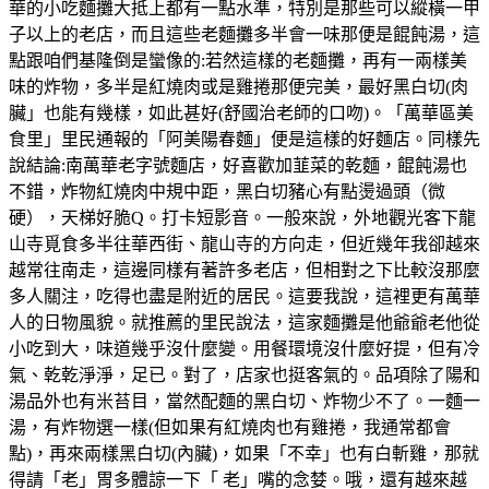
華的小吃麵攤大抵上都有一點水準，特別是那些可以縱橫一甲
子以上的老店，而且這些老麵攤多半會一味那便是餛飩湯，這
點跟咱們基隆倒是蠻像的:若然這樣的老麵攤，再有一兩樣美
味的炸物，多半是紅燒肉或是雞捲那便完美，最好黑白切(肉
臟」也能有幾樣，如此甚好(舒國治老師的口吻)。「萬華區美
食里」里民通報的「阿美陽春麵」便是這樣的好麵店。同樣先
說結論:南萬華老字號麵店，好喜歡加韮菜的乾麵，餛飩湯也
不錯，炸物紅燒肉中規中距，黑白切豬心有點燙過頭（微
硬），天梯好脆Q。打卡短影音。一般來說，外地觀光客下龍
山寺覓食多半往華西街、龍山寺的方向走，但近幾年我卻越來
越常往南走，這邊同樣有著許多老店，但相對之下比較沒那麼
多人關注，吃得也盡是附近的居民。這要我說，這裡更有萬華
人的日物風貌。就推薦的里民說法，這家麵攤是他爺爺老他從
小吃到大，味道幾乎沒什麼變。用餐環境沒什麼好提，但有冷
氣、乾乾淨淨，足已。對了，店家也挺客氣的。品項除了陽和
湯品外也有米苔目，當然配麵的黑白切、炸物少不了。一麵一
湯，有炸物選一樣(但如果有紅燒肉也有雞捲，我通常都會
點)，再來兩樣黑白切(內臟)，如果「不幸」也有白斬雞，那就
得請「老」胃多體諒一下「 老」嘴的念婪。哦，還有越來越