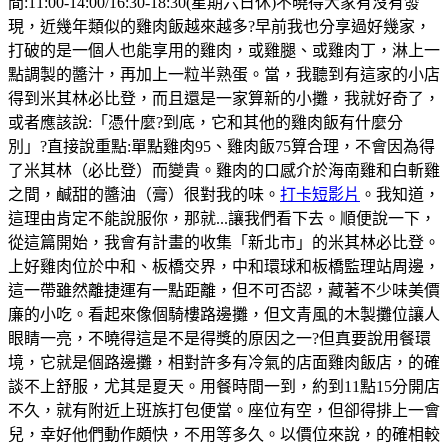
間:11:00-14:00/16:30-18:30(星期六日休)不曉得大家有沒有發
現，近幾年類似的雞肉飯越來越多?早前我也分享過好幾家，
打破的是一個人也能享用的雞肉，或雞腿、或雞肉丁，淋上一
點調製的醬汁，再加上一粒半熟蛋。當，我聽到有這家的小店
得到米其林必比登，而且還是一家算新的小攤，我就好奇了，
或者應該說:「憑什麼?到底，它和其他的雞肉飯有什麼分
別」?直接說重點:單點雞肉95、雞肉飯75算合理，不會因為得
了米其林（必比登）而變貴。雞肉的口感介於海南雞和白斬雞
之間，鹹甜的醬油（膏）很對我的味。
打卡短影片
。我知道，
這理由肯定不能說服你，那就...讓我們看下去。順便說一下，
從這篇開始，我會有計畫的收集「新北市」的米其林必比登。
上好雞肉位於中和、板橋交界，中和環球和板橋監理站周邊，
這一帶雖然離捷運有一點距離，但不可否認，藏著不少味美價
廉的小吃。看起來像個騎樓路邊攤，但文青風的木製攤位讓人
眼睛一亮，不曉得這是不是得獎的原因之一?但真要說用餐環
境，它就是個路邊攤，相對許多有冷氣的店面雞肉飯店，的確
談不上舒服，尤其是夏天。用餐時間一到，約到11點15分開店
不久，就有附近上班族打包便當。座位有空，但卻得排上一會
兒，幸好他們動作頗快，不用等多久。以價位來說，的確相較