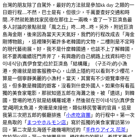
台灣的朋友除了自駕外，最好的方法就是參加kk day 之類的一
日遊行程....不然，巴士是有，但很少，千萬要查好交通和時
間..不然就乾脆找家民宿在那住上一兩晚。查了一下巨濟島最
多人討論的景點就是「風之丘」咚....咚...咚。另外，附近巨濟
島海金剛，後來因為當天天天氣好，我們的行程改成去「海金
剛博物館」，這裡陳列著許多老韓國的文物，二樓則是不定時
的現代藝術展。好，我不是什麼韓國通，也談不上了解韓國，
就不要再繼續班門弄斧了，有興趣的自己網路上找資料吧!진
이네식당(真伊食堂)位於巨濟島「結構羅」（구조라)的小漁
港，旁邊就是遊客服務中心，山頭上隱約可以看到不少櫻花，
算是一個寧靜美麗的小漁村。當天，其實有不少遊覽車停在
這，但多數是韓國的遊客，沒看到什麼外國人。如果你有看孤
獨的美食家電影，那就知道五郎在海灘之後，被「遺送」到韓
國，登場的地方就是結構羅城港，然後就在진이네식당(真伊食
堂)喝明太魚湯，旁邊是來接他，類似移民警署的官員。這是
我第三次把五郎的餐廳排進「
小虎吃貨團
」的行程中。第一次
是鳥取的「
まつやホルモン店
」寫於孤獨的美食家實訪第59
回，第二次是北海道千歲機場附近的「
手作りアイス 花茶
」