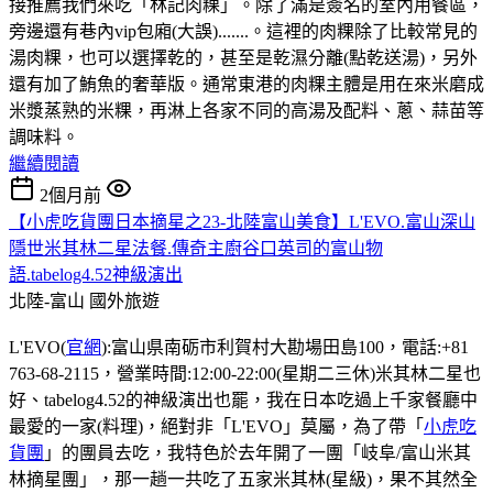
接推薦我們來吃「林記肉粿」。除了滿是簽名的室內用餐區，
旁邊還有巷內vip包廂(大誤).......。這裡的肉粿除了比較常見的
湯肉粿，也可以選擇乾的，甚至是乾濕分離(點乾送湯)，另外
還有加了鮪魚的奢華版。通常東港的肉粿主體是用在來米磨成
米漿蒸熟的米粿，再淋上各家不同的高湯及配料、蔥、蒜苗等
調味料。
繼續閱讀
2個月前
【小虎吃貨團日本摘星之23-北陸富山美食】L'EVO.富山深山
隱世米其林二星法餐.傳奇主廚谷口英司的富山物
語.tabelog4.52神級演出
北陸-富山
國外旅遊
L'EVO(
官網
):富山県南砺市利賀村大勘場田島100，電話:+81
763-68-2115，營業時間:12:00-22:00(星期二三休)米其林二星也
好、tabelog4.52的神級演出也罷，我在日本吃過上千家餐廳中
最愛的一家(料理)，絕對非「L'EVO」莫屬，為了帶「
小虎吃
貨團
」的團員去吃，我特色於去年開了一團「岐阜/富山米其
林摘星團」，那一趟一共吃了五家米其林(星級)，果不其然全