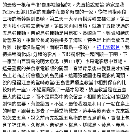
的最後一根稻草(好像那裡怪怪的)。先直接說結論:這家是我
Follow五郞115家的餐廳中花最多時間的一家，從福岡搭兩段
三接的新幹線到長崎，第二天一大早再搭渡輪去福江島，第三
天再換小渡輪去奈留島，第四天再回長崎，就為了五郎吃過的
五島強棒麵。奈留島強棒麵是用昆布、長崎魚干、雞骨和豬肉
骨醬煮的，相較於長崎的強棒多了海味，特色是上面會放五島
炸雞（後悔沒點這個，而跟五郎點一樣的）。
打卡短影片
。我
把過程簡化成1分鐘的影片，五郎粉跟我一起回顧一下吧，下
一家釜山巨濟島的明太魚湯（第111家）也是電影版中登場。
這是孤獨的美食家電影版的開頭，音樂背景後來我登島才知是
島上老商店街會播放的島民謠。這兩張截圖也是電影的開頭，
說的是福江島的堂崎教堂(五島世界遺產教堂中相對保存的比
較好的一座)，不過實際跑了一趟才發現，這座教堂是在五島
最大的福江島，而不是電影中的奈留島，相關的設定可能因為
劇情的需要，有些錯置。不過，最後我還是利用了一點在島上
的時間，跟著五郎去了一趟堂崎教堂，這事容後再表。先來說
說怎去五島，說之前再先說說五島指的是五島群島，實際上包
含了福江島、久賀島、奈留島、椛島、嵯峨島、黃島、赤島、