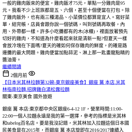
一般的雞肉飯來的便宜，雞肉飯才75元，單點一分雞肉是95
元。我看不少上班族都是五、六個，甚至十個便當在打包。除
了雞肉飯外，也有兩三種湯品、小菜價位都算是宜人。寫好菜
單，結完帳，店員會跟你說一個號碼，叫到號碼再取餐，內
用、外帶都一樣。許多小吃攤都有的木(冰櫃)，裡面放著預先
切好的雞肉，不知道為什麼看起來就是清新一點?但夏天一樣
會放冷塊在下面嗎?夏天的確如何保存雞肉的鮮度，的確是路
邊攤的最大問題。雞肉便當加點蒜泥、淋上那一匙畫龍點睛的
醬油膏。
繼續閱讀
2個月前
【日本米其林拉麵第32碗-東京銀座美食】銀座 篝 本店.米其
林指南拉麵.招牌雞白湯松露拉麵
關東-東京美食
國外旅遊
銀座 篝 本店:東京都中央区銀座6-4-12 1F，營業時間:11:00-
22:00一個人拉麵永遠是我的第一選擇，參考的指標是米其林
和tabelog百名店。要是我沒記錯，米其林加入拉麵這個日本國
民美食是在2015年，而銀座 篝 本店旋即在2016/2017連續入