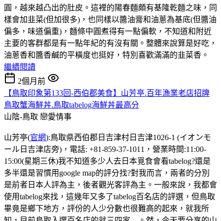
圓，越來越凸出的肚皮。這裡的陽春麵頗有基隆乾麵之味，同
樣會加韭菜(但加很多)，也同樣以醬油膏和油蔥為基底(但醬油
偏多，味道偏重)，麵條中圓煮得有一點偏軟，不知道和附近
主要的客群都是有一點年紀的有沒有關。整體來說算是好吃，
油蔥香和醬香鹹的平橫度也挺好，特別喜歡滿滿的韭菜香。
繼續閱讀
2個月前
【鳥取印象第133回-西伯郡美食】山芳亭.百年漁業老店招牌
鳥取蟹海鮮丼.鳥取tabelog海鮮丼最高分
山陰-鳥取
戀愛情事
山芳亭(
官網
):鳥取県西伯郡日吉津村日吉津1026-1 (イオンモ
ール日吉津店旁)，電話: +81-859-37-1011，營業時間:11:00-
15:00(星期三休)我不知道多少人去日本覓食會看tabelog?還是
多半還是習慣用google map的評分找?對我而言，兩者的分別
是前者日本人評為主，後者觀光客評為主。一般來說，我都會
使用tabelog來找，這幾年又多了tabelog百名店的評選，但鳥取
畢竟是鄉下地方，評份的人少分數也很難高的起來，就我所
知，目前鳥取入選百名店的就三四家....。然，今天要分享的山