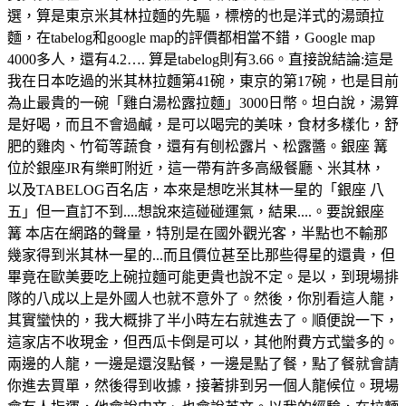
選，算是東京米其林拉麵的先驅，標榜的也是洋式的湯頭拉
麵，在tabelog和google map的評價都相當不錯，Google map
4000多人，還有4.2…. 算是tabelog則有3.66。直接說結論:這是
我在日本吃過的米其林拉麵第41碗，東京的第17碗，也是目前
為止最貴的一碗「雞白湯松露拉麵」3000日幣。坦白說，湯算
是好喝，而且不會過鹹，是可以喝完的美味，食材多樣化，舒
肥的雞肉、竹筍等蔬食，還有有刨松露片、松露醬。銀座 篝
位於銀座JR有樂町附近，這一帶有許多高級餐廳、米其林，
以及TABELOG百名店，本來是想吃米其林一星的「銀座 八
五」但一直訂不到....想說來這碰碰運氣，結果....。要說銀座
篝 本店在網路的聲量，特別是在國外觀光客，半點也不輸那
幾家得到米其林一星的...而且價位甚至比那些得星的還貴，但
畢竟在歐美要吃上碗拉麵可能更貴也說不定。是以，到現場排
隊的八成以上是外國人也就不意外了。然後，你別看這人龍，
其實蠻快的，我大概排了半小時左右就進去了。順便說一下，
這家店不收現金，但西瓜卡倒是可以，其他附費方式蠻多的。
兩邊的人龍，一邊是還沒點餐，一邊是點了餐，點了餐就會請
你進去買單，然後得到收據，接著排到另一個人龍候位。現場