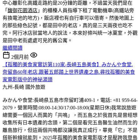
中心離彰化高鐵走路約是20分鐘的距離，不過當天我們是在
「
馥御花園酒店
」的櫃檯人員指導下租了電動機車(高鐵站旁
有換電池的地方)，飯店裡也有自行車可以借寄。然後地圖上
的那些綠色記號，都是田中的老店，真的是三天兩夜也吃不
完。
阿行冰店就當地人的說法，本來好條叫統一冰菓室，外觀
是田中老街處處可見的舊公寓。
繼續閱讀
2個月前
【孤獨的美食家實訪第110家-長崎五島美食】みかんや食堂.
奈留島60年老店.跟著五郎踏上世界遺產之島.尋找孤獨的美食
家電影版中的神祕湯頭
九州-長崎
國外旅遊
みかんや食堂:長崎県五島市奈留町浦409-1，電話: +81 959-64-
2079，營業時間:08:00-14:30/17:00-18:00(星期日休)我常說旅遊
總需要一個因人而異的「共鳴」，而五島之於我首先是曾經想
收集所有日本遺產的念頭，第二個是看完五島醫生油然而生的
離島旅行，但這兩個共鳴都沒讓我真正成行，畢竟「它」不是
搭新幹線就能到。2025年孤獨的美食家電影版才是壓跨我登島