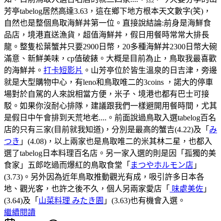
芳亭tabelog居然高達3.63，這在鄉下地方根本天文數字(笑)，
自然也是整個鳥取海鮮丼第一位。直接說結論:前身是海鮮食
品店，境港直送漁貨，超值海鮮丼，假日用餐時常常大排長
龍。整隻松葉蟹丼只要2900日幣，20多種海鮮丼2300日幣大碗
滿意、新鮮美味，cp值破錶。大概是目前為止，鳥取我最喜歡
的海鮮丼。
打卡短影片
。山芳亭位於皆生溫泉的日吉津，旁邊
就是大型購物中心，有leno和鳥取唯二的3coins ，諾大的停車
場對於自駕的人來說相當方便，米子、境港也都有巴士可接
駁。如果你沒耐心排隊，建議跟我們一樣避開用餐時間，尤其
是假日中午會排到天荒地老....。前面說過鳥取入選tabelog百名
店的只有三家(目前就我知道)，分別是最高的蟹吉(4.22)及「
み
つき
」(4.08)，以上兩家也是鳥取唯二的米其林二星，也都入
選了tabelog日本料理百名店。另一家入選的則是因「孤獨的美
食家」五郎吃過而爆紅的鳥取食堂「
まつやホルモン店
」
(3.73)。另外因為近年鳥取推動觀光有成，吸引許多日本各
地、觀光客，也許之後不久，個人另兩家愛店「
味處美佐
」
(3.64)及「
山菜料理 みたき園
」(3.63)也有機會入選。
繼續閱讀