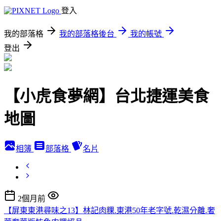
登入
我的部落格
我的部落格後台
我的帳號
登出
【小虎食夢網】台北捷運美食
地圖
相簿
部落格
名片
2個月前
【屏東東港尋味之13】林記肉粿.東港50年老字號.乾濕分離.奢