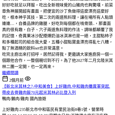
好好吃就足以拜服，吃出全新視味覺的山豬肉也夠驚嘆，前菜
章魚神展開超有畫面，把便宜的沙丁魚做得這麼漂亮這麼好
吃，根本神乎其技，第二次的兩道熊料理，讓在場所有人點頭
連連…，自養品牌的雞腿，好吃到每個都在啃骨頭..，那畫面
真的很有趣，白子、穴子兩道魚料理的作法、調味都顛覆了我
的記憶，奇異果冰沙配煙燻奶油冰淇淋也是一絕，主甜點柿子
和多種起司的組合我大愛，五種小甜點寶盒漂亮得亂七八糟，
點了無酒精的飲料set也非常滿意。
吃完主廚出來打招呼，居然記得我，更邀請大家進廚房一個一
個跟他合作，一整個親切到不行。為了他2027年二月北陸米其
林二團一定開，也一定再來。
繼續閱讀
2個月前
【新北米其林之7-中和美食】上好雞肉.中和雞肉攤異軍突起.
帶皮去骨雞肉飯70元起米其林必比登入列
鴨肉/鵝肉/雞肉
國內旅遊
上好雞肉:235新北市中和區民有里民治街8巷1號，營業時