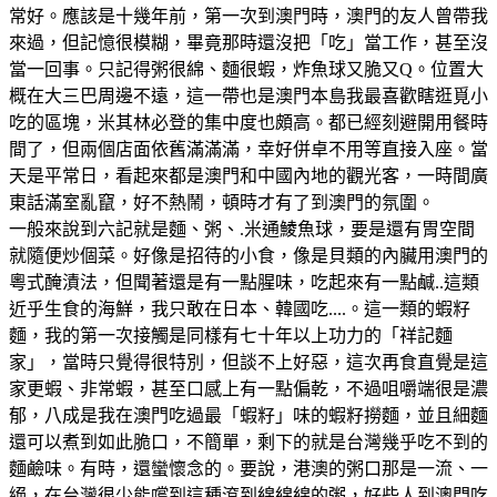
常好。應該是十幾年前，第一次到澳門時，澳門的友人曾帶我
來過，但記憶很模糊，畢竟那時還沒把「吃」當工作，甚至沒
當一回事。只記得粥很綿、麵很蝦，炸魚球又脆又Q。位置大
概在大三巴周邊不遠，這一帶也是澳門本島我最喜歡瞎逛覓小
吃的區塊，米其林必登的集中度也頗高。都已經刻避開用餐時
間了，但兩個店面依舊滿滿滿，幸好併卓不用等直接入座。當
天是平常日，看起來都是澳門和中國內地的觀光客，一時間廣
東話滿室亂竄，好不熱鬧，頓時才有了到澳門的氛圍。
一般來說到六記就是麵、粥、.米通鯪魚球，要是還有胃空間
就隨便炒個菜。好像是招待的小食，像是貝類的內臟用澳門的
粵式醃漬法，但聞著還是有一點腥味，吃起來有一點鹹..這類
近乎生食的海鮮，我只敢在日本、韓國吃....。這一類的蝦籽
麵，我的第一次接觸是同樣有七十年以上功力的「祥記麵
家」，當時只覺得很特別，但談不上好惡，這次再食直覺是這
家更蝦、非常蝦，甚至口感上有一點偏乾，不過咀嚼端很是濃
郁，八成是我在澳門吃過最「蝦籽」味的蝦籽撈麵，並且細麵
還可以煮到如此脆口，不簡單，剩下的就是台灣幾乎吃不到的
麵鹼味。有時，還蠻懷念的。要說，港澳的粥口那是一流、一
絕，在台灣很少能嚐到這種滾到綿綿綿的粥，好些人到澳門吃