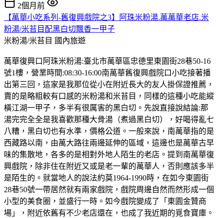
2個月前
【萬華小吃系列-舊復興戲院之3】阿珠米粉湯.萬萬華老店.米
粉湯/米苔目配黑白切飄香一甲子
米粉湯/米苔目
國內旅遊
萬華復興口阿珠米粉湯:臺北市萬華區忠德里東園街28巷50-16
號1樓，營業時間:08:30-16:00南萬華舊復興戲院口小吃接著播
出第三回，這家是我那位從小在附近長大的友人掛保證推薦，
賣的是略粗較有口感的米粉湯和米苔目，同樣的這種小吃能縱
橫江湖一甲子，多半有很厲害的黑白切。先說直接說結論:那
湯完完全全是我喜歡那種大骨湯（煮過黑白切），好喝得亂七
八糟，黑白切也有水準，價格公道。一般來說，南萬華指的是
西藏路以南，由萬大路往兩邊延伸的區域，這邊也是萬華古早
味的集散地，各多的是相對外地人陌生的老店。提到南萬華復
興戲院，除非住在附近又或是老一輩的萬華人，否則應該多半
是陌生的。就當地人的說法約莫1964-1990時，在如今東園街
28巷50號一帶居然就有兩家戲院，戲院周邊自然而然形成一個
小型的美食圈，並盛行一時。如今戲院變成了「東園金贊商
場」，附近依舊有不少老店還在，也成了我近期的覓食寶庫。