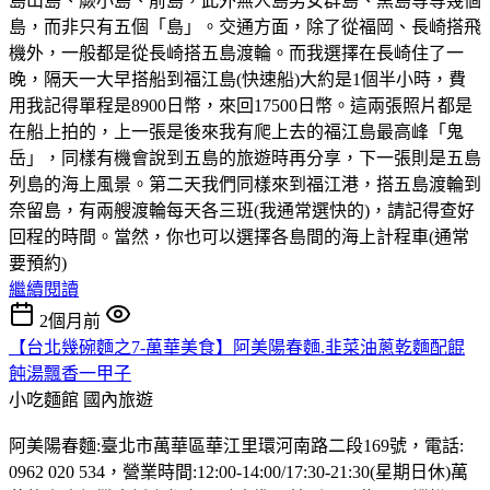
島山島、蕨小島、前島，此外無人島男女群島、黑島等等幾個
島，而非只有五個「島」。交通方面，除了從福岡、長崎搭飛
機外，一般都是從長崎搭五島渡輪。而我選擇在長崎住了一
晚，隔天一大早搭船到福江島(快速船)大約是1個半小時，費
用我記得單程是8900日幣，來回17500日幣。這兩張照片都是
在船上拍的，上一張是後來我有爬上去的福江島最高峰「鬼
岳」，同樣有機會說到五島的旅遊時再分享，下一張則是五島
列島的海上風景。第二天我們同樣來到福江港，搭五島渡輪到
奈留島，有兩艘渡輪每天各三班(我通常選快的)，請記得查好
回程的時間。當然，你也可以選擇各島間的海上計程車(通常
要預約)
繼續閱讀
2個月前
【台北幾碗麵之7-萬華美食】阿美陽春麵.韭菜油蔥乾麵配餛
飩湯飄香一甲子
小吃麵館
國內旅遊
阿美陽春麵:臺北市萬華區華江里環河南路二段169號，電話:
0962 020 534，營業時間:12:00-14:00/17:30-21:30(星期日休)萬