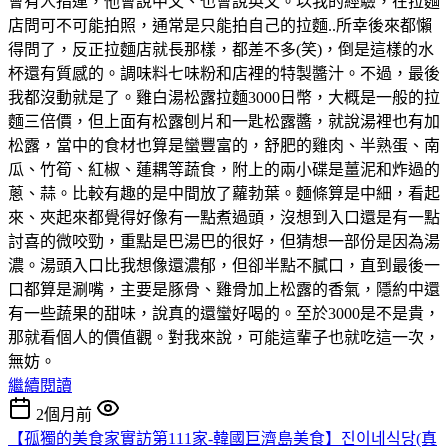
會有人指運，他會說中文、也會說英文。以我的經驗，在拉麵
店問可不可能拍照，通常是只能拍自己的拉麵..所幸後來都懶
得問了，反正拉麵店就長那樣，都差不多(笑)，倒是這樣的水
杯還有質感的。調味料七味粉和店裡的特製醬汁。不過，最後
我都沒動就是了。雞白湯松露拉麵3000日幣，大概是一般的拉
麵三倍價，但上面有松露刨片和一匙松露醬，就說湯裡也有加
松露，當中的食材也算是蠻豐富的，舒肥的雞肉、半熟蛋、南
瓜、竹筍、紅椒、蓮耦等蔬食，附上的兩小碟是薑泥和炸過的
蔥、蒜。比較有趣的是中間放了蘿勃葉。麵條算是中細，看起
來、夾起來都覺得好像有一點煮過頭，沒想到入口還是有一點
討喜的微咬勁，重點是巴湯巴的很好，但猜想一部份是因為湯
濃。湯頭入口比我想像還濃郁，但卻半點不膩口，直到最後一
口都算是涮嘴，主要是豚骨、雞骨加上松露的香氣，隱約中還
有一些蔬果的甜味，說真的還蠻好喝的。至於3000是不是貴，
那就看個人的價值觀。對我來說，可能這輩子也就吃這一次，
無妨。
繼續閱讀
2個月前
【孤獨的美食家實訪第111家-韓國巨濟島美食】진이네식당(真