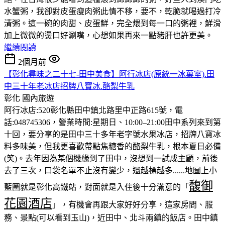
水蟹粥，我卻對皮蛋瘦肉粥此情不移，要不，乾脆就喝過打冷
清粥。這一碗的肉甜、皮蛋鮮，完全煨到每一口的粥裡，鮮滑
加上微微的燙口好涮嘴，心想如果再來一點豬肝也許更美。
繼續閱讀
2個月前
【彰化尋味之二十七-田中美食】阿行冰店(原統一冰菓室).田
中三十年老冰店招牌八寶冰.酪梨牛乳
彰化
國內旅遊
阿行冰店:520彰化縣田中鎮北路里中正路615號，電
話:048745306，營業時間:星期日、10:00–21:00田中系列來到第
十回，要分享的是田中三十多年老字號水果冰店，招牌八寶冰
料多味美，但我更喜歡帶點焦糖香的酪梨牛乳，根本夏日必備
(笑)。去年因為某個機緣到了田中，沒想到一試成主顧，前後
去了三次，口袋名單不止沒有變少，還越標越多......地圖上小
馥御
藍圈就是彰化高鐵站，對面就是入住後十分滿意的「
花園酒店
」，有機會再跟大家好好分享，這家房間、服
務、景點(可以看到玉山)，近田中、北斗兩鎮的飯店。田中鎮