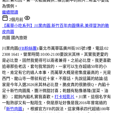
寫於第92回。第一次被團員拱...模仿劇中的照片...希望不要成
為慣例。
繼續閱讀
2個月前
【萬華小吃系列】川業肉圓.新竹百年肉圓傳承.美得冒泡的脆
皮肉圓
肉圓
國內旅遊
川業肉圓(
FB粉絲團
):臺北市萬華區廣州街165號1樓，電話:02
2308 1641，營業時間:10:00-21:00要說米其林，其實我更愛的
是必比登，固然我覺得可以兩者兼得。之前必比登，我更喜歡
追尋那些老店，套句我常說的，一家可以生存超過50年的小
吃，肯定有它的過人本事，而萬華大概是密集度最高的，光是
西門、龍山寺一帶就有近十家。不廢話，先說這篇的結論:這
家是今年入選2026米其林必比登。脆皮真的很脆很Q，內餡十
足十新竹肉圓風，醬汁微甜討喜；乾麵有點像基隆(韮菜、油
蔥）；餛飩內餡札實我喜歡。
打卡短影片
。川業，這個名字有
一點熟卻又有一點陌生，倒是原址好像是我2016年曾寫過的
「
新竹肉圓
」。根據官方FB的說法，這家傳承四代超過100年