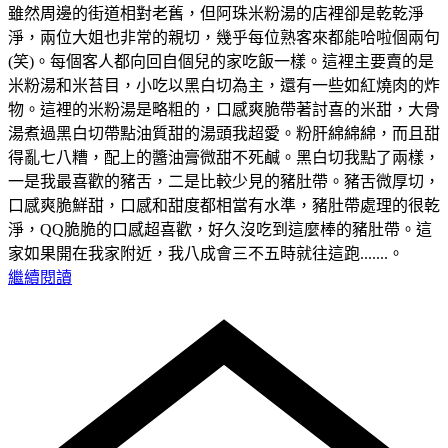
雖然周邊的街道相對老舊，但阿珠米粉湯的店裡卻是乾乾淨
淨，兩位大姐也非常的親切，幾乎每位熟客來都能哈啦個兩句
(笑)。每個客人都向回自個兒的家吃飯一樣。這裡主要賣的是
米粉湯和米苔目，小吃以黑白切為主，還有一些如紅燒肉的炸
物。這裡的米粉湯是略粗的，口感爽脆帶著討喜的米甜，大骨
湯煮過黑白切帶點油質甜的湯頭我超愛。粉肝綿綿綿，而且甜
得亂七八糟，配上的醬油膏微甜不死鹹。黑白切我點了兩樣，
一是我最喜歡的豬舌，二是比較少見的豬肚帶。豬舌微厚切，
口感爽脆鮮甜，口感和甜度都相當有水準，豬肚帶處理的很乾
淨，QQ脆脆的口感超喜歡，好久沒吃到這麼棒的豬肚帶。這
家如果開在我家附近，我八成會三不五時就往這跑.......。
繼續閱讀