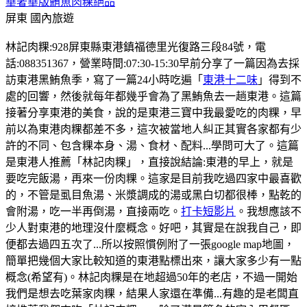
華奢華版鮪魚肉粿絕品
屏東
國內旅遊
林記肉粿:928屏東縣東港鎮福德里光復路三段84號，電
話:088351367，營業時間:07:30-15:30早前分享了一篇因為去採
訪東港黑鮪魚季，寫了一篇24小時吃遍「
東港十二味
」得到不
處的回響，然後就每年都幾乎會為了黑鮪魚去一趟東港。這篇
接著分享東港的美食，說的是東港三寶中我最愛吃的肉粿，早
前以為東港肉粿都差不多，這次被當地人糾正其實各家都有少
許的不同、包含粿本身、湯、食材、配料...學問可大了。這篇
是東港人推薦「林記肉粿」，直接說結論:東港的早上，就是
要吃完飯湯，再來一份肉粿。這家是目前我吃過四家中最喜歡
的，不管是虱目魚湯、米漿調成的湯或黑白切都很棒，點乾的
會附湯，吃一半再倒湯，直接兩吃。
打卡短影片
。我想應該不
少人對東港的地理沒什麼概念。好吧，其實是在說我自己，即
便都去過四五次了...所以按照慣例附了一張google map地圖，
簡單把幾個大家比較知道的東港點標出來，讓大家多少有一點
概念(希望有)。林記肉粿是在地超過50年的老店，不過一開始
我們是想去吃葉家肉粿，結果人家還在準備...有趣的是老闆直