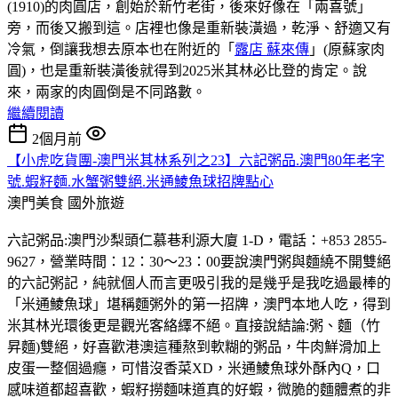
(1910)的肉圓店，創始於新竹老街，後來好像在「兩喜號」
旁，而後又搬到這。店裡也像是重新裝潢過，乾淨、舒適又有
冷氣，倒讓我想去原本也在附近的「
露店 蘇來傳
」(原蘇家肉
圓)，也是重新裝潢後就得到2025米其林必比登的肯定。說
來，兩家的肉圓倒是不同路數。
繼續閱讀
2個月前
【小虎吃貨團-澳門米其林系列之23】六記粥品.澳門80年老字
號.蝦籽麵.水蟹粥雙絕.米通鯪魚球招牌點心
澳門美食
國外旅遊
六記粥品:澳門沙梨頭仁慕巷利源大廈 1-D，電話：+853 2855-
9627，營業時間：12：30～23：00要說澳門粥與麵繞不開雙絕
的六記粥記，純就個人而言更吸引我的是幾乎是我吃過最棒的
「米通鯪魚球」堪稱麵粥外的第一招牌，澳門本地人吃，得到
米其林光環後更是觀光客絡繹不絕。直接說結論:粥、麵（竹
昇麵)雙絕，好喜歡港澳這種熬到軟糊的粥品，牛肉鮮滑加上
皮蛋一整個過癮，可惜沒香菜XD，米通鯪魚球外酥內Q，口
感味道都超喜歡，蝦籽撈麵味道真的好蝦，微脆的麵體煮的非