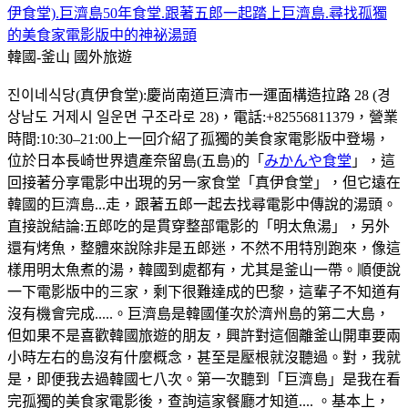
伊食堂).巨濟島50年食堂.跟著五郎一起踏上巨濟島.尋找孤獨
的美食家電影版中的神祕湯頭
韓國-釜山
國外旅遊
진이네식당(真伊食堂):慶尚南道巨濟市一運面構造拉路 28 (경
상남도 거제시 일운면 구조라로 28)，電話:+82556811379，營業
時間:10:30–21:00上一回介紹了孤獨的美食家電影版中登場，
位於日本長崎世界遺產奈留島(五島)的「
みかんや食堂
」，這
回接著分享電影中出現的另一家食堂「真伊食堂」，但它遠在
韓國的巨濟島...走，跟著五郎一起去找尋電影中傳說的湯頭。
直接說結論:五郎吃的是貫穿整部電影的「明太魚湯」，另外
還有烤魚，整體來說除非是五郎迷，不然不用特別跑來，像這
樣用明太魚煮的湯，韓國到處都有，尤其是釜山一帶。順便說
一下電影版中的三家，剩下很難達成的巴黎，這輩子不知道有
沒有機會完成.....。巨濟島是韓國僅次於濟州島的第二大島，
但如果不是喜歡韓國旅遊的朋友，興許對這個離釜山開車要兩
小時左右的島沒有什麼概念，甚至是壓根就沒聽過。對，我就
是，即便我去過韓國七八次。第一次聽到「巨濟島」是我在看
完孤獨的美食家電影後，查詢這家餐廳才知道.... 。基本上，