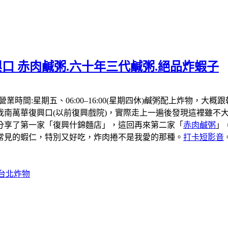
口 赤肉鹹粥.六十年三代鹹粥.絕品炸蝦子
，營業時間:星期五、06:00–16:00(星期四休)鹹粥配上炸
我南萬華復興口(以前復興戲院)，實際走上一遍後發現這裡雖不大
分享了第一家「復興什錦麵店」，這回再來第二家「
赤肉鹹粥
」
常見的蝦仁，特別又好吃，炸肉捲不是我愛的那種。
打卡短影音
#台北炸物