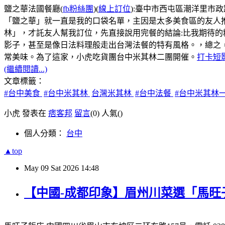
鹽之華法國餐廳(
fb粉絲團
)(
線上訂位
):臺中市西屯區潮洋里市政路5
「鹽之華」就一直是我的口袋名單，主因是太多美食區的友人
林」，才託友人幫我訂位，先直接說用完餐的結論:比我期待
影子，甚至是像日法料理般走出台灣法餐的特有風格。，總之
常美味。為了這家，小虎吃貨團台中米其林二團開催。
打卡短
(繼續閱讀...)
文章標籤：
#台中美食
#台中米其林
台灣米其林
#台中法餐
#台中米其林
小虎 發表在
痞客邦
留言
(0)
人氣(
)
個人分類：
台中
▲top
May
09
Sat
2026
14:48
【中國-成都印象】眉州川菜選「馬旺