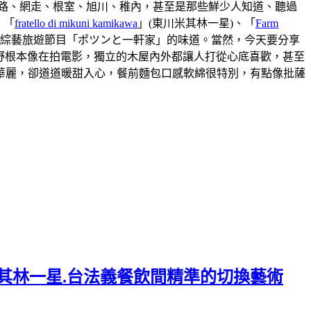
路、網走、根室、旭川、稚內，甚至是那些鮮少人知道、聽過
、「
fratello di mikuni kamikawa
」(東川米其林一星)、「
Farm
本綜藝旅遊節目「ポツンと一軒家」的味道。當然，今天要分享
視野根本像在拍電影，獨立的木屋內外都讓人打從心底喜歡，甚至
華麗，卻道道暖甜入心，餐前麵包口感軟綿很特別，有點像批薩
.連續六年米其林一星.台法義餐飲間精準的切換藝術