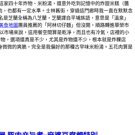
這家四十年炸物、米粉湯，還意外吃到記憶中的炸甜米糕（醬
肉，也都有一定水準。士林舊街，穿過這門廊時我一直在默默念
的舊名是芝蘭全稱為八芝蘭，芝蘭譯自平埔族語，意思是「溫泉」
美食地圖
團員推薦的「阿林切仔麵」但沒開，順路轉進華榮市
。以市場來說，這用餐空間算是乾淨，而且也有冷氣，店裡的小
炸物，選項還真是不少，尤其是炸物還不少，根本就是炸粿店
身微微的爽脆，完全是我偏好的那種古早味米粉湯。五花肉算是