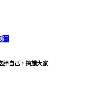
地圖
com。吃胖自己，搞餓大家