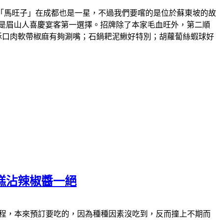
「馬旺子」在成都也是一星，不過我們要嚐的是位於蘇東坡的故
是眉山人喜慶宴客第一選擇。招牌除了本家毛血旺外，第二順
酥口肉軟帶椒麻有夠涮嘴；石鍋耙泥鰍好特別；胡蘿蔔絲蝦球好
糕沾辣椒醬一絕
食的過程，本來預訂要吃的，因為種種因素沒吃到，反而撞上不期而