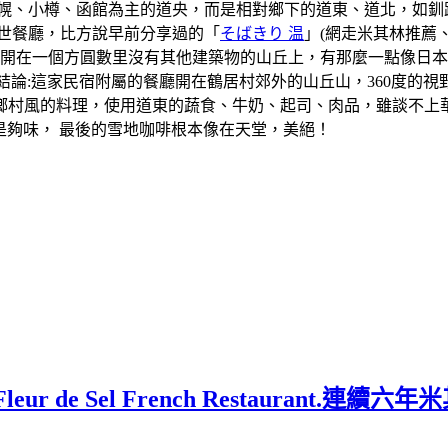
札幌、小樽、函館為主的道央，而是相對鄉下的道東、道北，如釧
世餐廳，比方說早前分享過的「
そばきり 温
」(網走米其林推薦
廳開在一個方圓數里沒有其他建築物的山丘上，有那麼一點像日
結論:這家民宿附屬的餐廳開在鶴居村郊外的山丘山，360度的
鄉村風的料理，使用道東的蔬食、牛奶、起司、肉品，雖談不上
很是夠味， 最後的雪地咖啡根本像在天堂，美絕！
 de Sel French Restaurant