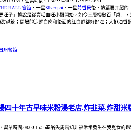
39，營業時間:11:30〜14:00、17:30〜20:30
THE HALL 會館
、一星
Silver pot
、一星
芳香景
後，這篇要介紹的
「馬旺子」據說是從賣毛血旺小攤開始，如今三層樓數百「桌」，
酸甜鹹辣；開場的涼麵白肉和後面的紅白麵都好好吃；大排油香
#眉州餐館
場四十年古早味米粉湯老店.炸韭菜.炸甜米
營業時間:08:00-15:55塞翁失馬焉知非福常常發生在我覓