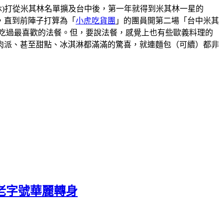
00(星期一二休)打從米其林名單擴及台中後，第一年就得到米其林一星的
，直到前陣子打算為「
小虎吃貨團
」的團員開第二場「台中米其
吃過最喜歡的法餐。但，要說法餐，感覺上也有些歐義料理的
肉派、甚至甜點、冰淇淋都滿滿的驚喜，就連麵包（可續）都非
老字號華麗轉身