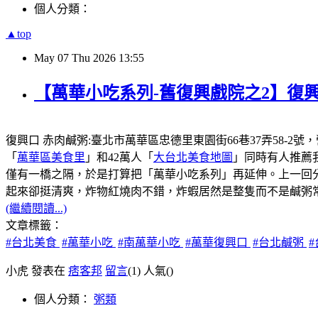
個人分類：
▲top
May
07
Thu
2026
13:55
【萬華小吃系列-舊復興戲院之2】復興
復興口 赤肉鹹粥:臺北市萬華區忠德里東園街66巷37弄58-2號
「
萬華區美食里
」和42萬人「
大台北美食地圖
」同時有人推薦
僅有一橋之隔，於是打算把「萬華小吃系列」再延伸。上一回
起來卻挺清爽，炸物紅燒肉不錯，炸蝦居然是整隻而不是鹹粥
(繼續閱讀...)
文章標籤：
#台北美食
#萬華小吃
#南萬華小吃
#萬華復興口
#台北鹹粥
小虎 發表在
痞客邦
留言
(1)
人氣(
)
個人分類：
粥類