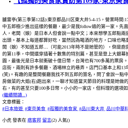
【孤獨的美食家實訪第109家-東京美
臚雷亭(第三季第12話):東京都品川区東大井5-4-15，營業時
中五郎極少進出這樣的餐廳，最少是我follow過的第一家
人，老闆（娘）是日本人但會說一點中文；本來想學五郎點兩道
出頭。基本上每道都算好吃，當然因為喝酒的地方，口味也略重
闆（娘）不知道五郎…（可能2013年時不是她管的），倒是廚
的第11季，中間還穿插著十數集的特別篇，甚至是登上大銀幕拍
圓，最後光是日本就衝破十億日幣，台灣也有700多萬的票房。順
店街，兩則有許多餐廳、酒場林立的巷弄。店門口基本上和13
(笑)。有趣的是整間餐廳我找不到五郎的簽名，問了會說一點
房做菜的大姐(右)跑出來，一聊才知道當天節目的料理是她做的
右，有的甚至只要100多日幣。小小的一家店，但料理的選項如五
(繼續閱讀...)
文章標籤：
#日本旅遊
#東京美食
#孤獨的美食家
#品川東大井
品川中華
小虎 發表在
痞客邦
留言
(2)
人氣(
)