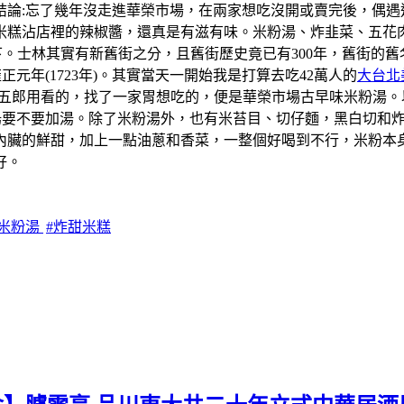
結論:忘了幾年沒走進華榮市場，在兩家想吃沒開或賣完後，偶遇
米糕沾店裡的辣椒醬，還真是有滋有味。米粉湯、炸韭菜、五花
一下。士林其實有新舊街之分，且舊街歷史竟已有300年，舊街
元年(1723年)。其實當天一開始我是打算去吃42萬人的
大台北
學五郎用看的，找了一家胃想吃的，便是華榮市場古早味米粉湯
粉湯要不要加湯。除了米粉湯外，也有米苔目、切仔麵，黑白切和
內臟的鮮甜，加上一點油蔥和香菜，一整個好喝到不行，米粉本
好。
北米粉湯
#炸甜米糕