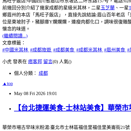
馬旺子飯店:中國四川省眉山市东坡区二环东路157号，電話:028-381131
前幾回分別介紹了幾家成都的星級米其林，二星
玉芝蘭
、一星
鄉眉州的本店「馬旺子飯店」，直接先說結論:眉山百年老店
位是東坡肘子，豬腳庫Y爛爛爛，連瘦肉都化口，調味很復雜
懐念的味道。
(繼續閱讀...)
文章標籤：
#中國米其林
#成都旅遊
#成都美食
#成都米其林
#眉州美食
小虎 發表在
痞客邦
留言
(0)
人氣(
)
個人分類：
成都
▲top
May
08
Fri
2026
19:01
【台北捷運美食-士林站美食】華榮市
華榮市場古早味米粉湯:臺北市士林區福佳里福佳里美崙街21號，