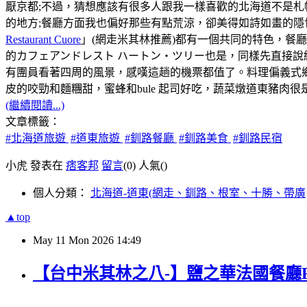
厭京都;不過，猜想應該有很多人跟我一樣喜歡的北海道不是
的地方;餐廳方面我也偏好那些有點荒涼，卻美得如詩如畫的隱
Restaurant Cuore
」(網走米其林推薦)都有一個共同的特色，餐
的カフェアンドレスト ハートン・ツリー也是，同樣先直接說
有團員看著四周的風景，感嘆這趟的機票都值了。料理偏義式
皮的咬勁和麵糰甜，蜜蜂和bule 起司好吃，蔬菜燉道東豬肉
(繼續閱讀...)
文章標籤：
#北海道旅遊
#道東旅遊
#釧路餐廳
#釧路美食
#釧路民宿
小虎 發表在
痞客邦
留言
(0)
人氣(
)
個人分類：
北海道-道東(網走、釧路、根室、十勝、帶廣
▲top
May
11
Mon
2026
14:49
【台中米其林之八-】鹽之華法國餐廳Fleur