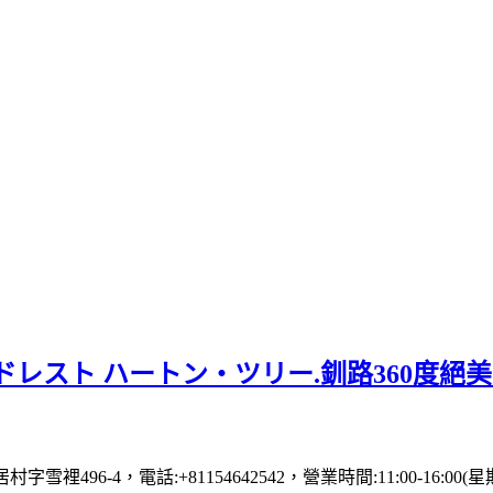
レスト ハートン・ツリー.釧路360度絕
村字雪裡496-4，電話:+81154642542，營業時間:11:00