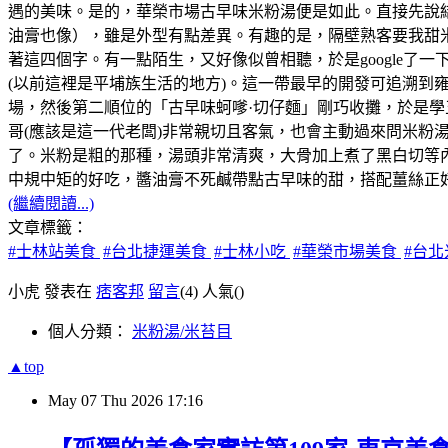
遇的美味。是的，華榮市場古早味米粉湯便是如此。直接先說
油膏也像），雖是外型有點差異。有趣的是，隔壁熟客要我甜
著這四個字。有一點陌生，又好像似曾相聽，於是google了
(以前這裡是平埔族生活的地方)。這一帶最早的開發可追溯到雍正
場，然後第二順位的「古早味蚵嗲·切仔麵」剛巧收攤，於是
哥(應該是這一代老闆)非常親切且客氣，也會主動過來問米
了。米粉是粗的那種，湯頭非常清爽，大骨加上煮了黑白切等
中規中矩的好吃，醬油膏不死鹹帶點古早味的甜，搭配薑絲正
(繼續閱讀...)
文章標籤：
#士林站美食
#台北捷運美食
#士林小吃
#華榮市場美食
#台
小虎 發表在
痞客邦
留言
(4)
人氣(
)
個人分類：
米粉湯/米苔目
▲top
May
07
Thu
2026
17:16