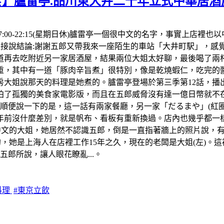
食】臚雷亭.品川東大井二十年立式中華居酒
間:17:00-22:15(星期日休)臚雷亭一個很中文的名字，事實
。先直接說結論:謝謝五郎又帶我來一座陌生的車站「大井町駅」，
再去吃附近另一家居酒屋，結果兩位大姐太好聊，最後喝了兩杯生
，其中有一道「豚肉辛旨煮」很特別，像是乾燒蝦仁，吃完的醬
房大姐說那天的料理是她煮的。臚雷亭登場於第三季第12話，播出
了孤獨的美食家電影版，而且在五郎威脅沒有達一億日幣就不在拍
便說一下的是，這一話有兩家餐廳，另一家「だるまや」(紅圈)我
年前沒什麼差別，就是帆布、看板有重新換過。店內也幾乎都一樣
中文的大姐，她居然不認識五郎，倒是一直指著牆上的照片說，
，她是上海人在店裡工作15年之久，現在的老闆是大姐(左)。這
郎所說，讓人眼花瞭亂...。
料理
#東京立飲