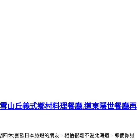
美雪山丘義式鄉村料理餐廳.道東隱世餐廳再
-16:00(星期四休)喜歡日本旅遊的朋友，相信很難不愛北海道，即使你討