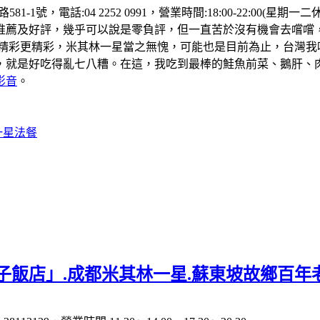
81-1號，電話:04 2252 0991，營業時間:18:00-22:
推薦及好評，幾乎可以說是零負評，但一直苦於沒有機會去嚐嚐
的精彩更精彩，米其林一星當之無愧，可能也是目前為止，台灣我
，就是好吃得亂七八糟。在這，我吃到最棒的鮭魚前菜、鵝肝、
影音
。
一星法餐
子飯店」.成都米其林一星.蘇東坡故鄉百年