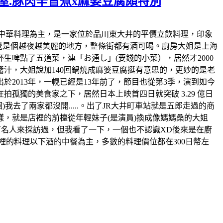
屋.豚肉辛旨煮x麻婆豆腐頗特別
上店裡也以中華料理為主，是一家位於品川東大井的平價立飲料理，印象
感覺是個越夜越美麗的地方，整條街都有酒可喝。廚房大姐是上海
啤點了五道菜，連「お通し」(要錢的小菜），居然才2000
汁，大姐說加140回鍋燒成麻婆豆腐挺有意思的，更妙的是老
於2013年，一幌已經是13年前了，節目也從第3季，演到如今
孤獨的美食家之下，居然日本上映首四日就突破 3.29 億日
去了兩家都沒開.....。出了JR大井町車站就是五郎走過的商
，就是店裡的前檯從年輕妹子(是演員)換成像媽媽桑的大姐
有名人來採訪過，但我看了一下，一個也不認識XD後來是在廚
裡的料理以下酒的中餐為主，多數的料理價位都在300日幣左