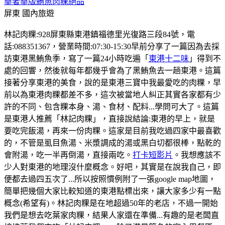
華奢華版鮪魚肉粿絕品
屏東
國內旅遊
林記肉粿:928屏東縣東港鎮福德里光復路三段84號，電
話:088351367，營業時間:07:30-15:30早前分享了一篇因為去採
訪東港黑鮪魚季，寫了一篇24小時吃遍「
東港十二味
」得到不
處的回響，然後就每年都幾乎會為了黑鮪魚去一趟東港。這篇
接著分享東港的美食，說的是東港三寶中我最愛吃的肉粿，早
前以為東港肉粿都差不多，這次被當地人糾正其實各家都有少
許的不同、包含粿本身、湯、食材、配料...學問可大了。這篇
是東港人推薦「林記肉粿」，直接說結論:東港的早上，就是
要吃完飯湯，再來一份肉粿。這家是目前我吃過四家中最喜歡
的，不管是虱目魚湯、米漿調成的湯或黑白切都很棒，點乾的
會附湯，吃一半再倒湯，直接兩吃。
打卡短影片
。我想應該不
少人對東港的地理沒什麼概念。好吧，其實是在說我自己，即
便都去過四五次了...所以按照慣例附了一張google map地圖，
簡單把幾個大家比較知道的東港點標出來，讓大家多少有一點
概念(希望有)。林記肉粿是在地超過50年的老店，不過一開始
我們是想去吃葉家肉粿，結果人家還在準備...有趣的是老闆直