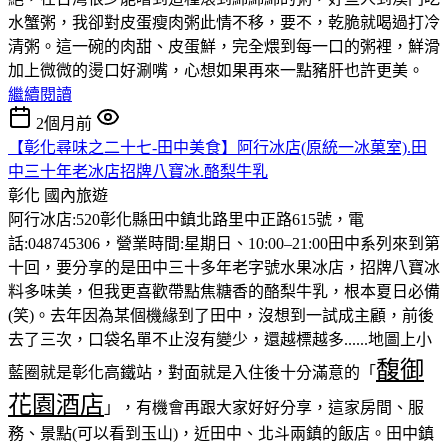
水蟹粥，我卻對皮蛋瘦肉粥此情不移，要不，乾脆就喝過打冷
清粥。這一碗的肉甜、皮蛋鮮，完全煨到每一口的粥裡，鮮滑
加上微微的燙口好涮嘴，心想如果再來一點豬肝也許更美。
繼續閱讀
2個月前
【彰化尋味之二十七-田中美食】阿行冰店(原統一冰菓室).田
中三十年老冰店招牌八寶冰.酪梨牛乳
彰化
國內旅遊
阿行冰店:520彰化縣田中鎮北路里中正路615號，電
話:048745306，營業時間:星期日、10:00–21:00田中系列來到第
十回，要分享的是田中三十多年老字號水果冰店，招牌八寶冰
料多味美，但我更喜歡帶點焦糖香的酪梨牛乳，根本夏日必備
(笑)。去年因為某個機緣到了田中，沒想到一試成主顧，前後
去了三次，口袋名單不止沒有變少，還越標越多......地圖上小
馥御
藍圈就是彰化高鐵站，對面就是入住後十分滿意的「
花園酒店
」，有機會再跟大家好好分享，這家房間、服
務、景點(可以看到玉山)，近田中、北斗兩鎮的飯店。田中鎮