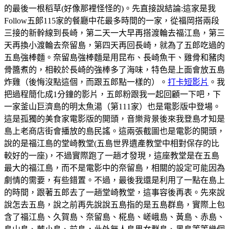
的最後一根稻草(好像那裡怪怪的)。先直接說結論:這家是我
Follow五郞115家的餐廳中花最多時間的一家，從福岡搭兩段
三接的新幹線到長崎，第二天一大早再搭渡輪去福江島，第三
天再換小渡輪去奈留島，第四天再回長崎，就為了五郎吃過的
五島強棒麵。奈留島強棒麵是用昆布、長崎魚干、雞骨和豬肉
骨醬煮的，相較於長崎的強棒多了海味，特色是上面會放五島
炸雞（後悔沒點這個，而跟五郎點一樣的）。
打卡短影片
。我
把過程簡化成1分鐘的影片，五郎粉跟我一起回顧一下吧，下
一家釜山巨濟島的明太魚湯（第111家）也是電影版中登場。
這是孤獨的美食家電影版的開頭，音樂背景後來我登島才知是
島上老商店街會播放的島民謠。這兩張截圖也是電影的開頭，
說的是福江島的堂崎教堂(五島世界遺產教堂中相對保存的比
較好的一座)，不過實際跑了一趟才發現，這座教堂是在五島
最大的福江島，而不是電影中的奈留島，相關的設定可能因為
劇情的需要，有些錯置。不過，最後我還是利用了一點在島上
的時間，跟著五郎去了一趟堂崎教堂，這事容後再表。先來說
說怎去五島，說之前再先說說五島指的是五島群島，實際上包
含了福江島、久賀島、奈留島、椛島、嵯峨島、黃島、赤島、