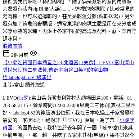
接推薦我們來吃「林記肉粿」。除了滿是簽名的室內用餐區，
旁邊還有巷內vip包廂(大誤).......。這裡的肉粿除了比較常見的
湯肉粿，也可以選擇乾的，甚至是乾濕分離(點乾送湯)，另外
還有加了鮪魚的奢華版。通常東港的肉粿主體是用在來米磨成
米漿蒸熟的米粿，再淋上各家不同的高湯及配料、蔥、蒜苗等
調味料。
繼續閱讀
2個月前
【小虎吃貨團日本摘星之23-北陸富山美食】L'EVO.富山深山
隱世米其林二星法餐.傳奇主廚谷口英司的富山物
語.tabelog4.52神級演出
北陸-富山
國外旅遊
L'EVO(
官網
):富山県南砺市利賀村大勘場田島100，電話:+81
763-68-2115，營業時間:12:00-22:00(星期二三休)米其林二星也
好、tabelog4.52的神級演出也罷，我在日本吃過上千家餐廳中
最愛的一家(料理)，絕對非「L'EVO」莫屬，為了帶「
小虎吃
貨團
」的團員去吃，我特色於去年開了一團「岐阜/富山米其
林摘星團」，那一趟一共吃了五家米其林(星級)，果不其然全