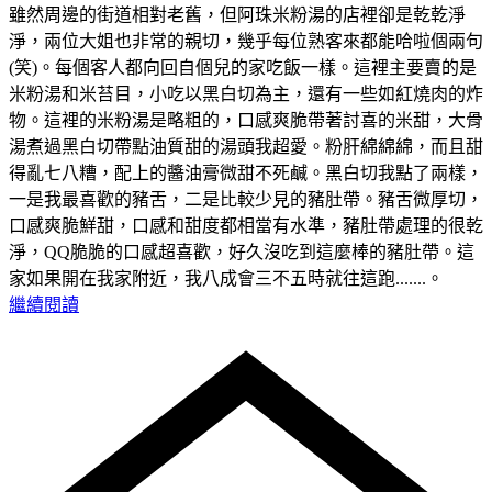
雖然周邊的街道相對老舊，但阿珠米粉湯的店裡卻是乾乾淨
淨，兩位大姐也非常的親切，幾乎每位熟客來都能哈啦個兩句
(笑)。每個客人都向回自個兒的家吃飯一樣。這裡主要賣的是
米粉湯和米苔目，小吃以黑白切為主，還有一些如紅燒肉的炸
物。這裡的米粉湯是略粗的，口感爽脆帶著討喜的米甜，大骨
湯煮過黑白切帶點油質甜的湯頭我超愛。粉肝綿綿綿，而且甜
得亂七八糟，配上的醬油膏微甜不死鹹。黑白切我點了兩樣，
一是我最喜歡的豬舌，二是比較少見的豬肚帶。豬舌微厚切，
口感爽脆鮮甜，口感和甜度都相當有水準，豬肚帶處理的很乾
淨，QQ脆脆的口感超喜歡，好久沒吃到這麼棒的豬肚帶。這
家如果開在我家附近，我八成會三不五時就往這跑.......。
繼續閱讀