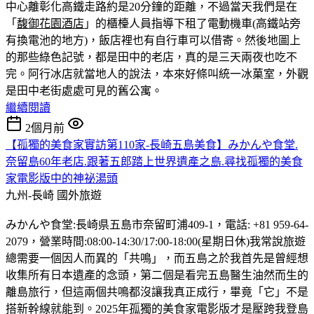
中心離彰化高鐵走路約是20分鐘的距離，不過當天我們是在
「
馥御花園酒店
」的櫃檯人員指導下租了電動機車(高鐵站旁
有換電池的地方)，飯店裡也有自行車可以借寄。然後地圖上
的那些綠色記號，都是田中的老店，真的是三天兩夜也吃不
完。
阿行冰店就當地人的說法，本來好條叫統一冰菓室，外觀
是田中老街處處可見的舊公寓。
繼續閱讀
2個月前
【孤獨的美食家實訪第110家-長崎五島美食】みかんや食堂.
奈留島60年老店.跟著五郎踏上世界遺產之島.尋找孤獨的美食
家電影版中的神祕湯頭
九州-長崎
國外旅遊
みかんや食堂:長崎県五島市奈留町浦409-1，電話: +81 959-64-
2079，營業時間:08:00-14:30/17:00-18:00(星期日休)我常說旅遊
總需要一個因人而異的「共鳴」，而五島之於我首先是曾經想
收集所有日本遺產的念頭，第二個是看完五島醫生油然而生的
離島旅行，但這兩個共鳴都沒讓我真正成行，畢竟「它」不是
搭新幹線就能到。2025年孤獨的美食家電影版才是壓跨我登島