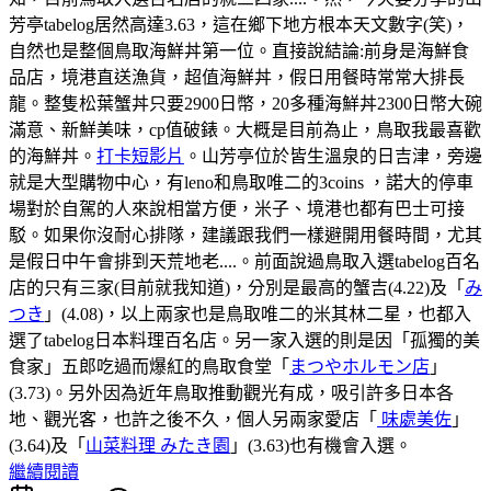
芳亭tabelog居然高達3.63，這在鄉下地方根本天文數字(笑)，
自然也是整個鳥取海鮮丼第一位。直接說結論:前身是海鮮食
品店，境港直送漁貨，超值海鮮丼，假日用餐時常常大排長
龍。整隻松葉蟹丼只要2900日幣，20多種海鮮丼2300日幣大碗
滿意、新鮮美味，cp值破錶。大概是目前為止，鳥取我最喜歡
的海鮮丼。
打卡短影片
。山芳亭位於皆生溫泉的日吉津，旁邊
就是大型購物中心，有leno和鳥取唯二的3coins ，諾大的停車
場對於自駕的人來說相當方便，米子、境港也都有巴士可接
駁。如果你沒耐心排隊，建議跟我們一樣避開用餐時間，尤其
是假日中午會排到天荒地老....。前面說過鳥取入選tabelog百名
店的只有三家(目前就我知道)，分別是最高的蟹吉(4.22)及「
み
つき
」(4.08)，以上兩家也是鳥取唯二的米其林二星，也都入
選了tabelog日本料理百名店。另一家入選的則是因「孤獨的美
食家」五郎吃過而爆紅的鳥取食堂「
まつやホルモン店
」
(3.73)。另外因為近年鳥取推動觀光有成，吸引許多日本各
地、觀光客，也許之後不久，個人另兩家愛店「
味處美佐
」
(3.64)及「
山菜料理 みたき園
」(3.63)也有機會入選。
繼續閱讀