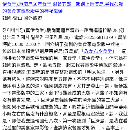
伊食堂).巨濟島50年食堂.跟著五郎一起踏上巨濟島.尋找孤獨
的美食家電影版中的神祕湯頭
韓國-釜山
國外旅遊
진이네식당(真伊食堂):慶尚南道巨濟市一運面構造拉路 28 (경
상남도 거제시 일운면 구조라로 28)，電話:+82556811379，營業
時間:10:30–21:00上一回介紹了孤獨的美食家電影版中登場，
位於日本長崎世界遺產奈留島(五島)的「
みかんや食堂
」，這
回接著分享電影中出現的另一家食堂「真伊食堂」，但它遠在
韓國的巨濟島...走，跟著五郎一起去找尋電影中傳說的湯頭。
直接說結論:五郎吃的是貫穿整部電影的「明太魚湯」，另外
還有烤魚，整體來說除非是五郎迷，不然不用特別跑來，像這
樣用明太魚煮的湯，韓國到處都有，尤其是釜山一帶。順便說
一下電影版中的三家，剩下很難達成的巴黎，這輩子不知道有
沒有機會完成.....。巨濟島是韓國僅次於濟州島的第二大島，
但如果不是喜歡韓國旅遊的朋友，興許對這個離釜山開車要兩
小時左右的島沒有什麼概念，甚至是壓根就沒聽過。對，我就
是，即便我去過韓國七八次。第一次聽到「巨濟島」是我在看
完孤獨的美食家電影後，查詢這家餐廳才知道.... 。基本上，