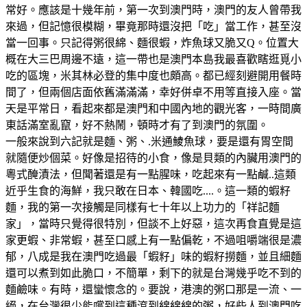
常好。應該是十幾年前，第一次到澳門時，澳門的友人曾帶我
來過，但記憶很模糊，畢竟那時還沒把「吃」當工作，甚至沒
當一回事。只記得粥很綿、麵很蝦，炸魚球又脆又Q。位置大
概在大三巴周邊不遠，這一帶也是澳門本島我最喜歡瞎逛覓小
吃的區塊，米其林必登的集中度也頗高。都已經刻避開用餐時
間了，但兩個店面依舊滿滿滿，幸好併卓不用等直接入座。當
天是平常日，看起來都是澳門和中國內地的觀光客，一時間廣
東話滿室亂竄，好不熱鬧，頓時才有了到澳門的氛圍。
一般來說到六記就是麵、粥、.米通鯪魚球，要是還有胃空間
就隨便炒個菜。好像是招待的小食，像是貝類的內臟用澳門的
粵式醃漬法，但聞著還是有一點腥味，吃起來有一點鹹..這類
近乎生食的海鮮，我只敢在日本、韓國吃....。這一類的蝦籽
麵，我的第一次接觸是同樣有七十年以上功力的「祥記麵
家」，當時只覺得很特別，但談不上好惡，這次再食直覺是這
家更蝦、非常蝦，甚至口感上有一點偏乾，不過咀嚼端很是濃
郁，八成是我在澳門吃過最「蝦籽」味的蝦籽撈麵，並且細麵
還可以煮到如此脆口，不簡單，剩下的就是台灣幾乎吃不到的
麵鹼味。有時，還蠻懷念的。要說，港澳的粥口那是一流、一
絕，在台灣很少能嚐到這種滾到綿綿綿的粥，好些人到澳門吃