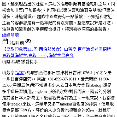
圓，越來越凸出的肚皮。這裡的陽春麵頗有基隆乾麵之味，同
樣會加韭菜(但加很多)，也同樣以醬油膏和油蔥為基底(但醬油
偏多，味道偏重)，麵條中圓煮得有一點偏軟，不知道和附近
主要的客群都是有一點年紀的有沒有關。整體來說算是好吃，
油蔥香和醬香鹹的平橫度也挺好，特別喜歡滿滿的韭菜香。
繼續閱讀
2個月前
【鳥取印象第133回-西伯郡美食】山芳亭.百年漁業老店招牌
鳥取蟹海鮮丼.鳥取tabelog海鮮丼最高分
山陰-鳥取
戀愛情事
山芳亭(
官網
):鳥取県西伯郡日吉津村日吉津1026-1 (イオンモ
ール日吉津店旁)，電話: +81-859-37-1011，營業時間:11:00-
15:00(星期三休)我不知道多少人去日本覓食會看tabelog?還是
多半還是習慣用google map的評分找?對我而言，兩者的分別
是前者日本人評為主，後者觀光客評為主。一般來說，我都會
使用tabelog來找，這幾年又多了tabelog百名店的評選，但鳥取
畢竟是鄉下地方，評份的人少分數也很難高的起來，就我所
知，目前鳥取入選百名店的就三四家....。然，今天要分享的山