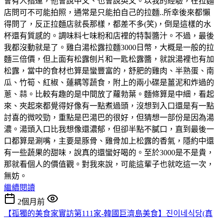
會有人指運，他會說中文、也會說英文。以我的經驗，在拉麵
店問可不可能拍照，通常是只能拍自己的拉麵..所幸後來都懶
得問了，反正拉麵店就長那樣，都差不多(笑)，倒是這樣的水
杯還有質感的。調味料七味粉和店裡的特製醬汁。不過，最後
我都沒動就是了。雞白湯松露拉麵3000日幣，大概是一般的拉
麵三倍價，但上面有松露刨片和一匙松露醬，就說湯裡也有加
松露，當中的食材也算是蠻豐富的，舒肥的雞肉、半熟蛋、南
瓜、竹筍、紅椒、蓮耦等蔬食，附上的兩小碟是薑泥和炸過的
蔥、蒜。比較有趣的是中間放了蘿勃葉。麵條算是中細，看起
來、夾起來都覺得好像有一點煮過頭，沒想到入口還是有一點
討喜的微咬勁，重點是巴湯巴的很好，但猜想一部份是因為湯
濃。湯頭入口比我想像還濃郁，但卻半點不膩口，直到最後一
口都算是涮嘴，主要是豚骨、雞骨加上松露的香氣，隱約中還
有一些蔬果的甜味，說真的還蠻好喝的。至於3000是不是貴，
那就看個人的價值觀。對我來說，可能這輩子也就吃這一次，
無妨。
繼續閱讀
2個月前
【孤獨的美食家實訪第111家-韓國巨濟島美食】진이네식당(真