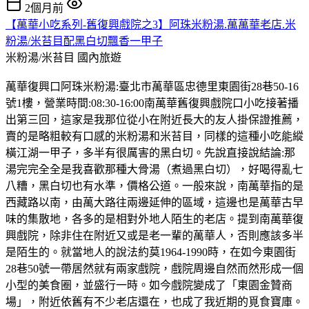
2個月前
【萬華小吃系列-舊復興戲院之3】阿珠米粉湯.萬萬華老店.米
粉湯/米苔目配黑白切飄香一甲子
米粉湯/米苔目
國內旅遊
萬華復興口阿珠米粉湯:臺北市萬華區忠德里東園街28巷50-16
號1樓，營業時間:08:30-16:00南萬華舊復興戲院口小吃接著播
出第三回，這家是我那位從小在附近長大的友人掛保證推薦，
賣的是略粗較有口感的米粉湯和米苔目，同樣的這種小吃能縱
橫江湖一甲子，多半有很厲害的黑白切。先說直接說結論:那
湯完完全全是我喜歡那種大骨湯（煮過黑白切），好喝得亂七
八糟，黑白切也有水準，價格公道。一般來說，南萬華指的是
西藏路以南，由萬大路往兩邊延伸的區域，這邊也是萬華古早
味的集散地，各多的是相對外地人陌生的老店。提到南萬華復
興戲院，除非住在附近又或是老一輩的萬華人，否則應該多半
是陌生的。就當地人的說法約莫1964-1990時，在如今東園街
28巷50號一帶居然就有兩家戲院，戲院周邊自然而然形成一個
小型的美食圈，並盛行一時。如今戲院變成了「東園金贊商
場」，附近依舊有不少老店還在，也成了我近期的覓食寶庫。