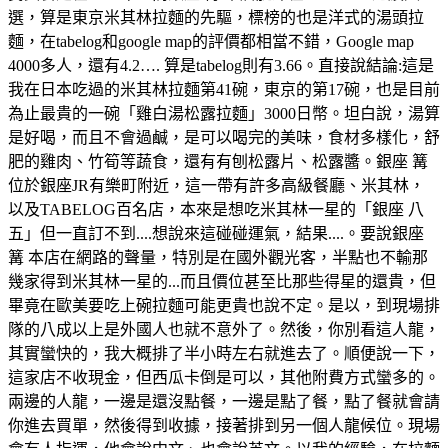
選，算是東京米其林拉麵的先驅，標榜的也是洋式的湯頭拉
麵，在tabelog和google map的評價都相當不錯，Google map
4000多人，還有4.2…. 算是tabelog則有3.66。直接說結論:這是
我在日本吃過的米其林拉麵第41碗，東京的第17碗，也是目前
為止最貴的一碗「雞白湯松露拉麵」3000日幣。坦白說，湯算
是好喝，而且不會過鹹，是可以喝完的美味，食材多樣化，舒
肥的雞肉、竹筍等蔬食，還有有刨松露片、松露醬。銀座 篝
位於銀座JR有樂町附近，這一帶有許多高級餐廳、米其林，
以及TABELOG百名店，本來是想吃米其林一星的「銀座 八
五」但一直訂不到....想說來這碰碰運氣，結果....。要說銀座
篝 本店在網路的聲量，特別是在國外觀光客，半點也不輸那
幾家得到米其林一星的...而且價位甚至比那些得星的還貴，但
畢竟在歐美要吃上碗拉麵可能更貴也說不定。是以，到現場排
隊的八成以上是外國人也就不意外了。然後，你別看這人龍，
其實蠻快的，我大概排了半小時左右就進去了。順便說一下，
這家店不收現金，但西瓜卡倒是可以，其他附費方式蠻多的。
兩邊的人龍，一邊是還沒點餐，一邊是點了餐，點了餐就會請
你進去買單，然後得到收據，接著排到另一個人龍候位。現場