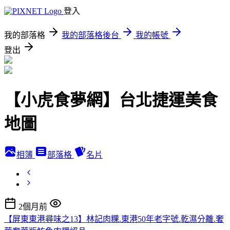
登入
我的部落格
我的部落格後台
我的帳號
登出
【小虎食夢網】台北捷運美食
地圖
相簿
部落格
名片
2個月前
【屏東東港尋味之13】林記肉粿.東港50年老字號.乾濕分離.奢