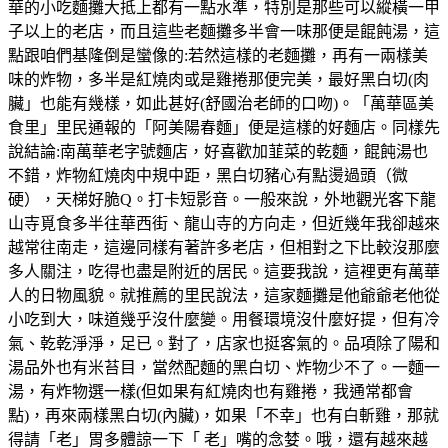
華的小吃麵攤大抵上都有一點水準，特別是那些可以縱橫一甲
子以上的老店，而且這些老麵攤多半會一味那便是餛飩湯，這
點跟咱們基隆倒是蠻像的:若然這樣的老麵攤，再有一兩樣美
味的炸物，多半是紅燒肉或是雞捲那便完美，最好黑白切(肉
臟」也能有幾樣，如此甚好(舒國治老師的口吻)。「萬華區美
食里」里民通報的「阿美陽春麵」便是這樣的好麵店。同樣先
說結論:南萬華老字號麵店，好喜歡加韮菜的乾麵，餛飩湯也
不錯，炸物紅燒肉中規中距，黑白切豬心有點燙過頭（微
硬），天梯好脆Q。打卡短影音。一般來說，外地觀光客下龍
山寺覓食多半往華西街、龍山寺的方向走，但近幾年我卻越來
越常往南走，這邊同樣有著許多老店，但相對之下比較沒那麼
多人關注，吃得也盡是附近的居民。這要我說，這裡更有萬華
人的日物風貌。就推薦的里民說法，這家麵攤是他爺爺老他從
小吃到大，味道幾乎沒什麼變。用餐環境沒什麼好提，但有冷
氣、乾乾淨淨，足已。對了，店家也挺客氣的。品項除了陽和
湯品外也有米苔目，當然配麵的黑白切、炸物少不了。一麵一
湯，有炸物選一樣(但如果有紅燒肉也有雞捲，我通常都會
點)，再來兩樣黑白切(內臟)，如果「不幸」也有白斬雞，那就
得請「老」胃多體諒一下「 老」嘴的念婪。哦，還有越來越