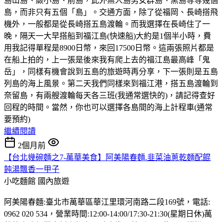
島山島、蕨小島、前島，此外無人島男女群島、黑島等等幾個
島，而非只有五個「島」。交通方面，除了從福岡、長崎搭飛
機外，一般都是從長崎搭五島渡輪。而我選擇在長崎住了一
晚，隔天一大早搭船到福江島(快速船)大約是1個半小時，費
用我記得單程是8900日幣，來回17500日幣。這兩張照片都是
在船上拍的，上一張是後來我有爬上去的福江島最高峰「鬼
岳」，同樣有機會說到五島的旅遊時再分享，下一張則是五島
列島的海上風景。第二天我們同樣來到福江港，搭五島渡輪到
奈留島，有兩艘渡輪每天各三班(我通常選快的)，請記得查好
回程的時間。當然，你也可以選擇各島間的海上計程車(通常
要預約)
繼續閱讀
2個月前
【台北幾碗麵之7-萬華美食】阿美陽春麵.韭菜油蔥乾麵配餛
飩湯飄香一甲子
小吃麵館
國內旅遊
阿美陽春麵:臺北市萬華區華江里環河南路二段169號，電話:
0962 020 534，營業時間:12:00-14:00/17:30-21:30(星期日休)萬