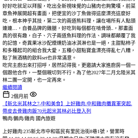
好好吃就足以拜服，吃出全新視味覺的山豬肉也夠驚嘆，前菜
章魚神展開超有畫面，把便宜的沙丁魚做得這麼漂亮這麼好
吃，根本神乎其技，第二次的兩道熊料理，讓在場所有人點頭
連連…，自養品牌的雞腿，好吃到每個都在啃骨頭..，那畫面
真的很有趣，白子、穴子兩道魚料理的作法、調味都顛覆了我
的記憶，奇異果冰沙配煙燻奶油冰淇淋也是一絕，主甜點柿子
和多種起司的組合我大愛，五種小甜點寶盒漂亮得亂七八糟，
點了無酒精的飲料set也非常滿意。
吃完主廚出來打招呼，居然記得我，更邀請大家進廚房一個一
個跟他合作，一整個親切到不行。為了他2027年二月北陸米其
林二團一定開，也一定再來。
繼續閱讀
2個月前
【新北米其林之7-中和美食】上好雞肉.中和雞肉攤異軍突起.
帶皮去骨雞肉飯70元起米其林必比登入列
鴨肉/鵝肉/雞肉
國內旅遊
上好雞肉:235新北市中和區民有里民治街8巷1號，營業時