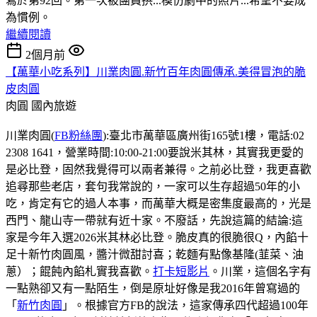
寫於第92回。第一次被團員拱...模仿劇中的照片...希望不要成
為慣例。
繼續閱讀
2個月前
【萬華小吃系列】川業肉圓.新竹百年肉圓傳承.美得冒泡的脆
皮肉圓
肉圓
國內旅遊
川業肉圓(
FB粉絲團
):臺北市萬華區廣州街165號1樓，電話:02
2308 1641，營業時間:10:00-21:00要說米其林，其實我更愛的
是必比登，固然我覺得可以兩者兼得。之前必比登，我更喜歡
追尋那些老店，套句我常說的，一家可以生存超過50年的小
吃，肯定有它的過人本事，而萬華大概是密集度最高的，光是
西門、龍山寺一帶就有近十家。不廢話，先說這篇的結論:這
家是今年入選2026米其林必比登。脆皮真的很脆很Q，內餡十
足十新竹肉圓風，醬汁微甜討喜；乾麵有點像基隆(韮菜、油
蔥）；餛飩內餡札實我喜歡。
打卡短影片
。川業，這個名字有
一點熟卻又有一點陌生，倒是原址好像是我2016年曾寫過的
「
新竹肉圓
」。根據官方FB的說法，這家傳承四代超過100年