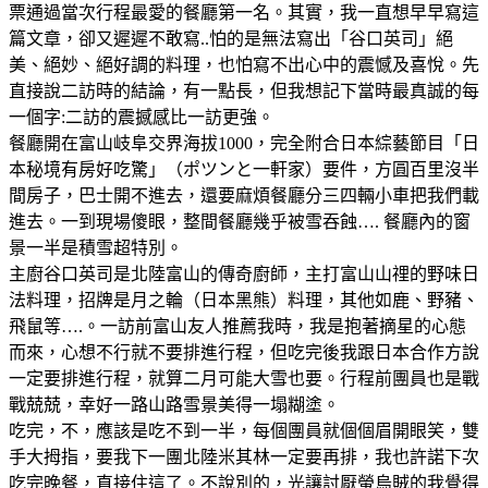
票通過當次行程最愛的餐廳第一名。其實，我一直想早早寫這
篇文章，卻又遲遲不敢寫..怕的是無法寫出「谷口英司」絕
美、絕妙、絕好調的料理，也怕寫不出心中的震憾及喜悅。先
直接說二訪時的結論，有一點長，但我想記下當時最真誠的每
一個字:二訪的震撼感比一訪更強。
餐廳開在富山岐阜交界海拔1000，完全附合日本綜藝節目「日
本秘境有房好吃驚」（ポツンと一軒家）要件，方圓百里沒半
間房子，巴士開不進去，還要麻煩餐廳分三四輛小車把我們載
進去。一到現場傻眼，整間餐廳幾乎被雪吞蝕…. 餐廳內的窗
景一半是積雪超特別。
主廚谷口英司是北陸富山的傳奇廚師，主打富山山𥚃的野味日
法料理，招牌是月之輪（日本黑熊）料理，其他如鹿、野豬、
飛鼠等….。一訪前富山友人推薦我時，我是抱著摘星的心態
而來，心想不行就不要排進行程，但吃完後我跟日本合作方說
一定要排進行程，就算二月可能大雪也要。行程前團員也是戰
戰兢兢，幸好一路山路雪景美得一塌糊塗。
吃完，不，應該是吃不到一半，每個團員就個個眉開眼笑，雙
手大拇指，要我下一團北陸米其林一定要再排，我也許諾下次
吃完晚餐，直接住這了。不說別的，光讓討厭螢烏賊的我覺得