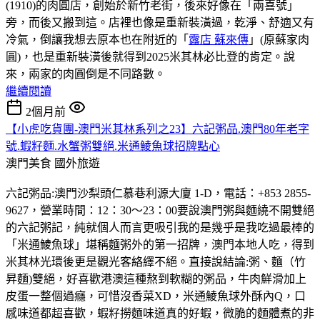
(1910)的肉圓店，創始於新竹老街，後來好像在「兩喜號」
旁，而後又搬到這。店裡也像是重新裝潢過，乾淨、舒適又有
冷氣，倒讓我想去原本也在附近的「
露店 蘇來傳
」(原蘇家肉
圓)，也是重新裝潢後就得到2025米其林必比登的肯定。說
來，兩家的肉圓倒是不同路數。
繼續閱讀
2個月前
【小虎吃貨團-澳門米其林系列之23】六記粥品.澳門80年老字
號.蝦籽麵.水蟹粥雙絕.米通鯪魚球招牌點心
澳門美食
國外旅遊
六記粥品:澳門沙梨頭仁慕巷利源大廈 1-D，電話：+853 2855-
9627，營業時間：12：30～23：00要說澳門粥與麵繞不開雙絕
的六記粥記，純就個人而言更吸引我的是幾乎是我吃過最棒的
「米通鯪魚球」堪稱麵粥外的第一招牌，澳門本地人吃，得到
米其林光環後更是觀光客絡繹不絕。直接說結論:粥、麵（竹
昇麵)雙絕，好喜歡港澳這種熬到軟糊的粥品，牛肉鮮滑加上
皮蛋一整個過癮，可惜沒香菜XD，米通鯪魚球外酥內Q，口
感味道都超喜歡，蝦籽撈麵味道真的好蝦，微脆的麵體煮的非