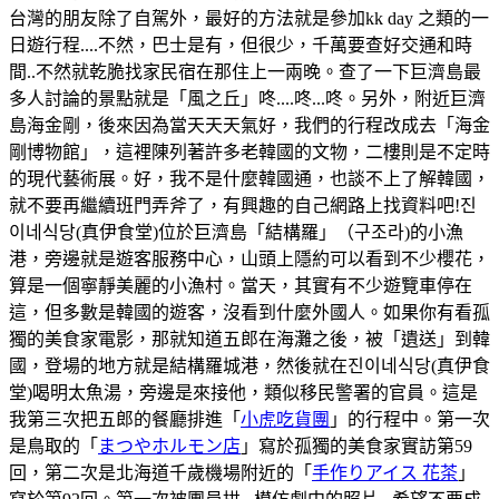
台灣的朋友除了自駕外，最好的方法就是參加kk day 之類的一
日遊行程....不然，巴士是有，但很少，千萬要查好交通和時
間..不然就乾脆找家民宿在那住上一兩晚。查了一下巨濟島最
多人討論的景點就是「風之丘」咚....咚...咚。另外，附近巨濟
島海金剛，後來因為當天天天氣好，我們的行程改成去「海金
剛博物館」，這裡陳列著許多老韓國的文物，二樓則是不定時
的現代藝術展。好，我不是什麼韓國通，也談不上了解韓國，
就不要再繼續班門弄斧了，有興趣的自己網路上找資料吧!진
이네식당(真伊食堂)位於巨濟島「結構羅」（구조라)的小漁
港，旁邊就是遊客服務中心，山頭上隱約可以看到不少櫻花，
算是一個寧靜美麗的小漁村。當天，其實有不少遊覽車停在
這，但多數是韓國的遊客，沒看到什麼外國人。如果你有看孤
獨的美食家電影，那就知道五郎在海灘之後，被「遺送」到韓
國，登場的地方就是結構羅城港，然後就在진이네식당(真伊食
堂)喝明太魚湯，旁邊是來接他，類似移民警署的官員。這是
我第三次把五郎的餐廳排進「
小虎吃貨團
」的行程中。第一次
是鳥取的「
まつやホルモン店
」寫於孤獨的美食家實訪第59
回，第二次是北海道千歲機場附近的「
手作りアイス 花茶
」