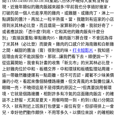
間:11:00-14:00/16:30-18:30(星期六日休)不曉得大家有沒有發
現，近幾年類似的雞肉飯越來越多?早前我也分享過好幾家，
打破的是一個人也能享用的雞肉，或雞腿、或雞肉丁，淋上一
點調製的醬汁，再加上一粒半熟蛋。當，我聽到有這家的小店
得到米其林必比登，而且還是一家算新的小攤，我就好奇了，
或者應該說:「憑什麼?到底，它和其他的雞肉飯有什麼分
別」?直接說重點:單點雞肉95、雞肉飯75算合理，不會因為得
了米其林（必比登）而變貴。雞肉的口感介於海南雞和白斬雞
之間，鹹甜的醬油（膏）很對我的味。
打卡短影片
。我知道，
這理由肯定不能說服你，那就...讓我們看下去。順便說一下，
從這篇開始，我會有計畫的收集「新北市」的米其林必比登。
上好雞肉位於中和、板橋交界，中和環球和板橋監理站周邊，
這一帶雖然離捷運有一點距離，但不可否認，藏著不少味美價
廉的小吃。看起來像個騎樓路邊攤，但文青風的木製攤位讓人
眼睛一亮，不曉得這是不是得獎的原因之一?但真要說用餐環
境，它就是個路邊攤，相對許多有冷氣的店面雞肉飯店，的確
談不上舒服，尤其是夏天。用餐時間一到，約到11點15分開店
不久，就有附近上班族打包便當。座位有空，但卻得排上一會
兒，幸好他們動作頗快，不用等多久。以價位來說，的確相較