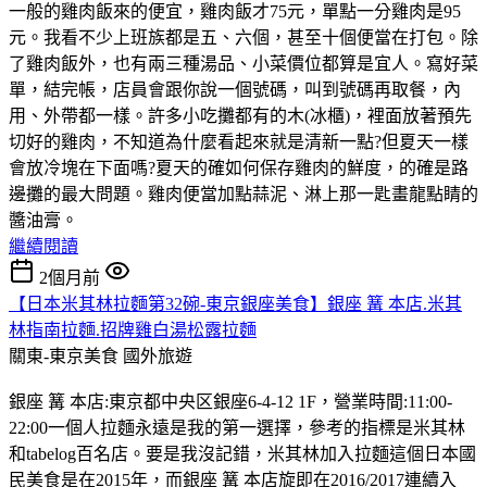
一般的雞肉飯來的便宜，雞肉飯才75元，單點一分雞肉是95
元。我看不少上班族都是五、六個，甚至十個便當在打包。除
了雞肉飯外，也有兩三種湯品、小菜價位都算是宜人。寫好菜
單，結完帳，店員會跟你說一個號碼，叫到號碼再取餐，內
用、外帶都一樣。許多小吃攤都有的木(冰櫃)，裡面放著預先
切好的雞肉，不知道為什麼看起來就是清新一點?但夏天一樣
會放冷塊在下面嗎?夏天的確如何保存雞肉的鮮度，的確是路
邊攤的最大問題。雞肉便當加點蒜泥、淋上那一匙畫龍點睛的
醬油膏。
繼續閱讀
2個月前
【日本米其林拉麵第32碗-東京銀座美食】銀座 篝 本店.米其
林指南拉麵.招牌雞白湯松露拉麵
關東-東京美食
國外旅遊
銀座 篝 本店:東京都中央区銀座6-4-12 1F，營業時間:11:00-
22:00一個人拉麵永遠是我的第一選擇，參考的指標是米其林
和tabelog百名店。要是我沒記錯，米其林加入拉麵這個日本國
民美食是在2015年，而銀座 篝 本店旋即在2016/2017連續入