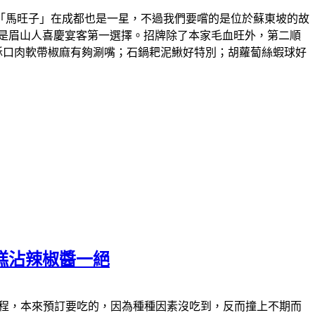
「馬旺子」在成都也是一星，不過我們要嚐的是位於蘇東坡的故
是眉山人喜慶宴客第一選擇。招牌除了本家毛血旺外，第二順
酥口肉軟帶椒麻有夠涮嘴；石鍋耙泥鰍好特別；胡蘿蔔絲蝦球好
糕沾辣椒醬一絕
食的過程，本來預訂要吃的，因為種種因素沒吃到，反而撞上不期而