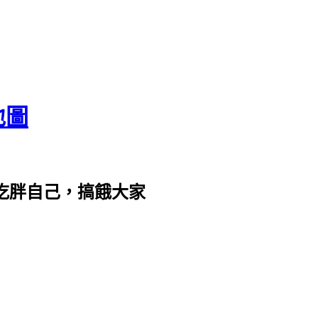
地圖
com。吃胖自己，搞餓大家