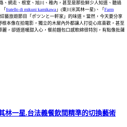
路、網走、根室、旭川、稚內，甚至是那些鮮少人知道、聽過
、「
fratello di mikuni kamikawa
」(東川米其林一星)、「
Farm
本綜藝旅遊節目「ポツンと一軒家」的味道。當然，今天要分享
視野根本像在拍電影，獨立的木屋內外都讓人打從心底喜歡，甚至
華麗，卻道道暖甜入心，餐前麵包口感軟綿很特別，有點像批薩
.連續六年米其林一星.台法義餐飲間精準的切換藝術