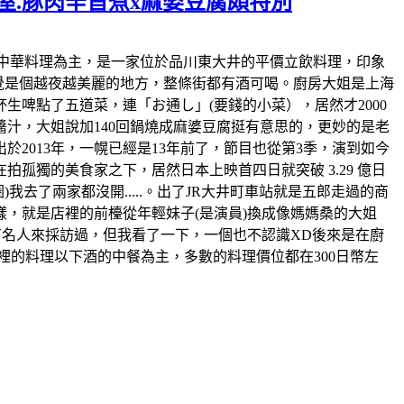
屋.豚肉辛旨煮x麻婆豆腐頗特別
上店裡也以中華料理為主，是一家位於品川東大井的平價立飲料理，印象
感覺是個越夜越美麗的地方，整條街都有酒可喝。廚房大姐是上海
啤點了五道菜，連「お通し」(要錢的小菜），居然才2000
汁，大姐說加140回鍋燒成麻婆豆腐挺有意思的，更妙的是老
於2013年，一幌已經是13年前了，節目也從第3季，演到如今
孤獨的美食家之下，居然日本上映首四日就突破 3.29 億日
去了兩家都沒開.....。出了JR大井町車站就是五郎走過的商
，就是店裡的前檯從年輕妹子(是演員)換成像媽媽桑的大姐
有名人來採訪過，但我看了一下，一個也不認識XD後來是在廚
裡的料理以下酒的中餐為主，多數的料理價位都在300日幣左