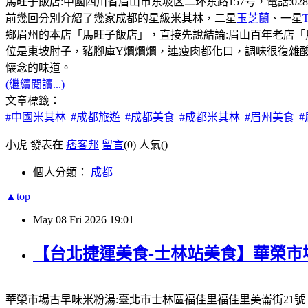
馬旺子飯店:中國四川省眉山市东坡区二环东路157号，電話:028-381131
前幾回分別介紹了幾家成都的星級米其林，二星
玉芝蘭
、一星
鄉眉州的本店「馬旺子飯店」，直接先說結論:眉山百年老店
位是東坡肘子，豬腳庫Y爛爛爛，連瘦肉都化口，調味很復雜
懐念的味道。
(繼續閱讀...)
文章標籤：
#中國米其林
#成都旅遊
#成都美食
#成都米其林
#眉州美食
小虎 發表在
痞客邦
留言
(0)
人氣(
)
個人分類：
成都
▲top
May
08
Fri
2026
19:01
【台北捷運美食-士林站美食】華榮市
華榮市場古早味米粉湯:臺北市士林區福佳里福佳里美崙街21號，