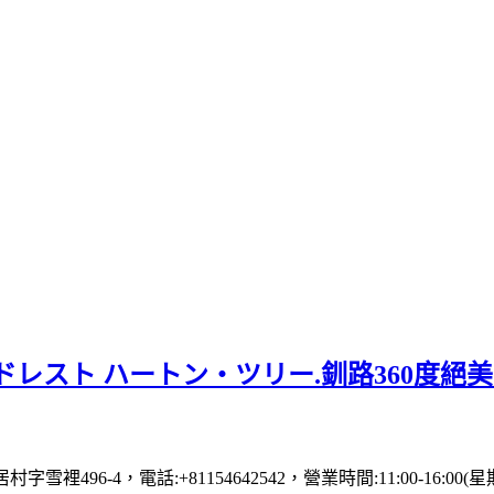
レスト ハートン・ツリー.釧路360度絕
村字雪裡496-4，電話:+81154642542，營業時間:11:00