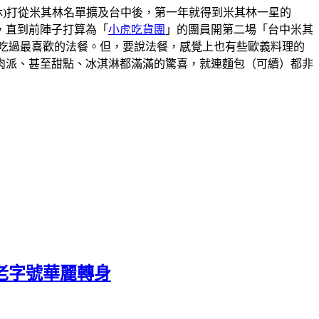
00(星期一二休)打從米其林名單擴及台中後，第一年就得到米其林一星的
，直到前陣子打算為「
小虎吃貨團
」的團員開第二場「台中米其
吃過最喜歡的法餐。但，要說法餐，感覺上也有些歐義料理的
肉派、甚至甜點、冰淇淋都滿滿的驚喜，就連麵包（可續）都非
老字號華麗轉身