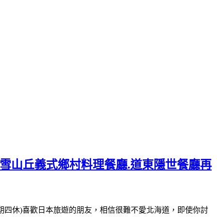
美雪山丘義式鄉村料理餐廳.道東隱世餐廳再
-16:00(星期四休)喜歡日本旅遊的朋友，相信很難不愛北海道，即使你討