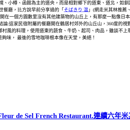
札幌、小樽、函館為主的道央，而是相對鄉下的道東、道北，如釧
世餐廳，比方說早前分享過的「
そばきり 温
」(網走米其林推薦
廳開在一個方圓數里沒有其他建築物的山丘上，有那麼一點像日
結論:這家民宿附屬的餐廳開在鶴居村郊外的山丘山，360度的
鄉村風的料理，使用道東的蔬食、牛奶、起司、肉品，雖談不上
很是夠味， 最後的雪地咖啡根本像在天堂，美絕！
 de Sel French Restaurant