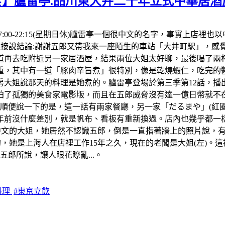
食】臚雷亭.品川東大井二十年立式中華居酒
間:17:00-22:15(星期日休)臚雷亭一個很中文的名字，事實
。先直接說結論:謝謝五郎又帶我來一座陌生的車站「大井町駅」，
再去吃附近另一家居酒屋，結果兩位大姐太好聊，最後喝了兩杯生
，其中有一道「豚肉辛旨煮」很特別，像是乾燒蝦仁，吃完的醬
房大姐說那天的料理是她煮的。臚雷亭登場於第三季第12話，播出
了孤獨的美食家電影版，而且在五郎威脅沒有達一億日幣就不在拍
便說一下的是，這一話有兩家餐廳，另一家「だるまや」(紅圈)我
年前沒什麼差別，就是帆布、看板有重新換過。店內也幾乎都一樣
中文的大姐，她居然不認識五郎，倒是一直指著牆上的照片說，
，她是上海人在店裡工作15年之久，現在的老闆是大姐(左)。這
郎所說，讓人眼花瞭亂...。
料理
#東京立飲