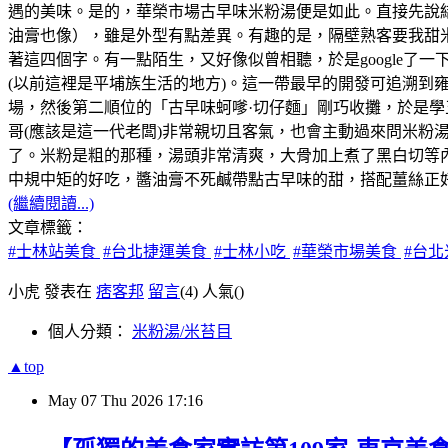
遇的美味。是的，華榮市場古早味米粉湯便是如此。直接先說
油膏也像），雖是外型有點差異。有趣的是，隔壁熟客要我甜
著這四個字。有一點陌生，又好像似曾相聽，於是google了
(以前這裡是平埔族生活的地方)。這一帶最早的開發可追溯到雍正
場，然後第二順位的「古早味蚵嗲·切仔麵」剛巧收攤，於是
哥(應該是這一代老闆)非常親切且客氣，也會主動過來問米
了。米粉是粗的那種，湯頭非常清爽，大骨加上煮了黑白切等
中規中矩的好吃，醬油膏不死鹹帶點古早味的甜，搭配薑絲正
(繼續閱讀...)
文章標籤：
#士林站美食
#台北捷運美食
#士林小吃
#華榮市場美食
#台
小虎 發表在
痞客邦
留言
(4)
人氣(
)
個人分類：
米粉湯/米苔目
▲top
May
07
Thu
2026
17:16