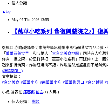
個人分類：
▲top
May
07
Thu
2026
13:55
【萬華小吃系列-舊復興戲院之2】復興
復興口 赤肉鹹粥:臺北市萬華區忠德里東園街66巷37弄58-2號
「
萬華區美食里
」和42萬人「
大台北美食地圖
」同時有人推薦
僅有一橋之隔，於是打算把「萬華小吃系列」再延伸。上一回
起來卻挺清爽，炸物紅燒肉不錯，炸蝦居然是整隻而不是鹹粥
(繼續閱讀...)
文章標籤：
#台北美食
#萬華小吃
#南萬華小吃
#萬華復興口
#台北鹹粥
小虎 發表在
痞客邦
留言
(1)
人氣(
)
個人分類：
粥類