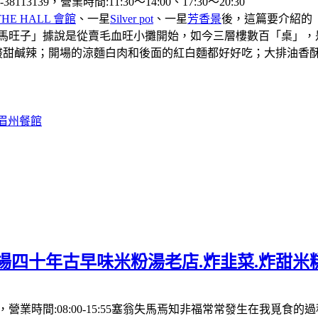
39，營業時間:11:30〜14:00、17:30〜20:30
THE HALL 會館
、一星
Silver pot
、一星
芳香景
後，這篇要介紹的
「馬旺子」據說是從賣毛血旺小攤開始，如今三層樓數百「桌」，
酸甜鹹辣；開場的涼麵白肉和後面的紅白麵都好好吃；大排油香
#眉州餐館
場四十年古早味米粉湯老店.炸韭菜.炸甜米
營業時間:08:00-15:55塞翁失馬焉知非福常常發生在我覓