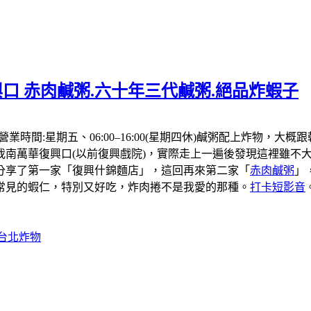
口 赤肉鹹粥.六十年三代鹹粥.絕品炸蝦子
，營業時間:星期五、06:00–16:00(星期四休)鹹粥配上炸
我南萬華復興口(以前復興戲院)，實際走上一遍後發現這裡雖不大
分享了第一家「復興什錦麵店」，這回再來第二家「
赤肉鹹粥
」
常見的蝦仁，特別又好吃，炸肉捲不是我愛的那種。
打卡短影音
#台北炸物