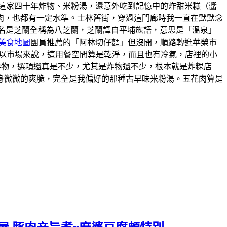
這家四十年炸物、米粉湯，還意外吃到記憶中的炸甜米糕（醬
肉，也都有一定水準。士林舊街，穿過這門廊時我一直在默默念
的舊名是芝蘭全稱為八芝蘭，芝蘭譯自平埔族語，意思是「溫泉」
美食地圖
團員推薦的「阿林切仔麵」但沒開，順路轉進華榮市
。以市場來說，這用餐空間算是乾淨，而且也有冷氣，店裡的小
炸物，選項還真是不少，尤其是炸物還不少，根本就是炸粿店
身微微的爽脆，完全是我偏好的那種古早味米粉湯。五花肉算是