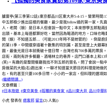
【孤獨的美食家實訪第109家-東京美
臚雷亭(第三季第12話):東京都品川区東大井5-4-15，營業時
中五郎極少進出這樣的餐廳，最少是我follow過的第一家
人，老闆（娘）是日本人但會說一點中文；本來想學五郎點兩道
出頭。基本上每道都算好吃，當然因為喝酒的地方，口味也略重
闆（娘）不知道五郎…（可能2013年時不是她管的），倒是廚
的第11季，中間還穿插著十數集的特別篇，甚至是登上大銀幕拍
圓，最後光是日本就衝破十億日幣，台灣也有700多萬的票房。順
店街，兩則有許多餐廳、酒場林立的巷弄。店門口基本上和13
(笑)。有趣的是整間餐廳我找不到五郎的簽名，問了會說一點
房做菜的大姐(右)跑出來，一聊才知道當天節目的料理是她做的
右，有的甚至只要100多日幣。小小的一家店，但料理的選項如五
(繼續閱讀...)
文章標籤：
#日本旅遊
#東京美食
#孤獨的美食家
#品川東大井
品川中華
小虎 發表在
痞客邦
留言
(2)
人氣(
)