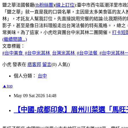
鹽之華法國餐廳(
fb粉絲團
)(
線上訂位
):臺中市西屯區潮洋里市政路5
「鹽之華」就一直是我的口袋名單，主因是太多美食區的友人
林」，才託友人幫我訂位，先直接說用完餐的結論:比我期待
影子，甚至是像日法料理般走出台灣法餐的特有風格。，總之
常美味。為了這家，小虎吃貨團台中米其林二團開催。
打卡短
(繼續閱讀...)
文章標籤：
#台中美食
#台中米其林
台灣米其林
#台中法餐
#台中米其林
小虎 發表在
痞客邦
留言
(0)
人氣(
)
個人分類：
台中
▲top
May
09
Sat
2026
14:48
【中國-成都印象】眉州川菜選「馬旺