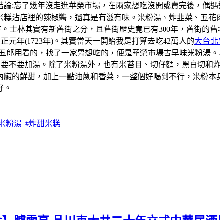
結論:忘了幾年沒走進華榮市場，在兩家想吃沒開或賣完後，偶遇
米糕沾店裡的辣椒醬，還真是有滋有味。米粉湯、炸韭菜、五花
一下。士林其實有新舊街之分，且舊街歷史竟已有300年，舊街
元年(1723年)。其實當天一開始我是打算去吃42萬人的
大台北
學五郎用看的，找了一家胃想吃的，便是華榮市場古早味米粉湯
粉湯要不要加湯。除了米粉湯外，也有米苔目、切仔麵，黑白切和
內臟的鮮甜，加上一點油蔥和香菜，一整個好喝到不行，米粉本
好。
北米粉湯
#炸甜米糕