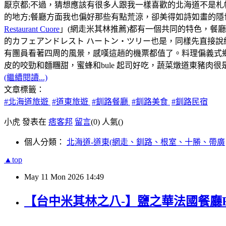
厭京都;不過，猜想應該有很多人跟我一樣喜歡的北海道不是
的地方;餐廳方面我也偏好那些有點荒涼，卻美得如詩如畫的隱
Restaurant Cuore
」(網走米其林推薦)都有一個共同的特色，餐
的カフェアンドレスト ハートン・ツリー也是，同樣先直接說
有團員看著四周的風景，感嘆這趟的機票都值了。料理偏義式
皮的咬勁和麵糰甜，蜜蜂和bule 起司好吃，蔬菜燉道東豬肉
(繼續閱讀...)
文章標籤：
#北海道旅遊
#道東旅遊
#釧路餐廳
#釧路美食
#釧路民宿
小虎 發表在
痞客邦
留言
(0)
人氣(
)
個人分類：
北海道-道東(網走、釧路、根室、十勝、帶廣
▲top
May
11
Mon
2026
14:49
【台中米其林之八-】鹽之華法國餐廳Fleur