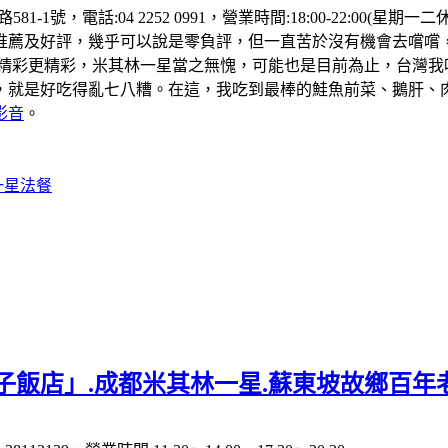
81-1號，電話:04 2252 0991，營業時間:18:00-22:
推薦及好評，幾乎可以說是零負評，但一直苦於沒有機會去嚐嚐
的精彩更精彩，米其林一星當之無愧，可能也是目前為止，台灣我
，就是好吃得亂七八糟。在這，我吃到最棒的鮭魚前菜、鵝肝、
影音
。
一星法餐
子飯店」.成都米其林一星.蘇東坡故鄉百年