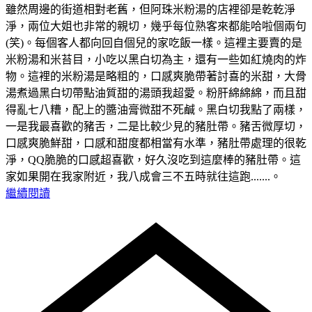
雖然周邊的街道相對老舊，但阿珠米粉湯的店裡卻是乾乾淨
淨，兩位大姐也非常的親切，幾乎每位熟客來都能哈啦個兩句
(笑)。每個客人都向回自個兒的家吃飯一樣。這裡主要賣的是
米粉湯和米苔目，小吃以黑白切為主，還有一些如紅燒肉的炸
物。這裡的米粉湯是略粗的，口感爽脆帶著討喜的米甜，大骨
湯煮過黑白切帶點油質甜的湯頭我超愛。粉肝綿綿綿，而且甜
得亂七八糟，配上的醬油膏微甜不死鹹。黑白切我點了兩樣，
一是我最喜歡的豬舌，二是比較少見的豬肚帶。豬舌微厚切，
口感爽脆鮮甜，口感和甜度都相當有水準，豬肚帶處理的很乾
淨，QQ脆脆的口感超喜歡，好久沒吃到這麼棒的豬肚帶。這
家如果開在我家附近，我八成會三不五時就往這跑.......。
繼續閱讀