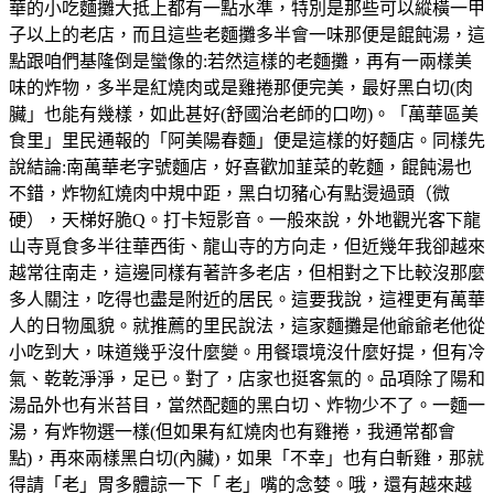
華的小吃麵攤大抵上都有一點水準，特別是那些可以縱橫一甲
子以上的老店，而且這些老麵攤多半會一味那便是餛飩湯，這
點跟咱們基隆倒是蠻像的:若然這樣的老麵攤，再有一兩樣美
味的炸物，多半是紅燒肉或是雞捲那便完美，最好黑白切(肉
臟」也能有幾樣，如此甚好(舒國治老師的口吻)。「萬華區美
食里」里民通報的「阿美陽春麵」便是這樣的好麵店。同樣先
說結論:南萬華老字號麵店，好喜歡加韮菜的乾麵，餛飩湯也
不錯，炸物紅燒肉中規中距，黑白切豬心有點燙過頭（微
硬），天梯好脆Q。打卡短影音。一般來說，外地觀光客下龍
山寺覓食多半往華西街、龍山寺的方向走，但近幾年我卻越來
越常往南走，這邊同樣有著許多老店，但相對之下比較沒那麼
多人關注，吃得也盡是附近的居民。這要我說，這裡更有萬華
人的日物風貌。就推薦的里民說法，這家麵攤是他爺爺老他從
小吃到大，味道幾乎沒什麼變。用餐環境沒什麼好提，但有冷
氣、乾乾淨淨，足已。對了，店家也挺客氣的。品項除了陽和
湯品外也有米苔目，當然配麵的黑白切、炸物少不了。一麵一
湯，有炸物選一樣(但如果有紅燒肉也有雞捲，我通常都會
點)，再來兩樣黑白切(內臟)，如果「不幸」也有白斬雞，那就
得請「老」胃多體諒一下「 老」嘴的念婪。哦，還有越來越