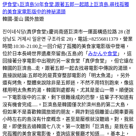
伊食堂).巨濟島50年食堂.跟著五郎一起踏上巨濟島.尋找孤獨
的美食家電影版中的神祕湯頭
韓國-釜山
國外旅遊
진이네식당(真伊食堂):慶尚南道巨濟市一運面構造拉路 28 (경
상남도 거제시 일운면 구조라로 28)，電話:+82556811379，營業
時間:10:30–21:00上一回介紹了孤獨的美食家電影版中登場，
位於日本長崎世界遺產奈留島(五島)的「
みかんや食堂
」，這
回接著分享電影中出現的另一家食堂「真伊食堂」，但它遠在
韓國的巨濟島...走，跟著五郎一起去找尋電影中傳說的湯頭。
直接說結論:五郎吃的是貫穿整部電影的「明太魚湯」，另外
還有烤魚，整體來說除非是五郎迷，不然不用特別跑來，像這
樣用明太魚煮的湯，韓國到處都有，尤其是釜山一帶。順便說
一下電影版中的三家，剩下很難達成的巴黎，這輩子不知道有
沒有機會完成.....。巨濟島是韓國僅次於濟州島的第二大島，
但如果不是喜歡韓國旅遊的朋友，興許對這個離釜山開車要兩
小時左右的島沒有什麼概念，甚至是壓根就沒聽過。對，我就
是，即便我去過韓國七八次。第一次聽到「巨濟島」是我在看
完孤獨的美食家電影後，查詢這家餐廳才知道.... 。基本上，