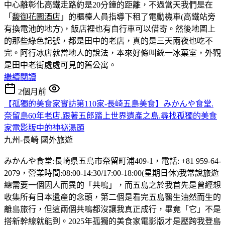
中心離彰化高鐵走路約是20分鐘的距離，不過當天我們是在
「
馥御花園酒店
」的櫃檯人員指導下租了電動機車(高鐵站旁
有換電池的地方)，飯店裡也有自行車可以借寄。然後地圖上
的那些綠色記號，都是田中的老店，真的是三天兩夜也吃不
完。
阿行冰店就當地人的說法，本來好條叫統一冰菓室，外觀
是田中老街處處可見的舊公寓。
繼續閱讀
2個月前
【孤獨的美食家實訪第110家-長崎五島美食】みかんや食堂.
奈留島60年老店.跟著五郎踏上世界遺產之島.尋找孤獨的美食
家電影版中的神祕湯頭
九州-長崎
國外旅遊
みかんや食堂:長崎県五島市奈留町浦409-1，電話: +81 959-64-
2079，營業時間:08:00-14:30/17:00-18:00(星期日休)我常說旅遊
總需要一個因人而異的「共鳴」，而五島之於我首先是曾經想
收集所有日本遺產的念頭，第二個是看完五島醫生油然而生的
離島旅行，但這兩個共鳴都沒讓我真正成行，畢竟「它」不是
搭新幹線就能到。2025年孤獨的美食家電影版才是壓跨我登島