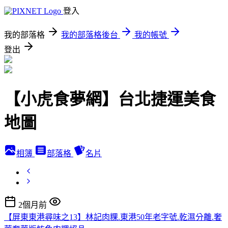
登入
我的部落格
我的部落格後台
我的帳號
登出
【小虎食夢網】台北捷運美食
地圖
相簿
部落格
名片
2個月前
【屏東東港尋味之13】林記肉粿.東港50年老字號.乾濕分離.奢