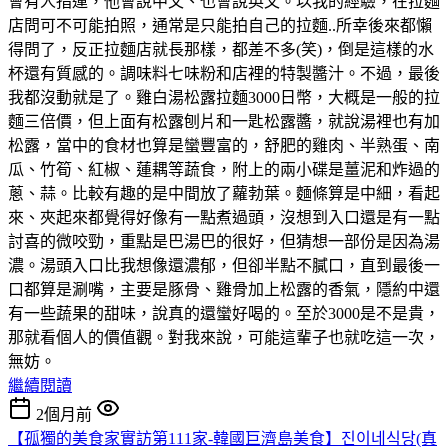
會有人指運，他會說中文、也會說英文。以我的經驗，在拉麵
店問可不可能拍照，通常是只能拍自己的拉麵..所幸後來都懶
得問了，反正拉麵店就長那樣，都差不多(笑)，倒是這樣的水
杯還有質感的。調味料七味粉和店裡的特製醬汁。不過，最後
我都沒動就是了。雞白湯松露拉麵3000日幣，大概是一般的拉
麵三倍價，但上面有松露刨片和一匙松露醬，就說湯裡也有加
松露，當中的食材也算是蠻豐富的，舒肥的雞肉、半熟蛋、南
瓜、竹筍、紅椒、蓮耦等蔬食，附上的兩小碟是薑泥和炸過的
蔥、蒜。比較有趣的是中間放了蘿勃葉。麵條算是中細，看起
來、夾起來都覺得好像有一點煮過頭，沒想到入口還是有一點
討喜的微咬勁，重點是巴湯巴的很好，但猜想一部份是因為湯
濃。湯頭入口比我想像還濃郁，但卻半點不膩口，直到最後一
口都算是涮嘴，主要是豚骨、雞骨加上松露的香氣，隱約中還
有一些蔬果的甜味，說真的還蠻好喝的。至於3000是不是貴，
那就看個人的價值觀。對我來說，可能這輩子也就吃這一次，
無妨。
繼續閱讀
2個月前
【孤獨的美食家實訪第111家-韓國巨濟島美食】진이네식당(真