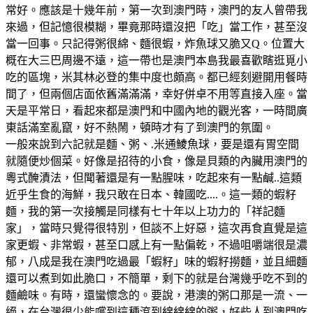
常好。應該是十幾年前，第一次到澳門時，澳門的友人曾帶我
來過，但記憶很模糊，畢竟那時還沒把「吃」當工作，甚至沒
當一回事。只記得粥很綿、麵很蝦，炸魚球又脆又Q。位置大
概在大三巴周邊不遠，這一帶也是澳門本島我最喜歡瞎逛覓小
吃的區塊，米其林必登的集中度也頗高。都已經刻避開用餐時
間了，但兩個店面依舊滿滿滿，幸好併卓不用等直接入座。當
天是平常日，看起來都是澳門和中國內地的觀光客，一時間廣
東話滿室亂竄，好不熱鬧，頓時才有了到澳門的氛圍。
一般來說到六記就是麵、粥、.米通鯪魚球，要是還有胃空間
就隨便炒個菜。好像是招待的小食，像是貝類的內臟用澳門的
粵式醃漬法，但聞著還是有一點腥味，吃起來有一點鹹..這類
近乎生食的海鮮，我只敢在日本、韓國吃....。這一類的蝦籽
麵，我的第一次接觸是同樣有七十年以上功力的「祥記麵
家」，當時只覺得很特別，但談不上好惡，這次再食直覺是這
家更蝦、非常蝦，甚至口感上有一點偏乾，不過咀嚼端很是濃
郁，八成是我在澳門吃過最「蝦籽」味的蝦籽撈麵，並且細麵
還可以煮到如此脆口，不簡單，剩下的就是台灣幾乎吃不到的
麵鹼味。有時，還蠻懷念的。要說，港澳的粥口那是一流、一
絕，在台灣很少能嚐到這種滾到綿綿綿的粥，好些人到澳門吃