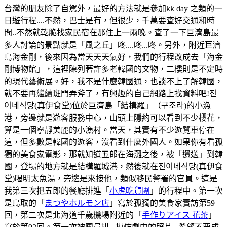
台灣的朋友除了自駕外，最好的方法就是參加kk day 之類的一
日遊行程....不然，巴士是有，但很少，千萬要查好交通和時
間..不然就乾脆找家民宿在那住上一兩晚。查了一下巨濟島最
多人討論的景點就是「風之丘」咚....咚...咚。另外，附近巨濟
島海金剛，後來因為當天天天氣好，我們的行程改成去「海金
剛博物館」，這裡陳列著許多老韓國的文物，二樓則是不定時
的現代藝術展。好，我不是什麼韓國通，也談不上了解韓國，
就不要再繼續班門弄斧了，有興趣的自己網路上找資料吧!진
이네식당(真伊食堂)位於巨濟島「結構羅」（구조라)的小漁
港，旁邊就是遊客服務中心，山頭上隱約可以看到不少櫻花，
算是一個寧靜美麗的小漁村。當天，其實有不少遊覽車停在
這，但多數是韓國的遊客，沒看到什麼外國人。如果你有看孤
獨的美食家電影，那就知道五郎在海灘之後，被「遺送」到韓
國，登場的地方就是結構羅城港，然後就在진이네식당(真伊食
堂)喝明太魚湯，旁邊是來接他，類似移民警署的官員。這是
我第三次把五郎的餐廳排進「
小虎吃貨團
」的行程中。第一次
是鳥取的「
まつやホルモン店
」寫於孤獨的美食家實訪第59
回，第二次是北海道千歲機場附近的「
手作りアイス 花茶
」