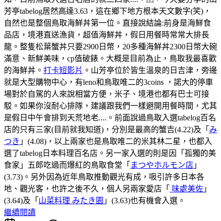
芳亭tabelog居然高達3.63，這在鄉下地方根本天文數字(笑)，
自然也是整個鳥取海鮮丼第一位。直接說結論:前身是海鮮食
品店，境港直送漁貨，超值海鮮丼，假日用餐時常常大排長
龍。整隻松葉蟹丼只要2900日幣，20多種海鮮丼2300日幣大碗
滿意、新鮮美味，cp值破錶。大概是目前為止，鳥取我最喜歡
的海鮮丼。
打卡短影片
。山芳亭位於皆生溫泉的日吉津，旁邊
就是大型購物中心，有leno和鳥取唯二的3coins ，諾大的停車
場對於自駕的人來說相當方便，米子、境港也都有巴士可接
駁。如果你沒耐心排隊，建議跟我們一樣避開用餐時間，尤其
是假日中午會排到天荒地老....。前面說過鳥取入選tabelog百名
店的只有三家(目前就我知道)，分別是最高的蟹吉(4.22)及「
み
つき
」(4.08)，以上兩家也是鳥取唯二的米其林二星，也都入
選了tabelog日本料理百名店。另一家入選的則是因「孤獨的美
食家」五郎吃過而爆紅的鳥取食堂「
まつやホルモン店
」
(3.73)。另外因為近年鳥取推動觀光有成，吸引許多日本各
地、觀光客，也許之後不久，個人另兩家愛店「
味處美佐
」
(3.64)及「
山菜料理 みたき園
」(3.63)也有機會入選。
繼續閱讀