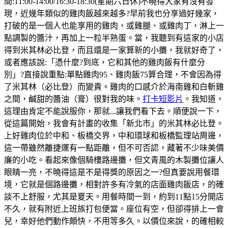
間:11:00-14:00/16:30-18:30(星期六日休)不曉得大家有沒有發
現，近幾年類似的雞肉飯越來越多?早前我也分享過好幾家，
打破的是一個人也能享用的雞肉，或雞腿、或雞肉丁，淋上一
點調製的醬汁，再加上一粒半熟蛋。當，我聽到有這家的小店
得到米其林必比登，而且還是一家算新的小攤，我就好奇了，
或者應該說:「憑什麼?到底，它和其他的雞肉飯有什麼分
別」?直接說重點:單點雞肉95、雞肉飯75算合理，不會因為得
了米其林（必比登）而變貴。雞肉的口感介於海南雞和白斬雞
之間，鹹甜的醬油（膏）很對我的味。
打卡短影片
。我知道，
這理由肯定不能說服你，那就...讓我們看下去。順便說一下，
從這篇開始，我會有計畫的收集「新北市」的米其林必比登。
上好雞肉位於中和、板橋交界，中和環球和板橋監理站周邊，
這一帶雖然離捷運有一點距離，但不可否認，藏著不少味美價
廉的小吃。看起來像個騎樓路邊攤，但文青風的木製攤位讓人
眼睛一亮，不曉得這是不是得獎的原因之一?但真要說用餐環
境，它就是個路邊攤，相對許多有冷氣的店面雞肉飯店，的確
談不上舒服，尤其是夏天。用餐時間一到，約到11點15分開店
不久，就有附近上班族打包便當。座位有空，但卻得排上一會
兒，幸好他們動作頗快，不用等多久。以價位來說，的確相較