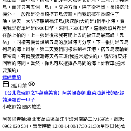
島山島、蕨小島、前島，此外無人島男女群島、黑島等等幾個
島，而非只有五個「島」。交通方面，除了從福岡、長崎搭飛
機外，一般都是從長崎搭五島渡輪。而我選擇在長崎住了一
晚，隔天一大早搭船到福江島(快速船)大約是1個半小時，費
用我記得單程是8900日幣，來回17500日幣。這兩張照片都是
在船上拍的，上一張是後來我有爬上去的福江島最高峰「鬼
岳」，同樣有機會說到五島的旅遊時再分享，下一張則是五島
列島的海上風景。第二天我們同樣來到福江港，搭五島渡輪到
奈留島，有兩艘渡輪每天各三班(我通常選快的)，請記得查好
回程的時間。當然，你也可以選擇各島間的海上計程車(通常
要預約)
繼續閱讀
2個月前
【台北幾碗麵之7-萬華美食】阿美陽春麵.韭菜油蔥乾麵配餛
飩湯飄香一甲子
小吃麵館
國內旅遊
阿美陽春麵:臺北市萬華區華江里環河南路二段169號，電話:
0962 020 534，營業時間:12:00-14:00/17:30-21:30(星期日休)萬