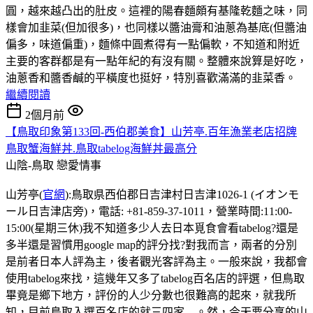
圓，越來越凸出的肚皮。這裡的陽春麵頗有基隆乾麵之味，同
樣會加韭菜(但加很多)，也同樣以醬油膏和油蔥為基底(但醬油
偏多，味道偏重)，麵條中圓煮得有一點偏軟，不知道和附近
主要的客群都是有一點年紀的有沒有關。整體來說算是好吃，
油蔥香和醬香鹹的平橫度也挺好，特別喜歡滿滿的韭菜香。
繼續閱讀
2個月前
【鳥取印象第133回-西伯郡美食】山芳亭.百年漁業老店招牌
鳥取蟹海鮮丼.鳥取tabelog海鮮丼最高分
山陰-鳥取
戀愛情事
山芳亭(
官網
):鳥取県西伯郡日吉津村日吉津1026-1 (イオンモ
ール日吉津店旁)，電話: +81-859-37-1011，營業時間:11:00-
15:00(星期三休)我不知道多少人去日本覓食會看tabelog?還是
多半還是習慣用google map的評分找?對我而言，兩者的分別
是前者日本人評為主，後者觀光客評為主。一般來說，我都會
使用tabelog來找，這幾年又多了tabelog百名店的評選，但鳥取
畢竟是鄉下地方，評份的人少分數也很難高的起來，就我所
知，目前鳥取入選百名店的就三四家....。然，今天要分享的山