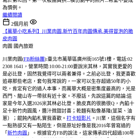
寫於第92回。第一次被團員拱...模仿劇中的照片...希望不要成
為慣例。
繼續閱讀
2個月前
【萬華小吃系列】川業肉圓.新竹百年肉圓傳承.美得冒泡的脆
皮肉圓
肉圓
國內旅遊
川業肉圓(
FB粉絲團
):臺北市萬華區廣州街165號1樓，電話:02
2308 1641，營業時間:10:00-21:00要說米其林，其實我更愛的
是必比登，固然我覺得可以兩者兼得。之前必比登，我更喜歡
追尋那些老店，套句我常說的，一家可以生存超過50年的小
吃，肯定有它的過人本事，而萬華大概是密集度最高的，光是
西門、龍山寺一帶就有近十家。不廢話，先說這篇的結論:這
家是今年入選2026米其林必比登。脆皮真的很脆很Q，內餡十
足十新竹肉圓風，醬汁微甜討喜；乾麵有點像基隆(韮菜、油
蔥）；餛飩內餡札實我喜歡。
打卡短影片
。川業，這個名字有
一點熟卻又有一點陌生，倒是原址好像是我2016年曾寫過的
「
新竹肉圓
」。根據官方FB的說法，這家傳承四代超過100年