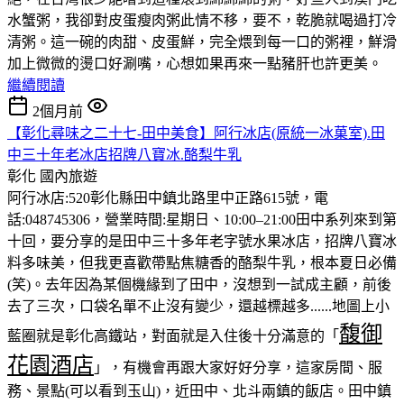
水蟹粥，我卻對皮蛋瘦肉粥此情不移，要不，乾脆就喝過打冷
清粥。這一碗的肉甜、皮蛋鮮，完全煨到每一口的粥裡，鮮滑
加上微微的燙口好涮嘴，心想如果再來一點豬肝也許更美。
繼續閱讀
2個月前
【彰化尋味之二十七-田中美食】阿行冰店(原統一冰菓室).田
中三十年老冰店招牌八寶冰.酪梨牛乳
彰化
國內旅遊
阿行冰店:520彰化縣田中鎮北路里中正路615號，電
話:048745306，營業時間:星期日、10:00–21:00田中系列來到第
十回，要分享的是田中三十多年老字號水果冰店，招牌八寶冰
料多味美，但我更喜歡帶點焦糖香的酪梨牛乳，根本夏日必備
(笑)。去年因為某個機緣到了田中，沒想到一試成主顧，前後
去了三次，口袋名單不止沒有變少，還越標越多......地圖上小
馥御
藍圈就是彰化高鐵站，對面就是入住後十分滿意的「
花園酒店
」，有機會再跟大家好好分享，這家房間、服
務、景點(可以看到玉山)，近田中、北斗兩鎮的飯店。田中鎮