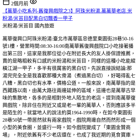
2個月前
【萬華小吃系列-舊復興戲院之3】阿珠米粉湯.萬萬華老店.米
粉湯/米苔目配黑白切飄香一甲子
米粉湯/米苔目
國內旅遊
萬華復興口阿珠米粉湯:臺北市萬華區忠德里東園街28巷50-16
號1樓，營業時間:08:30-16:00南萬華舊復興戲院口小吃接著播
出第三回，這家是我那位從小在附近長大的友人掛保證推薦，
賣的是略粗較有口感的米粉湯和米苔目，同樣的這種小吃能縱
橫江湖一甲子，多半有很厲害的黑白切。先說直接說結論:那
湯完完全全是我喜歡那種大骨湯（煮過黑白切），好喝得亂七
八糟，黑白切也有水準，價格公道。一般來說，南萬華指的是
西藏路以南，由萬大路往兩邊延伸的區域，這邊也是萬華古早
味的集散地，各多的是相對外地人陌生的老店。提到南萬華復
興戲院，除非住在附近又或是老一輩的萬華人，否則應該多半
是陌生的。就當地人的說法約莫1964-1990時，在如今東園街
28巷50號一帶居然就有兩家戲院，戲院周邊自然而然形成一個
小型的美食圈，並盛行一時。如今戲院變成了「東園金贊商
場」，附近依舊有不少老店還在，也成了我近期的覓食寶庫。