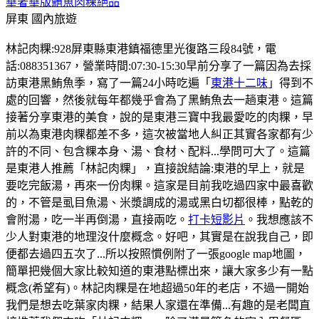
華奢華版鮪魚肉粿絕品
屏東
國內旅遊
林記肉粿:928屏東縣東港鎮福德里光復路三段84號，電
話:088351367，營業時間:07:30-15:30早前分享了一篇因為去採
訪東港黑鮪魚季，寫了一篇24小時吃遍「
東港十二味
」得到不
處的回響，然後就每年都幾乎會為了黑鮪魚去一趟東港。這篇
接著分享東港的美食，說的是東港三寶中我最愛吃的肉粿，早
前以為東港肉粿都差不多，這次被當地人糾正其實各家都有少
許的不同、包含粿本身、湯、食材、配料...學問可大了。這篇
是東港人推薦「林記肉粿」，直接說結論:東港的早上，就是
要吃完飯湯，再來一份肉粿。這家是目前我吃過四家中最喜歡
的，不管是虱目魚湯、米漿調成的湯或黑白切都很棒，點乾的
會附湯，吃一半再倒湯，直接兩吃。
打卡短影片
。我想應該不
少人對東港的地理沒什麼概念。好吧，其實是在說我自己，即
便都去過四五次了...所以按照慣例附了一張google map地圖，
簡單把幾個大家比較知道的東港點標出來，讓大家多少有一點
概念(希望有)。林記肉粿是在地超過50年的老店，不過一開始
我們是想去吃葉家肉粿，結果人家還在準備...有趣的是老闆直