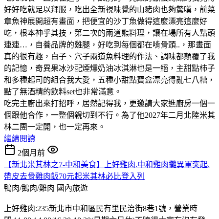
好好吃就足以拜服，吃出全新視味覺的山豬肉也夠驚嘆，前菜
章魚神展開超有畫面，把便宜的沙丁魚做得這麼漂亮這麼好
吃，根本神乎其技，第二次的兩道熊料理，讓在場所有人點頭
連連…，自養品牌的雞腿，好吃到每個都在啃骨頭..，那畫面
真的很有趣，白子、穴子兩道魚料理的作法、調味都顛覆了我
的記憶，奇異果冰沙配煙燻奶油冰淇淋也是一絕，主甜點柿子
和多種起司的組合我大愛，五種小甜點寶盒漂亮得亂七八糟，
點了無酒精的飲料set也非常滿意。
吃完主廚出來打招呼，居然記得我，更邀請大家進廚房一個一
個跟他合作，一整個親切到不行。為了他2027年二月北陸米其
林二團一定開，也一定再來。
繼續閱讀
2個月前
【新北米其林之7-中和美食】上好雞肉.中和雞肉攤異軍突起.
帶皮去骨雞肉飯70元起米其林必比登入列
鴨肉/鵝肉/雞肉
國內旅遊
上好雞肉:235新北市中和區民有里民治街8巷1號，營業時