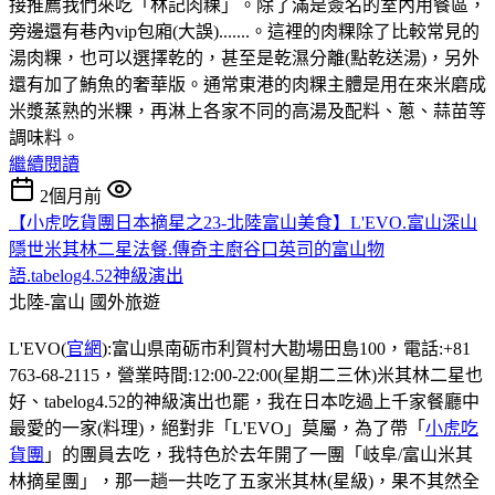
接推薦我們來吃「林記肉粿」。除了滿是簽名的室內用餐區，
旁邊還有巷內vip包廂(大誤).......。這裡的肉粿除了比較常見的
湯肉粿，也可以選擇乾的，甚至是乾濕分離(點乾送湯)，另外
還有加了鮪魚的奢華版。通常東港的肉粿主體是用在來米磨成
米漿蒸熟的米粿，再淋上各家不同的高湯及配料、蔥、蒜苗等
調味料。
繼續閱讀
2個月前
【小虎吃貨團日本摘星之23-北陸富山美食】L'EVO.富山深山
隱世米其林二星法餐.傳奇主廚谷口英司的富山物
語.tabelog4.52神級演出
北陸-富山
國外旅遊
L'EVO(
官網
):富山県南砺市利賀村大勘場田島100，電話:+81
763-68-2115，營業時間:12:00-22:00(星期二三休)米其林二星也
好、tabelog4.52的神級演出也罷，我在日本吃過上千家餐廳中
最愛的一家(料理)，絕對非「L'EVO」莫屬，為了帶「
小虎吃
貨團
」的團員去吃，我特色於去年開了一團「岐阜/富山米其
林摘星團」，那一趟一共吃了五家米其林(星級)，果不其然全