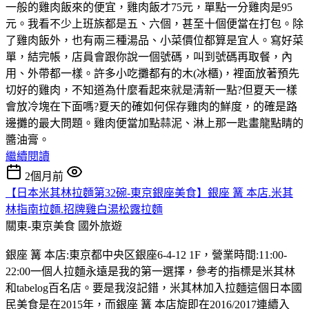
一般的雞肉飯來的便宜，雞肉飯才75元，單點一分雞肉是95
元。我看不少上班族都是五、六個，甚至十個便當在打包。除
了雞肉飯外，也有兩三種湯品、小菜價位都算是宜人。寫好菜
單，結完帳，店員會跟你說一個號碼，叫到號碼再取餐，內
用、外帶都一樣。許多小吃攤都有的木(冰櫃)，裡面放著預先
切好的雞肉，不知道為什麼看起來就是清新一點?但夏天一樣
會放冷塊在下面嗎?夏天的確如何保存雞肉的鮮度，的確是路
邊攤的最大問題。雞肉便當加點蒜泥、淋上那一匙畫龍點睛的
醬油膏。
繼續閱讀
2個月前
【日本米其林拉麵第32碗-東京銀座美食】銀座 篝 本店.米其
林指南拉麵.招牌雞白湯松露拉麵
關東-東京美食
國外旅遊
銀座 篝 本店:東京都中央区銀座6-4-12 1F，營業時間:11:00-
22:00一個人拉麵永遠是我的第一選擇，參考的指標是米其林
和tabelog百名店。要是我沒記錯，米其林加入拉麵這個日本國
民美食是在2015年，而銀座 篝 本店旋即在2016/2017連續入