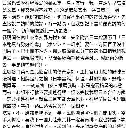
票通過當次行程最愛的餐廳第一名。其實，我一直想早早寫這
篇文章，卻又遲遲不敢寫..怕的是無法寫出「谷口英司」絕
美、絕妙、絕好調的料理，也怕寫不出心中的震憾及喜悅。先
直接說二訪時的結論，有一點長，但我想記下當時最真誠的每
一個字:二訪的震撼感比一訪更強。
餐廳開在富山岐阜交界海拔1000，完全附合日本綜藝節目「日
本秘境有房好吃驚」（ポツンと一軒家）要件，方圓百里沒半
間房子，巴士開不進去，還要麻煩餐廳分三四輛小車把我們載
進去。一到現場傻眼，整間餐廳幾乎被雪吞蝕…. 餐廳內的窗
景一半是積雪超特別。
主廚谷口英司是北陸富山的傳奇廚師，主打富山山𥚃的野味日
法料理，招牌是月之輪（日本黑熊）料理，其他如鹿、野豬、
飛鼠等….。一訪前富山友人推薦我時，我是抱著摘星的心態
而來，心想不行就不要排進行程，但吃完後我跟日本合作方說
一定要排進行程，就算二月可能大雪也要。行程前團員也是戰
戰兢兢，幸好一路山路雪景美得一塌糊塗。
吃完，不，應該是吃不到一半，每個團員就個個眉開眼笑，雙
手大拇指，要我下一團北陸米其林一定要再排，我也許諾下次
吃完晚餐，直接住這了。不說別的，光讓討厭螢烏賊的我覺得