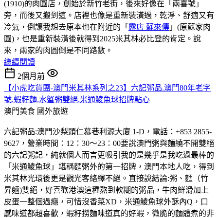
(1910)的肉圓店，創始於新竹老街，後來好像在「兩喜號」
旁，而後又搬到這。店裡也像是重新裝潢過，乾淨、舒適又有
冷氣，倒讓我想去原本也在附近的「
露店 蘇來傳
」(原蘇家肉
圓)，也是重新裝潢後就得到2025米其林必比登的肯定。說
來，兩家的肉圓倒是不同路數。
繼續閱讀
2個月前
【小虎吃貨團-澳門米其林系列之23】六記粥品.澳門80年老字
號.蝦籽麵.水蟹粥雙絕.米通鯪魚球招牌點心
澳門美食
國外旅遊
六記粥品:澳門沙梨頭仁慕巷利源大廈 1-D，電話：+853 2855-
9627，營業時間：12：30～23：00要說澳門粥與麵繞不開雙絕
的六記粥記，純就個人而言更吸引我的是幾乎是我吃過最棒的
「米通鯪魚球」堪稱麵粥外的第一招牌，澳門本地人吃，得到
米其林光環後更是觀光客絡繹不絕。直接說結論:粥、麵（竹
昇麵)雙絕，好喜歡港澳這種熬到軟糊的粥品，牛肉鮮滑加上
皮蛋一整個過癮，可惜沒香菜XD，米通鯪魚球外酥內Q，口
感味道都超喜歡，蝦籽撈麵味道真的好蝦，微脆的麵體煮的非