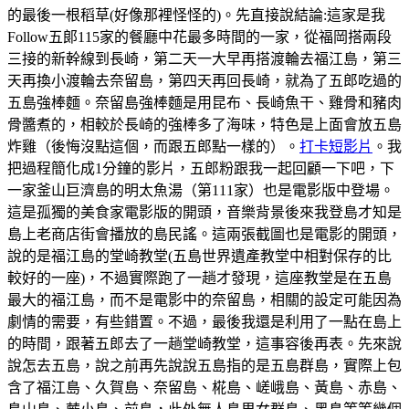
的最後一根稻草(好像那裡怪怪的)。先直接說結論:這家是我
Follow五郞115家的餐廳中花最多時間的一家，從福岡搭兩段
三接的新幹線到長崎，第二天一大早再搭渡輪去福江島，第三
天再換小渡輪去奈留島，第四天再回長崎，就為了五郎吃過的
五島強棒麵。奈留島強棒麵是用昆布、長崎魚干、雞骨和豬肉
骨醬煮的，相較於長崎的強棒多了海味，特色是上面會放五島
炸雞（後悔沒點這個，而跟五郎點一樣的）。
打卡短影片
。我
把過程簡化成1分鐘的影片，五郎粉跟我一起回顧一下吧，下
一家釜山巨濟島的明太魚湯（第111家）也是電影版中登場。
這是孤獨的美食家電影版的開頭，音樂背景後來我登島才知是
島上老商店街會播放的島民謠。這兩張截圖也是電影的開頭，
說的是福江島的堂崎教堂(五島世界遺產教堂中相對保存的比
較好的一座)，不過實際跑了一趟才發現，這座教堂是在五島
最大的福江島，而不是電影中的奈留島，相關的設定可能因為
劇情的需要，有些錯置。不過，最後我還是利用了一點在島上
的時間，跟著五郎去了一趟堂崎教堂，這事容後再表。先來說
說怎去五島，說之前再先說說五島指的是五島群島，實際上包
含了福江島、久賀島、奈留島、椛島、嵯峨島、黃島、赤島、