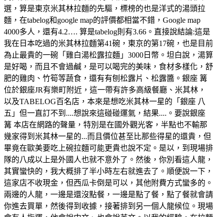
選，算是東京米其林拉麵的先驅，標榜的也是洋式的湯頭拉
麵，在tabelog和google map的評價都相當不錯，Google map
4000多人，還有4.2…. 算是tabelog則有3.66。直接說結論:這是
我在日本吃過的米其林拉麵第41碗，東京的第17碗，也是目前
為止最貴的一碗「雞白湯松露拉麵」3000日幣。坦白說，湯算
是好喝，而且不會過鹹，是可以喝完的美味，食材多樣化，舒
肥的雞肉、竹筍等蔬食，還有有刨松露片、松露醬。銀座 篝
位於銀座JR有樂町附近，這一帶有許多高級餐廳、米其林，
以及TABELOG百名店，本來是想吃米其林一星的「銀座 八
五」但一直訂不到....想說來這碰碰運氣，結果....。要說銀座
篝 本店在網路的聲量，特別是在國外觀光客，半點也不輸那
幾家得到米其林一星的...而且價位甚至比那些得星的還貴，但
畢竟在歐美要吃上碗拉麵可能更貴也說不定。是以，到現場排
隊的八成以上是外國人也就不意外了。然後，你別看這人龍，
其實蠻快的，我大概排了半小時左右就進去了。順便說一下，
這家店不收現金，但西瓜卡倒是可以，其他附費方式蠻多的。
兩邊的人龍，一邊是還沒點餐，一邊是點了餐，點了餐就會請
你進去買單，然後得到收據，接著排到另一個人龍候位。現場