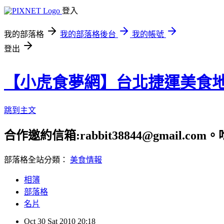
登入
我的部落格
我的部落格後台
我的帳號
登出
【小虎食夢網】台北捷運美食
跳到主文
合作邀約信箱:rabbit38844@gmail.
部落格全站分類：
美食情報
相簿
部落格
名片
Oct
30
Sat
2010
20:18