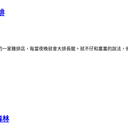
排
的一家雞排店，每當夜晚就會大排長龍。就不仔和塞塞的說法，
森林