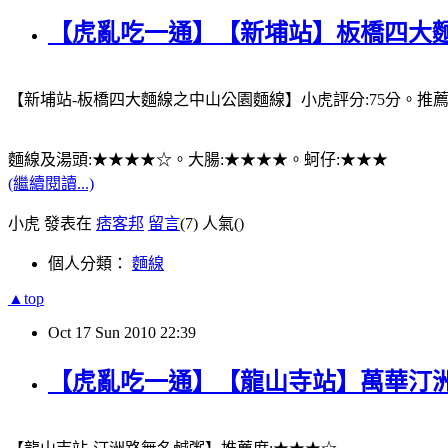
【虎亂吃一通】【新埔站】板橋四大
【新埔站-板橋四大麵線之中山公園麵線】小虎評分:75分。推
麵線及湯頭:★★★★☆。大腸:★★★★。蚵仔:★★★
(繼續閱讀...)
小虎 發表在
痞客邦
留言
(7)
人氣(
)
個人分類：
麵線
▲top
Oct
17
Sun
2010
22:39
【虎亂吃一通】【龍山寺站】萬華汀洲