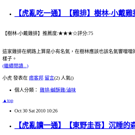
【虎亂吃一通】【雞排】樹林-小戴雞
【樹林-小戴雞排】推薦度:★★★☆評分:75
這家雞排在網路上算是小有名氣，在樹林應該也該名氣響噹噹
樣子。
(繼續閱讀...)
小虎 發表在
痞客邦
留言
(2)
人氣(
)
個人分類：
雞排/鹹酥雞/滷味
▲top
Oct
30
Sat
2010
10:26
【虎亂讀一通】【東野圭吾】沉睡的