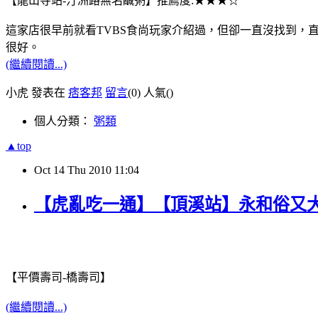
【龍山寺站-汀洲路無名鹹粥】推薦度:★★★☆
這家店很早前就看TVBS食尚玩家介紹過，但卻一直沒找到，
很好。
(繼續閱讀...)
小虎 發表在
痞客邦
留言
(0)
人氣(
)
個人分類：
粥類
▲top
Oct
14
Thu
2010
11:04
【虎亂吃一通】【頂溪站】永和俗又
【平價壽司-橋壽司】
(繼續閱讀...)