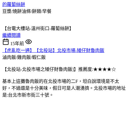
的蘿蔔絲餅
豆漿/燒餅油條/餅類/早餐
【台電大樓站-溫州街口-蘿蔔絲餅】
繼續閱讀
15年前
【虎亂吃一通】【北投站】北投市場-矮仔財魯肉飯
滷肉飯/雞肉飯/蝦仁飯
【北投站-北投市場之矮仔財魯肉飯]】推薦度:★★★★☆
基本上這攤魯肉飯的在北投市場的二F，坦白說環境是不太
好，不過還是十分美味，假日可是人潮湧擠。北投市場的地址
是:台北市新市街三十號。