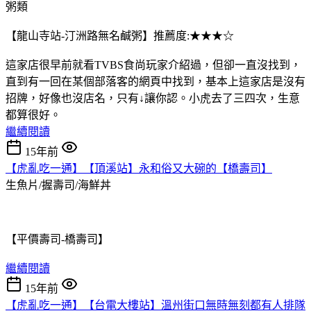
粥類
【龍山寺站-汀洲路無名鹹粥】推薦度:★★★☆
這家店很早前就看TVBS食尚玩家介紹過，但卻一直沒找到，
直到有一回在某個部落客的網頁中找到，基本上這家店是沒有
招牌，好像也沒店名，只有↓讓你認。小虎去了三四次，生意
都算很好。
繼續閱讀
15年前
【虎亂吃一通】【頂溪站】永和俗又大碗的【橋壽司】
生魚片/握壽司/海鮮丼
【平價壽司-橋壽司】
繼續閱讀
15年前
【虎亂吃一通】【台電大樓站】溫州街口無時無刻都有人排隊