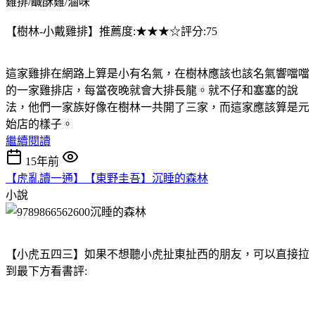
雞排/鹹酥雞/滷味
【樹林-小戴雞排】推薦度:★★★☆評分:75
這家雞排在網路上算是小有名氣，在樹林應該也該名氣響噹噹
的一家雞排店，每當夜晚就會大排長龍。就不仔和塞塞的說
法，他們一家族好像在樹林一共開了三家，而這家應該算是元
始店的樣子。
繼續閱讀
15年前
【虎亂讀一通】【東野圭吾】沉睡的森林
小說
【小虎五四三】如果不想聽小虎扯東扯西的朋友，可以直接拉
到最下方看書評: