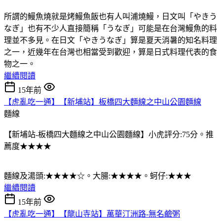
所謂的鰻魚燒就是烤鰻魚飯也有人叫浦燒鰻，日文叫「やきう
なぎ」也有不少人直接簡稱「うなぎ」可能是在台灣鰻魚的料
理並不多見。在日文「やきうなぎ」算是夏天消暑的知名料理
之一，近幾年在台灣也相當受到歡迎，算是日式料理代表的食
物之一。
繼續閱讀
15年前
【虎亂吃一通】【新埔站】板橋四大麵線之中山公園麵線
麵線
【新埔站-板橋四大麵線之中山公園麵線】小虎評分:75分。推
薦度★★★★
麵線及湯頭:★★★★☆。大腸:★★★★。蚵仔:★★★
繼續閱讀
15年前
【虎亂吃一通】【龍山寺站】萬華汀洲路-無名鹼粥