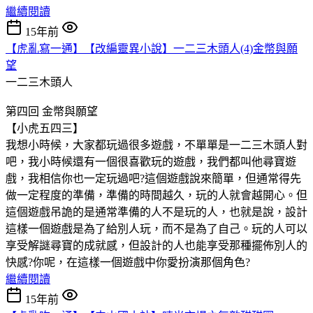
繼續閱讀
15年前
【虎亂寫一通】【改編靈異小說】一二三木頭人(4)金幣與願
望
一二三木頭人
第四回 金幣與願望
【小虎五四三】
我想小時候，大家都玩過很多遊戲，不單單是一二三木頭人對
吧，我小時候還有一個很喜歡玩的遊戲，我們都叫他尋寶遊
戲，我相信你也一定玩過吧?這個遊戲說來簡單，但通常得先
做一定程度的準備，準備的時間越久，玩的人就會越開心。但
這個遊戲吊詭的是通常準備的人不是玩的人，也就是說，設計
這樣一個遊戲是為了給別人玩，而不是為了自己。玩的人可以
享受解謎尋寶的成就感，但設計的人也能享受那種擺佈別人的
快感?你呢，在這樣一個遊戲中你愛扮演那個角色?
繼續閱讀
15年前