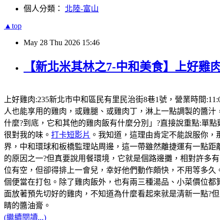
個人分類：
北陸-富山
▲top
May
28
Thu
2026
15:46
【新北米其林之7-中和美食】上好雞肉
上好雞肉:235新北市中和區民有里民治街8巷1號，營業時間:11:
人也能享用的雞肉，或雞腿、或雞肉丁，淋上一點調製的醬汁
什麼?到底，它和其他的雞肉飯有什麼分別」?直接說重點:單
很對我的味。
打卡短影片
。我知道，這理由肯定不能說服你，那
界，中和環球和板橋監理站周邊，這一帶雖然離捷運有一點距
的原因之一?但真要說用餐環境，它就是個路邊攤，相對許多有
位有空，但卻得排上一會兒，幸好他們動作頗快，不用等多久。
個便當在打包。除了雞肉飯外，也有兩三種湯品、小菜價位都
面放著預先切好的雞肉，不知道為什麼看起來就是清新一點?
睛的醬油膏。
(繼續閱讀...)