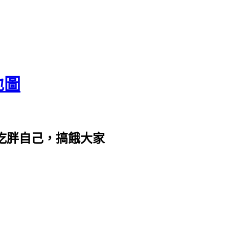
地圖
com。吃胖自己，搞餓大家