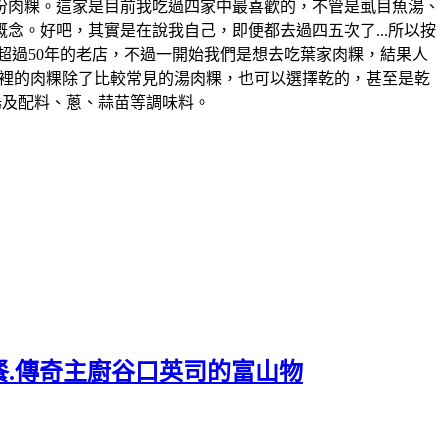
一份肉粿。這家是目前我吃過四家中最喜歡的，不管是虱目魚湯、
念。好吧，其實是在說我自己，即便都去過四五次了...所以按
在地超過50年的老店，不過一開始我們是想去吃葉家肉粿，結果人
..。這裡的肉粿除了比較常見的湯肉粿，也可以選擇乾的，甚至是乾
湯及配料、蔥、蒜苗等調味料。
餐.傳奇主廚谷口英司的富山物