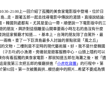
間:10:30–21:00上一回介紹了孤獨的美食家電影版中登場，位於日
...走，跟著五郎一起去找尋電影中傳說的湯頭。直接說結論:
湯，韓國到處都有，尤其是釜山一帶。順便說一下電影版中的三
旅遊的朋友，興許對這個離釜山開車要兩小時左右的島沒有什麼
家餐廳才知道.... 。基本上，台灣的朋友除了自駕外，最
那住上一兩晚。查了一下巨濟島最多人討論的景點就是「風之丘」
韓國的文物，二樓則是不定時的現代藝術展。好，我不是什麼韓國
」（구조라)的小漁港，旁邊就是遊客服務中心，山頭上隱約可以
果你有看孤獨的美食家電影，那就知道五郎在海灘之後，被「遺
。這是我第三次把五郎的餐廳排進「
小虎吃貨團
」的行程中。第
於第92回。第一次被團員拱...模仿劇中的照片...希望不要成為慣