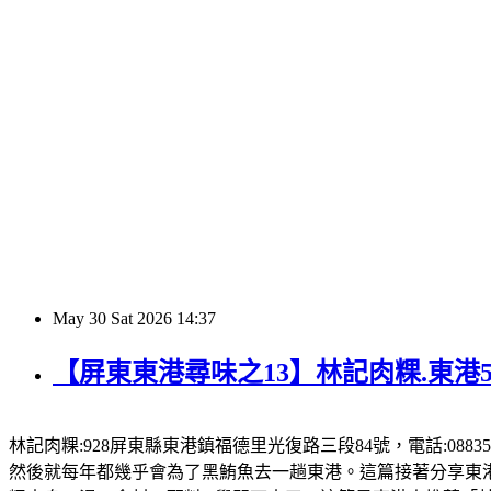
May
30
Sat
2026
14:37
【屏東東港尋味之13】林記肉粿.東港
林記肉粿:928屏東縣東港鎮福德里光復路三段84號，電話:08835
然後就每年都幾乎會為了黑鮪魚去一趟東港。這篇接著分享東