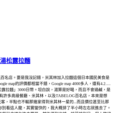
白湯松露拉麵
tabelog百名店。要是我沒記錯，米其林加入拉麵這個日本國民美食是
map的評價都相當不錯，Google map 4000多人，還有4.2….
白湯松露拉麵」3000日幣。坦白說，湯算是好喝，而且不會過鹹，是
許多高級餐廳、米其林，以及TABELOG百名店，本來是想
觀光客，半點也不輸那幾家得到米其林一星的...而且價位甚至比那
你別看這人龍，其實蠻快的，我大概排了半小時左右就進去了。