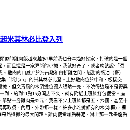
元起米其林必比登入列
發現，近幾年類似的雞肉飯越來越多?早前我也分享過好幾家，打破的是一個
，而且還是一家算新的小攤，我就好奇了，或者應該說:「憑
變貴。雞肉的口感介於海南雞和白斬雞之間，鹹甜的醬油（膏）
的收集「新北市」的米其林必比登。上好雞肉位於中和、板橋交
邊攤，但文青風的木製攤位讓人眼睛一亮，不曉得這是不是得獎
到，約到11點15分開店不久，就有附近上班族打包便當。座
，單點一分雞肉是95元。我看不少上班族都是五、六個，甚至十
再取餐，內用、外帶都一樣。許多小吃攤都有的木(冰櫃)，裡
確是路邊攤的最大問題。雞肉便當加點蒜泥、淋上那一匙畫龍點