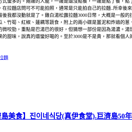
方式蠻多的。兩邊的人龍，一邊是還沒點餐，一邊是點了餐，點
在拉麵店問可不可能拍照，通常是只能拍自己的拉麵..所幸後來
後我都沒動就是了。雞白湯松露拉麵3000日幣，大概是一般
瓜、竹筍、紅椒、蓮耦等蔬食，附上的兩小碟是薑泥和炸過的蔥
的微咬勁，重點是巴湯巴的很好，但猜想一部份是因為湯濃。湯
的甜味，說真的還蠻好喝的。至於3000是不是貴，那就看個
拉麵
濟島美食】진이네식당(真伊食堂).巨濟島50