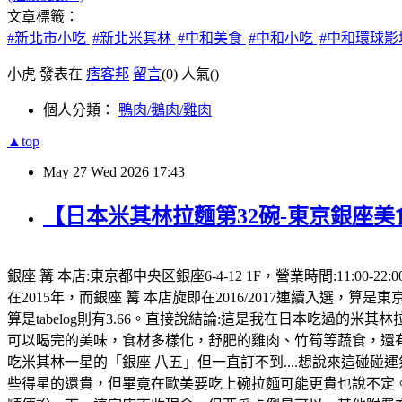
文章標籤：
#新北市小吃
#新北米其林
#中和美食
#中和小吃
#中和環球
小虎 發表在
痞客邦
留言
(0)
人氣(
)
個人分類：
鴨肉/鵝肉/雞肉
▲top
May
27
Wed
2026
17:43
【日本米其林拉麵第32碗-東京銀座美
銀座 篝 本店:東京都中央区銀座6-4-12 1F，營業時間:11
在2015年，而銀座 篝 本店旋即在2016/2017連續入選，算是東京
算是tabelog則有3.66。直接說結論:這是我在日本吃過的
可以喝完的美味，食材多樣化，舒肥的雞肉、竹筍等蔬食，還有
吃米其林一星的「銀座 八五」但一直訂不到....想說來這碰碰運
些得星的還貴，但畢竟在歐美要吃上碗拉麵可能更貴也說不定