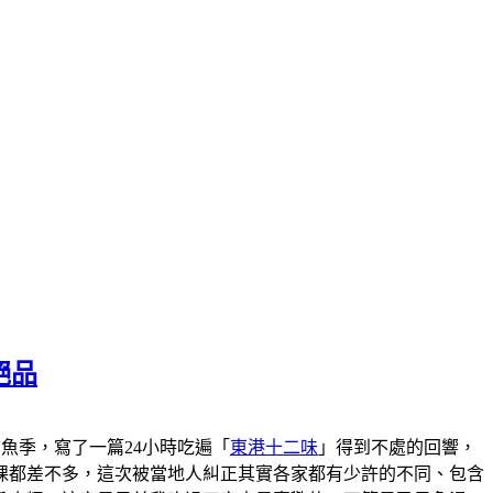
絕品
港黑鮪魚季，寫了一篇24小時吃遍「
東港十二味
」得到不處的回響，
粿都差不多，這次被當地人糾正其實各家都有少許的不同、包含