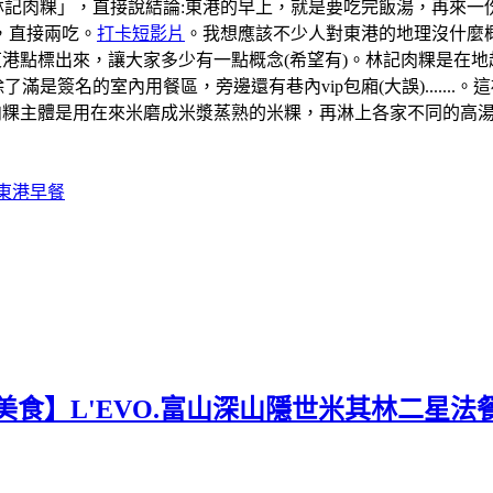
「林記肉粿」，直接說結論:東港的早上，就是要吃完飯湯，再來
，直接兩吃。
打卡短影片
。我想應該不少人對東港的地理沒什麼概
道的東港點標出來，讓大家多少有一點概念(希望有)。林記肉粿是
滿是簽名的室內用餐區，旁邊還有巷內vip包廂(大誤).....
肉粿主體是用在來米磨成米漿蒸熟的米粿，再淋上各家不同的高
#東港早餐
美食】L'EVO.富山深山隱世米其林二星法