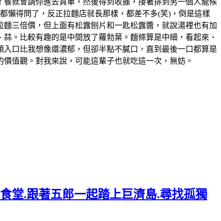
了餐就會請你進去買單，然後得到收據，接著排到另一個人龍候
都懶得問了，反正拉麵店就長那樣，都差不多(笑)，倒是這樣
的拉麵三倍價，但上面有松露刨片和一匙松露醬，就說湯裡也有加
、蒜。比較有趣的是中間放了蘿勃葉。麵條算是中細，看起來、
頭入口比我想像還濃郁，但卻半點不膩口，直到最後一口都算是
人的價值觀。對我來說，可能這輩子也就吃這一次，無妨。
年食堂.跟著五郎一起踏上巨濟島.尋找孤獨