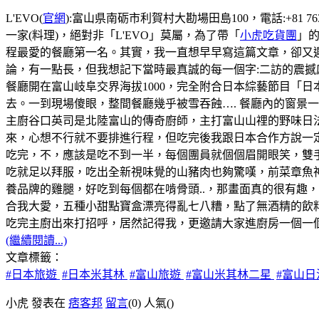
L'EVO(
官網
):富山県南砺市利賀村大勘場田島100，電話:+81 76
一家(料理)，絕對非「L'EVO」莫屬，為了帶「
小虎吃貨團
」的
程最愛的餐廳第一名。其實，我一直想早早寫這篇文章，卻又遲
論，有一點長，但我想記下當時最真誠的每一個字:二訪的震撼
餐廳開在富山岐阜交界海拔1000，完全附合日本綜藝節目「
去。一到現場傻眼，整間餐廳幾乎被雪吞蝕…. 餐廳內的窗景
主廚谷口英司是北陸富山的傳奇廚師，主打富山山𥚃的野味日
來，心想不行就不要排進行程，但吃完後我跟日本合作方說一
吃完，不，應該是吃不到一半，每個團員就個個眉開眼笑，雙
吃就足以拜服，吃出全新視味覺的山豬肉也夠驚嘆，前菜章魚
養品牌的雞腿，好吃到每個都在啃骨頭..，那畫面真的很有趣
合我大愛，五種小甜點寶盒漂亮得亂七八糟，點了無酒精的飲料s
吃完主廚出來打招呼，居然記得我，更邀請大家進廚房一個一個
(繼續閱讀...)
文章標籤：
#日本旅遊
#日本米其林
#富山旅遊
#富山米其林二星
#富山
小虎 發表在
痞客邦
留言
(0)
人氣(
)