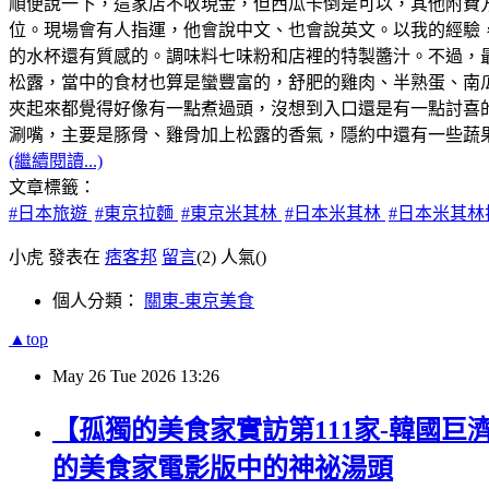
順便說一下，這家店不收現金，但西瓜卡倒是可以，其他附費
位。現場會有人指運，他會說中文、也會說英文。以我的經驗，
的水杯還有質感的。調味料七味粉和店裡的特製醬汁。不過，最
松露，當中的食材也算是蠻豐富的，舒肥的雞肉、半熟蛋、南
夾起來都覺得好像有一點煮過頭，沒想到入口還是有一點討喜
涮嘴，主要是豚骨、雞骨加上松露的香氣，隱約中還有一些蔬果
(繼續閱讀...)
文章標籤：
#日本旅遊
#東京拉麵
#東京米其林
#日本米其林
#日本米其林
小虎 發表在
痞客邦
留言
(2)
人氣(
)
個人分類：
關東-東京美食
▲top
May
26
Tue
2026
13:26
【孤獨的美食家實訪第111家-韓國巨
的美食家電影版中的神祕湯頭