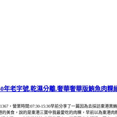
50年老字號.乾濕分離.奢華奢華版鮪魚肉粿
1367，營業時間:07:30-15:30早前分享了一篇因為去採訪東
港的美食，說的是東港三寶中我最愛吃的肉粿，早前以為東港肉