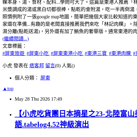
粿本身、湯、食材、配料...學問可大了。這篇是東港人推薦
米漿調成的湯或黑白切都很棒，點乾的會附湯，吃一半再倒湯
照慣例附了一張google map地圖，簡單把幾個大家比較知
家還在準備...有趣的是老闆直接推薦我們來吃「林記肉粿」。除了
濕分離(點乾送湯)，另外還有加了鮪魚的奢華版。通常東港的
(繼續閱讀...)
文章標籤：
#屏東旅遊
#屏東小吃
#屏東東港小吃
#東港三寶
#東港肉粿
小虎 發表在
痞客邦
留言
(0)
人氣(
)
個人分類：
屏東
▲top
May
28
Thu
2026
17:49
【小虎吃貨團日本摘星之23-北陸富山
語.tabelog4.52神級演出