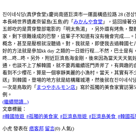
진이네식당(真伊食堂):慶尚南道巨濟市一運面構造拉路 28 (경상남도
本長崎世界遺產奈留島(五島)的「
みかんや食堂
」，這回接著分
五郎吃的是貫穿整部電影的「明太魚湯」，另外還有烤魚，整
家，剩下很難達成的巴黎，這輩子不知道有沒有機會完成...
概念，甚至是壓根就沒聽過。對，我就是，即便我去過韓國七八
好的方法就是參加kk day 之類的一日遊行程....不然，
咚....咚...咚。另外，附近巨濟島海金剛，後來因為當天
通，也談不上了解韓國，就不要再繼續班門弄斧了，有興趣的自
看到不少櫻花，算是一個寧靜美麗的小漁村。當天，其實有不
送」到韓國，登場的地方就是結構羅城港，然後就在진이네식당
一次是鳥取的「
まつやホルモン店
」寫於孤獨的美食家實訪第
例。
(繼續閱讀...)
文章標籤：
#韓國旅遊
#孤獨的美食家
#巨濟島旅遊
#巨濟島美食
#韓國
小虎 發表在
痞客邦
留言
(0)
人氣(
)