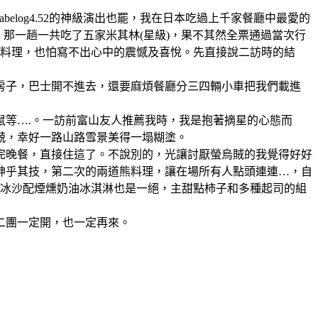
也好、tabelog4.52的神級演出也罷，我在日本吃過上千家餐廳中最愛的
那一趟一共吃了五家米其林(星級)，果不其然全票通過當次行
的料理，也怕寫不出心中的震憾及喜悅。先直接說二訪時的結
間房子，巴士開不進去，還要麻煩餐廳分三四輛小車把我們載進
鼠等….。一訪前富山友人推薦我時，我是抱著摘星的心態而
兢，幸好一路山路雪景美得一塌糊塗。
完晚餐，直接住這了。不說別的，光讓討厭螢烏賊的我覺得好好
神乎其技，第二次的兩道熊料理，讓在場所有人點頭連連…，自
果冰沙配煙燻奶油冰淇淋也是一絕，主甜點柿子和多種起司的組
二團一定開，也一定再來。