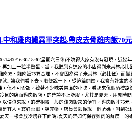
.中和雞肉攤異軍突起.帶皮去骨雞肉飯70
00-14:00/16:30-18:30(星期六日休)不曉得大家有沒有
，再加上一粒半熟蛋。當，我聽到有這家的小店得到米其林必比登
點雞肉95、雞肉飯75算合理，不會因為得了米其林（必比登）而
就...讓我們看下去。順便說一下，從這篇開始，我會有計畫
離，但不可否認，藏著不少味美價廉的小吃。看起來像個騎樓路
冷氣的店面雞肉飯店，的確談不上舒服，尤其是夏天。用餐時間一
以價位來說，的確相較一般的雞肉飯來的便宜，雞肉飯才75元
算是宜人。寫好菜單，結完帳，店員會跟你說一個號碼，叫到號碼
但夏天一樣會放冷塊在下面嗎?夏天的確如何保存雞肉的鮮度，的