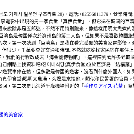
 거제시 일운면 구조라로 28)，電話:+82556811379，營業時
享電影中出現的另一家食堂「真伊食堂」，但它遠在韓國的巨濟島
體來說除非是五郎迷，不然不用特別跑來，像這樣用明太魚煮的
..。巨濟島是韓國僅次於濟州島的第二大島，但如果不是喜歡韓國
次。第一次聽到「巨濟島」是我在看完孤獨的美食家電影後，查詢這
巴士是有，但很少，千萬要查好交通和時間..不然就乾脆找家民宿在
天天氣好，我們的行程改成去「海金剛博物館」，這裡陳列著許多老
己網路上找資料吧!진이네식당(真伊食堂)位於巨濟島「結構羅
少遊覽車停在這，但多數是韓國的遊客，沒看到什麼外國人。如
(真伊食堂)喝明太魚湯，旁邊是來接他，類似移民警署的官員
59回，第二次是北海道千歲機場附近的「
手作りアイス 花茶
」寫
孤獨的美食家