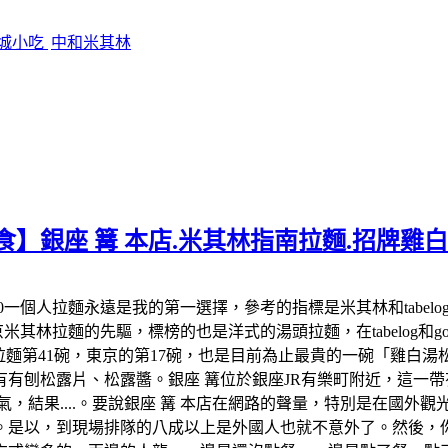
影城小吃
中和米其林
食】銀座 篝 本店.米其林指南拉麵.招牌雞
:00-22:00一個人拉麵永遠是我的第一選擇，參考的指標是米其林和
米其林拉麵的先驅，標榜的也是洋式的湯頭拉麵，在tabelog和google 
米其林拉麵第41碗，東京的第17碗，也是目前為止最貴的一碗「雞
有刨松露片、松露醬。銀座 篝位於銀座JR有樂町附近，這一帶有
氣，結果....。要說銀座 篝 本店在網路的聲量，特別是在國外
。是以，到現場排隊的八成以上是外國人也就不意外了。然後，