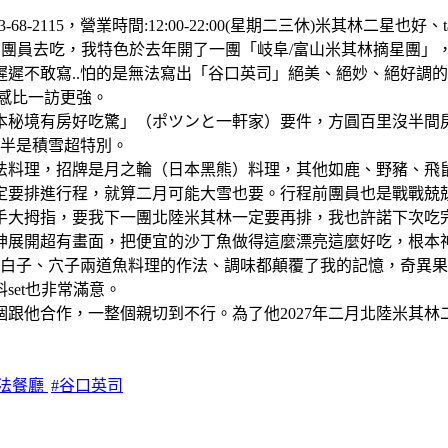
3-68-2115，營業時間:12:00-22:00(星期二三休)米其林二星
團員去吃，我特色於去年開了一團「岐阜/富山米其林摘星團」，
遲不敢寫..怕的是無法寫出「谷口英司」絕美、絕妙、絕好調
感比一訪更強。
日本秘境有房好吃驚」（ポツンと一軒家）要件，方圓百里沒半
一半是積雪超特別。
法料理，招牌是月之輪（日本黑熊）料理，其他如鹿、野豬、飛
定要排進行程，就算二月可能大雪也要。行程前團員也是戰戰兢
手大拇指，要我下一團北陸米其林一定要再排，我也許諾下次吃
神展開超有畫面，把便宜的沙丁魚做得這麼漂亮這麼好吃，根本
，白子、穴子兩道魚料理的作法、調味都顛覆了我的記憶，奇異
et也非常滿意。
跟他合作，一整個親切到不行。為了他2027年二月北陸米其林
日法餐廳
#谷口英司