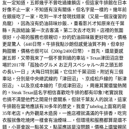
友一定知道，五郎幾乎不曾吃過連鎖店，但這家牛排館在日本
好像不止一家，不知道有沒有關係，但名字是一樣的。幾年前
在銀座吃了一家，吃到一半才發現找錯家（又是一個沒復習的
烏龍），因為沒有奶油蒜味炒飯..，重看影片才知原來在千葉
縣。先說結論:第一次去客滿，第二次去才吃到，店𥚃的氛圍
很好，小哥的服務也很親切，炒的奶油蒜味飯更好吃吃，價格
更是驚人（440日幣。牛排我點沙朗但感覺油質不夠，但幸好
夠甜嫩，價格也很可以（200g/2400日幣）。首先，還是要感
謝五郎，又帶我來了一個不曾到過的車站。Texas津田沼店登
場於2017年「孤独のグルメ お正月スペシャル～井之頭五郎
の長い一日 」大晦日特別篇，它位於千葉沼田，附近有三個
車站，分別是中央總武線的「津田沼」、京成松戶線的「新津
田沼」、以及京成本線的「京成津田沼」，周邊其實還蠻熱鬧
的。Steak Texas這名字相信喜歡吃牛排的都有印象?老實說我
也搞不清楚他們之間是什麼關系，但就千葉友人的說法，這家
牛排館在當地應該有30多年的歷史，我查了tabelog上面寫的是
35年老店。內外觀是木造房，一進店裡就滿滿的牛排香，吃完
衣服就像吃燒烤一樣會有油煙味....，但環境和服務都算是還不
錯，小哥會說一點英文，點菜應該是沒問題。價格上還蠻親民