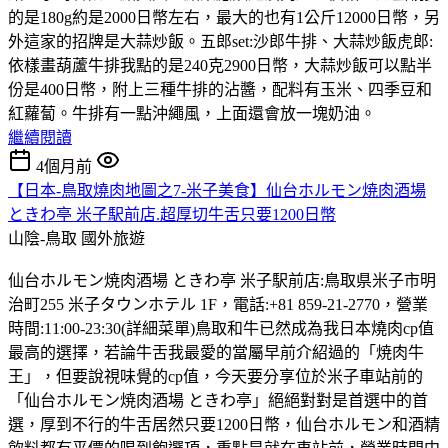
的是180g約是2000日幣左右，最大的也有1公斤12000日幣，另
外這家的招牌是大蒜炒飯。五郎set:沙郎牛排、大蒜炒飯虎郎:
依樣畫葫蘆牛排我點的是240克2900日幣，大蒜炒飯可以點半
份是400日幣，附上三種牛排的沾醬，配料有玉米、四季豆和
紅蘿蔔。牛排有一點沖繩風，上面還會放一塊奶油。
繼續閱讀
4個月前
【日本-鳥取燒肉地圖之7-米子美食】仙台ホルモン焼肉酒場
ときわ亭 米子駅前店.超厚切牛舌只要1200日幣
山陰-鳥取
國外旅遊
仙台ホルモン焼肉酒場 ときわ亭 米子駅前店:鳥取県米子市明
治町255 米子タウンホテル 1F，電話:+81 859-21-2770，營業
時間:11:00-23:30(詳細菜單)鳥取和牛已然成為我日本燒肉cp值
最高的選擇，若論牛舌我最愛的當屬早前介紹過的「焼肉牛
王」，但要說視味覺的cp值，今天要分享位於米子車站前的
「仙台ホルモン焼肉酒場 ときわ亭」絕絕對對是首選中的首
選，厚到不行的牛舌居然只要1200日幣，仙台ホルモン和酒精