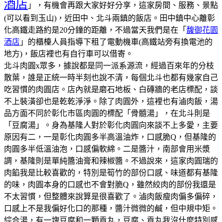
酒店
」，有機會再跟大家好好分享，這家房間、服務、景點
(可以看到玉山)，近田中、北斗兩鎮的飯店。田中鎮中心離彰
化高鐵走路約是20分鐘的距離，不過當天我們是在「
馥御花園
酒店
」的櫃檯人員指導下租了電動機車(高鐵站旁有換電池的
地方)，飯店裡也有自行車可以借寄。
北斗肉圓x眾多，據說都是同一派系源流，經過百來年的分枝
散葉，誰是正統一時半刻也說不清，每個北斗也都有幾家自己
吃習慣的肉圓店。
店內就是磨石地板、白磚牆的老店標配，談
不上裝潢卻也是乾乾淨淨。
除了肉圓外，這裡也有滷肉飯，湯
品方面不同於彰化市區肉圓的標配「骨髓湯」，在北斗則是
「豆腐湯」。
身為基隆人對於彰化肉圓向來談不上多愛，主要
原因有二，一是彰化肉圓多半高溫油炸，口感脆Q，但基隆的
肉圓多半低溫油泡，口感偏軟綿。二是醬汁，南部會用米漿
調，基隆則是單純醬油膏和辣椒醬。不過說來，這家肉圓瑞的
肉餡我是比較喜歡的，特別是筍竹的部份口感、味道都有基隆
的味，肉圓本身的口感也不會對脆Q，雖然絞肉的部份我還是
不太習慣，但整體來說算是很喜歡了。
滷肉飯瘦肉偏多偏碎，
口感上不是我偏好化口的那種，醬汁微微的鹹，但中規中矩。
綜合湯，有一塊豆腐和一顆貢丸，豆腐、貢丸我沒什麼特別感