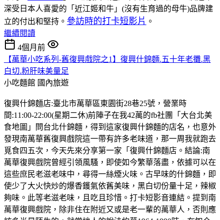
深受日本人喜愛的「近江姬和牛」(沒有生育過的母牛)品牌建
參訪時的打卡短影片
立的付出和堅持。
。
繼續閱讀
4個月前
【萬華小吃系列-舊復興戲院之1】復興什錦麵.五十年老攤.黑
白切.粉肝味美量足
小吃麵館
國內旅遊
復興什錦麵店:臺北市萬華區東園街28巷25號，營業時
間:11:00-22:00(星期二休)前陣子在我42萬的fb社團「大台北美
食地圖」問台北什錦麵，得到這家復興什錦麵的店名，也意外
發現南萬華舊復興戲院這一帶有許多老味道，那一周我就跑去
覓食四五次，今天先來分享第一家「復興什錦麵店。結論:南
萬華復興戲院曾經引領風騷，即使如今繁華落盡，依據可以在
這些庶民老滋老味中，尋得一絲煙火味。古早味的什錦麵，即
使少了大火快炒的爆香鑊氣依舊美味，黑白切份量十足，辣椒
夠味。此等老滋老味，且吃且珍惜。打卡短影音連結。提到南
萬華復興戲院，除非住在附近又或是老一輩的萬華人，否則應