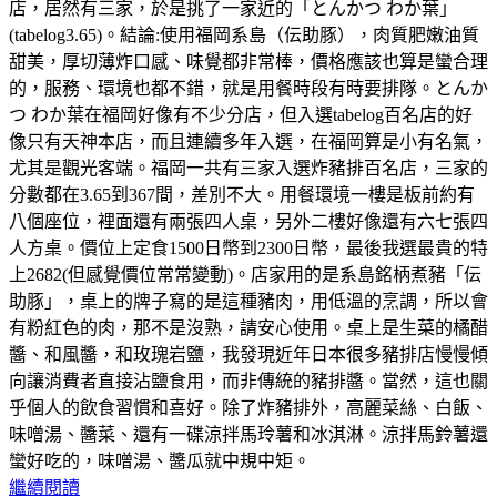
店，居然有三家，於是挑了一家近的「とんかつ わか葉」
(tabelog3.65)。結論:使用福岡系島（伝助豚），肉質肥嫩油質
甜美，厚切薄炸口感、味覺都非常棒，價格應該也算是蠻合理
的，服務、環境也都不錯，就是用餐時段有時要排隊。とんか
つ わか葉在福岡好像有不少分店，但入選tabelog百名店的好
像只有天神本店，而且連續多年入選，在福岡算是小有名氣，
尤其是觀光客端。福岡一共有三家入選炸豬排百名店，三家的
分數都在3.65到367間，差別不大。用餐環境一樓是板前約有
八個座位，裡面還有兩張四人桌，另外二樓好像還有六七張四
人方桌。價位上定食1500日幣到2300日幣，最後我選最貴的特
上2682(但感覺價位常常變動)。店家用的是系島銘柄煮豬「伝
助豚」，桌上的牌子寫的是這種豬肉，用低溫的烹調，所以會
有粉紅色的肉，那不是沒熟，請安心使用。桌上是生菜的橘醋
醬、和風醬，和玫瑰岩鹽，我發現近年日本很多豬排店慢慢傾
向讓消費者直接沾鹽食用，而非傳統的豬排醬。當然，這也關
乎個人的飲食習慣和喜好。除了炸豬排外，高麗菜絲、白飯、
味噌湯、醬菜、還有一碟涼拌馬玲薯和冰淇淋。涼拌馬鈴薯還
蠻好吃的，味噌湯、醬瓜就中規中矩。
繼續閱讀