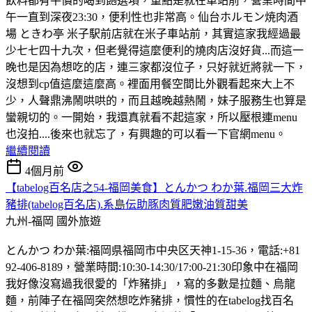
飲料都有平價的喝到飽選項，重點是就在車站前，營業時間中
午一直到深夜23:30，便利性也非常高。仙台ホルモン焼肉酒
場 ときわ亭 米子駅前店就在米子車站前，其實這家我經過最
少七七四十九次，但老覺得這麼便利的燒肉店沒好貨...而這一
晚也是因為想吃的店，連三家都沒位子，只好就近將就一下，
沒想到cp值這麼這麼高。裡面用餐空間比外觀看起來大上不
少，人聲鼎沸鬧哄哄的，而且越晚越熱鬧，妹子服務生也算是
蠻親切的。一開始，我還真就看不起這家，所以壓根連menu
也沒拍....後來也就忘了，有興趣的可以看一下官網menu。
繼續閱讀
4個月前
【tabelog百名店之54-福岡美食】とんかつ わか葉.福岡三大炸
豬排(tabelog百名店).系島伝助豚肉質肥嫩油質甜美
九州-福岡
國外旅遊
とんかつ わか葉:福岡県福岡市中央区天神1-15-36，電話:+81
92-406-8189，營業時間:10:30-14:30/17:00-21:30印象中在福岡
我好像沒寫過我很愛的「炸豬排」，寫的多數是拉麵、烏龍
麵，前陣子在福岡突然想吃炸豬排，慣性的在tabelog找百名