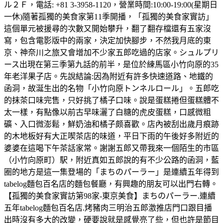
ル２Ｆ，電話: +81 3-3958-1120，營業時間:10:00-19:00(星期日
一休)隨著孤獨的美食家第11季開播，「孤獨的美食家實訪」
這個單元被援尋的次數又開始攀升，翻了翻存檔還有五家沒
寫，包含電影版中的兩家，決定加快腳步，不然我月底的東
京、神奈川之旅又會增加不少家五郎吃過的店家。シュルプリ
ース出現在第三季第九話的前半，是位於練馬區小竹向原的35
年老洋果子店。先說結論:因為附近有許多快速道路、地鐵的
函洞，故涎生出的名物「小竹向原トンネルロール」。五郎吃
的抹茶口味完售，只好挑了橘子口味。說是蛋糕捲但蛋糕體不
太一樣，有點像以前古早味灑了白糖的虎皮蛋糕，口感微粗
礦、入口微澎鬆，鮮奶油和橘子颇喜歡。店內被刮出歲月痕跡
的木地板好有大正喫茶店的味道，平日下雨的午後好多附近的
婆婆在這喝下午茶話家常。謝謝五郎又帶我來一個陌生的市區
（小竹向原町）駅，附近真如五郎說的有不少公路的函洞，藍
圈的地方是這一集登場的「まちのパーラー」是連續五年得到
tabelog麵包百名店的麵包餐廳，有興趣的朋友可以出門右轉。
【孤獨的美食家實訪第98家-東京美食】まちのパーラー.連續
五年tabelog麵包百名店.烤豬肉三明治五郎激推店門口跟目播
出時沒有多大的改變，硬要說就是感覺亮了些，但也許是節目