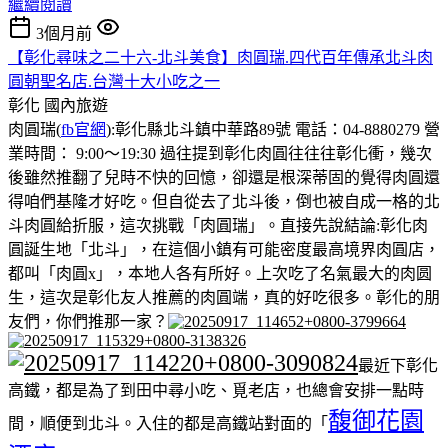
繼續閱讀
3個月前
【彰化尋味之二十六-北斗美食】肉圓瑞.四代百年傳承北斗肉
圓朝聖名店.台灣十大小吃之一
彰化
國內旅遊
肉圓瑞(
fb官網
):彰化縣北斗鎮中華路89號 電話：04-8880279 營
業時間： 9:00～19:30 過往提到彰化肉圓往往往彰化衝，幾次
後雖然推翻了兒時不快的回憶，卻還是根深蒂固的覺得肉圓還
得咱們基隆才好吃。但自從去了北斗後，倒也被自成一格的北
斗肉圓給折服，這次挑戰「肉圓瑞」。直接先說結論:彰化肉
圓誕生地「北斗」，在這個小鎮有可能密度最高境界肉圓店，
都叫「肉圓x」，本地人各有所好。上次吃了名氣最大的肉圆
生，這次是彰化友人推薦的肉圓端，真的好吃很多。彰化的朋
友們，你們推那一家？
最近下彰化
高鐵，都是為了到田中尋小吃、覓老店，也總會安排一點時
馥御花園
間，順便到北斗。入住的都是高鐵站對面的「