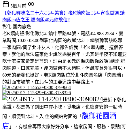
5個月前
【彰化尋味之二十六-北斗美食】老K爌肉飯.北斗宵夜首選.爌
肉飯cp值之王.爌肉飯40元你敢信?
彰化
國內旅遊
老K爌肉飯:彰化縣北斗鎮中華路84號，電話:04 888 2584，營
業時間:10:00-03:00到彰化肉圓的故鄉北斗，總猶豫著該吃那
一家肉圓?問了北斗友人，他卻告訴我「老K爌肉飯」這個答
案，就他的說法這家他少說吃過幾百年，尤其是半夜不知道要
吃什麼這家肯定是首選，理由是40元的爌肉飯你敢嗎?結論:肥
肉味道、口感完美，瘦肉微柴不太夠味，但鹹度意外很可以，
60元的豬腳也挺好。老K爌肉飯位於北斗肉圓名店「肉圓瑞」
的對面市場前，在北斗的主要道路中華路上。
最近下彰化
高鐵，都是為了到田中尋小吃、覓老店，也總會安排一點時
馥御花園酒
間，順便到北斗。入 住的鐵站對面的「
店
」，有機會再跟大家好好分享，這家房間、服務、景點(可