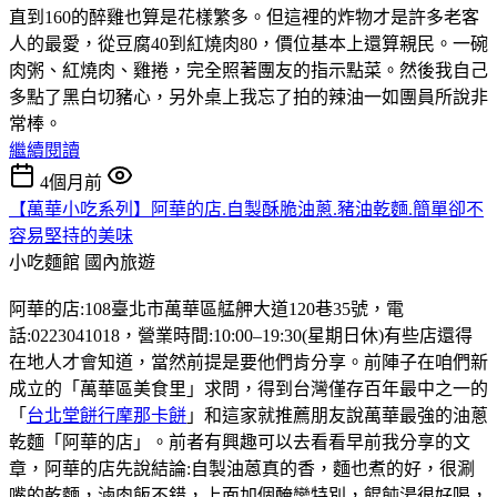
直到160的醉雞也算是花樣繁多。但這裡的炸物才是許多老客
人的最愛，從豆腐40到紅燒肉80，價位基本上還算親民。一碗
肉粥、紅燒肉、雞捲，完全照著團友的指示點菜。然後我自己
多點了黑白切豬心，另外桌上我忘了拍的辣油一如團員所說非
常棒。
繼續閱讀
4個月前
【萬華小吃系列】阿華的店.自製酥脆油蔥.豬油乾麵.簡單卻不
容易堅持的美味
小吃麵館
國內旅遊
阿華的店:108臺北市萬華區艋舺大道120巷35號，電
話:0223041018，營業時間:10:00–19:30(星期日休)有些店還得
在地人才會知道，當然前提是要他們肯分享。前陣子在咱們新
成立的「萬華區美食里」求問，得到台灣僅存百年最中之一的
「
台北堂餅行摩那卡餅
」和這家就推薦朋友說萬華最強的油蔥
乾麵「阿華的店」。前者有興趣可以去看看早前我分享的文
章，阿華的店先說結論:自製油蒽真的香，麵也煮的好，很涮
嘴的乾麵，滷肉飯不錯，上面加個醃蠻特別，餛飩湯很好喝，