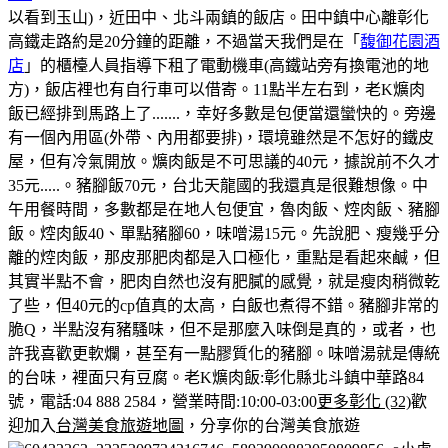
以看到玉山)，近田中、北斗兩鎮的飯店。田中鎮中心離彰化
高鐵走路約是20分鐘的距離，不過當天我們是在「
馥御花園酒
店
」的櫃檯人員指導下租了電動機車(高鐵站旁有換電池的地
方)，飯店裡也有自行車可以借寄。
11點半左右到，老K爌肉
飯已經排到馬路上了.......，幸好多數是包便當還蠻快的。
旁邊
有一個內用區(外帶、內用都要排)，環境雖然是不怎好的鐵皮
屋，但有冷氣開放。
爌肉飯是不可思議的40元，據說前不久才
35元.....。豬腳飯70元，台北天龍國的我還真是很難想像。
中
午用餐時間，多數都是在地人包便宜，魯肉飯、焢肉飯、豬腳
飯。
焢肉飯40、單點豬腳60，味噌湯15元。
先說肥、瘦幾乎分
離的焢肉飯，那皮那肥肉都是入口極化，重點是看起來鹹，但
其實半點不會，肥肉自然也沒有肥膩的感覺，就是瘦肉稍微乾
了些，但40元的cp值真的太高，白飯也煮得不錯。
豬腳非常的
脆Q，半點沒有豬騷味，但不是那麼入味倒是真的，或者，也
許我喜歡更軟爛，甚至有一點膠質化的豬腳。味噌湯就是傳統
的台味，裡面只有豆腐。
老K爌肉飯:彰化縣北斗鎮中華路84
號，電話:04 888 2584，營業時間:10:00-03:00
更多彰化 (32)
歡
迎加入
台灣美食旅遊地圖
，分享你的台灣美食旅遊