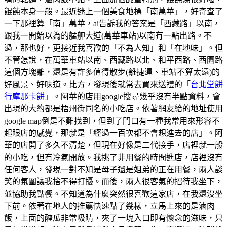
餛飩本身一般。最近迷上一個美食地標「南萬華」，好奇查了
一下那裡算「南」萬華，ai告訴我的答案是「西藏路」以南，
跟我一開始以為的艋舺大道(萬華車站)以南有一點出路。不
過，那也好，更接近我喜歡的「不為人知」和「在地味」。但
不管怎說，在萬華車站以南、西藏路以北、和平西路、西園路
這個方塊離，還是有許多值得散步(離捷運、車站不算太遠)的
好風景、好味道。比方，發現後就常去買來送禮的「
台北堂餅
行摩那卡餅
」。阿華的店用google搜尋幾乎沒有半點資料，會
出現的大約都是梧州街同名的小吃店。依著網友給的地址使用
google map倒是不難找到，但到了門口有一種我常用來形容不
起眼店的感覺，那就是「經過一百次都不會想進去的店」。阿
華的店開了多久不清楚，但現在好像是二代接手，店裡就一般
的小吃，但有冷氣開放。我挑了非用餐的時間進店，店裡沒有
任何客人，發現一對不知是母子還是姐弟的正在用餐，兩人談
笑的氛圍讓我捨不得打擾。而後，兩人很客氣的招待我坐下，
並協助我點餐。不知道為什麼突然很喜歡這家店，在我還沒坐
下前。依著在地人的推薦快速點了幾樣，立馬上來的是滷肉
飯，上面的醃瓜非常吸睛，夾了一塊入口即有懷念的滋味，只