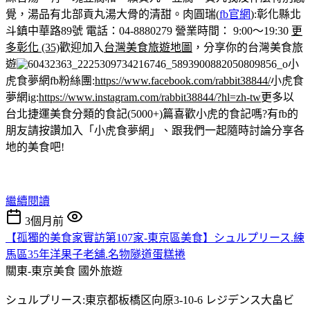
覺，湯品有北部貢丸湯大骨的清甜。
肉圓瑞(
fb官網
):彰化縣北
斗鎮中華路89號 電話：04-8880279 營業時間： 9:00～19:30
更
多彰化 (35)
歡迎加入
台灣美食旅遊地圖
，分享你的台灣美食旅
遊
小
虎食夢網fb粉絲團:
https://www.facebook.com/rabbit38844/
小虎食
夢網ig:
https://www.instagram.com/rabbit38844/?hl=zh-tw
更多以
台北捷運美食分類的食記(5000+)篇
喜歡小虎的食記嗎?有fb的
朋友請按讚加入「小虎食夢網」、跟我們一起隨時討論分享各
地的美食吧!
繼續閱讀
3個月前
【孤獨的美食家實訪第107家-東京區美食】シュルプリース.練
馬區35年洋果子老舖.名物隧道蛋糕捲
關東-東京美食
國外旅遊
シュルプリース:東京都板橋区向原3-10-6 レジデンス大畠ビ