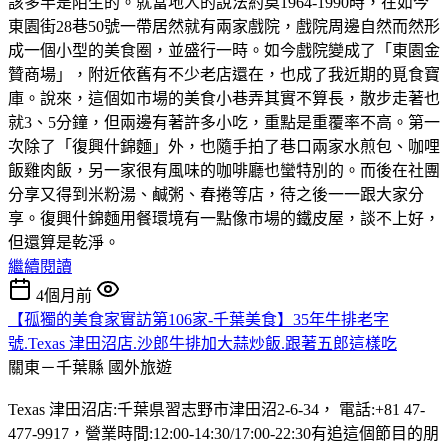
該多半是陌生的。就當地人的說法約莫1964-1990時，在如今
東園街28巷50號一帶居然就有兩家戲院，戲院周邊自然而然形
成一個小型的美食圈，並盛行一時。如今戲院變成了「東園金
贊商場」，附近依舊有不少老店還在，也成了我近期的覓食寶
庫。說來，這個如市場的美食小巷弄其實不算長，散步走著也
就3、5分鐘，但兩邊有著許多小吃，重點是重覆率不高。第一
次除了「復興什錦麵」外，也隨手拍了巷口兩家水煎包、咖哩
飯雞肉飯，另一家很有風味的咖啡廳也蠻特別的。而後在社團
分享又得到米粉湯、鹹粥、春捲等店，待之後一一跟大家分
享。復興什錦麵用餐環境有一點像市場的鐵皮屋，談不上好，
但還算是乾淨。
繼續閱讀
4個月前
【孤獨的美食家實訪第106家-千葉美食】35年牛排老字
號.Texas 津田沼店.沙郎牛排加大蒜炒飯.跟著五郎這樣吃
關東－千葉縣
國外旅遊
Texas 津田沼店:千葉県習志野市津田沼2-6-34， 電話:+81 47-
477-9917，營業時間:12:00-14:30/17:00-22:30有追這個節目的朋