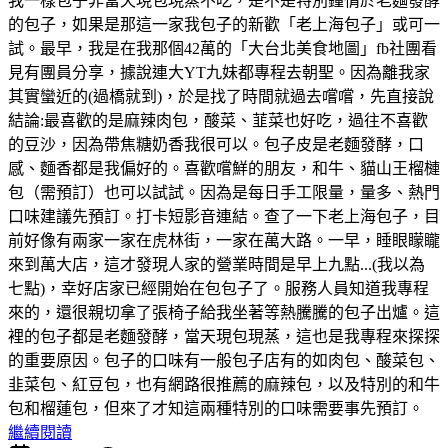
我一樣包子非當天現包現蒸不吃，是不是特別鐘情於老麵發酵
的包子，如果是那這一家我包子的新歡「老上海包子」或可一
試。最早，我是在我那個42萬的「大台北美食地圖」fb社團看
見有團員分享，據說連大YT九妹都專程去朝聖。因為離我家
其實蠻近的(過橋就到)，於是找了時間就過去嚐嚐，先直接說
結論:最喜歡的是麻辣肉包，酸菜、韮菜也好吃，過往不喜歡
的豆沙，因為帶焦糖奶香我很可以。包子皮是老麵發酵，口
感、麵香都是我偏好的。喜歡嚐鮮的朋友，和牛、貓山王榴槤
包（需預訂）也可以試試。因為是每日手工限量，量多、熱門
口味建議先預訂。打卡短影音連結。查了一下老上海包子，目
前好像有兩家一家在虎林街，一家在萬大路。一早，睡眼矇矓
來到萬大店，這才發現人家的營業時間是早上九點...(我以為
七點)，幸好店家已經開始在包包子了。服務人員知道我專程
來的，還很親切拿了張椅子給我坐著等熱騰騰的包子出爐。這
裡的包子都是老麵發酵，當天現包現蒸，這也是我專程來探探
的重要原因。包子的口味有一般包子店有的如肉包、酸菜包、
韭菜包、紅豆包，也有網路很推薦的麻辣包，以及特別的和牛
包和榴蓮包，但來了才知這兩種特別的口味需要事先預訂。
繼續閱讀