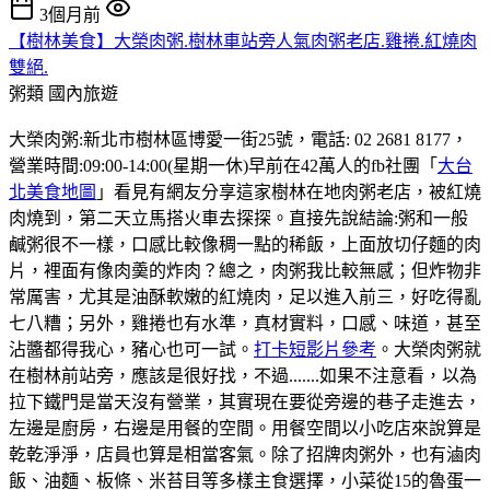
3個月前
【樹林美食】大榮肉粥.樹林車站旁人氣肉粥老店.雞捲.紅燒肉
雙絕.
粥類
國內旅遊
大榮肉粥:新北市樹林區博愛一街25號，電話: 02 2681 8177，
營業時間:09:00-14:00(星期一休)早前在42萬人的fb社團「
大台
北美食地圖
」看見有網友分享這家樹林在地肉粥老店，被紅燒
肉燒到，第二天立馬搭火車去探探。直接先說結論:粥和一般
鹹粥很不一樣，口感比較像稠一點的稀飯，上面放切仔麵的肉
片，裡面有像肉羮的炸肉？總之，肉粥我比較無感；但炸物非
常厲害，尤其是油酥軟嫩的紅燒肉，足以進入前三，好吃得亂
七八糟；另外，雞捲也有水準，真材實料，口感、味道，甚至
沾醬都得我心，豬心也可一試。
打卡短影片參考
。大榮肉粥就
在樹林前站旁，應該是很好找，不過.......如果不注意看，以為
拉下鐵門是當天沒有營業，其實現在要從旁邊的巷子走進去，
左邊是廚房，右邊是用餐的空間。用餐空間以小吃店來說算是
乾乾淨淨，店員也算是相當客氣。除了招牌肉粥外，也有滷肉
飯、油麵、板條、米苔目等多樣主食選擇，小菜從15的魯蛋一