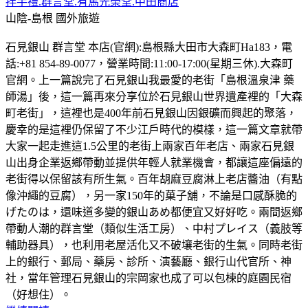
拌手禮.群言堂.有馬光榮堂.中田商店
山陰-島根
國外旅遊
石見銀山 群言堂 本店(官網):島根縣大田市大森町Ha183，電
話:+81 854-89-0077，營業時間:11:00-17:00(星期三休).大森町
官網。上一篇說完了石見銀山我最愛的老街「島根溫泉津 藥
師湯」後，這一篇再來分享位於石見銀山世界遺產裡的「大森
町老街」，這裡也是400年前石見銀山因銀礦而興起的聚落，
慶幸的是這裡仍保留了不少江戶時代的模樣，這一篇文章就帶
大家一起走進這1.5公里的老街上兩家百年老店、兩家石見銀
山出身企業返鄉帶動並提供年輕人就業機會，都讓這座偏遠的
老街得以保留該有所生氣。百年胡麻豆腐淋上老店醬油（有點
像沖繩的豆腐），另一家150年的菓子舖，不論是口感酥脆的
げたのは，還味道多變的銀山あめ都便宜又好好吃。兩間返鄉
帶動人潮的群言堂（類似生活工房）、中村プレイス（義肢等
輔助器具），也利用老屋活化又不破壤老街的生氣。同時老街
上的銀行、郵局、藥房、診所、演藝廳、銀行山代官所、神
社，當年管理石見銀山的宗岡家也成了可以包楝的庭園民宿
（好想住）。