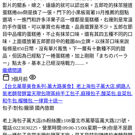
影片的關系，總之，遠遠的就可以認出來。五郎吃的抹茶隧道
蛋糕捲dm倒是換了一張。門下的小黑板寫著10月推薦的甜點
選項。一進門和許多洋果子店一樣都是蛋糕櫃，右邊則是常溫
的手作蛋糕，可以單買也有禮盒，品貢還算是不少。五郎在節
目中品嚐的蛋糕捲，不止有抹茶口味，還有其四五種不同的口
味，上面還放著五郎節目中的截圖dm立牌。以抹茶口味來說
每條是850日幣，沒有單片販售。下一層有十數種不同的甜
品，但因為已經點了一捲蛋糕捲，加上剛剛「まちのパーラ
ー」點太多，基本上已經沒啥戰力........。
繼續閱讀
3個月前
【台北萬華美食系列-萬大路美食】老上海包子萬大店.網路人
氣老麵發酵當天現包現蒸純手工包子.麻辣包子.酸菜包.韭菜包.
和牛包.榴槤包.一律買十送一
包子/割包/饅頭
國內旅遊
老上海包子萬大店(fb粉絲團):108臺北市萬華區萬大路225號，
電話:0223030225，營業時間:09:00-15:00(星期一休)你是不是跟