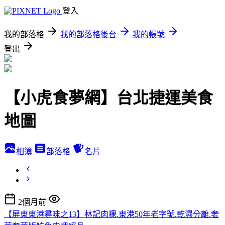
登入
我的部落格
我的部落格後台
我的帳號
登出
【小虎食夢網】台北捷運美食
地圖
相簿
部落格
名片
2個月前
【屏東東港尋味之13】林記肉粿.東港50年老字號.乾濕分離.奢