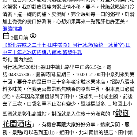
水蟹粥，我卻對皮蛋瘦肉粥此情不移，要不，乾脆就喝過打冷
清粥。這一碗的肉甜、皮蛋鮮，完全煨到每一口的粥裡，鮮滑
加上微微的燙口好涮嘴，心想如果再來一點豬肝也許更美。
繼續閱讀
2個月前
【彰化尋味之二十七-田中美食】阿行冰店(原統一冰菓室).田
中三十年老冰店招牌八寶冰.酪梨牛乳
彰化
國內旅遊
阿行冰店:520彰化縣田中鎮北路里中正路615號，電
話:048745306，營業時間:星期日、10:00–21:00田中系列來到第
十回，要分享的是田中三十多年老字號水果冰店，招牌八寶冰
料多味美，但我更喜歡帶點焦糖香的酪梨牛乳，根本夏日必備
(笑)。去年因為某個機緣到了田中，沒想到一試成主顧，前後
去了三次，口袋名單不止沒有變少，還越標越多......地圖上小
馥御
藍圈就是彰化高鐵站，對面就是入住後十分滿意的「
花園酒店
」，有機會再跟大家好好分享，這家房間、服
務、景點(可以看到玉山)，近田中、北斗兩鎮的飯店。田中鎮