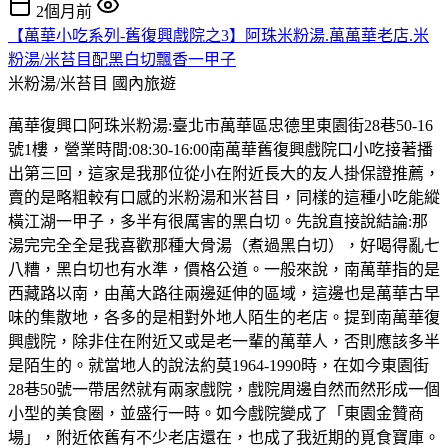
2個月前
【萬華小吃系列-舊復興戲院之3】阿珠米粉湯.萬萬華老店.米
粉湯/米苔目配黑白切飄香一甲子
米粉湯/米苔目
國內旅遊
萬華復興口阿珠米粉湯:臺北市萬華區忠德里東園街28巷50-16
號1樓，營業時間:08:30-16:00南萬華舊復興戲院口小吃接著播
出第三回，這家是我那位從小在附近長大的友人掛保證推薦，
賣的是略粗較有口感的米粉湯和米苔目，同樣的這種小吃能縱
橫江湖一甲子，多半有很厲害的黑白切。先說直接說結論:那
湯完完全全是我喜歡那種大骨湯（煮過黑白切），好喝得亂七
八糟，黑白切也有水準，價格公道。一般來說，南萬華指的是
西藏路以南，由萬大路往兩邊延伸的區域，這邊也是萬華古早
味的集散地，各多的是相對外地人陌生的老店。提到南萬華復
興戲院，除非住在附近又或是老一輩的萬華人，否則應該多半
是陌生的。就當地人的說法約莫1964-1990時，在如今東園街
28巷50號一帶居然就有兩家戲院，戲院周邊自然而然形成一個
小型的美食圈，並盛行一時。如今戲院變成了「東園金贊商
場」，附近依舊有不少老店還在，也成了我近期的覓食寶庫。