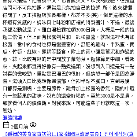
會有人指運，他會說中文、也會說英文。以我的經驗，在拉麵
店問可不可能拍照，通常是只能拍自己的拉麵..所幸後來都懶
得問了，反正拉麵店就長那樣，都差不多(笑)，倒是這樣的水
杯還有質感的。調味料七味粉和店裡的特製醬汁。不過，最後
我都沒動就是了。雞白湯松露拉麵3000日幣，大概是一般的拉
麵三倍價，但上面有松露刨片和一匙松露醬，就說湯裡也有加
松露，當中的食材也算是蠻豐富的，舒肥的雞肉、半熟蛋、南
瓜、竹筍、紅椒、蓮耦等蔬食，附上的兩小碟是薑泥和炸過的
蔥、蒜。比較有趣的是中間放了蘿勃葉。麵條算是中細，看起
來、夾起來都覺得好像有一點煮過頭，沒想到入口還是有一點
討喜的微咬勁，重點是巴湯巴的很好，但猜想一部份是因為湯
濃。湯頭入口比我想像還濃郁，但卻半點不膩口，直到最後一
口都算是涮嘴，主要是豚骨、雞骨加上松露的香氣，隱約中還
有一些蔬果的甜味，說真的還蠻好喝的。至於3000是不是貴，
那就看個人的價值觀。對我來說，可能這輩子也就吃這一次，
無妨。
繼續閱讀
2個月前
【孤獨的美食家實訪第111家-韓國巨濟島美食】진이네식당(真