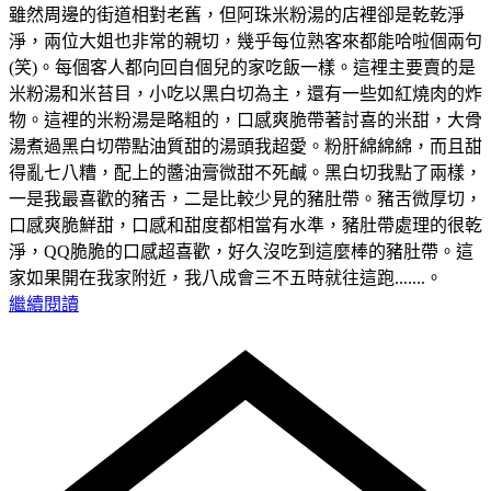
雖然周邊的街道相對老舊，但阿珠米粉湯的店裡卻是乾乾淨
淨，兩位大姐也非常的親切，幾乎每位熟客來都能哈啦個兩句
(笑)。每個客人都向回自個兒的家吃飯一樣。這裡主要賣的是
米粉湯和米苔目，小吃以黑白切為主，還有一些如紅燒肉的炸
物。這裡的米粉湯是略粗的，口感爽脆帶著討喜的米甜，大骨
湯煮過黑白切帶點油質甜的湯頭我超愛。粉肝綿綿綿，而且甜
得亂七八糟，配上的醬油膏微甜不死鹹。黑白切我點了兩樣，
一是我最喜歡的豬舌，二是比較少見的豬肚帶。豬舌微厚切，
口感爽脆鮮甜，口感和甜度都相當有水準，豬肚帶處理的很乾
淨，QQ脆脆的口感超喜歡，好久沒吃到這麼棒的豬肚帶。這
家如果開在我家附近，我八成會三不五時就往這跑.......。
繼續閱讀