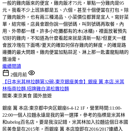
一般的雞肉飯來的便宜，雞肉飯才75元，單點一分雞肉是95
元。我看不少上班族都是五、六個，甚至十個便當在打包。除
了雞肉飯外，也有兩三種湯品、小菜價位都算是宜人。寫好菜
單，結完帳，店員會跟你說一個號碼，叫到號碼再取餐，內
用、外帶都一樣。許多小吃攤都有的木(冰櫃)，裡面放著預先
切好的雞肉，不知道為什麼看起來就是清新一點?但夏天一樣
會放冷塊在下面嗎?夏天的確如何保存雞肉的鮮度，的確是路
邊攤的最大問題。雞肉便當加點蒜泥、淋上那一匙畫龍點睛的
醬油膏。
繼續閱讀
2個月前
【日本米其林拉麵第32碗-東京銀座美食】銀座 篝 本店.米其
林指南拉麵.招牌雞白湯松露拉麵
關東-東京美食
國外旅遊
銀座 篝 本店:東京都中央区銀座6-4-12 1F，營業時間:11:00-
22:00一個人拉麵永遠是我的第一選擇，參考的指標是米其林
和tabelog百名店。要是我沒記錯，米其林加入拉麵這個日本國
民美食是在2015年，而銀座 篝 本店旋即在2016/2017連續入