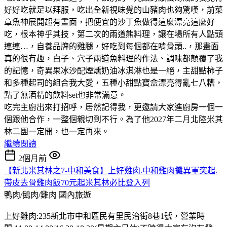
好好吃就足以拜服，吃出全新視味覺的山豬肉也夠驚嘆，前菜
章魚神展開超有畫面，把便宜的沙丁魚做得這麼漂亮這麼好
吃，根本神乎其技，第二次的兩道熊料理，讓在場所有人點頭
連連…，自養品牌的雞腿，好吃到每個都在啃骨頭..，那畫面
真的很有趣，白子、穴子兩道魚料理的作法、調味都顛覆了我
的記憶，奇異果冰沙配煙燻奶油冰淇淋也是一絕，主甜點柿子
和多種起司的組合我大愛，五種小甜點寶盒漂亮得亂七八糟，
點了無酒精的飲料set也非常滿意。
吃完主廚出來打招呼，居然記得我，更邀請大家進廚房一個一
個跟他合作，一整個親切到不行。為了他2027年二月北陸米其
林二團一定開，也一定再來。
繼續閱讀
2個月前
【新北米其林之7-中和美食】上好雞肉.中和雞肉攤異軍突起.
帶皮去骨雞肉飯70元起米其林必比登入列
鴨肉/鵝肉/雞肉
國內旅遊
上好雞肉:235新北市中和區民有里民治街8巷1號，營業時