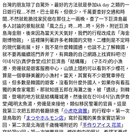
台灣的朋友除了自駕外，最好的方法就是參加kk day 之類的一
日遊行程....不然，巴士是有，但很少，千萬要查好交通和時
間..不然就乾脆找家民宿在那住上一兩晚。查了一下巨濟島最
多人討論的景點就是「風之丘」咚....咚...咚。另外，附近巨濟
島海金剛，後來因為當天天天氣好，我們的行程改成去「海金
剛博物館」，這裡陳列著許多老韓國的文物，二樓則是不定時
的現代藝術展。好，我不是什麼韓國通，也談不上了解韓國，
就不要再繼續班門弄斧了，有興趣的自己網路上找資料吧!진
이네식당(真伊食堂)位於巨濟島「結構羅」（구조라)的小漁
港，旁邊就是遊客服務中心，山頭上隱約可以看到不少櫻花，
算是一個寧靜美麗的小漁村。當天，其實有不少遊覽車停在
這，但多數是韓國的遊客，沒看到什麼外國人。如果你有看孤
獨的美食家電影，那就知道五郎在海灘之後，被「遺送」到韓
國，登場的地方就是結構羅城港，然後就在진이네식당(真伊食
堂)喝明太魚湯，旁邊是來接他，類似移民警署的官員。這是
我第三次把五郎的餐廳排進「
小虎吃貨團
」的行程中。第一次
是鳥取的「
まつやホルモン店
」寫於孤獨的美食家實訪第59
回，第二次是北海道千歲機場附近的「
手作りアイス 花茶
」