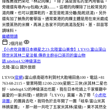
接推薦我們來吃「林記肉粿」。除了滿是簽名的室內用餐區，
旁邊還有巷內vip包廂(大誤).......。這裡的肉粿除了比較常見的
湯肉粿，也可以選擇乾的，甚至是乾濕分離(點乾送湯)，另外
還有加了鮪魚的奢華版。通常東港的肉粿主體是用在來米磨成
米漿蒸熟的米粿，再淋上各家不同的高湯及配料、蔥、蒜苗等
調味料。
繼續閱讀
2個月前
【小虎吃貨團日本摘星之23-北陸富山美食】L'EVO.富山深山
隱世米其林二星法餐.傳奇主廚谷口英司的富山物
語.tabelog4.52神級演出
北陸-富山
國外旅遊
L'EVO(
官網
):富山県南砺市利賀村大勘場田島100，電話:+81
763-68-2115，營業時間:12:00-22:00(星期二三休)米其林二星也
好、tabelog4.52的神級演出也罷，我在日本吃過上千家餐廳中
最愛的一家(料理)，絕對非「L'EVO」莫屬，為了帶「
小虎吃
貨團
」的團員去吃，我特色於去年開了一團「岐阜/富山米其
林摘星團」，那一趟一共吃了五家米其林(星級)，果不其然全