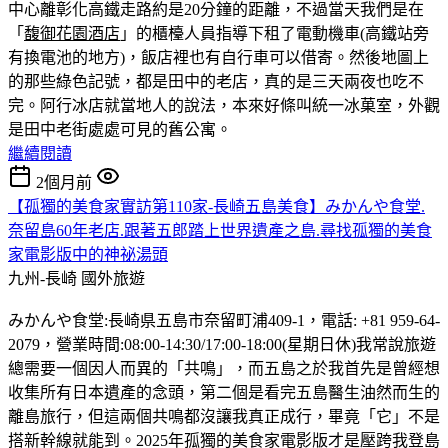
中心離彰化高鐵走路約是20分鐘的距離，不過當天我們是在
「
馥御花園酒店
」的櫃檯人員指導下租了電動機車(高鐵站旁
有換電池的地方)，飯店裡也有自行車可以借寄。然後地圖上
的那些綠色記號，都是田中的老店，真的是三天兩夜也吃不
完。
阿行冰店就當地人的說法，本來好條叫統一冰菓室，外觀
是田中老街處處可見的舊公寓。
繼續閱讀
2個月前
【孤獨的美食家實訪第110家-長崎五島美食】みかんや食堂.
奈留島60年老店.跟著五郎踏上世界遺產之島.尋找孤獨的美食
家電影版中的神祕湯頭
九州-長崎
國外旅遊
みかんや食堂:長崎県五島市奈留町浦409-1，電話: +81 959-64-
2079，營業時間:08:00-14:30/17:00-18:00(星期日休)我常說旅遊
總需要一個因人而異的「共鳴」，而五島之於我首先是曾經想
收集所有日本遺產的念頭，第二個是看完五島醫生油然而生的
離島旅行，但這兩個共鳴都沒讓我真正成行，畢竟「它」不是
搭新幹線就能到。2025年孤獨的美食家電影版才是壓跨我登島