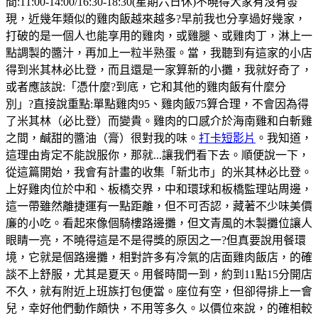
間:11:00-14:00/16:30-18:30(星期六日休)不曉得大家有沒有發
現，近幾年類似的雞肉飯越來越多?早前我也分享過好幾家，
打破的是一個人也能享用的雞肉，或雞腿、或雞肉丁，淋上一
點調製的醬汁，再加上一粒半熟蛋。當，我聽到有這家的小店
得到米其林必比登，而且還是一家算新的小攤，我就好奇了，
或者應該說:「憑什麼?到底，它和其他的雞肉飯有什麼分
別」?直接說重點:單點雞肉95、雞肉飯75算合理，不會因為得
了米其林（必比登）而變貴。雞肉的口感介於海南雞和白斬雞
之間，鹹甜的醬油（膏）很對我的味。
打卡短影片
。我知道，
這理由肯定不能說服你，那就...讓我們看下去。順便說一下，
從這篇開始，我會有計畫的收集「新北市」的米其林必比登。
上好雞肉位於中和、板橋交界，中和環球和板橋監理站周邊，
這一帶雖然離捷運有一點距離，但不可否認，藏著不少味美價
廉的小吃。看起來像個騎樓路邊攤，但文青風的木製攤位讓人
眼睛一亮，不曉得這是不是得獎的原因之一?但真要說用餐環
境，它就是個路邊攤，相對許多有冷氣的店面雞肉飯店，的確
談不上舒服，尤其是夏天。用餐時間一到，約到11點15分開店
不久，就有附近上班族打包便當。座位有空，但卻得排上一會
兒，幸好他們動作頗快，不用等多久。以價位來說，的確相較