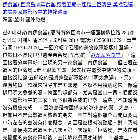
伊食堂).巨濟島50年食堂.跟著五郎一起踏上巨濟島.尋找孤獨
的美食家電影版中的神祕湯頭
韓國-釜山
國外旅遊
진이네식당(真伊食堂):慶尚南道巨濟市一運面構造拉路 28 (경
상남도 거제시 일운면 구조라로 28)，電話:+82556811379，營業
時間:10:30–21:00上一回介紹了孤獨的美食家電影版中登場，
位於日本長崎世界遺產奈留島(五島)的「
みかんや食堂
」，這
回接著分享電影中出現的另一家食堂「真伊食堂」，但它遠在
韓國的巨濟島...走，跟著五郎一起去找尋電影中傳說的湯頭。
直接說結論:五郎吃的是貫穿整部電影的「明太魚湯」，另外
還有烤魚，整體來說除非是五郎迷，不然不用特別跑來，像這
樣用明太魚煮的湯，韓國到處都有，尤其是釜山一帶。順便說
一下電影版中的三家，剩下很難達成的巴黎，這輩子不知道有
沒有機會完成.....。巨濟島是韓國僅次於濟州島的第二大島，
但如果不是喜歡韓國旅遊的朋友，興許對這個離釜山開車要兩
小時左右的島沒有什麼概念，甚至是壓根就沒聽過。對，我就
是，即便我去過韓國七八次。第一次聽到「巨濟島」是我在看
完孤獨的美食家電影後，查詢這家餐廳才知道.... 。基本上，