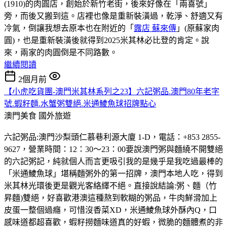
(1910)的肉圓店，創始於新竹老街，後來好像在「兩喜號」
旁，而後又搬到這。店裡也像是重新裝潢過，乾淨、舒適又有
冷氣，倒讓我想去原本也在附近的「
露店 蘇來傳
」(原蘇家肉
圓)，也是重新裝潢後就得到2025米其林必比登的肯定。說
來，兩家的肉圓倒是不同路數。
繼續閱讀
2個月前
【小虎吃貨團-澳門米其林系列之23】六記粥品.澳門80年老字
號.蝦籽麵.水蟹粥雙絕.米通鯪魚球招牌點心
澳門美食
國外旅遊
六記粥品:澳門沙梨頭仁慕巷利源大廈 1-D，電話：+853 2855-
9627，營業時間：12：30～23：00要說澳門粥與麵繞不開雙絕
的六記粥記，純就個人而言更吸引我的是幾乎是我吃過最棒的
「米通鯪魚球」堪稱麵粥外的第一招牌，澳門本地人吃，得到
米其林光環後更是觀光客絡繹不絕。直接說結論:粥、麵（竹
昇麵)雙絕，好喜歡港澳這種熬到軟糊的粥品，牛肉鮮滑加上
皮蛋一整個過癮，可惜沒香菜XD，米通鯪魚球外酥內Q，口
感味道都超喜歡，蝦籽撈麵味道真的好蝦，微脆的麵體煮的非