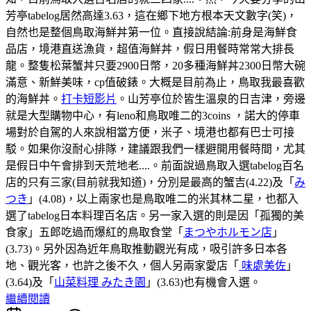
芳亭tabelog居然高達3.63，這在鄉下地方根本天文數字(笑)，
自然也是整個鳥取海鮮丼第一位。直接說結論:前身是海鮮食
品店，境港直送漁貨，超值海鮮丼，假日用餐時常常大排長
龍。整隻松葉蟹丼只要2900日幣，20多種海鮮丼2300日幣大碗
滿意、新鮮美味，cp值破錶。大概是目前為止，鳥取我最喜歡
的海鮮丼。
打卡短影片
。山芳亭位於皆生溫泉的日吉津，旁邊
就是大型購物中心，有leno和鳥取唯二的3coins ，諾大的停車
場對於自駕的人來說相當方便，米子、境港也都有巴士可接
駁。如果你沒耐心排隊，建議跟我們一樣避開用餐時間，尤其
是假日中午會排到天荒地老....。前面說過鳥取入選tabelog百名
店的只有三家(目前就我知道)，分別是最高的蟹吉(4.22)及「
み
つき
」(4.08)，以上兩家也是鳥取唯二的米其林二星，也都入
選了tabelog日本料理百名店。另一家入選的則是因「孤獨的美
食家」五郎吃過而爆紅的鳥取食堂「
まつやホルモン店
」
(3.73)。另外因為近年鳥取推動觀光有成，吸引許多日本各
地、觀光客，也許之後不久，個人另兩家愛店「
味處美佐
」
(3.64)及「
山菜料理 みたき園
」(3.63)也有機會入選。
繼續閱讀