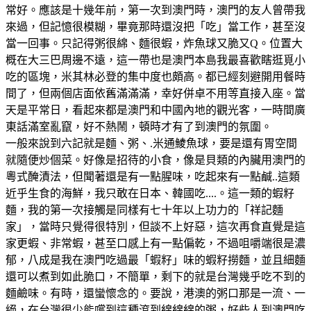
常好。應該是十幾年前，第一次到澳門時，澳門的友人曾帶我
來過，但記憶很模糊，畢竟那時還沒把「吃」當工作，甚至沒
當一回事。只記得粥很綿、麵很蝦，炸魚球又脆又Q。位置大
概在大三巴周邊不遠，這一帶也是澳門本島我最喜歡瞎逛覓小
吃的區塊，米其林必登的集中度也頗高。都已經刻避開用餐時
間了，但兩個店面依舊滿滿滿，幸好併卓不用等直接入座。當
天是平常日，看起來都是澳門和中國內地的觀光客，一時間廣
東話滿室亂竄，好不熱鬧，頓時才有了到澳門的氛圍。
一般來說到六記就是麵、粥、.米通鯪魚球，要是還有胃空間
就隨便炒個菜。好像是招待的小食，像是貝類的內臟用澳門的
粵式醃漬法，但聞著還是有一點腥味，吃起來有一點鹹..這類
近乎生食的海鮮，我只敢在日本、韓國吃....。這一類的蝦籽
麵，我的第一次接觸是同樣有七十年以上功力的「祥記麵
家」，當時只覺得很特別，但談不上好惡，這次再食直覺是這
家更蝦、非常蝦，甚至口感上有一點偏乾，不過咀嚼端很是濃
郁，八成是我在澳門吃過最「蝦籽」味的蝦籽撈麵，並且細麵
還可以煮到如此脆口，不簡單，剩下的就是台灣幾乎吃不到的
麵鹼味。有時，還蠻懷念的。要說，港澳的粥口那是一流、一
絕，在台灣很少能嚐到這種滾到綿綿綿的粥，好些人到澳門吃