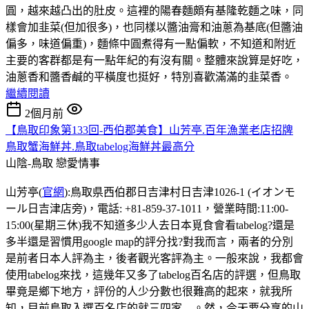
圓，越來越凸出的肚皮。這裡的陽春麵頗有基隆乾麵之味，同
樣會加韭菜(但加很多)，也同樣以醬油膏和油蔥為基底(但醬油
偏多，味道偏重)，麵條中圓煮得有一點偏軟，不知道和附近
主要的客群都是有一點年紀的有沒有關。整體來說算是好吃，
油蔥香和醬香鹹的平橫度也挺好，特別喜歡滿滿的韭菜香。
繼續閱讀
2個月前
【鳥取印象第133回-西伯郡美食】山芳亭.百年漁業老店招牌
鳥取蟹海鮮丼.鳥取tabelog海鮮丼最高分
山陰-鳥取
戀愛情事
山芳亭(
官網
):鳥取県西伯郡日吉津村日吉津1026-1 (イオンモ
ール日吉津店旁)，電話: +81-859-37-1011，營業時間:11:00-
15:00(星期三休)我不知道多少人去日本覓食會看tabelog?還是
多半還是習慣用google map的評分找?對我而言，兩者的分別
是前者日本人評為主，後者觀光客評為主。一般來說，我都會
使用tabelog來找，這幾年又多了tabelog百名店的評選，但鳥取
畢竟是鄉下地方，評份的人少分數也很難高的起來，就我所
知，目前鳥取入選百名店的就三四家....。然，今天要分享的山