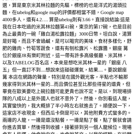
選，算是東京米其林拉麵的先驅，標榜的也是洋式的湯頭拉
麵，在tabelog和google map的評價都相當不錯，Google map
4000多人，還有4.2…. 算是tabelog則有3.66。直接說結論:這是
我在日本吃過的米其林拉麵第41碗，東京的第17碗，也是目前
為止最貴的一碗「雞白湯松露拉麵」3000日幣。坦白說，湯算
是好喝，而且不會過鹹，是可以喝完的美味，食材多樣化，舒
肥的雞肉、竹筍等蔬食，還有有刨松露片、松露醬。銀座 篝
位於銀座JR有樂町附近，這一帶有許多高級餐廳、米其林，
以及TABELOG百名店，本來是想吃米其林一星的「銀座 八
五」但一直訂不到....想說來這碰碰運氣，結果....。要說銀座
篝 本店在網路的聲量，特別是在國外觀光客，半點也不輸那
幾家得到米其林一星的...而且價位甚至比那些得星的還貴，但
畢竟在歐美要吃上碗拉麵可能更貴也說不定。是以，到現場排
隊的八成以上是外國人也就不意外了。然後，你別看這人龍，
其實蠻快的，我大概排了半小時左右就進去了。順便說一下，
這家店不收現金，但西瓜卡倒是可以，其他附費方式蠻多的。
兩邊的人龍，一邊是還沒點餐，一邊是點了餐，點了餐就會請
你進去買單，然後得到收據，接著排到另一個人龍候位。現場