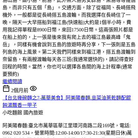
島山島、蕨小島、前島，此外無人島男女群島、黑島等等幾個
島，而非只有五個「島」。交通方面，除了從福岡、長崎搭飛
機外，一般都是從長崎搭五島渡輪。而我選擇在長崎住了一
晚，隔天一大早搭船到福江島(快速船)大約是1個半小時，費
用我記得單程是8900日幣，來回17500日幣。這兩張照片都是
在船上拍的，上一張是後來我有爬上去的福江島最高峰「鬼
岳」，同樣有機會說到五島的旅遊時再分享，下一張則是五島
列島的海上風景。第二天我們同樣來到福江港，搭五島渡輪到
奈留島，有兩艘渡輪每天各三班(我通常選快的)，請記得查好
回程的時間。當然，你也可以選擇各島間的海上計程車(通常
要預約)
繼續閱讀
2個月前
【台北幾碗麵之7-萬華美食】阿美陽春麵.韭菜油蔥乾麵配餛
飩湯飄香一甲子
小吃麵館
國內旅遊
阿美陽春麵:臺北市萬華區華江里環河南路二段169號，電話:
0962 020 534，營業時間:12:00-14:00/17:30-21:30(星期日休)萬