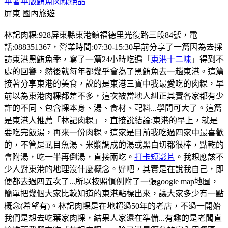
華奢華版鮪魚肉粿絕品
屏東
國內旅遊
林記肉粿:928屏東縣東港鎮福德里光復路三段84號，電
話:088351367，營業時間:07:30-15:30早前分享了一篇因為去採
訪東港黑鮪魚季，寫了一篇24小時吃遍「
東港十二味
」得到不
處的回響，然後就每年都幾乎會為了黑鮪魚去一趟東港。這篇
接著分享東港的美食，說的是東港三寶中我最愛吃的肉粿，早
前以為東港肉粿都差不多，這次被當地人糾正其實各家都有少
許的不同、包含粿本身、湯、食材、配料...學問可大了。這篇
是東港人推薦「林記肉粿」，直接說結論:東港的早上，就是
要吃完飯湯，再來一份肉粿。這家是目前我吃過四家中最喜歡
的，不管是虱目魚湯、米漿調成的湯或黑白切都很棒，點乾的
會附湯，吃一半再倒湯，直接兩吃。
打卡短影片
。我想應該不
少人對東港的地理沒什麼概念。好吧，其實是在說我自己，即
便都去過四五次了...所以按照慣例附了一張google map地圖，
簡單把幾個大家比較知道的東港點標出來，讓大家多少有一點
概念(希望有)。林記肉粿是在地超過50年的老店，不過一開始
我們是想去吃葉家肉粿，結果人家還在準備...有趣的是老闆直