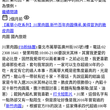
寫於第92回。第一次被團員拱...模仿劇中的照片...希望不要成
為慣例。
繼續閱讀
2個月前
【萬華小吃系列】川業肉圓.新竹百年肉圓傳承.美得冒泡的脆
皮肉圓
肉圓
國內旅遊
川業肉圓(
FB粉絲團
):臺北市萬華區廣州街165號1樓，電話:02
2308 1641，營業時間:10:00-21:00要說米其林，其實我更愛的
是必比登，固然我覺得可以兩者兼得。之前必比登，我更喜歡
追尋那些老店，套句我常說的，一家可以生存超過50年的小
吃，肯定有它的過人本事，而萬華大概是密集度最高的，光是
西門、龍山寺一帶就有近十家。不廢話，先說這篇的結論:這
家是今年入選2026米其林必比登。脆皮真的很脆很Q，內餡十
足十新竹肉圓風，醬汁微甜討喜；乾麵有點像基隆(韮菜、油
蔥）；餛飩內餡札實我喜歡。
打卡短影片
。川業，這個名字有
一點熟卻又有一點陌生，倒是原址好像是我2016年曾寫過的
「
新竹肉圓
」。根據官方FB的說法，這家傳承四代超過100年