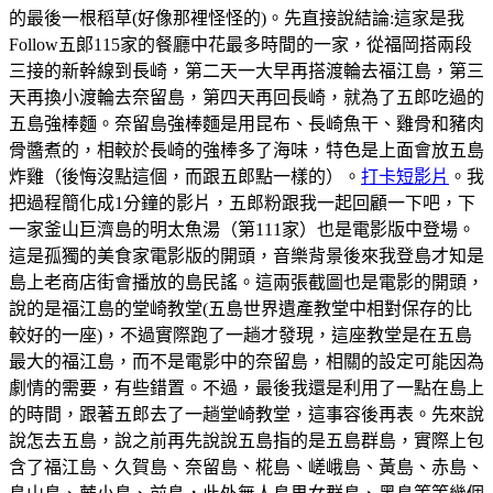
的最後一根稻草(好像那裡怪怪的)。先直接說結論:這家是我
Follow五郞115家的餐廳中花最多時間的一家，從福岡搭兩段
三接的新幹線到長崎，第二天一大早再搭渡輪去福江島，第三
天再換小渡輪去奈留島，第四天再回長崎，就為了五郎吃過的
五島強棒麵。奈留島強棒麵是用昆布、長崎魚干、雞骨和豬肉
骨醬煮的，相較於長崎的強棒多了海味，特色是上面會放五島
炸雞（後悔沒點這個，而跟五郎點一樣的）。
打卡短影片
。我
把過程簡化成1分鐘的影片，五郎粉跟我一起回顧一下吧，下
一家釜山巨濟島的明太魚湯（第111家）也是電影版中登場。
這是孤獨的美食家電影版的開頭，音樂背景後來我登島才知是
島上老商店街會播放的島民謠。這兩張截圖也是電影的開頭，
說的是福江島的堂崎教堂(五島世界遺產教堂中相對保存的比
較好的一座)，不過實際跑了一趟才發現，這座教堂是在五島
最大的福江島，而不是電影中的奈留島，相關的設定可能因為
劇情的需要，有些錯置。不過，最後我還是利用了一點在島上
的時間，跟著五郎去了一趟堂崎教堂，這事容後再表。先來說
說怎去五島，說之前再先說說五島指的是五島群島，實際上包
含了福江島、久賀島、奈留島、椛島、嵯峨島、黃島、赤島、