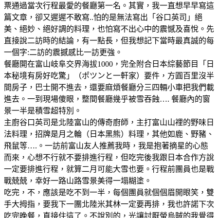
票通過當次行程最愛的餐廳第一名。其實，我一直想早早寫這
篇文章，卻又遲遲不敢寫..怕的是無法寫出「谷口英司」絕
美、絕妙、絕好調的料理，也怕寫不出心中的震憾及喜悅。先
直接說二訪時的結論，有一點長，但我想記下當時最真誠的每
一個字:二訪的震撼感比一訪更強。
餐廳開在富山岐阜交界海拔1000，完全附合日本綜藝節目「日
本秘境有房好吃驚」（ポツンと一軒家）要件，方圓百里沒半
間房子，巴士開不進去，還要麻煩餐廳分三四輛小車把我們載
進去。一到現場傻眼，整間餐廳幾乎被雪吞蝕…. 餐廳內的窗
景一半是積雪超特別。
主廚谷口英司是北陸富山的傳奇廚師，主打富山山𥚃的野味日
法料理，招牌是月之輪（日本黑熊）料理，其他如鹿、野豬、
飛鼠等….。一訪前富山友人推薦我時，我是抱著摘星的心態
而來，心想不行就不要排進行程，但吃完後我跟日本合作方說
一定要排進行程，就算二月可能大雪也要。行程前團員也是戰
戰兢兢，幸好一路山路雪景美得一塌糊塗。
吃完，不，應該是吃不到一半，每個團員就個個眉開眼笑，雙
手大拇指，要我下一團北陸米其林一定要再排，我也許諾下次
吃完晚餐，直接住這了。不說別的，光讓討厭螢烏賊的我覺得