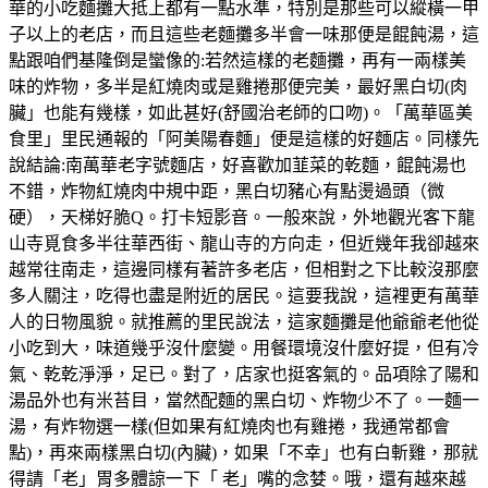
華的小吃麵攤大抵上都有一點水準，特別是那些可以縱橫一甲
子以上的老店，而且這些老麵攤多半會一味那便是餛飩湯，這
點跟咱們基隆倒是蠻像的:若然這樣的老麵攤，再有一兩樣美
味的炸物，多半是紅燒肉或是雞捲那便完美，最好黑白切(肉
臟」也能有幾樣，如此甚好(舒國治老師的口吻)。「萬華區美
食里」里民通報的「阿美陽春麵」便是這樣的好麵店。同樣先
說結論:南萬華老字號麵店，好喜歡加韮菜的乾麵，餛飩湯也
不錯，炸物紅燒肉中規中距，黑白切豬心有點燙過頭（微
硬），天梯好脆Q。打卡短影音。一般來說，外地觀光客下龍
山寺覓食多半往華西街、龍山寺的方向走，但近幾年我卻越來
越常往南走，這邊同樣有著許多老店，但相對之下比較沒那麼
多人關注，吃得也盡是附近的居民。這要我說，這裡更有萬華
人的日物風貌。就推薦的里民說法，這家麵攤是他爺爺老他從
小吃到大，味道幾乎沒什麼變。用餐環境沒什麼好提，但有冷
氣、乾乾淨淨，足已。對了，店家也挺客氣的。品項除了陽和
湯品外也有米苔目，當然配麵的黑白切、炸物少不了。一麵一
湯，有炸物選一樣(但如果有紅燒肉也有雞捲，我通常都會
點)，再來兩樣黑白切(內臟)，如果「不幸」也有白斬雞，那就
得請「老」胃多體諒一下「 老」嘴的念婪。哦，還有越來越