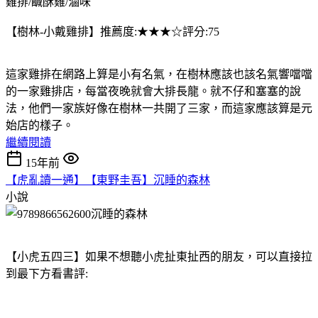
雞排/鹹酥雞/滷味
【樹林-小戴雞排】推薦度:★★★☆評分:75
這家雞排在網路上算是小有名氣，在樹林應該也該名氣響噹噹
的一家雞排店，每當夜晚就會大排長龍。就不仔和塞塞的說
法，他們一家族好像在樹林一共開了三家，而這家應該算是元
始店的樣子。
繼續閱讀
15年前
【虎亂讀一通】【東野圭吾】沉睡的森林
小說
【小虎五四三】如果不想聽小虎扯東扯西的朋友，可以直接拉
到最下方看書評: