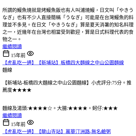
所謂的鰻魚燒就是烤鰻魚飯也有人叫浦燒鰻，日文叫「やきう
なぎ」也有不少人直接簡稱「うなぎ」可能是在台灣鰻魚的料
理並不多見。在日文「やきうなぎ」算是夏天消暑的知名料理
之一，近幾年在台灣也相當受到歡迎，算是日式料理代表的食
物之一。
繼續閱讀
15年前
【虎亂吃一通】【新埔站】板橋四大麵線之中山公園麵線
麵線
【新埔站-板橋四大麵線之中山公園麵線】小虎評分:75分。推
薦度★★★★
麵線及湯頭:★★★★☆。大腸:★★★★。蚵仔:★★★
繼續閱讀
15年前
【虎亂吃一通】【龍山寺站】萬華汀洲路-無名鹼粥