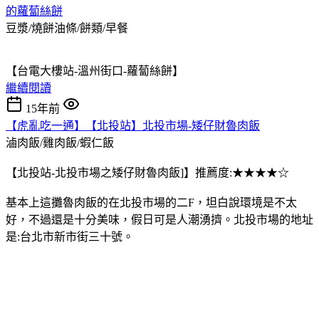
的蘿蔔絲餅
豆漿/燒餅油條/餅類/早餐
【台電大樓站-溫州街口-蘿蔔絲餅】
繼續閱讀
15年前
【虎亂吃一通】【北投站】北投市場-矮仔財魯肉飯
滷肉飯/雞肉飯/蝦仁飯
【北投站-北投市場之矮仔財魯肉飯]】推薦度:★★★★☆
基本上這攤魯肉飯的在北投市場的二F，坦白說環境是不太
好，不過還是十分美味，假日可是人潮湧擠。北投市場的地址
是:台北市新市街三十號。