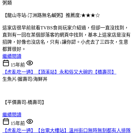
粥類
【龍山寺站-汀洲路無名鹹粥】推薦度:★★★☆
這家店很早前就看TVBS食尚玩家介紹過，但卻一直沒找到，
直到有一回在某個部落客的網頁中找到，基本上這家店是沒有
招牌，好像也沒店名，只有↓讓你認。小虎去了三四次，生意
都算很好。
繼續閱讀
15年前
【虎亂吃一通】【頂溪站】永和俗又大碗的【橋壽司】
生魚片/握壽司/海鮮丼
【平價壽司-橋壽司】
繼續閱讀
15年前
【虎亂吃一通】【台電大樓站】溫州街口無時無刻都有人排隊