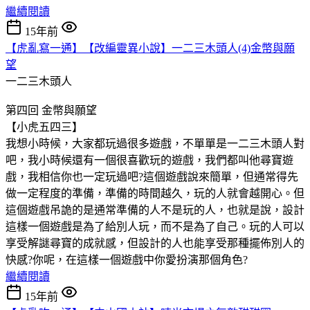
繼續閱讀
15年前
【虎亂寫一通】【改編靈異小說】一二三木頭人(4)金幣與願
望
一二三木頭人
第四回 金幣與願望
【小虎五四三】
我想小時候，大家都玩過很多遊戲，不單單是一二三木頭人對
吧，我小時候還有一個很喜歡玩的遊戲，我們都叫他尋寶遊
戲，我相信你也一定玩過吧?這個遊戲說來簡單，但通常得先
做一定程度的準備，準備的時間越久，玩的人就會越開心。但
這個遊戲吊詭的是通常準備的人不是玩的人，也就是說，設計
這樣一個遊戲是為了給別人玩，而不是為了自己。玩的人可以
享受解謎尋寶的成就感，但設計的人也能享受那種擺佈別人的
快感?你呢，在這樣一個遊戲中你愛扮演那個角色?
繼續閱讀
15年前