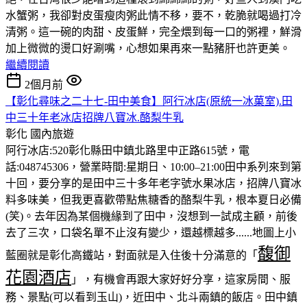
水蟹粥，我卻對皮蛋瘦肉粥此情不移，要不，乾脆就喝過打冷
清粥。這一碗的肉甜、皮蛋鮮，完全煨到每一口的粥裡，鮮滑
加上微微的燙口好涮嘴，心想如果再來一點豬肝也許更美。
繼續閱讀
2個月前
【彰化尋味之二十七-田中美食】阿行冰店(原統一冰菓室).田
中三十年老冰店招牌八寶冰.酪梨牛乳
彰化
國內旅遊
阿行冰店:520彰化縣田中鎮北路里中正路615號，電
話:048745306，營業時間:星期日、10:00–21:00田中系列來到第
十回，要分享的是田中三十多年老字號水果冰店，招牌八寶冰
料多味美，但我更喜歡帶點焦糖香的酪梨牛乳，根本夏日必備
(笑)。去年因為某個機緣到了田中，沒想到一試成主顧，前後
去了三次，口袋名單不止沒有變少，還越標越多......地圖上小
馥御
藍圈就是彰化高鐵站，對面就是入住後十分滿意的「
花園酒店
」，有機會再跟大家好好分享，這家房間、服
務、景點(可以看到玉山)，近田中、北斗兩鎮的飯店。田中鎮