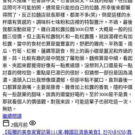
會有人指運，他會說中文、也會說英文。以我的經驗，在拉麵
店問可不可能拍照，通常是只能拍自己的拉麵..所幸後來都懶
得問了，反正拉麵店就長那樣，都差不多(笑)，倒是這樣的水
杯還有質感的。調味料七味粉和店裡的特製醬汁。不過，最後
我都沒動就是了。雞白湯松露拉麵3000日幣，大概是一般的拉
麵三倍價，但上面有松露刨片和一匙松露醬，就說湯裡也有加
松露，當中的食材也算是蠻豐富的，舒肥的雞肉、半熟蛋、南
瓜、竹筍、紅椒、蓮耦等蔬食，附上的兩小碟是薑泥和炸過的
蔥、蒜。比較有趣的是中間放了蘿勃葉。麵條算是中細，看起
來、夾起來都覺得好像有一點煮過頭，沒想到入口還是有一點
討喜的微咬勁，重點是巴湯巴的很好，但猜想一部份是因為湯
濃。湯頭入口比我想像還濃郁，但卻半點不膩口，直到最後一
口都算是涮嘴，主要是豚骨、雞骨加上松露的香氣，隱約中還
有一些蔬果的甜味，說真的還蠻好喝的。至於3000是不是貴，
那就看個人的價值觀。對我來說，可能這輩子也就吃這一次，
無妨。
繼續閱讀
2個月前
【孤獨的美食家實訪第111家-韓國巨濟島美食】진이네식당(真