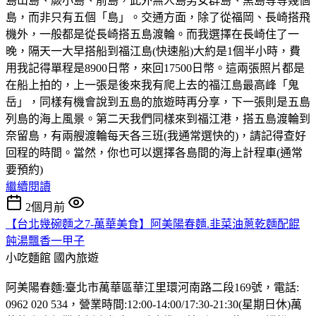
島山島、蕨小島、前島，此外無人島男女群島、黑島等等幾個
島，而非只有五個「島」。交通方面，除了從福岡、長崎搭飛
機外，一般都是從長崎搭五島渡輪。而我選擇在長崎住了一
晚，隔天一大早搭船到福江島(快速船)大約是1個半小時，費
用我記得單程是8900日幣，來回17500日幣。這兩張照片都是
在船上拍的，上一張是後來我有爬上去的福江島最高峰「鬼
岳」，同樣有機會說到五島的旅遊時再分享，下一張則是五島
列島的海上風景。第二天我們同樣來到福江港，搭五島渡輪到
奈留島，有兩艘渡輪每天各三班(我通常選快的)，請記得查好
回程的時間。當然，你也可以選擇各島間的海上計程車(通常
要預約)
繼續閱讀
2個月前
【台北幾碗麵之7-萬華美食】阿美陽春麵.韭菜油蔥乾麵配餛
飩湯飄香一甲子
小吃麵館
國內旅遊
阿美陽春麵:臺北市萬華區華江里環河南路二段169號，電話:
0962 020 534，營業時間:12:00-14:00/17:30-21:30(星期日休)萬