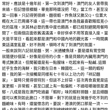
常好。應該是十幾年前，第一次到澳門時，澳門的友人曾帶我
來過，但記憶很模糊，畢竟那時還沒把「吃」當工作，甚至沒
當一回事。只記得粥很綿、麵很蝦，炸魚球又脆又Q。位置大
概在大三巴周邊不遠，這一帶也是澳門本島我最喜歡瞎逛覓小
吃的區塊，米其林必登的集中度也頗高。都已經刻避開用餐時
間了，但兩個店面依舊滿滿滿，幸好併卓不用等直接入座。當
天是平常日，看起來都是澳門和中國內地的觀光客，一時間廣
東話滿室亂竄，好不熱鬧，頓時才有了到澳門的氛圍。
一般來說到六記就是麵、粥、.米通鯪魚球，要是還有胃空間
就隨便炒個菜。好像是招待的小食，像是貝類的內臟用澳門的
粵式醃漬法，但聞著還是有一點腥味，吃起來有一點鹹..這類
近乎生食的海鮮，我只敢在日本、韓國吃....。這一類的蝦籽
麵，我的第一次接觸是同樣有七十年以上功力的「祥記麵
家」，當時只覺得很特別，但談不上好惡，這次再食直覺是這
家更蝦、非常蝦，甚至口感上有一點偏乾，不過咀嚼端很是濃
郁，八成是我在澳門吃過最「蝦籽」味的蝦籽撈麵，並且細麵
還可以煮到如此脆口，不簡單，剩下的就是台灣幾乎吃不到的
麵鹼味。有時，還蠻懷念的。要說，港澳的粥口那是一流、一
絕，在台灣很少能嚐到這種滾到綿綿綿的粥，好些人到澳門吃