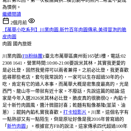
寫於第92回。第一次被團員拱...模仿劇中的照片...希望不要成
為慣例。
繼續閱讀
2個月前
【萬華小吃系列】川業肉圓.新竹百年肉圓傳承.美得冒泡的脆
皮肉圓
肉圓
國內旅遊
川業肉圓(
FB粉絲團
):臺北市萬華區廣州街165號1樓，電話:02
2308 1641，營業時間:10:00-21:00要說米其林，其實我更愛的
是必比登，固然我覺得可以兩者兼得。之前必比登，我更喜歡
追尋那些老店，套句我常說的，一家可以生存超過50年的小
吃，肯定有它的過人本事，而萬華大概是密集度最高的，光是
西門、龍山寺一帶就有近十家。不廢話，先說這篇的結論:這
家是今年入選2026米其林必比登。脆皮真的很脆很Q，內餡十
足十新竹肉圓風，醬汁微甜討喜；乾麵有點像基隆(韮菜、油
蔥）；餛飩內餡札實我喜歡。
打卡短影片
。川業，這個名字有
一點熟卻又有一點陌生，倒是原址好像是我2016年曾寫過的
「
新竹肉圓
」。根據官方FB的說法，這家傳承四代超過100年