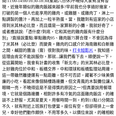
間:11:00-14:00/16:30-18:30(星期六日休)不曉得大家有沒有發
現，近幾年類似的雞肉飯越來越多?早前我也分享過好幾家，
打破的是一個人也能享用的雞肉，或雞腿、或雞肉丁，淋上一
點調製的醬汁，再加上一粒半熟蛋。當，我聽到有這家的小店
得到米其林必比登，而且還是一家算新的小攤，我就好奇了，
或者應該說:「憑什麼?到底，它和其他的雞肉飯有什麼分
別」?直接說重點:單點雞肉95、雞肉飯75算合理，不會因為得
了米其林（必比登）而變貴。雞肉的口感介於海南雞和白斬雞
之間，鹹甜的醬油（膏）很對我的味。
打卡短影片
。我知道，
這理由肯定不能說服你，那就...讓我們看下去。順便說一下，
從這篇開始，我會有計畫的收集「新北市」的米其林必比登。
上好雞肉位於中和、板橋交界，中和環球和板橋監理站周邊，
這一帶雖然離捷運有一點距離，但不可否認，藏著不少味美價
廉的小吃。看起來像個騎樓路邊攤，但文青風的木製攤位讓人
眼睛一亮，不曉得這是不是得獎的原因之一?但真要說用餐環
境，它就是個路邊攤，相對許多有冷氣的店面雞肉飯店，的確
談不上舒服，尤其是夏天。用餐時間一到，約到11點15分開店
不久，就有附近上班族打包便當。座位有空，但卻得排上一會
兒，幸好他們動作頗快，不用等多久。以價位來說，的確相較