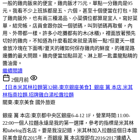
一般的雞肉飯來的便宜，雞肉飯才75元，單點一分雞肉是95
元。我看不少上班族都是五、六個，甚至十個便當在打包。除
了雞肉飯外，也有兩三種湯品、小菜價位都算是宜人。寫好菜
單，結完帳，店員會跟你說一個號碼，叫到號碼再取餐，內
用、外帶都一樣。許多小吃攤都有的木(冰櫃)，裡面放著預先
切好的雞肉，不知道為什麼看起來就是清新一點?但夏天一樣
會放冷塊在下面嗎?夏天的確如何保存雞肉的鮮度，的確是路
邊攤的最大問題。雞肉便當加點蒜泥、淋上那一匙畫龍點睛的
醬油膏。
繼續閱讀
2個月前
【日本米其林拉麵第32碗-東京銀座美食】銀座 篝 本店.米其
林指南拉麵.招牌雞白湯松露拉麵
關東-東京美食
國外旅遊
銀座 篝 本店:東京都中央区銀座6-4-12 1F，營業時間:11:00-
22:00一個人拉麵永遠是我的第一選擇，參考的指標是米其林
和tabelog百名店。要是我沒記錯，米其林加入拉麵這個日本國
民美食是在2015年，而銀座 篝 本店旋即在2016/2017連續入