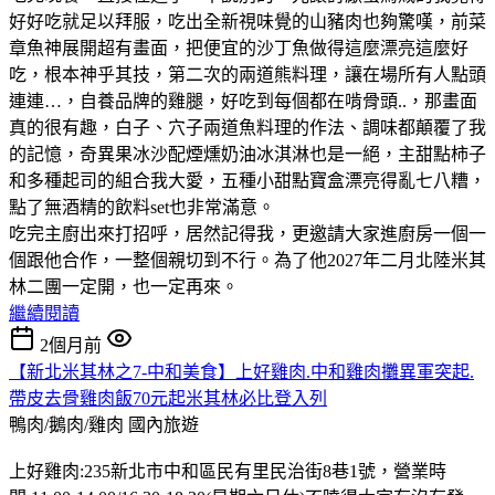
好好吃就足以拜服，吃出全新視味覺的山豬肉也夠驚嘆，前菜
章魚神展開超有畫面，把便宜的沙丁魚做得這麼漂亮這麼好
吃，根本神乎其技，第二次的兩道熊料理，讓在場所有人點頭
連連…，自養品牌的雞腿，好吃到每個都在啃骨頭..，那畫面
真的很有趣，白子、穴子兩道魚料理的作法、調味都顛覆了我
的記憶，奇異果冰沙配煙燻奶油冰淇淋也是一絕，主甜點柿子
和多種起司的組合我大愛，五種小甜點寶盒漂亮得亂七八糟，
點了無酒精的飲料set也非常滿意。
吃完主廚出來打招呼，居然記得我，更邀請大家進廚房一個一
個跟他合作，一整個親切到不行。為了他2027年二月北陸米其
林二團一定開，也一定再來。
繼續閱讀
2個月前
【新北米其林之7-中和美食】上好雞肉.中和雞肉攤異軍突起.
帶皮去骨雞肉飯70元起米其林必比登入列
鴨肉/鵝肉/雞肉
國內旅遊
上好雞肉:235新北市中和區民有里民治街8巷1號，營業時