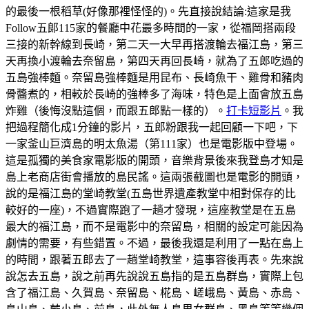
的最後一根稻草(好像那裡怪怪的)。先直接說結論:這家是我
Follow五郞115家的餐廳中花最多時間的一家，從福岡搭兩段
三接的新幹線到長崎，第二天一大早再搭渡輪去福江島，第三
天再換小渡輪去奈留島，第四天再回長崎，就為了五郎吃過的
五島強棒麵。奈留島強棒麵是用昆布、長崎魚干、雞骨和豬肉
骨醬煮的，相較於長崎的強棒多了海味，特色是上面會放五島
炸雞（後悔沒點這個，而跟五郎點一樣的）。
打卡短影片
。我
把過程簡化成1分鐘的影片，五郎粉跟我一起回顧一下吧，下
一家釜山巨濟島的明太魚湯（第111家）也是電影版中登場。
這是孤獨的美食家電影版的開頭，音樂背景後來我登島才知是
島上老商店街會播放的島民謠。這兩張截圖也是電影的開頭，
說的是福江島的堂崎教堂(五島世界遺產教堂中相對保存的比
較好的一座)，不過實際跑了一趟才發現，這座教堂是在五島
最大的福江島，而不是電影中的奈留島，相關的設定可能因為
劇情的需要，有些錯置。不過，最後我還是利用了一點在島上
的時間，跟著五郎去了一趟堂崎教堂，這事容後再表。先來說
說怎去五島，說之前再先說說五島指的是五島群島，實際上包
含了福江島、久賀島、奈留島、椛島、嵯峨島、黃島、赤島、