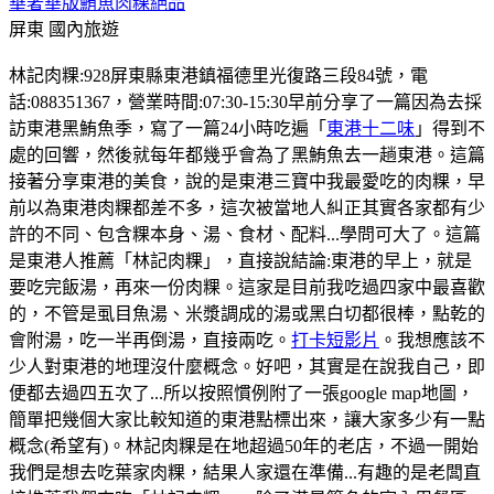
華奢華版鮪魚肉粿絕品
屏東
國內旅遊
林記肉粿:928屏東縣東港鎮福德里光復路三段84號，電
話:088351367，營業時間:07:30-15:30早前分享了一篇因為去採
訪東港黑鮪魚季，寫了一篇24小時吃遍「
東港十二味
」得到不
處的回響，然後就每年都幾乎會為了黑鮪魚去一趟東港。這篇
接著分享東港的美食，說的是東港三寶中我最愛吃的肉粿，早
前以為東港肉粿都差不多，這次被當地人糾正其實各家都有少
許的不同、包含粿本身、湯、食材、配料...學問可大了。這篇
是東港人推薦「林記肉粿」，直接說結論:東港的早上，就是
要吃完飯湯，再來一份肉粿。這家是目前我吃過四家中最喜歡
的，不管是虱目魚湯、米漿調成的湯或黑白切都很棒，點乾的
會附湯，吃一半再倒湯，直接兩吃。
打卡短影片
。我想應該不
少人對東港的地理沒什麼概念。好吧，其實是在說我自己，即
便都去過四五次了...所以按照慣例附了一張google map地圖，
簡單把幾個大家比較知道的東港點標出來，讓大家多少有一點
概念(希望有)。林記肉粿是在地超過50年的老店，不過一開始
我們是想去吃葉家肉粿，結果人家還在準備...有趣的是老闆直