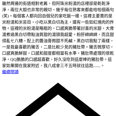
雖然周邊的街道相對老舊，但阿珠米粉湯的店裡卻是乾乾淨
淨，兩位大姐也非常的親切，幾乎每位熟客來都能哈啦個兩句
(笑)。每個客人都向回自個兒的家吃飯一樣。這裡主要賣的是
米粉湯和米苔目，小吃以黑白切為主，還有一些如紅燒肉的炸
物。這裡的米粉湯是略粗的，口感爽脆帶著討喜的米甜，大骨
湯煮過黑白切帶點油質甜的湯頭我超愛。粉肝綿綿綿，而且甜
得亂七八糟，配上的醬油膏微甜不死鹹。黑白切我點了兩樣，
一是我最喜歡的豬舌，二是比較少見的豬肚帶。豬舌微厚切，
口感爽脆鮮甜，口感和甜度都相當有水準，豬肚帶處理的很乾
淨，QQ脆脆的口感超喜歡，好久沒吃到這麼棒的豬肚帶。這
家如果開在我家附近，我八成會三不五時就往這跑.......。
繼續閱讀