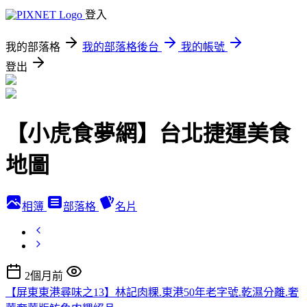
登入
我的部落格
我的部落格後台
我的帳號
登出
【小虎食夢網】台北捷運美食
地圖
相簿
部落格
名片
2個月前
【屏東東港尋味之13】林記肉粿.東港50年老字號.乾濕分離.奢