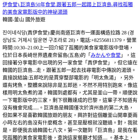
伊食堂).巨濟島50年食堂.跟著五郎一起踏上巨濟島.尋找孤獨
的美食家電影版中的神祕湯頭
韓國-釜山
國外旅遊
진이네식당(真伊食堂):慶尚南道巨濟市一運面構造拉路 28 (경
상남도 거제시 일운면 구조라로 28)，電話:+82556811379，營業
時間:10:30–21:00上一回介紹了孤獨的美食家電影版中登場，
位於日本長崎世界遺產奈留島(五島)的「
みかんや食堂
」，這
回接著分享電影中出現的另一家食堂「真伊食堂」，但它遠在
韓國的巨濟島...走，跟著五郎一起去找尋電影中傳說的湯頭。
直接說結論:五郎吃的是貫穿整部電影的「明太魚湯」，另外
還有烤魚，整體來說除非是五郎迷，不然不用特別跑來，像這
樣用明太魚煮的湯，韓國到處都有，尤其是釜山一帶。順便說
一下電影版中的三家，剩下很難達成的巴黎，這輩子不知道有
沒有機會完成.....。巨濟島是韓國僅次於濟州島的第二大島，
但如果不是喜歡韓國旅遊的朋友，興許對這個離釜山開車要兩
小時左右的島沒有什麼概念，甚至是壓根就沒聽過。對，我就
是，即便我去過韓國七八次。第一次聽到「巨濟島」是我在看
完孤獨的美食家電影後，查詢這家餐廳才知道.... 。基本上，