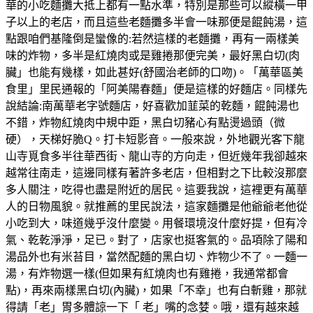
華的小吃麵攤大抵上都有一點水準，特別是那些可以縱橫一甲
子以上的老店，而且這些老麵攤多半會一味那便是餛飩湯，這
點跟咱們基隆倒是蠻像的:若然這樣的老麵攤，再有一兩樣美
味的炸物，多半是紅燒肉或是雞捲那便完美，最好黑白切(肉
臟」也能有幾樣，如此甚好(舒國治老師的口吻)。「萬華區美
食里」里民通報的「阿美陽春麵」便是這樣的好麵店。同樣先
說結論:南萬華老字號麵店，好喜歡加韮菜的乾麵，餛飩湯也
不錯，炸物紅燒肉中規中距，黑白切豬心有點燙過頭（微
硬），天梯好脆Q。打卡短影音。一般來說，外地觀光客下龍
山寺覓食多半往華西街、龍山寺的方向走，但近幾年我卻越來
越常往南走，這邊同樣有著許多老店，但相對之下比較沒那麼
多人關注，吃得也盡是附近的居民。這要我說，這裡更有萬華
人的日物風貌。就推薦的里民說法，這家麵攤是他爺爺老他從
小吃到大，味道幾乎沒什麼變。用餐環境沒什麼好提，但有冷
氣、乾乾淨淨，足已。對了，店家也挺客氣的。品項除了陽和
湯品外也有米苔目，當然配麵的黑白切、炸物少不了。一麵一
湯，有炸物選一樣(但如果有紅燒肉也有雞捲，我通常都會
點)，再來兩樣黑白切(內臟)，如果「不幸」也有白斬雞，那就
得請「老」胃多體諒一下「 老」嘴的念婪。哦，還有越來越