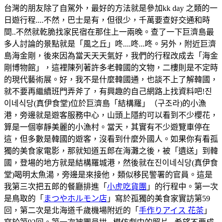
台灣的朋友除了自駕外，最好的方法就是參加kk day 之類的一
日遊行程....不然，巴士是有，但很少，千萬要查好交通和時
間..不然就乾脆找家民宿在那住上一兩晚。查了一下巨濟島最
多人討論的景點就是「風之丘」咚....咚...咚。另外，附近巨濟
島海金剛，後來因為當天天天氣好，我們的行程改成去「海金
剛博物館」，這裡陳列著許多老韓國的文物，二樓則是不定時
的現代藝術展。好，我不是什麼韓國通，也談不上了解韓國，
就不要再繼續班門弄斧了，有興趣的自己網路上找資料吧!진
이네식당(真伊食堂)位於巨濟島「結構羅」（구조라)的小漁
港，旁邊就是遊客服務中心，山頭上隱約可以看到不少櫻花，
算是一個寧靜美麗的小漁村。當天，其實有不少遊覽車停在
這，但多數是韓國的遊客，沒看到什麼外國人。如果你有看孤
獨的美食家電影，那就知道五郎在海灘之後，被「遺送」到韓
國，登場的地方就是結構羅城港，然後就在진이네식당(真伊食
堂)喝明太魚湯，旁邊是來接他，類似移民警署的官員。這是
我第三次把五郎的餐廳排進「
小虎吃貨團
」的行程中。第一次
是鳥取的「
まつやホルモン店
」寫於孤獨的美食家實訪第59
回，第二次是北海道千歲機場附近的「
手作りアイス 花茶
」