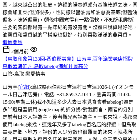
圓，越來越凸出的肚皮。這裡的陽春麵頗有基隆乾麵之味，同
樣會加韭菜(但加很多)，也同樣以醬油膏和油蔥為基底(但醬油
偏多，味道偏重)，麵條中圓煮得有一點偏軟，不知道和附近
主要的客群都是有一點年紀的有沒有關。整體來說算是好吃，
油蔥香和醬香鹹的平橫度也挺好，特別喜歡滿滿的韭菜香。
繼續閱讀
2個月前
【鳥取印象第133回-西伯郡美食】山芳亭.百年漁業老店招牌
鳥取蟹海鮮丼.鳥取tabelog海鮮丼最高分
山陰-鳥取
戀愛情事
山芳亭(
官網
):鳥取県西伯郡日吉津村日吉津1026-1 (イオンモ
ール日吉津店旁)，電話: +81-859-37-1011，營業時間:11:00-
15:00(星期三休)我不知道多少人去日本覓食會看tabelog?還是
多半還是習慣用google map的評分找?對我而言，兩者的分別
是前者日本人評為主，後者觀光客評為主。一般來說，我都會
使用tabelog來找，這幾年又多了tabelog百名店的評選，但鳥取
畢竟是鄉下地方，評份的人少分數也很難高的起來，就我所
知，目前鳥取入選百名店的就三四家....。然，今天要分享的山