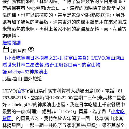
接推薦我們來吃「林記肉粿」。除了滿是簽名的室內用餐區，
旁邊還有巷內vip包廂(大誤).......。這裡的肉粿除了比較常見的
湯肉粿，也可以選擇乾的，甚至是乾濕分離(點乾送湯)，另外
還有加了鮪魚的奢華版。通常東港的肉粿主體是用在來米磨成
米漿蒸熟的米粿，再淋上各家不同的高湯及配料、蔥、蒜苗等
調味料。
繼續閱讀
2個月前
【小虎吃貨團日本摘星之23-北陸富山美食】L'EVO.富山深山
隱世米其林二星法餐.傳奇主廚谷口英司的富山物
語.tabelog4.52神級演出
北陸-富山
國外旅遊
L'EVO(
官網
):富山県南砺市利賀村大勘場田島100，電話:+81
763-68-2115，營業時間:12:00-22:00(星期二三休)米其林二星也
好、tabelog4.52的神級演出也罷，我在日本吃過上千家餐廳中
最愛的一家(料理)，絕對非「L'EVO」莫屬，為了帶「
小虎吃
貨團
」的團員去吃，我特色於去年開了一團「岐阜/富山米其
林摘星團」，那一趟一共吃了五家米其林(星級)，果不其然全