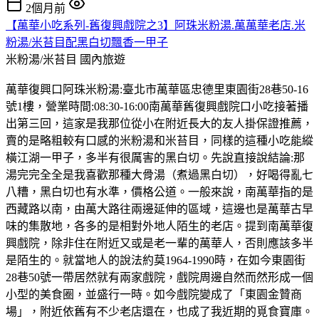
2個月前
【萬華小吃系列-舊復興戲院之3】阿珠米粉湯.萬萬華老店.米
粉湯/米苔目配黑白切飄香一甲子
米粉湯/米苔目
國內旅遊
萬華復興口阿珠米粉湯:臺北市萬華區忠德里東園街28巷50-16
號1樓，營業時間:08:30-16:00南萬華舊復興戲院口小吃接著播
出第三回，這家是我那位從小在附近長大的友人掛保證推薦，
賣的是略粗較有口感的米粉湯和米苔目，同樣的這種小吃能縱
橫江湖一甲子，多半有很厲害的黑白切。先說直接說結論:那
湯完完全全是我喜歡那種大骨湯（煮過黑白切），好喝得亂七
八糟，黑白切也有水準，價格公道。一般來說，南萬華指的是
西藏路以南，由萬大路往兩邊延伸的區域，這邊也是萬華古早
味的集散地，各多的是相對外地人陌生的老店。提到南萬華復
興戲院，除非住在附近又或是老一輩的萬華人，否則應該多半
是陌生的。就當地人的說法約莫1964-1990時，在如今東園街
28巷50號一帶居然就有兩家戲院，戲院周邊自然而然形成一個
小型的美食圈，並盛行一時。如今戲院變成了「東園金贊商
場」，附近依舊有不少老店還在，也成了我近期的覓食寶庫。