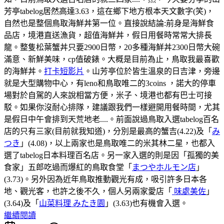
芳亭tabelog居然高達3.63，這在鄉下地方根本天文數字(笑)，
自然也是整個鳥取海鮮丼第一位。直接說結論:前身是海鮮食
品店，境港直送漁貨，超值海鮮丼，假日用餐時常常大排長
龍。整隻松葉蟹丼只要2900日幣，20多種海鮮丼2300日幣大碗
滿意、新鮮美味，cp值破錶。大概是目前為止，鳥取我最喜歡
的海鮮丼。
打卡短影片
。山芳亭位於皆生溫泉的日吉津，旁邊
就是大型購物中心，有leno和鳥取唯二的3coins ，諾大的停車
場對於自駕的人來說相當方便，米子、境港也都有巴士可接
駁。如果你沒耐心排隊，建議跟我們一樣避開用餐時間，尤其
是假日中午會排到天荒地老....。前面說過鳥取入選tabelog百名
店的只有三家(目前就我知道)，分別是最高的蟹吉(4.22)及「
み
つき
」(4.08)，以上兩家也是鳥取唯二的米其林二星，也都入
選了tabelog日本料理百名店。另一家入選的則是因「孤獨的美
食家」五郎吃過而爆紅的鳥取食堂「
まつやホルモン店
」
(3.73)。另外因為近年鳥取推動觀光有成，吸引許多日本各
地、觀光客，也許之後不久，個人另兩家愛店「
味處美佐
」
(3.64)及「
山菜料理 みたき園
」(3.63)也有機會入選。
繼續閱讀