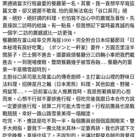
票通過當次行程最愛的餐廳第一名。其實，我一直想早早寫這
篇文章，卻又遲遲不敢寫..怕的是無法寫出「谷口英司」絕
美、絕妙、絕好調的料理，也怕寫不出心中的震憾及喜悅。先
直接說二訪時的結論，有一點長，但我想記下當時最真誠的每
一個字:二訪的震撼感比一訪更強。
餐廳開在富山岐阜交界海拔1000，完全附合日本綜藝節目「日
本秘境有房好吃驚」（ポツンと一軒家）要件，方圓百里沒半
間房子，巴士開不進去，還要麻煩餐廳分三四輛小車把我們載
進去。一到現場傻眼，整間餐廳幾乎被雪吞蝕…. 餐廳內的窗
景一半是積雪超特別。
主廚谷口英司是北陸富山的傳奇廚師，主打富山山𥚃的野味日
法料理，招牌是月之輪（日本黑熊）料理，其他如鹿、野豬、
飛鼠等….。一訪前富山友人推薦我時，我是抱著摘星的心態
而來，心想不行就不要排進行程，但吃完後我跟日本合作方說
一定要排進行程，就算二月可能大雪也要。行程前團員也是戰
戰兢兢，幸好一路山路雪景美得一塌糊塗。
吃完，不，應該是吃不到一半，每個團員就個個眉開眼笑，雙
手大拇指，要我下一團北陸米其林一定要再排，我也許諾下次
吃完晚餐，直接住這了。不說別的，光讓討厭螢烏賊的我覺得