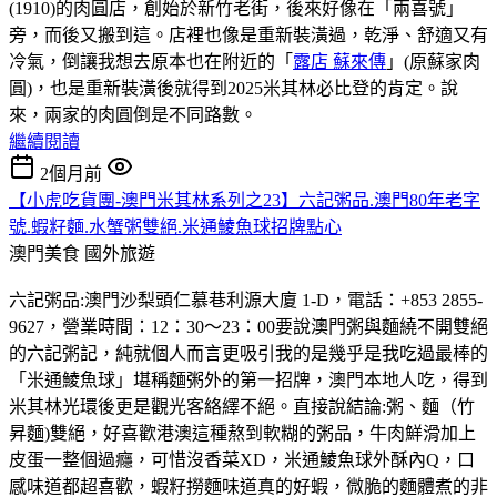
(1910)的肉圓店，創始於新竹老街，後來好像在「兩喜號」
旁，而後又搬到這。店裡也像是重新裝潢過，乾淨、舒適又有
冷氣，倒讓我想去原本也在附近的「
露店 蘇來傳
」(原蘇家肉
圓)，也是重新裝潢後就得到2025米其林必比登的肯定。說
來，兩家的肉圓倒是不同路數。
繼續閱讀
2個月前
【小虎吃貨團-澳門米其林系列之23】六記粥品.澳門80年老字
號.蝦籽麵.水蟹粥雙絕.米通鯪魚球招牌點心
澳門美食
國外旅遊
六記粥品:澳門沙梨頭仁慕巷利源大廈 1-D，電話：+853 2855-
9627，營業時間：12：30～23：00要說澳門粥與麵繞不開雙絕
的六記粥記，純就個人而言更吸引我的是幾乎是我吃過最棒的
「米通鯪魚球」堪稱麵粥外的第一招牌，澳門本地人吃，得到
米其林光環後更是觀光客絡繹不絕。直接說結論:粥、麵（竹
昇麵)雙絕，好喜歡港澳這種熬到軟糊的粥品，牛肉鮮滑加上
皮蛋一整個過癮，可惜沒香菜XD，米通鯪魚球外酥內Q，口
感味道都超喜歡，蝦籽撈麵味道真的好蝦，微脆的麵體煮的非