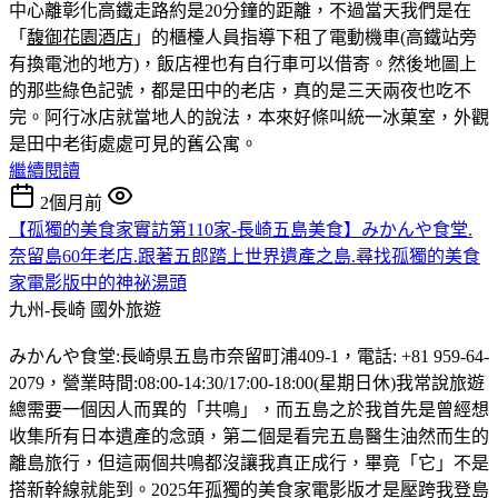
中心離彰化高鐵走路約是20分鐘的距離，不過當天我們是在
「
馥御花園酒店
」的櫃檯人員指導下租了電動機車(高鐵站旁
有換電池的地方)，飯店裡也有自行車可以借寄。然後地圖上
的那些綠色記號，都是田中的老店，真的是三天兩夜也吃不
完。
阿行冰店就當地人的說法，本來好條叫統一冰菓室，外觀
是田中老街處處可見的舊公寓。
繼續閱讀
2個月前
【孤獨的美食家實訪第110家-長崎五島美食】みかんや食堂.
奈留島60年老店.跟著五郎踏上世界遺產之島.尋找孤獨的美食
家電影版中的神祕湯頭
九州-長崎
國外旅遊
みかんや食堂:長崎県五島市奈留町浦409-1，電話: +81 959-64-
2079，營業時間:08:00-14:30/17:00-18:00(星期日休)我常說旅遊
總需要一個因人而異的「共鳴」，而五島之於我首先是曾經想
收集所有日本遺產的念頭，第二個是看完五島醫生油然而生的
離島旅行，但這兩個共鳴都沒讓我真正成行，畢竟「它」不是
搭新幹線就能到。2025年孤獨的美食家電影版才是壓跨我登島