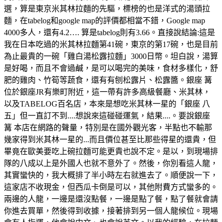
選，算是東京米其林拉麵的先驅，標榜的也是洋式的湯頭拉
麵，在tabelog和google map的評價都相當不錯，Google map
4000多人，還有4.2…. 算是tabelog則有3.66。直接說結論:這是
我在日本吃過的米其林拉麵第41碗，東京的第17碗，也是目前
為止最貴的一碗「雞白湯松露拉麵」3000日幣。坦白說，湯算
是好喝，而且不會過鹹，是可以喝完的美味，食材多樣化，舒
肥的雞肉、竹筍等蔬食，還有有刨松露片、松露醬。銀座 篝
位於銀座JR有樂町附近，這一帶有許多高級餐廳、米其林，
以及TABELOG百名店，本來是想吃米其林一星的「銀座 八
五」但一直訂不到....想說來這碰碰運氣，結果....。要說銀座
篝 本店在網路的聲量，特別是在國外觀光客，半點也不輸那
幾家得到米其林一星的...而且價位甚至比那些得星的還貴，但
畢竟在歐美要吃上碗拉麵可能更貴也說不定。是以，到現場排
隊的八成以上是外國人也就不意外了。然後，你別看這人龍，
其實蠻快的，我大概排了半小時左右就進去了。順便說一下，
這家店不收現金，但西瓜卡倒是可以，其他附費方式蠻多的。
兩邊的人龍，一邊是還沒點餐，一邊是點了餐，點了餐就會請
你進去買單，然後得到收據，接著排到另一個人龍候位。現場