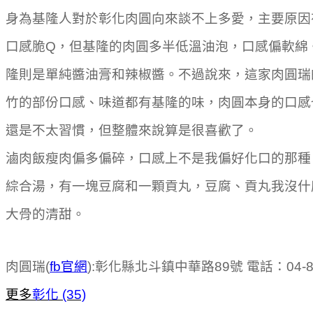
身為基隆人對於彰化肉圓向來談不上多愛，主要原因
口感脆Q，但基隆的肉圓多半低溫油泡，口感偏軟綿
隆則是單純醬油膏和辣椒醬。不過說來，這家肉圓瑞
竹的部份口感、味道都有基隆的味，肉圓本身的口感
還是不太習慣，但整體來說算是很喜歡了。
滷肉飯瘦肉偏多偏碎，口感上不是我偏好化口的那種
綜合湯，有一塊豆腐和一顆貢丸，豆腐、貢丸我沒什
大骨的清甜。
肉圓瑞(
fb官網
):彰化縣北斗鎮中華路89號 電話：04-88
更多
彰化 (35)