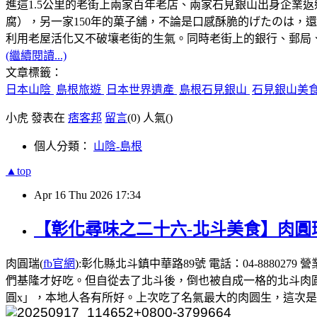
進這1.5公里的老街上兩家百年老店、兩家石見銀山出身企業
腐），另一家150年的菓子舖，不論是口感酥脆的げたのは，
利用老屋活化又不破壤老街的生氣。同時老街上的銀行、郵局
(繼續閱讀...)
文章標籤：
日本山陰
島根旅遊
日本世界遺產
島根石見銀山
石見銀山美
小虎 發表在
痞客邦
留言
(0)
人氣(
)
個人分類：
山陰-島根
▲top
Apr
16
Thu
2026
17:34
【彰化尋味之二十六-北斗美食】肉圓
肉圓瑞(
fb官網
):彰化縣北斗鎮中華路89號 電話：04-8880
們基隆才好吃。但自從去了北斗後，倒也被自成一格的北斗肉
圓x」，本地人各有所好。上次吃了名氣最大的肉圆生，這次