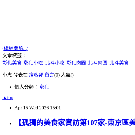
(繼續閱讀...)
文章標籤：
彰化美食
彰化小吃
北斗小吃
彰化肉圓
北斗肉圓
北斗美食
小虎 發表在
痞客邦
留言
(0)
人氣(
)
個人分類：
彰化
▲top
Apr
15
Wed
2026
15:01
【孤獨的美食家實訪第107家-東京區