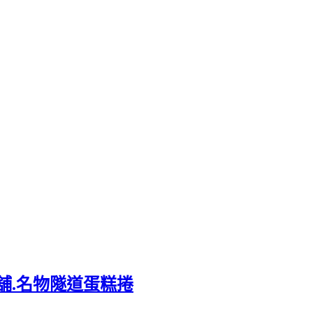
舖.名物隧道蛋糕捲