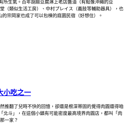
該有所生氣。百年胡麻豆腐淋上老店醬油（有點像沖繩的豆
言堂（類似生活工房）、中村プレイス（義肢等輔助器具），也
山的宗岡家也成了可以包楝的庭園民宿（好想住）。
大小吃之一
衝，幾次後雖然推翻了兒時不快的回憶，卻還是根深蒂固的覺得肉圓還得咱
「北斗」，在這個小鎮有可能密度最高境界肉圓店，都叫「肉
推那一家？