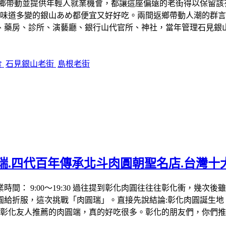
返鄉帶動並提供年輕人就業機會，都讓這座偏遠的老街得以保留
還味道多變的銀山あめ都便宜又好好吃。兩間返鄉帶動人潮的群
、藥房、診所、演藝廳、銀行山代官所、神社，當年管理石見銀
食
石見銀山老街
島根老街
瑞.四代百年傳承北斗肉圓朝聖名店.台灣十
279 營業時間： 9:00～19:30 過往提到彰化肉圓往往往彰化
圓給折服，這次挑戰「肉圓瑞」。直接先說結論:彰化肉圓誕生地
是彰化友人推薦的肉圓端，真的好吃很多。彰化的朋友們，你們