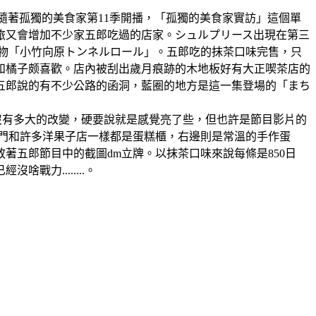
(星期日一休)隨著孤獨的美食家第11季開播，「孤獨的美食家實訪」這個單
旅又會增加不少家五郎吃過的店家。シュルプリース出現在第三
名物「小竹向原トンネルロール」。五郎吃的抹茶口味完售，只
和橘子颇喜歡。店內被刮出歲月痕跡的木地板好有大正喫茶店的
五郎說的有不少公路的函洞，藍圈的地方是這一集登場的「まち
出時沒有多大的改變，硬要說就是感覺亮了些，但也許是節目影片的
進門和許多洋果子店一樣都是蛋糕櫃，右邊則是常溫的手作蛋
五郎節目中的截圖dm立牌。以抹茶口味來說每條是850日
力........。