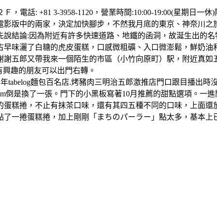
電話: +81 3-3958-1120，營業時間:10:00-19:00
電影版中的兩家，決定加快腳步，不然我月底的東京、神奈川之
先說結論:因為附近有許多快速道路、地鐵的函洞，故涎生出的
古早味灑了白糖的虎皮蛋糕，口感微粗礦、入口微澎鬆，鮮奶油
謝謝五郎又帶我來一個陌生的市區（小竹向原町）駅，附近真如
，有興趣的朋友可以出門右轉。
五年tabelog麵包百名店.烤豬肉三明治五郎激推店門口跟目播
m倒是換了一張。門下的小黑板寫著10月推薦的甜點選項。一
蛋糕捲，不止有抹茶口味，還有其四五種不同的口味，上面還放著
捲蛋糕捲，加上剛剛「まちのパーラー」點太多，基本上已經沒啥戰