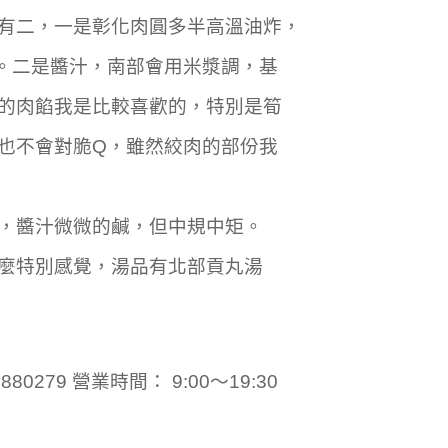
有二，一是彰化肉圓多半高溫油炸，
。二是醬汁，南部會用米漿調，基
的肉餡我是比較喜歡的，特別是筍
也不會對脆Q，雖然絞肉的部份我
，醬汁微微的鹹，但中規中矩。
麼特別感覺，湯品有北部貢丸湯
80279 營業時間： 9:00～19:30