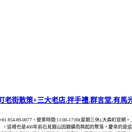
老街散策+三大老店.拌手禮.群言堂.有馬
81 854-89-0077，營業時間:11:00-17:00(星期三休)
，這裡也是400年前石見銀山因銀礦而興起的聚落，慶幸的是