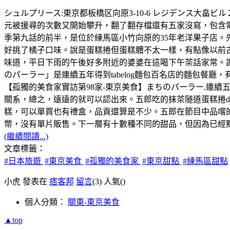
シュルプリース:東京都板橋区向原3-10-6 レジデンス大畠ビル２Ｆ，
元被援尋的次數又開始攀升，翻了翻存檔還有五家沒寫，包含
季第九話的前半，是位於練馬區小竹向原的35年老洋果子店。
好挑了橘子口味。說是蛋糕捲但蛋糕體不太一樣，有點像以前
味道，平日下雨的午後好多附近的婆婆在這喝下午茶話家常。
のパーラー」是連續五年得到tabelog麵包百名店的麵包餐廳
【孤獨的美食家實訪第98家-東京美食】まちのパーラー.連續
關系，總之，遠遠的就可以認出來。五郎吃的抹茶隧道蛋糕捲d
糕，可以單買也有禮盒，品貢還算是不少。五郎在節目中品嚐的
幣，沒有單片販售。下一層有十數種不同的甜品，但因為已經點了一
(繼續閱讀...)
文章標籤：
#日本旅遊
#東京美食
#孤獨的美食家
#東京甜點
#練馬區甜點
小虎 發表在
痞客邦
留言
(3)
人氣(
)
個人分類：
關東-東京美食
▲top