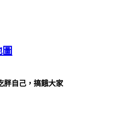
地圖
com。吃胖自己，搞餓大家