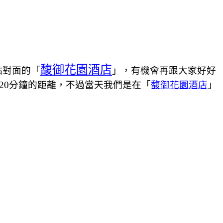
馥御花園酒店
站對面的「
」，有機會再跟大家好好
20分鐘的距離，不過當天我們是在「
馥御花園酒店
」