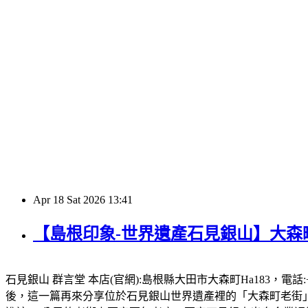
Apr
18
Sat
2026
13:41
【島根印象-世界遺產石見銀山】大森町
石見銀山 群言堂 本店(官網):島根縣大田市大森町Ha183，電話:+
後，這一篇再來分享位於石見銀山世界遺產裡的「大森町老街」