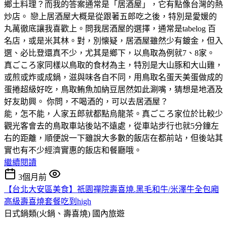
鄉土料理？而我的答案通常是「居酒屋」，它有點像台灣的熱
炒店。 戀上居酒屋大概是從跟著五郎吃之後，特別是愛媛的
丸萬徹底讓我喜歡上。問我居酒屋的選擇，通常是tabelog 百
名店，或是米其林。對，別懐疑，居酒屋雖然少有鍍金，但入
選、必比登還真不少，尤其是鄉下，以鳥取為例就7、8家。
真ごころ家同樣以鳥取的食材為主，特別是大山豚和大山雞，
或煎或炸或成鍋，滋與味各自不同，用鳥取名蛋天美蛋做成的
蛋捲超級好吃，鳥取鲔魚加納豆居然如此涮嘴，猜想是地酒及
好友助興。 你問，不喝酒的，可以去居酒屋？
能，怎不能，人家五郎就都點烏龍茶。真ごころ家位於比較少
觀光客會去的鳥取車站後站不遠處，從車站步行也就5分鐘左
右的距離，順便說一下雖說大多數的飯店在都前站，但後站其
實也有不少經濟實惠的飯店和餐廳哦。
繼續閱讀
3個月前
【台北大安區美食】祇園禪院壽喜燒.黑毛和牛/米澤牛全包廂
高級壽喜燒套餐吃到high
日式鍋類(火鍋、壽喜燒)
國內旅遊