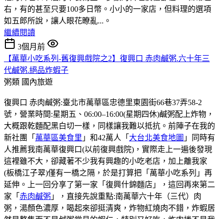
右，有的甚至只要100多日幣。小小的一家店，但料理的選項
如五郎所說，讓人眼花瞭亂...。
繼續閱讀
3個月前
【萬華小吃系列-舊復興戲院之2】復興口 赤肉鹹粥.六十年三
代鹹粥.絕品炸蝦子
粥類
國內旅遊
復興口 赤肉鹹粥:臺北市萬華區忠德里東園街66巷37弄58-2
號，營業時間:星期五、06:00–16:00(星期四休)鹹粥配上炸物，
大概跟乾麵配黑白切一樣，同樣讓我難以抵抗。前陣子在我的
新社團「
萬華區美食里
」和42萬人「
大台北美食地圖
」同時有
人推薦我南萬華復興口(以前復興戲院)，實際走上一遍後發現
這裡雖不大，卻藏著不少我有興趣的小吃老店，加上離我家
(板橋江子翠)僅有一橋之隔，於是打算把「萬華小吃系列」再
延伸。上一回分享了第一家「復興什錦麵店」，這回再來第二
家「
赤肉鹹粥
」，直接先說重點:南萬華六十年（三代）肉
粥，湯顏色濃厚，喝起來卻挺清爽，炸物紅燒肉不錯，炸蝦居