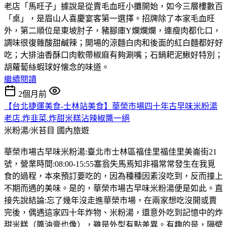
老店「馬旺子」據說是從賣毛血旺小攤開始，如今三層樓數百
「桌」，是眉山人喜慶宴客第一選擇。招牌除了本家毛血旺
外，第二順位是東坡肘子，豬腳庫Y爛爛爛，連瘦肉都化口，
調味很復雜酸甜鹹辣；開場的涼麵白肉和後面的紅白麵都好好
吃；大排油香酥口肉軟帶椒麻有夠涮嘴；石鍋耙泥鰍好特別；
胡蘿蔔絲蝦球好懐念的味道。
繼續閱讀
2個月前
【台北捷運美食-士林站美食】華榮市場四十年古早味米粉湯
老店.炸韭菜.炸甜米糕沾辣椒醬一絕
米粉湯/米苔目
國內旅遊
華榮市場古早味米粉湯:臺北市士林區福佳里福佳里美崙街21
號，營業時間:08:00-15:55塞翁失馬焉知非福常常發生在我覓
食的過程，本來預訂要吃的，因為種種因素沒吃到，反而撞上
不期而遇的美味。是的，華榮市場古早味米粉湯便是如此。直
接先說結論:忘了幾年沒走進華榮市場，在兩家想吃沒開或賣
完後，偶遇這家四十年炸物、米粉湯，還意外吃到記憶中的炸
甜米糕（醬油膏也像），雖是外型有點差異。有趣的是，隔壁