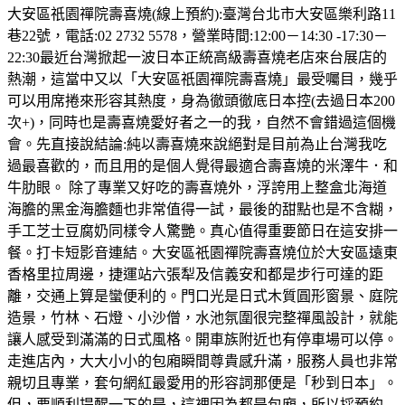
大安區祇園禪院壽喜燒(線上預約):臺灣台北市大安區樂利路11
巷22號，電話:02 2732 5578，營業時間:12:00－14:30 -17:30－
22:30最近台灣掀起一波日本正統高級壽喜燒老店來台展店的
熱潮，這當中又以「大安區祇園禪院壽喜燒」最受囑目，幾乎
可以用席捲來形容其熱度，身為徹頭徹底日本控(去過日本200
次+)，同時也是壽喜燒愛好者之一的我，自然不會錯過這個機
會。先直接說結論:純以壽喜燒來說絕對是目前為止台灣我吃
過最喜歡的，而且用的是個人覺得最適合壽喜燒的米澤牛．和
牛肋眼。 除了專業又好吃的壽喜燒外，浮誇用上整盒北海道
海膽的黑金海膽麵也非常值得一試，最後的甜點也是不含糊，
手工芝士豆腐奶同樣令人驚艷。真心值得重要節日在這安排一
餐。打卡短影音連結。大安區祇園禪院壽喜燒位於大安區遠東
香格里拉周邊，捷運站六張犁及信義安和都是步行可達的距
離，交通上算是蠻便利的。門口光是日式木質圓形窗景、庭院
造景，竹林、石燈、小沙僧，水池氛圍很完整禪風設計，就能
讓人感受到滿滿的日式風格。開車族附近也有停車場可以停。
走進店內，大大小小的包廂瞬間尊貴感升滿，服務人員也非常
親切且專業，套句網紅最愛用的形容詞那便是「秒到日本」。
但，要順利提醒一下的是，這裡因為都是包廂，所以採預約