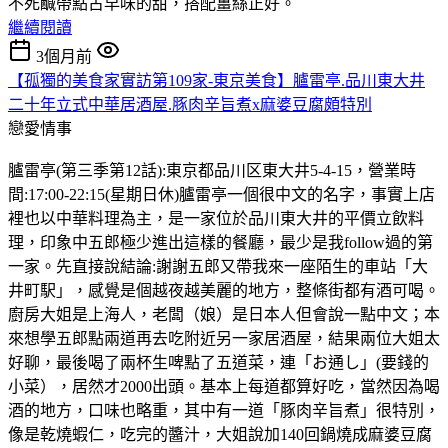
不死鹹帶點古早味的甜，搭配薑絲正好。
繼續閱讀
3個月前
【孤獨的美食家實訪第109家-東京美食】臚雷亭.品川東大井
二十年立式中華居酒屋.豚肉辛旨煮x麻婆豆腐頗特別
戀愛情事
臚雷亭(第三季第12話):東京都品川区東大井5-4-15，營業時
間:17:00-22:15(星期日休)臚雷亭一個很中文的名字，事實上店
裡也以中華料理為主，是一家位於品川東大井的平價立飲料
理，印象中五郎極少進出這樣的餐廳，最少是我follow過的第
一家。先直接說結論:謝謝五郎又帶我來一座陌生的車站「大
井町駅」，感覺是個越夜越美麗的地方，整條街都有酒可喝。
廚房大姐是上海人，老闆（娘）是日本人但會說一點中文；本
來想學五郎點兩道再去吃附近另一家居酒屋，結果兩位大姐太
好聊，最後喝了兩杯生啤點了五道菜，連「お通し」(要錢的
小菜），居然才2000出頭。基本上每道都算好吃，當然因為喝
酒的地方，口味也略重，其中有一道「豚肉辛旨煮」很特別，
像是乾燒蝦仁，吃完的醬汁，大姐說加140回鍋燒成麻婆豆腐