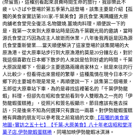
(奈留島)，這種別看起來浪費時間生命的旅行，我卻樂此不
疲。いさばや登場於第五季第九話登場，該集主要是介紹【孤
獨的美食家實訪第101家-千葉美食】源氏食堂.夷隅鐵道大原
肉舖老食堂完全復活.名物鹽燒.薑燒肉料理。順便說一下的
是，我第一次來到大原車站時是因為千葉觀光局的邀請，當時
源氏食堂正巧因為店主人故逝而休業，八年後我再返是因為源
氏食堂重新營業.....當天順便解決了這家登場於該集開場的大
原漁港。從大原車站步行到大原漁港約莫是20分鐘左右，對於
我這個喜歡在日本鄉下散步的人來說是恰到好處的時間。千葉
大原說是鄉下，但最少主要道路兩邊商家林立，就是來往的行
人比較少，但看得出來曾經的繁華，這種風情在現今日本不少
鄉下的主要城市現是常見。再順便說一下，該集第二個場景，
五郎從大原車站下車，為的是尋找這裡著名的「千葉伊勢龍
蝦」料理，但卻先在昭和食堂前看到令人雙眼為之一亮的「伊
勢龍蝦蛋糕捲」，從照片和簽名板顯示，節目應該有進去採
訪，只是後來不知為何選擇只有露出一兩慕。對伊勢龍蝦蛋糕
捲有興趣的朋友可以參考我之前寫過的文章:
【孤獨的美食家
地圖+實訪之五十七】【千葉-大原美食】八十年老店昭和堂洋
菓子店.伊勢龍蝦蛋糕捲
，同場加映伊勢龍蝦冰淇淋。