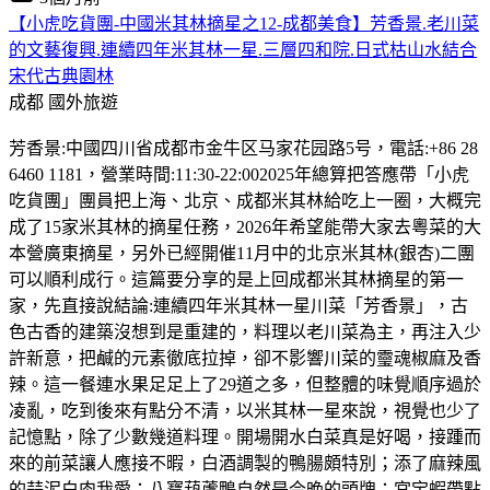
【小虎吃貨團-中國米其林摘星之12-成都美食】芳香景.老川菜
的文藝復興.連續四年米其林一星.三層四和院.日式枯山水結合
宋代古典園林
成都
國外旅遊
芳香景:中國四川省成都市金牛区马家花园路5号，電話:+86 28
6460 1181，營業時間:11:30-22:002025年總算把答應帶「小虎
吃貨團」團員把上海、北京、成都米其林給吃上一圈，大概完
成了15家米其林的摘星任務，2026年希望能帶大家去粵菜的大
本營廣東摘星，另外已經開催11月中的北京米其林(銀杏)二團
可以順利成行。這篇要分享的是上回成都米其林摘星的第一
家，先直接說結論:連續四年米其林一星川菜「芳香景」，古
色古香的建築沒想到是重建的，料理以老川菜為主，再注入少
許新意，把鹹的元素徹底拉掉，卻不影響川菜的𩆜魂椒麻及香
辣。這一餐連水果足足上了29道之多，但整體的味覺順序過於
凌亂，吃到後來有點分不清，以米其林一星來說，視覺也少了
記憶點，除了少數幾道料理。開場開水白菜真是好喝，接踵而
來的前菜讓人應接不暇，白酒調製的鴨腸頗特別；添了麻辣風
的蒜泥白肉我愛；八寶葫蘆鴨自然是今晚的頭牌；宮宝蝦帶點