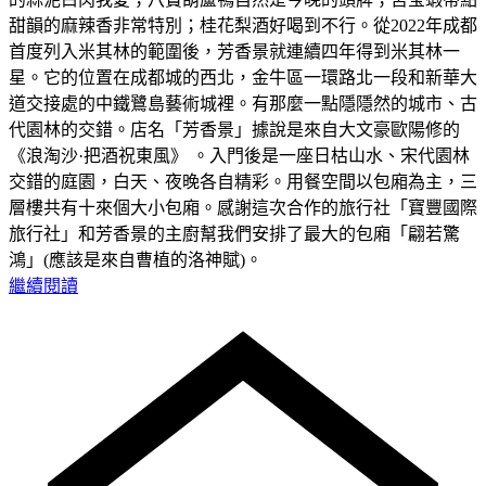
甜韻的麻辣香非常特別；桂花梨酒好喝到不行。從2022年成都
首度列入米其林的範圍後，芳香景就連續四年得到米其林一
星。它的位置在成都城的西北，金牛區一環路北一段和新華大
道交接處的中鐵鷺島藝術城裡。有那麼一點隱隱然的城市、古
代園林的交錯。店名「芳香景」據說是來自大文豪歐陽修的
《浪淘沙·把酒祝東風》 。入門後是一座日枯山水、宋代園林
交錯的庭園，白天、夜晚各自精彩。用餐空間以包廂為主，三
層樓共有十來個大小包廂。感謝這次合作的旅行社「寶豐國際
旅行社」和芳香景的主廚幫我們安排了最大的包廂「翩若驚
鴻」(應該是來自曹植的洛神賦)。
繼續閱讀