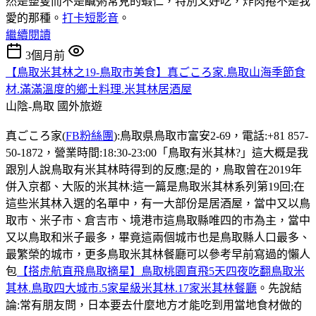
然是整隻而不是鹹粥常見的蝦仁，特別又好吃，炸肉捲不是我
愛的那種。
打卡短影音
。
繼續閱讀
3個月前
【鳥取米其林之19-鳥取市美食】真ごころ家.鳥取山海季節食
材.滿滿溫度的鄉土料理.米其林居酒屋
山陰-鳥取
國外旅遊
真ごころ家(
FB粉絲團
):鳥取県鳥取市富安2-69，電話:+81 857-
50-1872，營業時間:18:30-23:00「鳥取有米其林?」這大概是我
跟別人說鳥取有米其林時得到的反應;是的，鳥取曾在2019年
併入京都、大阪的米其林:這一篇是鳥取米其林系列第19回;在
這些米其林入選的名單中，有一大部份是居酒屋，當中又以鳥
取市、米子市、倉吉市、境港市這鳥取縣唯四的市為主，當中
又以鳥取和米子最多，畢竟這兩個城市也是鳥取縣人口最多、
最繁榮的城市，更多鳥取米其林餐廳可以參考早前寫過的懶人
包
【搭虎航直飛鳥取摘星】鳥取桃園直飛5天四夜吃翻鳥取米
其林.鳥取四大城市.5家星級米其林.17家米其林餐廳
。先說結
論:常有朋友問，日本要去什麼地方才能吃到用當地食材做的