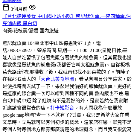
繼續閱讀
3個月前
【台北捷運美食-中山國小站小吃】熊記魷魚羹.一碗四種羹.油
亮滷肉飯.黑白切
肉羹/花枝羹/湯類
國內旅遊
熊記魷魚羹:104臺北市中山區德惠街97-1號，電
話:0983760927，營業時間:星期一、11:00–21:00(星期日休)基
隆人自然吃習慣了包著魚漿包著魷魚的魷魚羹，但其實我也蠻
喜歡像是燙魷魚的魷魚羹(我都管它叫太祖魷魚羹)。自從板橋
莒光路(新埔)那攤收了後，我就再也找不到喜歡的了。前陣子
在我那42萬人的「
大台北美食地圖
」看見有團員分享這家，於
是便找時間去試了一下，果然是我偏好的那種魷魚羹，更好的
是這家的綜合羹一次可以嚐到四種不同的羹.魯肉飯也不差.黑
白切中規中矩.除了紅燒肉不是我好的外，是家若然在我家附
近應該會很常去的店。
打卡短影音
。有人問我為什麼要放
google map地圖?查一下不就有了?其實，我只是希望大家在看
文章時，立馬就可以有個初步的概念，這家店在哪，畢竟不是
每個人對每個地方都有那麼清楚的地理概念，而且我又很愛寫