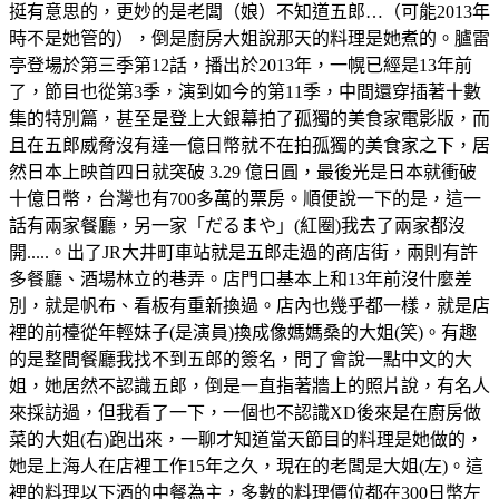
挺有意思的，更妙的是老闆（娘）不知道五郎…（可能2013年
時不是她管的），倒是廚房大姐說那天的料理是她煮的。臚雷
亭登場於第三季第12話，播出於2013年，一幌已經是13年前
了，節目也從第3季，演到如今的第11季，中間還穿插著十數
集的特別篇，甚至是登上大銀幕拍了孤獨的美食家電影版，而
且在五郎威脅沒有達一億日幣就不在拍孤獨的美食家之下，居
然日本上映首四日就突破 3.29 億日圓，最後光是日本就衝破
十億日幣，台灣也有700多萬的票房。順便說一下的是，這一
話有兩家餐廳，另一家「だるまや」(紅圈)我去了兩家都沒
開.....。出了JR大井町車站就是五郎走過的商店街，兩則有許
多餐廳、酒場林立的巷弄。店門口基本上和13年前沒什麼差
別，就是帆布、看板有重新換過。店內也幾乎都一樣，就是店
裡的前檯從年輕妹子(是演員)換成像媽媽桑的大姐(笑)。有趣
的是整間餐廳我找不到五郎的簽名，問了會說一點中文的大
姐，她居然不認識五郎，倒是一直指著牆上的照片說，有名人
來採訪過，但我看了一下，一個也不認識XD後來是在廚房做
菜的大姐(右)跑出來，一聊才知道當天節目的料理是她做的，
她是上海人在店裡工作15年之久，現在的老闆是大姐(左)。這
裡的料理以下酒的中餐為主，多數的料理價位都在300日幣左