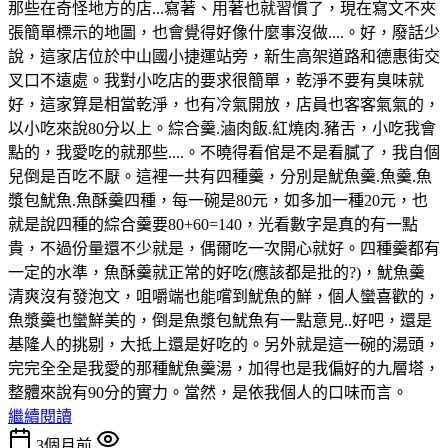
那些在奇怪地方的店...寫著、用著也就習慣了，現在寫文不夾
張簡單標示的地圖，也會覺得好像什麼事沒做....。好，廢話少
說，這家店位於中山國小捷運站旁，新生高架道路和德惠街交
叉口不遠處。我對小吃店的要求很簡單，乾淨不要有臭味就
好，這家算是相當乾淨，也有冷氣開放，店員也客客氣氣的，
以小吃來說80分以上。綜合羹.滷肉飯.紅燒肉.豬舌，小吃我會
點的，我愛吃的就那些....。不曉得看倌是不是看膩了，我自個
兒倒是百吃不厭。這裡一共有四種羹，分別是魷魚羹.魚羹.魚
漿包魷魚.魚酥羹四種，每一碗是80元，如多加一種20元，也
就是說四種的綜合羹要80+60=140，光看數字是真的有一點
貴，不過份量還不少就是，偶爾吃一次開心就好。四種羹都有
一定的水準，魚酥羹就正常的好吃(應該都是批的?)，魷魚羹
清爽沒有發泡文，咀嚼端也能嚐到魷魚的鮮，個人蠻喜歡的，
魚漿羹也蠻鮮美的，倒是魚漿包魷魚有一點意見..好吧，還是
基隆人的挑剔，大抵上還是好吃的。另外就是這一碗的湯頭，
完完全全是我愛的那種魷魚羹湯，加得也是我偏好的九層塔，
整體來說有90分的實力。當然，是依我個人的口味而言。
繼續閱讀
3個月前