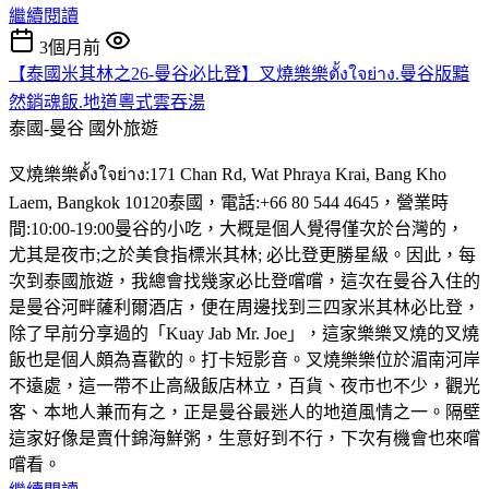
繼續閱讀
3個月前
【泰國米其林之26-曼谷必比登】叉燒樂樂ตั้งใจย่าง.曼谷版黯
然銷魂飯.地道粵式雲吞湯
泰國-曼谷
國外旅遊
叉燒樂樂ตั้งใจย่าง:171 Chan Rd, Wat Phraya Krai, Bang Kho
Laem, Bangkok 10120泰國，電話:+66 80 544 4645，營業時
間:10:00-19:00曼谷的小吃，大概是個人覺得僅次於台灣的，
尤其是夜市;之於美食指標米其林; 必比登更勝星級。因此，每
次到泰國旅遊，我總會找幾家必比登嚐嚐，這次在曼谷入住的
是曼谷河畔薩利爾酒店，便在周邊找到三四家米其林必比登，
除了早前分享過的「Kuay Jab Mr. Joe」，這家樂樂叉燒的叉燒
飯也是個人頗為喜歡的。打卡短影音。叉燒樂樂位於湄南河岸
不遠處，這一帶不止高級飯店林立，百貨、夜市也不少，觀光
客、本地人兼而有之，正是曼谷最迷人的地道風情之一。隔壁
這家好像是賣什錦海鮮粥，生意好到不行，下次有機會也來嚐
嚐看。