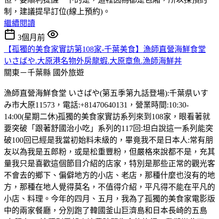
制，建議提早訂位(線上預約)。
繼續閱讀
3個月前
【孤獨的美食家實訪第108家-千葉美食】漁師直營海鮮食堂
いさばや.大原港名物外房龍蝦.大原章魚.漁師海鮮丼
關東－千葉縣
國外旅遊
漁師直營海鮮食堂 いさばや(第五季第九話登場):千葉県いす
み市大原11573，電話:+81470640131，營業時間:10:30-
14:00(星期二休)孤獨的美食家實訪系列來到108家，眼看著就
要突破「跟著舒國治小吃」系列的117回:坦白說這一系列能突
破100回已經是我當初始料未級的，畢竟我不是日本人:常有朋
友以為我是五郎粉，或是松重豐粉，但嚴格來說都不是，充其
量我只是喜歡這個節目介紹的店家，特別是那些正常的觀光客
不會去的鄉下、偏僻地方的小店、老店，那種什麼也沒有的地
方，那種在地人覺得莫名，不值得介紹，平凡得不能在平凡的
小店、料理。今年的四月、五月，我為了孤獨的美食家電影版
中的兩家餐廳，分別跑了韓國釜山巨濟島和日本長崎的五島