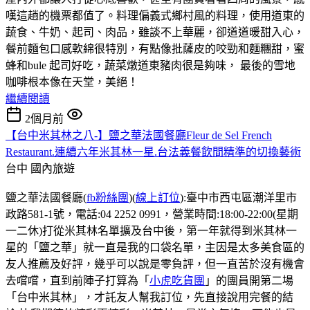
嘆這趟的機票都值了。料理偏義式鄉村風的料理，使用道東的
蔬食、牛奶、起司、肉品，雖談不上華麗，卻道道暖甜入心，
餐前麵包口感軟綿很特別，有點像批薩皮的咬勁和麵糰甜，蜜
蜂和bule 起司好吃，蔬菜燉道東豬肉很是夠味， 最後的雪地
咖啡根本像在天堂，美絕！
繼續閱讀
2個月前
【台中米其林之八-】鹽之華法國餐廳Fleur de Sel French
Restaurant.連續六年米其林一星.台法義餐飲間精準的切換藝術
台中
國內旅遊
鹽之華法國餐廳(
fb粉絲團
)(
線上訂位
):臺中市西屯區潮洋里市
政路581-1號，電話:04 2252 0991，營業時間:18:00-22:00(星期
一二休)打從米其林名單擴及台中後，第一年就得到米其林一
星的「鹽之華」就一直是我的口袋名單，主因是太多美食區的
友人推薦及好評，幾乎可以說是零負評，但一直苦於沒有機會
去嚐嚐，直到前陣子打算為「
小虎吃貨團
」的團員開第二場
「台中米其林」，才託友人幫我訂位，先直接說用完餐的結