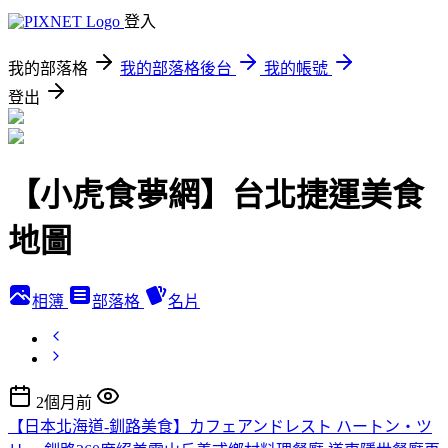
登入
我的部落格
我的部落格後台
我的帳號
登出
【小虎食夢網】台北捷運美食
地圖
相簿
部落格
名片
2個月前
【日本北海道-釧路美食】カフェアンドレスト ハートン・ツ