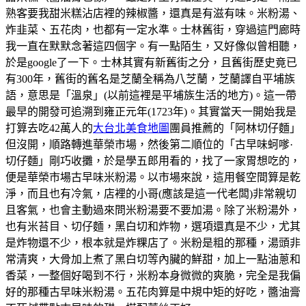
熟客要我甜米糕沾店裡的辣椒醬，還真是有滋有味。米粉湯、
炸韭菜、五花肉，也都有一定水準。士林舊街，穿過這門廊時
我一直在默默念著這四個字。有一點陌生，又好像似曾相聽，
於是google了一下。士林其實有新舊街之分，且舊街歷史竟已
有300年，舊街的舊名是芝蘭全稱為八芝蘭，芝蘭譯自平埔族
語，意思是「溫泉」(以前這裡是平埔族生活的地方)。這一帶
最早的開發可追溯到雍正元年(1723年)。其實當天一開始我是
打算去吃42萬人的
大台北美食地圖
團員推薦的「阿林切仔麵」
但沒開，順路轉進華榮市場，然後第二順位的「古早味蚵嗲·
切仔麵」剛巧收攤，於是學五郎用看的，找了一家胃想吃的，
便是華榮市場古早味米粉湯。以市場來說，這用餐空間算是乾
淨，而且也有冷氣，店裡的小哥(應該是這一代老闆)非常親切
且客氣，也會主動過來問米粉湯要不要加湯。除了米粉湯外，
也有米苔目、切仔麵，黑白切和炸物，選項還真是不少，尤其
是炸物還不少，根本就是炸粿店了。米粉是粗的那種，湯頭非
常清爽，大骨加上煮了黑白切等內臟的鮮甜，加上一點油蔥和
香菜，一整個好喝到不行，米粉本身微微的爽脆，完全是我偏
好的那種古早味米粉湯。五花肉算是中規中矩的好吃，醬油膏