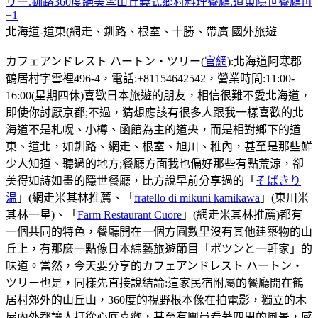
リー.釧路360度絕美雪山丘義式鄉村料理餐廳.道東隱世餐廳再
+1
北海道-道東(網走、釧路、根室、十勝、帶廣
國外旅遊
カフェアンドレスト ハートン・ツリー(
官網
):北海道阿寒郡
鶴居村字雪裡496-4，電話:+81154642542，營業時間:11:00-
16:00(星期四休)喜歡日本旅遊的朋友，相信很難不愛北海道，
即使你討厭京都;不過，猜想應該有很多人跟我一樣喜歡的北
海道不是札幌、小樽、函館為主的道央，而是相對鄉下的道
東、道北，如釧路、網走、根室、旭川、稚內，甚至是那些鮮
少人知道、聽過的地方;餐廳方面我也偏好那些有點荒涼，卻
美得如詩如畫的隱世餐廳，比方說早前分享過的「
そばきり
温
」(網走米其林推薦、「
fratello di mikuni kamikawa
」(東川米
其林一星)、「
Farm Restaurant Cuore
」(網走米其林推薦)都有
一個共同的特色，餐廳開在一個方圓數里沒有其他建築物的山
丘上，有那麼一點像日本綜藝旅遊節目「ポツンと一軒家」的
味道。當然，今天要分享的カフェアンドレスト ハートン・
ツリー也是，同樣先直接說結論:這家民宿附屬的餐廳開在鶴
居村郊外的山丘山，360度的視野根本像在拍電影，獨立的木
屋內外都讓人打從心底喜歡，甚至有團員看著四周的風景，感