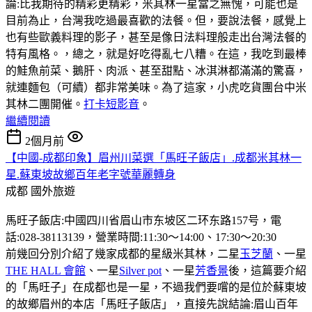
論:比我期待的精彩更精彩，米其林一星當之無愧，可能也是
目前為止，台灣我吃過最喜歡的法餐。但，要說法餐，感覺上
也有些歐義料理的影子，甚至是像日法料理般走出台灣法餐的
特有風格。，總之，就是好吃得亂七八糟。在這，我吃到最棒
的鮭魚前菜、鵝肝、肉派、甚至甜點、冰淇淋都滿滿的驚喜，
就連麵包（可續）都非常美味。為了這家，小虎吃貨團台中米
其林二團開催。
打卡短影音
。
繼續閱讀
2個月前
【中國-成都印象】眉州川菜選「馬旺子飯店」.成都米其林一
星.蘇東坡故鄉百年老字號華麗轉身
成都
國外旅遊
馬旺子飯店:中國四川省眉山市东坡区二环东路157号，電
話:028-38113139，營業時間:11:30〜14:00、17:30〜20:30
前幾回分別介紹了幾家成都的星級米其林，二星
玉芝蘭
、一星
THE HALL 會館
、一星
Silver pot
、一星
芳香景
後，這篇要介紹
的「馬旺子」在成都也是一星，不過我們要嚐的是位於蘇東坡
的故鄉眉州的本店「馬旺子飯店」，直接先說結論:眉山百年