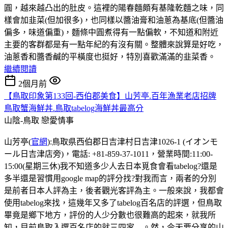
圓，越來越凸出的肚皮。這裡的陽春麵頗有基隆乾麵之味，同
樣會加韭菜(但加很多)，也同樣以醬油膏和油蔥為基底(但醬油
偏多，味道偏重)，麵條中圓煮得有一點偏軟，不知道和附近
主要的客群都是有一點年紀的有沒有關。整體來說算是好吃，
油蔥香和醬香鹹的平橫度也挺好，特別喜歡滿滿的韭菜香。
繼續閱讀
2個月前
【鳥取印象第133回-西伯郡美食】山芳亭.百年漁業老店招牌
鳥取蟹海鮮丼.鳥取tabelog海鮮丼最高分
山陰-鳥取
戀愛情事
山芳亭(
官網
):鳥取県西伯郡日吉津村日吉津1026-1 (イオンモ
ール日吉津店旁)，電話: +81-859-37-1011，營業時間:11:00-
15:00(星期三休)我不知道多少人去日本覓食會看tabelog?還是
多半還是習慣用google map的評分找?對我而言，兩者的分別
是前者日本人評為主，後者觀光客評為主。一般來說，我都會
使用tabelog來找，這幾年又多了tabelog百名店的評選，但鳥取
畢竟是鄉下地方，評份的人少分數也很難高的起來，就我所
知，目前鳥取入選百名店的就三四家....。然，今天要分享的山