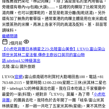
接推薦我們來吃「林記肉粿」。除了滿是簽名的室內用餐區，
旁邊還有巷內vip包廂(大誤).......。這裡的肉粿除了比較常見的
湯肉粿，也可以選擇乾的，甚至是乾濕分離(點乾送湯)，另外
還有加了鮪魚的奢華版。通常東港的肉粿主體是用在來米磨成
米漿蒸熟的米粿，再淋上各家不同的高湯及配料、蔥、蒜苗等
調味料。
繼續閱讀
2個月前
【小虎吃貨團日本摘星之23-北陸富山美食】L'EVO.富山深山
隱世米其林二星法餐.傳奇主廚谷口英司的富山物
語.tabelog4.52神級演出
北陸-富山
國外旅遊
L'EVO(
官網
):富山県南砺市利賀村大勘場田島100，電話:+81
763-68-2115，營業時間:12:00-22:00(星期二三休)米其林二星也
好、tabelog4.52的神級演出也罷，我在日本吃過上千家餐廳中
最愛的一家(料理)，絕對非「L'EVO」莫屬，為了帶「
小虎吃
貨團
」的團員去吃，我特色於去年開了一團「岐阜/富山米其
林摘星團」，那一趟一共吃了五家米其林(星級)，果不其然全