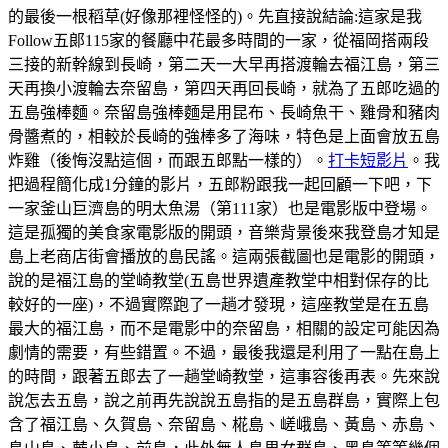
的最後一根稻草(好像那裡怪怪的)。先直接說結論:這家是我
Follow五郞115家的餐廳中花最多時間的一家，從福岡搭兩段
三接的新幹線到長崎，第二天一大早再搭渡輪去福江島，第三
天再換小渡輪去奈留島，第四天再回長崎，就為了五郎吃過的
五島強棒麵。奈留島強棒麵是用昆布、長崎魚干、雞骨和豬肉
骨醬煮的，相較於長崎的強棒多了海味，特色是上面會放五島
炸雞（後悔沒點這個，而跟五郎點一樣的）。
打卡短影片
。我
把過程簡化成1分鐘的影片，五郎粉跟我一起回顧一下吧，下
一家釜山巨濟島的明太魚湯（第111家）也是電影版中登場。
這是孤獨的美食家電影版的開頭，音樂背景後來我登島才知是
島上老商店街會播放的島民謠。這兩張截圖也是電影的開頭，
說的是福江島的堂崎教堂(五島世界遺產教堂中相對保存的比
較好的一座)，不過實際跑了一趟才發現，這座教堂是在五島
最大的福江島，而不是電影中的奈留島，相關的設定可能因為
劇情的需要，有些錯置。不過，最後我還是利用了一點在島上
的時間，跟著五郎去了一趟堂崎教堂，這事容後再表。先來說
說怎去五島，說之前再先說說五島指的是五島群島，實際上包
含了福江島、久賀島、奈留島、椛島、嵯峨島、黃島、赤島、