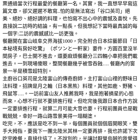
票通過當次行程最愛的餐廳第一名。其實，我一直想早早寫這
篇文章，卻又遲遲不敢寫..怕的是無法寫出「谷口英司」絕
美、絕妙、絕好調的料理，也怕寫不出心中的震憾及喜悅。先
直接說二訪時的結論，有一點長，但我想記下當時最真誠的每
一個字:二訪的震撼感比一訪更強。
餐廳開在富山岐阜交界海拔1000，完全附合日本綜藝節目「日
本秘境有房好吃驚」（ポツンと一軒家）要件，方圓百里沒半
間房子，巴士開不進去，還要麻煩餐廳分三四輛小車把我們載
進去。一到現場傻眼，整間餐廳幾乎被雪吞蝕…. 餐廳內的窗
景一半是積雪超特別。
主廚谷口英司是北陸富山的傳奇廚師，主打富山山𥚃的野味日
法料理，招牌是月之輪（日本黑熊）料理，其他如鹿、野豬、
飛鼠等….。一訪前富山友人推薦我時，我是抱著摘星的心態
而來，心想不行就不要排進行程，但吃完後我跟日本合作方說
一定要排進行程，就算二月可能大雪也要。行程前團員也是戰
戰兢兢，幸好一路山路雪景美得一塌糊塗。
吃完，不，應該是吃不到一半，每個團員就個個眉開眼笑，雙
手大拇指，要我下一團北陸米其林一定要再排，我也許諾下次
吃完晚餐，直接住這了。不說別的，光讓討厭螢烏賊的我覺得