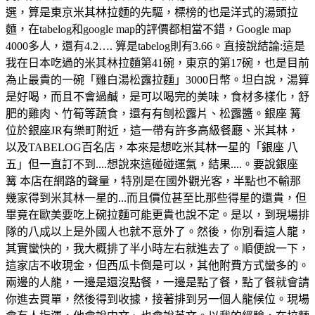
選，算是東京米其林拉麵的先驅，標榜的也是洋式的湯頭拉
麵，在tabelog和google map的評價都相當不錯，Google map
4000多人，還有4.2…. 算是tabelog則有3.66。直接說結論:這是
我在日本吃過的米其林拉麵第41碗，東京的第17碗，也是目前
為止最貴的一碗「雞白湯松露拉麵」3000日幣。坦白說，湯算
是好喝，而且不會過鹹，是可以喝完的美味，食材多樣化，舒
肥的雞肉、竹筍等蔬食，還有有刨松露片、松露醬。銀座 篝
位於銀座JR有樂町附近，這一帶有許多高級餐廳、米其林，
以及TABELOG百名店，本來是想吃米其林一星的「銀座 八
五」但一直訂不到....想說來這碰碰運氣，結果....。要說銀座
篝 本店在網路的聲量，特別是在國外觀光客，半點也不輸那
幾家得到米其林一星的...而且價位甚至比那些得星的還貴，但
畢竟在歐美要吃上碗拉麵可能更貴也說不定。是以，到現場排
隊的八成以上是外國人也就不意外了。然後，你別看這人龍，
其實蠻快的，我大概排了半小時左右就進去了。順便說一下，
這家店不收現金，但西瓜卡倒是可以，其他附費方式蠻多的。
兩邊的人龍，一邊是還沒點餐，一邊是點了餐，點了餐就會請
你進去買單，然後得到收據，接著排到另一個人龍候位。現場