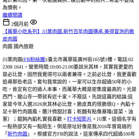
寫於第92回。第一次被團員拱...模仿劇中的照片...希望不要成
為慣例。
繼續閱讀
2個月前
【萬華小吃系列】川業肉圓.新竹百年肉圓傳承.美得冒泡的脆
皮肉圓
肉圓
國內旅遊
川業肉圓(
FB粉絲團
):臺北市萬華區廣州街165號1樓，電話:02
2308 1641，營業時間:10:00-21:00要說米其林，其實我更愛的
是必比登，固然我覺得可以兩者兼得。之前必比登，我更喜歡
追尋那些老店，套句我常說的，一家可以生存超過50年的小
吃，肯定有它的過人本事，而萬華大概是密集度最高的，光是
西門、龍山寺一帶就有近十家。不廢話，先說這篇的結論:這
家是今年入選2026米其林必比登。脆皮真的很脆很Q，內餡十
足十新竹肉圓風，醬汁微甜討喜；乾麵有點像基隆(韮菜、油
蔥）；餛飩內餡札實我喜歡。
打卡短影片
。川業，這個名字有
一點熟卻又有一點陌生，倒是原址好像是我2016年曾寫過的
「
新竹肉圓
」。根據官方FB的說法，這家傳承四代超過100年