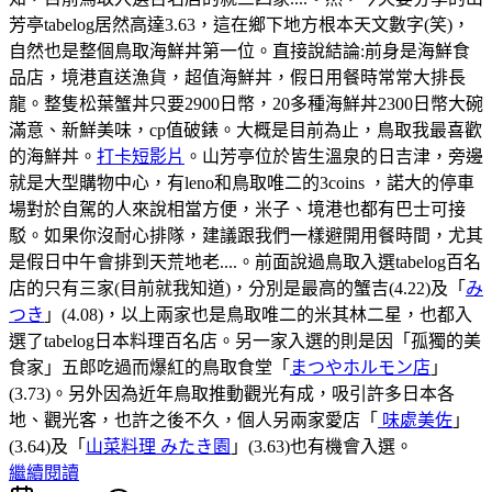
芳亭tabelog居然高達3.63，這在鄉下地方根本天文數字(笑)，
自然也是整個鳥取海鮮丼第一位。直接說結論:前身是海鮮食
品店，境港直送漁貨，超值海鮮丼，假日用餐時常常大排長
龍。整隻松葉蟹丼只要2900日幣，20多種海鮮丼2300日幣大碗
滿意、新鮮美味，cp值破錶。大概是目前為止，鳥取我最喜歡
的海鮮丼。
打卡短影片
。山芳亭位於皆生溫泉的日吉津，旁邊
就是大型購物中心，有leno和鳥取唯二的3coins ，諾大的停車
場對於自駕的人來說相當方便，米子、境港也都有巴士可接
駁。如果你沒耐心排隊，建議跟我們一樣避開用餐時間，尤其
是假日中午會排到天荒地老....。前面說過鳥取入選tabelog百名
店的只有三家(目前就我知道)，分別是最高的蟹吉(4.22)及「
み
つき
」(4.08)，以上兩家也是鳥取唯二的米其林二星，也都入
選了tabelog日本料理百名店。另一家入選的則是因「孤獨的美
食家」五郎吃過而爆紅的鳥取食堂「
まつやホルモン店
」
(3.73)。另外因為近年鳥取推動觀光有成，吸引許多日本各
地、觀光客，也許之後不久，個人另兩家愛店「
味處美佐
」
(3.64)及「
山菜料理 みたき園
」(3.63)也有機會入選。
繼續閱讀