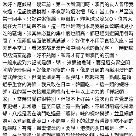
常好。應該是十幾年前，第一次到澳門時，澳門的友人曾帶我
來過，但記憶很模糊，畢竟那時還沒把「吃」當工作，甚至沒
當一回事。只記得粥很綿、麵很蝦，炸魚球又脆又Q。位置大
概在大三巴周邊不遠，這一帶也是澳門本島我最喜歡瞎逛覓小
吃的區塊，米其林必登的集中度也頗高。都已經刻避開用餐時
間了，但兩個店面依舊滿滿滿，幸好併卓不用等直接入座。當
天是平常日，看起來都是澳門和中國內地的觀光客，一時間廣
東話滿室亂竄，好不熱鬧，頓時才有了到澳門的氛圍。
一般來說到六記就是麵、粥、.米通鯪魚球，要是還有胃空間
就隨便炒個菜。好像是招待的小食，像是貝類的內臟用澳門的
粵式醃漬法，但聞著還是有一點腥味，吃起來有一點鹹..這類
近乎生食的海鮮，我只敢在日本、韓國吃....。這一類的蝦籽
麵，我的第一次接觸是同樣有七十年以上功力的「祥記麵
家」，當時只覺得很特別，但談不上好惡，這次再食直覺是這
家更蝦、非常蝦，甚至口感上有一點偏乾，不過咀嚼端很是濃
郁，八成是我在澳門吃過最「蝦籽」味的蝦籽撈麵，並且細麵
還可以煮到如此脆口，不簡單，剩下的就是台灣幾乎吃不到的
麵鹼味。有時，還蠻懷念的。要說，港澳的粥口那是一流、一
絕，在台灣很少能嚐到這種滾到綿綿綿的粥，好些人到澳門吃