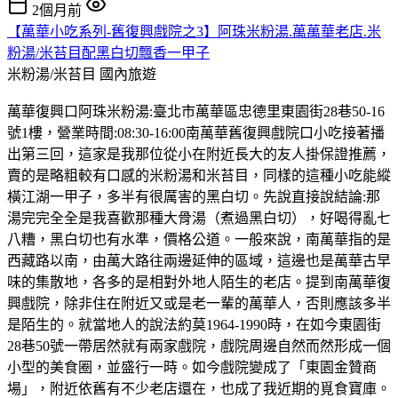
2個月前
【萬華小吃系列-舊復興戲院之3】阿珠米粉湯.萬萬華老店.米
粉湯/米苔目配黑白切飄香一甲子
米粉湯/米苔目
國內旅遊
萬華復興口阿珠米粉湯:臺北市萬華區忠德里東園街28巷50-16
號1樓，營業時間:08:30-16:00南萬華舊復興戲院口小吃接著播
出第三回，這家是我那位從小在附近長大的友人掛保證推薦，
賣的是略粗較有口感的米粉湯和米苔目，同樣的這種小吃能縱
橫江湖一甲子，多半有很厲害的黑白切。先說直接說結論:那
湯完完全全是我喜歡那種大骨湯（煮過黑白切），好喝得亂七
八糟，黑白切也有水準，價格公道。一般來說，南萬華指的是
西藏路以南，由萬大路往兩邊延伸的區域，這邊也是萬華古早
味的集散地，各多的是相對外地人陌生的老店。提到南萬華復
興戲院，除非住在附近又或是老一輩的萬華人，否則應該多半
是陌生的。就當地人的說法約莫1964-1990時，在如今東園街
28巷50號一帶居然就有兩家戲院，戲院周邊自然而然形成一個
小型的美食圈，並盛行一時。如今戲院變成了「東園金贊商
場」，附近依舊有不少老店還在，也成了我近期的覓食寶庫。