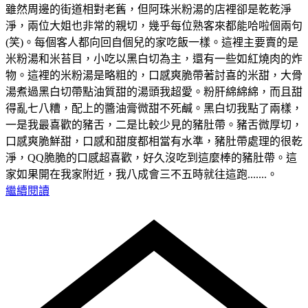
雖然周邊的街道相對老舊，但阿珠米粉湯的店裡卻是乾乾淨
淨，兩位大姐也非常的親切，幾乎每位熟客來都能哈啦個兩句
(笑)。每個客人都向回自個兒的家吃飯一樣。這裡主要賣的是
米粉湯和米苔目，小吃以黑白切為主，還有一些如紅燒肉的炸
物。這裡的米粉湯是略粗的，口感爽脆帶著討喜的米甜，大骨
湯煮過黑白切帶點油質甜的湯頭我超愛。粉肝綿綿綿，而且甜
得亂七八糟，配上的醬油膏微甜不死鹹。黑白切我點了兩樣，
一是我最喜歡的豬舌，二是比較少見的豬肚帶。豬舌微厚切，
口感爽脆鮮甜，口感和甜度都相當有水準，豬肚帶處理的很乾
淨，QQ脆脆的口感超喜歡，好久沒吃到這麼棒的豬肚帶。這
家如果開在我家附近，我八成會三不五時就往這跑.......。
繼續閱讀