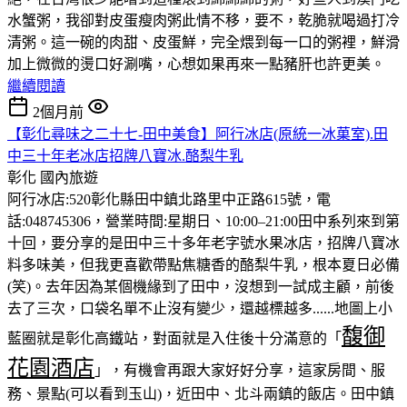
水蟹粥，我卻對皮蛋瘦肉粥此情不移，要不，乾脆就喝過打冷
清粥。這一碗的肉甜、皮蛋鮮，完全煨到每一口的粥裡，鮮滑
加上微微的燙口好涮嘴，心想如果再來一點豬肝也許更美。
繼續閱讀
2個月前
【彰化尋味之二十七-田中美食】阿行冰店(原統一冰菓室).田
中三十年老冰店招牌八寶冰.酪梨牛乳
彰化
國內旅遊
阿行冰店:520彰化縣田中鎮北路里中正路615號，電
話:048745306，營業時間:星期日、10:00–21:00田中系列來到第
十回，要分享的是田中三十多年老字號水果冰店，招牌八寶冰
料多味美，但我更喜歡帶點焦糖香的酪梨牛乳，根本夏日必備
(笑)。去年因為某個機緣到了田中，沒想到一試成主顧，前後
去了三次，口袋名單不止沒有變少，還越標越多......地圖上小
馥御
藍圈就是彰化高鐵站，對面就是入住後十分滿意的「
花園酒店
」，有機會再跟大家好好分享，這家房間、服
務、景點(可以看到玉山)，近田中、北斗兩鎮的飯店。田中鎮