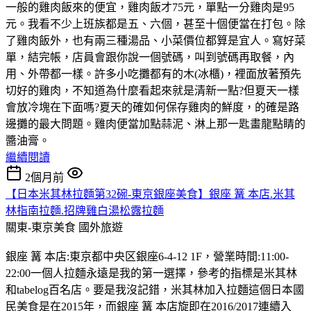
一般的雞肉飯來的便宜，雞肉飯才75元，單點一分雞肉是95
元。我看不少上班族都是五、六個，甚至十個便當在打包。除
了雞肉飯外，也有兩三種湯品、小菜價位都算是宜人。寫好菜
單，結完帳，店員會跟你說一個號碼，叫到號碼再取餐，內
用、外帶都一樣。許多小吃攤都有的木(冰櫃)，裡面放著預先
切好的雞肉，不知道為什麼看起來就是清新一點?但夏天一樣
會放冷塊在下面嗎?夏天的確如何保存雞肉的鮮度，的確是路
邊攤的最大問題。雞肉便當加點蒜泥、淋上那一匙畫龍點睛的
醬油膏。
繼續閱讀
2個月前
【日本米其林拉麵第32碗-東京銀座美食】銀座 篝 本店.米其
林指南拉麵.招牌雞白湯松露拉麵
關東-東京美食
國外旅遊
銀座 篝 本店:東京都中央区銀座6-4-12 1F，營業時間:11:00-
22:00一個人拉麵永遠是我的第一選擇，參考的指標是米其林
和tabelog百名店。要是我沒記錯，米其林加入拉麵這個日本國
民美食是在2015年，而銀座 篝 本店旋即在2016/2017連續入