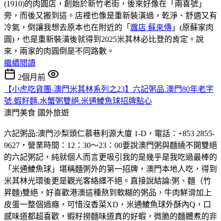
(1910)的肉圓店，創始於新竹老街，後來好像在「兩喜號」
旁，而後又搬到這。店裡也像是重新裝潢過，乾淨、舒適又有
冷氣，倒讓我想去原本也在附近的「
露店 蘇來傳
」(原蘇家肉
圓)，也是重新裝潢後就得到2025米其林必比登的肯定。說
來，兩家的肉圓倒是不同路數。
繼續閱讀
2個月前
【小虎吃貨團-澳門米其林系列之23】六記粥品.澳門80年老字
號.蝦籽麵.水蟹粥雙絕.米通鯪魚球招牌點心
澳門美食
國外旅遊
六記粥品:澳門沙梨頭仁慕巷利源大廈 1-D，電話：+853 2855-
9627，營業時間：12：30～23：00要說澳門粥與麵繞不開雙絕
的六記粥記，純就個人而言更吸引我的是幾乎是我吃過最棒的
「米通鯪魚球」堪稱麵粥外的第一招牌，澳門本地人吃，得到
米其林光環後更是觀光客絡繹不絕。直接說結論:粥、麵（竹
昇麵)雙絕，好喜歡港澳這種熬到軟糊的粥品，牛肉鮮滑加上
皮蛋一整個過癮，可惜沒香菜XD，米通鯪魚球外酥內Q，口
感味道都超喜歡，蝦籽撈麵味道真的好蝦，微脆的麵體煮的非