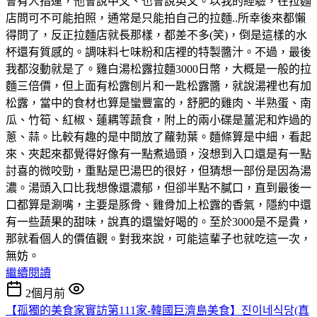
會有人指運，他會說中文、也會說英文。以我的經驗，在拉麵
店問可不可能拍照，通常是只能拍自己的拉麵..所幸後來都懶
得問了，反正拉麵店就長那樣，都差不多(笑)，倒是這樣的水
杯還有質感的。調味料七味粉和店裡的特製醬汁。不過，最後
我都沒動就是了。雞白湯松露拉麵3000日幣，大概是一般的拉
麵三倍價，但上面有松露刨片和一匙松露醬，就說湯裡也有加
松露，當中的食材也算是蠻豐富的，舒肥的雞肉、半熟蛋、南
瓜、竹筍、紅椒、蓮耦等蔬食，附上的兩小碟是薑泥和炸過的
蔥、蒜。比較有趣的是中間放了蘿勃葉。麵條算是中細，看起
來、夾起來都覺得好像有一點煮過頭，沒想到入口還是有一點
討喜的微咬勁，重點是巴湯巴的很好，但猜想一部份是因為湯
濃。湯頭入口比我想像還濃郁，但卻半點不膩口，直到最後一
口都算是涮嘴，主要是豚骨、雞骨加上松露的香氣，隱約中還
有一些蔬果的甜味，說真的還蠻好喝的。至於3000是不是貴，
那就看個人的價值觀。對我來說，可能這輩子也就吃這一次，
無妨。
繼續閱讀
2個月前
【孤獨的美食家實訪第111家-韓國巨濟島美食】진이네식당(真