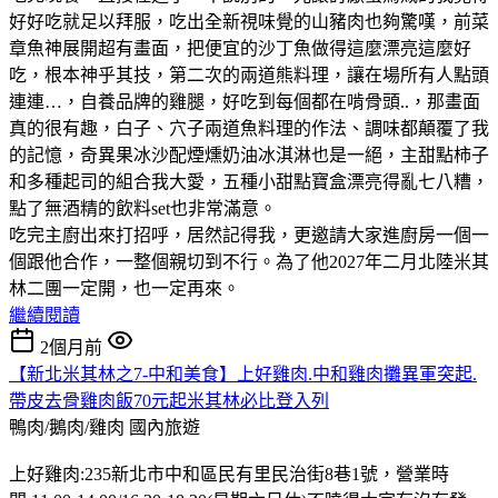
好好吃就足以拜服，吃出全新視味覺的山豬肉也夠驚嘆，前菜
章魚神展開超有畫面，把便宜的沙丁魚做得這麼漂亮這麼好
吃，根本神乎其技，第二次的兩道熊料理，讓在場所有人點頭
連連…，自養品牌的雞腿，好吃到每個都在啃骨頭..，那畫面
真的很有趣，白子、穴子兩道魚料理的作法、調味都顛覆了我
的記憶，奇異果冰沙配煙燻奶油冰淇淋也是一絕，主甜點柿子
和多種起司的組合我大愛，五種小甜點寶盒漂亮得亂七八糟，
點了無酒精的飲料set也非常滿意。
吃完主廚出來打招呼，居然記得我，更邀請大家進廚房一個一
個跟他合作，一整個親切到不行。為了他2027年二月北陸米其
林二團一定開，也一定再來。
繼續閱讀
2個月前
【新北米其林之7-中和美食】上好雞肉.中和雞肉攤異軍突起.
帶皮去骨雞肉飯70元起米其林必比登入列
鴨肉/鵝肉/雞肉
國內旅遊
上好雞肉:235新北市中和區民有里民治街8巷1號，營業時