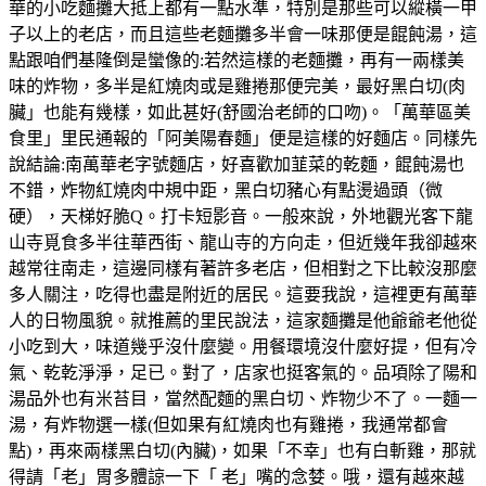
華的小吃麵攤大抵上都有一點水準，特別是那些可以縱橫一甲
子以上的老店，而且這些老麵攤多半會一味那便是餛飩湯，這
點跟咱們基隆倒是蠻像的:若然這樣的老麵攤，再有一兩樣美
味的炸物，多半是紅燒肉或是雞捲那便完美，最好黑白切(肉
臟」也能有幾樣，如此甚好(舒國治老師的口吻)。「萬華區美
食里」里民通報的「阿美陽春麵」便是這樣的好麵店。同樣先
說結論:南萬華老字號麵店，好喜歡加韮菜的乾麵，餛飩湯也
不錯，炸物紅燒肉中規中距，黑白切豬心有點燙過頭（微
硬），天梯好脆Q。打卡短影音。一般來說，外地觀光客下龍
山寺覓食多半往華西街、龍山寺的方向走，但近幾年我卻越來
越常往南走，這邊同樣有著許多老店，但相對之下比較沒那麼
多人關注，吃得也盡是附近的居民。這要我說，這裡更有萬華
人的日物風貌。就推薦的里民說法，這家麵攤是他爺爺老他從
小吃到大，味道幾乎沒什麼變。用餐環境沒什麼好提，但有冷
氣、乾乾淨淨，足已。對了，店家也挺客氣的。品項除了陽和
湯品外也有米苔目，當然配麵的黑白切、炸物少不了。一麵一
湯，有炸物選一樣(但如果有紅燒肉也有雞捲，我通常都會
點)，再來兩樣黑白切(內臟)，如果「不幸」也有白斬雞，那就
得請「老」胃多體諒一下「 老」嘴的念婪。哦，還有越來越