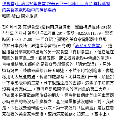
伊食堂).巨濟島50年食堂.跟著五郎一起踏上巨濟島.尋找孤獨
的美食家電影版中的神祕湯頭
韓國-釜山
國外旅遊
진이네식당(真伊食堂):慶尚南道巨濟市一運面構造拉路 28 (경
상남도 거제시 일운면 구조라로 28)，電話:+82556811379，營業
時間:10:30–21:00上一回介紹了孤獨的美食家電影版中登場，
位於日本長崎世界遺產奈留島(五島)的「
みかんや食堂
」，這
回接著分享電影中出現的另一家食堂「真伊食堂」，但它遠在
韓國的巨濟島...走，跟著五郎一起去找尋電影中傳說的湯頭。
直接說結論:五郎吃的是貫穿整部電影的「明太魚湯」，另外
還有烤魚，整體來說除非是五郎迷，不然不用特別跑來，像這
樣用明太魚煮的湯，韓國到處都有，尤其是釜山一帶。順便說
一下電影版中的三家，剩下很難達成的巴黎，這輩子不知道有
沒有機會完成.....。巨濟島是韓國僅次於濟州島的第二大島，
但如果不是喜歡韓國旅遊的朋友，興許對這個離釜山開車要兩
小時左右的島沒有什麼概念，甚至是壓根就沒聽過。對，我就
是，即便我去過韓國七八次。第一次聽到「巨濟島」是我在看
完孤獨的美食家電影後，查詢這家餐廳才知道.... 。基本上，