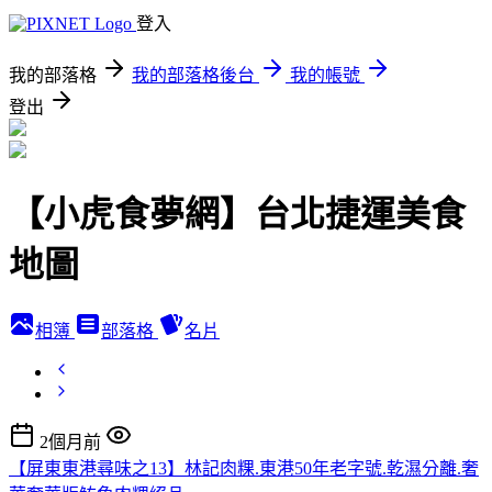
登入
我的部落格
我的部落格後台
我的帳號
登出
【小虎食夢網】台北捷運美食
地圖
相簿
部落格
名片
2個月前
【屏東東港尋味之13】林記肉粿.東港50年老字號.乾濕分離.奢