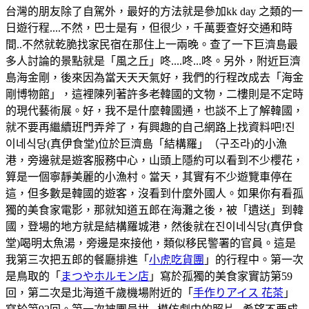
台灣的朋友除了自駕外，最好的方法就是參加kk day 之類的一
日遊行程....不然，巴士是有，但很少，千萬要查好交通和時
間..不然就乾脆找家民宿在那住上一兩晚。查了一下巨濟島最
多人討論的景點就是「風之丘」咚....咚...咚。另外，附近巨濟
島海金剛，後來因為當天天天氣好，我們的行程改成去「海金
剛博物館」，這裡陳列著許多老韓國的文物，二樓則是不定時
的現代藝術展。好，我不是什麼韓國通，也談不上了解韓國，
就不要再繼續班門弄斧了，有興趣的自己網路上找資料吧!진
이네식당(真伊食堂)位於巨濟島「結構羅」（구조라)的小漁
港，旁邊就是遊客服務中心，山頭上隱約可以看到不少櫻花，
算是一個寧靜美麗的小漁村。當天，其實有不少遊覽車停在
這，但多數是韓國的遊客，沒看到什麼外國人。如果你有看孤
獨的美食家電影，那就知道五郎在海灘之後，被「遺送」到韓
國，登場的地方就是結構羅城港，然後就在진이네식당(真伊食
堂)喝明太魚湯，旁邊是來接他，類似移民警署的官員。這是
我第三次把五郎的餐廳排進「
小虎吃貨團
」的行程中。第一次
是鳥取的「
まつやホルモン店
」寫於孤獨的美食家實訪第59
回，第二次是北海道千歲機場附近的「
手作りアイス 花茶
」