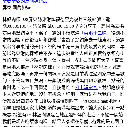
華奢華版鮪魚肉粿絕品
屏東
國內旅遊
林記肉粿:928屏東縣東港鎮福德里光復路三段84號，電
話:088351367，營業時間:07:30-15:30早前分享了一篇因為去採
訪東港黑鮪魚季，寫了一篇24小時吃遍「
東港十二味
」得到不
處的回響，然後就每年都幾乎會為了黑鮪魚去一趟東港。這篇
接著分享東港的美食，說的是東港三寶中我最愛吃的肉粿，早
前以為東港肉粿都差不多，這次被當地人糾正其實各家都有少
許的不同、包含粿本身、湯、食材、配料...學問可大了。這篇
是東港人推薦「林記肉粿」，直接說結論:東港的早上，就是
要吃完飯湯，再來一份肉粿。這家是目前我吃過四家中最喜歡
的，不管是虱目魚湯、米漿調成的湯或黑白切都很棒，點乾的
會附湯，吃一半再倒湯，直接兩吃。
打卡短影片
。我想應該不
少人對東港的地理沒什麼概念。好吧，其實是在說我自己，即
便都去過四五次了...所以按照慣例附了一張google map地圖，
簡單把幾個大家比較知道的東港點標出來，讓大家多少有一點
概念(希望有)。林記肉粿是在地超過50年的老店，不過一開始
我們是想去吃葉家肉粿，結果人家還在準備...有趣的是老闆直