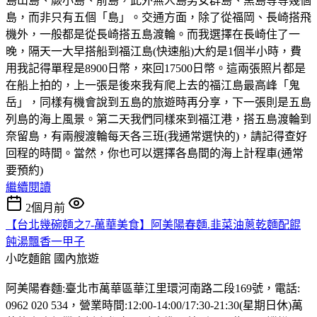
島山島、蕨小島、前島，此外無人島男女群島、黑島等等幾個
島，而非只有五個「島」。交通方面，除了從福岡、長崎搭飛
機外，一般都是從長崎搭五島渡輪。而我選擇在長崎住了一
晚，隔天一大早搭船到福江島(快速船)大約是1個半小時，費
用我記得單程是8900日幣，來回17500日幣。這兩張照片都是
在船上拍的，上一張是後來我有爬上去的福江島最高峰「鬼
岳」，同樣有機會說到五島的旅遊時再分享，下一張則是五島
列島的海上風景。第二天我們同樣來到福江港，搭五島渡輪到
奈留島，有兩艘渡輪每天各三班(我通常選快的)，請記得查好
回程的時間。當然，你也可以選擇各島間的海上計程車(通常
要預約)
繼續閱讀
2個月前
【台北幾碗麵之7-萬華美食】阿美陽春麵.韭菜油蔥乾麵配餛
飩湯飄香一甲子
小吃麵館
國內旅遊
阿美陽春麵:臺北市萬華區華江里環河南路二段169號，電話:
0962 020 534，營業時間:12:00-14:00/17:30-21:30(星期日休)萬