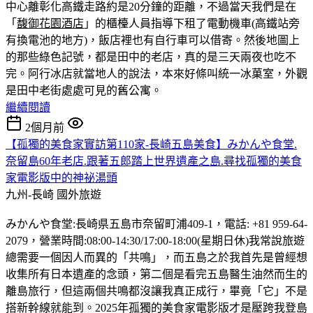
中心離彰化高鐵走路約是20分鐘的距離，不過當天我們是在
「
馥御花園酒店
」的櫃檯人員指導下租了電動機車(高鐵站旁
有換電池的地方)，飯店裡也有自行車可以借寄。然後地圖上
的那些綠色記號，都是田中的老店，真的是三天兩夜也吃不
完。
阿行冰店就當地人的說法，本來好條叫統一冰菓室，外觀
是田中老街處處可見的舊公寓。
繼續閱讀
2個月前
【孤獨的美食家實訪第110家-長崎五島美食】みかんや食堂.
奈留島60年老店.跟著五郎踏上世界遺產之島.尋找孤獨的美食
家電影版中的神祕湯頭
九州-長崎
國外旅遊
みかんや食堂:長崎県五島市奈留町浦409-1，電話: +81 959-64-
2079，營業時間:08:00-14:30/17:00-18:00(星期日休)我常說旅遊
總需要一個因人而異的「共鳴」，而五島之於我首先是曾經想
收集所有日本遺產的念頭，第二個是看完五島醫生油然而生的
離島旅行，但這兩個共鳴都沒讓我真正成行，畢竟「它」不是
搭新幹線就能到。2025年孤獨的美食家電影版才是壓跨我登島